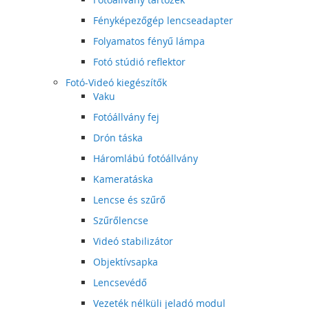
Fényképezőgép lencseadapter
Folyamatos fényű lámpa
Fotó stúdió reflektor
Fotó-Videó kiegészítők
Vaku
Fotóállvány fej
Drón táska
Háromlábú fotóállvány
Kameratáska
Lencse és szűrő
Szűrőlencse
Videó stabilizátor
Objektívsapka
Lencsevédő
Vezeték nélküli jeladó modul