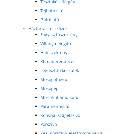
Tésztakészítő gép
Tejhabosító
Gofrisütő
Háztartási eszközök
Fagyasztószekrény
Villanymelegítő
Hűtőszekrény
Klímaberendezés
Légtisztító készülék
Mosogatógép
Mosógép
Mikrohullámú sütő
Páramentesítő
Konyhai szagelszívó
Porszívó
Kézi porszívó, elektromos seprű