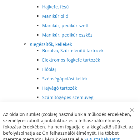
Hajkefe, fésű
Manikűr olló
Manikűr, pedikűr szett
Manikűr, pedikűr eszköz
Kiegészítők, kellékek
Borotva, Szőrtelenítő tartozék
Elektromos fogkefe tartozék
Illóolaj
Szépségápolási kellék
Hajvágó tartozék
Számítógépes szemüveg
Egészségápolási kellék
Az oldalon sütiket (cookie) használunk a működés érdekében,
Hajvágó kiegészítő
Clo
személyreszabott ajánlatokhoz és a felhasználói élmény
Coo
Szórakoztató elektronika
Bar
fokozása érdekében. Ha nem fogadja el a kiegészítő sütiket, az
Multimédia
befolyásolhatja az Ön felhasználói élményét. Ha többet
DVD, BluRay lejátszó
szeretne megtudni, kérjük olvassa el a
Süti szabályzatot