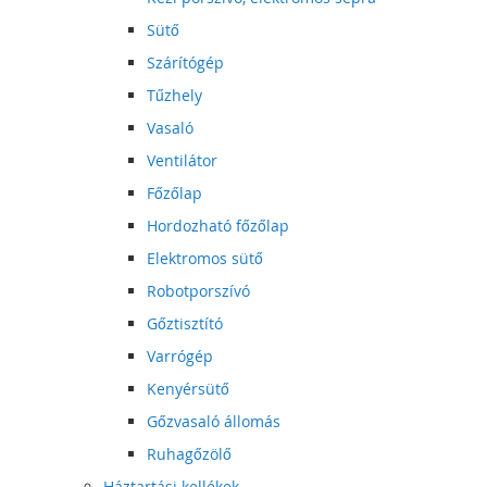
Sütő
Szárítógép
Tűzhely
Vasaló
Ventilátor
Főzőlap
Hordozható főzőlap
Elektromos sütő
Robotporszívó
Gőztisztító
Varrógép
Kenyérsütő
Gőzvasaló állomás
Ruhagőzölő
Háztartási kellékek