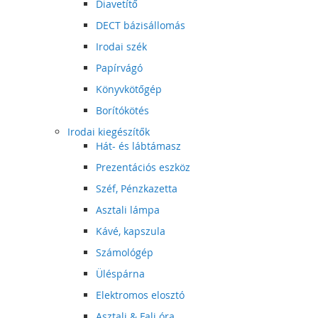
Diavetítő
DECT bázisállomás
Irodai szék
Papírvágó
Könyvkötőgép
Borítókötés
Irodai kiegészítők
Hát- és lábtámasz
Prezentációs eszköz
Széf, Pénzkazetta
Asztali lámpa
Kávé, kapszula
Számológép
Üléspárna
Elektromos elosztó
Asztali & Fali óra