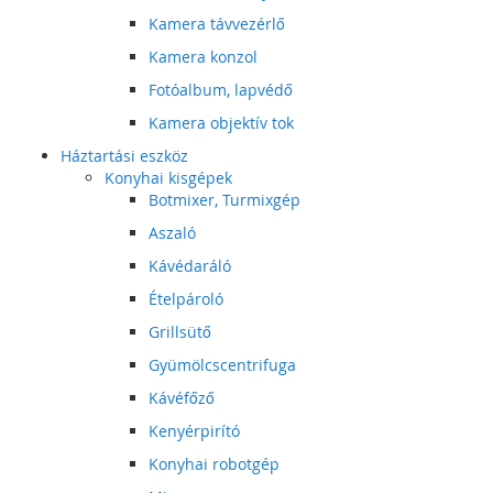
Kamera távvezérlő
Kamera konzol
Fotóalbum, lapvédő
Kamera objektív tok
Háztartási eszköz
Konyhai kisgépek
Botmixer, Turmixgép
Aszaló
Kávédaráló
Ételpároló
Grillsütő
Gyümölcscentrifuga
Kávéfőző
Kenyérpirító
Konyhai robotgép