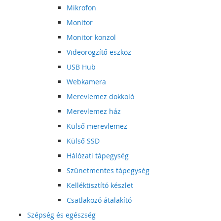
Mikrofon
Monitor
Monitor konzol
Videorögzítő eszköz
USB Hub
Webkamera
Merevlemez dokkoló
Merevlemez ház
Külső merevlemez
Külső SSD
Hálózati tápegység
Szünetmentes tápegység
Kelléktisztító készlet
Csatlakozó átalakító
Szépség és egészség