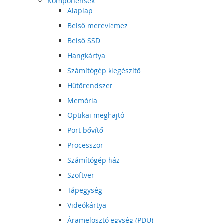
Komponensek
Alaplap
Belső merevlemez
Belső SSD
Hangkártya
Számítógép kiegészítő
Hűtőrendszer
Memória
Optikai meghajtó
Port bővítő
Processzor
Számítógép ház
Szoftver
Tápegység
Videókártya
Áramelosztó egység (PDU)