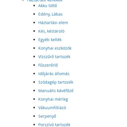
Akku töltő
Edény, Lábas
Háztartási elem
Kés, késtároló
Egyéb kellék
Konyhai eszközök
Vízszűrő tartozék
Fűszerőrlő
Időjárás állomás
Szódagép tartozék
Manuális kávéfőző
Konyhai mérleg
Vákuumfóliázó
Serpenyő
Porszívó tartozék