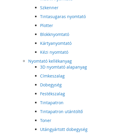
Szkenner
Tintasugaras nyomtató
Plotter
Blokknyomtató
Kártyanyomtató
Kézi nyomtató
Nyomtató kellékanyag
3D nyomtató alapanyag
Címkeszalag
Dobegység
Festékszalag
Tintapatron
Tintapatron utántöltő
Toner
Utángyártott dobegység