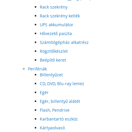
Rack szekrény
Rack szekrény kellék
UPS akkumulátor
Hővezető paszta
Számítógépház alkatrész
Rögzítőkészlet
Beépítő keret
Perifériák
Billentyűzet
CD, DVD, Blu-ray lemez
Egér
Egér, billentyű alátét
Flash, Pendrive
Karbantartó eszköz
Kártyaolvasó