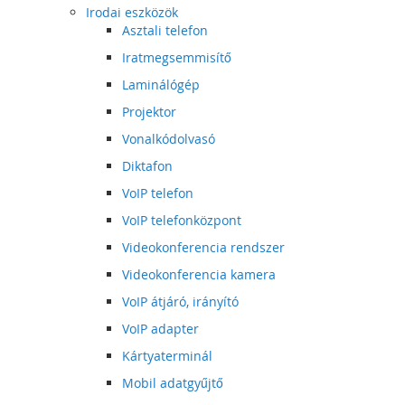
Irodai eszközök
Asztali telefon
Iratmegsemmisítő
Laminálógép
Projektor
Vonalkódolvasó
Diktafon
VoIP telefon
VoIP telefonközpont
Videokonferencia rendszer
Videokonferencia kamera
VoIP átjáró, irányító
VoIP adapter
Kártyaterminál
Mobil adatgyűjtő