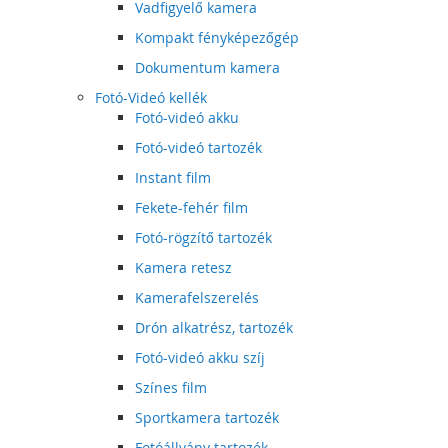
Vadfigyelő kamera
Kompakt fényképezőgép
Dokumentum kamera
Fotó-Videó kellék
Fotó-videó akku
Fotó-videó tartozék
Instant film
Fekete-fehér film
Fotó-rögzítő tartozék
Kamera retesz
Kamerafelszerelés
Drón alkatrész, tartozék
Fotó-videó akku szíj
Színes film
Sportkamera tartozék
Fotóállvány tartozék