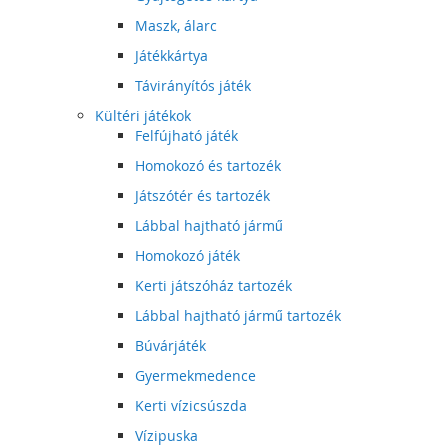
Maszk, álarc
Játékkártya
Távirányítós játék
Kültéri játékok
Felfújható játék
Homokozó és tartozék
Játszótér és tartozék
Lábbal hajtható jármű
Homokozó játék
Kerti játszóház tartozék
Lábbal hajtható jármű tartozék
Búvárjáték
Gyermekmedence
Kerti vízicsúszda
Vízipuska