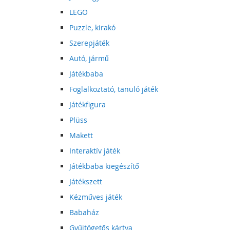
LEGO
Puzzle, kirakó
Szerepjáték
Autó, jármű
Játékbaba
Foglalkoztató, tanuló játék
Játékfigura
Plüss
Makett
Interaktív játék
Játékbaba kiegészítő
Játékszett
Kézműves játék
Babaház
Gyűjtögetős kártya