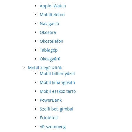
Apple iWatch
Mobiltelefon
Navigáció
Okosóra
Okostelefon
Táblagép
Okosgyűrű
Mobil kiegészítők
Mobil billentyűzet
Mobil kihangosító
Mobil eszköz tartó
PowerBank
Szelfi bot, gimbal
Érintőtoll
VR szemüveg