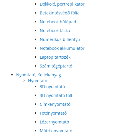
Dokkoló, portreplikátor
Betekintésvédő fólia
Notebook hűtőpad
Notebook táska
Numerikus billentyű
Notebook akkumulátor
Laptop tartozék
Számitógéptartó
Nyomtató, Kellékanyag
Nyomtató
3D nyomtató
3D nyomtató toll
Címkenyomtató
Fotónyomtató
Lézernyomtató
Mátrix nyomtató