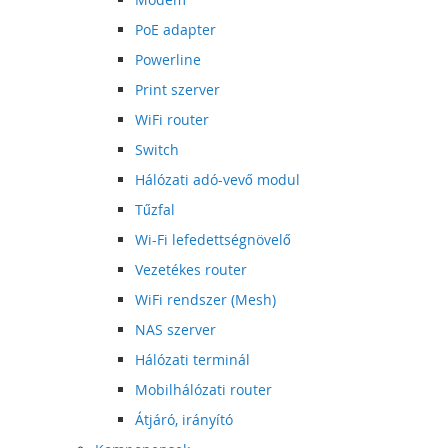
PoE adapter
Powerline
Print szerver
WiFi router
Switch
Hálózati adó-vevő modul
Tűzfal
Wi-Fi lefedettségnövelő
Vezetékes router
WiFi rendszer (Mesh)
NAS szerver
Hálózati terminál
Mobilhálózati router
Átjáró, irányító