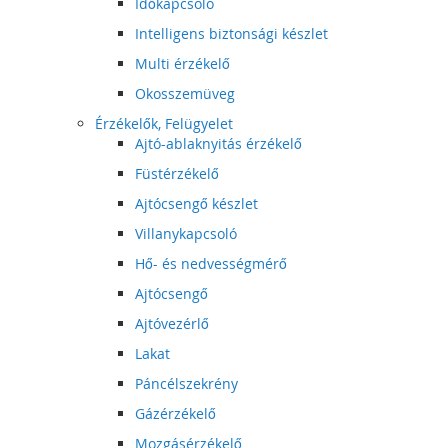
Időkapcsoló
Intelligens biztonsági készlet
Multi érzékelő
Okosszemüveg
Érzékelők, Felügyelet
Ajtó-ablaknyitás érzékelő
Füstérzékelő
Ajtócsengő készlet
Villanykapcsoló
Hő- és nedvességmérő
Ajtócsengő
Ajtóvezérlő
Lakat
Páncélszekrény
Gázérzékelő
Mozgásérzékelő