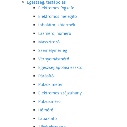
Egészség, testápolás
Elektromos fogkefe
Elektromos melegítő
Inhalátor, sótermék
Lázmérő, hőmérő
Masszírozó
Személymérleg
Vérnyomásmérő
Egészségápolási eszköz
Párásító
Pulzoximéter
Elektromos szájzuhany
Pulzusmérő
Hőmérő
Lábáztató
Alkoholszonda