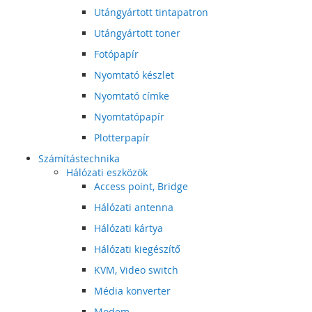
Utángyártott tintapatron
Utángyártott toner
Fotópapír
Nyomtató készlet
Nyomtató címke
Nyomtatópapír
Plotterpapír
Számítástechnika
Hálózati eszközök
Access point, Bridge
Hálózati antenna
Hálózati kártya
Hálózati kiegészítő
KVM, Video switch
Média konverter
Modem