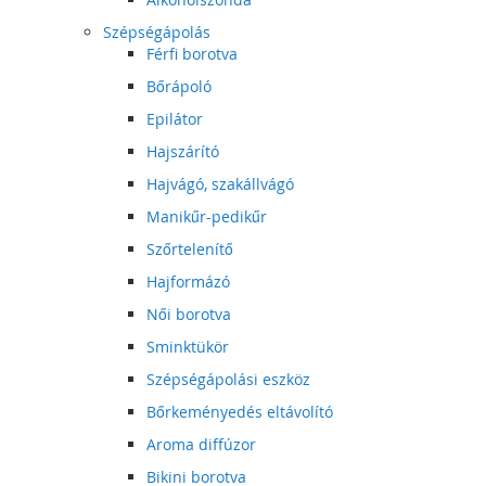
Szépségápolás
Férfi borotva
Bőrápoló
Epilátor
Hajszárító
Hajvágó, szakállvágó
Manikűr-pedikűr
Szőrtelenítő
Hajformázó
Női borotva
Sminktükör
Szépségápolási eszköz
Bőrkeményedés eltávolító
Aroma diffúzor
Bikini borotva