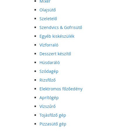
Mixer
Olajsütő
Szeletelő
Szendvics & Gofrisütő
Egyéb kiskészülék
Vízforraló
Desszert készítő
Húsdaráló
Szódagép
Rizsfőző
Elektromos főzőedény
Aprítógép
Vízszűrő
Tojásfőző gép
Pizzasütő gép