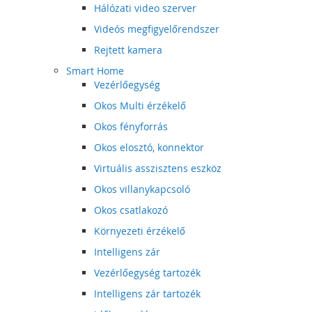
Hálózati video szerver
Videós megfigyelőrendszer
Rejtett kamera
Smart Home
Vezérlőegység
Okos Multi érzékelő
Okos fényforrás
Okos elosztó, konnektor
Virtuális asszisztens eszköz
Okos villanykapcsoló
Okos csatlakozó
Környezeti érzékelő
Intelligens zár
Vezérlőegység tartozék
Intelligens zár tartozék