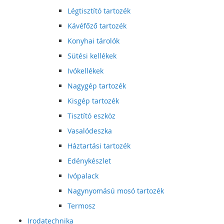
Légtisztító tartozék
Kávéfőző tartozék
Konyhai tárolók
Sütési kellékek
Ivókellékek
Nagygép tartozék
Kisgép tartozék
Tisztító eszköz
Vasalódeszka
Háztartási tartozék
Edénykészlet
Ivópalack
Nagynyomású mosó tartozék
Termosz
Irodatechnika