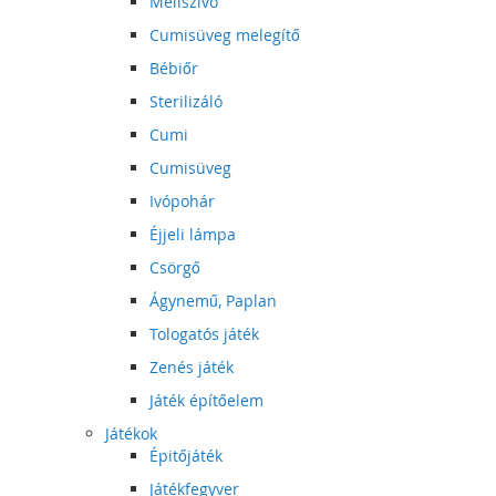
Mellszívó
Cumisüveg melegítő
Bébiőr
Sterilizáló
Cumi
Cumisüveg
Ivópohár
Éjjeli lámpa
Csörgő
Ágynemű, Paplan
Tologatós játék
Zenés játék
Játék építőelem
Játékok
Épitőjáték
Játékfegyver