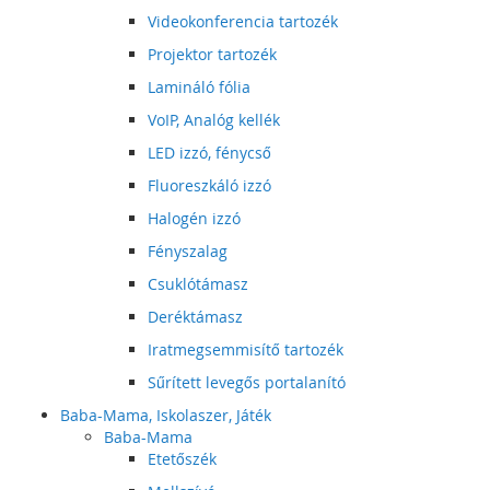
Videokonferencia tartozék
Projektor tartozék
Lamináló fólia
VoIP, Analóg kellék
LED izzó, fénycső
Fluoreszkáló izzó
Halogén izzó
Fényszalag
Csuklótámasz
Deréktámasz
Iratmegsemmisítő tartozék
Sűrített levegős portalanító
Baba-Mama, Iskolaszer, Játék
Baba-Mama
Etetőszék