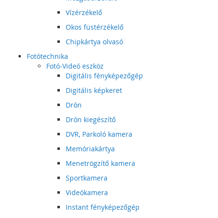
Vízérzékelő
Okos füstérzékelő
Chipkártya olvasó
Fotótechnika
Fotó-Videó eszköz
Digitális fényképezőgép
Digitális képkeret
Drón
Drón kiegészítő
DVR, Parkoló kamera
Memóriakártya
Menetrögzítő kamera
Sportkamera
Videókamera
Instant fényképezőgép