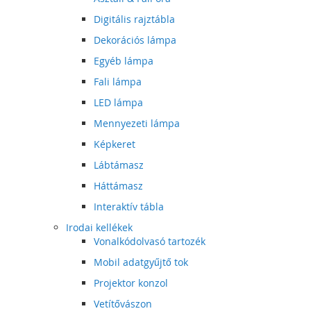
Digitális rajztábla
Dekorációs lámpa
Egyéb lámpa
Fali lámpa
LED lámpa
Mennyezeti lámpa
Képkeret
Lábtámasz
Háttámasz
Interaktív tábla
Irodai kellékek
Vonalkódolvasó tartozék
Mobil adatgyűjtő tok
Projektor konzol
Vetítővászon