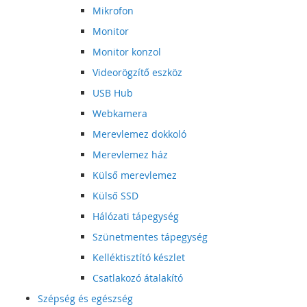
Mikrofon
Monitor
Monitor konzol
Videorögzítő eszköz
USB Hub
Webkamera
Merevlemez dokkoló
Merevlemez ház
Külső merevlemez
Külső SSD
Hálózati tápegység
Szünetmentes tápegység
Kelléktisztító készlet
Csatlakozó átalakító
Szépség és egészség