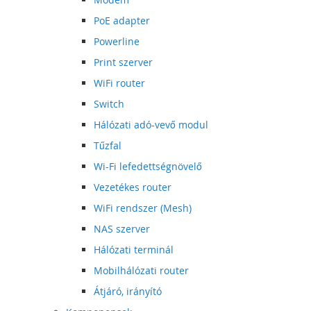
PoE adapter
Powerline
Print szerver
WiFi router
Switch
Hálózati adó-vevő modul
Tűzfal
Wi-Fi lefedettségnövelő
Vezetékes router
WiFi rendszer (Mesh)
NAS szerver
Hálózati terminál
Mobilhálózati router
Átjáró, irányító