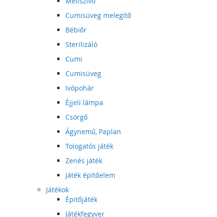
Mellszívó
Cumisüveg melegítő
Bébiőr
Sterilizáló
Cumi
Cumisüveg
Ivópohár
Éjjeli lámpa
Csörgő
Ágynemű, Paplan
Tologatós játék
Zenés játék
Játék építőelem
Játékok
Épitőjáték
Játékfegyver