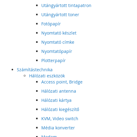
Utángyártott tintapatron
Utángyártott toner
Fotópapír
Nyomtató készlet
Nyomtató címke
Nyomtatópapír
Plotterpapír
Számítástechnika
Hálózati eszközök
Access point, Bridge
Hálózati antenna
Hálózati kártya
Hálózati kiegészítő
KVM, Video switch
Média konverter
Modem