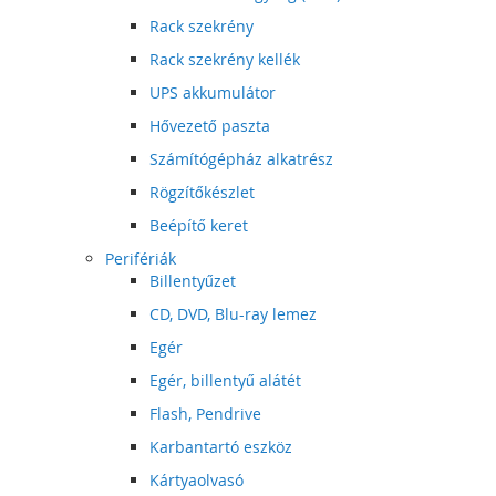
Rack szekrény
Rack szekrény kellék
UPS akkumulátor
Hővezető paszta
Számítógépház alkatrész
Rögzítőkészlet
Beépítő keret
Perifériák
Billentyűzet
CD, DVD, Blu-ray lemez
Egér
Egér, billentyű alátét
Flash, Pendrive
Karbantartó eszköz
Kártyaolvasó