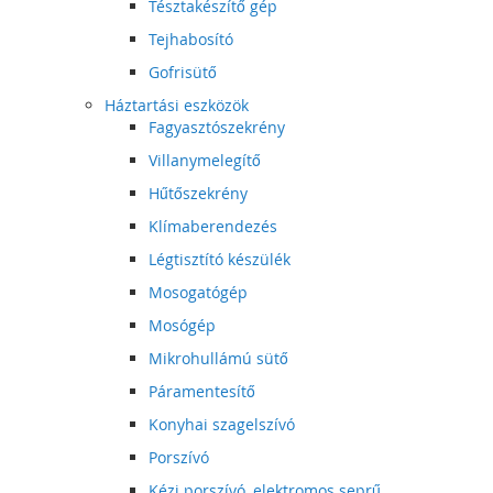
Tésztakészítő gép
Tejhabosító
Gofrisütő
Háztartási eszközök
Fagyasztószekrény
Villanymelegítő
Hűtőszekrény
Klímaberendezés
Légtisztító készülék
Mosogatógép
Mosógép
Mikrohullámú sütő
Páramentesítő
Konyhai szagelszívó
Porszívó
Kézi porszívó, elektromos seprű