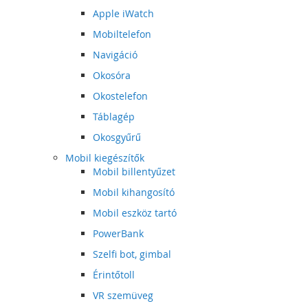
Apple iWatch
Mobiltelefon
Navigáció
Okosóra
Okostelefon
Táblagép
Okosgyűrű
Mobil kiegészítők
Mobil billentyűzet
Mobil kihangosító
Mobil eszköz tartó
PowerBank
Szelfi bot, gimbal
Érintőtoll
VR szemüveg