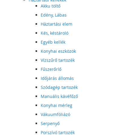
Akku töltő
Edény, Lábas
Háztartási elem
Kés, késtároló
Egyéb kellék
Konyhai eszközök
Vízszűrő tartozék
Fűszerőrlő
Időjárás állomás
Szódagép tartozék
Manuális kávéfőző
Konyhai mérleg
Vákuumfóliázó
Serpenyő
Porszívó tartozék