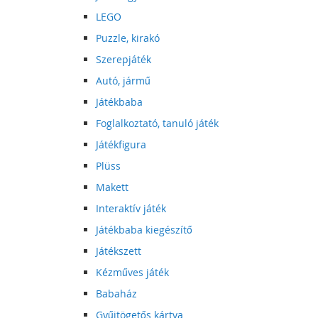
LEGO
Puzzle, kirakó
Szerepjáték
Autó, jármű
Játékbaba
Foglalkoztató, tanuló játék
Játékfigura
Plüss
Makett
Interaktív játék
Játékbaba kiegészítő
Játékszett
Kézműves játék
Babaház
Gyűjtögetős kártya