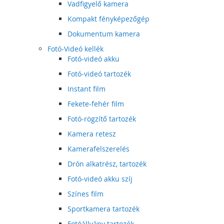
Vadfigyelő kamera
Kompakt fényképezőgép
Dokumentum kamera
Fotó-Videó kellék
Fotó-videó akku
Fotó-videó tartozék
Instant film
Fekete-fehér film
Fotó-rögzítő tartozék
Kamera retesz
Kamerafelszerelés
Drón alkatrész, tartozék
Fotó-videó akku szíj
Színes film
Sportkamera tartozék
Fotóállvány tartozék