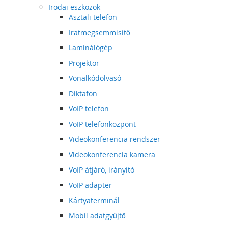
Irodai eszközök
Asztali telefon
Iratmegsemmisítő
Laminálógép
Projektor
Vonalkódolvasó
Diktafon
VoIP telefon
VoIP telefonközpont
Videokonferencia rendszer
Videokonferencia kamera
VoIP átjáró, irányító
VoIP adapter
Kártyaterminál
Mobil adatgyűjtő