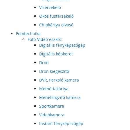
Vízérzékelő
Okos füstérzékelő
Chipkártya olvasó
Fotótechnika
Fotó-Videó eszköz
Digitális fényképezőgép
Digitális képkeret
Drón
Drón kiegészítő
DVR, Parkoló kamera
Memóriakártya
Menetrögzítő kamera
Sportkamera
Videókamera
Instant fényképezőgép