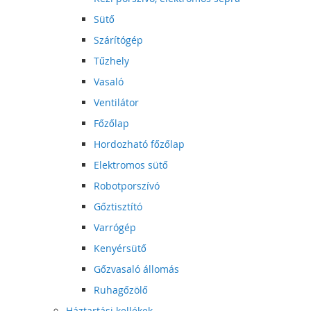
Sütő
Szárítógép
Tűzhely
Vasaló
Ventilátor
Főzőlap
Hordozható főzőlap
Elektromos sütő
Robotporszívó
Gőztisztító
Varrógép
Kenyérsütő
Gőzvasaló állomás
Ruhagőzölő
Háztartási kellékek