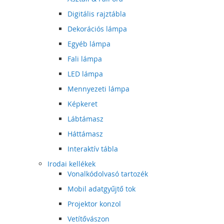
Digitális rajztábla
Dekorációs lámpa
Egyéb lámpa
Fali lámpa
LED lámpa
Mennyezeti lámpa
Képkeret
Lábtámasz
Háttámasz
Interaktív tábla
Irodai kellékek
Vonalkódolvasó tartozék
Mobil adatgyűjtő tok
Projektor konzol
Vetítővászon