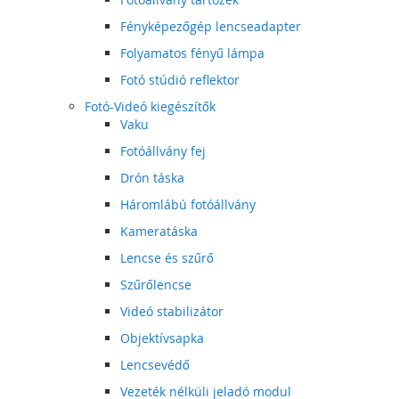
Fényképezőgép lencseadapter
Folyamatos fényű lámpa
Fotó stúdió reflektor
Fotó-Videó kiegészítők
Vaku
Fotóállvány fej
Drón táska
Háromlábú fotóállvány
Kameratáska
Lencse és szűrő
Szűrőlencse
Videó stabilizátor
Objektívsapka
Lencsevédő
Vezeték nélküli jeladó modul