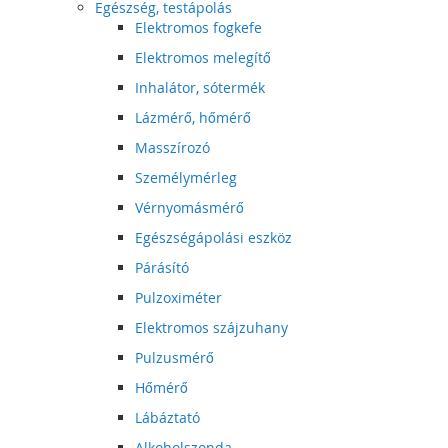
Egészség, testápolás
Elektromos fogkefe
Elektromos melegítő
Inhalátor, sótermék
Lázmérő, hőmérő
Masszírozó
Személymérleg
Vérnyomásmérő
Egészségápolási eszköz
Párásító
Pulzoximéter
Elektromos szájzuhany
Pulzusmérő
Hőmérő
Lábáztató
Alkoholszonda