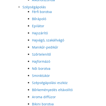
Szépségápolás
Férfi borotva
Bőrápoló
Epilátor
Hajszárító
Hajvágó, szakállvágó
Manikűr-pedikűr
Szőrtelenítő
Hajformázó
Női borotva
Sminktükör
Szépségápolási eszköz
Bőrkeményedés eltávolító
Aroma diffúzor
Bikini borotva