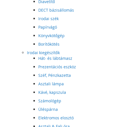
Diavetítő
DECT bázisállomás
Irodai szék
Papírvágó
Könyvkötőgép
Borítókötés
Irodai kiegészítők
Hát- és lábtámasz
Prezentációs eszköz
Széf, Pénzkazetta
Asztali lámpa
Kávé, kapszula
Számológép
Üléspárna
Elektromos elosztó
Asztali & Fali óra