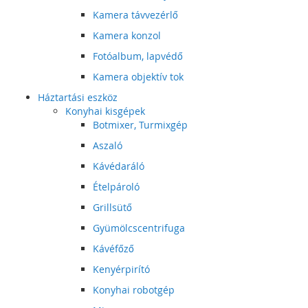
Kamera távvezérlő
Kamera konzol
Fotóalbum, lapvédő
Kamera objektív tok
Háztartási eszköz
Konyhai kisgépek
Botmixer, Turmixgép
Aszaló
Kávédaráló
Ételpároló
Grillsütő
Gyümölcscentrifuga
Kávéfőző
Kenyérpirító
Konyhai robotgép