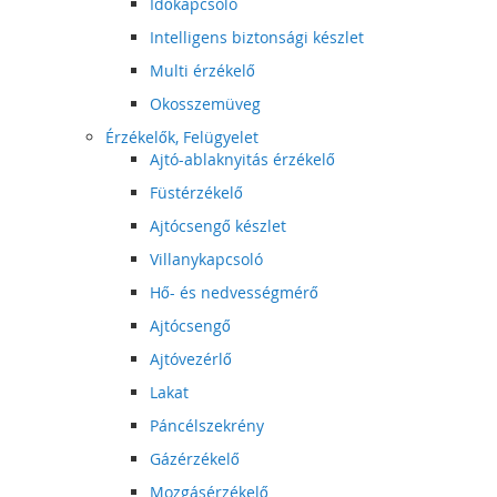
Időkapcsoló
Intelligens biztonsági készlet
Multi érzékelő
Okosszemüveg
Érzékelők, Felügyelet
Ajtó-ablaknyitás érzékelő
Füstérzékelő
Ajtócsengő készlet
Villanykapcsoló
Hő- és nedvességmérő
Ajtócsengő
Ajtóvezérlő
Lakat
Páncélszekrény
Gázérzékelő
Mozgásérzékelő