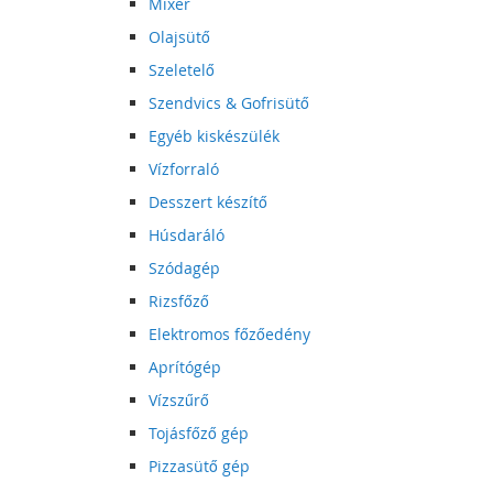
Mixer
Olajsütő
Szeletelő
Szendvics & Gofrisütő
Egyéb kiskészülék
Vízforraló
Desszert készítő
Húsdaráló
Szódagép
Rizsfőző
Elektromos főzőedény
Aprítógép
Vízszűrő
Tojásfőző gép
Pizzasütő gép