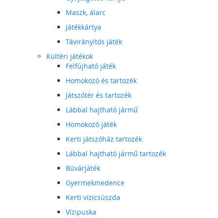
Maszk, álarc
Játékkártya
Távirányítós játék
Kültéri játékok
Felfújható játék
Homokozó és tartozék
Játszótér és tartozék
Lábbal hajtható jármű
Homokozó játék
Kerti játszóház tartozék
Lábbal hajtható jármű tartozék
Búvárjáték
Gyermekmedence
Kerti vízicsúszda
Vízipuska