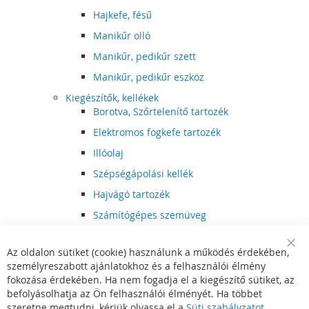
Hajkefe, fésű
Manikűr olló
Manikűr, pedikűr szett
Manikűr, pedikűr eszköz
Kiegészítők, kellékek
Borotva, Szőrtelenítő tartozék
Elektromos fogkefe tartozék
Illóolaj
Szépségápolási kellék
Hajvágó tartozék
Számítógépes szemüveg
Egészségápolási kellék
Az oldalon sütiket (cookie) használunk a működés érdekében,
Hajvágó kiegészítő
Clo
személyreszabott ajánlatokhoz és a felhasználói élmény
Coo
Szórakoztató elektronika
Bar
fokozása érdekében. Ha nem fogadja el a kiegészítő sütiket, az
Multimédia
befolyásolhatja az Ön felhasználói élményét. Ha többet
DVD, BluRay lejátszó
szeretne megtudni, kérjük olvassa el a
Süti szabályzatot