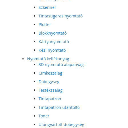
Szkenner
Tintasugaras nyomtató
Plotter
Blokknyomtató
Kártyanyomtató
Kézi nyomtató
Nyomtató kellékanyag
3D nyomtató alapanyag
Címkeszalag
Dobegység
Festékszalag
Tintapatron
Tintapatron utántöltő
Toner
Utángyártott dobegység