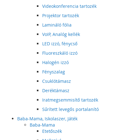
Videokonferencia tartozék
Projektor tartozék
Lamináló fólia
VoIP, Analóg kellék
LED izzó, fénycső
Fluoreszkáló izzó
Halogén izzó
Fényszalag
Csuklótámasz
Deréktámasz
Iratmegsemmisítő tartozék
Sűrített levegős portalanító
Baba-Mama, Iskolaszer, Játék
Baba-Mama
Etetőszék