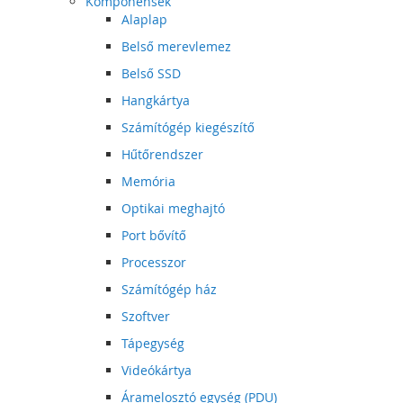
Komponensek
Alaplap
Belső merevlemez
Belső SSD
Hangkártya
Számítógép kiegészítő
Hűtőrendszer
Memória
Optikai meghajtó
Port bővítő
Processzor
Számítógép ház
Szoftver
Tápegység
Videókártya
Áramelosztó egység (PDU)