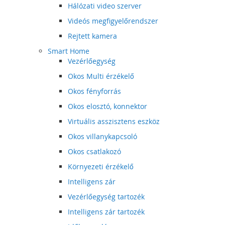
Hálózati video szerver
Videós megfigyelőrendszer
Rejtett kamera
Smart Home
Vezérlőegység
Okos Multi érzékelő
Okos fényforrás
Okos elosztó, konnektor
Virtuális asszisztens eszköz
Okos villanykapcsoló
Okos csatlakozó
Környezeti érzékelő
Intelligens zár
Vezérlőegység tartozék
Intelligens zár tartozék