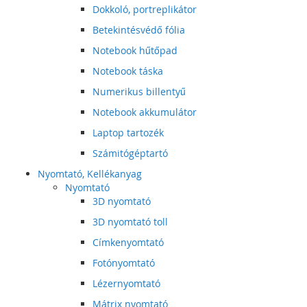
Dokkoló, portreplikátor
Betekintésvédő fólia
Notebook hűtőpad
Notebook táska
Numerikus billentyű
Notebook akkumulátor
Laptop tartozék
Számitógéptartó
Nyomtató, Kellékanyag
Nyomtató
3D nyomtató
3D nyomtató toll
Címkenyomtató
Fotónyomtató
Lézernyomtató
Mátrix nyomtató