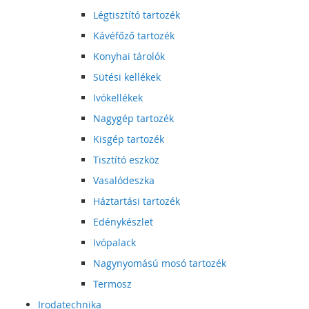
Légtisztító tartozék
Kávéfőző tartozék
Konyhai tárolók
Sütési kellékek
Ivókellékek
Nagygép tartozék
Kisgép tartozék
Tisztító eszköz
Vasalódeszka
Háztartási tartozék
Edénykészlet
Ivópalack
Nagynyomású mosó tartozék
Termosz
Irodatechnika