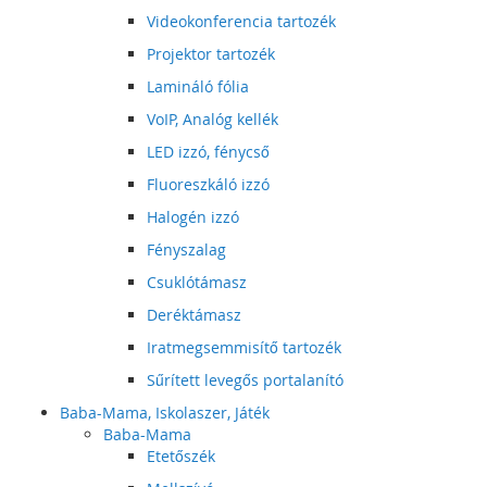
Videokonferencia tartozék
Projektor tartozék
Lamináló fólia
VoIP, Analóg kellék
LED izzó, fénycső
Fluoreszkáló izzó
Halogén izzó
Fényszalag
Csuklótámasz
Deréktámasz
Iratmegsemmisítő tartozék
Sűrített levegős portalanító
Baba-Mama, Iskolaszer, Játék
Baba-Mama
Etetőszék