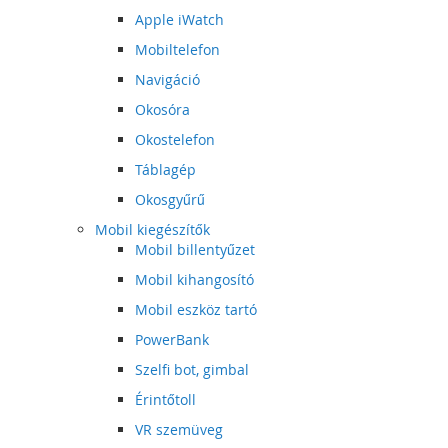
Apple iWatch
Mobiltelefon
Navigáció
Okosóra
Okostelefon
Táblagép
Okosgyűrű
Mobil kiegészítők
Mobil billentyűzet
Mobil kihangosító
Mobil eszköz tartó
PowerBank
Szelfi bot, gimbal
Érintőtoll
VR szemüveg