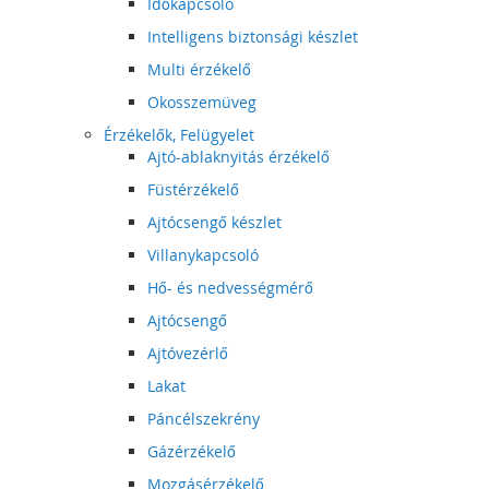
Időkapcsoló
Intelligens biztonsági készlet
Multi érzékelő
Okosszemüveg
Érzékelők, Felügyelet
Ajtó-ablaknyitás érzékelő
Füstérzékelő
Ajtócsengő készlet
Villanykapcsoló
Hő- és nedvességmérő
Ajtócsengő
Ajtóvezérlő
Lakat
Páncélszekrény
Gázérzékelő
Mozgásérzékelő