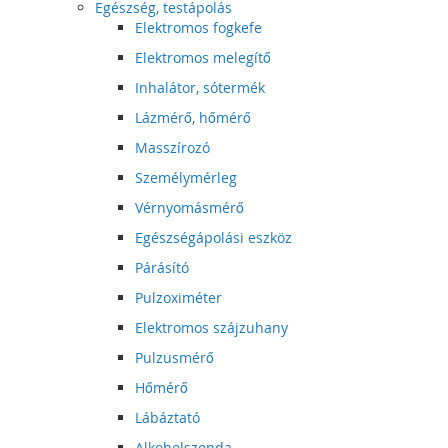
Egészség, testápolás
Elektromos fogkefe
Elektromos melegítő
Inhalátor, sótermék
Lázmérő, hőmérő
Masszírozó
Személymérleg
Vérnyomásmérő
Egészségápolási eszköz
Párásító
Pulzoximéter
Elektromos szájzuhany
Pulzusmérő
Hőmérő
Lábáztató
Alkoholszonda