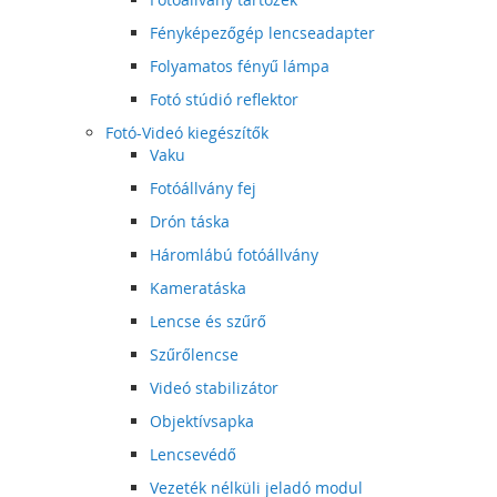
Fényképezőgép lencseadapter
Folyamatos fényű lámpa
Fotó stúdió reflektor
Fotó-Videó kiegészítők
Vaku
Fotóállvány fej
Drón táska
Háromlábú fotóállvány
Kameratáska
Lencse és szűrő
Szűrőlencse
Videó stabilizátor
Objektívsapka
Lencsevédő
Vezeték nélküli jeladó modul