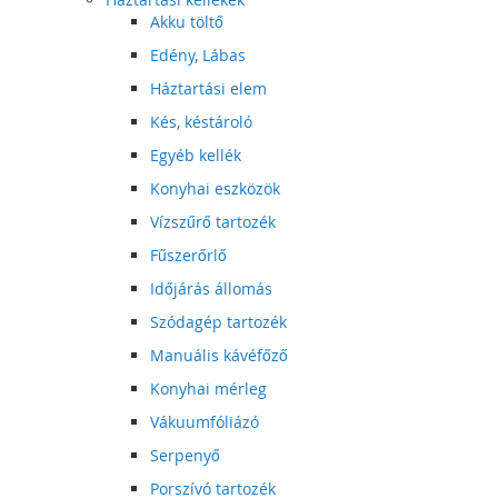
Akku töltő
Edény, Lábas
Háztartási elem
Kés, késtároló
Egyéb kellék
Konyhai eszközök
Vízszűrő tartozék
Fűszerőrlő
Időjárás állomás
Szódagép tartozék
Manuális kávéfőző
Konyhai mérleg
Vákuumfóliázó
Serpenyő
Porszívó tartozék