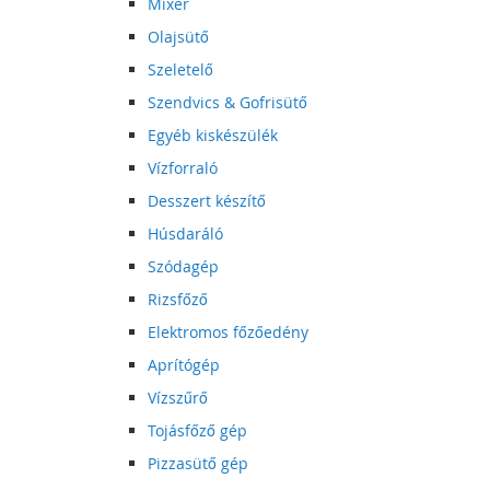
Mixer
Olajsütő
Szeletelő
Szendvics & Gofrisütő
Egyéb kiskészülék
Vízforraló
Desszert készítő
Húsdaráló
Szódagép
Rizsfőző
Elektromos főzőedény
Aprítógép
Vízszűrő
Tojásfőző gép
Pizzasütő gép