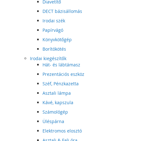
Diavetítő
DECT bázisállomás
Irodai szék
Papírvágó
Könyvkötőgép
Borítókötés
Irodai kiegészítők
Hát- és lábtámasz
Prezentációs eszköz
Széf, Pénzkazetta
Asztali lámpa
Kávé, kapszula
Számológép
Üléspárna
Elektromos elosztó
Asztali & Fali óra