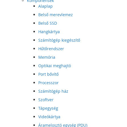
Komponensek
Alaplap
Belső merevlemez
Belső SSD
Hangkártya
Számítógép kiegészítő
Hűtőrendszer
Memória
Optikai meghajtó
Port bővítő
Processzor
Számítógép ház
Szoftver
Tápegység
Videókártya
Áramelosztó egység (PDU)