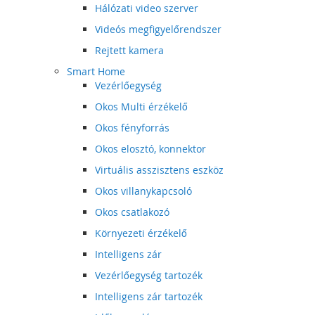
Hálózati video szerver
Videós megfigyelőrendszer
Rejtett kamera
Smart Home
Vezérlőegység
Okos Multi érzékelő
Okos fényforrás
Okos elosztó, konnektor
Virtuális asszisztens eszköz
Okos villanykapcsoló
Okos csatlakozó
Környezeti érzékelő
Intelligens zár
Vezérlőegység tartozék
Intelligens zár tartozék