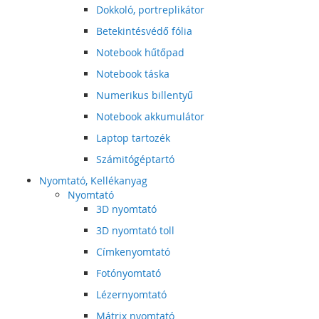
Dokkoló, portreplikátor
Betekintésvédő fólia
Notebook hűtőpad
Notebook táska
Numerikus billentyű
Notebook akkumulátor
Laptop tartozék
Számitógéptartó
Nyomtató, Kellékanyag
Nyomtató
3D nyomtató
3D nyomtató toll
Címkenyomtató
Fotónyomtató
Lézernyomtató
Mátrix nyomtató