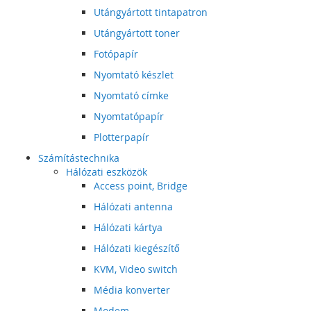
Utángyártott tintapatron
Utángyártott toner
Fotópapír
Nyomtató készlet
Nyomtató címke
Nyomtatópapír
Plotterpapír
Számítástechnika
Hálózati eszközök
Access point, Bridge
Hálózati antenna
Hálózati kártya
Hálózati kiegészítő
KVM, Video switch
Média konverter
Modem