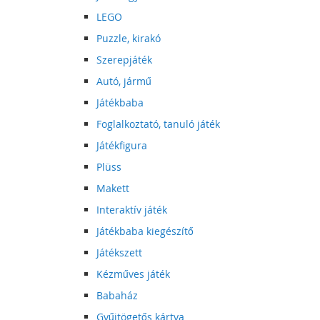
LEGO
Puzzle, kirakó
Szerepjáték
Autó, jármű
Játékbaba
Foglalkoztató, tanuló játék
Játékfigura
Plüss
Makett
Interaktív játék
Játékbaba kiegészítő
Játékszett
Kézműves játék
Babaház
Gyűjtögetős kártya