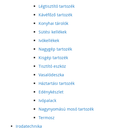
Légtisztító tartozék
Kávéfőző tartozék
Konyhai tárolók
Sütési kellékek
Ivókellékek
Nagygép tartozék
Kisgép tartozék
Tisztító eszköz
Vasalódeszka
Háztartási tartozék
Edénykészlet
Ivópalack
Nagynyomású mosó tartozék
Termosz
Irodatechnika