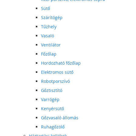
Sütő
Szárítógép
Tűzhely
Vasaló
Ventilátor
Főzőlap
Hordozható főzőlap
Elektromos sütő
Robotporszívó
Gőztisztító
Varrógép
Kenyérsütő
Gőzvasaló állomás
Ruhagőzölő
Háztartási kellékek