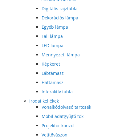
Digitális rajztábla
Dekorációs lámpa
Egyéb lámpa
Fali lámpa
LED lámpa
Mennyezeti lámpa
Képkeret
Lábtámasz
Háttámasz
Interaktív tábla
Irodai kellékek
Vonalkódolvasó tartozék
Mobil adatgyűjtő tok
Projektor konzol
Vetítővászon