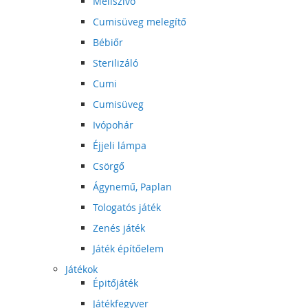
Mellszívó
Cumisüveg melegítő
Bébiőr
Sterilizáló
Cumi
Cumisüveg
Ivópohár
Éjjeli lámpa
Csörgő
Ágynemű, Paplan
Tologatós játék
Zenés játék
Játék építőelem
Játékok
Épitőjáték
Játékfegyver