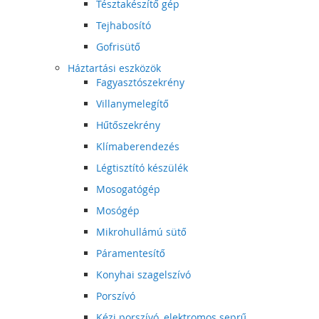
Tésztakészítő gép
Tejhabosító
Gofrisütő
Háztartási eszközök
Fagyasztószekrény
Villanymelegítő
Hűtőszekrény
Klímaberendezés
Légtisztító készülék
Mosogatógép
Mosógép
Mikrohullámú sütő
Páramentesítő
Konyhai szagelszívó
Porszívó
Kézi porszívó, elektromos seprű