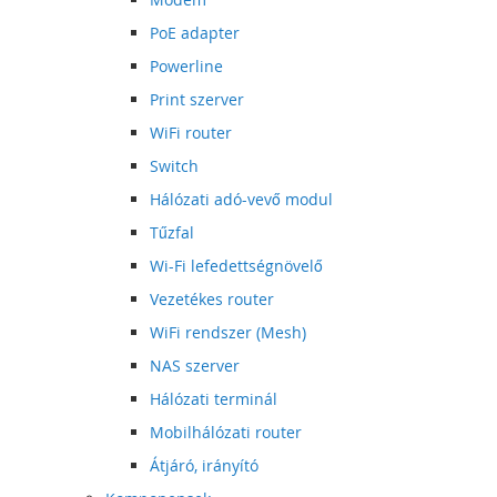
PoE adapter
Powerline
Print szerver
WiFi router
Switch
Hálózati adó-vevő modul
Tűzfal
Wi-Fi lefedettségnövelő
Vezetékes router
WiFi rendszer (Mesh)
NAS szerver
Hálózati terminál
Mobilhálózati router
Átjáró, irányító