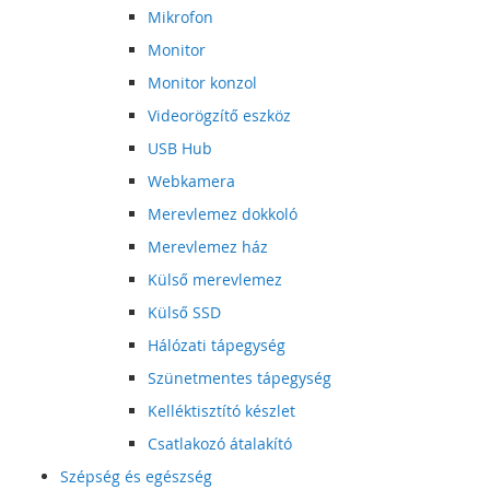
Mikrofon
Monitor
Monitor konzol
Videorögzítő eszköz
USB Hub
Webkamera
Merevlemez dokkoló
Merevlemez ház
Külső merevlemez
Külső SSD
Hálózati tápegység
Szünetmentes tápegység
Kelléktisztító készlet
Csatlakozó átalakító
Szépség és egészség