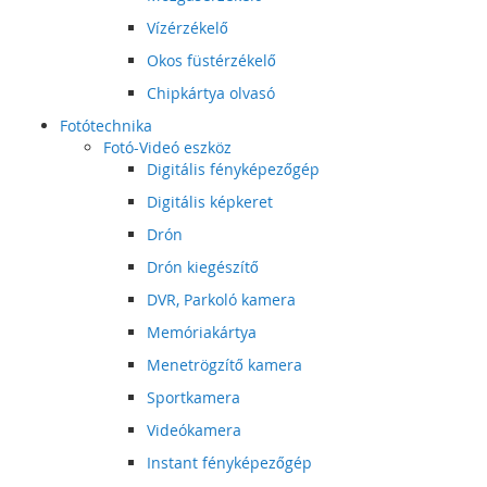
Vízérzékelő
Okos füstérzékelő
Chipkártya olvasó
Fotótechnika
Fotó-Videó eszköz
Digitális fényképezőgép
Digitális képkeret
Drón
Drón kiegészítő
DVR, Parkoló kamera
Memóriakártya
Menetrögzítő kamera
Sportkamera
Videókamera
Instant fényképezőgép