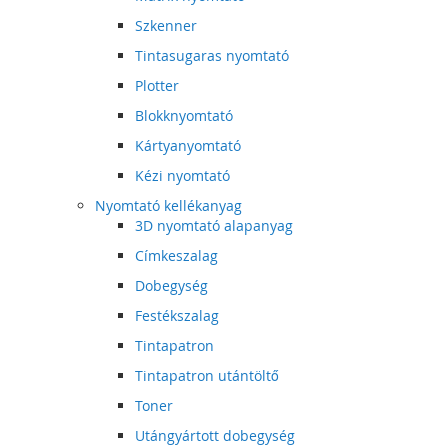
Szkenner
Tintasugaras nyomtató
Plotter
Blokknyomtató
Kártyanyomtató
Kézi nyomtató
Nyomtató kellékanyag
3D nyomtató alapanyag
Címkeszalag
Dobegység
Festékszalag
Tintapatron
Tintapatron utántöltő
Toner
Utángyártott dobegység