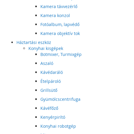
Kamera távvezérlő
Kamera konzol
Fotóalbum, lapvédő
Kamera objektív tok
Háztartási eszköz
Konyhai kisgépek
Botmixer, Turmixgép
Aszaló
Kávédaráló
Ételpároló
Grillsütő
Gyümölcscentrifuga
Kávéfőző
Kenyérpirító
Konyhai robotgép