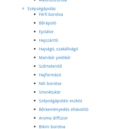
Szépségápolás
Férfi borotva
Bőrápoló
Epilátor
Hajszárító
Hajvágó, szakállvágó
Manikűr-pedikűr
Szőrtelenítő
Hajformázó
Női borotva
Sminktükör
Szépségápolási eszköz
Bőrkeményedés eltávolító
Aroma diffúzor
Bikini borotva