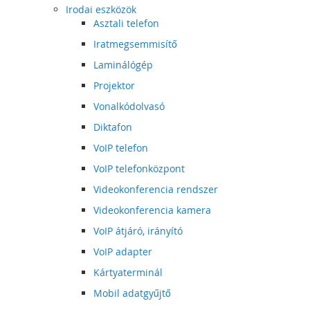
Irodai eszközök
Asztali telefon
Iratmegsemmisítő
Laminálógép
Projektor
Vonalkódolvasó
Diktafon
VoIP telefon
VoIP telefonközpont
Videokonferencia rendszer
Videokonferencia kamera
VoIP átjáró, irányító
VoIP adapter
Kártyaterminál
Mobil adatgyűjtő