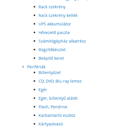
Rack szekrény
Rack szekrény kellék
UPS akkumulátor
Hővezető paszta
Számítógépház alkatrész
Rögzítőkészlet
Beépítő keret
Perifériák
Billentyűzet
CD, DVD, Blu-ray lemez
Egér
Egér, billentyű alátét
Flash, Pendrive
Karbantartó eszköz
Kártyaolvasó