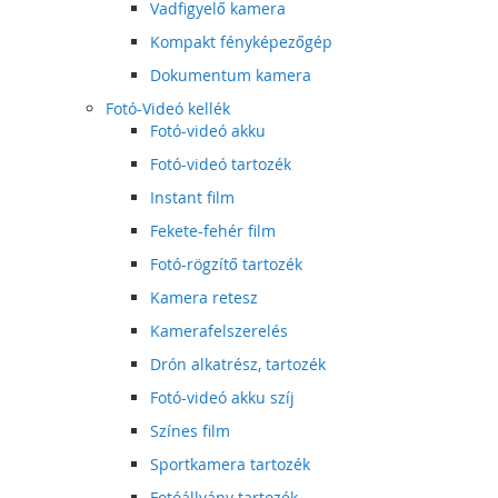
Vadfigyelő kamera
Kompakt fényképezőgép
Dokumentum kamera
Fotó-Videó kellék
Fotó-videó akku
Fotó-videó tartozék
Instant film
Fekete-fehér film
Fotó-rögzítő tartozék
Kamera retesz
Kamerafelszerelés
Drón alkatrész, tartozék
Fotó-videó akku szíj
Színes film
Sportkamera tartozék
Fotóállvány tartozék