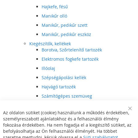
Hajkefe, fésű
Manikűr olló
Manikűr, pedikűr szett
Manikűr, pedikűr eszköz
Kiegészítők, kellékek
Borotva, Szőrtelenítő tartozék
Elektromos fogkefe tartozék
Illóolaj
Szépségápolási kellék
Hajvágó tartozék
Számítógépes szemüveg
Egészségápolási kellék
Az oldalon sütiket (cookie) használunk a működés érdekében,
Hajvágó kiegészítő
Clo
személyreszabott ajánlatokhoz és a felhasználói élmény
Coo
Szórakoztató elektronika
Bar
fokozása érdekében. Ha nem fogadja el a kiegészítő sütiket, az
Multimédia
befolyásolhatja az Ön felhasználói élményét. Ha többet
DVD, BluRay lejátszó
szeretne megtudni, kérjük olvassa el a
Süti szabályzatot