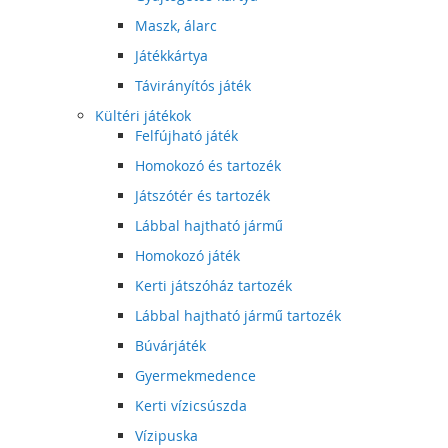
Maszk, álarc
Játékkártya
Távirányítós játék
Kültéri játékok
Felfújható játék
Homokozó és tartozék
Játszótér és tartozék
Lábbal hajtható jármű
Homokozó játék
Kerti játszóház tartozék
Lábbal hajtható jármű tartozék
Búvárjáték
Gyermekmedence
Kerti vízicsúszda
Vízipuska