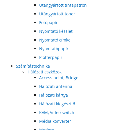
Utángyártott tintapatron
Utángyártott toner
Fotópapír
Nyomtató készlet
Nyomtató címke
Nyomtatópapír
Plotterpapír
Számítástechnika
Hálózati eszközök
Access point, Bridge
Hálózati antenna
Hálózati kártya
Hálózati kiegészítő
KVM, Video switch
Média konverter
Modem