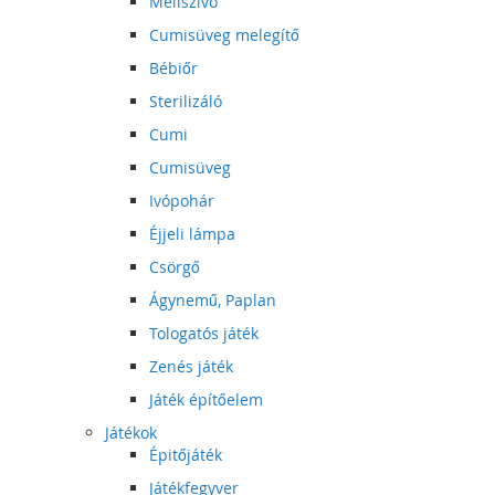
Mellszívó
Cumisüveg melegítő
Bébiőr
Sterilizáló
Cumi
Cumisüveg
Ivópohár
Éjjeli lámpa
Csörgő
Ágynemű, Paplan
Tologatós játék
Zenés játék
Játék építőelem
Játékok
Épitőjáték
Játékfegyver