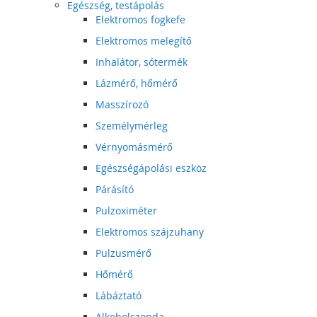
Egészség, testápolás
Elektromos fogkefe
Elektromos melegítő
Inhalátor, sótermék
Lázmérő, hőmérő
Masszírozó
Személymérleg
Vérnyomásmérő
Egészségápolási eszköz
Párásító
Pulzoximéter
Elektromos szájzuhany
Pulzusmérő
Hőmérő
Lábáztató
Alkoholszonda