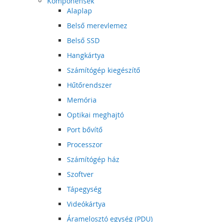
Komponensek
Alaplap
Belső merevlemez
Belső SSD
Hangkártya
Számítógép kiegészítő
Hűtőrendszer
Memória
Optikai meghajtó
Port bővítő
Processzor
Számítógép ház
Szoftver
Tápegység
Videókártya
Áramelosztó egység (PDU)