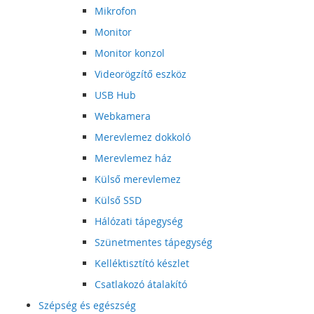
Mikrofon
Monitor
Monitor konzol
Videorögzítő eszköz
USB Hub
Webkamera
Merevlemez dokkoló
Merevlemez ház
Külső merevlemez
Külső SSD
Hálózati tápegység
Szünetmentes tápegység
Kelléktisztító készlet
Csatlakozó átalakító
Szépség és egészség