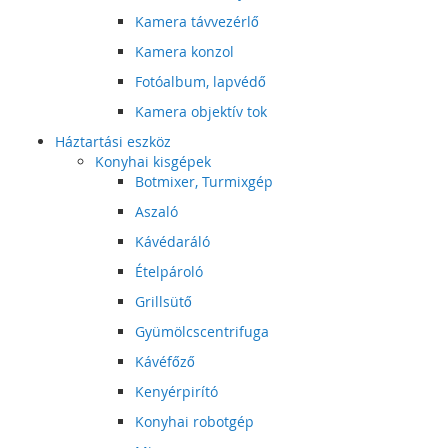
Kamera távvezérlő
Kamera konzol
Fotóalbum, lapvédő
Kamera objektív tok
Háztartási eszköz
Konyhai kisgépek
Botmixer, Turmixgép
Aszaló
Kávédaráló
Ételpároló
Grillsütő
Gyümölcscentrifuga
Kávéfőző
Kenyérpirító
Konyhai robotgép