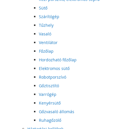
Sütő
Szárítógép
Tűzhely
Vasaló
Ventilátor
Főzőlap
Hordozható főzőlap
Elektromos sütő
Robotporszívó
Gőztisztító
Varrógép
Kenyérsütő
Gőzvasaló állomás
Ruhagőzölő
Háztartási kellékek