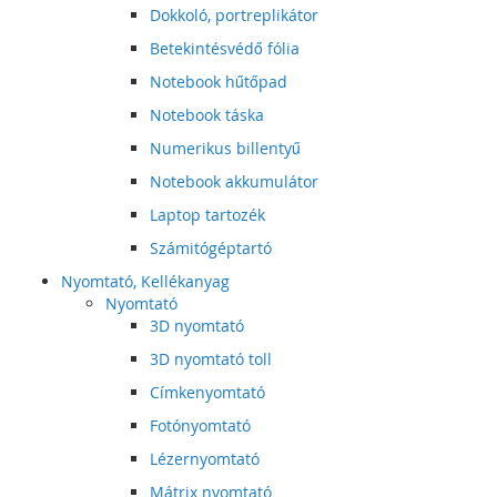
Dokkoló, portreplikátor
Betekintésvédő fólia
Notebook hűtőpad
Notebook táska
Numerikus billentyű
Notebook akkumulátor
Laptop tartozék
Számitógéptartó
Nyomtató, Kellékanyag
Nyomtató
3D nyomtató
3D nyomtató toll
Címkenyomtató
Fotónyomtató
Lézernyomtató
Mátrix nyomtató