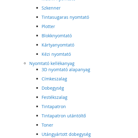
Szkenner
Tintasugaras nyomtató
Plotter
Blokknyomtató
Kártyanyomtató
Kézi nyomtató
Nyomtató kellékanyag
3D nyomtató alapanyag
Címkeszalag
Dobegység
Festékszalag
Tintapatron
Tintapatron utántöltő
Toner
Utángyártott dobegység