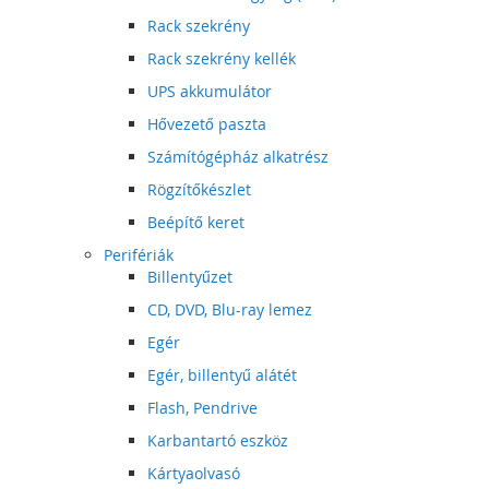
Rack szekrény
Rack szekrény kellék
UPS akkumulátor
Hővezető paszta
Számítógépház alkatrész
Rögzítőkészlet
Beépítő keret
Perifériák
Billentyűzet
CD, DVD, Blu-ray lemez
Egér
Egér, billentyű alátét
Flash, Pendrive
Karbantartó eszköz
Kártyaolvasó