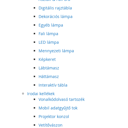
Digitális rajztábla
Dekorációs lámpa
Egyéb lámpa
Fali lámpa
LED lámpa
Mennyezeti lámpa
Képkeret
Lábtámasz
Háttámasz
Interaktív tábla
Irodai kellékek
Vonalkódolvasó tartozék
Mobil adatgyűjtő tok
Projektor konzol
Vetítővászon