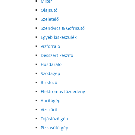
Mixer
Olajsütő
Szeletelő
Szendvics & Gofrisütő
Egyéb kiskészülék
Vízforraló
Desszert készítő
Húsdaráló
Szódagép
Rizsfőző
Elektromos főzőedény
Aprítógép
Vízszűrő
Tojásfőző gép
Pizzasütő gép