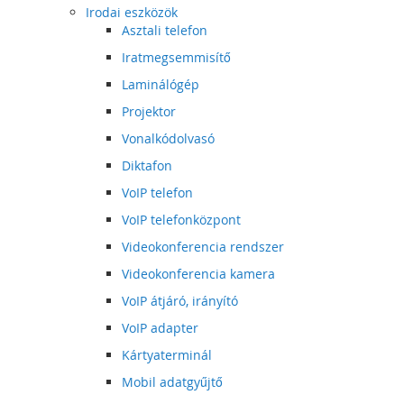
Irodai eszközök
Asztali telefon
Iratmegsemmisítő
Laminálógép
Projektor
Vonalkódolvasó
Diktafon
VoIP telefon
VoIP telefonközpont
Videokonferencia rendszer
Videokonferencia kamera
VoIP átjáró, irányító
VoIP adapter
Kártyaterminál
Mobil adatgyűjtő