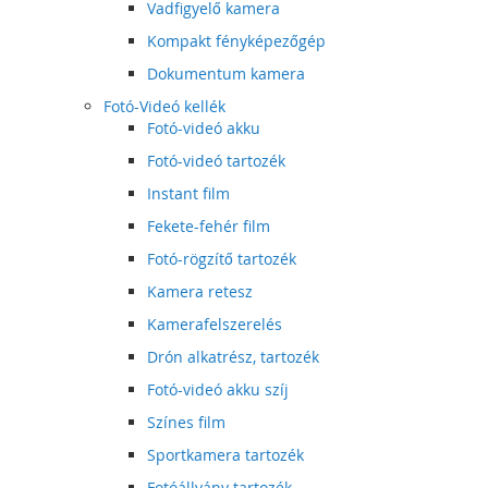
Vadfigyelő kamera
Kompakt fényképezőgép
Dokumentum kamera
Fotó-Videó kellék
Fotó-videó akku
Fotó-videó tartozék
Instant film
Fekete-fehér film
Fotó-rögzítő tartozék
Kamera retesz
Kamerafelszerelés
Drón alkatrész, tartozék
Fotó-videó akku szíj
Színes film
Sportkamera tartozék
Fotóállvány tartozék