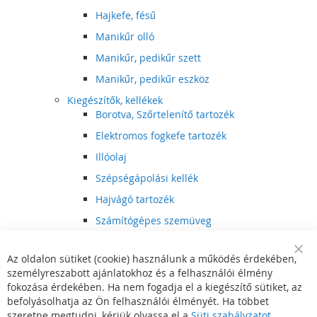
Hajkefe, fésű
Manikűr olló
Manikűr, pedikűr szett
Manikűr, pedikűr eszköz
Kiegészítők, kellékek
Borotva, Szőrtelenítő tartozék
Elektromos fogkefe tartozék
Illóolaj
Szépségápolási kellék
Hajvágó tartozék
Számítógépes szemüveg
Egészségápolási kellék
Az oldalon sütiket (cookie) használunk a működés érdekében,
Hajvágó kiegészítő
Clo
személyreszabott ajánlatokhoz és a felhasználói élmény
Coo
Szórakoztató elektronika
Bar
fokozása érdekében. Ha nem fogadja el a kiegészítő sütiket, az
Multimédia
befolyásolhatja az Ön felhasználói élményét. Ha többet
DVD, BluRay lejátszó
szeretne megtudni, kérjük olvassa el a
Süti szabályzatot