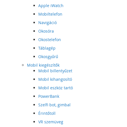
Apple iWatch
Mobiltelefon
Navigáció
Okosóra
Okostelefon
Táblagép
Okosgyűrű
Mobil kiegészítők
Mobil billentyűzet
Mobil kihangosító
Mobil eszköz tartó
PowerBank
Szelfi bot, gimbal
Érintőtoll
VR szemüveg