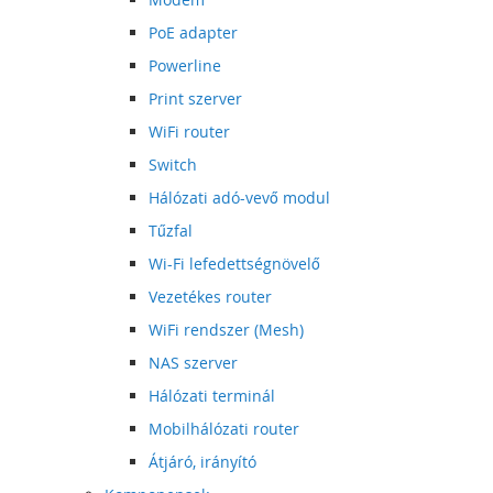
PoE adapter
Powerline
Print szerver
WiFi router
Switch
Hálózati adó-vevő modul
Tűzfal
Wi-Fi lefedettségnövelő
Vezetékes router
WiFi rendszer (Mesh)
NAS szerver
Hálózati terminál
Mobilhálózati router
Átjáró, irányító