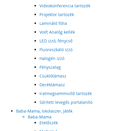
Videokonferencia tartozék
Projektor tartozék
Lamináló fólia
VoIP, Analóg kellék
LED izzó, fénycső
Fluoreszkáló izzó
Halogén izzó
Fényszalag
Csuklótámasz
Deréktámasz
Iratmegsemmisítő tartozék
Sűrített levegős portalanító
Baba-Mama, Iskolaszer, Játék
Baba-Mama
Etetőszék