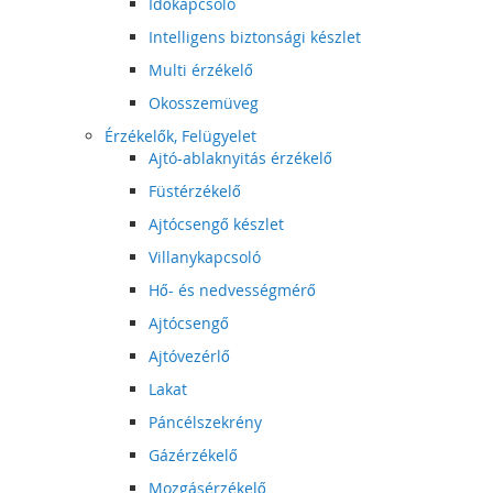
Időkapcsoló
Intelligens biztonsági készlet
Multi érzékelő
Okosszemüveg
Érzékelők, Felügyelet
Ajtó-ablaknyitás érzékelő
Füstérzékelő
Ajtócsengő készlet
Villanykapcsoló
Hő- és nedvességmérő
Ajtócsengő
Ajtóvezérlő
Lakat
Páncélszekrény
Gázérzékelő
Mozgásérzékelő