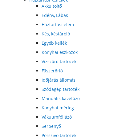
Akku töltő
Edény, Lábas
Háztartási elem
Kés, késtároló
Egyéb kellék
Konyhai eszközök
Vízszűrő tartozék
Fűszerőrlő
Időjárás állomás
Szódagép tartozék
Manuális kávéfőző
Konyhai mérleg
Vákuumfóliázó
Serpenyő
Porszívó tartozék