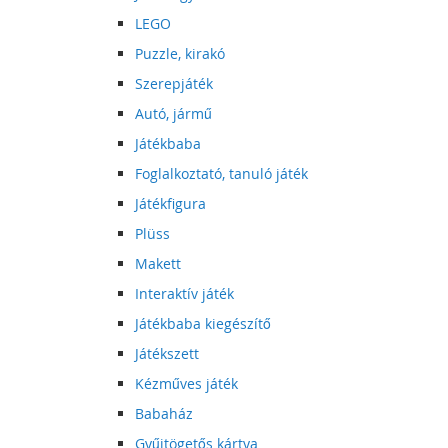
LEGO
Puzzle, kirakó
Szerepjáték
Autó, jármű
Játékbaba
Foglalkoztató, tanuló játék
Játékfigura
Plüss
Makett
Interaktív játék
Játékbaba kiegészítő
Játékszett
Kézműves játék
Babaház
Gyűjtögetős kártya