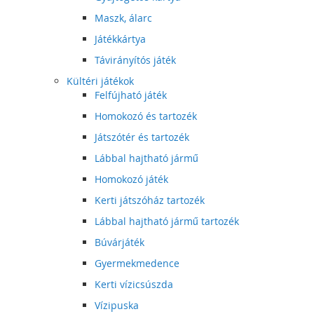
Maszk, álarc
Játékkártya
Távirányítós játék
Kültéri játékok
Felfújható játék
Homokozó és tartozék
Játszótér és tartozék
Lábbal hajtható jármű
Homokozó játék
Kerti játszóház tartozék
Lábbal hajtható jármű tartozék
Búvárjáték
Gyermekmedence
Kerti vízicsúszda
Vízipuska