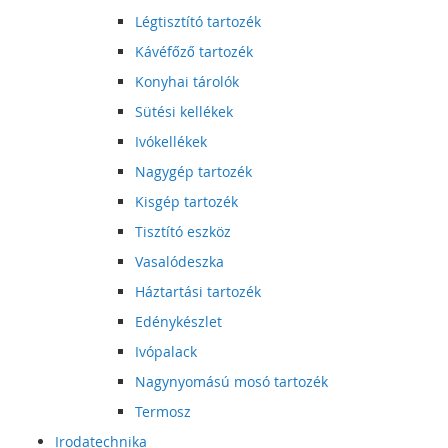
Légtisztító tartozék
Kávéfőző tartozék
Konyhai tárolók
Sütési kellékek
Ivókellékek
Nagygép tartozék
Kisgép tartozék
Tisztító eszköz
Vasalódeszka
Háztartási tartozék
Edénykészlet
Ivópalack
Nagynyomású mosó tartozék
Termosz
Irodatechnika