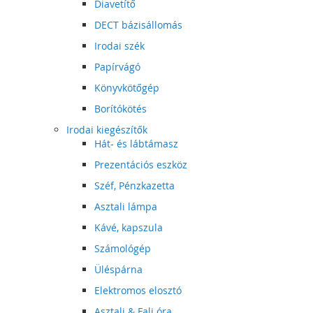
Diavetítő
DECT bázisállomás
Irodai szék
Papírvágó
Könyvkötőgép
Borítókötés
Irodai kiegészítők
Hát- és lábtámasz
Prezentációs eszköz
Széf, Pénzkazetta
Asztali lámpa
Kávé, kapszula
Számológép
Üléspárna
Elektromos elosztó
Asztali & Fali óra