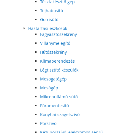
Tésztakészítő gép
Tejhabosító
Gofrisütő
Háztartási eszközök
Fagyasztószekrény
Villanymelegítő
Hűtőszekrény
Klímaberendezés
Légtisztító készülék
Mosogatógép
Mosógép
Mikrohullámú sütő
Páramentesítő
Konyhai szagelszívó
Porszívó
Kézi porszívó, elektromos seprű