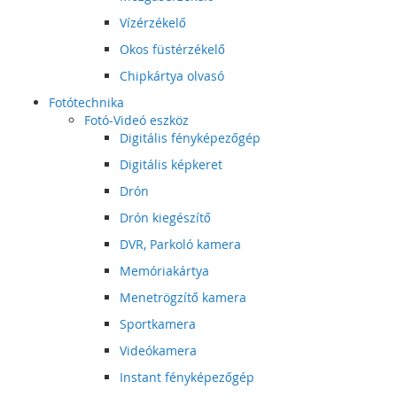
Vízérzékelő
Okos füstérzékelő
Chipkártya olvasó
Fotótechnika
Fotó-Videó eszköz
Digitális fényképezőgép
Digitális képkeret
Drón
Drón kiegészítő
DVR, Parkoló kamera
Memóriakártya
Menetrögzítő kamera
Sportkamera
Videókamera
Instant fényképezőgép