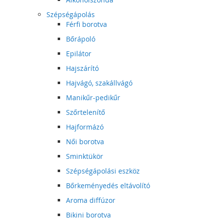
Szépségápolás
Férfi borotva
Bőrápoló
Epilátor
Hajszárító
Hajvágó, szakállvágó
Manikűr-pedikűr
Szőrtelenítő
Hajformázó
Női borotva
Sminktükör
Szépségápolási eszköz
Bőrkeményedés eltávolító
Aroma diffúzor
Bikini borotva