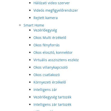
Hálózati video szerver
Videós megfigyelőrendszer
Rejtett kamera
Smart Home
Vezérlőegység
Okos Multi érzékelő
Okos fényforrás
Okos elosztó, konnektor
Virtuális asszisztens eszköz
Okos villanykapcsoló
Okos csatlakozó
Környezeti érzékelő
Intelligens zár
Vezérlőegység tartozék
Intelligens zár tartozék