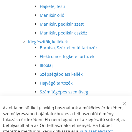
Hajkefe, fésű
Manikűr olló
Manikűr, pedikűr szett
Manikűr, pedikűr eszköz
Kiegészítők, kellékek
Borotva, Szőrtelenítő tartozék
Elektromos fogkefe tartozék
Illóolaj
Szépségápolási kellék
Hajvágó tartozék
Számítógépes szemüveg
Egészségápolási kellék
Az oldalon sütiket (cookie) használunk a működés érdekében,
Hajvágó kiegészítő
Clo
személyreszabott ajánlatokhoz és a felhasználói élmény
Coo
Szórakoztató elektronika
Bar
fokozása érdekében. Ha nem fogadja el a kiegészítő sütiket, az
Multimédia
befolyásolhatja az Ön felhasználói élményét. Ha többet
DVD, BluRay lejátszó
szeretne megtudni, kérjük olvassa el a
Süti szabályzatot