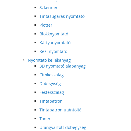
Szkenner
Tintasugaras nyomtató
Plotter
Blokknyomtató
Kártyanyomtató
Kézi nyomtató
Nyomtató kellékanyag
3D nyomtató alapanyag
Címkeszalag
Dobegység
Festékszalag
Tintapatron
Tintapatron utántöltő
Toner
Utángyártott dobegység