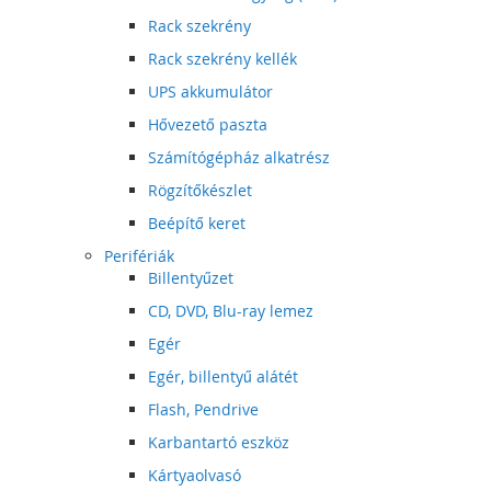
Rack szekrény
Rack szekrény kellék
UPS akkumulátor
Hővezető paszta
Számítógépház alkatrész
Rögzítőkészlet
Beépítő keret
Perifériák
Billentyűzet
CD, DVD, Blu-ray lemez
Egér
Egér, billentyű alátét
Flash, Pendrive
Karbantartó eszköz
Kártyaolvasó