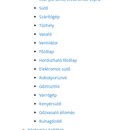
Sütő
Szárítógép
Tűzhely
Vasaló
Ventilátor
Főzőlap
Hordozható főzőlap
Elektromos sütő
Robotporszívó
Gőztisztító
Varrógép
Kenyérsütő
Gőzvasaló állomás
Ruhagőzölő
Háztartási kellékek