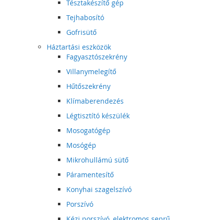
Tésztakészítő gép
Tejhabosító
Gofrisütő
Háztartási eszközök
Fagyasztószekrény
Villanymelegítő
Hűtőszekrény
Klímaberendezés
Légtisztító készülék
Mosogatógép
Mosógép
Mikrohullámú sütő
Páramentesítő
Konyhai szagelszívó
Porszívó
Kézi porszívó, elektromos seprű