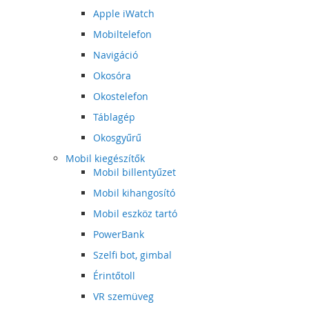
Apple iWatch
Mobiltelefon
Navigáció
Okosóra
Okostelefon
Táblagép
Okosgyűrű
Mobil kiegészítők
Mobil billentyűzet
Mobil kihangosító
Mobil eszköz tartó
PowerBank
Szelfi bot, gimbal
Érintőtoll
VR szemüveg