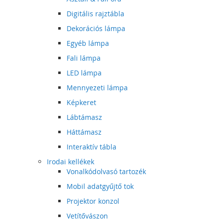
Digitális rajztábla
Dekorációs lámpa
Egyéb lámpa
Fali lámpa
LED lámpa
Mennyezeti lámpa
Képkeret
Lábtámasz
Háttámasz
Interaktív tábla
Irodai kellékek
Vonalkódolvasó tartozék
Mobil adatgyűjtő tok
Projektor konzol
Vetítővászon