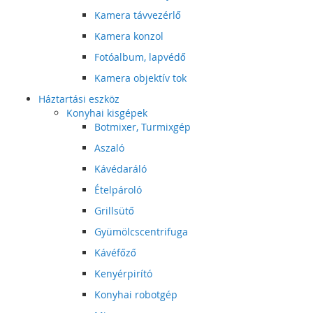
Kamera távvezérlő
Kamera konzol
Fotóalbum, lapvédő
Kamera objektív tok
Háztartási eszköz
Konyhai kisgépek
Botmixer, Turmixgép
Aszaló
Kávédaráló
Ételpároló
Grillsütő
Gyümölcscentrifuga
Kávéfőző
Kenyérpirító
Konyhai robotgép