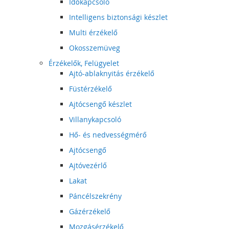
Időkapcsoló
Intelligens biztonsági készlet
Multi érzékelő
Okosszemüveg
Érzékelők, Felügyelet
Ajtó-ablaknyitás érzékelő
Füstérzékelő
Ajtócsengő készlet
Villanykapcsoló
Hő- és nedvességmérő
Ajtócsengő
Ajtóvezérlő
Lakat
Páncélszekrény
Gázérzékelő
Mozgásérzékelő