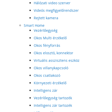
Hálózati video szerver
Videós megfigyelőrendszer
Rejtett kamera
Smart Home
Vezérlőegység
Okos Multi érzékelő
Okos fényforrás
Okos elosztó, konnektor
Virtuális asszisztens eszköz
Okos villanykapcsoló
Okos csatlakozó
Környezeti érzékelő
Intelligens zár
Vezérlőegység tartozék
Intelligens zár tartozék