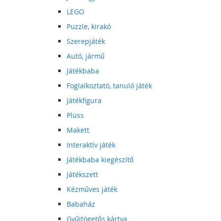
LEGO
Puzzle, kirakó
Szerepjáték
Autó, jármű
Játékbaba
Foglalkoztató, tanuló játék
Játékfigura
Plüss
Makett
Interaktív játék
Játékbaba kiegészítő
Játékszett
Kézműves játék
Babaház
Gyűjtögetős kártya