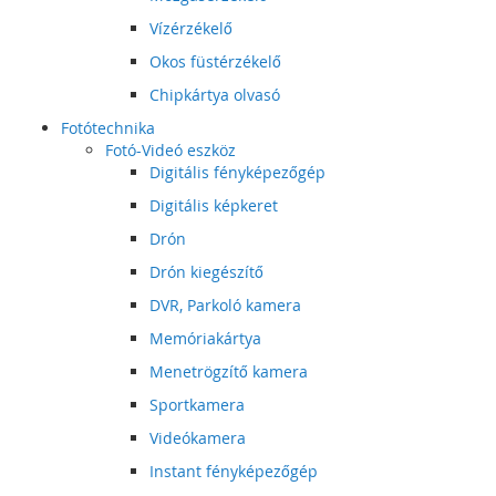
Vízérzékelő
Okos füstérzékelő
Chipkártya olvasó
Fotótechnika
Fotó-Videó eszköz
Digitális fényképezőgép
Digitális képkeret
Drón
Drón kiegészítő
DVR, Parkoló kamera
Memóriakártya
Menetrögzítő kamera
Sportkamera
Videókamera
Instant fényképezőgép