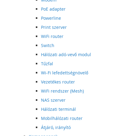
PoE adapter
Powerline
Print szerver
WiFi router
Switch
Hálózati adó-vevő modul
Tűzfal
Wi-Fi lefedettségnövelő
Vezetékes router
WiFi rendszer (Mesh)
NAS szerver
Hálózati terminál
Mobilhálózati router
Átjáró, irányító