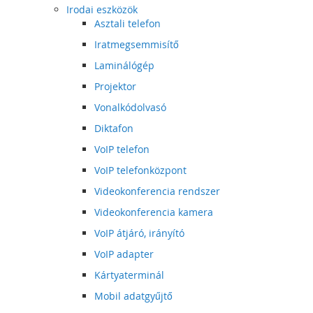
Irodai eszközök
Asztali telefon
Iratmegsemmisítő
Laminálógép
Projektor
Vonalkódolvasó
Diktafon
VoIP telefon
VoIP telefonközpont
Videokonferencia rendszer
Videokonferencia kamera
VoIP átjáró, irányító
VoIP adapter
Kártyaterminál
Mobil adatgyűjtő