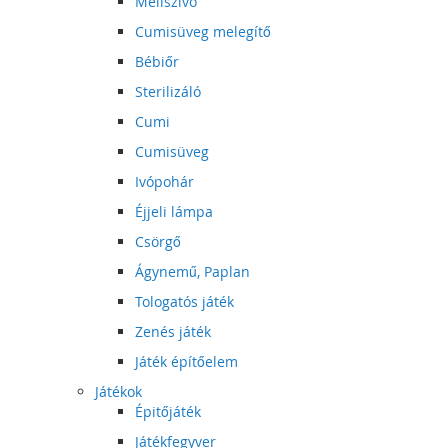
Mellszívó
Cumisüveg melegítő
Bébiőr
Sterilizáló
Cumi
Cumisüveg
Ivópohár
Éjjeli lámpa
Csörgő
Ágynemű, Paplan
Tologatós játék
Zenés játék
Játék építőelem
Játékok
Épitőjáték
Játékfegyver