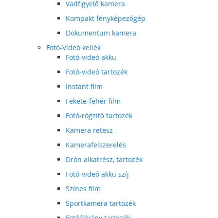
Vadfigyelő kamera
Kompakt fényképezőgép
Dokumentum kamera
Fotó-Videó kellék
Fotó-videó akku
Fotó-videó tartozék
Instant film
Fekete-fehér film
Fotó-rögzítő tartozék
Kamera retesz
Kamerafelszerelés
Drón alkatrész, tartozék
Fotó-videó akku szíj
Színes film
Sportkamera tartozék
Fotóállvány tartozék