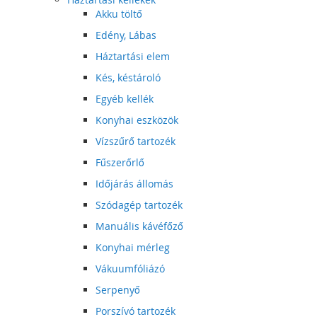
Akku töltő
Edény, Lábas
Háztartási elem
Kés, késtároló
Egyéb kellék
Konyhai eszközök
Vízszűrő tartozék
Fűszerőrlő
Időjárás állomás
Szódagép tartozék
Manuális kávéfőző
Konyhai mérleg
Vákuumfóliázó
Serpenyő
Porszívó tartozék