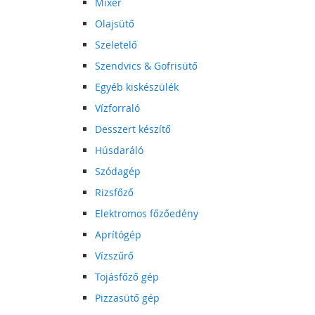
Mixer
Olajsütő
Szeletelő
Szendvics & Gofrisütő
Egyéb kiskészülék
Vízforraló
Desszert készítő
Húsdaráló
Szódagép
Rizsfőző
Elektromos főzőedény
Aprítógép
Vízszűrő
Tojásfőző gép
Pizzasütő gép