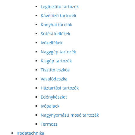
Légtisztító tartozék
Kávéfőző tartozék
Konyhai tárolók
Sütési kellékek
Ivókellékek
Nagygép tartozék
Kisgép tartozék
Tisztító eszköz
Vasalódeszka
Háztartási tartozék
Edénykészlet
Ivópalack
Nagynyomású mosó tartozék
Termosz
Irodatechnika