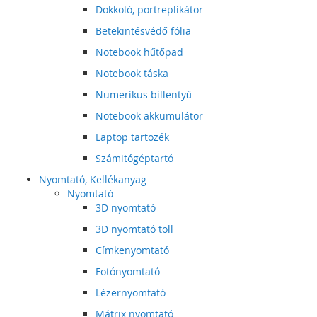
Dokkoló, portreplikátor
Betekintésvédő fólia
Notebook hűtőpad
Notebook táska
Numerikus billentyű
Notebook akkumulátor
Laptop tartozék
Számitógéptartó
Nyomtató, Kellékanyag
Nyomtató
3D nyomtató
3D nyomtató toll
Címkenyomtató
Fotónyomtató
Lézernyomtató
Mátrix nyomtató