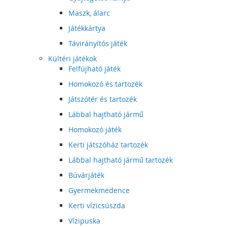
Maszk, álarc
Játékkártya
Távirányítós játék
Kültéri játékok
Felfújható játék
Homokozó és tartozék
Játszótér és tartozék
Lábbal hajtható jármű
Homokozó játék
Kerti játszóház tartozék
Lábbal hajtható jármű tartozék
Búvárjáték
Gyermekmedence
Kerti vízicsúszda
Vízipuska