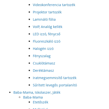
Videokonferencia tartozék
Projektor tartozék
Lamináló fólia
VoIP, Analóg kellék
LED izzó, fénycső
Fluoreszkáló izzó
Halogén izzó
Fényszalag
Csuklótámasz
Deréktámasz
Iratmegsemmisítő tartozék
Sűrített levegős portalanító
Baba-Mama, Iskolaszer, Játék
Baba-Mama
Etetőszék