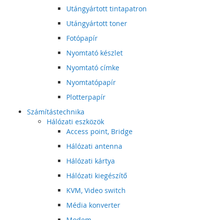
Utángyártott tintapatron
Utángyártott toner
Fotópapír
Nyomtató készlet
Nyomtató címke
Nyomtatópapír
Plotterpapír
Számítástechnika
Hálózati eszközök
Access point, Bridge
Hálózati antenna
Hálózati kártya
Hálózati kiegészítő
KVM, Video switch
Média konverter
Modem