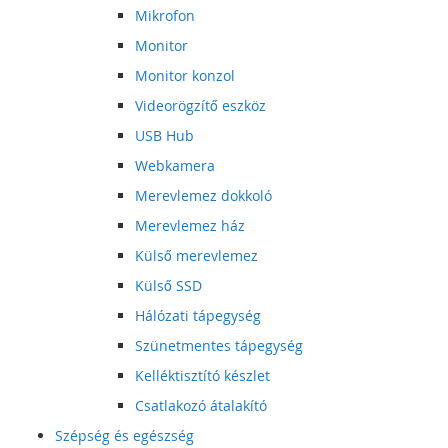
Mikrofon
Monitor
Monitor konzol
Videorögzítő eszköz
USB Hub
Webkamera
Merevlemez dokkoló
Merevlemez ház
Külső merevlemez
Külső SSD
Hálózati tápegység
Szünetmentes tápegység
Kelléktisztító készlet
Csatlakozó átalakító
Szépség és egészség