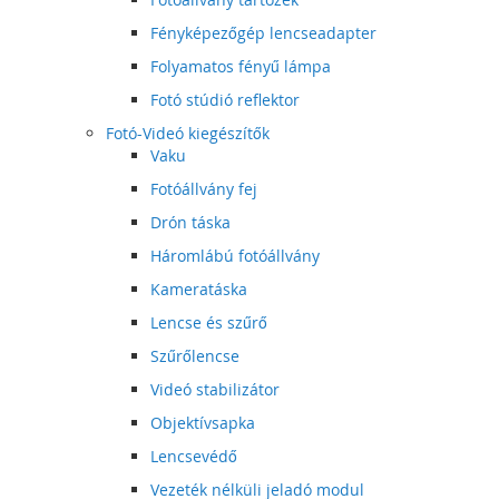
Fényképezőgép lencseadapter
Folyamatos fényű lámpa
Fotó stúdió reflektor
Fotó-Videó kiegészítők
Vaku
Fotóállvány fej
Drón táska
Háromlábú fotóállvány
Kameratáska
Lencse és szűrő
Szűrőlencse
Videó stabilizátor
Objektívsapka
Lencsevédő
Vezeték nélküli jeladó modul