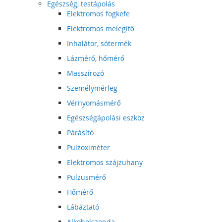
Egészség, testápolás
Elektromos fogkefe
Elektromos melegítő
Inhalátor, sótermék
Lázmérő, hőmérő
Masszírozó
Személymérleg
Vérnyomásmérő
Egészségápolási eszköz
Párásító
Pulzoximéter
Elektromos szájzuhany
Pulzusmérő
Hőmérő
Lábáztató
Alkoholszonda