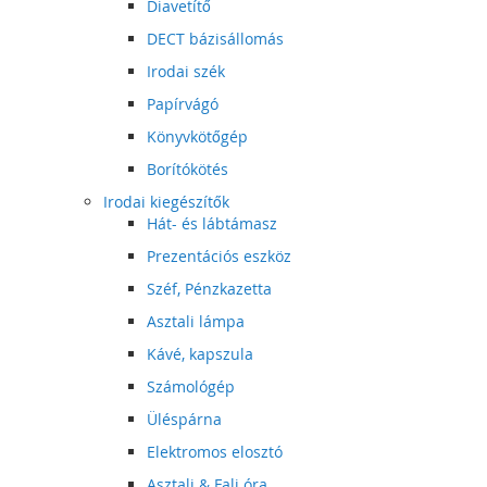
Diavetítő
DECT bázisállomás
Irodai szék
Papírvágó
Könyvkötőgép
Borítókötés
Irodai kiegészítők
Hát- és lábtámasz
Prezentációs eszköz
Széf, Pénzkazetta
Asztali lámpa
Kávé, kapszula
Számológép
Üléspárna
Elektromos elosztó
Asztali & Fali óra