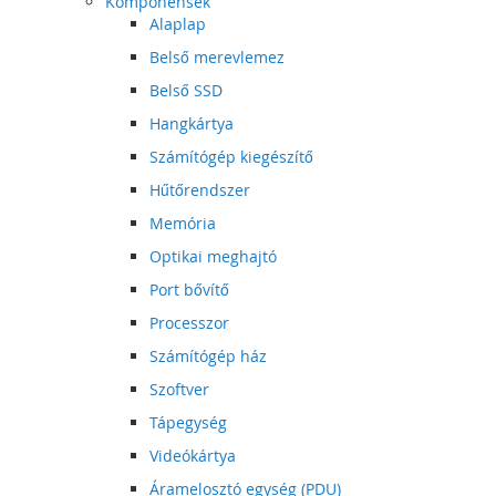
Komponensek
Alaplap
Belső merevlemez
Belső SSD
Hangkártya
Számítógép kiegészítő
Hűtőrendszer
Memória
Optikai meghajtó
Port bővítő
Processzor
Számítógép ház
Szoftver
Tápegység
Videókártya
Áramelosztó egység (PDU)