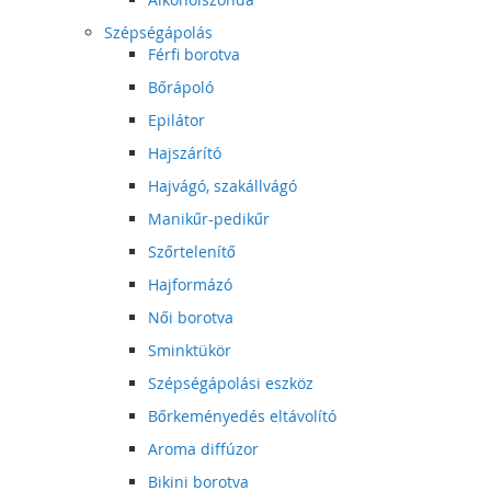
Szépségápolás
Férfi borotva
Bőrápoló
Epilátor
Hajszárító
Hajvágó, szakállvágó
Manikűr-pedikűr
Szőrtelenítő
Hajformázó
Női borotva
Sminktükör
Szépségápolási eszköz
Bőrkeményedés eltávolító
Aroma diffúzor
Bikini borotva