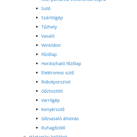
Sütő
Szárítógép
Tűzhely
Vasaló
Ventilátor
Főzőlap
Hordozható főzőlap
Elektromos sütő
Robotporszívó
Gőztisztító
Varrógép
Kenyérsütő
Gőzvasaló állomás
Ruhagőzölő
Háztartási kellékek