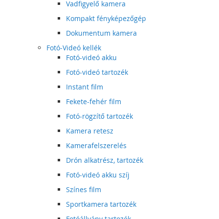
Vadfigyelő kamera
Kompakt fényképezőgép
Dokumentum kamera
Fotó-Videó kellék
Fotó-videó akku
Fotó-videó tartozék
Instant film
Fekete-fehér film
Fotó-rögzítő tartozék
Kamera retesz
Kamerafelszerelés
Drón alkatrész, tartozék
Fotó-videó akku szíj
Színes film
Sportkamera tartozék
Fotóállvány tartozék