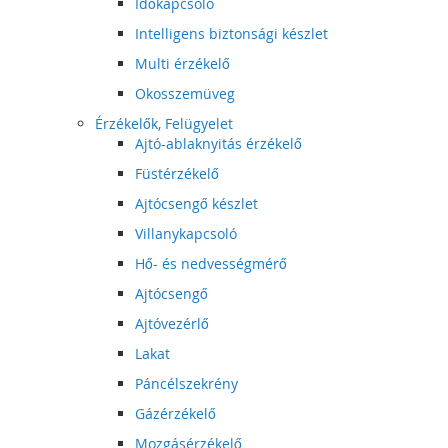
Időkapcsoló
Intelligens biztonsági készlet
Multi érzékelő
Okosszemüveg
Érzékelők, Felügyelet
Ajtó-ablaknyitás érzékelő
Füstérzékelő
Ajtócsengő készlet
Villanykapcsoló
Hő- és nedvességmérő
Ajtócsengő
Ajtóvezérlő
Lakat
Páncélszekrény
Gázérzékelő
Mozgásérzékelő