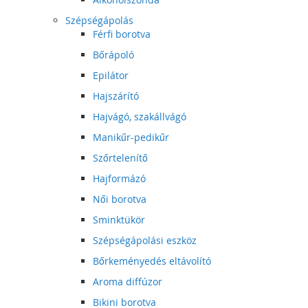
Szépségápolás
Férfi borotva
Bőrápoló
Epilátor
Hajszárító
Hajvágó, szakállvágó
Manikűr-pedikűr
Szőrtelenítő
Hajformázó
Női borotva
Sminktükör
Szépségápolási eszköz
Bőrkeményedés eltávolító
Aroma diffúzor
Bikini borotva