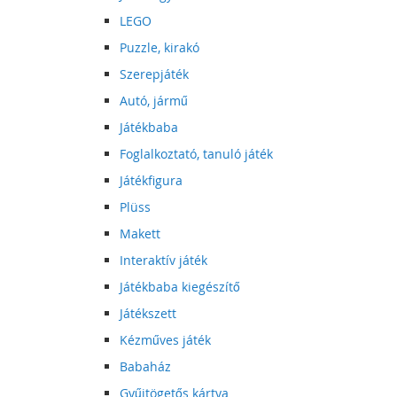
LEGO
Puzzle, kirakó
Szerepjáték
Autó, jármű
Játékbaba
Foglalkoztató, tanuló játék
Játékfigura
Plüss
Makett
Interaktív játék
Játékbaba kiegészítő
Játékszett
Kézműves játék
Babaház
Gyűjtögetős kártya