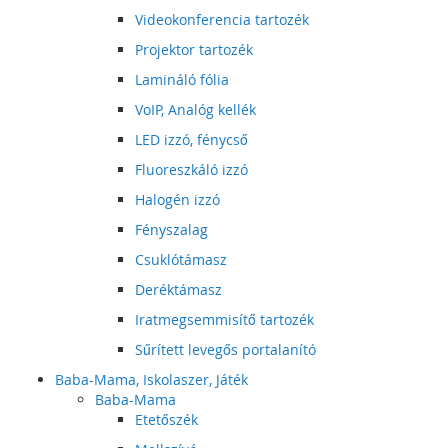
Videokonferencia tartozék
Projektor tartozék
Lamináló fólia
VoIP, Analóg kellék
LED izzó, fénycső
Fluoreszkáló izzó
Halogén izzó
Fényszalag
Csuklótámasz
Deréktámasz
Iratmegsemmisítő tartozék
Sűrített levegős portalanító
Baba-Mama, Iskolaszer, Játék
Baba-Mama
Etetőszék