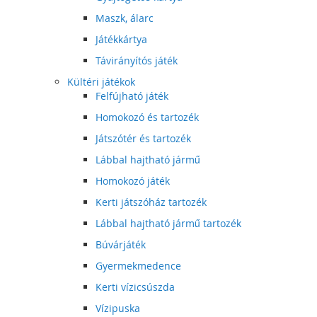
Maszk, álarc
Játékkártya
Távirányítós játék
Kültéri játékok
Felfújható játék
Homokozó és tartozék
Játszótér és tartozék
Lábbal hajtható jármű
Homokozó játék
Kerti játszóház tartozék
Lábbal hajtható jármű tartozék
Búvárjáték
Gyermekmedence
Kerti vízicsúszda
Vízipuska