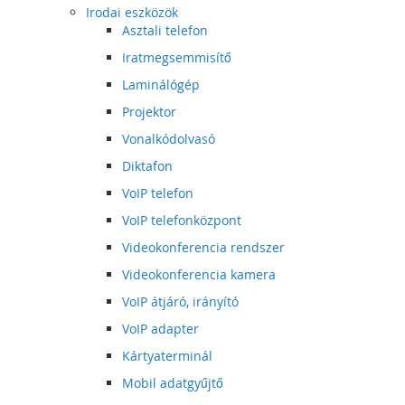
Irodai eszközök
Asztali telefon
Iratmegsemmisítő
Laminálógép
Projektor
Vonalkódolvasó
Diktafon
VoIP telefon
VoIP telefonközpont
Videokonferencia rendszer
Videokonferencia kamera
VoIP átjáró, irányító
VoIP adapter
Kártyaterminál
Mobil adatgyűjtő