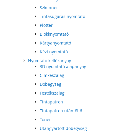
Szkenner
Tintasugaras nyomtató
Plotter
Blokknyomtató
Kártyanyomtató
Kézi nyomtató
Nyomtató kellékanyag
3D nyomtató alapanyag
Címkeszalag
Dobegység
Festékszalag
Tintapatron
Tintapatron utántöltő
Toner
Utángyártott dobegység