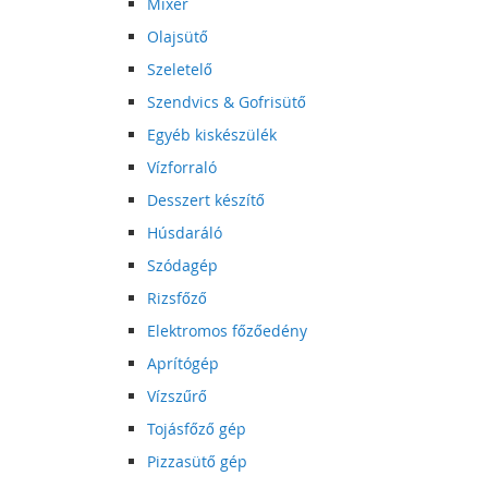
Mixer
Olajsütő
Szeletelő
Szendvics & Gofrisütő
Egyéb kiskészülék
Vízforraló
Desszert készítő
Húsdaráló
Szódagép
Rizsfőző
Elektromos főzőedény
Aprítógép
Vízszűrő
Tojásfőző gép
Pizzasütő gép