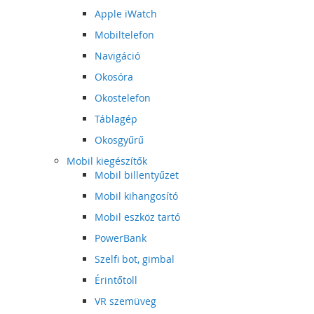
Apple iWatch
Mobiltelefon
Navigáció
Okosóra
Okostelefon
Táblagép
Okosgyűrű
Mobil kiegészítők
Mobil billentyűzet
Mobil kihangosító
Mobil eszköz tartó
PowerBank
Szelfi bot, gimbal
Érintőtoll
VR szemüveg