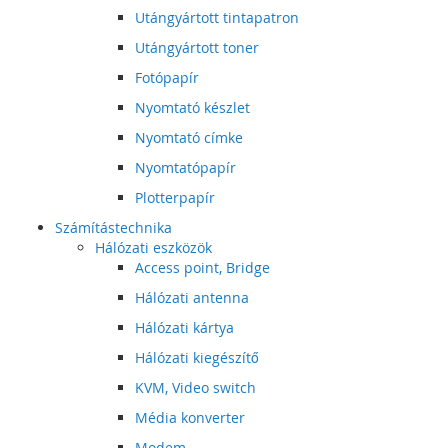
Utángyártott tintapatron
Utángyártott toner
Fotópapír
Nyomtató készlet
Nyomtató címke
Nyomtatópapír
Plotterpapír
Számítástechnika
Hálózati eszközök
Access point, Bridge
Hálózati antenna
Hálózati kártya
Hálózati kiegészítő
KVM, Video switch
Média konverter
Modem