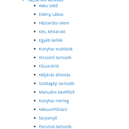
Akku töltő
Edény, Lábas
Háztartási elem
Kés, késtároló
Egyéb kellék
Konyhai eszközök
Vízszűrő tartozék
Fűszerőrlő
Időjárás állomás
Szódagép tartozék
Manuális kávéfőző
Konyhai mérleg
Vákuumfóliázó
Serpenyő
Porszívó tartozék