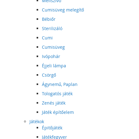
Mellszívó
Cumisüveg melegítő
Bébiőr
Sterilizáló
Cumi
Cumisüveg
Ivópohár
Éjjeli lámpa
Csörgő
Ágynemű, Paplan
Tologatós játék
Zenés játék
Játék építőelem
Játékok
Épitőjáték
Játékfegyver