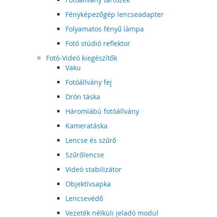
Fényképezőgép lencseadapter
Folyamatos fényű lámpa
Fotó stúdió reflektor
Fotó-Videó kiegészítők
Vaku
Fotóállvány fej
Drón táska
Háromlábú fotóállvány
Kameratáska
Lencse és szűrő
Szűrőlencse
Videó stabilizátor
Objektívsapka
Lencsevédő
Vezeték nélküli jeladó modul