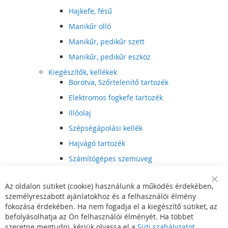
Hajkefe, fésű
Manikűr olló
Manikűr, pedikűr szett
Manikűr, pedikűr eszköz
Kiegészítők, kellékek
Borotva, Szőrtelenítő tartozék
Elektromos fogkefe tartozék
Illóolaj
Szépségápolási kellék
Hajvágó tartozék
Számítógépes szemüveg
Egészségápolási kellék
Az oldalon sütiket (cookie) használunk a működés érdekében,
Hajvágó kiegészítő
Clo
személyreszabott ajánlatokhoz és a felhasználói élmény
Coo
Szórakoztató elektronika
Bar
fokozása érdekében. Ha nem fogadja el a kiegészítő sütiket, az
Multimédia
befolyásolhatja az Ön felhasználói élményét. Ha többet
DVD, BluRay lejátszó
szeretne megtudni, kérjük olvassa el a
Süti szabályzatot