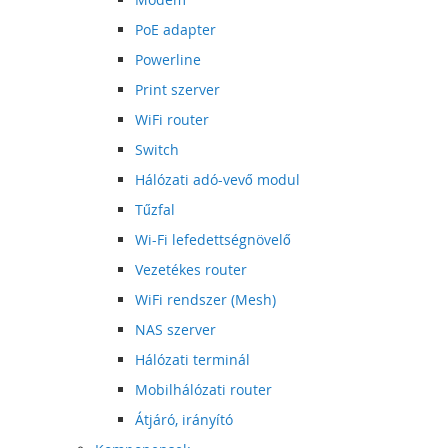
PoE adapter
Powerline
Print szerver
WiFi router
Switch
Hálózati adó-vevő modul
Tűzfal
Wi-Fi lefedettségnövelő
Vezetékes router
WiFi rendszer (Mesh)
NAS szerver
Hálózati terminál
Mobilhálózati router
Átjáró, irányító