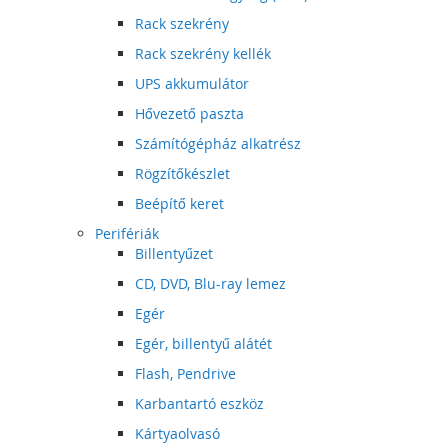
Rack szekrény
Rack szekrény kellék
UPS akkumulátor
Hővezető paszta
Számítógépház alkatrész
Rögzítőkészlet
Beépítő keret
Perifériák
Billentyűzet
CD, DVD, Blu-ray lemez
Egér
Egér, billentyű alátét
Flash, Pendrive
Karbantartó eszköz
Kártyaolvasó