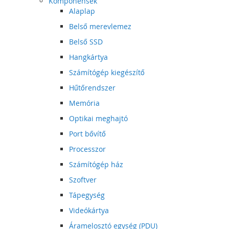
Komponensek
Alaplap
Belső merevlemez
Belső SSD
Hangkártya
Számítógép kiegészítő
Hűtőrendszer
Memória
Optikai meghajtó
Port bővítő
Processzor
Számítógép ház
Szoftver
Tápegység
Videókártya
Áramelosztó egység (PDU)