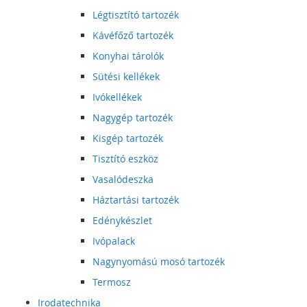
Légtisztító tartozék
Kávéfőző tartozék
Konyhai tárolók
Sütési kellékek
Ivókellékek
Nagygép tartozék
Kisgép tartozék
Tisztító eszköz
Vasalódeszka
Háztartási tartozék
Edénykészlet
Ivópalack
Nagynyomású mosó tartozék
Termosz
Irodatechnika