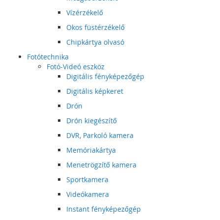
Vízérzékelő
Okos füstérzékelő
Chipkártya olvasó
Fotótechnika
Fotó-Videó eszköz
Digitális fényképezőgép
Digitális képkeret
Drón
Drón kiegészítő
DVR, Parkoló kamera
Memóriakártya
Menetrögzítő kamera
Sportkamera
Videókamera
Instant fényképezőgép