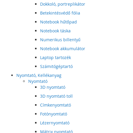
Dokkoló, portreplikátor
Betekintésvédő fólia
Notebook hűtőpad
Notebook táska
Numerikus billentyű
Notebook akkumulátor
Laptop tartozék
Számitógéptartó
Nyomtató, Kellékanyag
Nyomtató
3D nyomtató
3D nyomtató toll
Címkenyomtató
Fotónyomtató
Lézernyomtató
Mátrix nyomtató