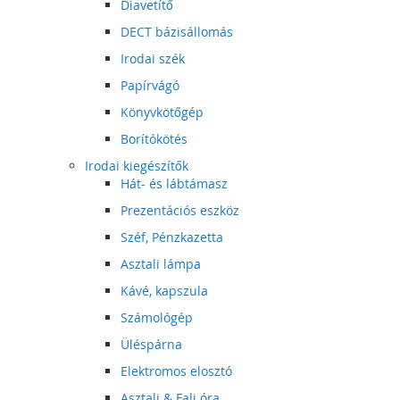
Diavetítő
DECT bázisállomás
Irodai szék
Papírvágó
Könyvkötőgép
Borítókötés
Irodai kiegészítők
Hát- és lábtámasz
Prezentációs eszköz
Széf, Pénzkazetta
Asztali lámpa
Kávé, kapszula
Számológép
Üléspárna
Elektromos elosztó
Asztali & Fali óra