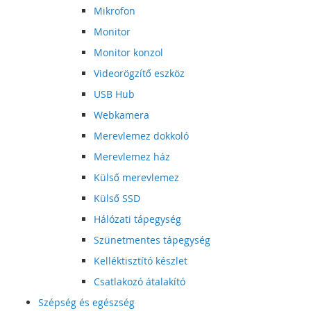
Mikrofon
Monitor
Monitor konzol
Videorögzítő eszköz
USB Hub
Webkamera
Merevlemez dokkoló
Merevlemez ház
Külső merevlemez
Külső SSD
Hálózati tápegység
Szünetmentes tápegység
Kelléktisztító készlet
Csatlakozó átalakító
Szépség és egészség