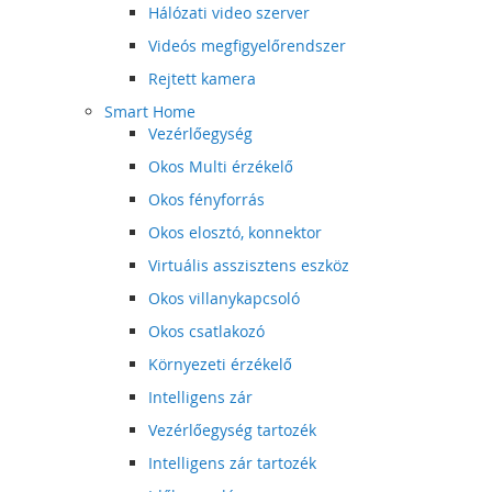
Hálózati video szerver
Videós megfigyelőrendszer
Rejtett kamera
Smart Home
Vezérlőegység
Okos Multi érzékelő
Okos fényforrás
Okos elosztó, konnektor
Virtuális asszisztens eszköz
Okos villanykapcsoló
Okos csatlakozó
Környezeti érzékelő
Intelligens zár
Vezérlőegység tartozék
Intelligens zár tartozék