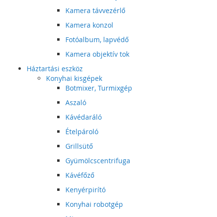
Kamera távvezérlő
Kamera konzol
Fotóalbum, lapvédő
Kamera objektív tok
Háztartási eszköz
Konyhai kisgépek
Botmixer, Turmixgép
Aszaló
Kávédaráló
Ételpároló
Grillsütő
Gyümölcscentrifuga
Kávéfőző
Kenyérpirító
Konyhai robotgép