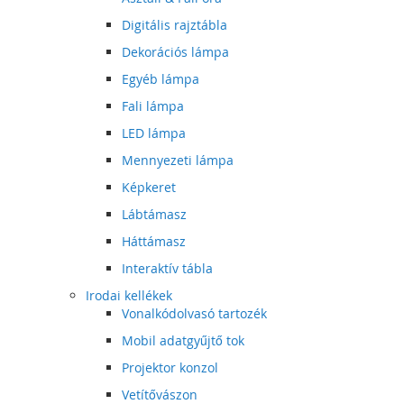
Digitális rajztábla
Dekorációs lámpa
Egyéb lámpa
Fali lámpa
LED lámpa
Mennyezeti lámpa
Képkeret
Lábtámasz
Háttámasz
Interaktív tábla
Irodai kellékek
Vonalkódolvasó tartozék
Mobil adatgyűjtő tok
Projektor konzol
Vetítővászon