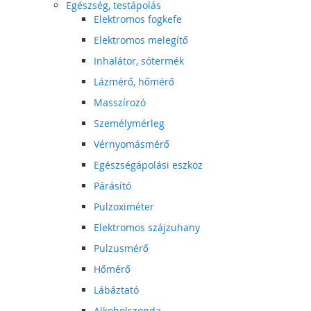
Egészség, testápolás
Elektromos fogkefe
Elektromos melegítő
Inhalátor, sótermék
Lázmérő, hőmérő
Masszírozó
Személymérleg
Vérnyomásmérő
Egészségápolási eszköz
Párásító
Pulzoximéter
Elektromos szájzuhany
Pulzusmérő
Hőmérő
Lábáztató
Alkoholszonda