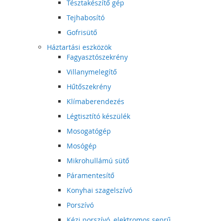
Tésztakészítő gép
Tejhabosító
Gofrisütő
Háztartási eszközök
Fagyasztószekrény
Villanymelegítő
Hűtőszekrény
Klímaberendezés
Légtisztító készülék
Mosogatógép
Mosógép
Mikrohullámú sütő
Páramentesítő
Konyhai szagelszívó
Porszívó
Kézi porszívó, elektromos seprű