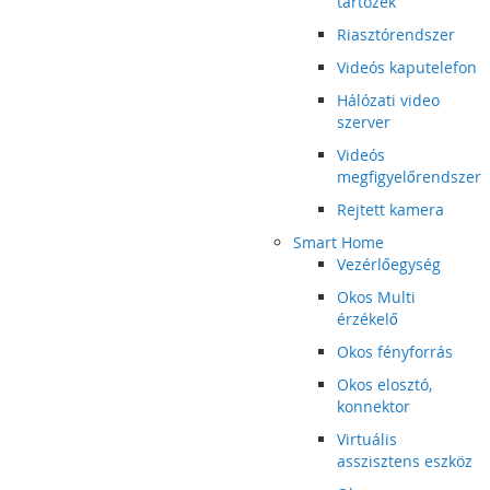
tartozék
Riasztórendszer
Videós kaputelefon
Hálózati video
szerver
Videós
megfigyelőrendszer
Rejtett kamera
Smart Home
Vezérlőegység
Okos Multi
érzékelő
Okos fényforrás
Okos elosztó,
konnektor
Virtuális
asszisztens eszköz