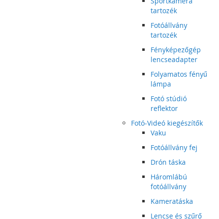
Sportkamera
tartozék
Fotóállvány
tartozék
Fényképezőgép
lencseadapter
Folyamatos fényű
lámpa
Fotó stúdió
reflektor
Fotó-Videó kiegészítők
Vaku
Fotóállvány fej
Drón táska
Háromlábú
fotóállvány
Kameratáska
Lencse és szűrő