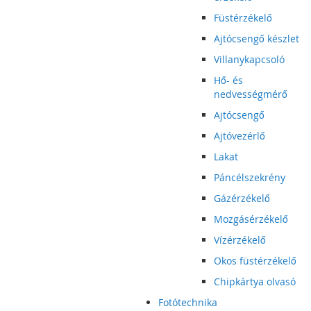
Füstérzékelő
Ajtócsengő készlet
Villanykapcsoló
Hő- és
nedvességmérő
Ajtócsengő
Ajtóvezérlő
Lakat
Páncélszekrény
Gázérzékelő
Mozgásérzékelő
Vízérzékelő
Okos füstérzékelő
Chipkártya olvasó
Fotótechnika