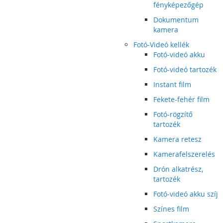
fényképezőgép
Dokumentum
kamera
Fotó-Videó kellék
Fotó-videó akku
Fotó-videó tartozék
Instant film
Fekete-fehér film
Fotó-rögzítő
tartozék
Kamera retesz
Kamerafelszerelés
Drón alkatrész,
tartozék
Fotó-videó akku szíj
Színes film