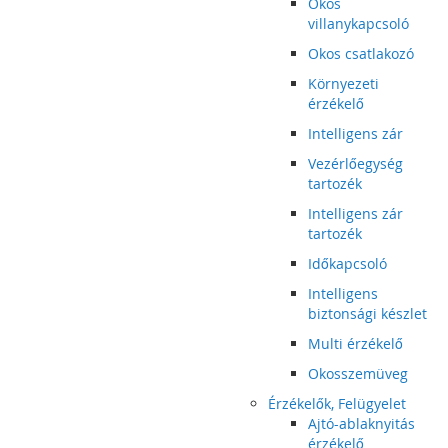
Okos
villanykapcsoló
Okos csatlakozó
Környezeti
érzékelő
Intelligens zár
Vezérlőegység
tartozék
Intelligens zár
tartozék
Időkapcsoló
Intelligens
biztonsági készlet
Multi érzékelő
Okosszemüveg
Érzékelők, Felügyelet
Ajtó-ablaknyitás
érzékelő