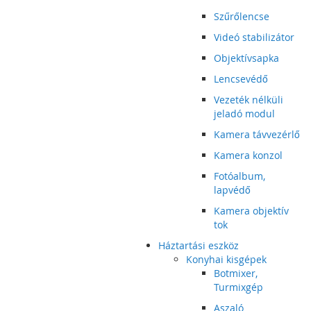
Szűrőlencse
Videó stabilizátor
Objektívsapka
Lencsevédő
Vezeték nélküli
jeladó modul
Kamera távvezérlő
Kamera konzol
Fotóalbum,
lapvédő
Kamera objektív
tok
Háztartási eszköz
Konyhai kisgépek
Botmixer,
Turmixgép
Aszaló