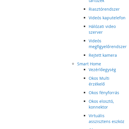
tartozék
Riasztórendszer
Videós kaputelefon
Hálózati video
szerver
Videós
megfigyelőrendszer
Rejtett kamera
Smart Home
Vezérlőegység
Okos Multi
érzékelő
Okos fényforrás
Okos elosztó,
konnektor
Virtuális
asszisztens eszköz