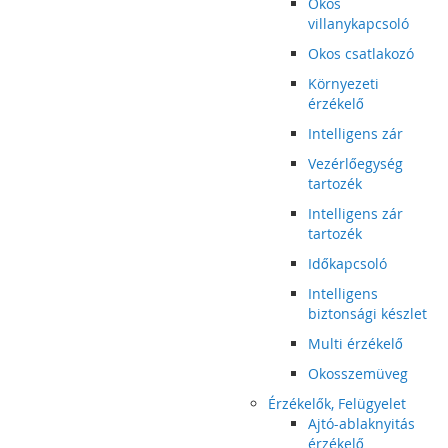
Okos
villanykapcsoló
Okos csatlakozó
Környezeti
érzékelő
Intelligens zár
Vezérlőegység
tartozék
Intelligens zár
tartozék
Időkapcsoló
Intelligens
biztonsági készlet
Multi érzékelő
Okosszemüveg
Érzékelők, Felügyelet
Ajtó-ablaknyitás
érzékelő