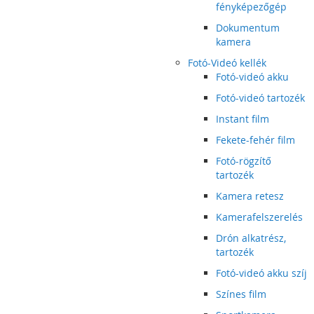
fényképezőgép
Dokumentum
kamera
Fotó-Videó kellék
Fotó-videó akku
Fotó-videó tartozék
Instant film
Fekete-fehér film
Fotó-rögzítő
tartozék
Kamera retesz
Kamerafelszerelés
Drón alkatrész,
tartozék
Fotó-videó akku szíj
Színes film