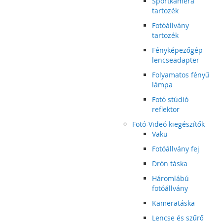
Sportkamera
tartozék
Fotóállvány
tartozék
Fényképezőgép
lencseadapter
Folyamatos fényű
lámpa
Fotó stúdió
reflektor
Fotó-Videó kiegészítők
Vaku
Fotóállvány fej
Drón táska
Háromlábú
fotóállvány
Kameratáska
Lencse és szűrő