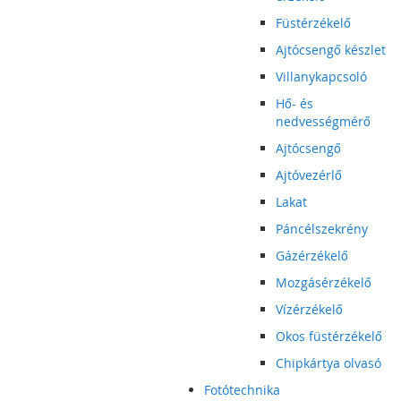
Füstérzékelő
Ajtócsengő készlet
Villanykapcsoló
Hő- és
nedvességmérő
Ajtócsengő
Ajtóvezérlő
Lakat
Páncélszekrény
Gázérzékelő
Mozgásérzékelő
Vízérzékelő
Okos füstérzékelő
Chipkártya olvasó
Fotótechnika