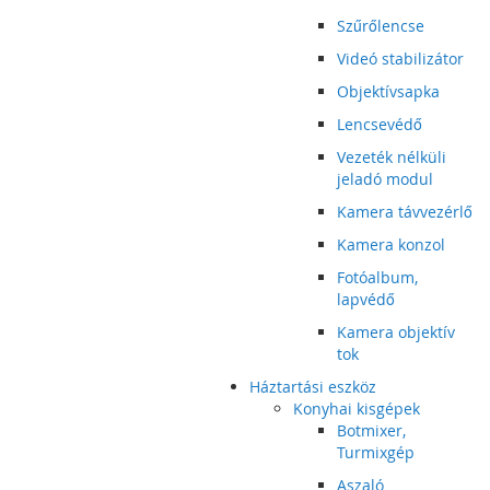
Szűrőlencse
Videó stabilizátor
Objektívsapka
Lencsevédő
Vezeték nélküli
jeladó modul
Kamera távvezérlő
Kamera konzol
Fotóalbum,
lapvédő
Kamera objektív
tok
Háztartási eszköz
Konyhai kisgépek
Botmixer,
Turmixgép
Aszaló