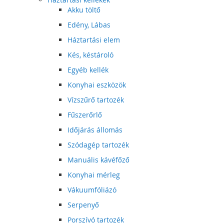
Akku töltő
Edény, Lábas
Háztartási elem
Kés, késtároló
Egyéb kellék
Konyhai eszközök
Vízszűrő tartozék
Fűszerőrlő
Időjárás állomás
Szódagép tartozék
Manuális kávéfőző
Konyhai mérleg
Vákuumfóliázó
Serpenyő
Porszívó tartozék