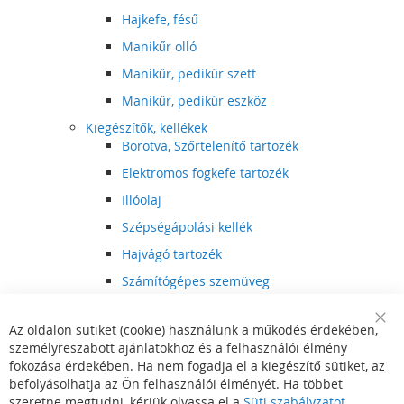
Hajkefe, fésű
Manikűr olló
Manikűr, pedikűr szett
Manikűr, pedikűr eszköz
Kiegészítők, kellékek
Borotva, Szőrtelenítő tartozék
Elektromos fogkefe tartozék
Illóolaj
Szépségápolási kellék
Hajvágó tartozék
Számítógépes szemüveg
Egészségápolási kellék
Az oldalon sütiket (cookie) használunk a működés érdekében,
Hajvágó kiegészítő
Clo
személyreszabott ajánlatokhoz és a felhasználói élmény
Coo
Szórakoztató elektronika
Bar
fokozása érdekében. Ha nem fogadja el a kiegészítő sütiket, az
Multimédia
befolyásolhatja az Ön felhasználói élményét. Ha többet
DVD, BluRay lejátszó
szeretne megtudni, kérjük olvassa el a
Süti szabályzatot