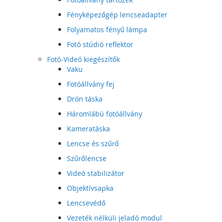
Fényképezőgép lencseadapter
Folyamatos fényű lámpa
Fotó stúdió reflektor
Fotó-Videó kiegészítők
Vaku
Fotóállvány fej
Drón táska
Háromlábú fotóállvány
Kameratáska
Lencse és szűrő
Szűrőlencse
Videó stabilizátor
Objektívsapka
Lencsevédő
Vezeték nélküli jeladó modul