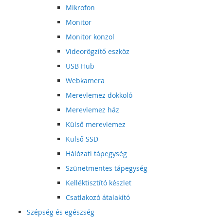
Mikrofon
Monitor
Monitor konzol
Videorögzítő eszköz
USB Hub
Webkamera
Merevlemez dokkoló
Merevlemez ház
Külső merevlemez
Külső SSD
Hálózati tápegység
Szünetmentes tápegység
Kelléktisztító készlet
Csatlakozó átalakító
Szépség és egészség