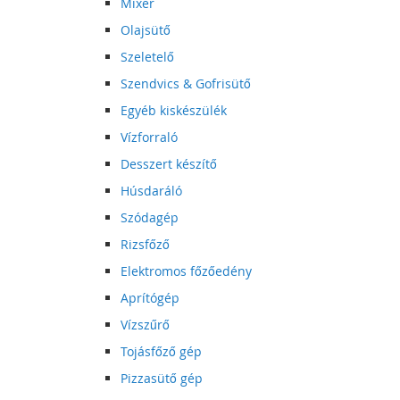
Mixer
Olajsütő
Szeletelő
Szendvics & Gofrisütő
Egyéb kiskészülék
Vízforraló
Desszert készítő
Húsdaráló
Szódagép
Rizsfőző
Elektromos főzőedény
Aprítógép
Vízszűrő
Tojásfőző gép
Pizzasütő gép