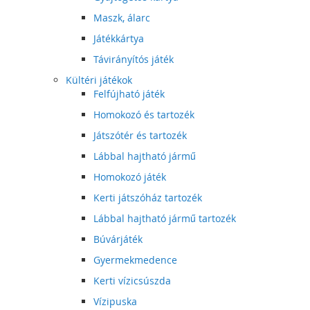
Maszk, álarc
Játékkártya
Távirányítós játék
Kültéri játékok
Felfújható játék
Homokozó és tartozék
Játszótér és tartozék
Lábbal hajtható jármű
Homokozó játék
Kerti játszóház tartozék
Lábbal hajtható jármű tartozék
Búvárjáték
Gyermekmedence
Kerti vízicsúszda
Vízipuska