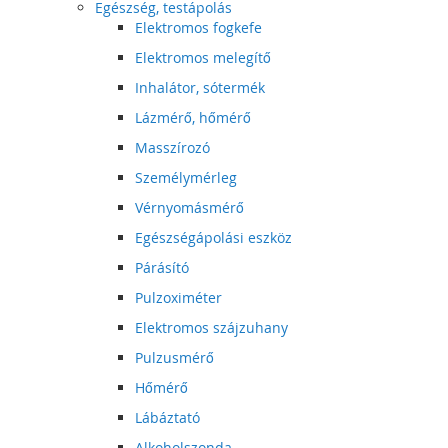
Egészség, testápolás
Elektromos fogkefe
Elektromos melegítő
Inhalátor, sótermék
Lázmérő, hőmérő
Masszírozó
Személymérleg
Vérnyomásmérő
Egészségápolási eszköz
Párásító
Pulzoximéter
Elektromos szájzuhany
Pulzusmérő
Hőmérő
Lábáztató
Alkoholszonda