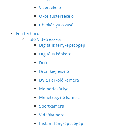
Vízérzékelő
Okos füstérzékelő
Chipkártya olvasó
Fotótechnika
Fotó-Videó eszköz
Digitális fényképezőgép
Digitális képkeret
Drón
Drón kiegészítő
DVR, Parkoló kamera
Memóriakártya
Menetrögzítő kamera
Sportkamera
Videókamera
Instant fényképezőgép