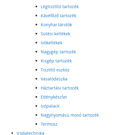
Légtisztító tartozék
Kávéfőző tartozék
Konyhai tárolók
Sütési kellékek
Ivókellékek
Nagygép tartozék
Kisgép tartozék
Tisztító eszköz
Vasalódeszka
Háztartási tartozék
Edénykészlet
Ivópalack
Nagynyomású mosó tartozék
Termosz
Irodatechnika