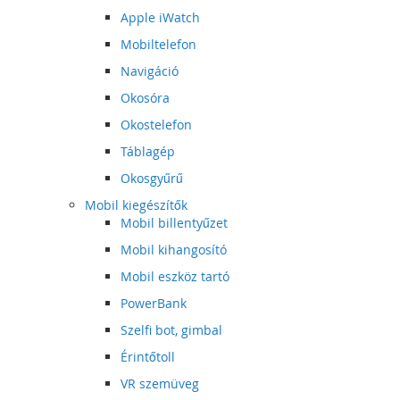
Apple iWatch
Mobiltelefon
Navigáció
Okosóra
Okostelefon
Táblagép
Okosgyűrű
Mobil kiegészítők
Mobil billentyűzet
Mobil kihangosító
Mobil eszköz tartó
PowerBank
Szelfi bot, gimbal
Érintőtoll
VR szemüveg