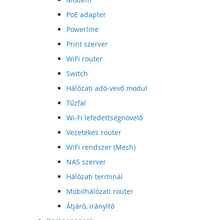
PoE adapter
Powerline
Print szerver
WiFi router
Switch
Hálózati adó-vevő modul
Tűzfal
Wi-Fi lefedettségnövelő
Vezetékes router
WiFi rendszer (Mesh)
NAS szerver
Hálózati terminál
Mobilhálózati router
Átjáró, irányító