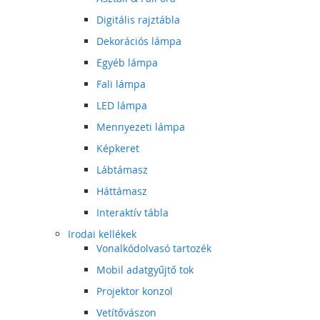
Digitális rajztábla
Dekorációs lámpa
Egyéb lámpa
Fali lámpa
LED lámpa
Mennyezeti lámpa
Képkeret
Lábtámasz
Háttámasz
Interaktív tábla
Irodai kellékek
Vonalkódolvasó tartozék
Mobil adatgyűjtő tok
Projektor konzol
Vetítővászon