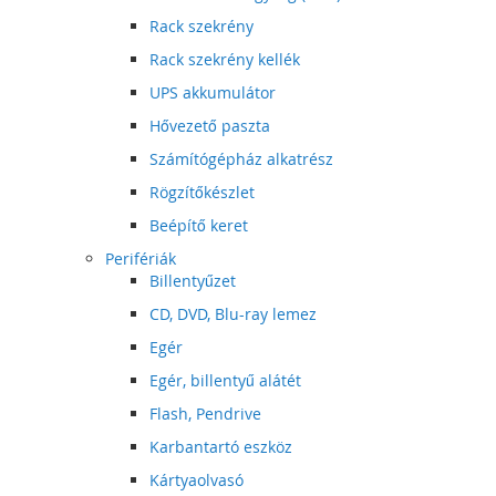
Rack szekrény
Rack szekrény kellék
UPS akkumulátor
Hővezető paszta
Számítógépház alkatrész
Rögzítőkészlet
Beépítő keret
Perifériák
Billentyűzet
CD, DVD, Blu-ray lemez
Egér
Egér, billentyű alátét
Flash, Pendrive
Karbantartó eszköz
Kártyaolvasó