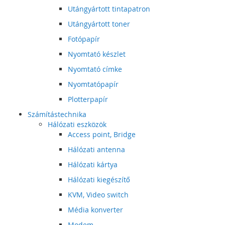
Utángyártott tintapatron
Utángyártott toner
Fotópapír
Nyomtató készlet
Nyomtató címke
Nyomtatópapír
Plotterpapír
Számítástechnika
Hálózati eszközök
Access point, Bridge
Hálózati antenna
Hálózati kártya
Hálózati kiegészítő
KVM, Video switch
Média konverter
Modem