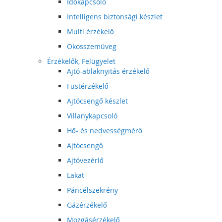
Időkapcsoló
Intelligens biztonsági készlet
Multi érzékelő
Okosszemüveg
Érzékelők, Felügyelet
Ajtó-ablaknyitás érzékelő
Füstérzékelő
Ajtócsengő készlet
Villanykapcsoló
Hő- és nedvességmérő
Ajtócsengő
Ajtóvezérlő
Lakat
Páncélszekrény
Gázérzékelő
Mozgásérzékelő