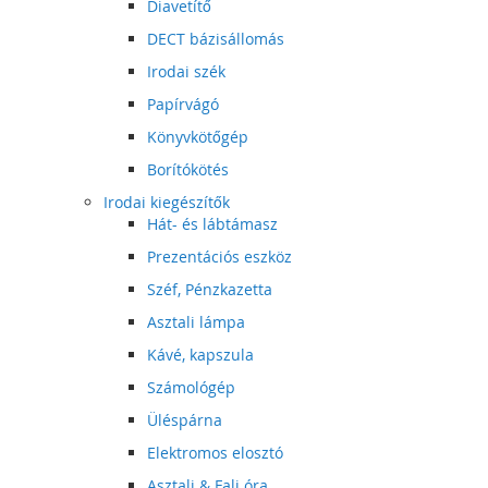
Diavetítő
DECT bázisállomás
Irodai szék
Papírvágó
Könyvkötőgép
Borítókötés
Irodai kiegészítők
Hát- és lábtámasz
Prezentációs eszköz
Széf, Pénzkazetta
Asztali lámpa
Kávé, kapszula
Számológép
Üléspárna
Elektromos elosztó
Asztali & Fali óra