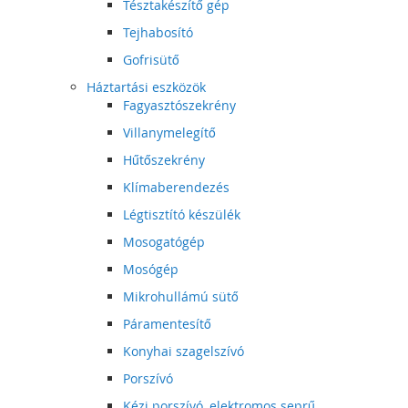
Tésztakészítő gép
Tejhabosító
Gofrisütő
Háztartási eszközök
Fagyasztószekrény
Villanymelegítő
Hűtőszekrény
Klímaberendezés
Légtisztító készülék
Mosogatógép
Mosógép
Mikrohullámú sütő
Páramentesítő
Konyhai szagelszívó
Porszívó
Kézi porszívó, elektromos seprű