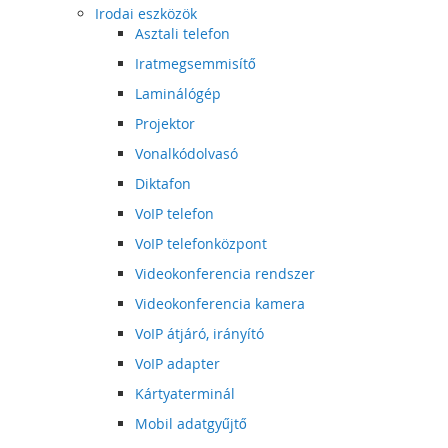
Irodai eszközök
Asztali telefon
Iratmegsemmisítő
Laminálógép
Projektor
Vonalkódolvasó
Diktafon
VoIP telefon
VoIP telefonközpont
Videokonferencia rendszer
Videokonferencia kamera
VoIP átjáró, irányító
VoIP adapter
Kártyaterminál
Mobil adatgyűjtő