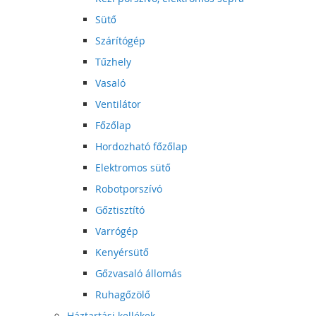
Sütő
Szárítógép
Tűzhely
Vasaló
Ventilátor
Főzőlap
Hordozható főzőlap
Elektromos sütő
Robotporszívó
Gőztisztító
Varrógép
Kenyérsütő
Gőzvasaló állomás
Ruhagőzölő
Háztartási kellékek