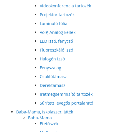
Videokonferencia tartozék
Projektor tartozék
Lamináló fólia
VoIP, Analóg kellék
LED izzó, fénycső
Fluoreszkáló izzó
Halogén izzó
Fényszalag
Csuklótámasz
Deréktámasz
Iratmegsemmisítő tartozék
Sűrített levegős portalanító
Baba-Mama, Iskolaszer, Játék
Baba-Mama
Etetőszék