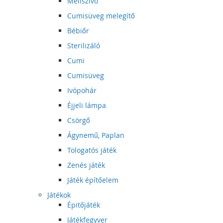
Mellszívó
Cumisüveg melegítő
Bébiőr
Sterilizáló
Cumi
Cumisüveg
Ivópohár
Éjjeli lámpa
Csörgő
Ágynemű, Paplan
Tologatós játék
Zenés játék
Játék építőelem
Játékok
Épitőjáték
Játékfegyver