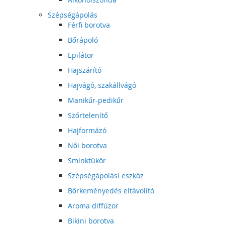
Szépségápolás
Férfi borotva
Bőrápoló
Epilátor
Hajszárító
Hajvágó, szakállvágó
Manikűr-pedikűr
Szőrtelenítő
Hajformázó
Női borotva
Sminktükör
Szépségápolási eszköz
Bőrkeményedés eltávolító
Aroma diffúzor
Bikini borotva