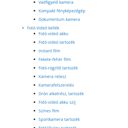
Vadfigyelő kamera
Kompakt fényképezőgép
Dokumentum kamera
Fotó-Videó kellék
Fotó-videó akku
Fotó-videó tartozék
Instant film
Fekete-fehér film
Fotó-rögzítő tartozék
Kamera retesz
Kamerafelszerelés
Drón alkatrész, tartozék
Fotó-videó akku szíj
Színes film
Sportkamera tartozék
Fotóállvány tartozék