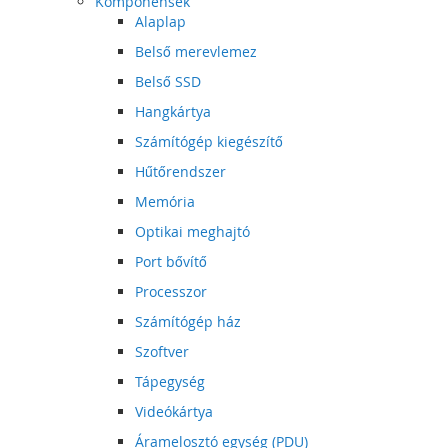
Komponensek
Alaplap
Belső merevlemez
Belső SSD
Hangkártya
Számítógép kiegészítő
Hűtőrendszer
Memória
Optikai meghajtó
Port bővítő
Processzor
Számítógép ház
Szoftver
Tápegység
Videókártya
Áramelosztó egység (PDU)