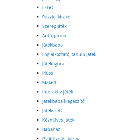
LEGO
Puzzle, kirakó
Szerepjáték
Autó, jármű
Játékbaba
Foglalkoztató, tanuló játék
Játékfigura
Plüss
Makett
Interaktív játék
Játékbaba kiegészítő
Játékszett
Kézműves játék
Babaház
Gyűjtögetős kártya