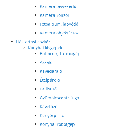
Kamera távvezérlő
Kamera konzol
Fotóalbum, lapvédő
Kamera objektív tok
Háztartási eszköz
Konyhai kisgépek
Botmixer, Turmixgép
Aszaló
Kávédaráló
Ételpároló
Grillsütő
Gyümölcscentrifuga
Kávéfőző
Kenyérpirító
Konyhai robotgép