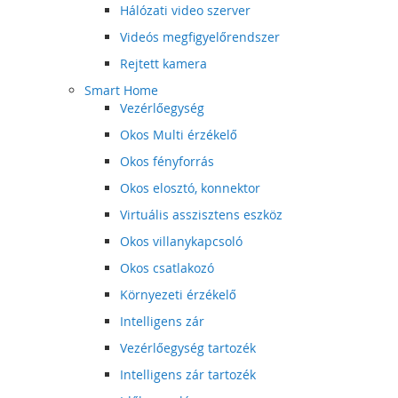
Hálózati video szerver
Videós megfigyelőrendszer
Rejtett kamera
Smart Home
Vezérlőegység
Okos Multi érzékelő
Okos fényforrás
Okos elosztó, konnektor
Virtuális asszisztens eszköz
Okos villanykapcsoló
Okos csatlakozó
Környezeti érzékelő
Intelligens zár
Vezérlőegység tartozék
Intelligens zár tartozék