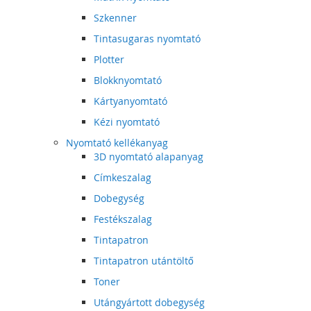
Szkenner
Tintasugaras nyomtató
Plotter
Blokknyomtató
Kártyanyomtató
Kézi nyomtató
Nyomtató kellékanyag
3D nyomtató alapanyag
Címkeszalag
Dobegység
Festékszalag
Tintapatron
Tintapatron utántöltő
Toner
Utángyártott dobegység