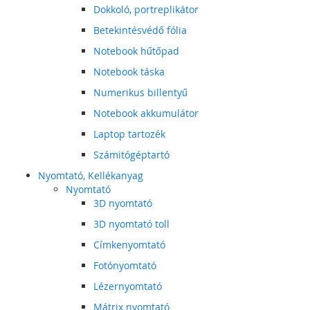
Dokkoló, portreplikátor
Betekintésvédő fólia
Notebook hűtőpad
Notebook táska
Numerikus billentyű
Notebook akkumulátor
Laptop tartozék
Számitógéptartó
Nyomtató, Kellékanyag
Nyomtató
3D nyomtató
3D nyomtató toll
Címkenyomtató
Fotónyomtató
Lézernyomtató
Mátrix nyomtató