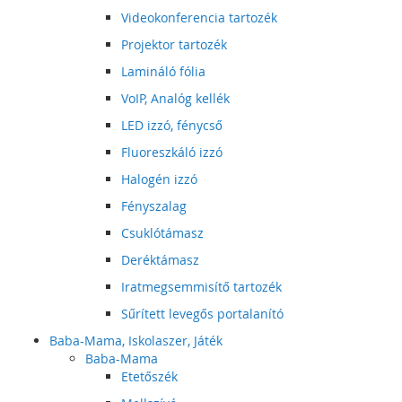
Videokonferencia tartozék
Projektor tartozék
Lamináló fólia
VoIP, Analóg kellék
LED izzó, fénycső
Fluoreszkáló izzó
Halogén izzó
Fényszalag
Csuklótámasz
Deréktámasz
Iratmegsemmisítő tartozék
Sűrített levegős portalanító
Baba-Mama, Iskolaszer, Játék
Baba-Mama
Etetőszék