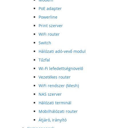
PoE adapter
Powerline
Print szerver
WiFi router
Switch
Hálózati adó-vevő modul
Tűzfal
Wi-Fi lefedettségnövelő
Vezetékes router
WiFi rendszer (Mesh)
NAS szerver
Hálózati terminál
Mobilhálózati router
Átjáró, irányító