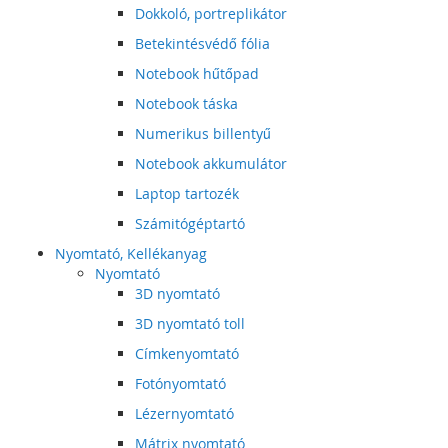
Dokkoló, portreplikátor
Betekintésvédő fólia
Notebook hűtőpad
Notebook táska
Numerikus billentyű
Notebook akkumulátor
Laptop tartozék
Számitógéptartó
Nyomtató, Kellékanyag
Nyomtató
3D nyomtató
3D nyomtató toll
Címkenyomtató
Fotónyomtató
Lézernyomtató
Mátrix nyomtató