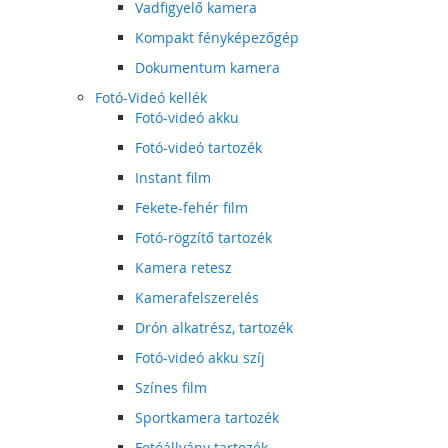
Vadfigyelő kamera
Kompakt fényképezőgép
Dokumentum kamera
Fotó-Videó kellék
Fotó-videó akku
Fotó-videó tartozék
Instant film
Fekete-fehér film
Fotó-rögzítő tartozék
Kamera retesz
Kamerafelszerelés
Drón alkatrész, tartozék
Fotó-videó akku szíj
Színes film
Sportkamera tartozék
Fotóállvány tartozék