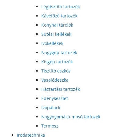
Légtisztító tartozék
Kávéfőző tartozék
Konyhai tárolók
Sütési kellékek
Ivókellékek
Nagygép tartozék
Kisgép tartozék
Tisztító eszköz
Vasalódeszka
Háztartási tartozék
Edénykészlet
Ivópalack
Nagynyomású mosó tartozék
Termosz
Irodatechnika