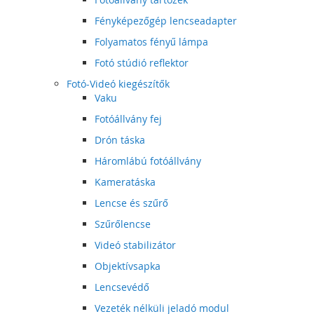
Fényképezőgép lencseadapter
Folyamatos fényű lámpa
Fotó stúdió reflektor
Fotó-Videó kiegészítők
Vaku
Fotóállvány fej
Drón táska
Háromlábú fotóállvány
Kameratáska
Lencse és szűrő
Szűrőlencse
Videó stabilizátor
Objektívsapka
Lencsevédő
Vezeték nélküli jeladó modul