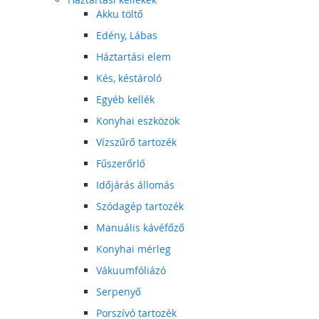
Akku töltő
Edény, Lábas
Háztartási elem
Kés, késtároló
Egyéb kellék
Konyhai eszközök
Vízszűrő tartozék
Fűszerőrlő
Időjárás állomás
Szódagép tartozék
Manuális kávéfőző
Konyhai mérleg
Vákuumfóliázó
Serpenyő
Porszívó tartozék