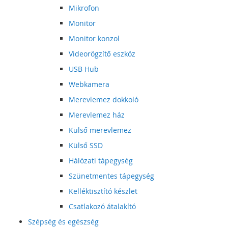
Mikrofon
Monitor
Monitor konzol
Videorögzítő eszköz
USB Hub
Webkamera
Merevlemez dokkoló
Merevlemez ház
Külső merevlemez
Külső SSD
Hálózati tápegység
Szünetmentes tápegység
Kelléktisztító készlet
Csatlakozó átalakító
Szépség és egészség