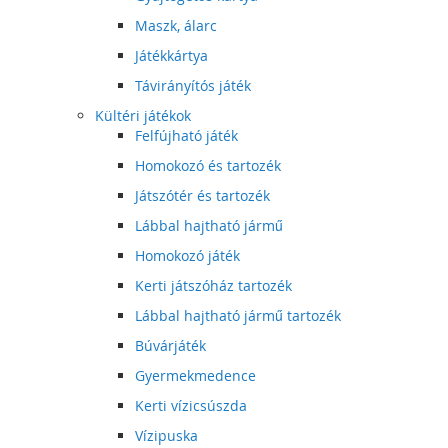
Maszk, álarc
Játékkártya
Távirányítós játék
Kültéri játékok
Felfújható játék
Homokozó és tartozék
Játszótér és tartozék
Lábbal hajtható jármű
Homokozó játék
Kerti játszóház tartozék
Lábbal hajtható jármű tartozék
Búvárjáték
Gyermekmedence
Kerti vízicsúszda
Vízipuska