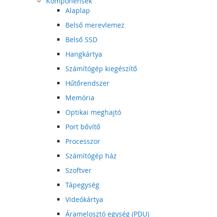
Komponensek
Alaplap
Belső merevlemez
Belső SSD
Hangkártya
Számítógép kiegészítő
Hűtőrendszer
Memória
Optikai meghajtó
Port bővítő
Processzor
Számítógép ház
Szoftver
Tápegység
Videókártya
Áramelosztó egység (PDU)