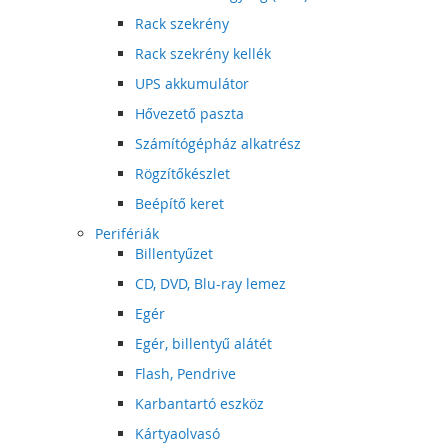
Rack szekrény
Rack szekrény kellék
UPS akkumulátor
Hővezető paszta
Számítógépház alkatrész
Rögzítőkészlet
Beépítő keret
Perifériák
Billentyűzet
CD, DVD, Blu-ray lemez
Egér
Egér, billentyű alátét
Flash, Pendrive
Karbantartó eszköz
Kártyaolvasó