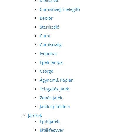
Mellszívó
Cumisüveg melegítő
Bébiőr
Sterilizáló
Cumi
Cumisüveg
Ivópohár
Éjjeli lámpa
Csörgő
Ágynemű, Paplan
Tologatós játék
Zenés játék
Játék építőelem
Játékok
Épitőjáték
Játékfegyver