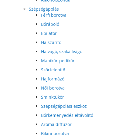
Szépségápolás
Férfi borotva
Bőrápoló
Epilátor
Hajszárító
Hajvágó, szakállvágó
Manikűr-pedikűr
Szőrtelenítő
Hajformázó
Női borotva
Sminktükör
Szépségápolási eszköz
Bőrkeményedés eltávolító
Aroma diffúzor
Bikini borotva