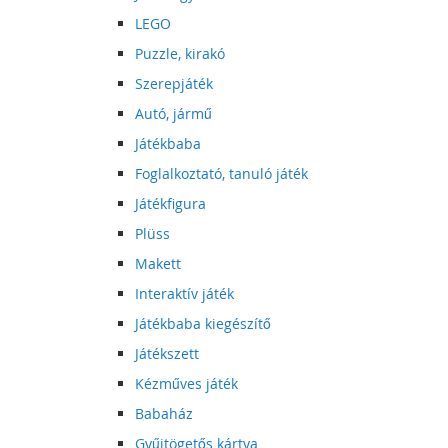
LEGO
Puzzle, kirakó
Szerepjáték
Autó, jármű
Játékbaba
Foglalkoztató, tanuló játék
Játékfigura
Plüss
Makett
Interaktív játék
Játékbaba kiegészítő
Játékszett
Kézműves játék
Babaház
Gyűjtögetős kártya