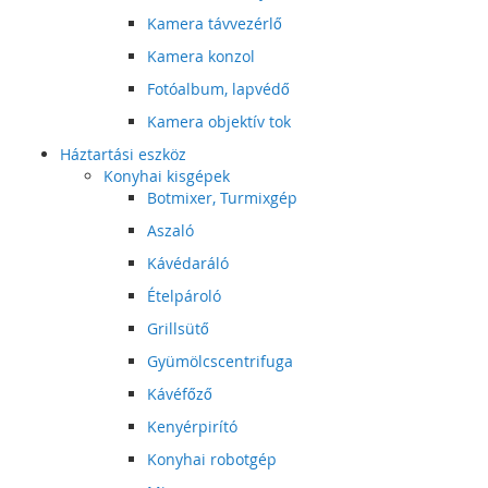
Kamera távvezérlő
Kamera konzol
Fotóalbum, lapvédő
Kamera objektív tok
Háztartási eszköz
Konyhai kisgépek
Botmixer, Turmixgép
Aszaló
Kávédaráló
Ételpároló
Grillsütő
Gyümölcscentrifuga
Kávéfőző
Kenyérpirító
Konyhai robotgép