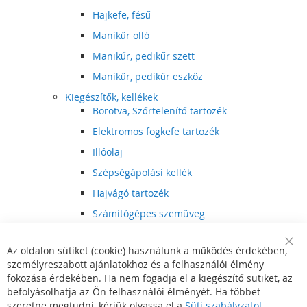
Hajkefe, fésű
Manikűr olló
Manikűr, pedikűr szett
Manikűr, pedikűr eszköz
Kiegészítők, kellékek
Borotva, Szőrtelenítő tartozék
Elektromos fogkefe tartozék
Illóolaj
Szépségápolási kellék
Hajvágó tartozék
Számítógépes szemüveg
Egészségápolási kellék
Az oldalon sütiket (cookie) használunk a működés érdekében,
Hajvágó kiegészítő
Clo
személyreszabott ajánlatokhoz és a felhasználói élmény
Coo
Szórakoztató elektronika
Bar
fokozása érdekében. Ha nem fogadja el a kiegészítő sütiket, az
Multimédia
befolyásolhatja az Ön felhasználói élményét. Ha többet
DVD, BluRay lejátszó
szeretne megtudni, kérjük olvassa el a
Süti szabályzatot