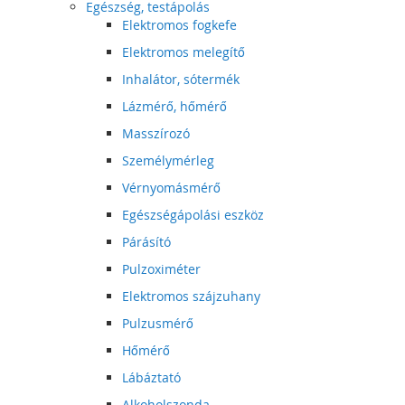
Egészség, testápolás
Elektromos fogkefe
Elektromos melegítő
Inhalátor, sótermék
Lázmérő, hőmérő
Masszírozó
Személymérleg
Vérnyomásmérő
Egészségápolási eszköz
Párásító
Pulzoximéter
Elektromos szájzuhany
Pulzusmérő
Hőmérő
Lábáztató
Alkoholszonda