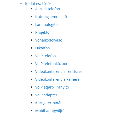
Irodai eszközök
Asztali telefon
Iratmegsemmisítő
Laminálógép
Projektor
Vonalkódolvasó
Diktafon
VoIP telefon
VoIP telefonközpont
Videokonferencia rendszer
Videokonferencia kamera
VoIP átjáró, irányító
VoIP adapter
Kártyaterminál
Mobil adatgyűjtő