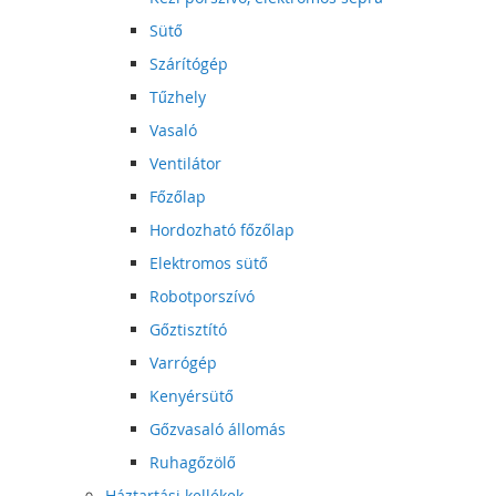
Sütő
Szárítógép
Tűzhely
Vasaló
Ventilátor
Főzőlap
Hordozható főzőlap
Elektromos sütő
Robotporszívó
Gőztisztító
Varrógép
Kenyérsütő
Gőzvasaló állomás
Ruhagőzölő
Háztartási kellékek