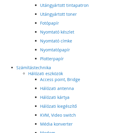
Utángyártott tintapatron
Utángyártott toner
Fotópapír
Nyomtató készlet
Nyomtató címke
Nyomtatópapír
Plotterpapír
Számítástechnika
Hálózati eszközök
Access point, Bridge
Hálózati antenna
Hálózati kártya
Hálózati kiegészítő
KVM, Video switch
Média konverter
Modem