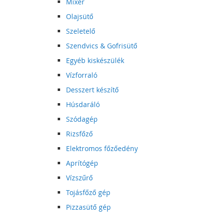
Mixer
Olajsütő
Szeletelő
Szendvics & Gofrisütő
Egyéb kiskészülék
Vízforraló
Desszert készítő
Húsdaráló
Szódagép
Rizsfőző
Elektromos főzőedény
Aprítógép
Vízszűrő
Tojásfőző gép
Pizzasütő gép