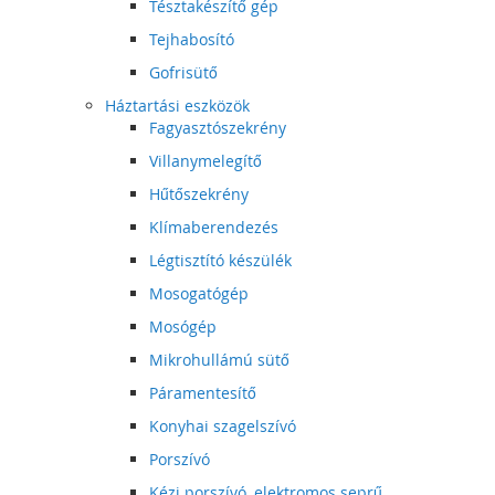
Tésztakészítő gép
Tejhabosító
Gofrisütő
Háztartási eszközök
Fagyasztószekrény
Villanymelegítő
Hűtőszekrény
Klímaberendezés
Légtisztító készülék
Mosogatógép
Mosógép
Mikrohullámú sütő
Páramentesítő
Konyhai szagelszívó
Porszívó
Kézi porszívó, elektromos seprű