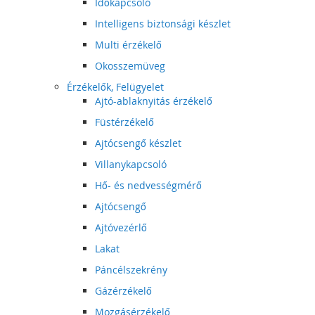
Időkapcsoló
Intelligens biztonsági készlet
Multi érzékelő
Okosszemüveg
Érzékelők, Felügyelet
Ajtó-ablaknyitás érzékelő
Füstérzékelő
Ajtócsengő készlet
Villanykapcsoló
Hő- és nedvességmérő
Ajtócsengő
Ajtóvezérlő
Lakat
Páncélszekrény
Gázérzékelő
Mozgásérzékelő