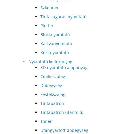
Szkenner
Tintasugaras nyomtató
Plotter
Blokknyomtató
Kártyanyomtató
Kézi nyomtató
Nyomtató kellékanyag
3D nyomtató alapanyag
Címkeszalag
Dobegység
Festékszalag
Tintapatron
Tintapatron utántöltő
Toner
Utángyártott dobegység