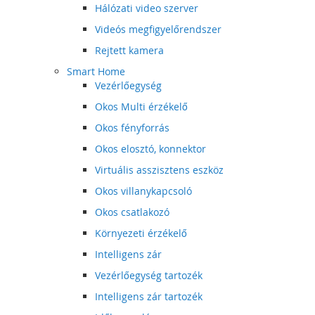
Hálózati video szerver
Videós megfigyelőrendszer
Rejtett kamera
Smart Home
Vezérlőegység
Okos Multi érzékelő
Okos fényforrás
Okos elosztó, konnektor
Virtuális asszisztens eszköz
Okos villanykapcsoló
Okos csatlakozó
Környezeti érzékelő
Intelligens zár
Vezérlőegység tartozék
Intelligens zár tartozék