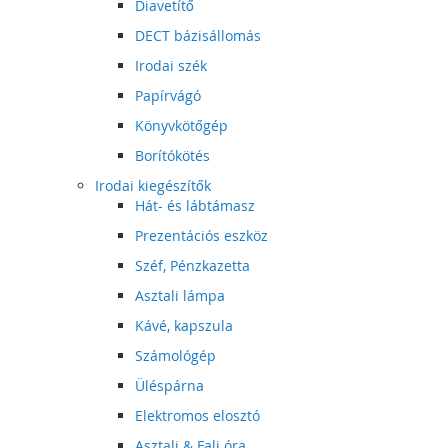
Diavetítő
DECT bázisállomás
Irodai szék
Papírvágó
Könyvkötőgép
Borítókötés
Irodai kiegészítők
Hát- és lábtámasz
Prezentációs eszköz
Széf, Pénzkazetta
Asztali lámpa
Kávé, kapszula
Számológép
Üléspárna
Elektromos elosztó
Asztali & Fali óra