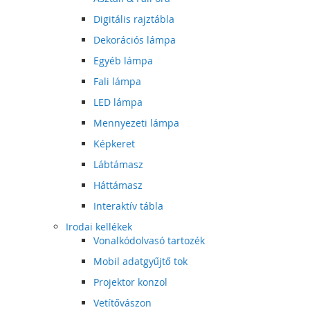
Digitális rajztábla
Dekorációs lámpa
Egyéb lámpa
Fali lámpa
LED lámpa
Mennyezeti lámpa
Képkeret
Lábtámasz
Háttámasz
Interaktív tábla
Irodai kellékek
Vonalkódolvasó tartozék
Mobil adatgyűjtő tok
Projektor konzol
Vetítővászon