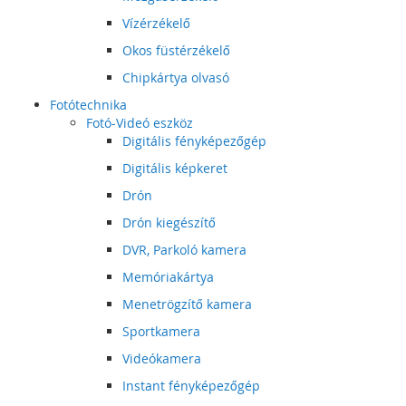
Vízérzékelő
Okos füstérzékelő
Chipkártya olvasó
Fotótechnika
Fotó-Videó eszköz
Digitális fényképezőgép
Digitális képkeret
Drón
Drón kiegészítő
DVR, Parkoló kamera
Memóriakártya
Menetrögzítő kamera
Sportkamera
Videókamera
Instant fényképezőgép