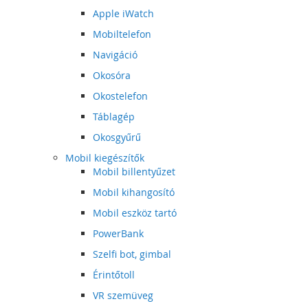
Apple iWatch
Mobiltelefon
Navigáció
Okosóra
Okostelefon
Táblagép
Okosgyűrű
Mobil kiegészítők
Mobil billentyűzet
Mobil kihangosító
Mobil eszköz tartó
PowerBank
Szelfi bot, gimbal
Érintőtoll
VR szemüveg