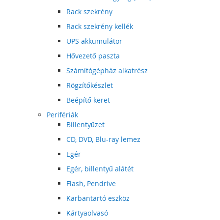
Rack szekrény
Rack szekrény kellék
UPS akkumulátor
Hővezető paszta
Számítógépház alkatrész
Rögzítőkészlet
Beépítő keret
Perifériák
Billentyűzet
CD, DVD, Blu-ray lemez
Egér
Egér, billentyű alátét
Flash, Pendrive
Karbantartó eszköz
Kártyaolvasó