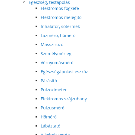
Egészség, testápolás
Elektromos fogkefe
Elektromos melegítő
Inhalátor, sótermék
Lázmérő, hőmérő
Masszírozó
Személymérleg
Vérnyomásmérő
Egészségápolási eszköz
Párásító
Pulzoximéter
Elektromos szájzuhany
Pulzusmérő
Hőmérő
Lábáztató
Alkoholszonda