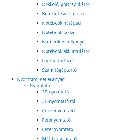
Dokkoló, portreplikátor
Betekintésvédő fólia
Notebook hűtőpad
Notebook táska
Numerikus billentyű
Notebook akkumulátor
Laptop tartozék
Számitógéptartó
Nyomtató, Kellékanyag
Nyomtató
3D nyomtató
3D nyomtató toll
Címkenyomtató
Fotónyomtató
Lézernyomtató
Mátrix nyomtató