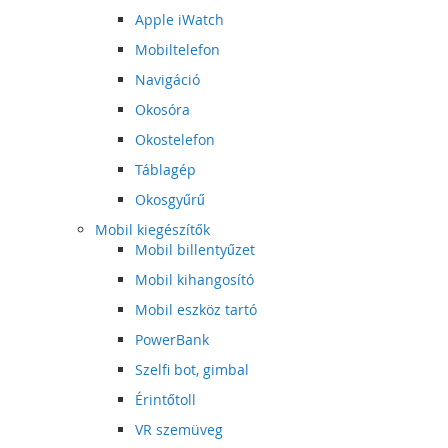
Apple iWatch
Mobiltelefon
Navigáció
Okosóra
Okostelefon
Táblagép
Okosgyűrű
Mobil kiegészítők
Mobil billentyűzet
Mobil kihangosító
Mobil eszköz tartó
PowerBank
Szelfi bot, gimbal
Érintőtoll
VR szemüveg