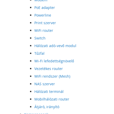
PoE adapter
Powerline
Print szerver
WiFi router
Switch
Hálózati adó-vevő modul
Tűzfal
Wi-Fi lefedettségnövelő
Vezetékes router
WiFi rendszer (Mesh)
NAS szerver
Hálózati terminál
Mobilhálózati router
Átjáró, irányító