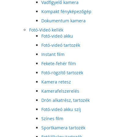
Vadfigyelő kamera
Kompakt fényképezőgép
Dokumentum kamera
Fotó-Videó kellék
Fotó-videó akku
Fotó-videó tartozék
Instant film
Fekete-fehér film
Fotó-rögzítő tartozék
Kamera retesz
Kamerafelszerelés
Drón alkatrész, tartozék
Fotó-videó akku szíj
Színes film
Sportkamera tartozék
Fotóállvány tartozék