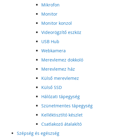
Mikrofon
Monitor
Monitor konzol
Videorögzítő eszköz
USB Hub
Webkamera
Merevlemez dokkoló
Merevlemez ház
Külső merevlemez
Külső SSD
Hálózati tápegység
Szünetmentes tápegység
Kelléktisztító készlet
Csatlakozó átalakító
Szépség és egészség