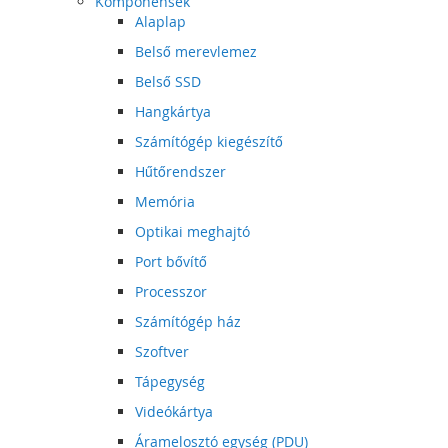
Komponensek
Alaplap
Belső merevlemez
Belső SSD
Hangkártya
Számítógép kiegészítő
Hűtőrendszer
Memória
Optikai meghajtó
Port bővítő
Processzor
Számítógép ház
Szoftver
Tápegység
Videókártya
Áramelosztó egység (PDU)