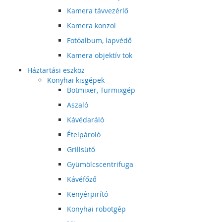
Kamera távvezérlő
Kamera konzol
Fotóalbum, lapvédő
Kamera objektív tok
Háztartási eszköz
Konyhai kisgépek
Botmixer, Turmixgép
Aszaló
Kávédaráló
Ételpároló
Grillsütő
Gyümölcscentrifuga
Kávéfőző
Kenyérpirító
Konyhai robotgép