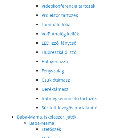
Videokonferencia tartozék
Projektor tartozék
Lamináló fólia
VoIP, Analóg kellék
LED izzó, fénycső
Fluoreszkáló izzó
Halogén izzó
Fényszalag
Csuklótámasz
Deréktámasz
Iratmegsemmisítő tartozék
Sűrített levegős portalanító
Baba-Mama, Iskolaszer, Játék
Baba-Mama
Etetőszék