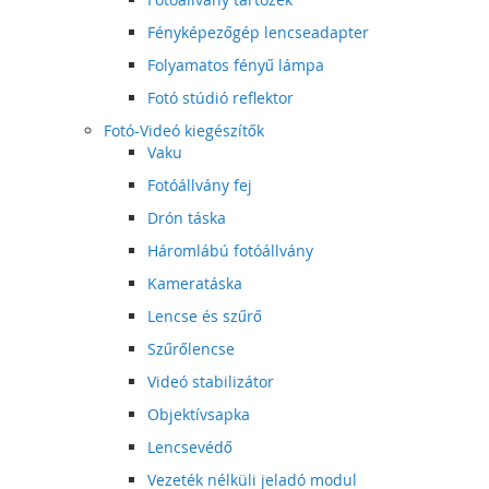
Fényképezőgép lencseadapter
Folyamatos fényű lámpa
Fotó stúdió reflektor
Fotó-Videó kiegészítők
Vaku
Fotóállvány fej
Drón táska
Háromlábú fotóállvány
Kameratáska
Lencse és szűrő
Szűrőlencse
Videó stabilizátor
Objektívsapka
Lencsevédő
Vezeték nélküli jeladó modul