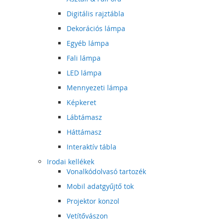
Digitális rajztábla
Dekorációs lámpa
Egyéb lámpa
Fali lámpa
LED lámpa
Mennyezeti lámpa
Képkeret
Lábtámasz
Háttámasz
Interaktív tábla
Irodai kellékek
Vonalkódolvasó tartozék
Mobil adatgyűjtő tok
Projektor konzol
Vetítővászon