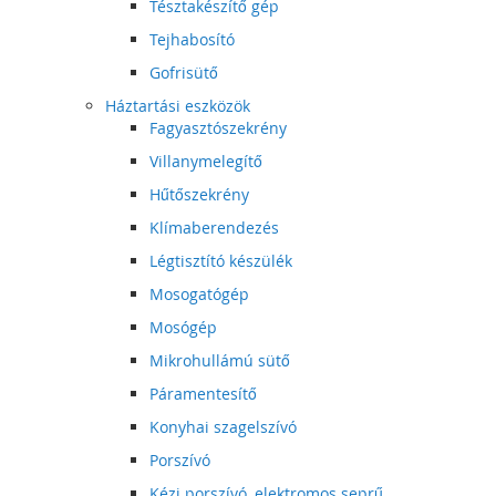
Tésztakészítő gép
Tejhabosító
Gofrisütő
Háztartási eszközök
Fagyasztószekrény
Villanymelegítő
Hűtőszekrény
Klímaberendezés
Légtisztító készülék
Mosogatógép
Mosógép
Mikrohullámú sütő
Páramentesítő
Konyhai szagelszívó
Porszívó
Kézi porszívó, elektromos seprű