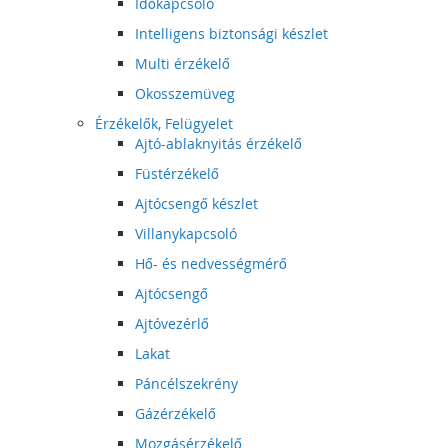
Időkapcsoló
Intelligens biztonsági készlet
Multi érzékelő
Okosszemüveg
Érzékelők, Felügyelet
Ajtó-ablaknyitás érzékelő
Füstérzékelő
Ajtócsengő készlet
Villanykapcsoló
Hő- és nedvességmérő
Ajtócsengő
Ajtóvezérlő
Lakat
Páncélszekrény
Gázérzékelő
Mozgásérzékelő