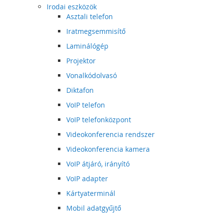
Irodai eszközök
Asztali telefon
Iratmegsemmisítő
Laminálógép
Projektor
Vonalkódolvasó
Diktafon
VoIP telefon
VoIP telefonközpont
Videokonferencia rendszer
Videokonferencia kamera
VoIP átjáró, irányító
VoIP adapter
Kártyaterminál
Mobil adatgyűjtő