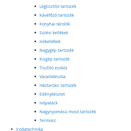
Légtisztító tartozék
Kávéfőző tartozék
Konyhai tárolók
Sütési kellékek
Ivókellékek
Nagygép tartozék
Kisgép tartozék
Tisztító eszköz
Vasalódeszka
Háztartási tartozék
Edénykészlet
Ivópalack
Nagynyomású mosó tartozék
Termosz
Irodatechnika