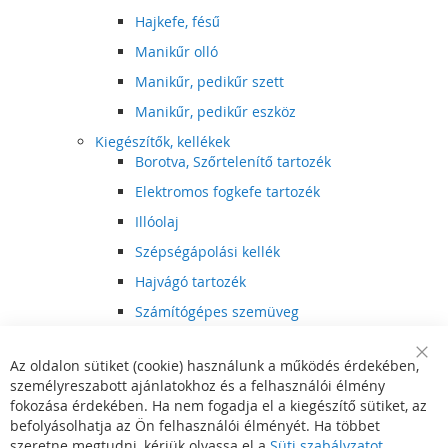
Hajkefe, fésű
Manikűr olló
Manikűr, pedikűr szett
Manikűr, pedikűr eszköz
Kiegészítők, kellékek
Borotva, Szőrtelenítő tartozék
Elektromos fogkefe tartozék
Illóolaj
Szépségápolási kellék
Hajvágó tartozék
Számítógépes szemüveg
Egészségápolási kellék
Az oldalon sütiket (cookie) használunk a működés érdekében,
Hajvágó kiegészítő
Clo
személyreszabott ajánlatokhoz és a felhasználói élmény
Coo
Szórakoztató elektronika
Bar
fokozása érdekében. Ha nem fogadja el a kiegészítő sütiket, az
Multimédia
befolyásolhatja az Ön felhasználói élményét. Ha többet
DVD, BluRay lejátszó
szeretne megtudni, kérjük olvassa el a
Süti szabályzatot