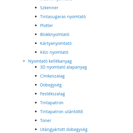
Szkenner
Tintasugaras nyomtató
Plotter
Blokknyomtató
Kártyanyomtató
Kézi nyomtató
Nyomtató kellékanyag
3D nyomtató alapanyag
Címkeszalag
Dobegység
Festékszalag
Tintapatron
Tintapatron utántöltő
Toner
Utángyártott dobegység