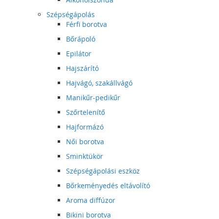
Szépségápolás
Férfi borotva
Bőrápoló
Epilátor
Hajszárító
Hajvágó, szakállvágó
Manikűr-pedikűr
Szőrtelenítő
Hajformázó
Női borotva
Sminktükör
Szépségápolási eszköz
Bőrkeményedés eltávolító
Aroma diffúzor
Bikini borotva