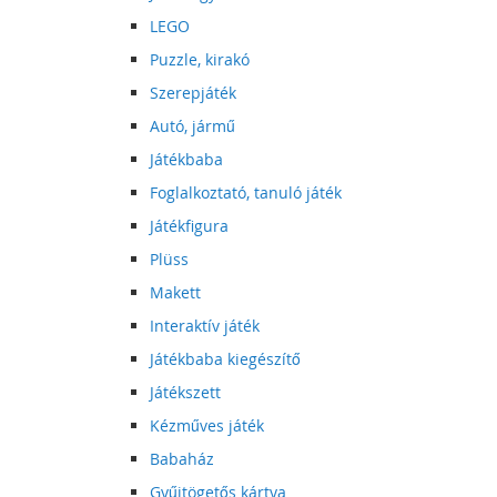
LEGO
Puzzle, kirakó
Szerepjáték
Autó, jármű
Játékbaba
Foglalkoztató, tanuló játék
Játékfigura
Plüss
Makett
Interaktív játék
Játékbaba kiegészítő
Játékszett
Kézműves játék
Babaház
Gyűjtögetős kártya