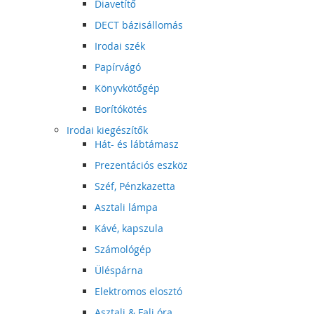
Diavetítő
DECT bázisállomás
Irodai szék
Papírvágó
Könyvkötőgép
Borítókötés
Irodai kiegészítők
Hát- és lábtámasz
Prezentációs eszköz
Széf, Pénzkazetta
Asztali lámpa
Kávé, kapszula
Számológép
Üléspárna
Elektromos elosztó
Asztali & Fali óra