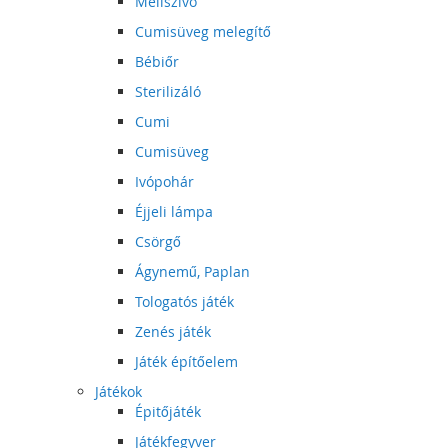
Mellszívó
Cumisüveg melegítő
Bébiőr
Sterilizáló
Cumi
Cumisüveg
Ivópohár
Éjjeli lámpa
Csörgő
Ágynemű, Paplan
Tologatós játék
Zenés játék
Játék építőelem
Játékok
Épitőjáték
Játékfegyver