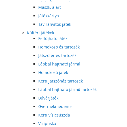
Maszk, álarc
Játékkártya
Távirányítós játék
Kültéri játékok
Felfújható játék
Homokozó és tartozék
Játszótér és tartozék
Lábbal hajtható jármű
Homokozó játék
Kerti játszóház tartozék
Lábbal hajtható jármű tartozék
Búvárjáték
Gyermekmedence
Kerti vízicsúszda
Vízipuska