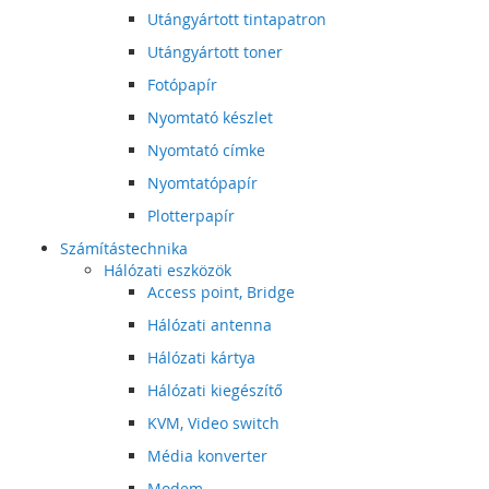
Utángyártott tintapatron
Utángyártott toner
Fotópapír
Nyomtató készlet
Nyomtató címke
Nyomtatópapír
Plotterpapír
Számítástechnika
Hálózati eszközök
Access point, Bridge
Hálózati antenna
Hálózati kártya
Hálózati kiegészítő
KVM, Video switch
Média konverter
Modem