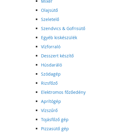
Mixer
Olajsütő
Szeletelő
Szendvics & Gofrisütő
Egyéb kiskészülék
Vízforraló
Desszert készítő
Húsdaráló
Szódagép
Rizsfőző
Elektromos főzőedény
Aprítógép
Vízszűrő
Tojásfőző gép
Pizzasütő gép