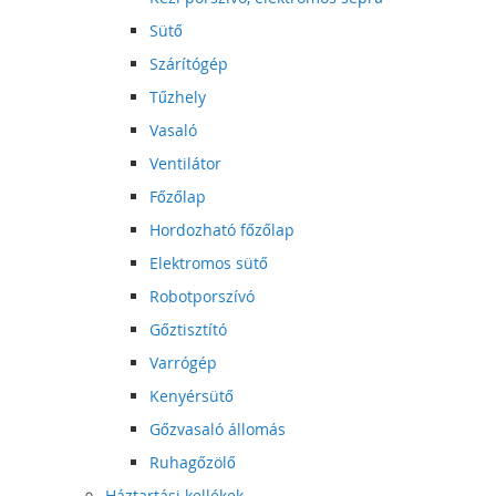
Sütő
Szárítógép
Tűzhely
Vasaló
Ventilátor
Főzőlap
Hordozható főzőlap
Elektromos sütő
Robotporszívó
Gőztisztító
Varrógép
Kenyérsütő
Gőzvasaló állomás
Ruhagőzölő
Háztartási kellékek