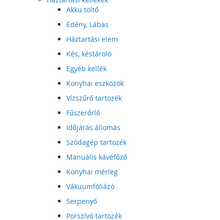
Akku töltő
Edény, Lábas
Háztartási elem
Kés, késtároló
Egyéb kellék
Konyhai eszközök
Vízszűrő tartozék
Fűszerőrlő
Időjárás állomás
Szódagép tartozék
Manuális kávéfőző
Konyhai mérleg
Vákuumfóliázó
Serpenyő
Porszívó tartozék