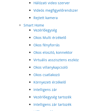
Hálózati video szerver
Videós megfigyelőrendszer
Rejtett kamera
Smart Home
Vezérlőegység
Okos Multi érzékelő
Okos fényforrás
Okos elosztó, konnektor
Virtuális asszisztens eszköz
Okos villanykapcsoló
Okos csatlakozó
Környezeti érzékelő
Intelligens zár
Vezérlőegység tartozék
Intelligens zár tartozék