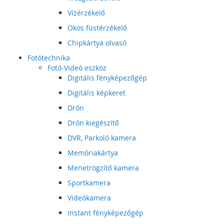
Vízérzékelő
Okos füstérzékelő
Chipkártya olvasó
Fotótechnika
Fotó-Videó eszköz
Digitális fényképezőgép
Digitális képkeret
Drón
Drón kiegészítő
DVR, Parkoló kamera
Memóriakártya
Menetrögzítő kamera
Sportkamera
Videókamera
Instant fényképezőgép