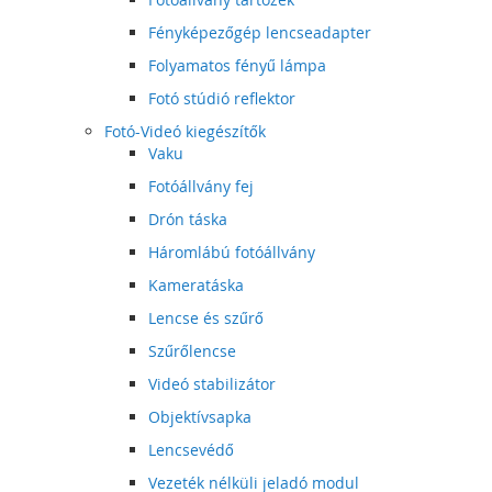
Fényképezőgép lencseadapter
Folyamatos fényű lámpa
Fotó stúdió reflektor
Fotó-Videó kiegészítők
Vaku
Fotóállvány fej
Drón táska
Háromlábú fotóállvány
Kameratáska
Lencse és szűrő
Szűrőlencse
Videó stabilizátor
Objektívsapka
Lencsevédő
Vezeték nélküli jeladó modul