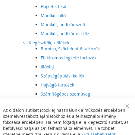
Hajkefe, fésű
Manikűr olló
Manikűr, pedikűr szett
Manikűr, pedikűr eszköz
Kiegészítők, kellékek
Borotva, Szőrtelenítő tartozék
Elektromos fogkefe tartozék
Illóolaj
Szépségápolási kellék
Hajvágó tartozék
Számítógépes szemüveg
Egészségápolási kellék
Az oldalon sütiket (cookie) használunk a működés érdekében,
Hajvágó kiegészítő
Clo
személyreszabott ajánlatokhoz és a felhasználói élmény
Coo
Szórakoztató elektronika
Bar
fokozása érdekében. Ha nem fogadja el a kiegészítő sütiket, az
Multimédia
befolyásolhatja az Ön felhasználói élményét. Ha többet
DVD, BluRay lejátszó
szeretne megtudni, kérjük olvassa el a
Süti szabályzatot