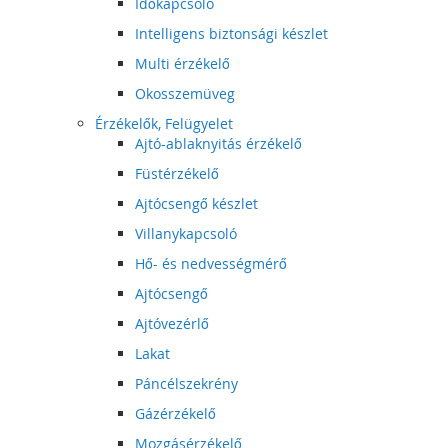
Időkapcsoló
Intelligens biztonsági készlet
Multi érzékelő
Okosszemüveg
Érzékelők, Felügyelet
Ajtó-ablaknyitás érzékelő
Füstérzékelő
Ajtócsengő készlet
Villanykapcsoló
Hő- és nedvességmérő
Ajtócsengő
Ajtóvezérlő
Lakat
Páncélszekrény
Gázérzékelő
Mozgásérzékelő