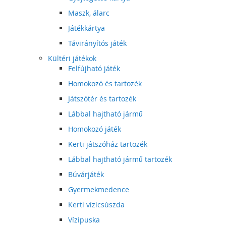
Maszk, álarc
Játékkártya
Távirányítós játék
Kültéri játékok
Felfújható játék
Homokozó és tartozék
Játszótér és tartozék
Lábbal hajtható jármű
Homokozó játék
Kerti játszóház tartozék
Lábbal hajtható jármű tartozék
Búvárjáték
Gyermekmedence
Kerti vízicsúszda
Vízipuska