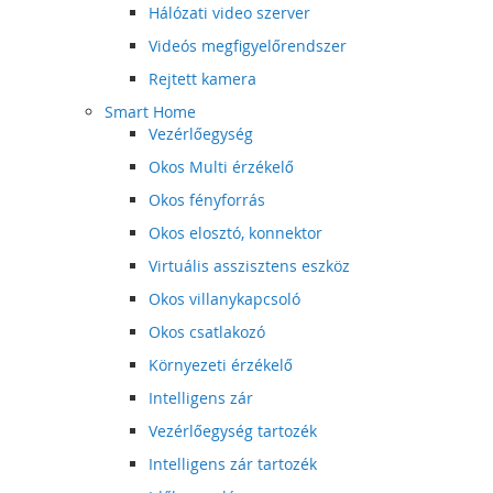
Hálózati video szerver
Videós megfigyelőrendszer
Rejtett kamera
Smart Home
Vezérlőegység
Okos Multi érzékelő
Okos fényforrás
Okos elosztó, konnektor
Virtuális asszisztens eszköz
Okos villanykapcsoló
Okos csatlakozó
Környezeti érzékelő
Intelligens zár
Vezérlőegység tartozék
Intelligens zár tartozék