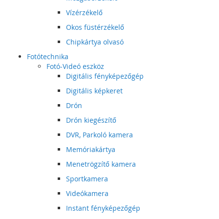
Vízérzékelő
Okos füstérzékelő
Chipkártya olvasó
Fotótechnika
Fotó-Videó eszköz
Digitális fényképezőgép
Digitális képkeret
Drón
Drón kiegészítő
DVR, Parkoló kamera
Memóriakártya
Menetrögzítő kamera
Sportkamera
Videókamera
Instant fényképezőgép