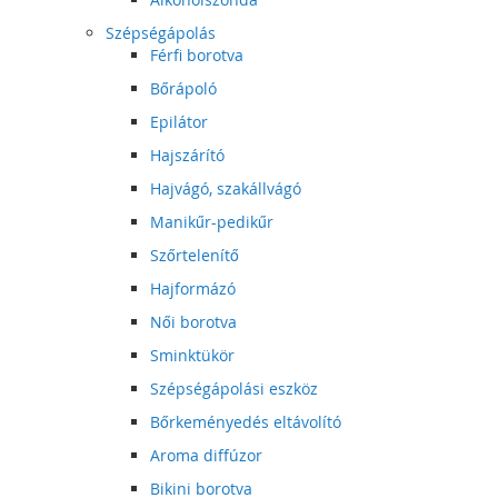
Szépségápolás
Férfi borotva
Bőrápoló
Epilátor
Hajszárító
Hajvágó, szakállvágó
Manikűr-pedikűr
Szőrtelenítő
Hajformázó
Női borotva
Sminktükör
Szépségápolási eszköz
Bőrkeményedés eltávolító
Aroma diffúzor
Bikini borotva