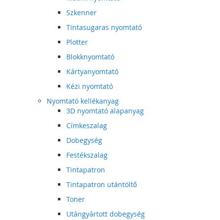
Szkenner
Tintasugaras nyomtató
Plotter
Blokknyomtató
Kártyanyomtató
Kézi nyomtató
Nyomtató kellékanyag
3D nyomtató alapanyag
Címkeszalag
Dobegység
Festékszalag
Tintapatron
Tintapatron utántöltő
Toner
Utángyártott dobegység