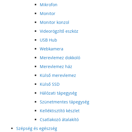
Mikrofon
Monitor
Monitor konzol
Videorögzítő eszköz
USB Hub
Webkamera
Merevlemez dokkoló
Merevlemez ház
Külső merevlemez
Külső SSD
Hálózati tápegység
Szünetmentes tápegység
Kelléktisztító készlet
Csatlakozó átalakító
Szépség és egészség