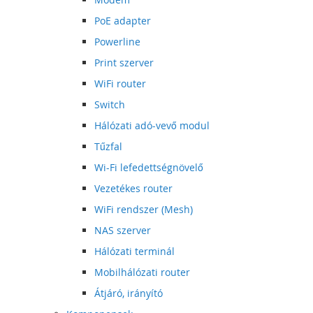
PoE adapter
Powerline
Print szerver
WiFi router
Switch
Hálózati adó-vevő modul
Tűzfal
Wi-Fi lefedettségnövelő
Vezetékes router
WiFi rendszer (Mesh)
NAS szerver
Hálózati terminál
Mobilhálózati router
Átjáró, irányító