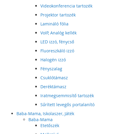
Videokonferencia tartozék
Projektor tartozék
Lamináló fólia
VoIP, Analóg kellék
LED izzó, fénycső
Fluoreszkáló izzó
Halogén izzó
Fényszalag
Csuklótámasz
Deréktámasz
Iratmegsemmisítő tartozék
Sűrített levegős portalanító
Baba-Mama, Iskolaszer, Játék
Baba-Mama
Etetőszék