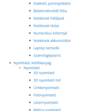
Dokkoló, portreplikátor
Betekintésvédő fólia
Notebook hűtőpad
Notebook táska
Numerikus billentyű
Notebook akkumulátor
Laptop tartozék
Számitógéptartó
Nyomtató, Kellékanyag
Nyomtató
3D nyomtató
3D nyomtató toll
Címkenyomtató
Fotónyomtató
Lézernyomtató
Mátrix nyomtató