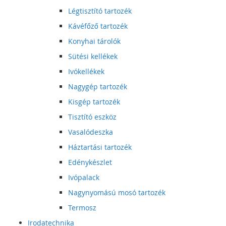
Légtisztító tartozék
Kávéfőző tartozék
Konyhai tárolók
Sütési kellékek
Ivókellékek
Nagygép tartozék
Kisgép tartozék
Tisztító eszköz
Vasalódeszka
Háztartási tartozék
Edénykészlet
Ivópalack
Nagynyomású mosó tartozék
Termosz
Irodatechnika