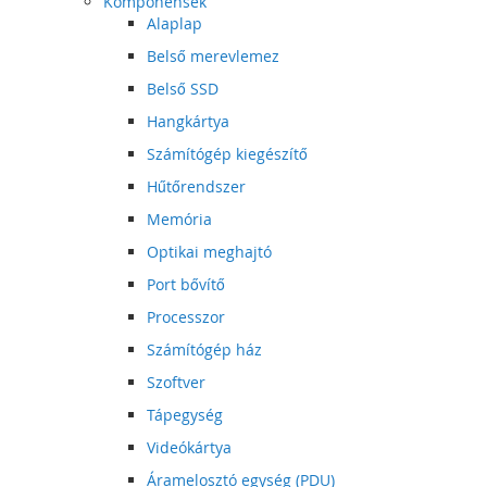
Komponensek
Alaplap
Belső merevlemez
Belső SSD
Hangkártya
Számítógép kiegészítő
Hűtőrendszer
Memória
Optikai meghajtó
Port bővítő
Processzor
Számítógép ház
Szoftver
Tápegység
Videókártya
Áramelosztó egység (PDU)