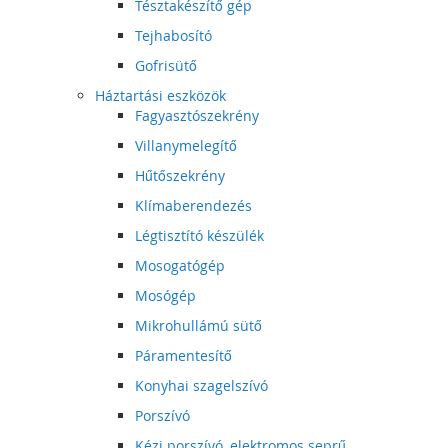
Tésztakészítő gép
Tejhabosító
Gofrisütő
Háztartási eszközök
Fagyasztószekrény
Villanymelegítő
Hűtőszekrény
Klímaberendezés
Légtisztító készülék
Mosogatógép
Mosógép
Mikrohullámú sütő
Páramentesítő
Konyhai szagelszívó
Porszívó
Kézi porszívó, elektromos seprű