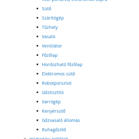
Sütő
Szárítógép
Tűzhely
Vasaló
Ventilátor
Főzőlap
Hordozható főzőlap
Elektromos sütő
Robotporszívó
Gőztisztító
Varrógép
Kenyérsütő
Gőzvasaló állomás
Ruhagőzölő
Háztartási kellékek