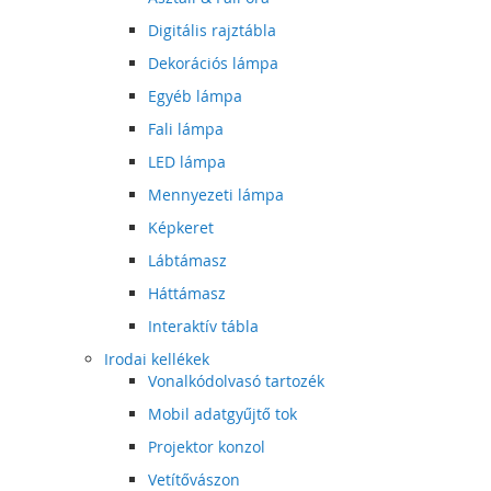
Digitális rajztábla
Dekorációs lámpa
Egyéb lámpa
Fali lámpa
LED lámpa
Mennyezeti lámpa
Képkeret
Lábtámasz
Háttámasz
Interaktív tábla
Irodai kellékek
Vonalkódolvasó tartozék
Mobil adatgyűjtő tok
Projektor konzol
Vetítővászon