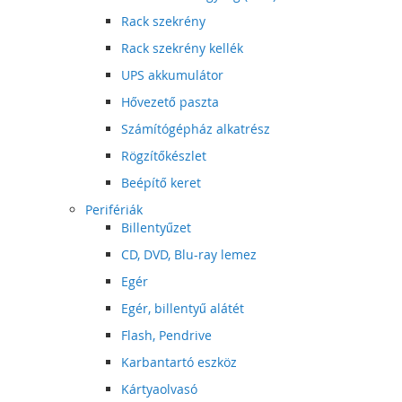
Rack szekrény
Rack szekrény kellék
UPS akkumulátor
Hővezető paszta
Számítógépház alkatrész
Rögzítőkészlet
Beépítő keret
Perifériák
Billentyűzet
CD, DVD, Blu-ray lemez
Egér
Egér, billentyű alátét
Flash, Pendrive
Karbantartó eszköz
Kártyaolvasó