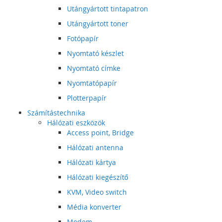
Utángyártott tintapatron
Utángyártott toner
Fotópapír
Nyomtató készlet
Nyomtató címke
Nyomtatópapír
Plotterpapír
Számítástechnika
Hálózati eszközök
Access point, Bridge
Hálózati antenna
Hálózati kártya
Hálózati kiegészítő
KVM, Video switch
Média konverter
Modem