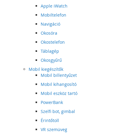
Apple iWatch
Mobiltelefon
Navigáció
Okosóra
Okostelefon
Táblagép
Okosgyűrű
Mobil kiegészítők
Mobil billentyűzet
Mobil kihangosító
Mobil eszköz tartó
PowerBank
Szelfi bot, gimbal
Érintőtoll
VR szemüveg