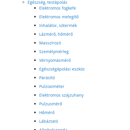
Egészség, testápolás
Elektromos fogkefe
Elektromos melegítő
Inhalátor, sótermék
Lázmérő, hőmérő
Masszírozó
Személymérleg
Vérnyomásmérő
Egészségápolási eszköz
Párásító
Pulzoximéter
Elektromos szájzuhany
Pulzusmérő
Hőmérő
Lábáztató
Alkoholszonda