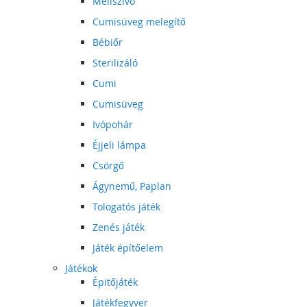
Mellszívó
Cumisüveg melegítő
Bébiőr
Sterilizáló
Cumi
Cumisüveg
Ivópohár
Éjjeli lámpa
Csörgő
Ágynemű, Paplan
Tologatós játék
Zenés játék
Játék építőelem
Játékok
Épitőjáték
Játékfegyver