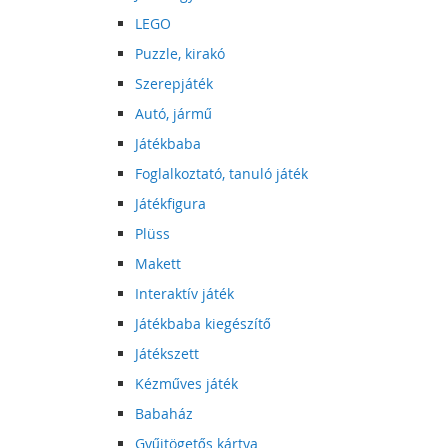
LEGO
Puzzle, kirakó
Szerepjáték
Autó, jármű
Játékbaba
Foglalkoztató, tanuló játék
Játékfigura
Plüss
Makett
Interaktív játék
Játékbaba kiegészítő
Játékszett
Kézműves játék
Babaház
Gyűjtögetős kártya