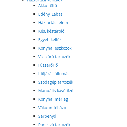
Akku töltő
Edény, Lábas
Háztartási elem
Kés, késtároló
Egyéb kellék
Konyhai eszközök
Vízszűrő tartozék
Fűszerőrlő
Időjárás állomás
Szódagép tartozék
Manuális kávéfőző
Konyhai mérleg
Vákuumfóliázó
Serpenyő
Porszívó tartozék