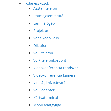
Irodai eszközök
Asztali telefon
Iratmegsemmisítő
Laminálógép
Projektor
Vonalkódolvasó
Diktafon
VoIP telefon
VoIP telefonközpont
Videokonferencia rendszer
Videokonferencia kamera
VoIP átjáró, irányító
VoIP adapter
Kártyaterminál
Mobil adatgyűjtő