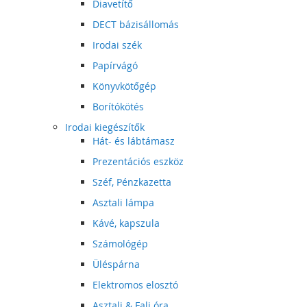
Diavetítő
DECT bázisállomás
Irodai szék
Papírvágó
Könyvkötőgép
Borítókötés
Irodai kiegészítők
Hát- és lábtámasz
Prezentációs eszköz
Széf, Pénzkazetta
Asztali lámpa
Kávé, kapszula
Számológép
Üléspárna
Elektromos elosztó
Asztali & Fali óra