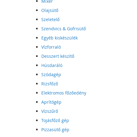
Mixer
Olajsütő
Szeletelő
Szendvics & Gofrisütő
Egyéb kiskészülék
Vízforraló
Desszert készítő
Húsdaráló
Szódagép
Rizsfőző
Elektromos főzőedény
Aprítógép
Vízszűrő
Tojásfőző gép
Pizzasütő gép