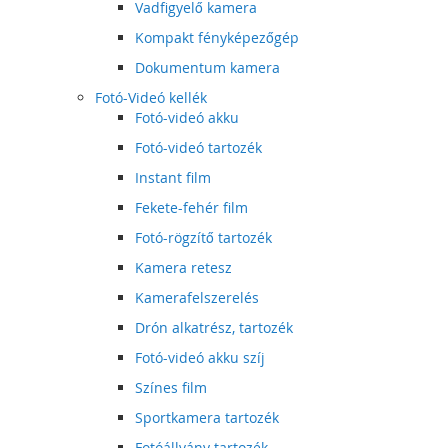
Vadfigyelő kamera
Kompakt fényképezőgép
Dokumentum kamera
Fotó-Videó kellék
Fotó-videó akku
Fotó-videó tartozék
Instant film
Fekete-fehér film
Fotó-rögzítő tartozék
Kamera retesz
Kamerafelszerelés
Drón alkatrész, tartozék
Fotó-videó akku szíj
Színes film
Sportkamera tartozék
Fotóállvány tartozék