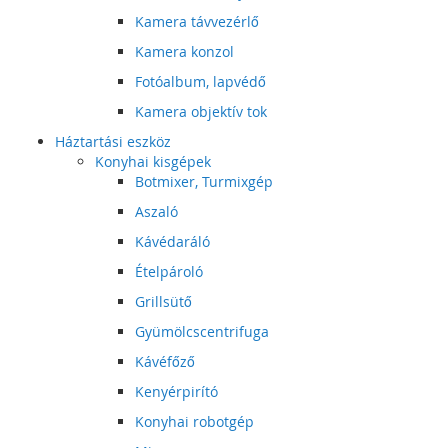
Kamera távvezérlő
Kamera konzol
Fotóalbum, lapvédő
Kamera objektív tok
Háztartási eszköz
Konyhai kisgépek
Botmixer, Turmixgép
Aszaló
Kávédaráló
Ételpároló
Grillsütő
Gyümölcscentrifuga
Kávéfőző
Kenyérpirító
Konyhai robotgép