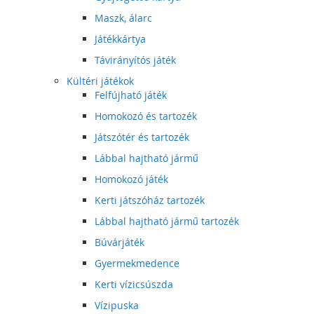
Maszk, álarc
Játékkártya
Távirányítós játék
Kültéri játékok
Felfújható játék
Homokozó és tartozék
Játszótér és tartozék
Lábbal hajtható jármű
Homokozó játék
Kerti játszóház tartozék
Lábbal hajtható jármű tartozék
Búvárjáték
Gyermekmedence
Kerti vízicsúszda
Vízipuska