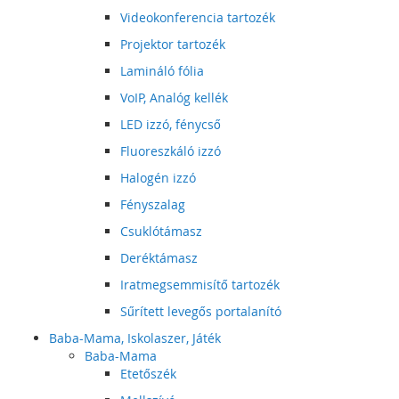
Videokonferencia tartozék
Projektor tartozék
Lamináló fólia
VoIP, Analóg kellék
LED izzó, fénycső
Fluoreszkáló izzó
Halogén izzó
Fényszalag
Csuklótámasz
Deréktámasz
Iratmegsemmisítő tartozék
Sűrített levegős portalanító
Baba-Mama, Iskolaszer, Játék
Baba-Mama
Etetőszék