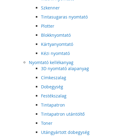
Szkenner
Tintasugaras nyomtató
Plotter
Blokknyomtató
Kártyanyomtató
Kézi nyomtató
Nyomtató kellékanyag
3D nyomtató alapanyag
Címkeszalag
Dobegység
Festékszalag
Tintapatron
Tintapatron utántöltő
Toner
Utángyártott dobegység