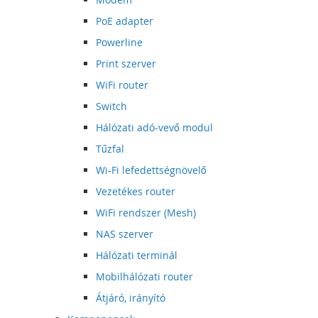
PoE adapter
Powerline
Print szerver
WiFi router
Switch
Hálózati adó-vevő modul
Tűzfal
Wi-Fi lefedettségnövelő
Vezetékes router
WiFi rendszer (Mesh)
NAS szerver
Hálózati terminál
Mobilhálózati router
Átjáró, irányító