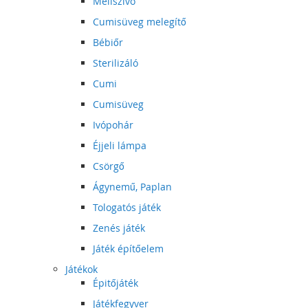
Mellszívó
Cumisüveg melegítő
Bébiőr
Sterilizáló
Cumi
Cumisüveg
Ivópohár
Éjjeli lámpa
Csörgő
Ágynemű, Paplan
Tologatós játék
Zenés játék
Játék építőelem
Játékok
Épitőjáték
Játékfegyver