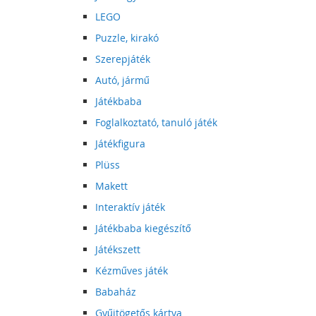
LEGO
Puzzle, kirakó
Szerepjáték
Autó, jármű
Játékbaba
Foglalkoztató, tanuló játék
Játékfigura
Plüss
Makett
Interaktív játék
Játékbaba kiegészítő
Játékszett
Kézműves játék
Babaház
Gyűjtögetős kártya