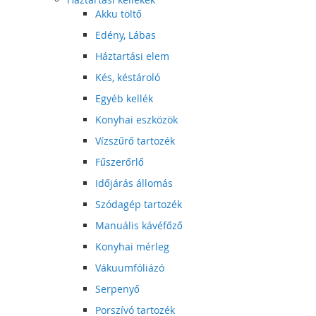
Akku töltő
Edény, Lábas
Háztartási elem
Kés, késtároló
Egyéb kellék
Konyhai eszközök
Vízszűrő tartozék
Fűszerőrlő
Időjárás állomás
Szódagép tartozék
Manuális kávéfőző
Konyhai mérleg
Vákuumfóliázó
Serpenyő
Porszívó tartozék