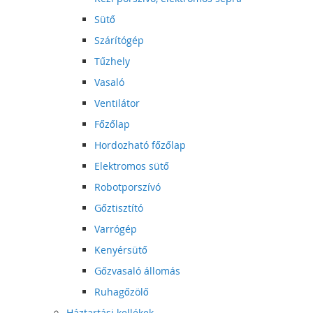
Sütő
Szárítógép
Tűzhely
Vasaló
Ventilátor
Főzőlap
Hordozható főzőlap
Elektromos sütő
Robotporszívó
Gőztisztító
Varrógép
Kenyérsütő
Gőzvasaló állomás
Ruhagőzölő
Háztartási kellékek