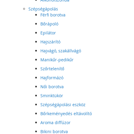
Szépségápolás
Férfi borotva
Bőrápoló
Epilátor
Hajszárító
Hajvágó, szakállvágó
Manikűr-pedikűr
Szőrtelenítő
Hajformázó
Női borotva
Sminktükör
Szépségápolási eszköz
Bőrkeményedés eltávolító
Aroma diffúzor
Bikini borotva