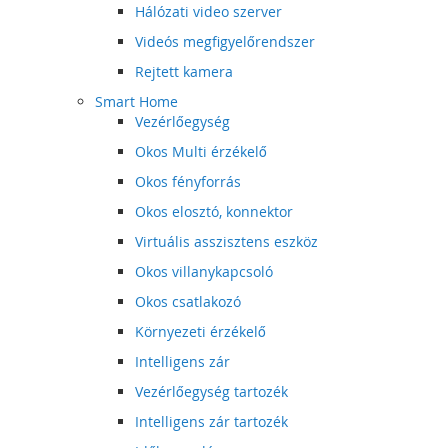
Hálózati video szerver
Videós megfigyelőrendszer
Rejtett kamera
Smart Home
Vezérlőegység
Okos Multi érzékelő
Okos fényforrás
Okos elosztó, konnektor
Virtuális asszisztens eszköz
Okos villanykapcsoló
Okos csatlakozó
Környezeti érzékelő
Intelligens zár
Vezérlőegység tartozék
Intelligens zár tartozék