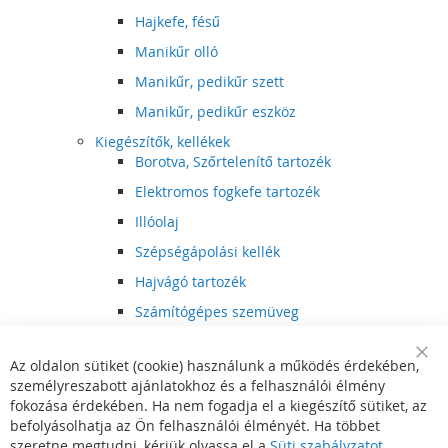
Hajkefe, fésű
Manikűr olló
Manikűr, pedikűr szett
Manikűr, pedikűr eszköz
Kiegészítők, kellékek
Borotva, Szőrtelenítő tartozék
Elektromos fogkefe tartozék
Illóolaj
Szépségápolási kellék
Hajvágó tartozék
Számítógépes szemüveg
Egészségápolási kellék
Az oldalon sütiket (cookie) használunk a működés érdekében,
Hajvágó kiegészítő
Clo
személyreszabott ajánlatokhoz és a felhasználói élmény
Coo
Szórakoztató elektronika
Bar
fokozása érdekében. Ha nem fogadja el a kiegészítő sütiket, az
Multimédia
befolyásolhatja az Ön felhasználói élményét. Ha többet
DVD, BluRay lejátszó
szeretne megtudni, kérjük olvassa el a
Süti szabályzatot