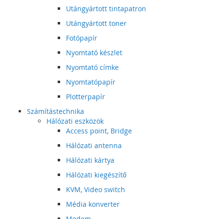
Utángyártott tintapatron
Utángyártott toner
Fotópapír
Nyomtató készlet
Nyomtató címke
Nyomtatópapír
Plotterpapír
Számítástechnika
Hálózati eszközök
Access point, Bridge
Hálózati antenna
Hálózati kártya
Hálózati kiegészítő
KVM, Video switch
Média konverter
Modem