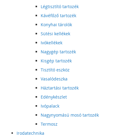
Légtisztító tartozék
Kávéfőző tartozék
Konyhai tárolók
Sütési kellékek
Ivókellékek
Nagygép tartozék
Kisgép tartozék
Tisztító eszköz
Vasalódeszka
Háztartási tartozék
Edénykészlet
Ivópalack
Nagynyomású mosó tartozék
Termosz
Irodatechnika