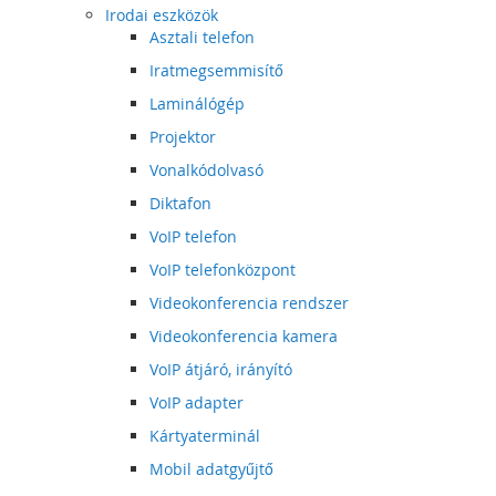
Irodai eszközök
Asztali telefon
Iratmegsemmisítő
Laminálógép
Projektor
Vonalkódolvasó
Diktafon
VoIP telefon
VoIP telefonközpont
Videokonferencia rendszer
Videokonferencia kamera
VoIP átjáró, irányító
VoIP adapter
Kártyaterminál
Mobil adatgyűjtő