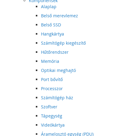
Komponensek
Alaplap
Belső merevlemez
Belső SSD
Hangkártya
Számítógép kiegészítő
Hűtőrendszer
Memória
Optikai meghajtó
Port bővítő
Processzor
Számítógép ház
Szoftver
Tápegység
Videókártya
Áramelosztó egység (PDU)