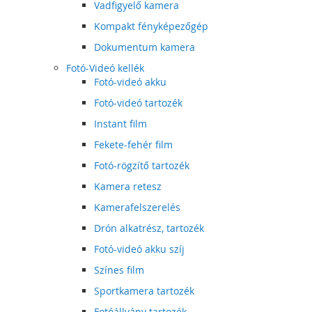
Vadfigyelő kamera
Kompakt fényképezőgép
Dokumentum kamera
Fotó-Videó kellék
Fotó-videó akku
Fotó-videó tartozék
Instant film
Fekete-fehér film
Fotó-rögzítő tartozék
Kamera retesz
Kamerafelszerelés
Drón alkatrész, tartozék
Fotó-videó akku szíj
Színes film
Sportkamera tartozék
Fotóállvány tartozék