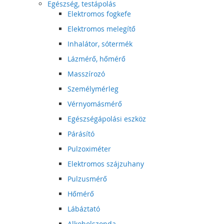
Egészség, testápolás
Elektromos fogkefe
Elektromos melegítő
Inhalátor, sótermék
Lázmérő, hőmérő
Masszírozó
Személymérleg
Vérnyomásmérő
Egészségápolási eszköz
Párásító
Pulzoximéter
Elektromos szájzuhany
Pulzusmérő
Hőmérő
Lábáztató
Alkoholszonda