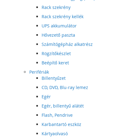
Rack szekrény
Rack szekrény kellék
UPS akkumulátor
Hővezető paszta
Számítógépház alkatrész
Rögzítőkészlet
Beépítő keret
Perifériák
Billentyűzet
CD, DVD, Blu-ray lemez
Egér
Egér, billentyű alátét
Flash, Pendrive
Karbantartó eszköz
Kártyaolvasó