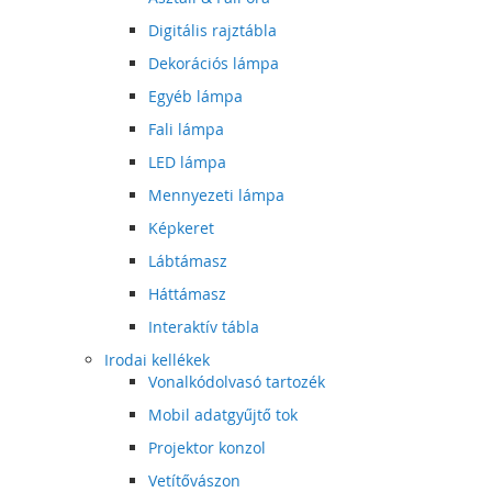
Digitális rajztábla
Dekorációs lámpa
Egyéb lámpa
Fali lámpa
LED lámpa
Mennyezeti lámpa
Képkeret
Lábtámasz
Háttámasz
Interaktív tábla
Irodai kellékek
Vonalkódolvasó tartozék
Mobil adatgyűjtő tok
Projektor konzol
Vetítővászon