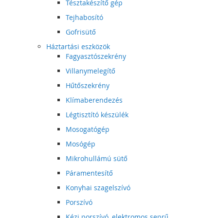
Tésztakészítő gép
Tejhabosító
Gofrisütő
Háztartási eszközök
Fagyasztószekrény
Villanymelegítő
Hűtőszekrény
Klímaberendezés
Légtisztító készülék
Mosogatógép
Mosógép
Mikrohullámú sütő
Páramentesítő
Konyhai szagelszívó
Porszívó
Kézi porszívó, elektromos seprű