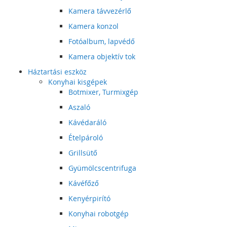
Kamera távvezérlő
Kamera konzol
Fotóalbum, lapvédő
Kamera objektív tok
Háztartási eszköz
Konyhai kisgépek
Botmixer, Turmixgép
Aszaló
Kávédaráló
Ételpároló
Grillsütő
Gyümölcscentrifuga
Kávéfőző
Kenyérpirító
Konyhai robotgép