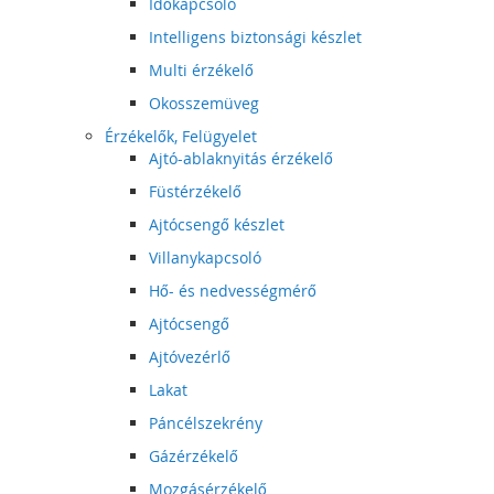
Időkapcsoló
Intelligens biztonsági készlet
Multi érzékelő
Okosszemüveg
Érzékelők, Felügyelet
Ajtó-ablaknyitás érzékelő
Füstérzékelő
Ajtócsengő készlet
Villanykapcsoló
Hő- és nedvességmérő
Ajtócsengő
Ajtóvezérlő
Lakat
Páncélszekrény
Gázérzékelő
Mozgásérzékelő