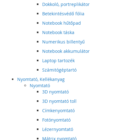
Dokkoló, portreplikátor
Betekintésvédő fólia
Notebook hűtőpad
Notebook táska
Numerikus billentyű
Notebook akkumulátor
Laptop tartozék
Számitógéptartó
Nyomtató, Kellékanyag
Nyomtató
3D nyomtató
3D nyomtató toll
Címkenyomtató
Fotónyomtató
Lézernyomtató
Mátrix nyomtató