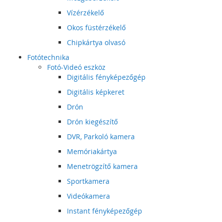
Vízérzékelő
Okos füstérzékelő
Chipkártya olvasó
Fotótechnika
Fotó-Videó eszköz
Digitális fényképezőgép
Digitális képkeret
Drón
Drón kiegészítő
DVR, Parkoló kamera
Memóriakártya
Menetrögzítő kamera
Sportkamera
Videókamera
Instant fényképezőgép