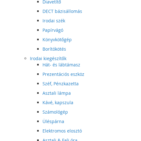
Diavetítő
DECT bázisállomás
Irodai szék
Papírvágó
Könyvkötőgép
Borítókötés
Irodai kiegészítők
Hát- és lábtámasz
Prezentációs eszköz
Széf, Pénzkazetta
Asztali lámpa
Kávé, kapszula
Számológép
Üléspárna
Elektromos elosztó
Asztali & Fali óra