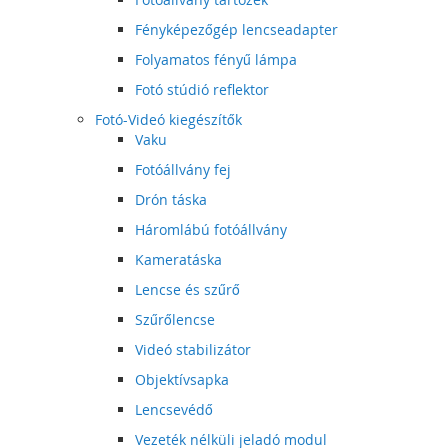
Fényképezőgép lencseadapter
Folyamatos fényű lámpa
Fotó stúdió reflektor
Fotó-Videó kiegészítők
Vaku
Fotóállvány fej
Drón táska
Háromlábú fotóállvány
Kameratáska
Lencse és szűrő
Szűrőlencse
Videó stabilizátor
Objektívsapka
Lencsevédő
Vezeték nélküli jeladó modul