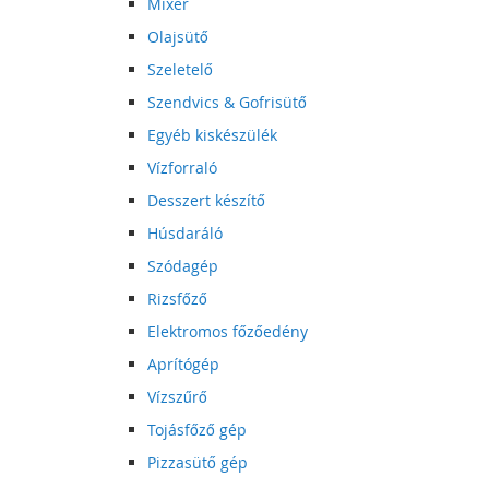
Mixer
Olajsütő
Szeletelő
Szendvics & Gofrisütő
Egyéb kiskészülék
Vízforraló
Desszert készítő
Húsdaráló
Szódagép
Rizsfőző
Elektromos főzőedény
Aprítógép
Vízszűrő
Tojásfőző gép
Pizzasütő gép