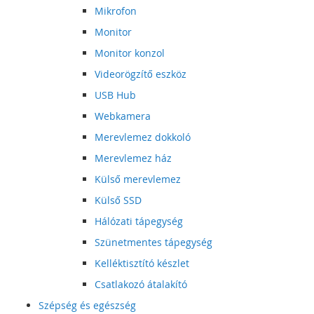
Mikrofon
Monitor
Monitor konzol
Videorögzítő eszköz
USB Hub
Webkamera
Merevlemez dokkoló
Merevlemez ház
Külső merevlemez
Külső SSD
Hálózati tápegység
Szünetmentes tápegység
Kelléktisztító készlet
Csatlakozó átalakító
Szépség és egészség