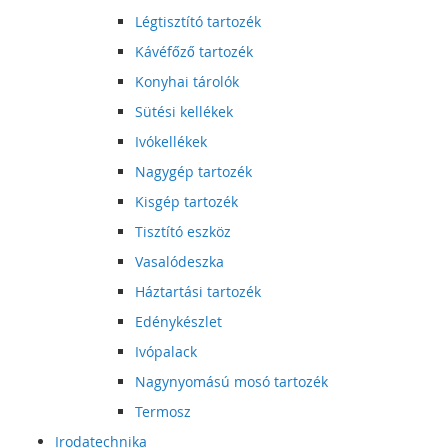
Légtisztító tartozék
Kávéfőző tartozék
Konyhai tárolók
Sütési kellékek
Ivókellékek
Nagygép tartozék
Kisgép tartozék
Tisztító eszköz
Vasalódeszka
Háztartási tartozék
Edénykészlet
Ivópalack
Nagynyomású mosó tartozék
Termosz
Irodatechnika