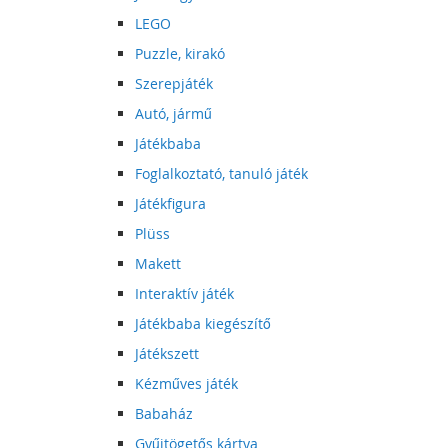
LEGO
Puzzle, kirakó
Szerepjáték
Autó, jármű
Játékbaba
Foglalkoztató, tanuló játék
Játékfigura
Plüss
Makett
Interaktív játék
Játékbaba kiegészítő
Játékszett
Kézműves játék
Babaház
Gyűjtögetős kártya