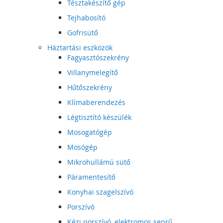
Tésztakészítő gép
Tejhabosító
Gofrisütő
Háztartási eszközök
Fagyasztószekrény
Villanymelegítő
Hűtőszekrény
Klímaberendezés
Légtisztító készülék
Mosogatógép
Mosógép
Mikrohullámú sütő
Páramentesítő
Konyhai szagelszívó
Porszívó
Kézi porszívó, elektromos seprű