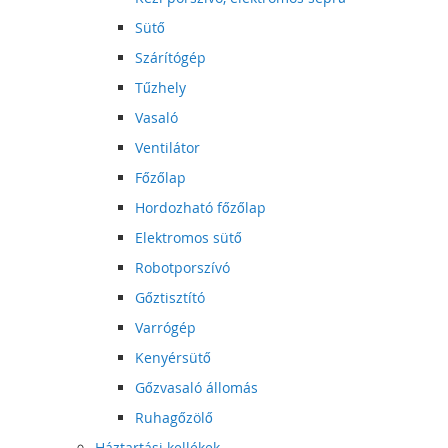
Sütő
Szárítógép
Tűzhely
Vasaló
Ventilátor
Főzőlap
Hordozható főzőlap
Elektromos sütő
Robotporszívó
Gőztisztító
Varrógép
Kenyérsütő
Gőzvasaló állomás
Ruhagőzölő
Háztartási kellékek