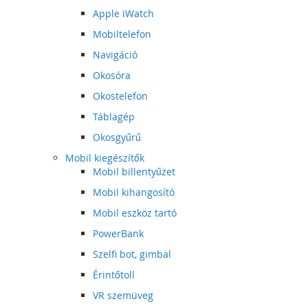
Apple iWatch
Mobiltelefon
Navigáció
Okosóra
Okostelefon
Táblagép
Okosgyűrű
Mobil kiegészítők
Mobil billentyűzet
Mobil kihangosító
Mobil eszköz tartó
PowerBank
Szelfi bot, gimbal
Érintőtoll
VR szemüveg