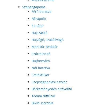
Szépségápolás
Férfi borotva
Bőrápoló
Epilátor
Hajszárító
Hajvágó, szakállvágó
Manikűr-pedikűr
Szőrtelenítő
Hajformázó
Női borotva
Sminktükör
Szépségápolási eszköz
Bőrkeményedés eltávolító
Aroma diffúzor
Bikini borotva