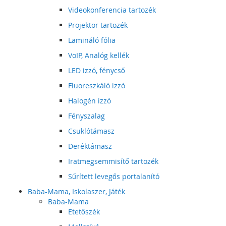
Videokonferencia tartozék
Projektor tartozék
Lamináló fólia
VoIP, Analóg kellék
LED izzó, fénycső
Fluoreszkáló izzó
Halogén izzó
Fényszalag
Csuklótámasz
Deréktámasz
Iratmegsemmisítő tartozék
Sűrített levegős portalanító
Baba-Mama, Iskolaszer, Játék
Baba-Mama
Etetőszék