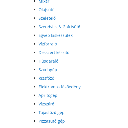
Mixer
Olajsütő
Szeletelő
Szendvics & Gofrisütő
Egyéb kiskészülék
Vízforraló
Desszert készítő
Húsdaráló
Szódagép
Rizsfőző
Elektromos főzőedény
Aprítógép
Vízszűrő
Tojásfőző gép
Pizzasütő gép