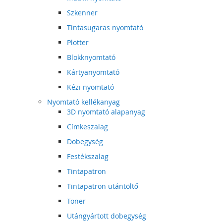
Szkenner
Tintasugaras nyomtató
Plotter
Blokknyomtató
Kártyanyomtató
Kézi nyomtató
Nyomtató kellékanyag
3D nyomtató alapanyag
Címkeszalag
Dobegység
Festékszalag
Tintapatron
Tintapatron utántöltő
Toner
Utángyártott dobegység