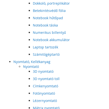
Dokkoló, portreplikátor
Betekintésvédő fólia
Notebook hűtőpad
Notebook táska
Numerikus billentyű
Notebook akkumulátor
Laptop tartozék
Számitógéptartó
Nyomtató, Kellékanyag
Nyomtató
3D nyomtató
3D nyomtató toll
Címkenyomtató
Fotónyomtató
Lézernyomtató
Mátrix nyomtató