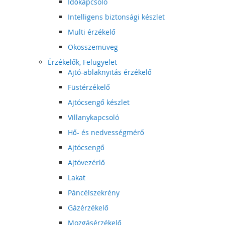
Időkapcsoló
Intelligens biztonsági készlet
Multi érzékelő
Okosszemüveg
Érzékelők, Felügyelet
Ajtó-ablaknyitás érzékelő
Füstérzékelő
Ajtócsengő készlet
Villanykapcsoló
Hő- és nedvességmérő
Ajtócsengő
Ajtóvezérlő
Lakat
Páncélszekrény
Gázérzékelő
Mozgásérzékelő