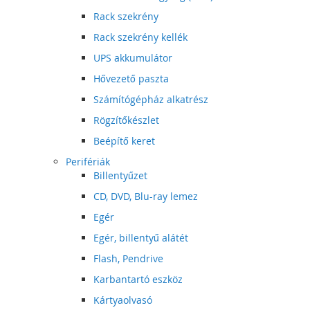
Rack szekrény
Rack szekrény kellék
UPS akkumulátor
Hővezető paszta
Számítógépház alkatrész
Rögzítőkészlet
Beépítő keret
Perifériák
Billentyűzet
CD, DVD, Blu-ray lemez
Egér
Egér, billentyű alátét
Flash, Pendrive
Karbantartó eszköz
Kártyaolvasó