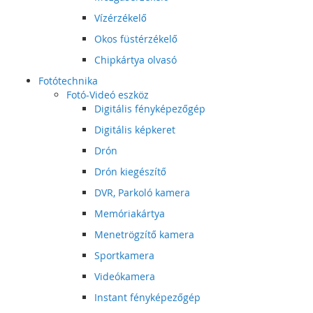
Vízérzékelő
Okos füstérzékelő
Chipkártya olvasó
Fotótechnika
Fotó-Videó eszköz
Digitális fényképezőgép
Digitális képkeret
Drón
Drón kiegészítő
DVR, Parkoló kamera
Memóriakártya
Menetrögzítő kamera
Sportkamera
Videókamera
Instant fényképezőgép