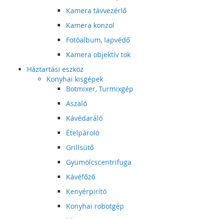
Kamera távvezérlő
Kamera konzol
Fotóalbum, lapvédő
Kamera objektív tok
Háztartási eszköz
Konyhai kisgépek
Botmixer, Turmixgép
Aszaló
Kávédaráló
Ételpároló
Grillsütő
Gyümölcscentrifuga
Kávéfőző
Kenyérpirító
Konyhai robotgép