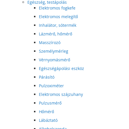
Egészség, testápolás
Elektromos fogkefe
Elektromos melegítő
Inhalátor, sótermék
Lázmérő, hőmérő
Masszírozó
Személymérleg
Vérnyomásmérő
Egészségápolási eszköz
Párásító
Pulzoximéter
Elektromos szájzuhany
Pulzusmérő
Hőmérő
Lábáztató
Alkoholszonda