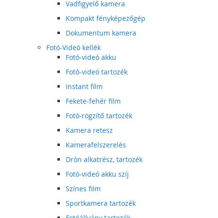
Vadfigyelő kamera
Kompakt fényképezőgép
Dokumentum kamera
Fotó-Videó kellék
Fotó-videó akku
Fotó-videó tartozék
Instant film
Fekete-fehér film
Fotó-rögzítő tartozék
Kamera retesz
Kamerafelszerelés
Drón alkatrész, tartozék
Fotó-videó akku szíj
Színes film
Sportkamera tartozék
Fotóállvány tartozék