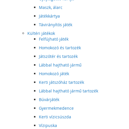
Maszk, álarc
Játékkártya
Távirányítós játék
Kültéri játékok
Felfújható játék
Homokozó és tartozék
Játszótér és tartozék
Lábbal hajtható jármű
Homokozó játék
Kerti játszóház tartozék
Lábbal hajtható jármű tartozék
Búvárjáték
Gyermekmedence
Kerti vízicsúszda
Vízipuska