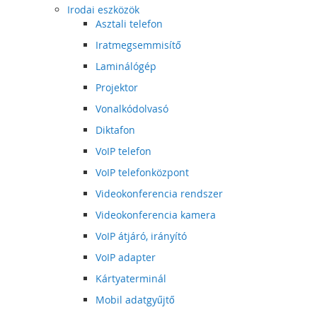
Irodai eszközök
Asztali telefon
Iratmegsemmisítő
Laminálógép
Projektor
Vonalkódolvasó
Diktafon
VoIP telefon
VoIP telefonközpont
Videokonferencia rendszer
Videokonferencia kamera
VoIP átjáró, irányító
VoIP adapter
Kártyaterminál
Mobil adatgyűjtő