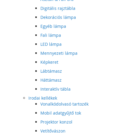
Digitális rajztábla
Dekorációs lámpa
Egyéb lámpa
Fali lámpa
LED lámpa
Mennyezeti lámpa
Képkeret
Lábtámasz
Háttámasz
Interaktív tábla
Irodai kellékek
Vonalkódolvasó tartozék
Mobil adatgyűjtő tok
Projektor konzol
Vetítővászon