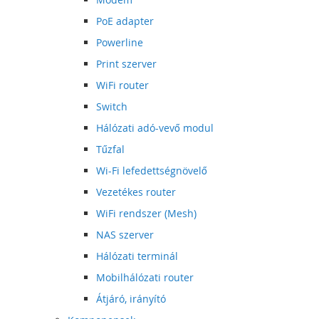
PoE adapter
Powerline
Print szerver
WiFi router
Switch
Hálózati adó-vevő modul
Tűzfal
Wi-Fi lefedettségnövelő
Vezetékes router
WiFi rendszer (Mesh)
NAS szerver
Hálózati terminál
Mobilhálózati router
Átjáró, irányító