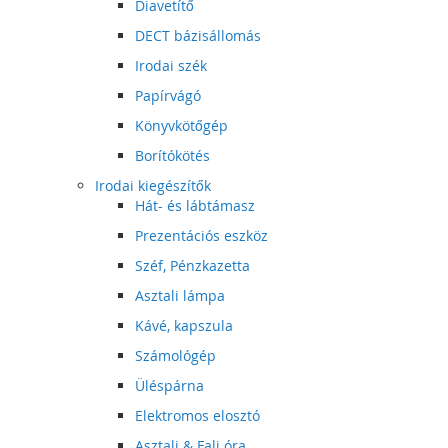
Diavetítő
DECT bázisállomás
Irodai szék
Papírvágó
Könyvkötőgép
Borítókötés
Irodai kiegészítők
Hát- és lábtámasz
Prezentációs eszköz
Széf, Pénzkazetta
Asztali lámpa
Kávé, kapszula
Számológép
Üléspárna
Elektromos elosztó
Asztali & Fali óra