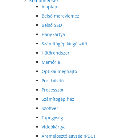
Komponensek
Alaplap
Belső merevlemez
Belső SSD
Hangkártya
Számítógép kiegészítő
Hűtőrendszer
Memória
Optikai meghajtó
Port bővítő
Processzor
Számítógép ház
Szoftver
Tápegység
Videókártya
Áramelosztó egység (PDU)