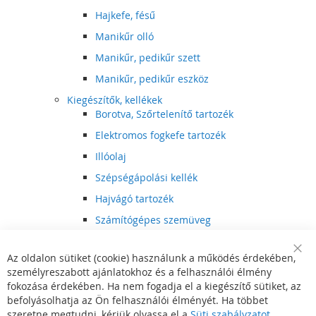
Hajkefe, fésű
Manikűr olló
Manikűr, pedikűr szett
Manikűr, pedikűr eszköz
Kiegészítők, kellékek
Borotva, Szőrtelenítő tartozék
Elektromos fogkefe tartozék
Illóolaj
Szépségápolási kellék
Hajvágó tartozék
Számítógépes szemüveg
Egészségápolási kellék
Az oldalon sütiket (cookie) használunk a működés érdekében,
Hajvágó kiegészítő
Clo
személyreszabott ajánlatokhoz és a felhasználói élmény
Coo
Szórakoztató elektronika
Bar
fokozása érdekében. Ha nem fogadja el a kiegészítő sütiket, az
Multimédia
befolyásolhatja az Ön felhasználói élményét. Ha többet
DVD, BluRay lejátszó
szeretne megtudni, kérjük olvassa el a
Süti szabályzatot