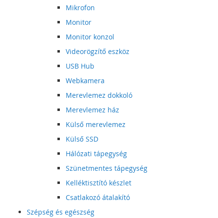
Mikrofon
Monitor
Monitor konzol
Videorögzítő eszköz
USB Hub
Webkamera
Merevlemez dokkoló
Merevlemez ház
Külső merevlemez
Külső SSD
Hálózati tápegység
Szünetmentes tápegység
Kelléktisztító készlet
Csatlakozó átalakító
Szépség és egészség