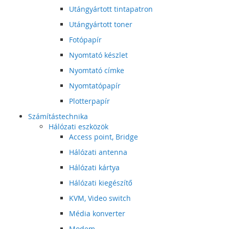
Utángyártott tintapatron
Utángyártott toner
Fotópapír
Nyomtató készlet
Nyomtató címke
Nyomtatópapír
Plotterpapír
Számítástechnika
Hálózati eszközök
Access point, Bridge
Hálózati antenna
Hálózati kártya
Hálózati kiegészítő
KVM, Video switch
Média konverter
Modem