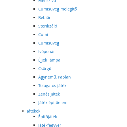
Mellszívó
Cumisüveg melegítő
Bébiőr
Sterilizáló
Cumi
Cumisüveg
Ivópohár
Éjjeli lámpa
Csörgő
Ágynemű, Paplan
Tologatós játék
Zenés játék
Játék építőelem
Játékok
Épitőjáték
Játékfegyver