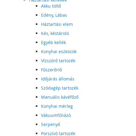
Akku töltő
Edény, Lábas
Háztartási elem
Kés, késtároló
Egyéb kellék
Konyhai eszközök
Vízszűrő tartozék
Fűszerőrlő
Időjárás állomás
Szódagép tartozék
Manuális kávéfőző
Konyhai mérleg
Vákuumfóliázó
Serpenyő
Porszívó tartozék