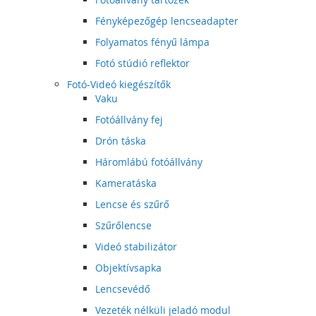
Fényképezőgép lencseadapter
Folyamatos fényű lámpa
Fotó stúdió reflektor
Fotó-Videó kiegészítők
Vaku
Fotóállvány fej
Drón táska
Háromlábú fotóállvány
Kameratáska
Lencse és szűrő
Szűrőlencse
Videó stabilizátor
Objektívsapka
Lencsevédő
Vezeték nélküli jeladó modul