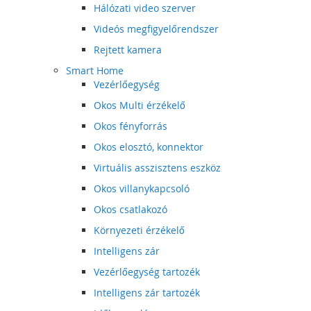
Hálózati video szerver
Videós megfigyelőrendszer
Rejtett kamera
Smart Home
Vezérlőegység
Okos Multi érzékelő
Okos fényforrás
Okos elosztó, konnektor
Virtuális asszisztens eszköz
Okos villanykapcsoló
Okos csatlakozó
Környezeti érzékelő
Intelligens zár
Vezérlőegység tartozék
Intelligens zár tartozék