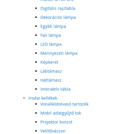
Digitális rajztábla
Dekorációs lámpa
Egyéb lámpa
Fali lámpa
LED lámpa
Mennyezeti lámpa
Képkeret
Lábtámasz
Háttámasz
Interaktív tábla
Irodai kellékek
Vonalkódolvasó tartozék
Mobil adatgyűjtő tok
Projektor konzol
Vetítővászon