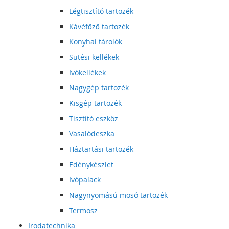
Légtisztító tartozék
Kávéfőző tartozék
Konyhai tárolók
Sütési kellékek
Ivókellékek
Nagygép tartozék
Kisgép tartozék
Tisztító eszköz
Vasalódeszka
Háztartási tartozék
Edénykészlet
Ivópalack
Nagynyomású mosó tartozék
Termosz
Irodatechnika