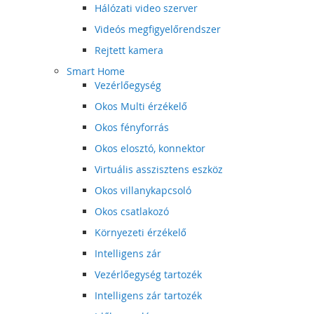
Hálózati video szerver
Videós megfigyelőrendszer
Rejtett kamera
Smart Home
Vezérlőegység
Okos Multi érzékelő
Okos fényforrás
Okos elosztó, konnektor
Virtuális asszisztens eszköz
Okos villanykapcsoló
Okos csatlakozó
Környezeti érzékelő
Intelligens zár
Vezérlőegység tartozék
Intelligens zár tartozék