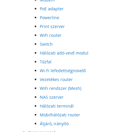
PoE adapter
Powerline
Print szerver
WiFi router
Switch
Hálózati adó-vevő modul
Tűzfal
Wi-Fi lefedettségnövelő
Vezetékes router
WiFi rendszer (Mesh)
NAS szerver
Hálózati terminál
Mobilhálózati router
Átjáró, irányító