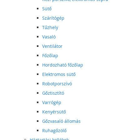
Sütő
Szárítógép
Tűzhely
Vasaló
Ventilátor
Főzőlap
Hordozható főzőlap
Elektromos sütő
Robotporszívó
Gőztisztító
Varrógép
Kenyérsütő
Gőzvasaló állomás
Ruhagőzölő
Háztartási kellékek