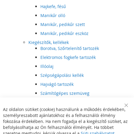
Hajkefe, fésű
Manikűr olló
Manikűr, pedikűr szett
Manikűr, pedikűr eszköz
Kiegészítők, kellékek
Borotva, Szőrtelenítő tartozék
Elektromos fogkefe tartozék
Illóolaj
Szépségápolási kellék
Hajvágó tartozék
Számítógépes szemüveg
Egészségápolási kellék
Az oldalon sütiket (cookie) használunk a működés érdekében,
Hajvágó kiegészítő
Clo
személyreszabott ajánlatokhoz és a felhasználói élmény
Coo
Szórakoztató elektronika
Bar
fokozása érdekében. Ha nem fogadja el a kiegészítő sütiket, az
Multimédia
befolyásolhatja az Ön felhasználói élményét. Ha többet
DVD, BluRay lejátszó
szeretne megtudni, kérjük olvassa el a
Süti szabályzatot