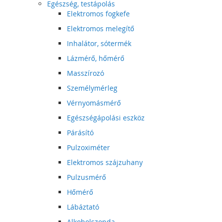
Egészség, testápolás
Elektromos fogkefe
Elektromos melegítő
Inhalátor, sótermék
Lázmérő, hőmérő
Masszírozó
Személymérleg
Vérnyomásmérő
Egészségápolási eszköz
Párásító
Pulzoximéter
Elektromos szájzuhany
Pulzusmérő
Hőmérő
Lábáztató
Alkoholszonda