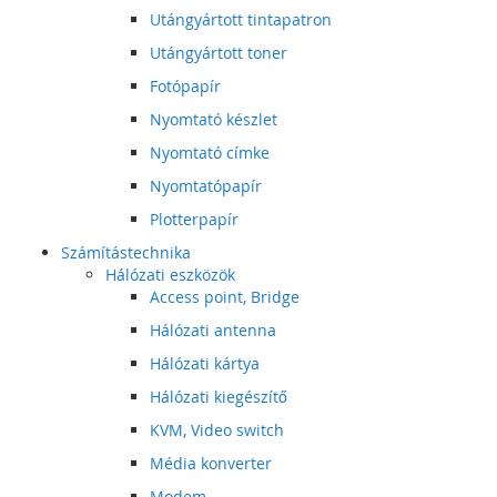
Utángyártott tintapatron
Utángyártott toner
Fotópapír
Nyomtató készlet
Nyomtató címke
Nyomtatópapír
Plotterpapír
Számítástechnika
Hálózati eszközök
Access point, Bridge
Hálózati antenna
Hálózati kártya
Hálózati kiegészítő
KVM, Video switch
Média konverter
Modem