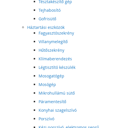
Tésztakészítő gép
Tejhabosító
Gofrisütő
Háztartási eszközök
Fagyasztószekrény
Villanymelegítő
Hűtőszekrény
Klímaberendezés
Légtisztító készülék
Mosogatógép
Mosógép
Mikrohullámú sütő
Páramentesítő
Konyhai szagelszívó
Porszívó
Kézi porszívó, elektromos seprű