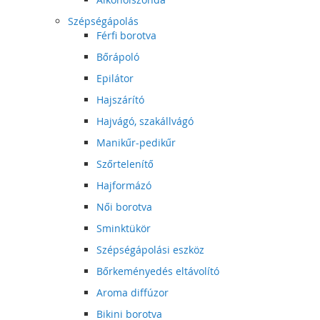
Szépségápolás
Férfi borotva
Bőrápoló
Epilátor
Hajszárító
Hajvágó, szakállvágó
Manikűr-pedikűr
Szőrtelenítő
Hajformázó
Női borotva
Sminktükör
Szépségápolási eszköz
Bőrkeményedés eltávolító
Aroma diffúzor
Bikini borotva