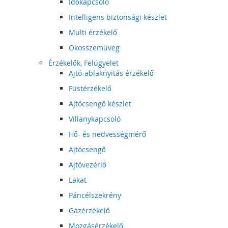
Időkapcsoló
Intelligens biztonsági készlet
Multi érzékelő
Okosszemüveg
Érzékelők, Felügyelet
Ajtó-ablaknyitás érzékelő
Füstérzékelő
Ajtócsengő készlet
Villanykapcsoló
Hő- és nedvességmérő
Ajtócsengő
Ajtóvezérlő
Lakat
Páncélszekrény
Gázérzékelő
Mozgásérzékelő