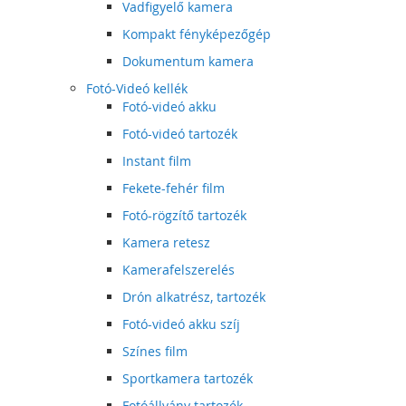
Vadfigyelő kamera
Kompakt fényképezőgép
Dokumentum kamera
Fotó-Videó kellék
Fotó-videó akku
Fotó-videó tartozék
Instant film
Fekete-fehér film
Fotó-rögzítő tartozék
Kamera retesz
Kamerafelszerelés
Drón alkatrész, tartozék
Fotó-videó akku szíj
Színes film
Sportkamera tartozék
Fotóállvány tartozék