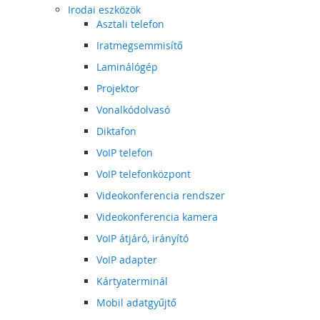
Irodai eszközök
Asztali telefon
Iratmegsemmisítő
Laminálógép
Projektor
Vonalkódolvasó
Diktafon
VoIP telefon
VoIP telefonközpont
Videokonferencia rendszer
Videokonferencia kamera
VoIP átjáró, irányító
VoIP adapter
Kártyaterminál
Mobil adatgyűjtő