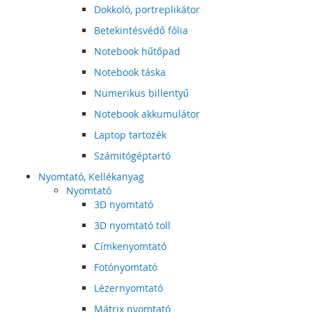
Dokkoló, portreplikátor
Betekintésvédő fólia
Notebook hűtőpad
Notebook táska
Numerikus billentyű
Notebook akkumulátor
Laptop tartozék
Számitógéptartó
Nyomtató, Kellékanyag
Nyomtató
3D nyomtató
3D nyomtató toll
Címkenyomtató
Fotónyomtató
Lézernyomtató
Mátrix nyomtató