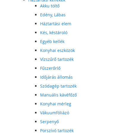
Akku töltő
Edény, Lábas
Háztartási elem
Kés, késtároló
Egyéb kellék
Konyhai eszközök
Vízszűrő tartozék
Fűszerőrlő
Időjárás állomás
Szódagép tartozék
Manuális kávéfőző
Konyhai mérleg
Vákuumfóliázó
Serpenyő
Porszívó tartozék