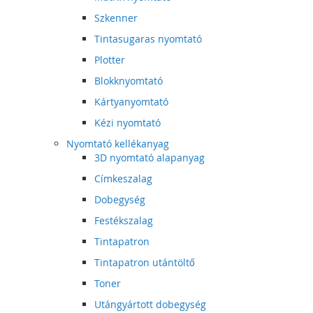
Szkenner
Tintasugaras nyomtató
Plotter
Blokknyomtató
Kártyanyomtató
Kézi nyomtató
Nyomtató kellékanyag
3D nyomtató alapanyag
Címkeszalag
Dobegység
Festékszalag
Tintapatron
Tintapatron utántöltő
Toner
Utángyártott dobegység