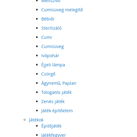
Mellszívó
Cumisüveg melegítő
Bébiőr
Sterilizáló
Cumi
Cumisüveg
Ivópohár
Éjjeli lámpa
Csörgő
Ágynemű, Paplan
Tologatós játék
Zenés játék
Játék építőelem
Játékok
Épitőjáték
Játékfegyver