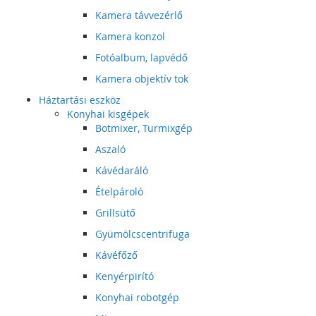
Kamera távvezérlő
Kamera konzol
Fotóalbum, lapvédő
Kamera objektív tok
Háztartási eszköz
Konyhai kisgépek
Botmixer, Turmixgép
Aszaló
Kávédaráló
Ételpároló
Grillsütő
Gyümölcscentrifuga
Kávéfőző
Kenyérpirító
Konyhai robotgép