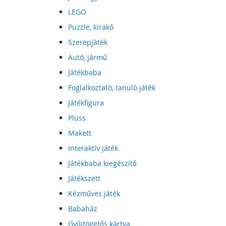
LEGO
Puzzle, kirakó
Szerepjáték
Autó, jármű
Játékbaba
Foglalkoztató, tanuló játék
Játékfigura
Plüss
Makett
Interaktív játék
Játékbaba kiegészítő
Játékszett
Kézműves játék
Babaház
Gyűjtögetős kártya