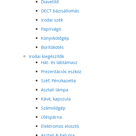
Diavetítő
DECT bázisállomás
Irodai szék
Papírvágó
Könyvkötőgép
Borítókötés
Irodai kiegészítők
Hát- és lábtámasz
Prezentációs eszköz
Széf, Pénzkazetta
Asztali lámpa
Kávé, kapszula
Számológép
Üléspárna
Elektromos elosztó
Asztali & Fali óra