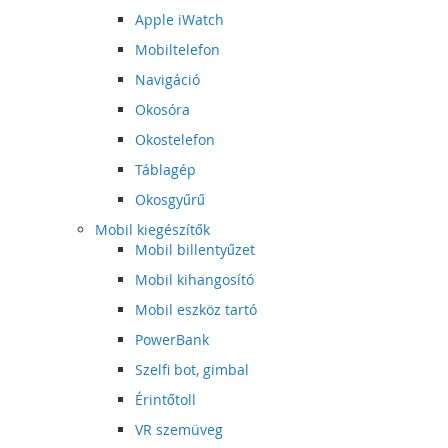
Apple iWatch
Mobiltelefon
Navigáció
Okosóra
Okostelefon
Táblagép
Okosgyűrű
Mobil kiegészítők
Mobil billentyűzet
Mobil kihangosító
Mobil eszköz tartó
PowerBank
Szelfi bot, gimbal
Érintőtoll
VR szemüveg