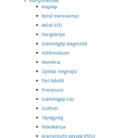
Komponensek
Alaplap
Belső merevlemez
Belső SSD
Hangkártya
Számítógép kiegészítő
Hűtőrendszer
Memória
Optikai meghajtó
Port bővítő
Processzor
Számítógép ház
Szoftver
Tápegység
Videókártya
Áramelosztó egység (PDU)