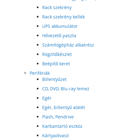
Rack szekrény
Rack szekrény kellék
UPS akkumulátor
Hővezető paszta
Számítógépház alkatrész
Rögzítőkészlet
Beépítő keret
Perifériák
Billentyűzet
CD, DVD, Blu-ray lemez
Egér
Egér, billentyű alátét
Flash, Pendrive
Karbantartó eszköz
Kártyaolvasó