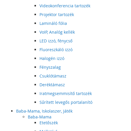
Videokonferencia tartozék
Projektor tartozék
Lamináló fólia
VoIP, Analóg kellék
LED izzó, fénycső
Fluoreszkáló izzó
Halogén izzó
Fényszalag
Csuklótámasz
Deréktámasz
Iratmegsemmisítő tartozék
Sűrített levegős portalanító
Baba-Mama, Iskolaszer, Játék
Baba-Mama
Etetőszék