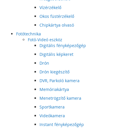
Vízérzékelő
Okos füstérzékelő
Chipkártya olvasó
Fotótechnika
Fotó-Videó eszköz
Digitális fényképezőgép
Digitális képkeret
Drón
Drón kiegészítő
DVR, Parkoló kamera
Memóriakártya
Menetrögzítő kamera
Sportkamera
Videókamera
Instant fényképezőgép