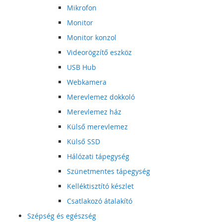
Mikrofon
Monitor
Monitor konzol
Videorögzítő eszköz
USB Hub
Webkamera
Merevlemez dokkoló
Merevlemez ház
Külső merevlemez
Külső SSD
Hálózati tápegység
Szünetmentes tápegység
Kelléktisztító készlet
Csatlakozó átalakító
Szépség és egészség