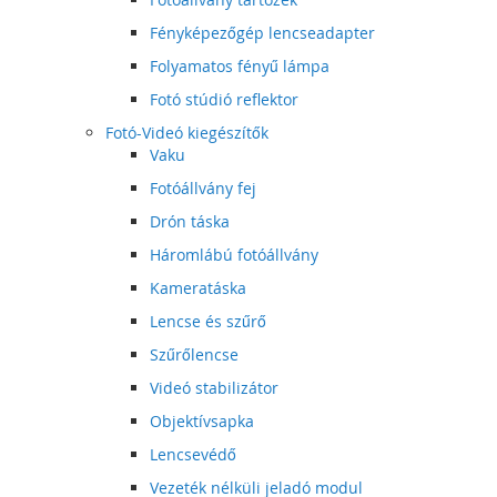
Fényképezőgép lencseadapter
Folyamatos fényű lámpa
Fotó stúdió reflektor
Fotó-Videó kiegészítők
Vaku
Fotóállvány fej
Drón táska
Háromlábú fotóállvány
Kameratáska
Lencse és szűrő
Szűrőlencse
Videó stabilizátor
Objektívsapka
Lencsevédő
Vezeték nélküli jeladó modul