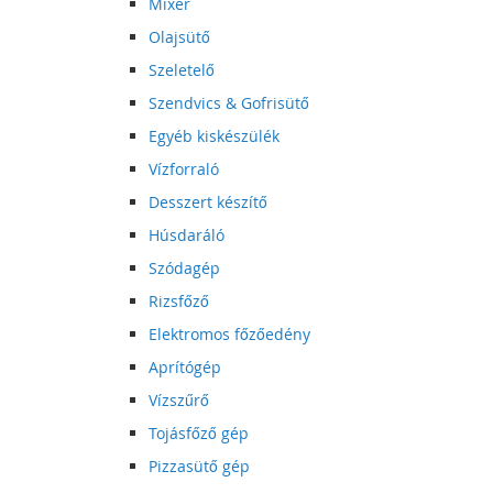
Mixer
Olajsütő
Szeletelő
Szendvics & Gofrisütő
Egyéb kiskészülék
Vízforraló
Desszert készítő
Húsdaráló
Szódagép
Rizsfőző
Elektromos főzőedény
Aprítógép
Vízszűrő
Tojásfőző gép
Pizzasütő gép