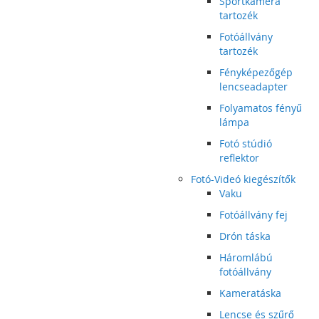
Sportkamera
tartozék
Fotóállvány
tartozék
Fényképezőgép
lencseadapter
Folyamatos fényű
lámpa
Fotó stúdió
reflektor
Fotó-Videó kiegészítők
Vaku
Fotóállvány fej
Drón táska
Háromlábú
fotóállvány
Kameratáska
Lencse és szűrő