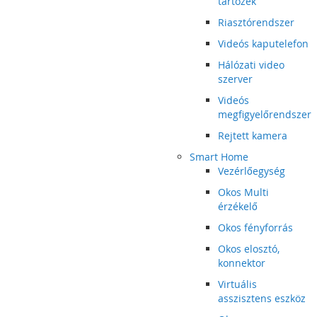
tartozék
Riasztórendszer
Videós kaputelefon
Hálózati video
szerver
Videós
megfigyelőrendszer
Rejtett kamera
Smart Home
Vezérlőegység
Okos Multi
érzékelő
Okos fényforrás
Okos elosztó,
konnektor
Virtuális
asszisztens eszköz