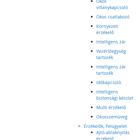
Okos
villanykapcsoló
Okos csatlakozó
Környezeti
érzékelő
Intelligens zár
Vezérlőegység
tartozék
Intelligens zár
tartozék
Időkapcsoló
Intelligens
biztonsági készlet
Multi érzékelő
Okosszemüveg
Érzékelők, Felügyelet
Ajtó-ablaknyitás
érzékelő