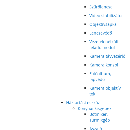
Szűrőlencse
Videó stabilizátor
Objektívsapka
Lencsevédő
Vezeték nélküli
jeladó modul
Kamera távvezérlő
Kamera konzol
Fotóalbum,
lapvédő
Kamera objektív
tok
Háztartási eszköz
Konyhai kisgépek
Botmixer,
Turmixgép
Aszaló