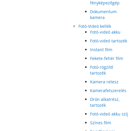
fényképezőgép
Dokumentum
kamera
Fotó-Videó kellék
Fotó-videó akku
Fotó-videó tartozék
Instant film
Fekete-fehér film
Fotó-rögzítő
tartozék
Kamera retesz
Kamerafelszerelés
Drón alkatrész,
tartozék
Fotó-videó akku szíj
Színes film