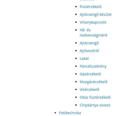
Füstérzékelő
Ajtócsengő készlet
Villanykapcsoló
Hő- és
nedvességmérő
Ajtócsengő
Ajtóvezérlő
Lakat
Páncélszekrény
Gázérzékelő
Mozgásérzékelő
Vízérzékelő
Okos füstérzékelő
Chipkártya olvasó
Fotótechnika