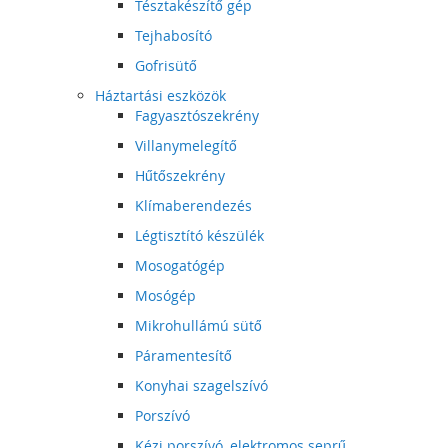
Tésztakészítő gép
Tejhabosító
Gofrisütő
Háztartási eszközök
Fagyasztószekrény
Villanymelegítő
Hűtőszekrény
Klímaberendezés
Légtisztító készülék
Mosogatógép
Mosógép
Mikrohullámú sütő
Páramentesítő
Konyhai szagelszívó
Porszívó
Kézi porszívó, elektromos seprű