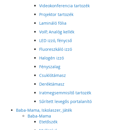
Videokonferencia tartozék
Projektor tartozék
Lamináló fólia
VoIP, Analóg kellék
LED izzó, fénycső
Fluoreszkáló izzó
Halogén izzó
Fényszalag
Csuklótámasz
Deréktámasz
Iratmegsemmisítő tartozék
Sűrített levegős portalanító
Baba-Mama, Iskolaszer, Játék
Baba-Mama
Etetőszék