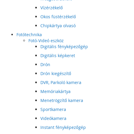
Vízérzékelő
Okos füstérzékelő
Chipkártya olvasó
Fotótechnika
Fotó-Videó eszköz
Digitális fényképezőgép
Digitális képkeret
Drón
Drón kiegészítő
DVR, Parkoló kamera
Memóriakártya
Menetrögzítő kamera
Sportkamera
Videókamera
Instant fényképezőgép