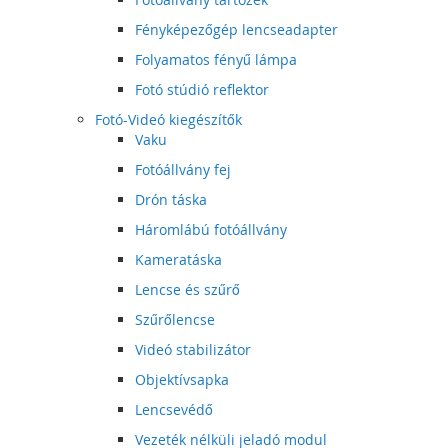
Fényképezőgép lencseadapter
Folyamatos fényű lámpa
Fotó stúdió reflektor
Fotó-Videó kiegészítők
Vaku
Fotóállvány fej
Drón táska
Háromlábú fotóállvány
Kameratáska
Lencse és szűrő
Szűrőlencse
Videó stabilizátor
Objektívsapka
Lencsevédő
Vezeték nélküli jeladó modul