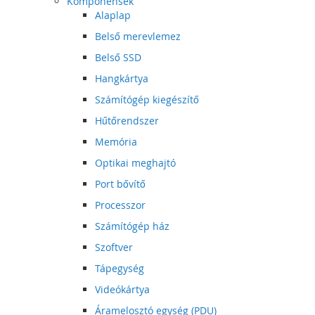
Komponensek
Alaplap
Belső merevlemez
Belső SSD
Hangkártya
Számítógép kiegészítő
Hűtőrendszer
Memória
Optikai meghajtó
Port bővítő
Processzor
Számítógép ház
Szoftver
Tápegység
Videókártya
Áramelosztó egység (PDU)