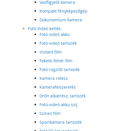
Vadfigyelő kamera
Kompakt fényképezőgép
Dokumentum kamera
Fotó-Videó kellék
Fotó-videó akku
Fotó-videó tartozék
Instant film
Fekete-fehér film
Fotó-rögzítő tartozék
Kamera retesz
Kamerafelszerelés
Drón alkatrész, tartozék
Fotó-videó akku szíj
Színes film
Sportkamera tartozék
Fotóállvány tartozék