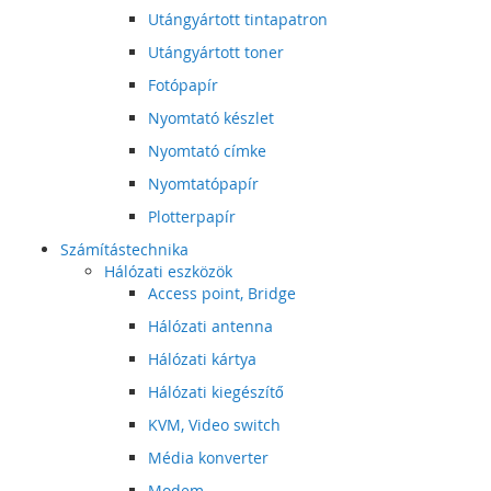
Utángyártott tintapatron
Utángyártott toner
Fotópapír
Nyomtató készlet
Nyomtató címke
Nyomtatópapír
Plotterpapír
Számítástechnika
Hálózati eszközök
Access point, Bridge
Hálózati antenna
Hálózati kártya
Hálózati kiegészítő
KVM, Video switch
Média konverter
Modem