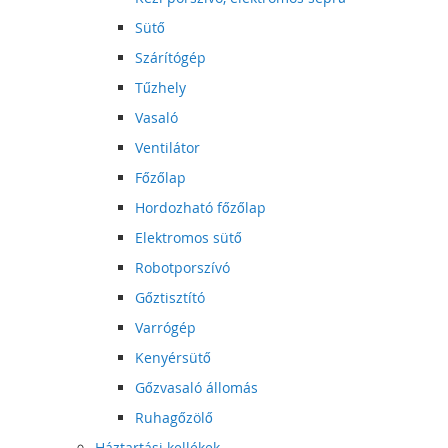
Sütő
Szárítógép
Tűzhely
Vasaló
Ventilátor
Főzőlap
Hordozható főzőlap
Elektromos sütő
Robotporszívó
Gőztisztító
Varrógép
Kenyérsütő
Gőzvasaló állomás
Ruhagőzölő
Háztartási kellékek