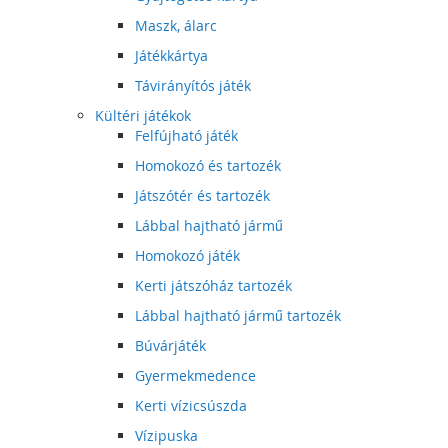
Maszk, álarc
Játékkártya
Távirányítós játék
Kültéri játékok
Felfújható játék
Homokozó és tartozék
Játszótér és tartozék
Lábbal hajtható jármű
Homokozó játék
Kerti játszóház tartozék
Lábbal hajtható jármű tartozék
Búvárjáték
Gyermekmedence
Kerti vízicsúszda
Vízipuska