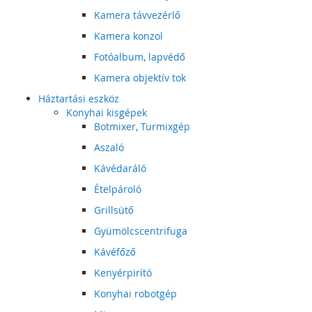
Kamera távvezérlő
Kamera konzol
Fotóalbum, lapvédő
Kamera objektív tok
Háztartási eszköz
Konyhai kisgépek
Botmixer, Turmixgép
Aszaló
Kávédaráló
Ételpároló
Grillsütő
Gyümölcscentrifuga
Kávéfőző
Kenyérpirító
Konyhai robotgép