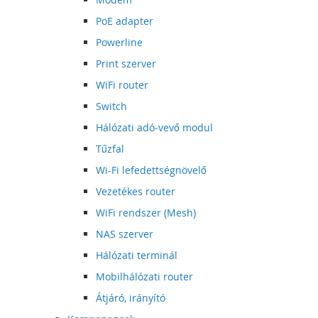
PoE adapter
Powerline
Print szerver
WiFi router
Switch
Hálózati adó-vevő modul
Tűzfal
Wi-Fi lefedettségnövelő
Vezetékes router
WiFi rendszer (Mesh)
NAS szerver
Hálózati terminál
Mobilhálózati router
Átjáró, irányító