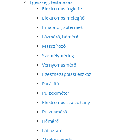
Egészség, testápolás
Elektromos fogkefe
Elektromos melegítő
Inhalátor, sótermék
Lázmérő, hőmérő
Masszírozó
Személymérleg
Vérnyomásmérő
Egészségápolási eszköz
Párásító
Pulzoximéter
Elektromos szájzuhany
Pulzusmérő
Hőmérő
Lábáztató
Alkoholszonda