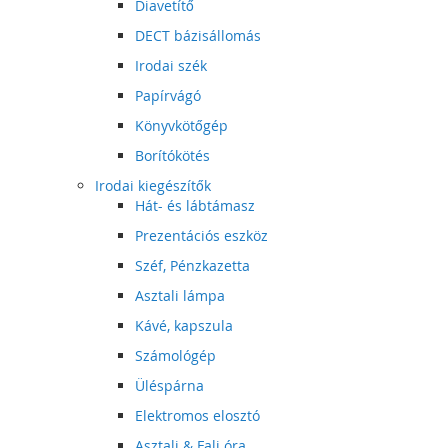
Diavetítő
DECT bázisállomás
Irodai szék
Papírvágó
Könyvkötőgép
Borítókötés
Irodai kiegészítők
Hát- és lábtámasz
Prezentációs eszköz
Széf, Pénzkazetta
Asztali lámpa
Kávé, kapszula
Számológép
Üléspárna
Elektromos elosztó
Asztali & Fali óra