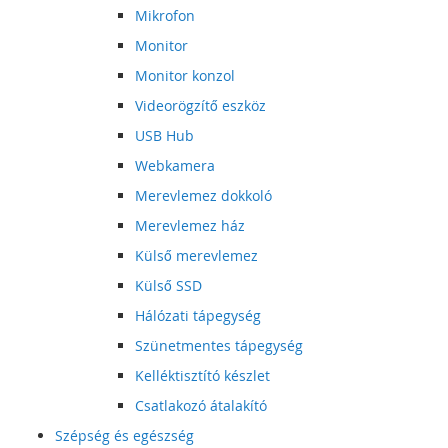
Mikrofon
Monitor
Monitor konzol
Videorögzítő eszköz
USB Hub
Webkamera
Merevlemez dokkoló
Merevlemez ház
Külső merevlemez
Külső SSD
Hálózati tápegység
Szünetmentes tápegység
Kelléktisztító készlet
Csatlakozó átalakító
Szépség és egészség