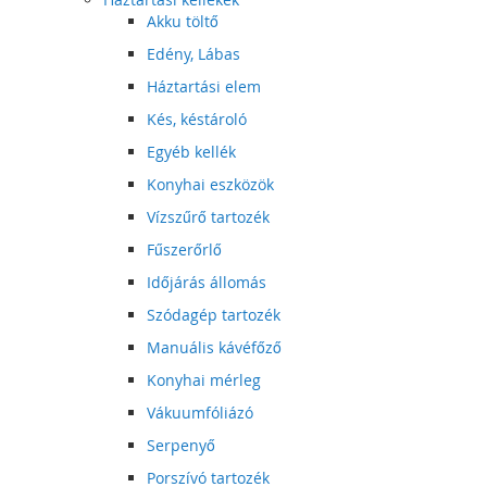
Akku töltő
Edény, Lábas
Háztartási elem
Kés, késtároló
Egyéb kellék
Konyhai eszközök
Vízszűrő tartozék
Fűszerőrlő
Időjárás állomás
Szódagép tartozék
Manuális kávéfőző
Konyhai mérleg
Vákuumfóliázó
Serpenyő
Porszívó tartozék