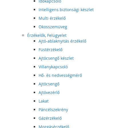
Időkapcsoló
Intelligens biztonsági készlet
Multi érzékelő
Okosszemüveg
Érzékelők, Felügyelet
Ajtó-ablaknyitás érzékelő
Füstérzékelő
Ajtócsengő készlet
Villanykapcsoló
Hő- és nedvességmérő
Ajtócsengő
Ajtóvezérlő
Lakat
Páncélszekrény
Gázérzékelő
Mozgásérzékelő