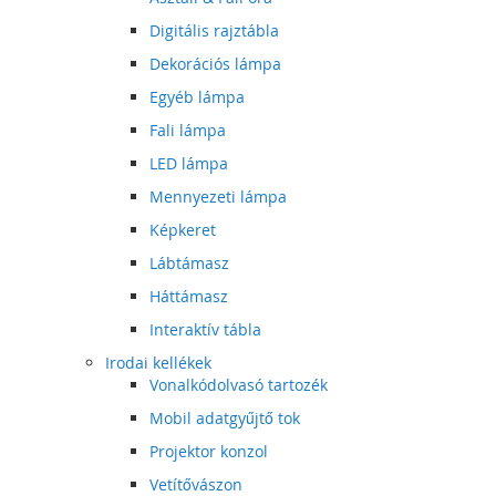
Digitális rajztábla
Dekorációs lámpa
Egyéb lámpa
Fali lámpa
LED lámpa
Mennyezeti lámpa
Képkeret
Lábtámasz
Háttámasz
Interaktív tábla
Irodai kellékek
Vonalkódolvasó tartozék
Mobil adatgyűjtő tok
Projektor konzol
Vetítővászon