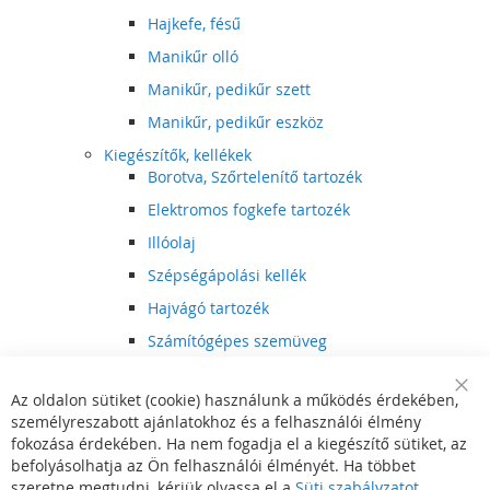
Hajkefe, fésű
Manikűr olló
Manikűr, pedikűr szett
Manikűr, pedikűr eszköz
Kiegészítők, kellékek
Borotva, Szőrtelenítő tartozék
Elektromos fogkefe tartozék
Illóolaj
Szépségápolási kellék
Hajvágó tartozék
Számítógépes szemüveg
Egészségápolási kellék
Az oldalon sütiket (cookie) használunk a működés érdekében,
Hajvágó kiegészítő
Clo
személyreszabott ajánlatokhoz és a felhasználói élmény
Coo
Szórakoztató elektronika
Bar
fokozása érdekében. Ha nem fogadja el a kiegészítő sütiket, az
Multimédia
befolyásolhatja az Ön felhasználói élményét. Ha többet
DVD, BluRay lejátszó
szeretne megtudni, kérjük olvassa el a
Süti szabályzatot