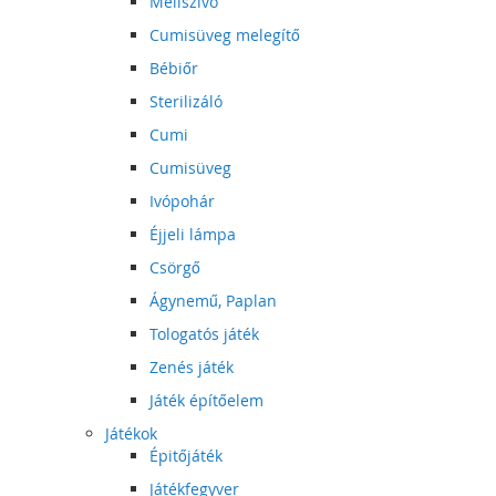
Mellszívó
Cumisüveg melegítő
Bébiőr
Sterilizáló
Cumi
Cumisüveg
Ivópohár
Éjjeli lámpa
Csörgő
Ágynemű, Paplan
Tologatós játék
Zenés játék
Játék építőelem
Játékok
Épitőjáték
Játékfegyver