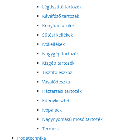
Légtisztító tartozék
Kávéfőző tartozék
Konyhai tárolók
Sütési kellékek
Ivókellékek
Nagygép tartozék
Kisgép tartozék
Tisztító eszköz
Vasalódeszka
Háztartási tartozék
Edénykészlet
Ivópalack
Nagynyomású mosó tartozék
Termosz
Irodatechnika