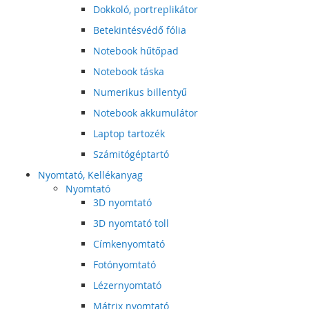
Dokkoló, portreplikátor
Betekintésvédő fólia
Notebook hűtőpad
Notebook táska
Numerikus billentyű
Notebook akkumulátor
Laptop tartozék
Számitógéptartó
Nyomtató, Kellékanyag
Nyomtató
3D nyomtató
3D nyomtató toll
Címkenyomtató
Fotónyomtató
Lézernyomtató
Mátrix nyomtató