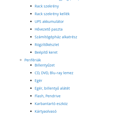
Rack szekrény
Rack szekrény kellék
UPS akkumulátor
Hővezető paszta
Számítógépház alkatrész
Rögzítőkészlet
Beépítő keret
Perifériák
Billentyűzet
CD, DVD, Blu-ray lemez
Egér
Egér, billentyű alátét
Flash, Pendrive
Karbantartó eszköz
Kártyaolvasó