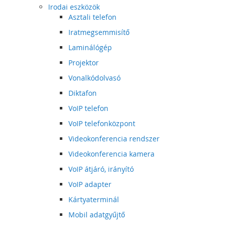
Irodai eszközök
Asztali telefon
Iratmegsemmisítő
Laminálógép
Projektor
Vonalkódolvasó
Diktafon
VoIP telefon
VoIP telefonközpont
Videokonferencia rendszer
Videokonferencia kamera
VoIP átjáró, irányító
VoIP adapter
Kártyaterminál
Mobil adatgyűjtő