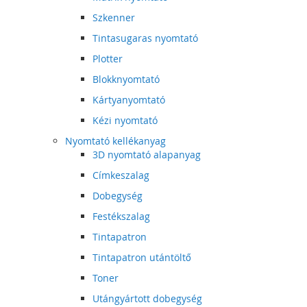
Szkenner
Tintasugaras nyomtató
Plotter
Blokknyomtató
Kártyanyomtató
Kézi nyomtató
Nyomtató kellékanyag
3D nyomtató alapanyag
Címkeszalag
Dobegység
Festékszalag
Tintapatron
Tintapatron utántöltő
Toner
Utángyártott dobegység