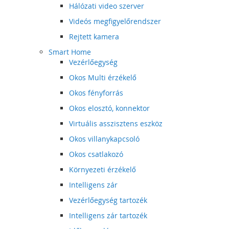
Hálózati video szerver
Videós megfigyelőrendszer
Rejtett kamera
Smart Home
Vezérlőegység
Okos Multi érzékelő
Okos fényforrás
Okos elosztó, konnektor
Virtuális asszisztens eszköz
Okos villanykapcsoló
Okos csatlakozó
Környezeti érzékelő
Intelligens zár
Vezérlőegység tartozék
Intelligens zár tartozék