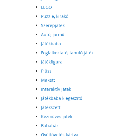
LEGO
Puzzle, kirakó
Szerepjáték
Autó, jármű
Játékbaba
Foglalkoztató, tanuló játék
Játékfigura
Plüss
Makett
Interaktív játék
Játékbaba kiegészítő
Játékszett
Kézműves játék
Babaház
Gyűjtögetős kártya