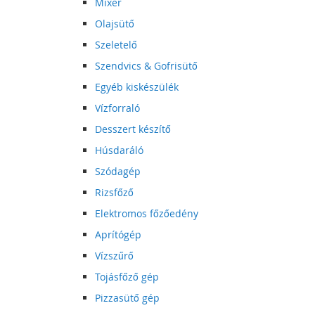
Mixer
Olajsütő
Szeletelő
Szendvics & Gofrisütő
Egyéb kiskészülék
Vízforraló
Desszert készítő
Húsdaráló
Szódagép
Rizsfőző
Elektromos főzőedény
Aprítógép
Vízszűrő
Tojásfőző gép
Pizzasütő gép