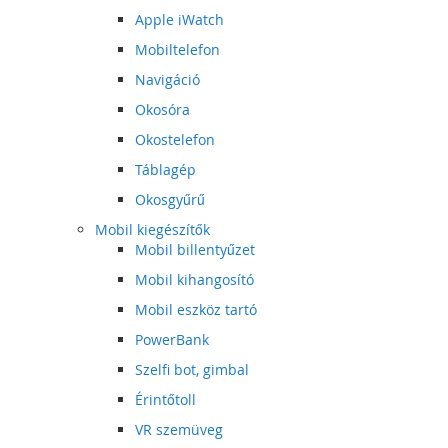
Apple iWatch
Mobiltelefon
Navigáció
Okosóra
Okostelefon
Táblagép
Okosgyűrű
Mobil kiegészítők
Mobil billentyűzet
Mobil kihangosító
Mobil eszköz tartó
PowerBank
Szelfi bot, gimbal
Érintőtoll
VR szemüveg