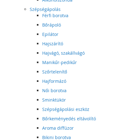
Szépségápolás
Férfi borotva
Bőrápoló
Epilátor
Hajszárító
Hajvágó, szakállvágó
Manikűr-pedikűr
Szőrtelenítő
Hajformázó
Női borotva
Sminktükör
Szépségápolási eszköz
Bőrkeményedés eltávolító
Aroma diffúzor
Bikini borotva