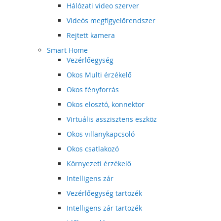
Hálózati video szerver
Videós megfigyelőrendszer
Rejtett kamera
Smart Home
Vezérlőegység
Okos Multi érzékelő
Okos fényforrás
Okos elosztó, konnektor
Virtuális asszisztens eszköz
Okos villanykapcsoló
Okos csatlakozó
Környezeti érzékelő
Intelligens zár
Vezérlőegység tartozék
Intelligens zár tartozék