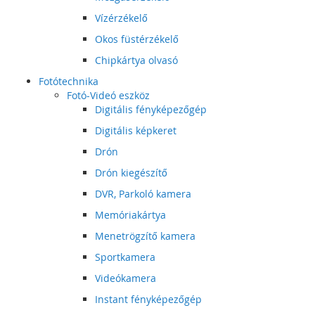
Vízérzékelő
Okos füstérzékelő
Chipkártya olvasó
Fotótechnika
Fotó-Videó eszköz
Digitális fényképezőgép
Digitális képkeret
Drón
Drón kiegészítő
DVR, Parkoló kamera
Memóriakártya
Menetrögzítő kamera
Sportkamera
Videókamera
Instant fényképezőgép