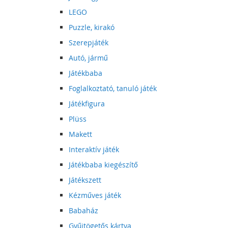
LEGO
Puzzle, kirakó
Szerepjáték
Autó, jármű
Játékbaba
Foglalkoztató, tanuló játék
Játékfigura
Plüss
Makett
Interaktív játék
Játékbaba kiegészítő
Játékszett
Kézműves játék
Babaház
Gyűjtögetős kártya