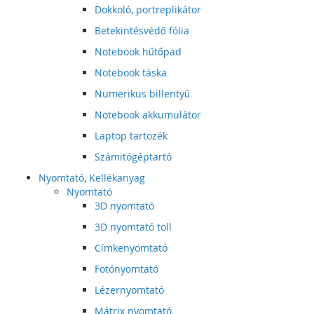
Dokkoló, portreplikátor
Betekintésvédő fólia
Notebook hűtőpad
Notebook táska
Numerikus billentyű
Notebook akkumulátor
Laptop tartozék
Számitógéptartó
Nyomtató, Kellékanyag
Nyomtató
3D nyomtató
3D nyomtató toll
Címkenyomtató
Fotónyomtató
Lézernyomtató
Mátrix nyomtató