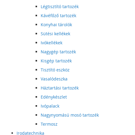
Légtisztító tartozék
Kávéfőző tartozék
Konyhai tárolók
Sütési kellékek
Ivókellékek
Nagygép tartozék
Kisgép tartozék
Tisztító eszköz
Vasalódeszka
Háztartási tartozék
Edénykészlet
Ivópalack
Nagynyomású mosó tartozék
Termosz
Irodatechnika