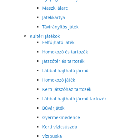
Maszk, álarc
Játékkártya
Távirányítós játék
Kültéri játékok
Felfújható játék
Homokozó és tartozék
Játszótér és tartozék
Lábbal hajtható jármű
Homokozó játék
Kerti játszóház tartozék
Lábbal hajtható jármű tartozék
Búvárjáték
Gyermekmedence
Kerti vízicsúszda
Vízipuska