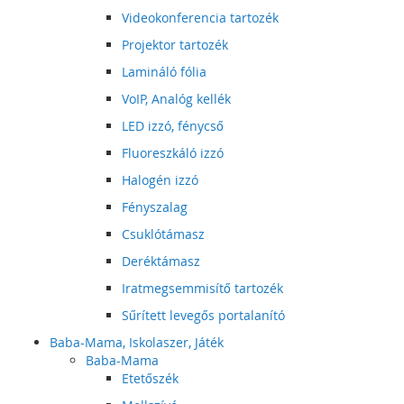
Videokonferencia tartozék
Projektor tartozék
Lamináló fólia
VoIP, Analóg kellék
LED izzó, fénycső
Fluoreszkáló izzó
Halogén izzó
Fényszalag
Csuklótámasz
Deréktámasz
Iratmegsemmisítő tartozék
Sűrített levegős portalanító
Baba-Mama, Iskolaszer, Játék
Baba-Mama
Etetőszék