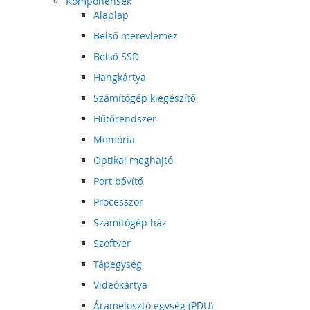
Komponensek
Alaplap
Belső merevlemez
Belső SSD
Hangkártya
Számítógép kiegészítő
Hűtőrendszer
Memória
Optikai meghajtó
Port bővítő
Processzor
Számítógép ház
Szoftver
Tápegység
Videókártya
Áramelosztó egység (PDU)