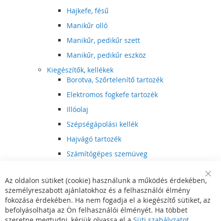
Hajkefe, fésű
Manikűr olló
Manikűr, pedikűr szett
Manikűr, pedikűr eszköz
Kiegészítők, kellékek
Borotva, Szőrtelenítő tartozék
Elektromos fogkefe tartozék
Illóolaj
Szépségápolási kellék
Hajvágó tartozék
Számítógépes szemüveg
Egészségápolási kellék
Az oldalon sütiket (cookie) használunk a működés érdekében,
Hajvágó kiegészítő
Clo
személyreszabott ajánlatokhoz és a felhasználói élmény
Coo
Szórakoztató elektronika
Bar
fokozása érdekében. Ha nem fogadja el a kiegészítő sütiket, az
Multimédia
befolyásolhatja az Ön felhasználói élményét. Ha többet
DVD, BluRay lejátszó
szeretne megtudni, kérjük olvassa el a
Süti szabályzatot