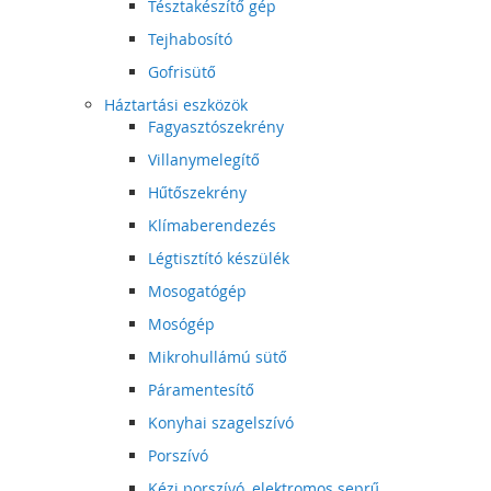
Tésztakészítő gép
Tejhabosító
Gofrisütő
Háztartási eszközök
Fagyasztószekrény
Villanymelegítő
Hűtőszekrény
Klímaberendezés
Légtisztító készülék
Mosogatógép
Mosógép
Mikrohullámú sütő
Páramentesítő
Konyhai szagelszívó
Porszívó
Kézi porszívó, elektromos seprű