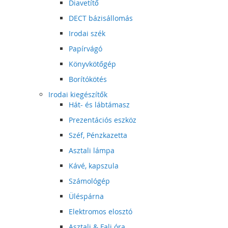
Diavetítő
DECT bázisállomás
Irodai szék
Papírvágó
Könyvkötőgép
Borítókötés
Irodai kiegészítők
Hát- és lábtámasz
Prezentációs eszköz
Széf, Pénzkazetta
Asztali lámpa
Kávé, kapszula
Számológép
Üléspárna
Elektromos elosztó
Asztali & Fali óra