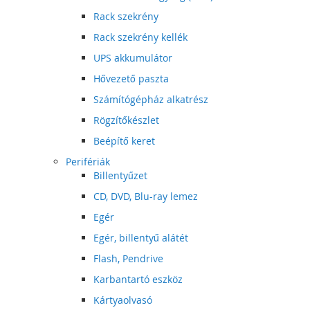
Rack szekrény
Rack szekrény kellék
UPS akkumulátor
Hővezető paszta
Számítógépház alkatrész
Rögzítőkészlet
Beépítő keret
Perifériák
Billentyűzet
CD, DVD, Blu-ray lemez
Egér
Egér, billentyű alátét
Flash, Pendrive
Karbantartó eszköz
Kártyaolvasó