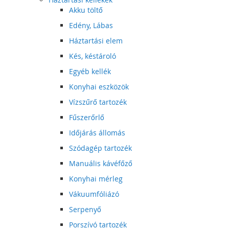
Akku töltő
Edény, Lábas
Háztartási elem
Kés, késtároló
Egyéb kellék
Konyhai eszközök
Vízszűrő tartozék
Fűszerőrlő
Időjárás állomás
Szódagép tartozék
Manuális kávéfőző
Konyhai mérleg
Vákuumfóliázó
Serpenyő
Porszívó tartozék