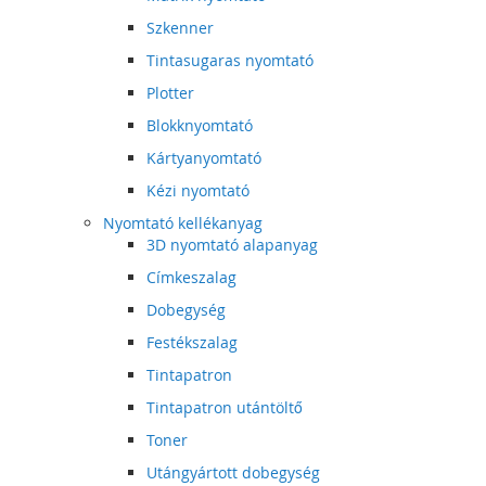
Szkenner
Tintasugaras nyomtató
Plotter
Blokknyomtató
Kártyanyomtató
Kézi nyomtató
Nyomtató kellékanyag
3D nyomtató alapanyag
Címkeszalag
Dobegység
Festékszalag
Tintapatron
Tintapatron utántöltő
Toner
Utángyártott dobegység