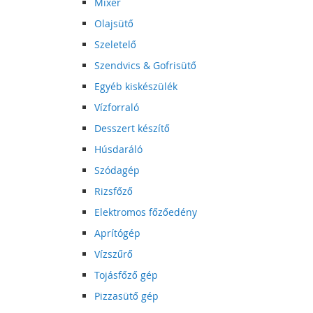
Mixer
Olajsütő
Szeletelő
Szendvics & Gofrisütő
Egyéb kiskészülék
Vízforraló
Desszert készítő
Húsdaráló
Szódagép
Rizsfőző
Elektromos főzőedény
Aprítógép
Vízszűrő
Tojásfőző gép
Pizzasütő gép