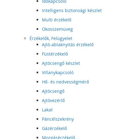
Időkapcsoló
Intelligens biztonsági készlet
Multi érzékelő
Okosszemüveg
Érzékelők, Felügyelet
Ajtó-ablaknyitás érzékelő
Füstérzékelő
Ajtócsengő készlet
Villanykapcsoló
Hő- és nedvességmérő
Ajtócsengő
Ajtóvezérlő
Lakat
Páncélszekrény
Gázérzékelő
Mozgásérzékelő