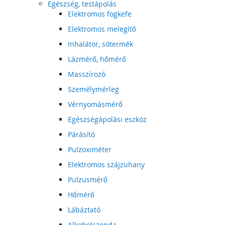
Egészség, testápolás
Elektromos fogkefe
Elektromos melegítő
Inhalátor, sótermék
Lázmérő, hőmérő
Masszírozó
Személymérleg
Vérnyomásmérő
Egészségápolási eszköz
Párásító
Pulzoximéter
Elektromos szájzuhany
Pulzusmérő
Hőmérő
Lábáztató
Alkoholszonda