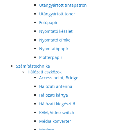
Utángyártott tintapatron
Utángyártott toner
Fotópapír
Nyomtató készlet
Nyomtató címke
Nyomtatópapír
Plotterpapír
Számítástechnika
Hálózati eszközök
Access point, Bridge
Hálózati antenna
Hálózati kártya
Hálózati kiegészítő
KVM, Video switch
Média konverter
Modem