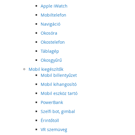
Apple iWatch
Mobiltelefon
Navigáció
Okosóra
Okostelefon
Táblagép
Okosgyűrű
Mobil kiegészítők
Mobil billentyűzet
Mobil kihangosító
Mobil eszköz tartó
PowerBank
Szelfi bot, gimbal
Érintőtoll
VR szemüveg