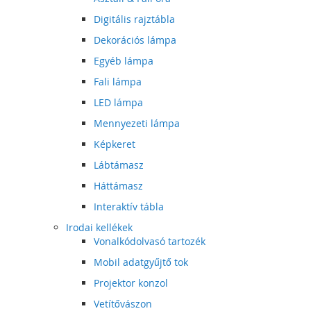
Digitális rajztábla
Dekorációs lámpa
Egyéb lámpa
Fali lámpa
LED lámpa
Mennyezeti lámpa
Képkeret
Lábtámasz
Háttámasz
Interaktív tábla
Irodai kellékek
Vonalkódolvasó tartozék
Mobil adatgyűjtő tok
Projektor konzol
Vetítővászon