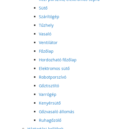
Sütő
Szárítógép
Tűzhely
Vasaló
Ventilátor
Főzőlap
Hordozható főzőlap
Elektromos sütő
Robotporszívó
Gőztisztító
Varrógép
Kenyérsütő
Gőzvasaló állomás
Ruhagőzölő
Háztartási kellékek