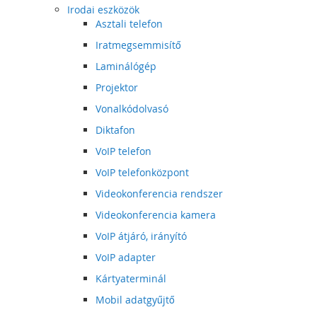
Irodai eszközök
Asztali telefon
Iratmegsemmisítő
Laminálógép
Projektor
Vonalkódolvasó
Diktafon
VoIP telefon
VoIP telefonközpont
Videokonferencia rendszer
Videokonferencia kamera
VoIP átjáró, irányító
VoIP adapter
Kártyaterminál
Mobil adatgyűjtő