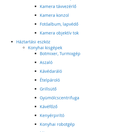
Kamera távvezérlő
Kamera konzol
Fotóalbum, lapvédő
Kamera objektív tok
Háztartási eszköz
Konyhai kisgépek
Botmixer, Turmixgép
Aszaló
Kávédaráló
Ételpároló
Grillsütő
Gyümölcscentrifuga
Kávéfőző
Kenyérpirító
Konyhai robotgép