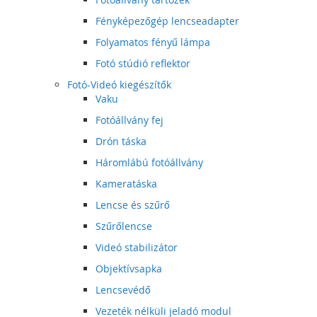
Fényképezőgép lencseadapter
Folyamatos fényű lámpa
Fotó stúdió reflektor
Fotó-Videó kiegészítők
Vaku
Fotóállvány fej
Drón táska
Háromlábú fotóállvány
Kameratáska
Lencse és szűrő
Szűrőlencse
Videó stabilizátor
Objektívsapka
Lencsevédő
Vezeték nélküli jeladó modul