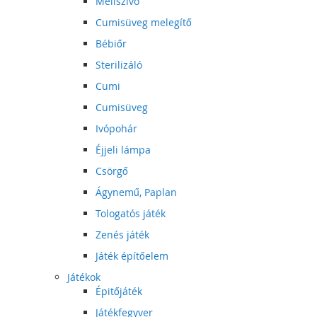
Mellszívó
Cumisüveg melegítő
Bébiőr
Sterilizáló
Cumi
Cumisüveg
Ivópohár
Éjjeli lámpa
Csörgő
Ágynemű, Paplan
Tologatós játék
Zenés játék
Játék építőelem
Játékok
Épitőjáték
Játékfegyver