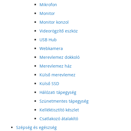
Mikrofon
Monitor
Monitor konzol
Videorögzítő eszköz
USB Hub
Webkamera
Merevlemez dokkoló
Merevlemez ház
Külső merevlemez
Külső SSD
Hálózati tápegység
Szünetmentes tápegység
Kelléktisztító készlet
Csatlakozó átalakító
Szépség és egészség