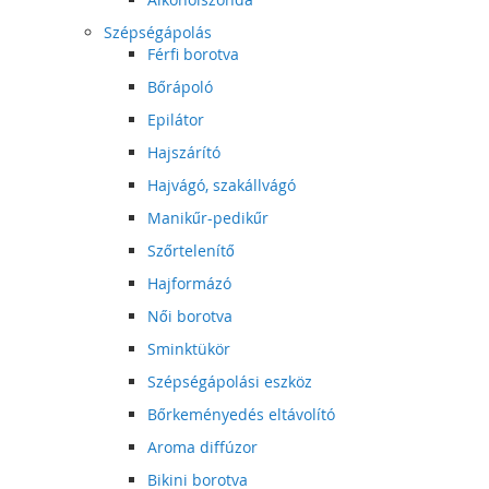
Szépségápolás
Férfi borotva
Bőrápoló
Epilátor
Hajszárító
Hajvágó, szakállvágó
Manikűr-pedikűr
Szőrtelenítő
Hajformázó
Női borotva
Sminktükör
Szépségápolási eszköz
Bőrkeményedés eltávolító
Aroma diffúzor
Bikini borotva