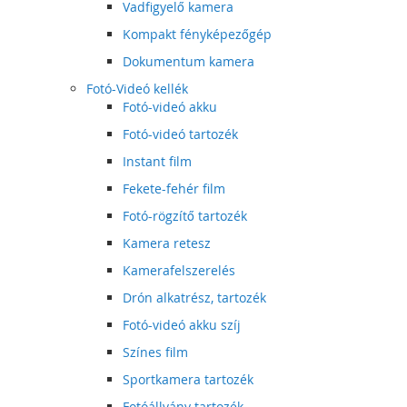
Vadfigyelő kamera
Kompakt fényképezőgép
Dokumentum kamera
Fotó-Videó kellék
Fotó-videó akku
Fotó-videó tartozék
Instant film
Fekete-fehér film
Fotó-rögzítő tartozék
Kamera retesz
Kamerafelszerelés
Drón alkatrész, tartozék
Fotó-videó akku szíj
Színes film
Sportkamera tartozék
Fotóállvány tartozék