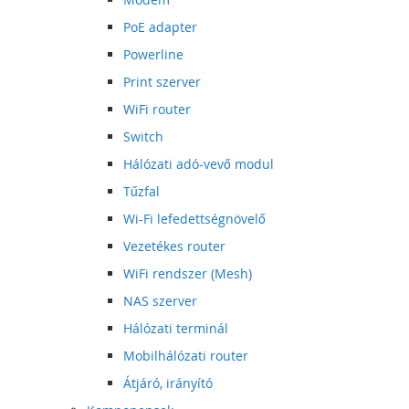
PoE adapter
Powerline
Print szerver
WiFi router
Switch
Hálózati adó-vevő modul
Tűzfal
Wi-Fi lefedettségnövelő
Vezetékes router
WiFi rendszer (Mesh)
NAS szerver
Hálózati terminál
Mobilhálózati router
Átjáró, irányító