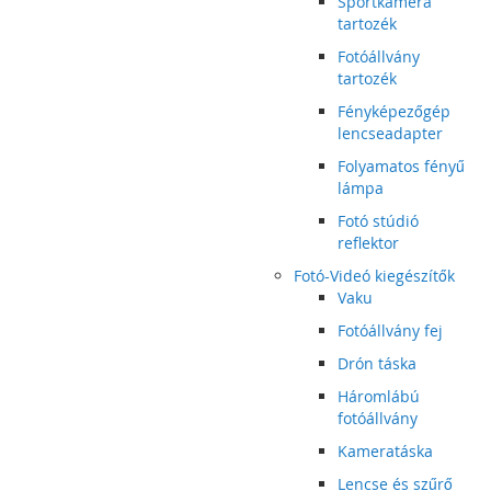
Sportkamera
tartozék
Fotóállvány
tartozék
Fényképezőgép
lencseadapter
Folyamatos fényű
lámpa
Fotó stúdió
reflektor
Fotó-Videó kiegészítők
Vaku
Fotóállvány fej
Drón táska
Háromlábú
fotóállvány
Kameratáska
Lencse és szűrő