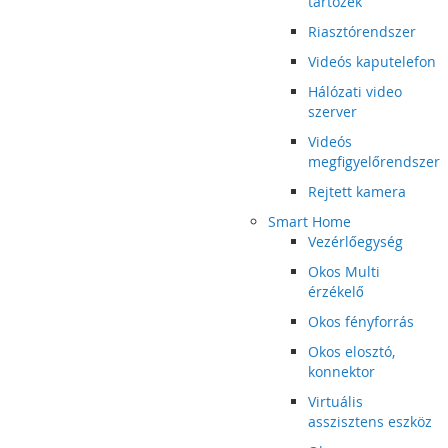
tartozék
Riasztórendszer
Videós kaputelefon
Hálózati video
szerver
Videós
megfigyelőrendszer
Rejtett kamera
Smart Home
Vezérlőegység
Okos Multi
érzékelő
Okos fényforrás
Okos elosztó,
konnektor
Virtuális
asszisztens eszköz