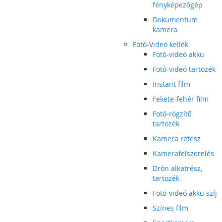
fényképezőgép
Dokumentum
kamera
Fotó-Videó kellék
Fotó-videó akku
Fotó-videó tartozék
Instant film
Fekete-fehér film
Fotó-rögzítő
tartozék
Kamera retesz
Kamerafelszerelés
Drón alkatrész,
tartozék
Fotó-videó akku szíj
Színes film