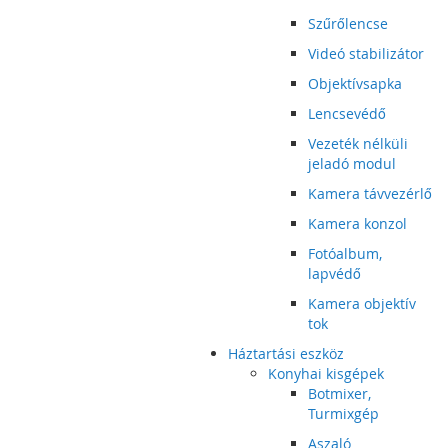
Szűrőlencse
Videó stabilizátor
Objektívsapka
Lencsevédő
Vezeték nélküli
jeladó modul
Kamera távvezérlő
Kamera konzol
Fotóalbum,
lapvédő
Kamera objektív
tok
Háztartási eszköz
Konyhai kisgépek
Botmixer,
Turmixgép
Aszaló