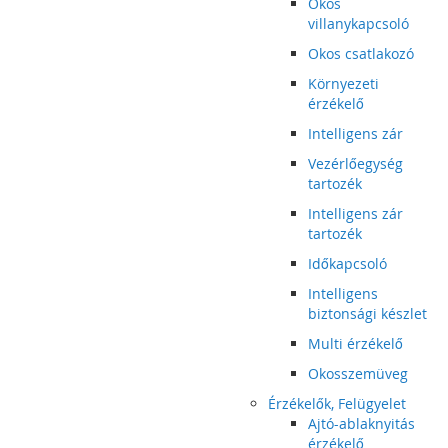
Okos
villanykapcsoló
Okos csatlakozó
Környezeti
érzékelő
Intelligens zár
Vezérlőegység
tartozék
Intelligens zár
tartozék
Időkapcsoló
Intelligens
biztonsági készlet
Multi érzékelő
Okosszemüveg
Érzékelők, Felügyelet
Ajtó-ablaknyitás
érzékelő