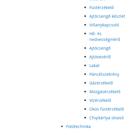
Füstérzékelő
Ajtócsengő készlet
Villanykapcsoló
Hő- és
nedvességmérő
Ajtócsengő
Ajtóvezérlő
Lakat
Páncélszekrény
Gázérzékelő
Mozgásérzékelő
Vízérzékelő
Okos füstérzékelő
Chipkártya olvasó
Fotótechnika