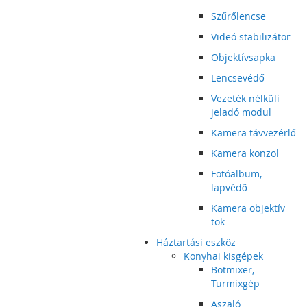
Szűrőlencse
Videó stabilizátor
Objektívsapka
Lencsevédő
Vezeték nélküli
jeladó modul
Kamera távvezérlő
Kamera konzol
Fotóalbum,
lapvédő
Kamera objektív
tok
Háztartási eszköz
Konyhai kisgépek
Botmixer,
Turmixgép
Aszaló