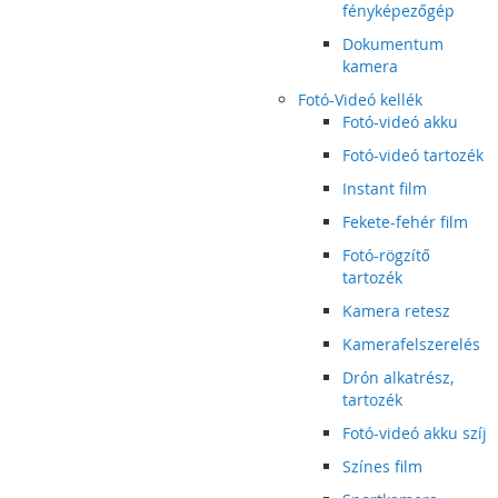
fényképezőgép
Dokumentum
kamera
Fotó-Videó kellék
Fotó-videó akku
Fotó-videó tartozék
Instant film
Fekete-fehér film
Fotó-rögzítő
tartozék
Kamera retesz
Kamerafelszerelés
Drón alkatrész,
tartozék
Fotó-videó akku szíj
Színes film