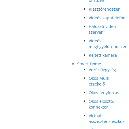
tartozék
Riasztórendszer
Videós kaputelefon
Hálózati video
szerver
Videós
megfigyelőrendszer
Rejtett kamera
Smart Home
Vezérlőegység
Okos Multi
érzékelő
Okos fényforrás
Okos elosztó,
konnektor
Virtuális
asszisztens eszköz