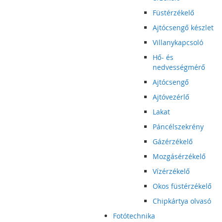
Füstérzékelő
Ajtócsengő készlet
Villanykapcsoló
Hő- és
nedvességmérő
Ajtócsengő
Ajtóvezérlő
Lakat
Páncélszekrény
Gázérzékelő
Mozgásérzékelő
Vízérzékelő
Okos füstérzékelő
Chipkártya olvasó
Fotótechnika