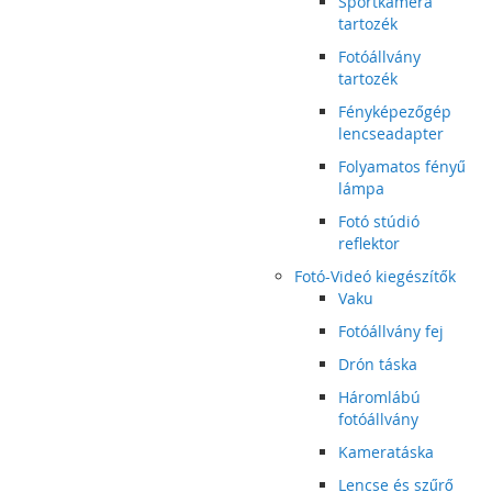
Sportkamera
tartozék
Fotóállvány
tartozék
Fényképezőgép
lencseadapter
Folyamatos fényű
lámpa
Fotó stúdió
reflektor
Fotó-Videó kiegészítők
Vaku
Fotóállvány fej
Drón táska
Háromlábú
fotóállvány
Kameratáska
Lencse és szűrő