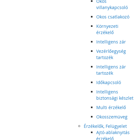
Okos
villanykapcsoló
Okos csatlakozó
Környezeti
érzékelő
Intelligens zár
Vezérlőegység
tartozék
Intelligens zár
tartozék
Időkapcsoló
Intelligens
biztonsági készlet
Multi érzékelő
Okosszemüveg
Érzékelők, Felügyelet
Ajtó-ablaknyitás
érzékelő