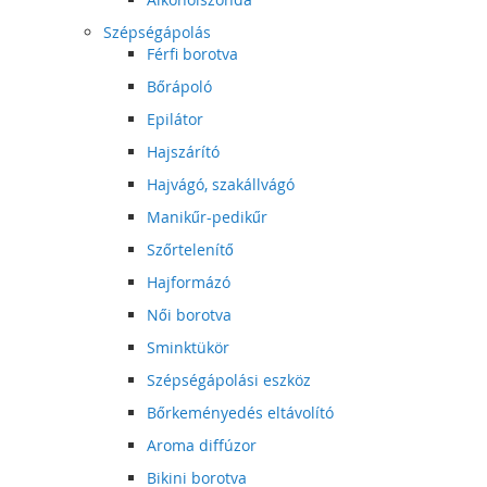
Szépségápolás
Férfi borotva
Bőrápoló
Epilátor
Hajszárító
Hajvágó, szakállvágó
Manikűr-pedikűr
Szőrtelenítő
Hajformázó
Női borotva
Sminktükör
Szépségápolási eszköz
Bőrkeményedés eltávolító
Aroma diffúzor
Bikini borotva