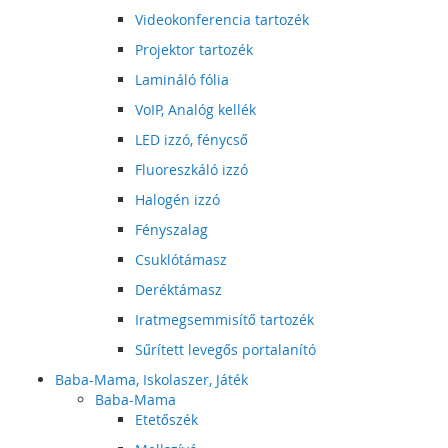
Videokonferencia tartozék
Projektor tartozék
Lamináló fólia
VoIP, Analóg kellék
LED izzó, fénycső
Fluoreszkáló izzó
Halogén izzó
Fényszalag
Csuklótámasz
Deréktámasz
Iratmegsemmisítő tartozék
Sűrített levegős portalanító
Baba-Mama, Iskolaszer, Játék
Baba-Mama
Etetőszék