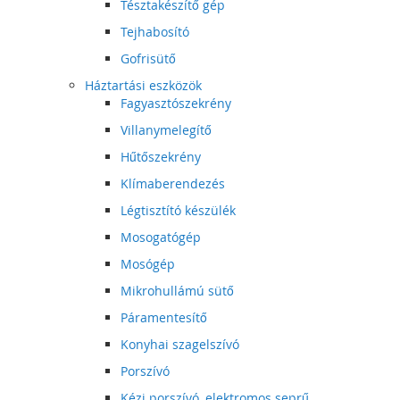
Tésztakészítő gép
Tejhabosító
Gofrisütő
Háztartási eszközök
Fagyasztószekrény
Villanymelegítő
Hűtőszekrény
Klímaberendezés
Légtisztító készülék
Mosogatógép
Mosógép
Mikrohullámú sütő
Páramentesítő
Konyhai szagelszívó
Porszívó
Kézi porszívó, elektromos seprű