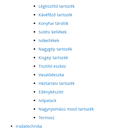
Légtisztító tartozék
Kávéfőző tartozék
Konyhai tárolók
Sütési kellékek
Ivókellékek
Nagygép tartozék
Kisgép tartozék
Tisztító eszköz
Vasalódeszka
Háztartási tartozék
Edénykészlet
Ivópalack
Nagynyomású mosó tartozék
Termosz
Irodatechnika