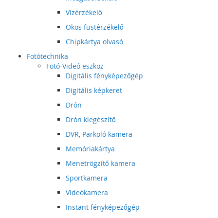
Vízérzékelő
Okos füstérzékelő
Chipkártya olvasó
Fotótechnika
Fotó-Videó eszköz
Digitális fényképezőgép
Digitális képkeret
Drón
Drón kiegészítő
DVR, Parkoló kamera
Memóriakártya
Menetrögzítő kamera
Sportkamera
Videókamera
Instant fényképezőgép