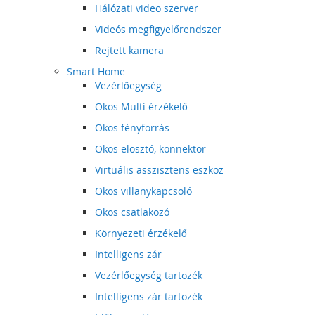
Hálózati video szerver
Videós megfigyelőrendszer
Rejtett kamera
Smart Home
Vezérlőegység
Okos Multi érzékelő
Okos fényforrás
Okos elosztó, konnektor
Virtuális asszisztens eszköz
Okos villanykapcsoló
Okos csatlakozó
Környezeti érzékelő
Intelligens zár
Vezérlőegység tartozék
Intelligens zár tartozék