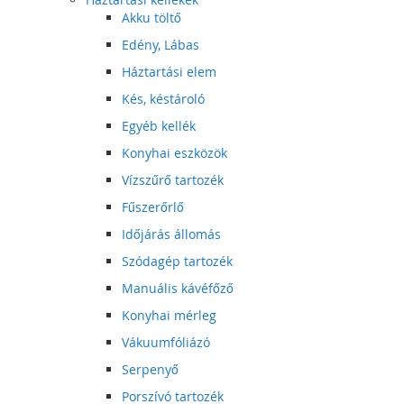
Akku töltő
Edény, Lábas
Háztartási elem
Kés, késtároló
Egyéb kellék
Konyhai eszközök
Vízszűrő tartozék
Fűszerőrlő
Időjárás állomás
Szódagép tartozék
Manuális kávéfőző
Konyhai mérleg
Vákuumfóliázó
Serpenyő
Porszívó tartozék