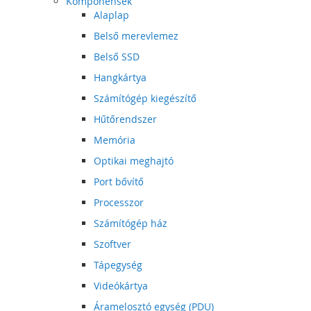
Komponensek
Alaplap
Belső merevlemez
Belső SSD
Hangkártya
Számítógép kiegészítő
Hűtőrendszer
Memória
Optikai meghajtó
Port bővítő
Processzor
Számítógép ház
Szoftver
Tápegység
Videókártya
Áramelosztó egység (PDU)