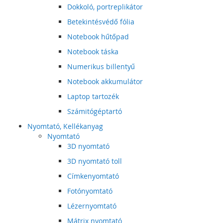
Dokkoló, portreplikátor
Betekintésvédő fólia
Notebook hűtőpad
Notebook táska
Numerikus billentyű
Notebook akkumulátor
Laptop tartozék
Számitógéptartó
Nyomtató, Kellékanyag
Nyomtató
3D nyomtató
3D nyomtató toll
Címkenyomtató
Fotónyomtató
Lézernyomtató
Mátrix nyomtató