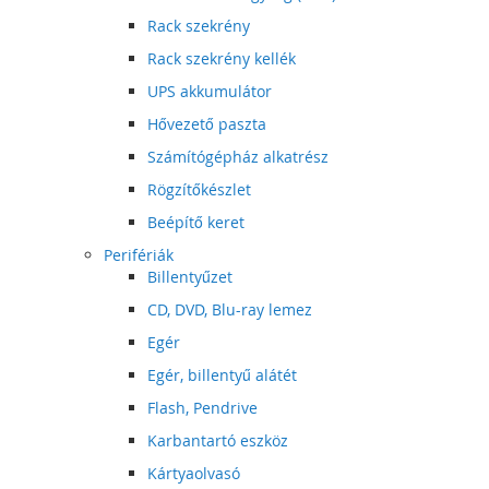
Rack szekrény
Rack szekrény kellék
UPS akkumulátor
Hővezető paszta
Számítógépház alkatrész
Rögzítőkészlet
Beépítő keret
Perifériák
Billentyűzet
CD, DVD, Blu-ray lemez
Egér
Egér, billentyű alátét
Flash, Pendrive
Karbantartó eszköz
Kártyaolvasó