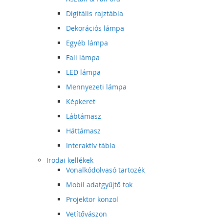
Digitális rajztábla
Dekorációs lámpa
Egyéb lámpa
Fali lámpa
LED lámpa
Mennyezeti lámpa
Képkeret
Lábtámasz
Háttámasz
Interaktív tábla
Irodai kellékek
Vonalkódolvasó tartozék
Mobil adatgyűjtő tok
Projektor konzol
Vetítővászon