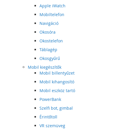
Apple iWatch
Mobiltelefon
Navigáció
Okosóra
Okostelefon
Táblagép
Okosgyűrű
Mobil kiegészítők
Mobil billentyűzet
Mobil kihangosító
Mobil eszköz tartó
PowerBank
Szelfi bot, gimbal
Érintőtoll
VR szemüveg