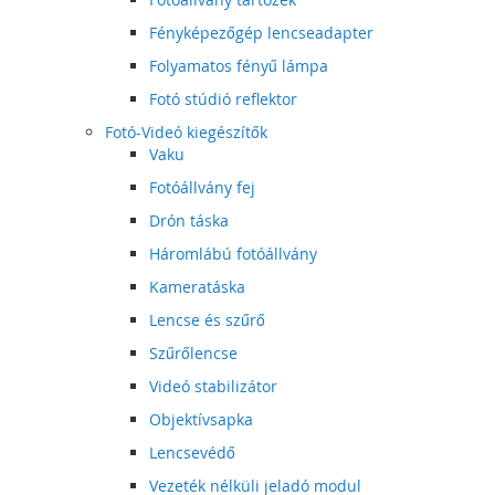
Fényképezőgép lencseadapter
Folyamatos fényű lámpa
Fotó stúdió reflektor
Fotó-Videó kiegészítők
Vaku
Fotóállvány fej
Drón táska
Háromlábú fotóállvány
Kameratáska
Lencse és szűrő
Szűrőlencse
Videó stabilizátor
Objektívsapka
Lencsevédő
Vezeték nélküli jeladó modul