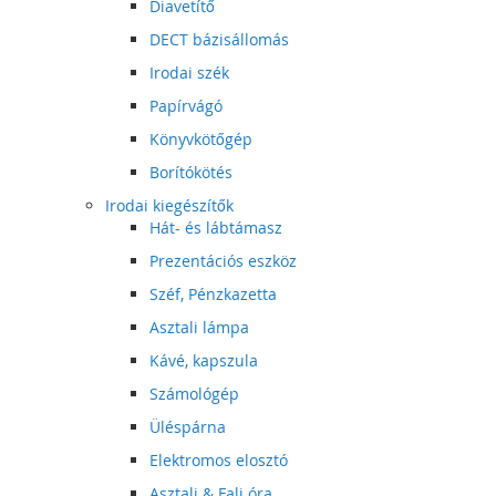
Diavetítő
DECT bázisállomás
Irodai szék
Papírvágó
Könyvkötőgép
Borítókötés
Irodai kiegészítők
Hát- és lábtámasz
Prezentációs eszköz
Széf, Pénzkazetta
Asztali lámpa
Kávé, kapszula
Számológép
Üléspárna
Elektromos elosztó
Asztali & Fali óra