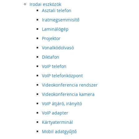
Irodai eszközök
Asztali telefon
Iratmegsemmisítő
Laminálógép
Projektor
Vonalkódolvasó
Diktafon
VoIP telefon
VoIP telefonközpont
Videokonferencia rendszer
Videokonferencia kamera
VoIP átjáró, irányító
VoIP adapter
Kártyaterminál
Mobil adatgyűjtő