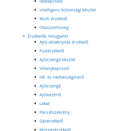
Időkapcsoló
Intelligens biztonsági készlet
Multi érzékelő
Okosszemüveg
Érzékelők, Felügyelet
Ajtó-ablaknyitás érzékelő
Füstérzékelő
Ajtócsengő készlet
Villanykapcsoló
Hő- és nedvességmérő
Ajtócsengő
Ajtóvezérlő
Lakat
Páncélszekrény
Gázérzékelő
Mozgásérzékelő