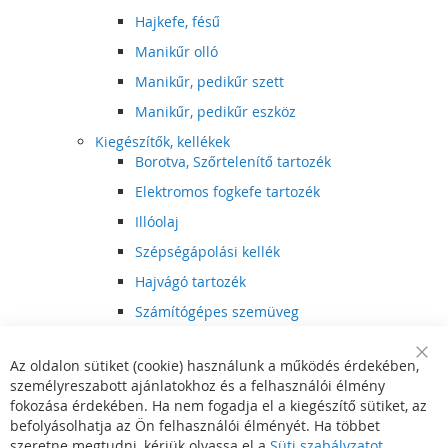
Hajkefe, fésű
Manikűr olló
Manikűr, pedikűr szett
Manikűr, pedikűr eszköz
Kiegészítők, kellékek
Borotva, Szőrtelenítő tartozék
Elektromos fogkefe tartozék
Illóolaj
Szépségápolási kellék
Hajvágó tartozék
Számítógépes szemüveg
Egészségápolási kellék
Az oldalon sütiket (cookie) használunk a működés érdekében,
Hajvágó kiegészítő
Clo
személyreszabott ajánlatokhoz és a felhasználói élmény
Coo
Szórakoztató elektronika
Bar
fokozása érdekében. Ha nem fogadja el a kiegészítő sütiket, az
Multimédia
befolyásolhatja az Ön felhasználói élményét. Ha többet
DVD, BluRay lejátszó
szeretne megtudni, kérjük olvassa el a
Süti szabályzatot