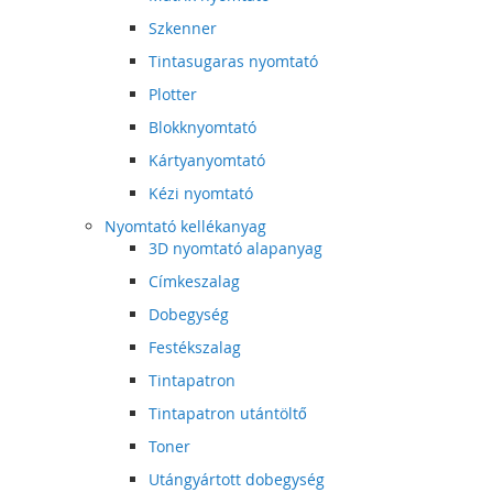
Szkenner
Tintasugaras nyomtató
Plotter
Blokknyomtató
Kártyanyomtató
Kézi nyomtató
Nyomtató kellékanyag
3D nyomtató alapanyag
Címkeszalag
Dobegység
Festékszalag
Tintapatron
Tintapatron utántöltő
Toner
Utángyártott dobegység