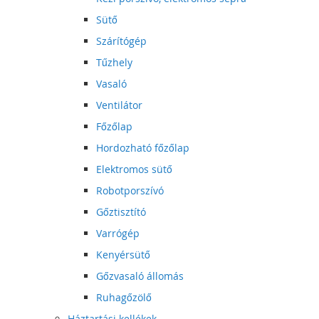
Sütő
Szárítógép
Tűzhely
Vasaló
Ventilátor
Főzőlap
Hordozható főzőlap
Elektromos sütő
Robotporszívó
Gőztisztító
Varrógép
Kenyérsütő
Gőzvasaló állomás
Ruhagőzölő
Háztartási kellékek