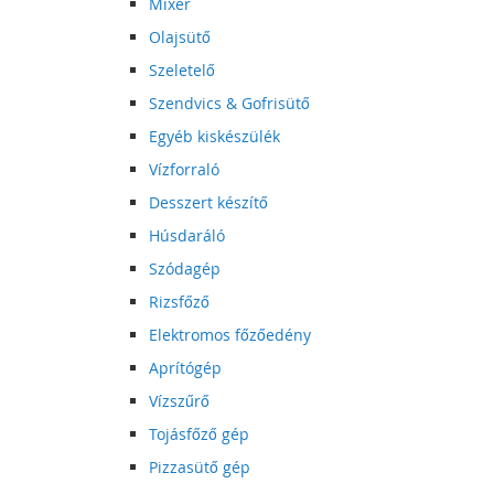
Mixer
Olajsütő
Szeletelő
Szendvics & Gofrisütő
Egyéb kiskészülék
Vízforraló
Desszert készítő
Húsdaráló
Szódagép
Rizsfőző
Elektromos főzőedény
Aprítógép
Vízszűrő
Tojásfőző gép
Pizzasütő gép