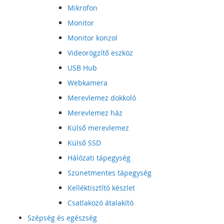
Mikrofon
Monitor
Monitor konzol
Videorögzítő eszköz
USB Hub
Webkamera
Merevlemez dokkoló
Merevlemez ház
Külső merevlemez
Külső SSD
Hálózati tápegység
Szünetmentes tápegység
Kelléktisztító készlet
Csatlakozó átalakító
Szépség és egészség