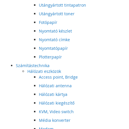
Utángyártott tintapatron
Utángyártott toner
Fotópapír
Nyomtató készlet
Nyomtató címke
Nyomtatópapír
Plotterpapír
Számítástechnika
Hálózati eszközök
Access point, Bridge
Hálózati antenna
Hálózati kártya
Hálózati kiegészítő
KVM, Video switch
Média konverter
Modem