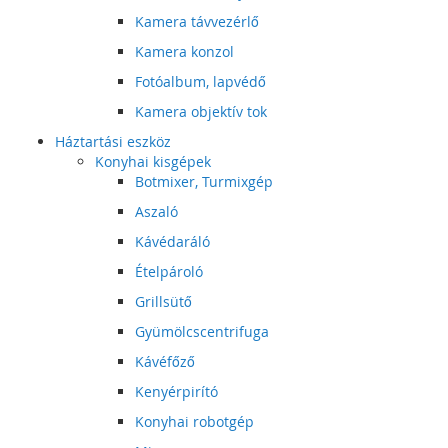
Kamera távvezérlő
Kamera konzol
Fotóalbum, lapvédő
Kamera objektív tok
Háztartási eszköz
Konyhai kisgépek
Botmixer, Turmixgép
Aszaló
Kávédaráló
Ételpároló
Grillsütő
Gyümölcscentrifuga
Kávéfőző
Kenyérpirító
Konyhai robotgép