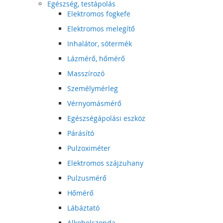
Egészség, testápolás
Elektromos fogkefe
Elektromos melegítő
Inhalátor, sótermék
Lázmérő, hőmérő
Masszírozó
Személymérleg
Vérnyomásmérő
Egészségápolási eszköz
Párásító
Pulzoximéter
Elektromos szájzuhany
Pulzusmérő
Hőmérő
Lábáztató
Alkoholszonda