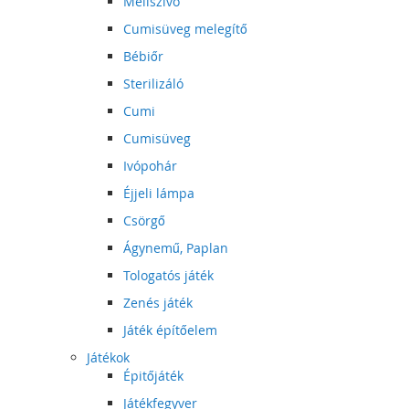
Mellszívó
Cumisüveg melegítő
Bébiőr
Sterilizáló
Cumi
Cumisüveg
Ivópohár
Éjjeli lámpa
Csörgő
Ágynemű, Paplan
Tologatós játék
Zenés játék
Játék építőelem
Játékok
Épitőjáték
Játékfegyver