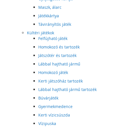
Maszk, álarc
Játékkártya
Távirányítós játék
Kültéri játékok
Felfújható játék
Homokozó és tartozék
Játszótér és tartozék
Lábbal hajtható jármű
Homokozó játék
Kerti játszóház tartozék
Lábbal hajtható jármű tartozék
Búvárjáték
Gyermekmedence
Kerti vízicsúszda
Vízipuska