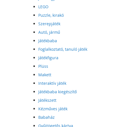
LEGO
Puzzle, kirakó
Szerepjáték
Autó, jármű
Játékbaba
Foglalkoztató, tanuló játék
Játékfigura
Plüss
Makett
Interaktív játék
Játékbaba kiegészítő
Játékszett
Kézműves játék
Babaház
Gyűjtögetős kártya