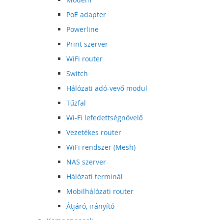
PoE adapter
Powerline
Print szerver
WiFi router
Switch
Hálózati adó-vevő modul
Tűzfal
Wi-Fi lefedettségnövelő
Vezetékes router
WiFi rendszer (Mesh)
NAS szerver
Hálózati terminál
Mobilhálózati router
Átjáró, irányító