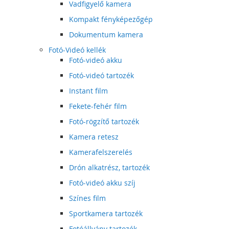
Vadfigyelő kamera
Kompakt fényképezőgép
Dokumentum kamera
Fotó-Videó kellék
Fotó-videó akku
Fotó-videó tartozék
Instant film
Fekete-fehér film
Fotó-rögzítő tartozék
Kamera retesz
Kamerafelszerelés
Drón alkatrész, tartozék
Fotó-videó akku szíj
Színes film
Sportkamera tartozék
Fotóállvány tartozék