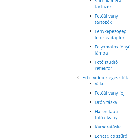
Sportkamera
tartozék
Fotóállvány
tartozék
Fényképezőgép
lencseadapter
Folyamatos fényű
lámpa
Fotó stúdió
reflektor
Fotó-Videó kiegészítők
Vaku
Fotóállvány fej
Drón táska
Háromlábú
fotóállvány
Kameratáska
Lencse és szűrő