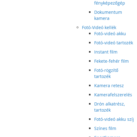
fényképezőgép
Dokumentum
kamera
Fotó-Videó kellék
Fotó-videó akku
Fotó-videó tartozék
Instant film
Fekete-fehér film
Fotó-rögzítő
tartozék
Kamera retesz
Kamerafelszerelés
Drón alkatrész,
tartozék
Fotó-videó akku szíj
Színes film