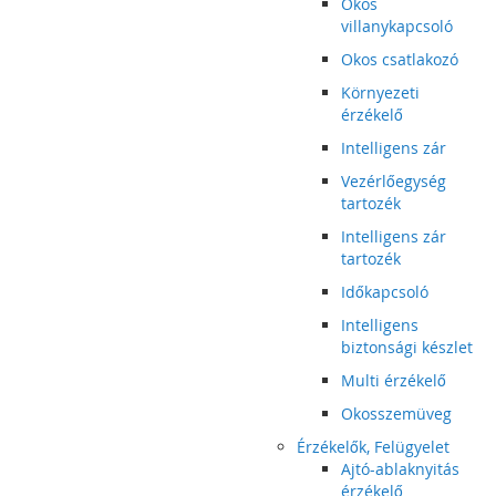
Okos
villanykapcsoló
Okos csatlakozó
Környezeti
érzékelő
Intelligens zár
Vezérlőegység
tartozék
Intelligens zár
tartozék
Időkapcsoló
Intelligens
biztonsági készlet
Multi érzékelő
Okosszemüveg
Érzékelők, Felügyelet
Ajtó-ablaknyitás
érzékelő