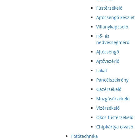
Füstérzékelő
Ajtócsengő készlet
Villanykapcsoló
Hő- és
nedvességmérő
Ajtócsengő
Ajtóvezérlő
Lakat
Páncélszekrény
Gázérzékelő
Mozgásérzékelő
Vízérzékelő
Okos füstérzékelő
Chipkártya olvasó
Fotótechnika