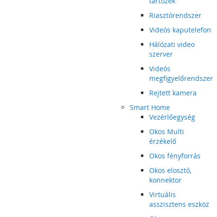
tartozék
Riasztórendszer
Videós kaputelefon
Hálózati video
szerver
Videós
megfigyelőrendszer
Rejtett kamera
Smart Home
Vezérlőegység
Okos Multi
érzékelő
Okos fényforrás
Okos elosztó,
konnektor
Virtuális
asszisztens eszköz