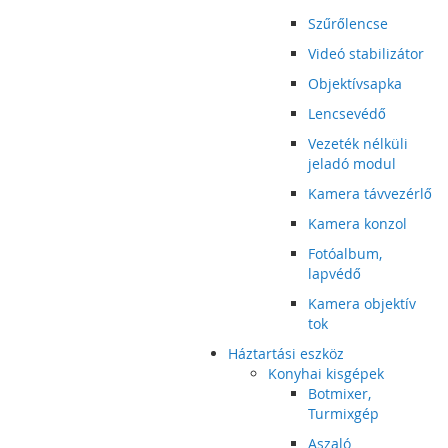
Szűrőlencse
Videó stabilizátor
Objektívsapka
Lencsevédő
Vezeték nélküli
jeladó modul
Kamera távvezérlő
Kamera konzol
Fotóalbum,
lapvédő
Kamera objektív
tok
Háztartási eszköz
Konyhai kisgépek
Botmixer,
Turmixgép
Aszaló