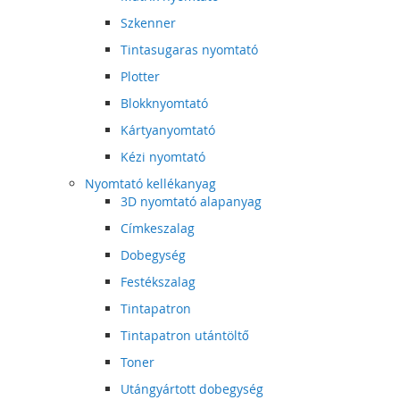
Szkenner
Tintasugaras nyomtató
Plotter
Blokknyomtató
Kártyanyomtató
Kézi nyomtató
Nyomtató kellékanyag
3D nyomtató alapanyag
Címkeszalag
Dobegység
Festékszalag
Tintapatron
Tintapatron utántöltő
Toner
Utángyártott dobegység