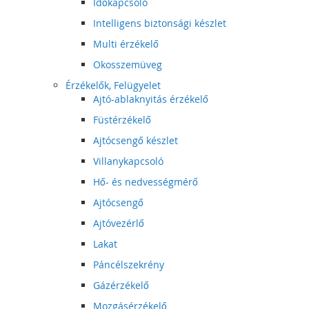
Időkapcsoló
Intelligens biztonsági készlet
Multi érzékelő
Okosszemüveg
Érzékelők, Felügyelet
Ajtó-ablaknyitás érzékelő
Füstérzékelő
Ajtócsengő készlet
Villanykapcsoló
Hő- és nedvességmérő
Ajtócsengő
Ajtóvezérlő
Lakat
Páncélszekrény
Gázérzékelő
Mozgásérzékelő