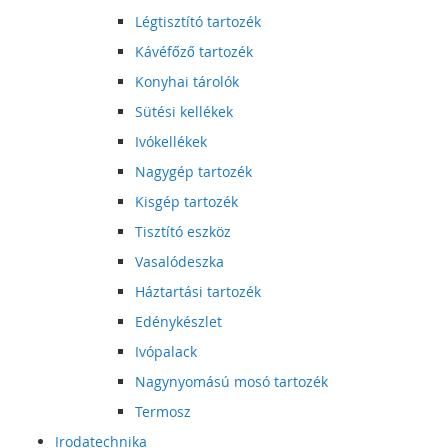
Légtisztító tartozék
Kávéfőző tartozék
Konyhai tárolók
Sütési kellékek
Ivókellékek
Nagygép tartozék
Kisgép tartozék
Tisztító eszköz
Vasalódeszka
Háztartási tartozék
Edénykészlet
Ivópalack
Nagynyomású mosó tartozék
Termosz
Irodatechnika