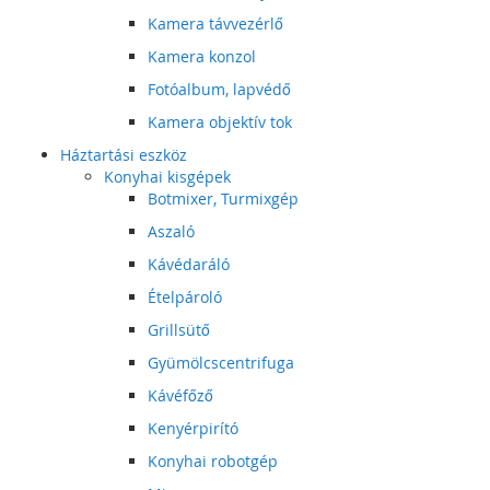
Kamera távvezérlő
Kamera konzol
Fotóalbum, lapvédő
Kamera objektív tok
Háztartási eszköz
Konyhai kisgépek
Botmixer, Turmixgép
Aszaló
Kávédaráló
Ételpároló
Grillsütő
Gyümölcscentrifuga
Kávéfőző
Kenyérpirító
Konyhai robotgép