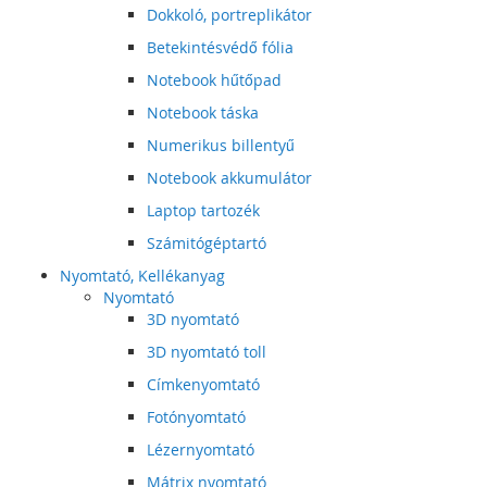
Dokkoló, portreplikátor
Betekintésvédő fólia
Notebook hűtőpad
Notebook táska
Numerikus billentyű
Notebook akkumulátor
Laptop tartozék
Számitógéptartó
Nyomtató, Kellékanyag
Nyomtató
3D nyomtató
3D nyomtató toll
Címkenyomtató
Fotónyomtató
Lézernyomtató
Mátrix nyomtató