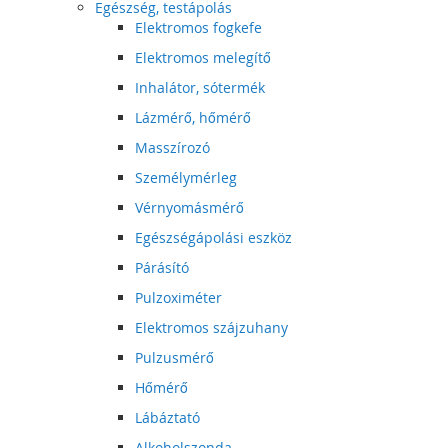
Egészség, testápolás
Elektromos fogkefe
Elektromos melegítő
Inhalátor, sótermék
Lázmérő, hőmérő
Masszírozó
Személymérleg
Vérnyomásmérő
Egészségápolási eszköz
Párásító
Pulzoximéter
Elektromos szájzuhany
Pulzusmérő
Hőmérő
Lábáztató
Alkoholszonda