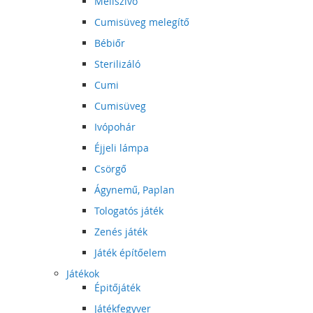
Mellszívó
Cumisüveg melegítő
Bébiőr
Sterilizáló
Cumi
Cumisüveg
Ivópohár
Éjjeli lámpa
Csörgő
Ágynemű, Paplan
Tologatós játék
Zenés játék
Játék építőelem
Játékok
Épitőjáték
Játékfegyver