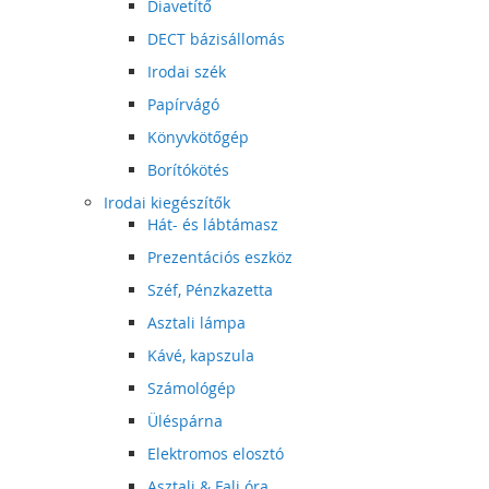
Diavetítő
DECT bázisállomás
Irodai szék
Papírvágó
Könyvkötőgép
Borítókötés
Irodai kiegészítők
Hát- és lábtámasz
Prezentációs eszköz
Széf, Pénzkazetta
Asztali lámpa
Kávé, kapszula
Számológép
Üléspárna
Elektromos elosztó
Asztali & Fali óra