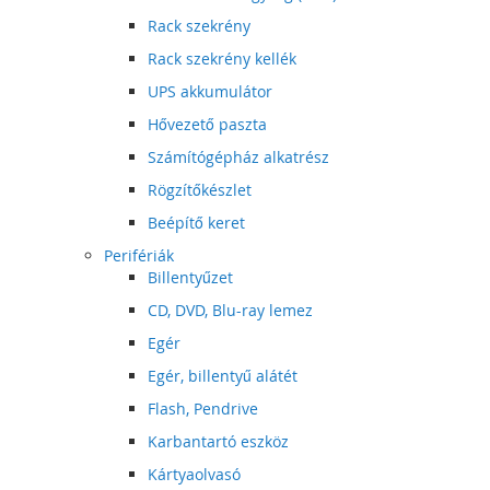
Rack szekrény
Rack szekrény kellék
UPS akkumulátor
Hővezető paszta
Számítógépház alkatrész
Rögzítőkészlet
Beépítő keret
Perifériák
Billentyűzet
CD, DVD, Blu-ray lemez
Egér
Egér, billentyű alátét
Flash, Pendrive
Karbantartó eszköz
Kártyaolvasó