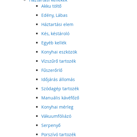
Akku töltő
Edény, Lábas
Háztartási elem
Kés, késtároló
Egyéb kellék
Konyhai eszközök
Vízszűrő tartozék
Fűszerőrlő
Időjárás állomás
Szódagép tartozék
Manuális kávéfőző
Konyhai mérleg
Vákuumfóliázó
Serpenyő
Porszívó tartozék