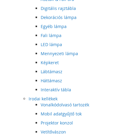
Digitális rajztábla
Dekorációs lámpa
Egyéb lámpa
Fali lámpa
LED lámpa
Mennyezeti lámpa
Képkeret
Lábtámasz
Háttámasz
Interaktív tábla
Irodai kellékek
Vonalkódolvasó tartozék
Mobil adatgyűjtő tok
Projektor konzol
Vetítővászon