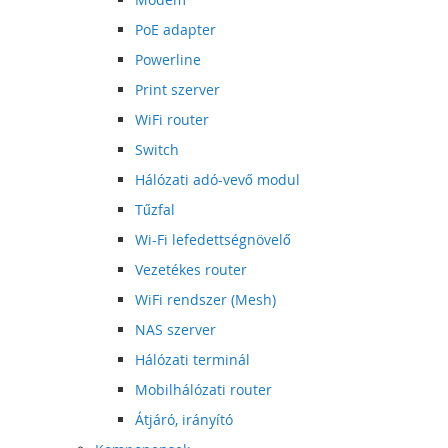
PoE adapter
Powerline
Print szerver
WiFi router
Switch
Hálózati adó-vevő modul
Tűzfal
Wi-Fi lefedettségnövelő
Vezetékes router
WiFi rendszer (Mesh)
NAS szerver
Hálózati terminál
Mobilhálózati router
Átjáró, irányító