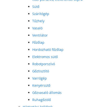
Sütő
Szárítógép
Tűzhely
Vasaló
Ventilátor
Főzőlap
Hordozható főzőlap
Elektromos sütő
Robotporszívó
Gőztisztító
Varrógép
Kenyérsütő
Gőzvasaló állomás
Ruhagőzölő
Háztartási kellékek