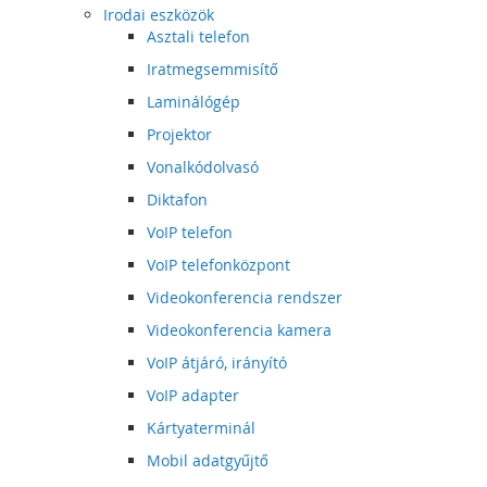
Irodai eszközök
Asztali telefon
Iratmegsemmisítő
Laminálógép
Projektor
Vonalkódolvasó
Diktafon
VoIP telefon
VoIP telefonközpont
Videokonferencia rendszer
Videokonferencia kamera
VoIP átjáró, irányító
VoIP adapter
Kártyaterminál
Mobil adatgyűjtő