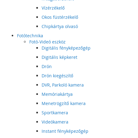
Vízérzékelő
Okos füstérzékelő
Chipkártya olvasó
Fotótechnika
Fotó-Videó eszköz
Digitális fényképezőgép
Digitális képkeret
Drón
Drón kiegészítő
DVR, Parkoló kamera
Memóriakártya
Menetrögzítő kamera
Sportkamera
Videókamera
Instant fényképezőgép