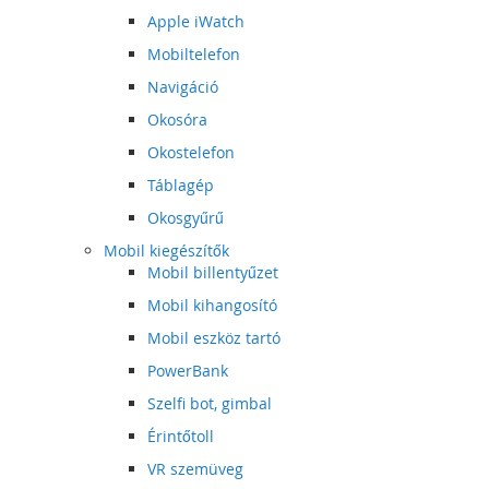
Apple iWatch
Mobiltelefon
Navigáció
Okosóra
Okostelefon
Táblagép
Okosgyűrű
Mobil kiegészítők
Mobil billentyűzet
Mobil kihangosító
Mobil eszköz tartó
PowerBank
Szelfi bot, gimbal
Érintőtoll
VR szemüveg