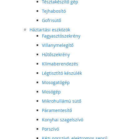
Tésztakészítő gép
Tejhabosító
Gofrisütő
Háztartási eszközök
Fagyasztószekrény
Villanymelegítő
Hűtőszekrény
Klímaberendezés
Légtisztító készülék
Mosogatógép
Mosógép
Mikrohullámú sütő
Páramentesítő
Konyhai szagelszívó
Porszívó
Kézi porszívó, elektromos seprű