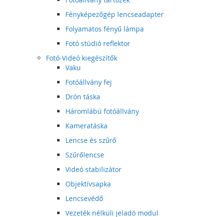
Fényképezőgép lencseadapter
Folyamatos fényű lámpa
Fotó stúdió reflektor
Fotó-Videó kiegészítők
Vaku
Fotóállvány fej
Drón táska
Háromlábú fotóállvány
Kameratáska
Lencse és szűrő
Szűrőlencse
Videó stabilizátor
Objektívsapka
Lencsevédő
Vezeték nélküli jeladó modul