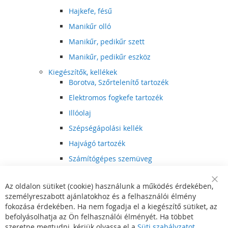
Hajkefe, fésű
Manikűr olló
Manikűr, pedikűr szett
Manikűr, pedikűr eszköz
Kiegészítők, kellékek
Borotva, Szőrtelenítő tartozék
Elektromos fogkefe tartozék
Illóolaj
Szépségápolási kellék
Hajvágó tartozék
Számítógépes szemüveg
Egészségápolási kellék
Az oldalon sütiket (cookie) használunk a működés érdekében,
Hajvágó kiegészítő
Clo
személyreszabott ajánlatokhoz és a felhasználói élmény
Coo
Szórakoztató elektronika
Bar
fokozása érdekében. Ha nem fogadja el a kiegészítő sütiket, az
Multimédia
befolyásolhatja az Ön felhasználói élményét. Ha többet
DVD, BluRay lejátszó
szeretne megtudni, kérjük olvassa el a
Süti szabályzatot