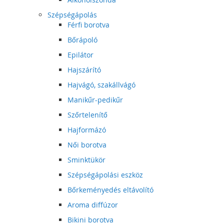
Szépségápolás
Férfi borotva
Bőrápoló
Epilátor
Hajszárító
Hajvágó, szakállvágó
Manikűr-pedikűr
Szőrtelenítő
Hajformázó
Női borotva
Sminktükör
Szépségápolási eszköz
Bőrkeményedés eltávolító
Aroma diffúzor
Bikini borotva