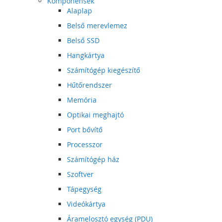
Komponensek
Alaplap
Belső merevlemez
Belső SSD
Hangkártya
Számítógép kiegészítő
Hűtőrendszer
Memória
Optikai meghajtó
Port bővítő
Processzor
Számítógép ház
Szoftver
Tápegység
Videókártya
Áramelosztó egység (PDU)