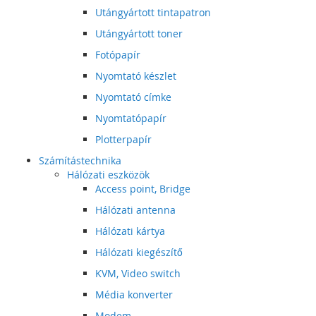
Utángyártott tintapatron
Utángyártott toner
Fotópapír
Nyomtató készlet
Nyomtató címke
Nyomtatópapír
Plotterpapír
Számítástechnika
Hálózati eszközök
Access point, Bridge
Hálózati antenna
Hálózati kártya
Hálózati kiegészítő
KVM, Video switch
Média konverter
Modem