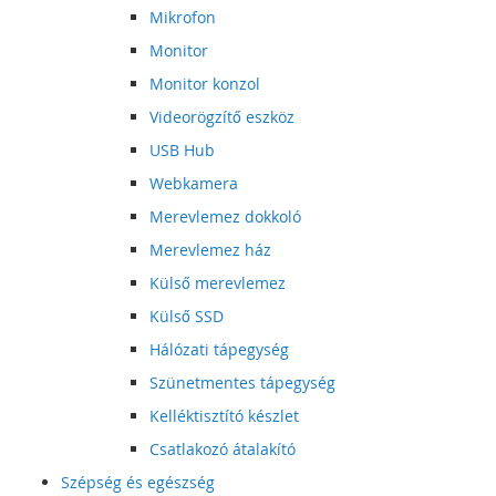
Mikrofon
Monitor
Monitor konzol
Videorögzítő eszköz
USB Hub
Webkamera
Merevlemez dokkoló
Merevlemez ház
Külső merevlemez
Külső SSD
Hálózati tápegység
Szünetmentes tápegység
Kelléktisztító készlet
Csatlakozó átalakító
Szépség és egészség