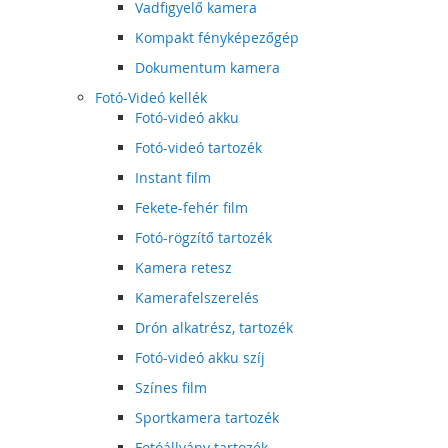
Vadfigyelő kamera
Kompakt fényképezőgép
Dokumentum kamera
Fotó-Videó kellék
Fotó-videó akku
Fotó-videó tartozék
Instant film
Fekete-fehér film
Fotó-rögzítő tartozék
Kamera retesz
Kamerafelszerelés
Drón alkatrész, tartozék
Fotó-videó akku szíj
Színes film
Sportkamera tartozék
Fotóállvány tartozék