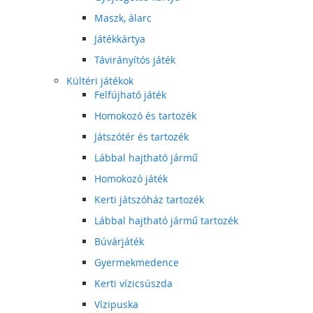
Maszk, álarc
Játékkártya
Távirányítós játék
Kültéri játékok
Felfújható játék
Homokozó és tartozék
Játszótér és tartozék
Lábbal hajtható jármű
Homokozó játék
Kerti játszóház tartozék
Lábbal hajtható jármű tartozék
Búvárjáték
Gyermekmedence
Kerti vízicsúszda
Vízipuska