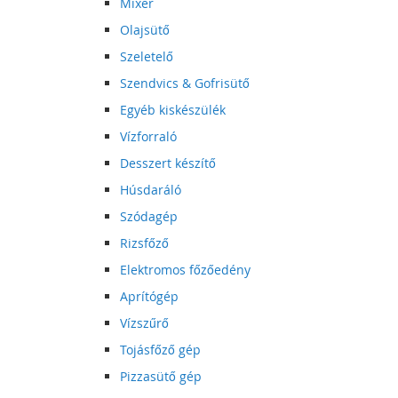
Mixer
Olajsütő
Szeletelő
Szendvics & Gofrisütő
Egyéb kiskészülék
Vízforraló
Desszert készítő
Húsdaráló
Szódagép
Rizsfőző
Elektromos főzőedény
Aprítógép
Vízszűrő
Tojásfőző gép
Pizzasütő gép