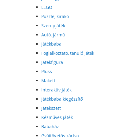
LEGO
Puzzle, kirakó
Szerepjáték
Autó, jármű
Játékbaba
Foglalkoztató, tanuló játék
Játékfigura
Plüss
Makett
Interaktív játék
Játékbaba kiegészítő
Játékszett
Kézműves játék
Babaház
Gyűjtögetős kártya