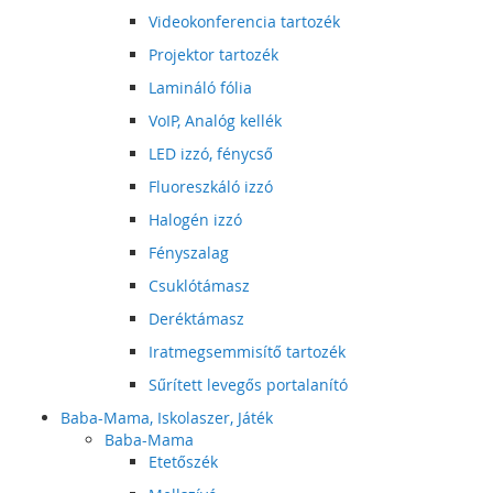
Videokonferencia tartozék
Projektor tartozék
Lamináló fólia
VoIP, Analóg kellék
LED izzó, fénycső
Fluoreszkáló izzó
Halogén izzó
Fényszalag
Csuklótámasz
Deréktámasz
Iratmegsemmisítő tartozék
Sűrített levegős portalanító
Baba-Mama, Iskolaszer, Játék
Baba-Mama
Etetőszék