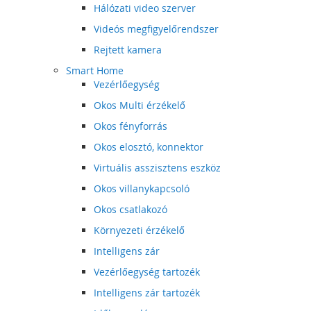
Hálózati video szerver
Videós megfigyelőrendszer
Rejtett kamera
Smart Home
Vezérlőegység
Okos Multi érzékelő
Okos fényforrás
Okos elosztó, konnektor
Virtuális asszisztens eszköz
Okos villanykapcsoló
Okos csatlakozó
Környezeti érzékelő
Intelligens zár
Vezérlőegység tartozék
Intelligens zár tartozék