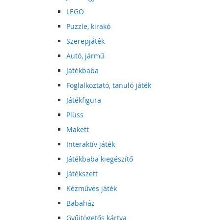
LEGO
Puzzle, kirakó
Szerepjáték
Autó, jármű
Játékbaba
Foglalkoztató, tanuló játék
Játékfigura
Plüss
Makett
Interaktív játék
Játékbaba kiegészítő
Játékszett
Kézműves játék
Babaház
Gyűjtögetős kártya