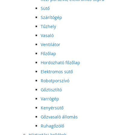
Sütő
Szárítógép
Tűzhely
Vasaló
Ventilátor
Főzőlap
Hordozható főzőlap
Elektromos sütő
Robotporszívó
Gőztisztító
Varrógép
Kenyérsütő
Gőzvasaló állomás
Ruhagőzölő
Háztartási kellékek