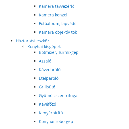
Kamera távvezérlő
Kamera konzol
Fotóalbum, lapvédő
Kamera objektív tok
Háztartási eszköz
Konyhai kisgépek
Botmixer, Turmixgép
Aszaló
Kávédaráló
Ételpároló
Grillsütő
Gyümölcscentrifuga
Kávéfőző
Kenyérpirító
Konyhai robotgép