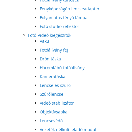
Fényképezőgép lencseadapter
Folyamatos fényű lámpa
Fotó stúdió reflektor
Fotó-Videó kiegészítők
Vaku
Fotóállvány fej
Drón táska
Háromlábú fotóállvány
Kameratáska
Lencse és szűrő
Szűrőlencse
Videó stabilizátor
Objektívsapka
Lencsevédő
Vezeték nélküli jeladó modul