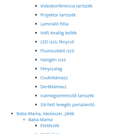
Videokonferencia tartozék
Projektor tartozék
Lamináló fólia
VoIP, Analóg kellék
LED izzó, fénycső
Fluoreszkáló izzó
Halogén izzó
Fényszalag
Csuklótámasz
Deréktámasz
Iratmegsemmisítő tartozék
Sűrített levegős portalanító
Baba-Mama, Iskolaszer, Játék
Baba-Mama
Etetőszék