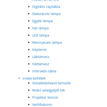
Digitális rajztábla
Dekorációs lámpa
Egyéb lámpa
Fali lámpa
LED lámpa
Mennyezeti lámpa
Képkeret
Lábtámasz
Háttámasz
Interaktív tábla
Irodai kellékek
Vonalkódolvasó tartozék
Mobil adatgyűjtő tok
Projektor konzol
Vetítővászon