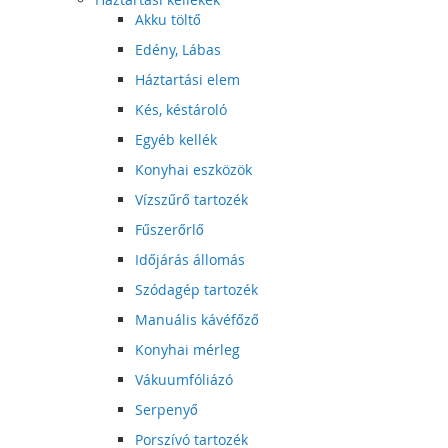
Akku töltő
Edény, Lábas
Háztartási elem
Kés, késtároló
Egyéb kellék
Konyhai eszközök
Vízszűrő tartozék
Fűszerőrlő
Időjárás állomás
Szódagép tartozék
Manuális kávéfőző
Konyhai mérleg
Vákuumfóliázó
Serpenyő
Porszívó tartozék