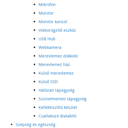
Mikrofon
Monitor
Monitor konzol
Videorögzítő eszköz
USB Hub
Webkamera
Merevlemez dokkoló
Merevlemez ház
Külső merevlemez
Külső SSD
Hálózati tápegység
Szünetmentes tápegység
Kelléktisztító készlet
Csatlakozó átalakító
Szépség és egészség