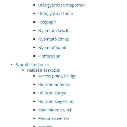
Utángyártott tintapatron
Utángyártott toner
Fotópapír
Nyomtató készlet
Nyomtató címke
Nyomtatópapír
Plotterpapír
Számítástechnika
Hálózati eszközök
Access point, Bridge
Hálózati antenna
Hálózati kártya
Hálózati kiegészítő
KVM, Video switch
Média konverter
Modem