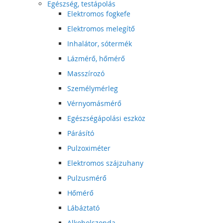
Egészség, testápolás
Elektromos fogkefe
Elektromos melegítő
Inhalátor, sótermék
Lázmérő, hőmérő
Masszírozó
Személymérleg
Vérnyomásmérő
Egészségápolási eszköz
Párásító
Pulzoximéter
Elektromos szájzuhany
Pulzusmérő
Hőmérő
Lábáztató
Alkoholszonda