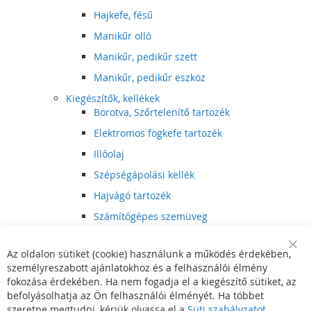
Hajkefe, fésű
Manikűr olló
Manikűr, pedikűr szett
Manikűr, pedikűr eszköz
Kiegészítők, kellékek
Borotva, Szőrtelenítő tartozék
Elektromos fogkefe tartozék
Illóolaj
Szépségápolási kellék
Hajvágó tartozék
Számítógépes szemüveg
Egészségápolási kellék
Az oldalon sütiket (cookie) használunk a működés érdekében,
Hajvágó kiegészítő
Clo
személyreszabott ajánlatokhoz és a felhasználói élmény
Coo
Szórakoztató elektronika
Bar
fokozása érdekében. Ha nem fogadja el a kiegészítő sütiket, az
Multimédia
befolyásolhatja az Ön felhasználói élményét. Ha többet
DVD, BluRay lejátszó
szeretne megtudni, kérjük olvassa el a
Süti szabályzatot