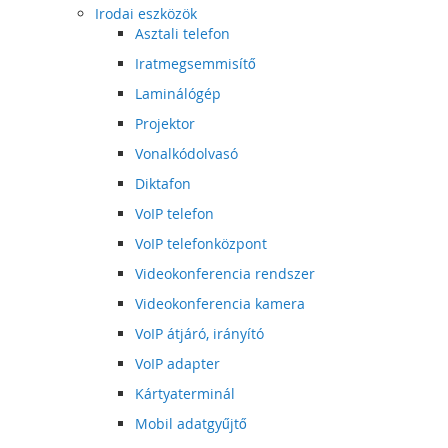
Irodai eszközök
Asztali telefon
Iratmegsemmisítő
Laminálógép
Projektor
Vonalkódolvasó
Diktafon
VoIP telefon
VoIP telefonközpont
Videokonferencia rendszer
Videokonferencia kamera
VoIP átjáró, irányító
VoIP adapter
Kártyaterminál
Mobil adatgyűjtő