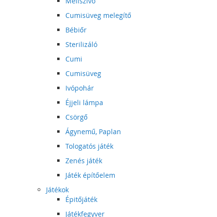
Mellszívó
Cumisüveg melegítő
Bébiőr
Sterilizáló
Cumi
Cumisüveg
Ivópohár
Éjjeli lámpa
Csörgő
Ágynemű, Paplan
Tologatós játék
Zenés játék
Játék építőelem
Játékok
Épitőjáték
Játékfegyver