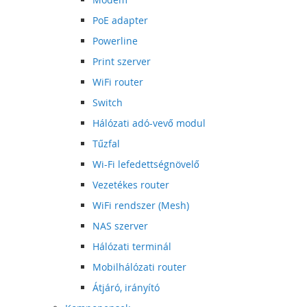
PoE adapter
Powerline
Print szerver
WiFi router
Switch
Hálózati adó-vevő modul
Tűzfal
Wi-Fi lefedettségnövelő
Vezetékes router
WiFi rendszer (Mesh)
NAS szerver
Hálózati terminál
Mobilhálózati router
Átjáró, irányító