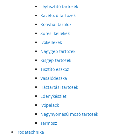
Légtisztító tartozék
Kávéfőző tartozék
Konyhai tárolók
Sütési kellékek
Ivókellékek
Nagygép tartozék
Kisgép tartozék
Tisztító eszköz
Vasalódeszka
Háztartási tartozék
Edénykészlet
Ivópalack
Nagynyomású mosó tartozék
Termosz
Irodatechnika