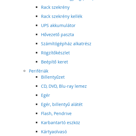
Rack szekrény
Rack szekrény kellék
UPS akkumulátor
Hővezető paszta
Számítógépház alkatrész
Rögzítőkészlet
Beépítő keret
Perifériák
Billentyűzet
CD, DVD, Blu-ray lemez
Egér
Egér, billentyű alátét
Flash, Pendrive
Karbantartó eszköz
Kártyaolvasó