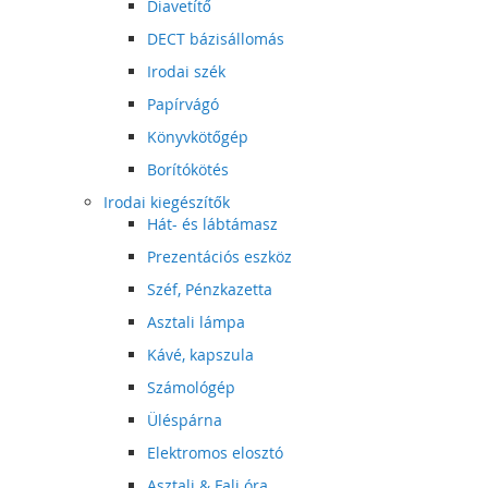
Diavetítő
DECT bázisállomás
Irodai szék
Papírvágó
Könyvkötőgép
Borítókötés
Irodai kiegészítők
Hát- és lábtámasz
Prezentációs eszköz
Széf, Pénzkazetta
Asztali lámpa
Kávé, kapszula
Számológép
Üléspárna
Elektromos elosztó
Asztali & Fali óra