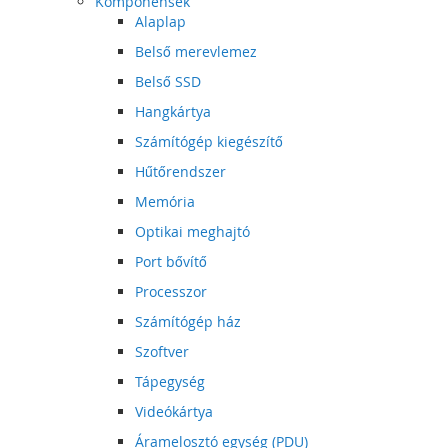
Komponensek
Alaplap
Belső merevlemez
Belső SSD
Hangkártya
Számítógép kiegészítő
Hűtőrendszer
Memória
Optikai meghajtó
Port bővítő
Processzor
Számítógép ház
Szoftver
Tápegység
Videókártya
Áramelosztó egység (PDU)