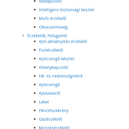
Időkapcsoló
Intelligens biztonsági készlet
Multi érzékelő
Okosszemüveg
Érzékelők, Felügyelet
Ajtó-ablaknyitás érzékelő
Füstérzékelő
Ajtócsengő készlet
Villanykapcsoló
Hő- és nedvességmérő
Ajtócsengő
Ajtóvezérlő
Lakat
Páncélszekrény
Gázérzékelő
Mozgásérzékelő