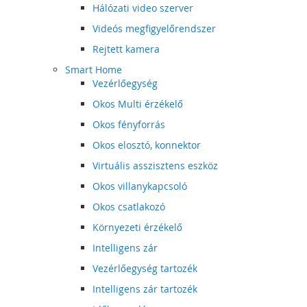
Hálózati video szerver
Videós megfigyelőrendszer
Rejtett kamera
Smart Home
Vezérlőegység
Okos Multi érzékelő
Okos fényforrás
Okos elosztó, konnektor
Virtuális asszisztens eszköz
Okos villanykapcsoló
Okos csatlakozó
Környezeti érzékelő
Intelligens zár
Vezérlőegység tartozék
Intelligens zár tartozék