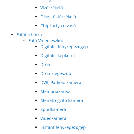
Vízérzékelő
Okos füstérzékelő
Chipkártya olvasó
Fotótechnika
Fotó-Videó eszköz
Digitális fényképezőgép
Digitális képkeret
Drón
Drón kiegészítő
DVR, Parkoló kamera
Memóriakártya
Menetrögzítő kamera
Sportkamera
Videókamera
Instant fényképezőgép