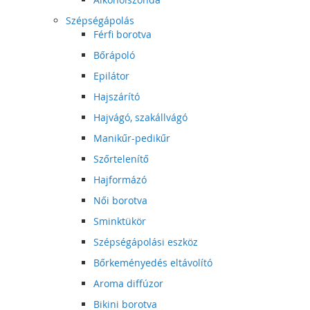
Szépségápolás
Férfi borotva
Bőrápoló
Epilátor
Hajszárító
Hajvágó, szakállvágó
Manikűr-pedikűr
Szőrtelenítő
Hajformázó
Női borotva
Sminktükör
Szépségápolási eszköz
Bőrkeményedés eltávolító
Aroma diffúzor
Bikini borotva