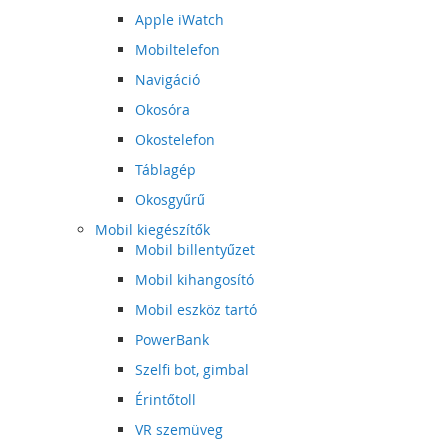
Apple iWatch
Mobiltelefon
Navigáció
Okosóra
Okostelefon
Táblagép
Okosgyűrű
Mobil kiegészítők
Mobil billentyűzet
Mobil kihangosító
Mobil eszköz tartó
PowerBank
Szelfi bot, gimbal
Érintőtoll
VR szemüveg