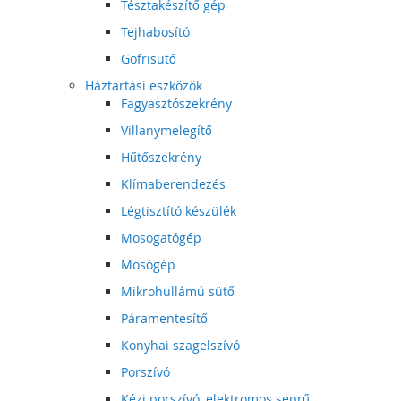
Tésztakészítő gép
Tejhabosító
Gofrisütő
Háztartási eszközök
Fagyasztószekrény
Villanymelegítő
Hűtőszekrény
Klímaberendezés
Légtisztító készülék
Mosogatógép
Mosógép
Mikrohullámú sütő
Páramentesítő
Konyhai szagelszívó
Porszívó
Kézi porszívó, elektromos seprű