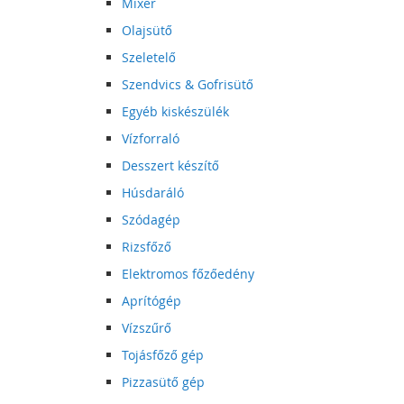
Mixer
Olajsütő
Szeletelő
Szendvics & Gofrisütő
Egyéb kiskészülék
Vízforraló
Desszert készítő
Húsdaráló
Szódagép
Rizsfőző
Elektromos főzőedény
Aprítógép
Vízszűrő
Tojásfőző gép
Pizzasütő gép