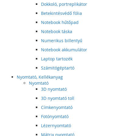
Dokkoló, portreplikátor
Betekintésvédő fólia
Notebook hűtőpad
Notebook táska
Numerikus billentyű
Notebook akkumulátor
Laptop tartozék
Számitógéptartó
Nyomtató, Kellékanyag
Nyomtató
3D nyomtató
3D nyomtató toll
Címkenyomtató
Fotónyomtató
Lézernyomtató
Mátrix nyomtató