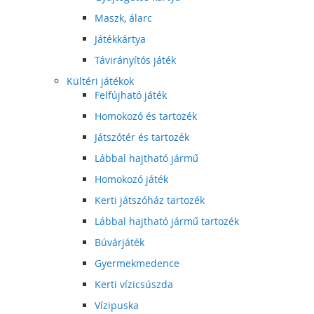
Maszk, álarc
Játékkártya
Távirányítós játék
Kültéri játékok
Felfújható játék
Homokozó és tartozék
Játszótér és tartozék
Lábbal hajtható jármű
Homokozó játék
Kerti játszóház tartozék
Lábbal hajtható jármű tartozék
Búvárjáték
Gyermekmedence
Kerti vízicsúszda
Vízipuska