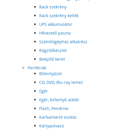
Rack szekrény
Rack szekrény kellék
UPS akkumulátor
Hővezető paszta
Számítógépház alkatrész
Rögzítőkészlet
Beépítő keret
Perifériák
Billentyűzet
CD, DVD, Blu-ray lemez
Egér
Egér, billentyű alátét
Flash, Pendrive
Karbantartó eszköz
Kártyaolvasó