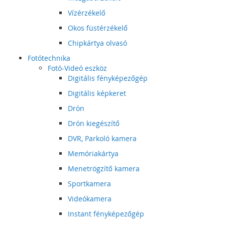
Vízérzékelő
Okos füstérzékelő
Chipkártya olvasó
Fotótechnika
Fotó-Videó eszköz
Digitális fényképezőgép
Digitális képkeret
Drón
Drón kiegészítő
DVR, Parkoló kamera
Memóriakártya
Menetrögzítő kamera
Sportkamera
Videókamera
Instant fényképezőgép