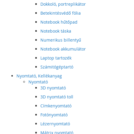
Dokkoló, portreplikátor
Betekintésvédő fólia
Notebook hűtőpad
Notebook táska
Numerikus billentyű
Notebook akkumulátor
Laptop tartozék
Számitógéptartó
Nyomtató, Kellékanyag
Nyomtató
3D nyomtató
3D nyomtató toll
Címkenyomtató
Fotónyomtató
Lézernyomtató
Mátrix nyomtató