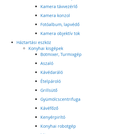
Kamera távvezérlő
Kamera konzol
Fotóalbum, lapvédő
Kamera objektív tok
Háztartási eszköz
Konyhai kisgépek
Botmixer, Turmixgép
Aszaló
Kávédaráló
Ételpároló
Grillsütő
Gyümölcscentrifuga
Kávéfőző
Kenyérpirító
Konyhai robotgép