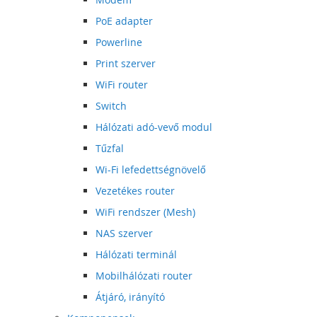
PoE adapter
Powerline
Print szerver
WiFi router
Switch
Hálózati adó-vevő modul
Tűzfal
Wi-Fi lefedettségnövelő
Vezetékes router
WiFi rendszer (Mesh)
NAS szerver
Hálózati terminál
Mobilhálózati router
Átjáró, irányító