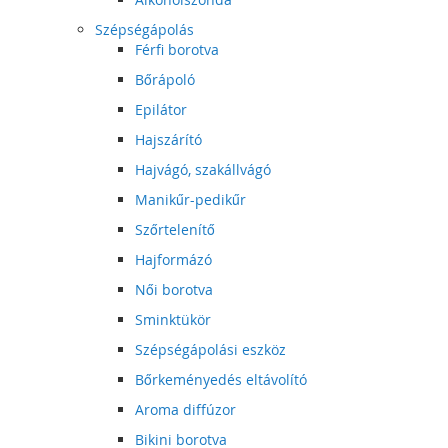
Szépségápolás
Férfi borotva
Bőrápoló
Epilátor
Hajszárító
Hajvágó, szakállvágó
Manikűr-pedikűr
Szőrtelenítő
Hajformázó
Női borotva
Sminktükör
Szépségápolási eszköz
Bőrkeményedés eltávolító
Aroma diffúzor
Bikini borotva