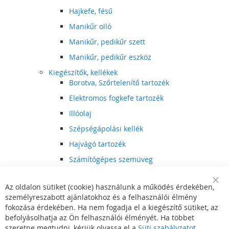
Hajkefe, fésű
Manikűr olló
Manikűr, pedikűr szett
Manikűr, pedikűr eszköz
Kiegészítők, kellékek
Borotva, Szőrtelenítő tartozék
Elektromos fogkefe tartozék
Illóolaj
Szépségápolási kellék
Hajvágó tartozék
Számítógépes szemüveg
Egészségápolási kellék
Az oldalon sütiket (cookie) használunk a működés érdekében,
Hajvágó kiegészítő
Clo
személyreszabott ajánlatokhoz és a felhasználói élmény
Coo
Szórakoztató elektronika
Bar
fokozása érdekében. Ha nem fogadja el a kiegészítő sütiket, az
Multimédia
befolyásolhatja az Ön felhasználói élményét. Ha többet
DVD, BluRay lejátszó
szeretne megtudni, kérjük olvassa el a
Süti szabályzatot