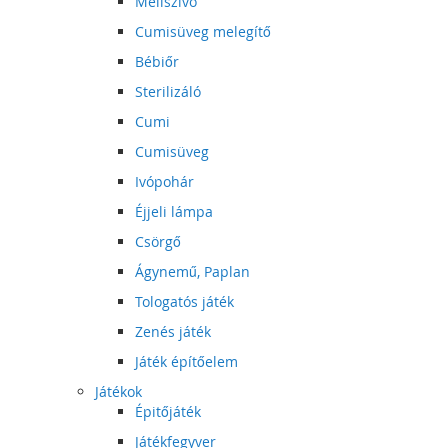
Mellszívó
Cumisüveg melegítő
Bébiőr
Sterilizáló
Cumi
Cumisüveg
Ivópohár
Éjjeli lámpa
Csörgő
Ágynemű, Paplan
Tologatós játék
Zenés játék
Játék építőelem
Játékok
Épitőjáték
Játékfegyver