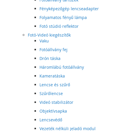
Fényképezőgép lencseadapter
Folyamatos fényű lámpa
Fotó stúdió reflektor
Fotó-Videó kiegészítők
Vaku
Fotóállvány fej
Drón táska
Háromlábú fotóállvány
Kameratáska
Lencse és szűrő
Szűrőlencse
Videó stabilizátor
Objektívsapka
Lencsevédő
Vezeték nélküli jeladó modul