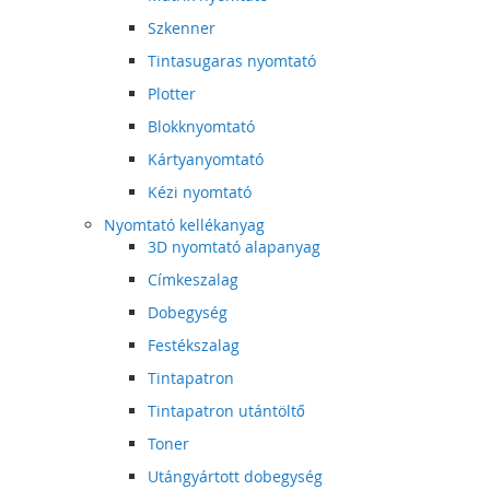
Szkenner
Tintasugaras nyomtató
Plotter
Blokknyomtató
Kártyanyomtató
Kézi nyomtató
Nyomtató kellékanyag
3D nyomtató alapanyag
Címkeszalag
Dobegység
Festékszalag
Tintapatron
Tintapatron utántöltő
Toner
Utángyártott dobegység