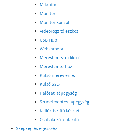
Mikrofon
Monitor
Monitor konzol
Videorögzítő eszköz
USB Hub
Webkamera
Merevlemez dokkoló
Merevlemez ház
Külső merevlemez
Külső SSD
Hálózati tápegység
Szünetmentes tápegység
Kelléktisztító készlet
Csatlakozó átalakító
Szépség és egészség