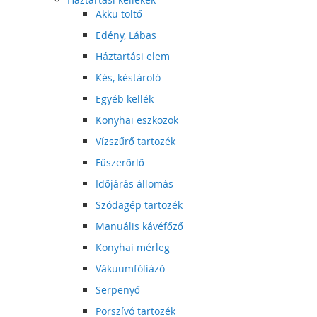
Akku töltő
Edény, Lábas
Háztartási elem
Kés, késtároló
Egyéb kellék
Konyhai eszközök
Vízszűrő tartozék
Fűszerőrlő
Időjárás állomás
Szódagép tartozék
Manuális kávéfőző
Konyhai mérleg
Vákuumfóliázó
Serpenyő
Porszívó tartozék