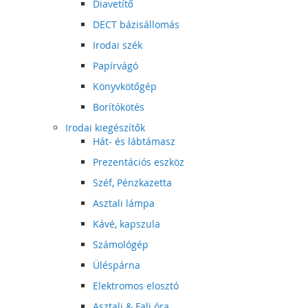
Diavetítő
DECT bázisállomás
Irodai szék
Papírvágó
Könyvkötőgép
Borítókötés
Irodai kiegészítők
Hát- és lábtámasz
Prezentációs eszköz
Széf, Pénzkazetta
Asztali lámpa
Kávé, kapszula
Számológép
Üléspárna
Elektromos elosztó
Asztali & Fali óra