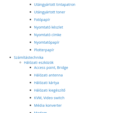
Utángyártott tintapatron
Utángyártott toner
Fotópapír
Nyomtató készlet
Nyomtató címke
Nyomtatópapír
Plotterpapír
Számítástechnika
Hálózati eszközök
Access point, Bridge
Hálózati antenna
Hálózati kártya
Hálózati kiegészítő
KVM, Video switch
Média konverter
Modem