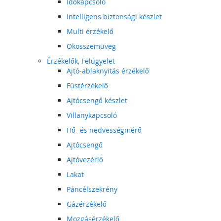
Időkapcsoló
Intelligens biztonsági készlet
Multi érzékelő
Okosszemüveg
Érzékelők, Felügyelet
Ajtó-ablaknyitás érzékelő
Füstérzékelő
Ajtócsengő készlet
Villanykapcsoló
Hő- és nedvességmérő
Ajtócsengő
Ajtóvezérlő
Lakat
Páncélszekrény
Gázérzékelő
Mozgásérzékelő