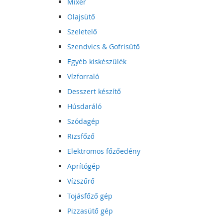
Mixer
Olajsütő
Szeletelő
Szendvics & Gofrisütő
Egyéb kiskészülék
Vízforraló
Desszert készítő
Húsdaráló
Szódagép
Rizsfőző
Elektromos főzőedény
Aprítógép
Vízszűrő
Tojásfőző gép
Pizzasütő gép