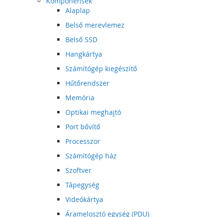
Komponensek
Alaplap
Belső merevlemez
Belső SSD
Hangkártya
Számítógép kiegészítő
Hűtőrendszer
Memória
Optikai meghajtó
Port bővítő
Processzor
Számítógép ház
Szoftver
Tápegység
Videókártya
Áramelosztó egység (PDU)