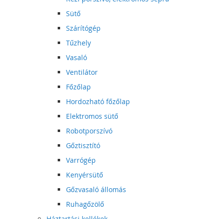
Sütő
Szárítógép
Tűzhely
Vasaló
Ventilátor
Főzőlap
Hordozható főzőlap
Elektromos sütő
Robotporszívó
Gőztisztító
Varrógép
Kenyérsütő
Gőzvasaló állomás
Ruhagőzölő
Háztartási kellékek