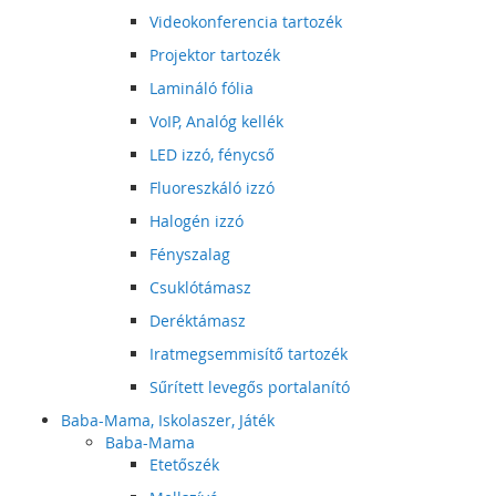
Videokonferencia tartozék
Projektor tartozék
Lamináló fólia
VoIP, Analóg kellék
LED izzó, fénycső
Fluoreszkáló izzó
Halogén izzó
Fényszalag
Csuklótámasz
Deréktámasz
Iratmegsemmisítő tartozék
Sűrített levegős portalanító
Baba-Mama, Iskolaszer, Játék
Baba-Mama
Etetőszék