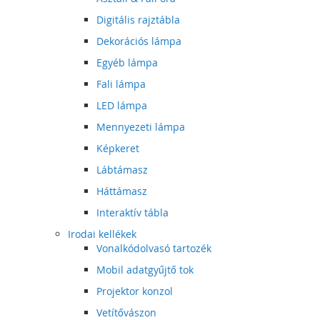
Digitális rajztábla
Dekorációs lámpa
Egyéb lámpa
Fali lámpa
LED lámpa
Mennyezeti lámpa
Képkeret
Lábtámasz
Háttámasz
Interaktív tábla
Irodai kellékek
Vonalkódolvasó tartozék
Mobil adatgyűjtő tok
Projektor konzol
Vetítővászon