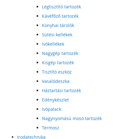
Légtisztító tartozék
Kávéfőző tartozék
Konyhai tárolók
Sütési kellékek
Ivókellékek
Nagygép tartozék
Kisgép tartozék
Tisztító eszköz
Vasalódeszka
Háztartási tartozék
Edénykészlet
Ivópalack
Nagynyomású mosó tartozék
Termosz
Irodatechnika