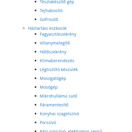
Tésztakészítő gép
Tejhabosító
Gofrisütő
Háztartási eszközök
Fagyasztószekrény
Villanymelegítő
Hűtőszekrény
Klímaberendezés
Légtisztító készülék
Mosogatógép
Mosógép
Mikrohullámú sütő
Páramentesítő
Konyhai szagelszívó
Porszívó
Kézi porszívó, elektromos seprű