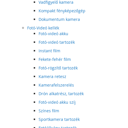
Vadfigyelő kamera
Kompakt fényképezőgép
Dokumentum kamera
Fotó-Videó kellék
Fotó-videó akku
Fotó-videó tartozék
Instant film
Fekete-fehér film
Fotó-rögzítő tartozék
Kamera retesz
Kamerafelszerelés
Drón alkatrész, tartozék
Fotó-videó akku szíj
Színes film
Sportkamera tartozék
Fotóállvány tartozék