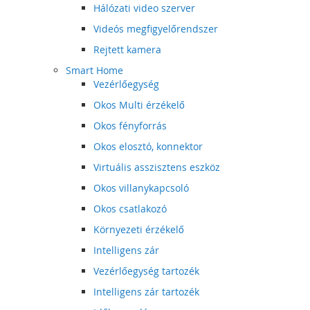
Hálózati video szerver
Videós megfigyelőrendszer
Rejtett kamera
Smart Home
Vezérlőegység
Okos Multi érzékelő
Okos fényforrás
Okos elosztó, konnektor
Virtuális asszisztens eszköz
Okos villanykapcsoló
Okos csatlakozó
Környezeti érzékelő
Intelligens zár
Vezérlőegység tartozék
Intelligens zár tartozék