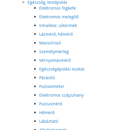
Egészség, testápolás
Elektromos fogkefe
Elektromos melegítő
Inhalátor, sótermék
Lázmérő, hőmérő
Masszírozó
Személymérleg
Vérnyomásmérő
Egészségápolási eszköz
Párásító
Pulzoximéter
Elektromos szájzuhany
Pulzusmérő
Hőmérő
Lábáztató
Alkoholszonda