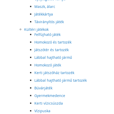
Maszk, álarc
Játékkártya
Távirányítós játék
Kültéri játékok
Felfújható játék
Homokozó és tartozék
Játszótér és tartozék
Lábbal hajtható jármű
Homokozó játék
Kerti játszóház tartozék
Lábbal hajtható jármű tartozék
Búvárjáték
Gyermekmedence
Kerti vízicsúszda
Vízipuska