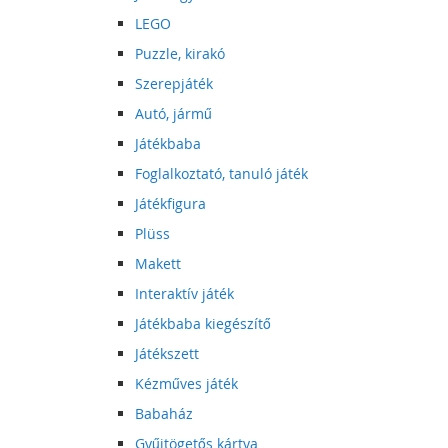
LEGO
Puzzle, kirakó
Szerepjáték
Autó, jármű
Játékbaba
Foglalkoztató, tanuló játék
Játékfigura
Plüss
Makett
Interaktív játék
Játékbaba kiegészítő
Játékszett
Kézműves játék
Babaház
Gyűjtögetős kártya