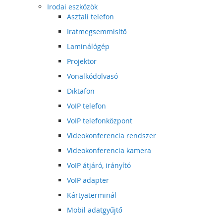
Irodai eszközök
Asztali telefon
Iratmegsemmisítő
Laminálógép
Projektor
Vonalkódolvasó
Diktafon
VoIP telefon
VoIP telefonközpont
Videokonferencia rendszer
Videokonferencia kamera
VoIP átjáró, irányító
VoIP adapter
Kártyaterminál
Mobil adatgyűjtő