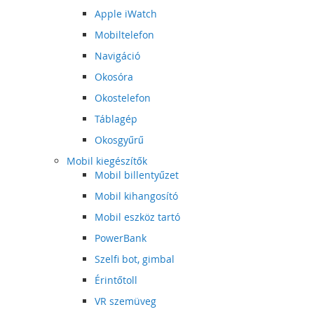
Apple iWatch
Mobiltelefon
Navigáció
Okosóra
Okostelefon
Táblagép
Okosgyűrű
Mobil kiegészítők
Mobil billentyűzet
Mobil kihangosító
Mobil eszköz tartó
PowerBank
Szelfi bot, gimbal
Érintőtoll
VR szemüveg