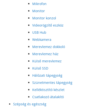
Mikrofon
Monitor
Monitor konzol
Videorögzítő eszköz
USB Hub
Webkamera
Merevlemez dokkoló
Merevlemez ház
Külső merevlemez
Külső SSD
Hálózati tápegység
Szünetmentes tápegység
Kelléktisztító készlet
Csatlakozó átalakító
Szépség és egészség