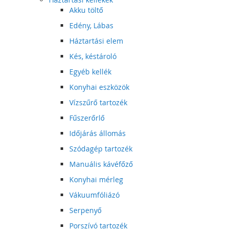
Akku töltő
Edény, Lábas
Háztartási elem
Kés, késtároló
Egyéb kellék
Konyhai eszközök
Vízszűrő tartozék
Fűszerőrlő
Időjárás állomás
Szódagép tartozék
Manuális kávéfőző
Konyhai mérleg
Vákuumfóliázó
Serpenyő
Porszívó tartozék