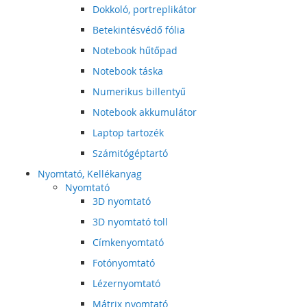
Dokkoló, portreplikátor
Betekintésvédő fólia
Notebook hűtőpad
Notebook táska
Numerikus billentyű
Notebook akkumulátor
Laptop tartozék
Számitógéptartó
Nyomtató, Kellékanyag
Nyomtató
3D nyomtató
3D nyomtató toll
Címkenyomtató
Fotónyomtató
Lézernyomtató
Mátrix nyomtató