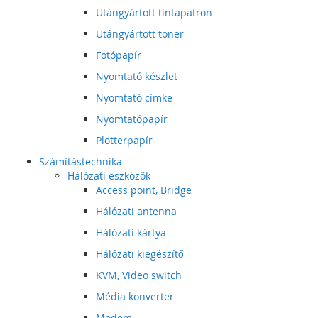
Utángyártott tintapatron
Utángyártott toner
Fotópapír
Nyomtató készlet
Nyomtató címke
Nyomtatópapír
Plotterpapír
Számítástechnika
Hálózati eszközök
Access point, Bridge
Hálózati antenna
Hálózati kártya
Hálózati kiegészítő
KVM, Video switch
Média konverter
Modem