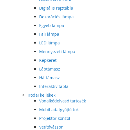
Digitális rajztábla
Dekorációs lámpa
Egyéb lámpa
Fali lámpa
LED lámpa
Mennyezeti lámpa
Képkeret
Lábtámasz
Háttámasz
Interaktív tábla
Irodai kellékek
Vonalkódolvasó tartozék
Mobil adatgyűjtő tok
Projektor konzol
Vetítővászon