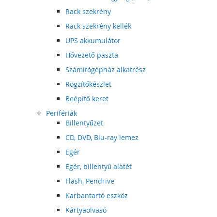
Rack szekrény
Rack szekrény kellék
UPS akkumulátor
Hővezető paszta
Számítógépház alkatrész
Rögzítőkészlet
Beépítő keret
Perifériák
Billentyűzet
CD, DVD, Blu-ray lemez
Egér
Egér, billentyű alátét
Flash, Pendrive
Karbantartó eszköz
Kártyaolvasó