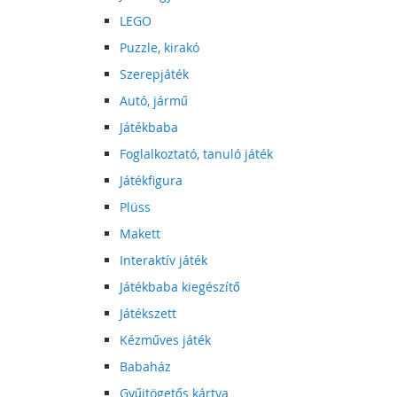
LEGO
Puzzle, kirakó
Szerepjáték
Autó, jármű
Játékbaba
Foglalkoztató, tanuló játék
Játékfigura
Plüss
Makett
Interaktív játék
Játékbaba kiegészítő
Játékszett
Kézműves játék
Babaház
Gyűjtögetős kártya