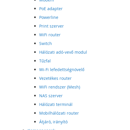
PoE adapter
Powerline
Print szerver
WiFi router
Switch
Hálózati adó-vevő modul
Tűzfal
Wi-Fi lefedettségnövelő
Vezetékes router
WiFi rendszer (Mesh)
NAS szerver
Hálózati terminál
Mobilhálózati router
Átjáró, irányító