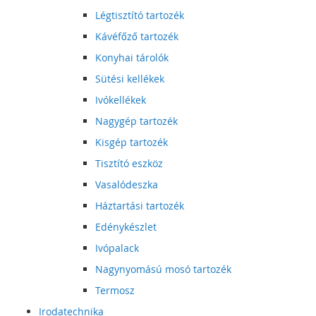
Légtisztító tartozék
Kávéfőző tartozék
Konyhai tárolók
Sütési kellékek
Ivókellékek
Nagygép tartozék
Kisgép tartozék
Tisztító eszköz
Vasalódeszka
Háztartási tartozék
Edénykészlet
Ivópalack
Nagynyomású mosó tartozék
Termosz
Irodatechnika