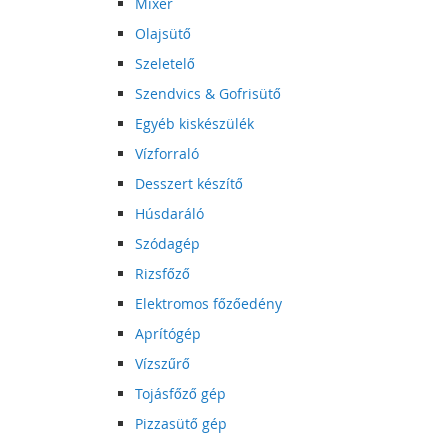
Mixer
Olajsütő
Szeletelő
Szendvics & Gofrisütő
Egyéb kiskészülék
Vízforraló
Desszert készítő
Húsdaráló
Szódagép
Rizsfőző
Elektromos főzőedény
Aprítógép
Vízszűrő
Tojásfőző gép
Pizzasütő gép