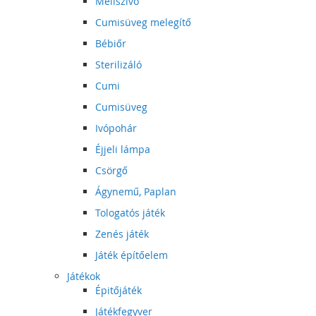
Mellszívó
Cumisüveg melegítő
Bébiőr
Sterilizáló
Cumi
Cumisüveg
Ivópohár
Éjjeli lámpa
Csörgő
Ágynemű, Paplan
Tologatós játék
Zenés játék
Játék építőelem
Játékok
Épitőjáték
Játékfegyver