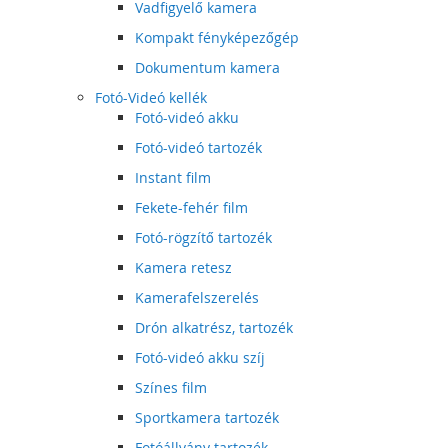
Vadfigyelő kamera
Kompakt fényképezőgép
Dokumentum kamera
Fotó-Videó kellék
Fotó-videó akku
Fotó-videó tartozék
Instant film
Fekete-fehér film
Fotó-rögzítő tartozék
Kamera retesz
Kamerafelszerelés
Drón alkatrész, tartozék
Fotó-videó akku szíj
Színes film
Sportkamera tartozék
Fotóállvány tartozék