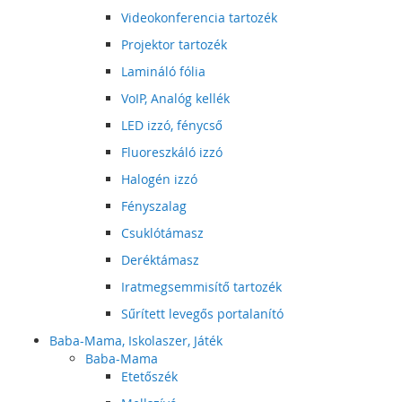
Videokonferencia tartozék
Projektor tartozék
Lamináló fólia
VoIP, Analóg kellék
LED izzó, fénycső
Fluoreszkáló izzó
Halogén izzó
Fényszalag
Csuklótámasz
Deréktámasz
Iratmegsemmisítő tartozék
Sűrített levegős portalanító
Baba-Mama, Iskolaszer, Játék
Baba-Mama
Etetőszék