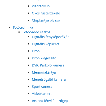
Vízérzékelő
Okos füstérzékelő
Chipkártya olvasó
Fotótechnika
Fotó-Videó eszköz
Digitális fényképezőgép
Digitális képkeret
Drón
Drón kiegészítő
DVR, Parkoló kamera
Memóriakártya
Menetrögzítő kamera
Sportkamera
Videókamera
Instant fényképezőgép