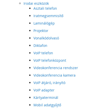
Irodai eszközök
Asztali telefon
Iratmegsemmisítő
Laminálógép
Projektor
Vonalkódolvasó
Diktafon
VoIP telefon
VoIP telefonközpont
Videokonferencia rendszer
Videokonferencia kamera
VoIP átjáró, irányító
VoIP adapter
Kártyaterminál
Mobil adatgyűjtő