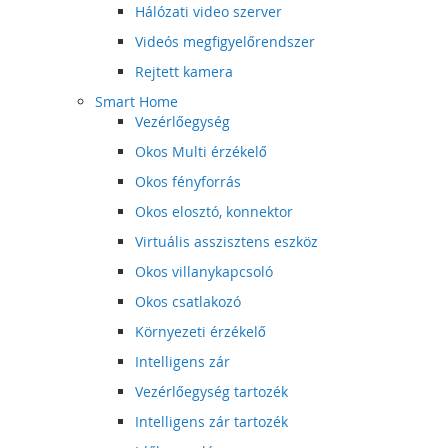
Hálózati video szerver
Videós megfigyelőrendszer
Rejtett kamera
Smart Home
Vezérlőegység
Okos Multi érzékelő
Okos fényforrás
Okos elosztó, konnektor
Virtuális asszisztens eszköz
Okos villanykapcsoló
Okos csatlakozó
Környezeti érzékelő
Intelligens zár
Vezérlőegység tartozék
Intelligens zár tartozék