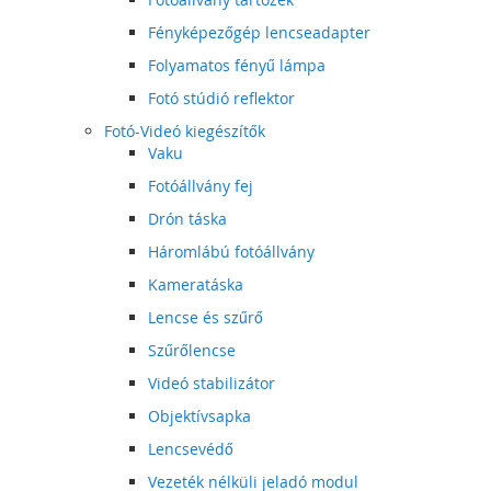
Fényképezőgép lencseadapter
Folyamatos fényű lámpa
Fotó stúdió reflektor
Fotó-Videó kiegészítők
Vaku
Fotóállvány fej
Drón táska
Háromlábú fotóállvány
Kameratáska
Lencse és szűrő
Szűrőlencse
Videó stabilizátor
Objektívsapka
Lencsevédő
Vezeték nélküli jeladó modul