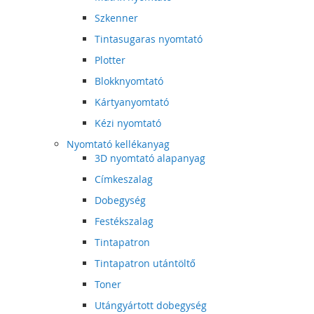
Szkenner
Tintasugaras nyomtató
Plotter
Blokknyomtató
Kártyanyomtató
Kézi nyomtató
Nyomtató kellékanyag
3D nyomtató alapanyag
Címkeszalag
Dobegység
Festékszalag
Tintapatron
Tintapatron utántöltő
Toner
Utángyártott dobegység