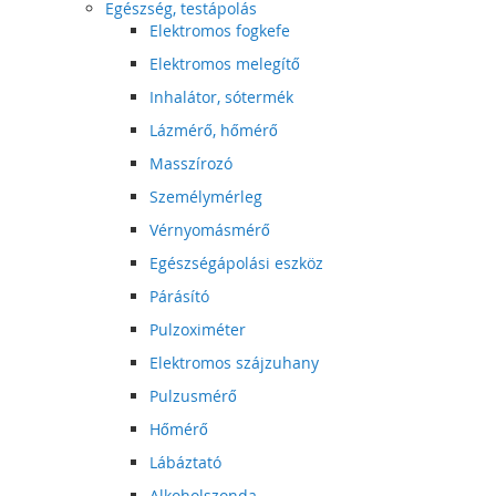
Egészség, testápolás
Elektromos fogkefe
Elektromos melegítő
Inhalátor, sótermék
Lázmérő, hőmérő
Masszírozó
Személymérleg
Vérnyomásmérő
Egészségápolási eszköz
Párásító
Pulzoximéter
Elektromos szájzuhany
Pulzusmérő
Hőmérő
Lábáztató
Alkoholszonda