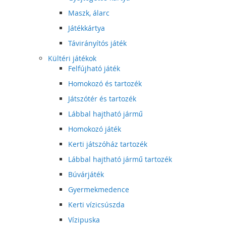
Maszk, álarc
Játékkártya
Távirányítós játék
Kültéri játékok
Felfújható játék
Homokozó és tartozék
Játszótér és tartozék
Lábbal hajtható jármű
Homokozó játék
Kerti játszóház tartozék
Lábbal hajtható jármű tartozék
Búvárjáték
Gyermekmedence
Kerti vízicsúszda
Vízipuska