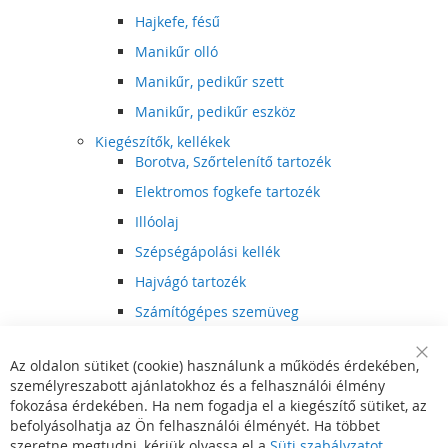
Hajkefe, fésű
Manikűr olló
Manikűr, pedikűr szett
Manikűr, pedikűr eszköz
Kiegészítők, kellékek
Borotva, Szőrtelenítő tartozék
Elektromos fogkefe tartozék
Illóolaj
Szépségápolási kellék
Hajvágó tartozék
Számítógépes szemüveg
Egészségápolási kellék
Az oldalon sütiket (cookie) használunk a működés érdekében,
Hajvágó kiegészítő
Clo
személyreszabott ajánlatokhoz és a felhasználói élmény
Coo
Szórakoztató elektronika
Bar
fokozása érdekében. Ha nem fogadja el a kiegészítő sütiket, az
Multimédia
befolyásolhatja az Ön felhasználói élményét. Ha többet
DVD, BluRay lejátszó
szeretne megtudni, kérjük olvassa el a
Süti szabályzatot