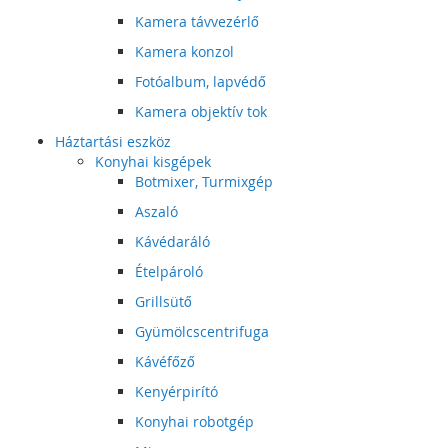
Kamera távvezérlő
Kamera konzol
Fotóalbum, lapvédő
Kamera objektív tok
Háztartási eszköz
Konyhai kisgépek
Botmixer, Turmixgép
Aszaló
Kávédaráló
Ételpároló
Grillsütő
Gyümölcscentrifuga
Kávéfőző
Kenyérpirító
Konyhai robotgép