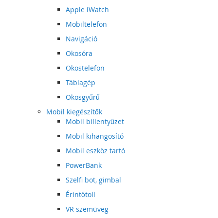
Apple iWatch
Mobiltelefon
Navigáció
Okosóra
Okostelefon
Táblagép
Okosgyűrű
Mobil kiegészítők
Mobil billentyűzet
Mobil kihangosító
Mobil eszköz tartó
PowerBank
Szelfi bot, gimbal
Érintőtoll
VR szemüveg