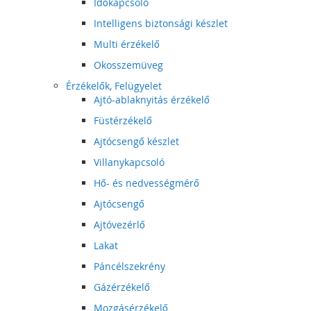
Időkapcsoló
Intelligens biztonsági készlet
Multi érzékelő
Okosszemüveg
Érzékelők, Felügyelet
Ajtó-ablaknyitás érzékelő
Füstérzékelő
Ajtócsengő készlet
Villanykapcsoló
Hő- és nedvességmérő
Ajtócsengő
Ajtóvezérlő
Lakat
Páncélszekrény
Gázérzékelő
Mozgásérzékelő