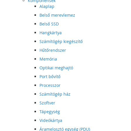
Komponensek
Alaplap
Belső merevlemez
Belső SSD
Hangkártya
Számítógép kiegészítő
Hűtőrendszer
Memória
Optikai meghajtó
Port bővítő
Processzor
Számítógép ház
Szoftver
Tápegység
Videókártya
Áramelosztó egység (PDU)