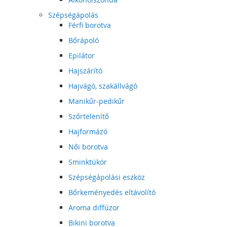
Szépségápolás
Férfi borotva
Bőrápoló
Epilátor
Hajszárító
Hajvágó, szakállvágó
Manikűr-pedikűr
Szőrtelenítő
Hajformázó
Női borotva
Sminktükör
Szépségápolási eszköz
Bőrkeményedés eltávolító
Aroma diffúzor
Bikini borotva