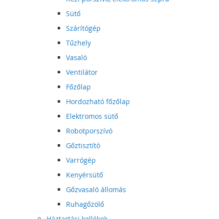
Sütő
Szárítógép
Tűzhely
Vasaló
Ventilátor
Főzőlap
Hordozható főzőlap
Elektromos sütő
Robotporszívó
Gőztisztító
Varrógép
Kenyérsütő
Gőzvasaló állomás
Ruhagőzölő
Háztartási kellékek