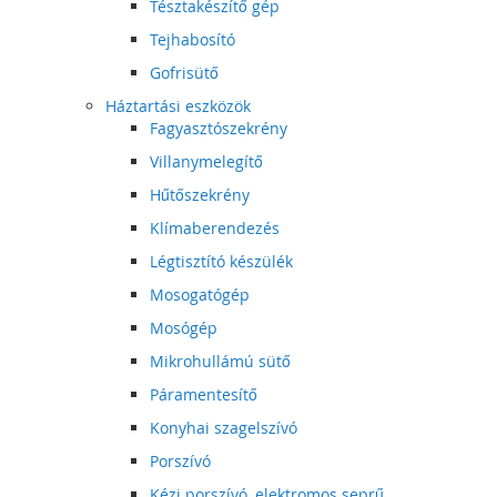
Tésztakészítő gép
Tejhabosító
Gofrisütő
Háztartási eszközök
Fagyasztószekrény
Villanymelegítő
Hűtőszekrény
Klímaberendezés
Légtisztító készülék
Mosogatógép
Mosógép
Mikrohullámú sütő
Páramentesítő
Konyhai szagelszívó
Porszívó
Kézi porszívó, elektromos seprű