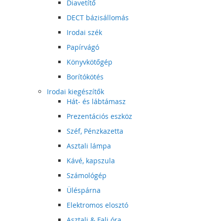
Diavetítő
DECT bázisállomás
Irodai szék
Papírvágó
Könyvkötőgép
Borítókötés
Irodai kiegészítők
Hát- és lábtámasz
Prezentációs eszköz
Széf, Pénzkazetta
Asztali lámpa
Kávé, kapszula
Számológép
Üléspárna
Elektromos elosztó
Asztali & Fali óra