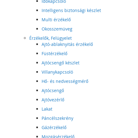
Időkapcsoló
Intelligens biztonsági készlet
Multi érzékelő
Okosszemüveg
Érzékelők, Felügyelet
Ajtó-ablaknyitás érzékelő
Füstérzékelő
Ajtócsengő készlet
Villanykapcsoló
Hő- és nedvességmérő
Ajtócsengő
Ajtóvezérlő
Lakat
Páncélszekrény
Gázérzékelő
Mozgásérzékelő