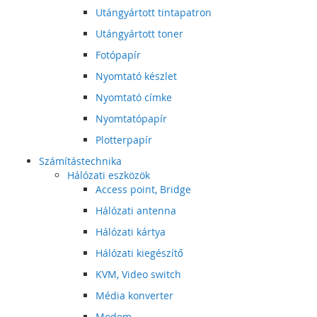
Utángyártott tintapatron
Utángyártott toner
Fotópapír
Nyomtató készlet
Nyomtató címke
Nyomtatópapír
Plotterpapír
Számítástechnika
Hálózati eszközök
Access point, Bridge
Hálózati antenna
Hálózati kártya
Hálózati kiegészítő
KVM, Video switch
Média konverter
Modem