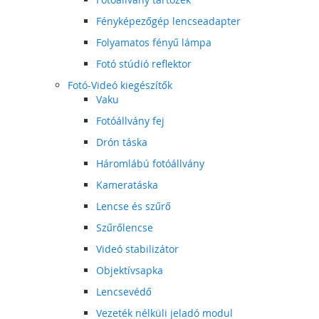
Fényképezőgép lencseadapter
Folyamatos fényű lámpa
Fotó stúdió reflektor
Fotó-Videó kiegészítők
Vaku
Fotóállvány fej
Drón táska
Háromlábú fotóállvány
Kameratáska
Lencse és szűrő
Szűrőlencse
Videó stabilizátor
Objektívsapka
Lencsevédő
Vezeték nélküli jeladó modul