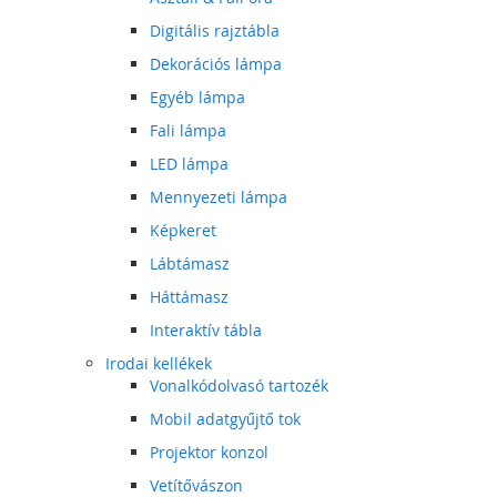
Digitális rajztábla
Dekorációs lámpa
Egyéb lámpa
Fali lámpa
LED lámpa
Mennyezeti lámpa
Képkeret
Lábtámasz
Háttámasz
Interaktív tábla
Irodai kellékek
Vonalkódolvasó tartozék
Mobil adatgyűjtő tok
Projektor konzol
Vetítővászon