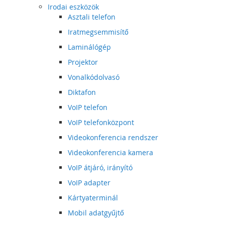
Irodai eszközök
Asztali telefon
Iratmegsemmisítő
Laminálógép
Projektor
Vonalkódolvasó
Diktafon
VoIP telefon
VoIP telefonközpont
Videokonferencia rendszer
Videokonferencia kamera
VoIP átjáró, irányító
VoIP adapter
Kártyaterminál
Mobil adatgyűjtő