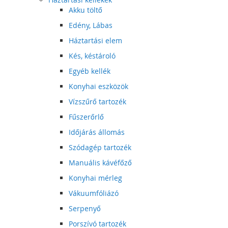
Akku töltő
Edény, Lábas
Háztartási elem
Kés, késtároló
Egyéb kellék
Konyhai eszközök
Vízszűrő tartozék
Fűszerőrlő
Időjárás állomás
Szódagép tartozék
Manuális kávéfőző
Konyhai mérleg
Vákuumfóliázó
Serpenyő
Porszívó tartozék