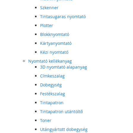
Szkenner
Tintasugaras nyomtató
Plotter
Blokknyomtató
Kártyanyomtató
Kézi nyomtató
Nyomtató kellékanyag
3D nyomtató alapanyag
Címkeszalag
Dobegység
Festékszalag
Tintapatron
Tintapatron utántöltő
Toner
Utángyártott dobegység