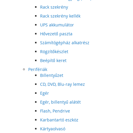
Rack szekrény
Rack szekrény kellék
UPS akkumulátor
Hővezető paszta
Számítógépház alkatrész
Rögzítőkészlet
Beépítő keret
Perifériák
Billentyűzet
CD, DVD, Blu-ray lemez
Egér
Egér, billentyű alátét
Flash, Pendrive
Karbantartó eszköz
Kártyaolvasó