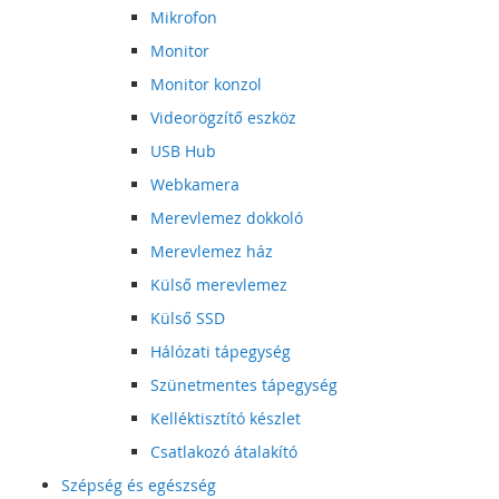
Mikrofon
Monitor
Monitor konzol
Videorögzítő eszköz
USB Hub
Webkamera
Merevlemez dokkoló
Merevlemez ház
Külső merevlemez
Külső SSD
Hálózati tápegység
Szünetmentes tápegység
Kelléktisztító készlet
Csatlakozó átalakító
Szépség és egészség