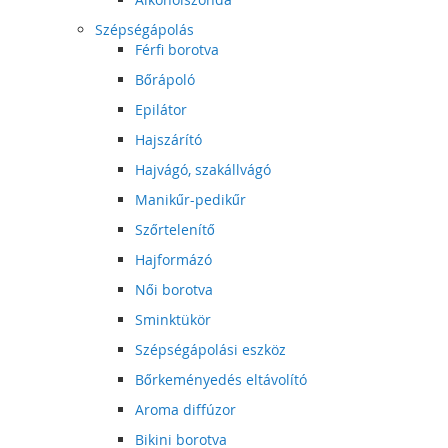
Szépségápolás
Férfi borotva
Bőrápoló
Epilátor
Hajszárító
Hajvágó, szakállvágó
Manikűr-pedikűr
Szőrtelenítő
Hajformázó
Női borotva
Sminktükör
Szépségápolási eszköz
Bőrkeményedés eltávolító
Aroma diffúzor
Bikini borotva