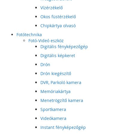
Vízérzékelő
Okos füstérzékelő
Chipkártya olvasó
Fotótechnika
Fotó-Videó eszköz
Digitális fényképezőgép
Digitális képkeret
Drón
Drón kiegészítő
DVR, Parkoló kamera
Memóriakártya
Menetrögzítő kamera
Sportkamera
Videókamera
Instant fényképezőgép