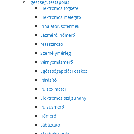
Egészség, testápolás
Elektromos fogkefe
Elektromos melegítő
Inhalátor, sótermék
Lázmérő, hőmérő
Masszírozó
Személymérleg
Vérnyomásmérő
Egészségápolási eszköz
Párásító
Pulzoximéter
Elektromos szájzuhany
Pulzusmérő
Hőmérő
Lábáztató
Alkoholszonda