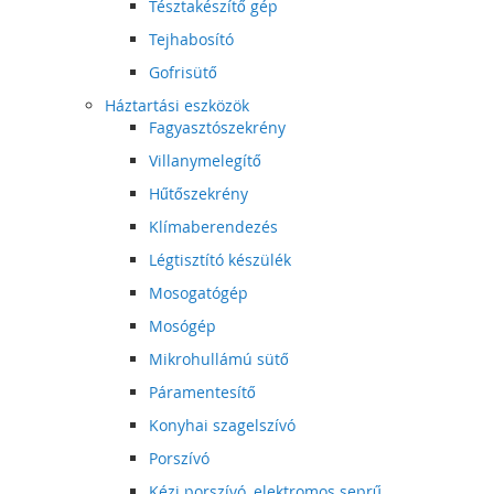
Tésztakészítő gép
Tejhabosító
Gofrisütő
Háztartási eszközök
Fagyasztószekrény
Villanymelegítő
Hűtőszekrény
Klímaberendezés
Légtisztító készülék
Mosogatógép
Mosógép
Mikrohullámú sütő
Páramentesítő
Konyhai szagelszívó
Porszívó
Kézi porszívó, elektromos seprű