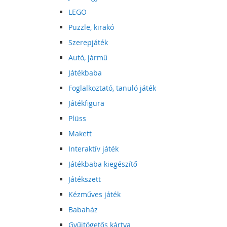
LEGO
Puzzle, kirakó
Szerepjáték
Autó, jármű
Játékbaba
Foglalkoztató, tanuló játék
Játékfigura
Plüss
Makett
Interaktív játék
Játékbaba kiegészítő
Játékszett
Kézműves játék
Babaház
Gyűjtögetős kártya