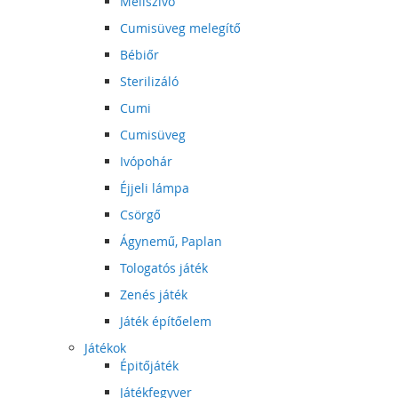
Mellszívó
Cumisüveg melegítő
Bébiőr
Sterilizáló
Cumi
Cumisüveg
Ivópohár
Éjjeli lámpa
Csörgő
Ágynemű, Paplan
Tologatós játék
Zenés játék
Játék építőelem
Játékok
Épitőjáték
Játékfegyver