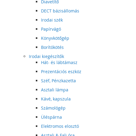
Diavetítő
DECT bázisállomás
Irodai szék
Papírvágó
Könyvkötőgép
Borítókötés
Irodai kiegészítők
Hát- és lábtámasz
Prezentációs eszköz
Széf, Pénzkazetta
Asztali lámpa
Kávé, kapszula
Számológép
Üléspárna
Elektromos elosztó
Asztali & Fali óra