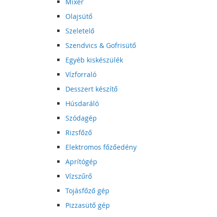
Mixer
Olajsütő
Szeletelő
Szendvics & Gofrisütő
Egyéb kiskészülék
Vízforraló
Desszert készítő
Húsdaráló
Szódagép
Rizsfőző
Elektromos főzőedény
Aprítógép
Vízszűrő
Tojásfőző gép
Pizzasütő gép