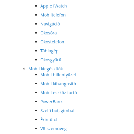
Apple iWatch
Mobiltelefon
Navigáció
Okosóra
Okostelefon
Táblagép
Okosgyűrű
Mobil kiegészítők
Mobil billentyűzet
Mobil kihangosító
Mobil eszköz tartó
PowerBank
Szelfi bot, gimbal
Érintőtoll
VR szemüveg