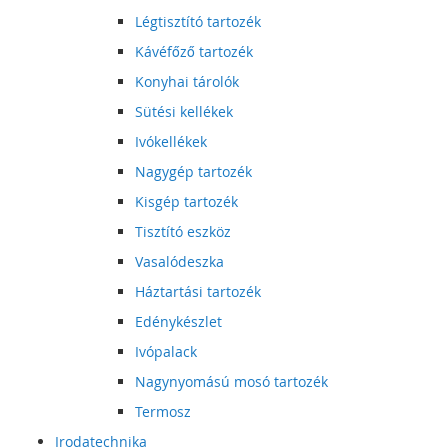
Légtisztító tartozék
Kávéfőző tartozék
Konyhai tárolók
Sütési kellékek
Ivókellékek
Nagygép tartozék
Kisgép tartozék
Tisztító eszköz
Vasalódeszka
Háztartási tartozék
Edénykészlet
Ivópalack
Nagynyomású mosó tartozék
Termosz
Irodatechnika