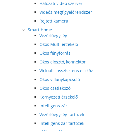
Hálózati video szerver
Videós megfigyelőrendszer
Rejtett kamera
Smart Home
Vezérlőegység
Okos Multi érzékelő
Okos fényforrás
Okos elosztó, konnektor
Virtuális asszisztens eszköz
Okos villanykapcsoló
Okos csatlakozó
Környezeti érzékelő
Intelligens zár
Vezérlőegység tartozék
Intelligens zár tartozék