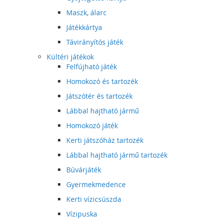
Maszk, álarc
Játékkártya
Távirányítós játék
Kültéri játékok
Felfújható játék
Homokozó és tartozék
Játszótér és tartozék
Lábbal hajtható jármű
Homokozó játék
Kerti játszóház tartozék
Lábbal hajtható jármű tartozék
Búvárjáték
Gyermekmedence
Kerti vízicsúszda
Vízipuska