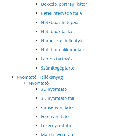
Dokkoló, portreplikátor
Betekintésvédő fólia
Notebook hűtőpad
Notebook táska
Numerikus billentyű
Notebook akkumulátor
Laptop tartozék
Számitógéptartó
Nyomtató, Kellékanyag
Nyomtató
3D nyomtató
3D nyomtató toll
Címkenyomtató
Fotónyomtató
Lézernyomtató
Mátrix nyomtató