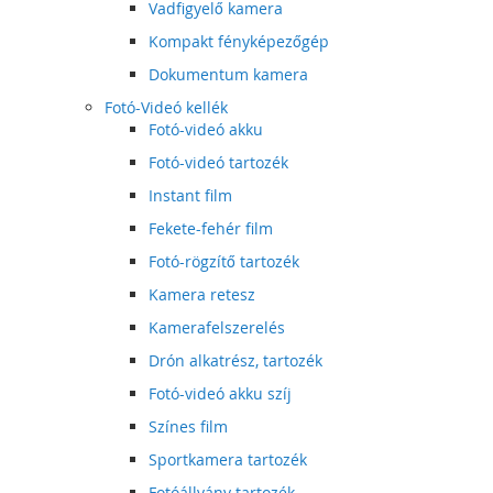
Vadfigyelő kamera
Kompakt fényképezőgép
Dokumentum kamera
Fotó-Videó kellék
Fotó-videó akku
Fotó-videó tartozék
Instant film
Fekete-fehér film
Fotó-rögzítő tartozék
Kamera retesz
Kamerafelszerelés
Drón alkatrész, tartozék
Fotó-videó akku szíj
Színes film
Sportkamera tartozék
Fotóállvány tartozék