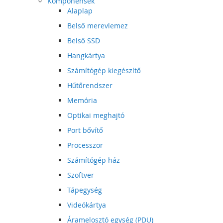
Komponensek
Alaplap
Belső merevlemez
Belső SSD
Hangkártya
Számítógép kiegészítő
Hűtőrendszer
Memória
Optikai meghajtó
Port bővítő
Processzor
Számítógép ház
Szoftver
Tápegység
Videókártya
Áramelosztó egység (PDU)