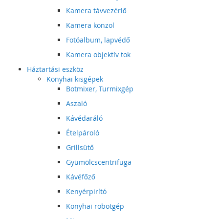
Kamera távvezérlő
Kamera konzol
Fotóalbum, lapvédő
Kamera objektív tok
Háztartási eszköz
Konyhai kisgépek
Botmixer, Turmixgép
Aszaló
Kávédaráló
Ételpároló
Grillsütő
Gyümölcscentrifuga
Kávéfőző
Kenyérpirító
Konyhai robotgép