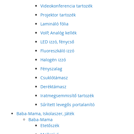
Videokonferencia tartozék
Projektor tartozék
Lamináló fólia
VoIP, Analóg kellék
LED izzó, fénycső
Fluoreszkáló izzó
Halogén izzó
Fényszalag
Csuklótámasz
Deréktámasz
Iratmegsemmisítő tartozék
Sűrített levegős portalanító
Baba-Mama, Iskolaszer, Játék
Baba-Mama
Etetőszék