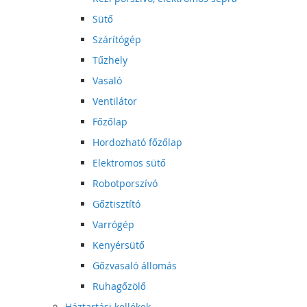
Sütő
Szárítógép
Tűzhely
Vasaló
Ventilátor
Főzőlap
Hordozható főzőlap
Elektromos sütő
Robotporszívó
Gőztisztító
Varrógép
Kenyérsütő
Gőzvasaló állomás
Ruhagőzölő
Háztartási kellékek