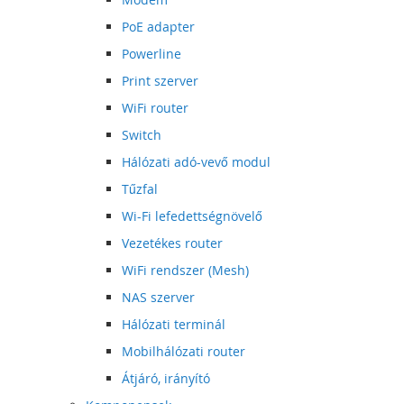
PoE adapter
Powerline
Print szerver
WiFi router
Switch
Hálózati adó-vevő modul
Tűzfal
Wi-Fi lefedettségnövelő
Vezetékes router
WiFi rendszer (Mesh)
NAS szerver
Hálózati terminál
Mobilhálózati router
Átjáró, irányító