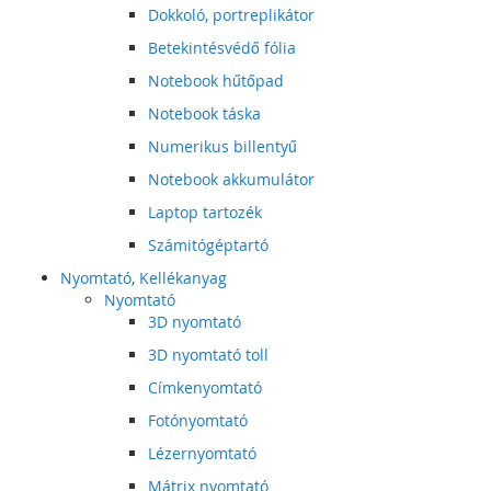
Dokkoló, portreplikátor
Betekintésvédő fólia
Notebook hűtőpad
Notebook táska
Numerikus billentyű
Notebook akkumulátor
Laptop tartozék
Számitógéptartó
Nyomtató, Kellékanyag
Nyomtató
3D nyomtató
3D nyomtató toll
Címkenyomtató
Fotónyomtató
Lézernyomtató
Mátrix nyomtató