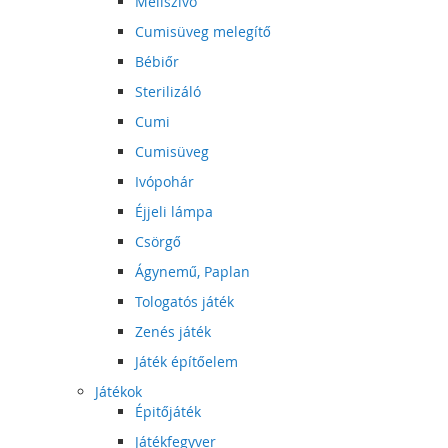
Mellszívó
Cumisüveg melegítő
Bébiőr
Sterilizáló
Cumi
Cumisüveg
Ivópohár
Éjjeli lámpa
Csörgő
Ágynemű, Paplan
Tologatós játék
Zenés játék
Játék építőelem
Játékok
Épitőjáték
Játékfegyver