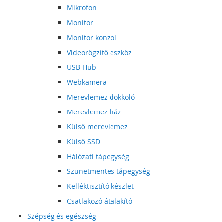
Mikrofon
Monitor
Monitor konzol
Videorögzítő eszköz
USB Hub
Webkamera
Merevlemez dokkoló
Merevlemez ház
Külső merevlemez
Külső SSD
Hálózati tápegység
Szünetmentes tápegység
Kelléktisztító készlet
Csatlakozó átalakító
Szépség és egészség