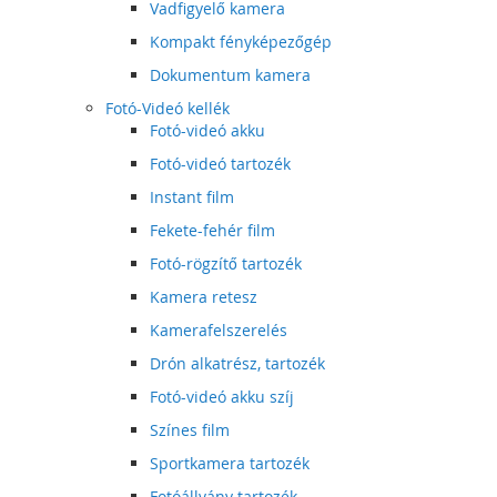
Vadfigyelő kamera
Kompakt fényképezőgép
Dokumentum kamera
Fotó-Videó kellék
Fotó-videó akku
Fotó-videó tartozék
Instant film
Fekete-fehér film
Fotó-rögzítő tartozék
Kamera retesz
Kamerafelszerelés
Drón alkatrész, tartozék
Fotó-videó akku szíj
Színes film
Sportkamera tartozék
Fotóállvány tartozék