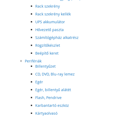
Rack szekrény
Rack szekrény kellék
UPS akkumulátor
Hővezető paszta
Számítógépház alkatrész
Rögzítőkészlet
Beépítő keret
Perifériák
Billentyűzet
CD, DVD, Blu-ray lemez
Egér
Egér, billentyű alátét
Flash, Pendrive
Karbantartó eszköz
Kártyaolvasó