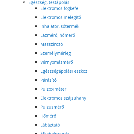
Egészség, testápolás
Elektromos fogkefe
Elektromos melegítő
Inhalátor, sótermék
Lázmérő, hőmérő
Masszírozó
Személymérleg
Vérnyomásmérő
Egészségápolási eszköz
Párásító
Pulzoximéter
Elektromos szájzuhany
Pulzusmérő
Hőmérő
Lábáztató
Alkoholszonda