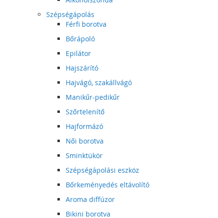
Szépségápolás
Férfi borotva
Bőrápoló
Epilátor
Hajszárító
Hajvágó, szakállvágó
Manikűr-pedikűr
Szőrtelenítő
Hajformázó
Női borotva
Sminktükör
Szépségápolási eszköz
Bőrkeményedés eltávolító
Aroma diffúzor
Bikini borotva