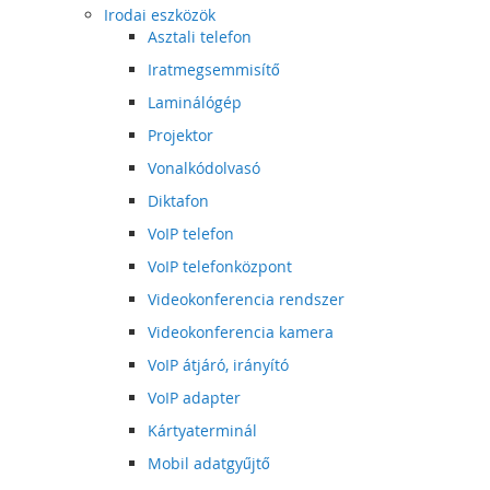
Irodai eszközök
Asztali telefon
Iratmegsemmisítő
Laminálógép
Projektor
Vonalkódolvasó
Diktafon
VoIP telefon
VoIP telefonközpont
Videokonferencia rendszer
Videokonferencia kamera
VoIP átjáró, irányító
VoIP adapter
Kártyaterminál
Mobil adatgyűjtő