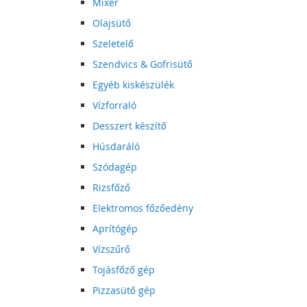
Mixer
Olajsütő
Szeletelő
Szendvics & Gofrisütő
Egyéb kiskészülék
Vízforraló
Desszert készítő
Húsdaráló
Szódagép
Rizsfőző
Elektromos főzőedény
Aprítógép
Vízszűrő
Tojásfőző gép
Pizzasütő gép