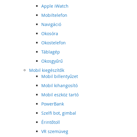
Apple iWatch
Mobiltelefon
Navigáció
Okosóra
Okostelefon
Táblagép
Okosgyűrű
Mobil kiegészítők
Mobil billentyűzet
Mobil kihangosító
Mobil eszköz tartó
PowerBank
Szelfi bot, gimbal
Érintőtoll
VR szemüveg