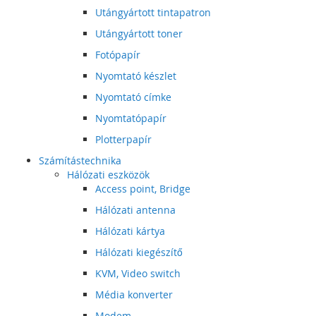
Utángyártott tintapatron
Utángyártott toner
Fotópapír
Nyomtató készlet
Nyomtató címke
Nyomtatópapír
Plotterpapír
Számítástechnika
Hálózati eszközök
Access point, Bridge
Hálózati antenna
Hálózati kártya
Hálózati kiegészítő
KVM, Video switch
Média konverter
Modem