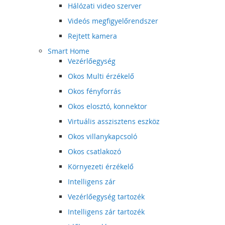
Hálózati video szerver
Videós megfigyelőrendszer
Rejtett kamera
Smart Home
Vezérlőegység
Okos Multi érzékelő
Okos fényforrás
Okos elosztó, konnektor
Virtuális asszisztens eszköz
Okos villanykapcsoló
Okos csatlakozó
Környezeti érzékelő
Intelligens zár
Vezérlőegység tartozék
Intelligens zár tartozék