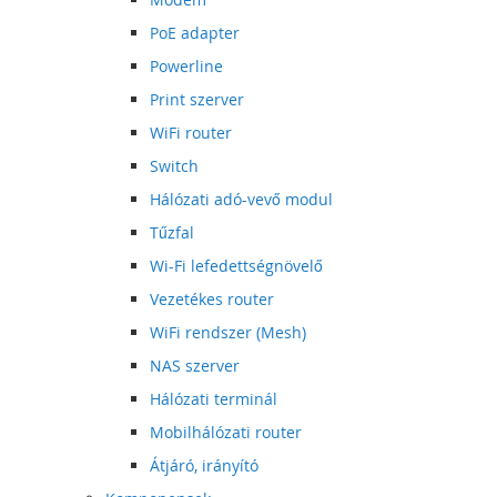
PoE adapter
Powerline
Print szerver
WiFi router
Switch
Hálózati adó-vevő modul
Tűzfal
Wi-Fi lefedettségnövelő
Vezetékes router
WiFi rendszer (Mesh)
NAS szerver
Hálózati terminál
Mobilhálózati router
Átjáró, irányító