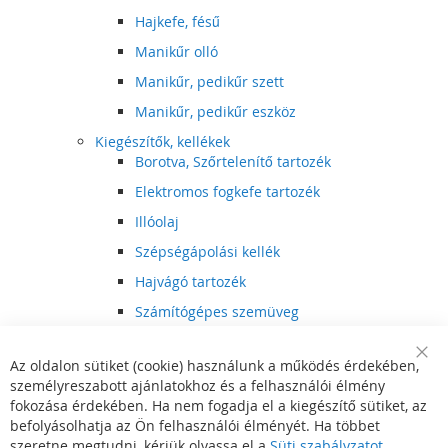
Hajkefe, fésű
Manikűr olló
Manikűr, pedikűr szett
Manikűr, pedikűr eszköz
Kiegészítők, kellékek
Borotva, Szőrtelenítő tartozék
Elektromos fogkefe tartozék
Illóolaj
Szépségápolási kellék
Hajvágó tartozék
Számítógépes szemüveg
Egészségápolási kellék
Az oldalon sütiket (cookie) használunk a működés érdekében,
Hajvágó kiegészítő
Clo
személyreszabott ajánlatokhoz és a felhasználói élmény
Coo
Szórakoztató elektronika
Bar
fokozása érdekében. Ha nem fogadja el a kiegészítő sütiket, az
Multimédia
befolyásolhatja az Ön felhasználói élményét. Ha többet
DVD, BluRay lejátszó
szeretne megtudni, kérjük olvassa el a
Süti szabályzatot