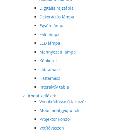
Digitális rajztábla
Dekorációs lámpa
Egyéb lámpa
Fali lámpa
LED lámpa
Mennyezeti lámpa
Képkeret
Lábtámasz
Háttámasz
Interaktív tábla
Irodai kellékek
Vonalkódolvasó tartozék
Mobil adatgyűjtő tok
Projektor konzol
Vetítővászon