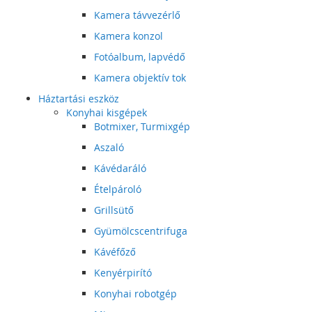
Kamera távvezérlő
Kamera konzol
Fotóalbum, lapvédő
Kamera objektív tok
Háztartási eszköz
Konyhai kisgépek
Botmixer, Turmixgép
Aszaló
Kávédaráló
Ételpároló
Grillsütő
Gyümölcscentrifuga
Kávéfőző
Kenyérpirító
Konyhai robotgép