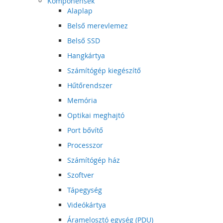
Komponensek
Alaplap
Belső merevlemez
Belső SSD
Hangkártya
Számítógép kiegészítő
Hűtőrendszer
Memória
Optikai meghajtó
Port bővítő
Processzor
Számítógép ház
Szoftver
Tápegység
Videókártya
Áramelosztó egység (PDU)