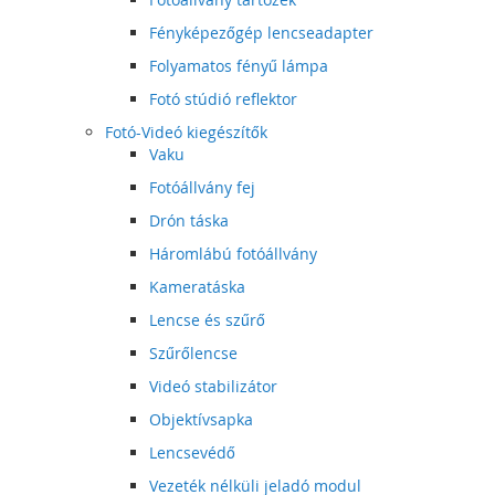
Fényképezőgép lencseadapter
Folyamatos fényű lámpa
Fotó stúdió reflektor
Fotó-Videó kiegészítők
Vaku
Fotóállvány fej
Drón táska
Háromlábú fotóállvány
Kameratáska
Lencse és szűrő
Szűrőlencse
Videó stabilizátor
Objektívsapka
Lencsevédő
Vezeték nélküli jeladó modul