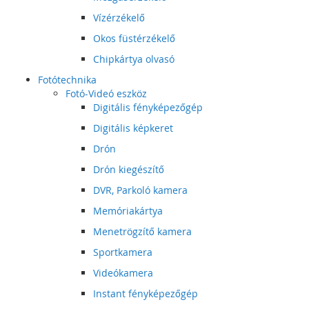
Vízérzékelő
Okos füstérzékelő
Chipkártya olvasó
Fotótechnika
Fotó-Videó eszköz
Digitális fényképezőgép
Digitális képkeret
Drón
Drón kiegészítő
DVR, Parkoló kamera
Memóriakártya
Menetrögzítő kamera
Sportkamera
Videókamera
Instant fényképezőgép