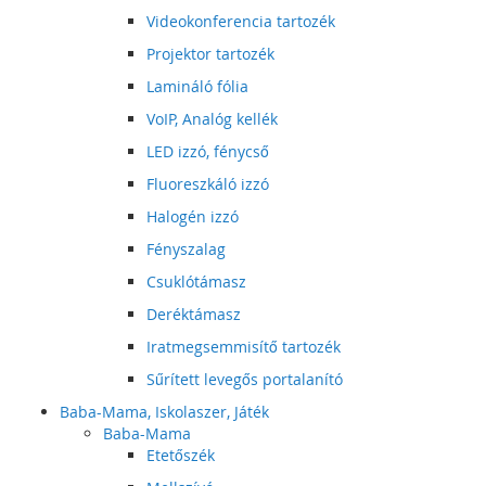
Videokonferencia tartozék
Projektor tartozék
Lamináló fólia
VoIP, Analóg kellék
LED izzó, fénycső
Fluoreszkáló izzó
Halogén izzó
Fényszalag
Csuklótámasz
Deréktámasz
Iratmegsemmisítő tartozék
Sűrített levegős portalanító
Baba-Mama, Iskolaszer, Játék
Baba-Mama
Etetőszék