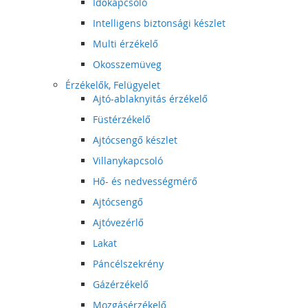
Időkapcsoló
Intelligens biztonsági készlet
Multi érzékelő
Okosszemüveg
Érzékelők, Felügyelet
Ajtó-ablaknyitás érzékelő
Füstérzékelő
Ajtócsengő készlet
Villanykapcsoló
Hő- és nedvességmérő
Ajtócsengő
Ajtóvezérlő
Lakat
Páncélszekrény
Gázérzékelő
Mozgásérzékelő