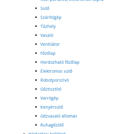
Sütő
Szárítógép
Tűzhely
Vasaló
Ventilátor
Főzőlap
Hordozható főzőlap
Elektromos sütő
Robotporszívó
Gőztisztító
Varrógép
Kenyérsütő
Gőzvasaló állomás
Ruhagőzölő
Háztartási kellékek