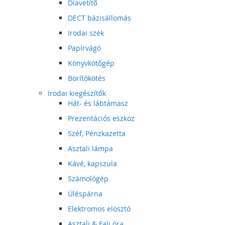
Diavetítő
DECT bázisállomás
Irodai szék
Papírvágó
Könyvkötőgép
Borítókötés
Irodai kiegészítők
Hát- és lábtámasz
Prezentációs eszköz
Széf, Pénzkazetta
Asztali lámpa
Kávé, kapszula
Számológép
Üléspárna
Elektromos elosztó
Asztali & Fali óra