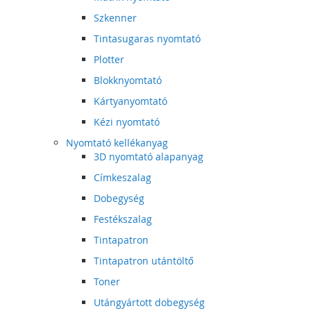
Szkenner
Tintasugaras nyomtató
Plotter
Blokknyomtató
Kártyanyomtató
Kézi nyomtató
Nyomtató kellékanyag
3D nyomtató alapanyag
Címkeszalag
Dobegység
Festékszalag
Tintapatron
Tintapatron utántöltő
Toner
Utángyártott dobegység