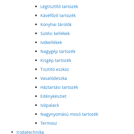
Légtisztító tartozék
Kávéfőző tartozék
Konyhai tárolók
Sütési kellékek
Ivókellékek
Nagygép tartozék
Kisgép tartozék
Tisztító eszköz
Vasalódeszka
Háztartási tartozék
Edénykészlet
Ivópalack
Nagynyomású mosó tartozék
Termosz
Irodatechnika