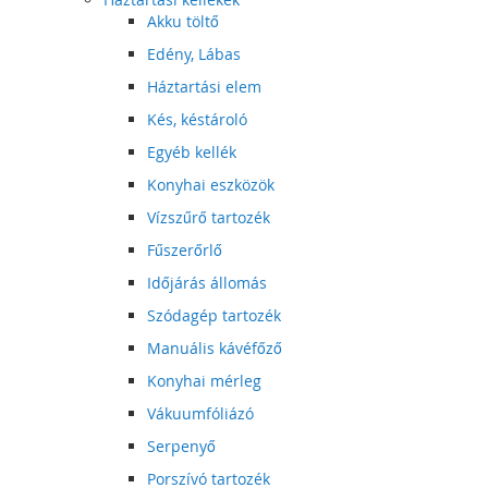
Akku töltő
Edény, Lábas
Háztartási elem
Kés, késtároló
Egyéb kellék
Konyhai eszközök
Vízszűrő tartozék
Fűszerőrlő
Időjárás állomás
Szódagép tartozék
Manuális kávéfőző
Konyhai mérleg
Vákuumfóliázó
Serpenyő
Porszívó tartozék