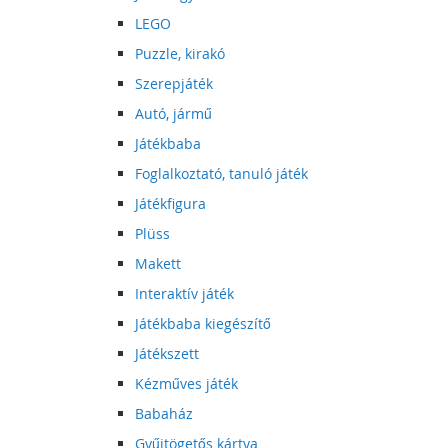
LEGO
Puzzle, kirakó
Szerepjáték
Autó, jármű
Játékbaba
Foglalkoztató, tanuló játék
Játékfigura
Plüss
Makett
Interaktív játék
Játékbaba kiegészítő
Játékszett
Kézműves játék
Babaház
Gyűjtögetős kártya