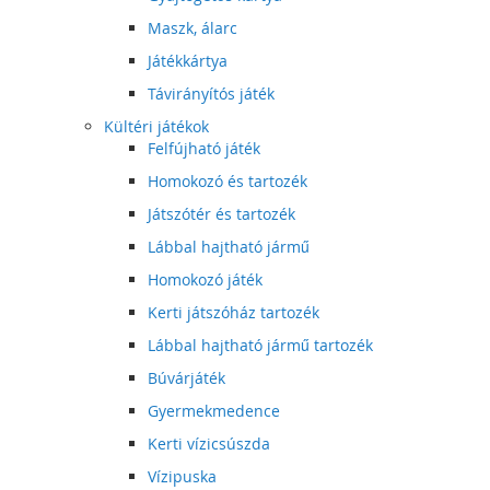
Maszk, álarc
Játékkártya
Távirányítós játék
Kültéri játékok
Felfújható játék
Homokozó és tartozék
Játszótér és tartozék
Lábbal hajtható jármű
Homokozó játék
Kerti játszóház tartozék
Lábbal hajtható jármű tartozék
Búvárjáték
Gyermekmedence
Kerti vízicsúszda
Vízipuska