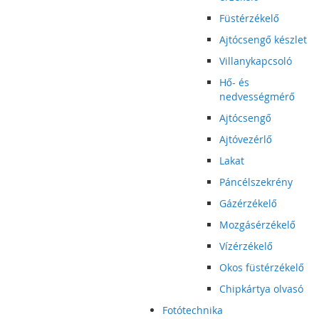
Füstérzékelő
Ajtócsengő készlet
Villanykapcsoló
Hő- és
nedvességmérő
Ajtócsengő
Ajtóvezérlő
Lakat
Páncélszekrény
Gázérzékelő
Mozgásérzékelő
Vízérzékelő
Okos füstérzékelő
Chipkártya olvasó
Fotótechnika