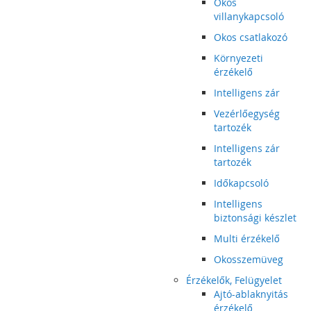
Okos
villanykapcsoló
Okos csatlakozó
Környezeti
érzékelő
Intelligens zár
Vezérlőegység
tartozék
Intelligens zár
tartozék
Időkapcsoló
Intelligens
biztonsági készlet
Multi érzékelő
Okosszemüveg
Érzékelők, Felügyelet
Ajtó-ablaknyitás
érzékelő