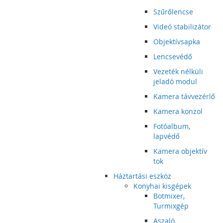
Szűrőlencse
Videó stabilizátor
Objektívsapka
Lencsevédő
Vezeték nélküli
jeladó modul
Kamera távvezérlő
Kamera konzol
Fotóalbum,
lapvédő
Kamera objektív
tok
Háztartási eszköz
Konyhai kisgépek
Botmixer,
Turmixgép
Aszaló