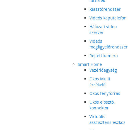
tartozék
Riasztórendszer
Videós kaputelefon
Hálózati video
szerver
Videós
megfigyelőrendszer
Rejtett kamera
Smart Home
Vezérlőegység
Okos Multi
érzékelő
Okos fényforrás
Okos elosztó,
konnektor
Virtuális
asszisztens eszköz