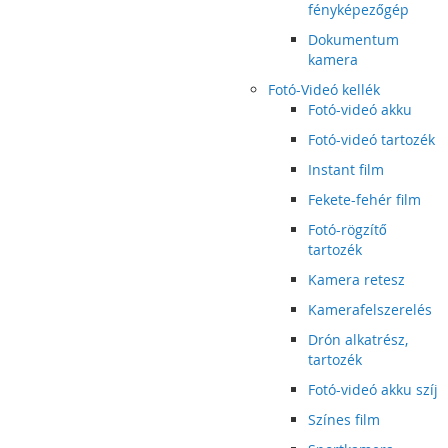
fényképezőgép
Dokumentum
kamera
Fotó-Videó kellék
Fotó-videó akku
Fotó-videó tartozék
Instant film
Fekete-fehér film
Fotó-rögzítő
tartozék
Kamera retesz
Kamerafelszerelés
Drón alkatrész,
tartozék
Fotó-videó akku szíj
Színes film