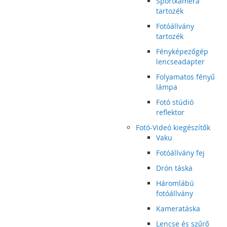
Sportkamera
tartozék
Fotóállvány
tartozék
Fényképezőgép
lencseadapter
Folyamatos fényű
lámpa
Fotó stúdió
reflektor
Fotó-Videó kiegészítők
Vaku
Fotóállvány fej
Drón táska
Háromlábú
fotóállvány
Kameratáska
Lencse és szűrő