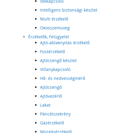
Időkapcsoló
Intelligens biztonsági készlet
Multi érzékelő
Okosszemüveg
Érzékelők, Felügyelet
Ajtó-ablaknyitás érzékelő
Füstérzékelő
Ajtócsengő készlet
Villanykapcsoló
Hő- és nedvességmérő
Ajtócsengő
Ajtóvezérlő
Lakat
Páncélszekrény
Gázérzékelő
Mozgásérzékelő