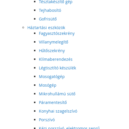
Tésztakészítő gép
Tejhabosító
Gofrisütő
Háztartási eszközök
Fagyasztószekrény
Villanymelegítő
Hűtőszekrény
Klímaberendezés
Légtisztító készülék
Mosogatógép
Mosógép
Mikrohullámú sütő
Páramentesítő
Konyhai szagelszívó
Porszívó
Kézi porszívó, elektromos seprű