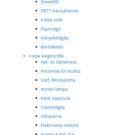
Diavetítő
DECT bázisállomás
Irodai szék
Papírvágó
Könyvkötőgép
Borítókötés
Irodai kiegészítők
Hát- és lábtámasz
Prezentációs eszköz
Széf, Pénzkazetta
Asztali lámpa
Kávé, kapszula
Számológép
Üléspárna
Elektromos elosztó
Asztali & Fali óra