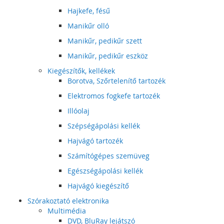
Hajkefe, fésű
Manikűr olló
Manikűr, pedikűr szett
Manikűr, pedikűr eszköz
Kiegészítők, kellékek
Borotva, Szőrtelenítő tartozék
Elektromos fogkefe tartozék
Illóolaj
Szépségápolási kellék
Hajvágó tartozék
Számítógépes szemüveg
Egészségápolási kellék
Hajvágó kiegészítő
Szórakoztató elektronika
Multimédia
DVD, BluRay lejátszó