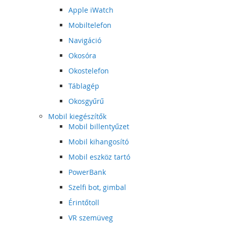
Apple iWatch
Mobiltelefon
Navigáció
Okosóra
Okostelefon
Táblagép
Okosgyűrű
Mobil kiegészítők
Mobil billentyűzet
Mobil kihangosító
Mobil eszköz tartó
PowerBank
Szelfi bot, gimbal
Érintőtoll
VR szemüveg