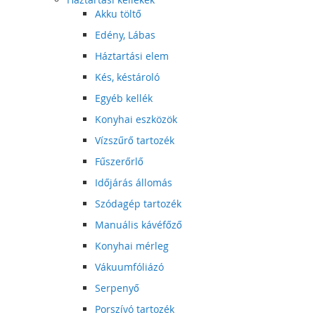
Akku töltő
Edény, Lábas
Háztartási elem
Kés, késtároló
Egyéb kellék
Konyhai eszközök
Vízszűrő tartozék
Fűszerőrlő
Időjárás állomás
Szódagép tartozék
Manuális kávéfőző
Konyhai mérleg
Vákuumfóliázó
Serpenyő
Porszívó tartozék