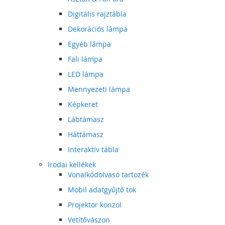
Digitális rajztábla
Dekorációs lámpa
Egyéb lámpa
Fali lámpa
LED lámpa
Mennyezeti lámpa
Képkeret
Lábtámasz
Háttámasz
Interaktív tábla
Irodai kellékek
Vonalkódolvasó tartozék
Mobil adatgyűjtő tok
Projektor konzol
Vetítővászon