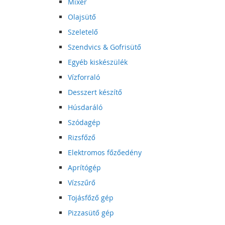
Mixer
Olajsütő
Szeletelő
Szendvics & Gofrisütő
Egyéb kiskészülék
Vízforraló
Desszert készítő
Húsdaráló
Szódagép
Rizsfőző
Elektromos főzőedény
Aprítógép
Vízszűrő
Tojásfőző gép
Pizzasütő gép