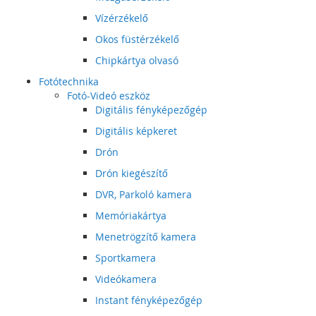
Vízérzékelő
Okos füstérzékelő
Chipkártya olvasó
Fotótechnika
Fotó-Videó eszköz
Digitális fényképezőgép
Digitális képkeret
Drón
Drón kiegészítő
DVR, Parkoló kamera
Memóriakártya
Menetrögzítő kamera
Sportkamera
Videókamera
Instant fényképezőgép