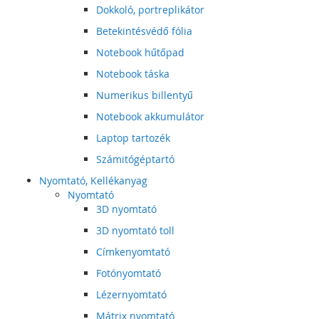
Dokkoló, portreplikátor
Betekintésvédő fólia
Notebook hűtőpad
Notebook táska
Numerikus billentyű
Notebook akkumulátor
Laptop tartozék
Számitógéptartó
Nyomtató, Kellékanyag
Nyomtató
3D nyomtató
3D nyomtató toll
Címkenyomtató
Fotónyomtató
Lézernyomtató
Mátrix nyomtató