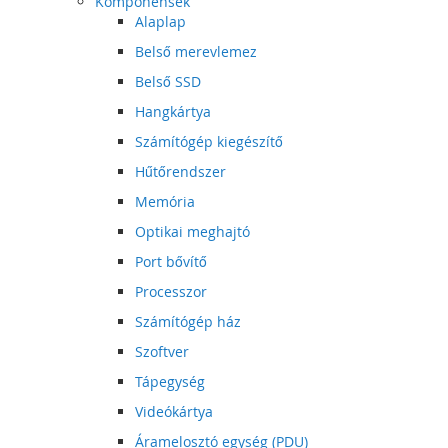
Komponensek
Alaplap
Belső merevlemez
Belső SSD
Hangkártya
Számítógép kiegészítő
Hűtőrendszer
Memória
Optikai meghajtó
Port bővítő
Processzor
Számítógép ház
Szoftver
Tápegység
Videókártya
Áramelosztó egység (PDU)