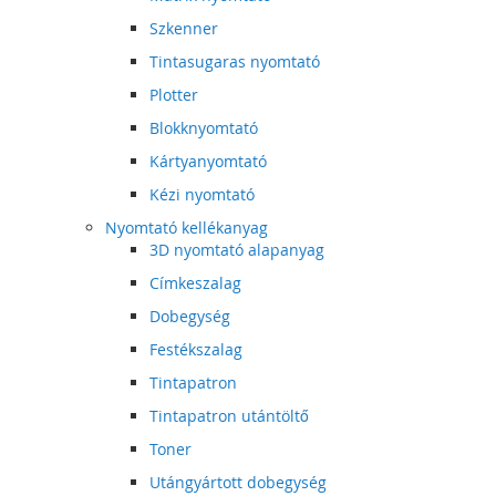
Szkenner
Tintasugaras nyomtató
Plotter
Blokknyomtató
Kártyanyomtató
Kézi nyomtató
Nyomtató kellékanyag
3D nyomtató alapanyag
Címkeszalag
Dobegység
Festékszalag
Tintapatron
Tintapatron utántöltő
Toner
Utángyártott dobegység