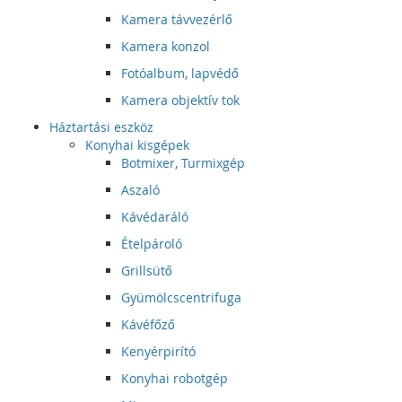
Kamera távvezérlő
Kamera konzol
Fotóalbum, lapvédő
Kamera objektív tok
Háztartási eszköz
Konyhai kisgépek
Botmixer, Turmixgép
Aszaló
Kávédaráló
Ételpároló
Grillsütő
Gyümölcscentrifuga
Kávéfőző
Kenyérpirító
Konyhai robotgép