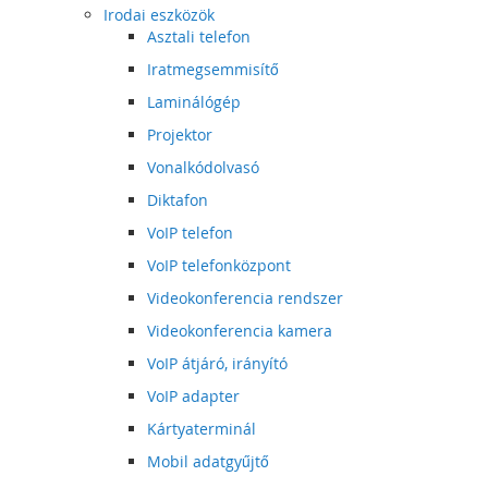
Irodai eszközök
Asztali telefon
Iratmegsemmisítő
Laminálógép
Projektor
Vonalkódolvasó
Diktafon
VoIP telefon
VoIP telefonközpont
Videokonferencia rendszer
Videokonferencia kamera
VoIP átjáró, irányító
VoIP adapter
Kártyaterminál
Mobil adatgyűjtő