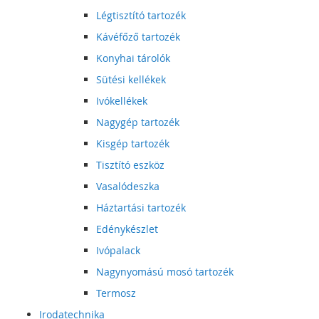
Légtisztító tartozék
Kávéfőző tartozék
Konyhai tárolók
Sütési kellékek
Ivókellékek
Nagygép tartozék
Kisgép tartozék
Tisztító eszköz
Vasalódeszka
Háztartási tartozék
Edénykészlet
Ivópalack
Nagynyomású mosó tartozék
Termosz
Irodatechnika