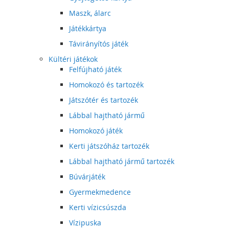
Maszk, álarc
Játékkártya
Távirányítós játék
Kültéri játékok
Felfújható játék
Homokozó és tartozék
Játszótér és tartozék
Lábbal hajtható jármű
Homokozó játék
Kerti játszóház tartozék
Lábbal hajtható jármű tartozék
Búvárjáték
Gyermekmedence
Kerti vízicsúszda
Vízipuska