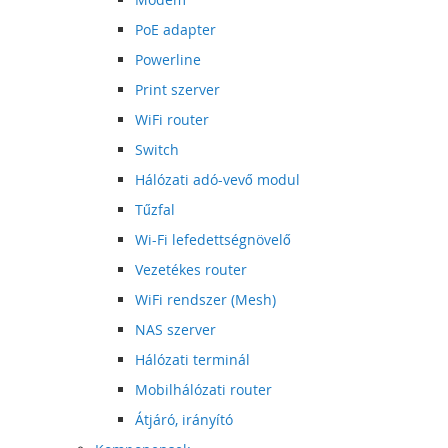
PoE adapter
Powerline
Print szerver
WiFi router
Switch
Hálózati adó-vevő modul
Tűzfal
Wi-Fi lefedettségnövelő
Vezetékes router
WiFi rendszer (Mesh)
NAS szerver
Hálózati terminál
Mobilhálózati router
Átjáró, irányító