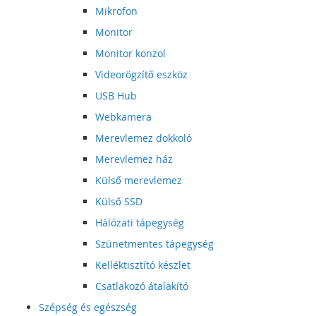
Mikrofon
Monitor
Monitor konzol
Videorögzítő eszköz
USB Hub
Webkamera
Merevlemez dokkoló
Merevlemez ház
Külső merevlemez
Külső SSD
Hálózati tápegység
Szünetmentes tápegység
Kelléktisztító készlet
Csatlakozó átalakító
Szépség és egészség