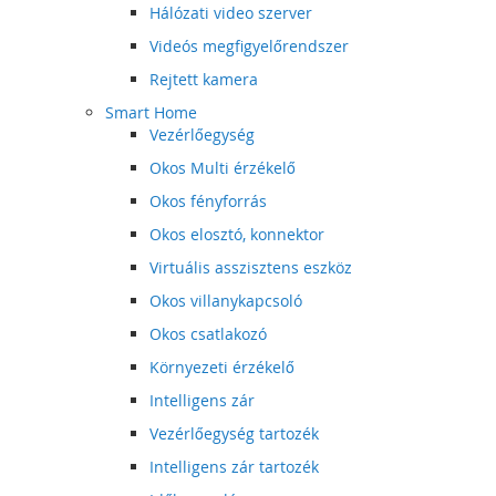
Hálózati video szerver
Videós megfigyelőrendszer
Rejtett kamera
Smart Home
Vezérlőegység
Okos Multi érzékelő
Okos fényforrás
Okos elosztó, konnektor
Virtuális asszisztens eszköz
Okos villanykapcsoló
Okos csatlakozó
Környezeti érzékelő
Intelligens zár
Vezérlőegység tartozék
Intelligens zár tartozék