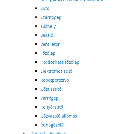
Sütő
Szárítógép
Tűzhely
Vasaló
Ventilátor
Főzőlap
Hordozható főzőlap
Elektromos sütő
Robotporszívó
Gőztisztító
Varrógép
Kenyérsütő
Gőzvasaló állomás
Ruhagőzölő
Háztartási kellékek