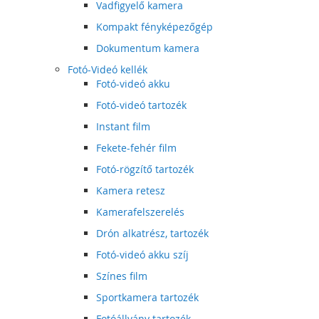
Vadfigyelő kamera
Kompakt fényképezőgép
Dokumentum kamera
Fotó-Videó kellék
Fotó-videó akku
Fotó-videó tartozék
Instant film
Fekete-fehér film
Fotó-rögzítő tartozék
Kamera retesz
Kamerafelszerelés
Drón alkatrész, tartozék
Fotó-videó akku szíj
Színes film
Sportkamera tartozék
Fotóállvány tartozék