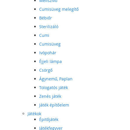
Mellszívó
Cumisüveg melegítő
Bébiőr
Sterilizáló
Cumi
Cumisüveg
Ivópohár
Éjjeli lámpa
Csörgő
Ágynemű, Paplan
Tologatós játék
Zenés játék
Játék építőelem
Játékok
Épitőjáték
Játékfegyver