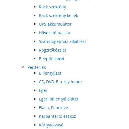
Rack szekrény
Rack szekrény kellék
UPS akkumulátor
Hővezető paszta
Számítógépház alkatrész
Rögzítőkészlet
Beépítő keret
Perifériák
Billentyűzet
CD, DVD, Blu-ray lemez
Egér
Egér, billentyű alátét
Flash, Pendrive
Karbantartó eszköz
Kártyaolvasó