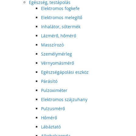
Egészség, testápolás
Elektromos fogkefe
Elektromos melegítő
Inhalátor, sótermék
Lázmérő, hőmérő
Masszírozó
Személymérleg
Vérnyomásmérő
Egészségápolási eszköz
Párásító
Pulzoximéter
Elektromos szájzuhany
Pulzusmérő
Hőmérő
Lábáztató
Alkoholszonda