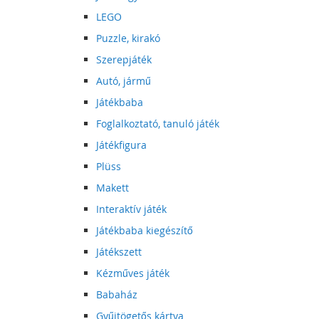
LEGO
Puzzle, kirakó
Szerepjáték
Autó, jármű
Játékbaba
Foglalkoztató, tanuló játék
Játékfigura
Plüss
Makett
Interaktív játék
Játékbaba kiegészítő
Játékszett
Kézműves játék
Babaház
Gyűjtögetős kártya