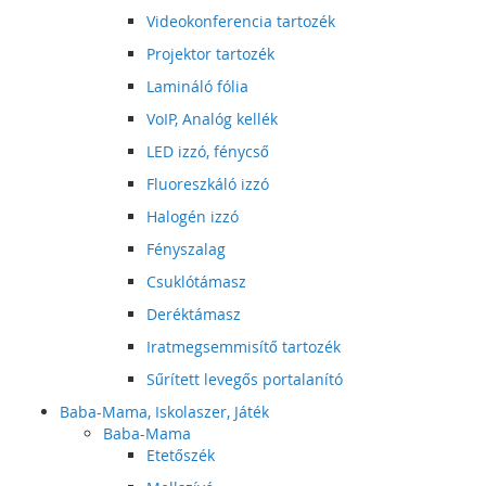
Videokonferencia tartozék
Projektor tartozék
Lamináló fólia
VoIP, Analóg kellék
LED izzó, fénycső
Fluoreszkáló izzó
Halogén izzó
Fényszalag
Csuklótámasz
Deréktámasz
Iratmegsemmisítő tartozék
Sűrített levegős portalanító
Baba-Mama, Iskolaszer, Játék
Baba-Mama
Etetőszék