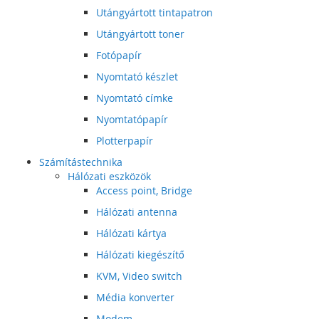
Utángyártott tintapatron
Utángyártott toner
Fotópapír
Nyomtató készlet
Nyomtató címke
Nyomtatópapír
Plotterpapír
Számítástechnika
Hálózati eszközök
Access point, Bridge
Hálózati antenna
Hálózati kártya
Hálózati kiegészítő
KVM, Video switch
Média konverter
Modem