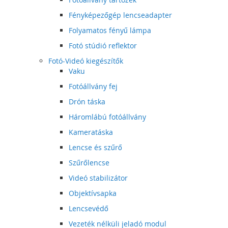
Fényképezőgép lencseadapter
Folyamatos fényű lámpa
Fotó stúdió reflektor
Fotó-Videó kiegészítők
Vaku
Fotóállvány fej
Drón táska
Háromlábú fotóállvány
Kameratáska
Lencse és szűrő
Szűrőlencse
Videó stabilizátor
Objektívsapka
Lencsevédő
Vezeték nélküli jeladó modul