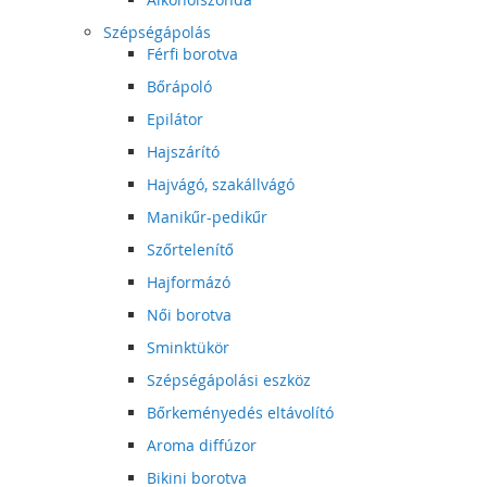
Szépségápolás
Férfi borotva
Bőrápoló
Epilátor
Hajszárító
Hajvágó, szakállvágó
Manikűr-pedikűr
Szőrtelenítő
Hajformázó
Női borotva
Sminktükör
Szépségápolási eszköz
Bőrkeményedés eltávolító
Aroma diffúzor
Bikini borotva