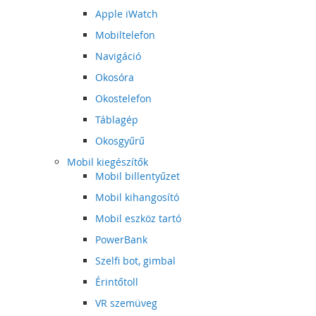
Apple iWatch
Mobiltelefon
Navigáció
Okosóra
Okostelefon
Táblagép
Okosgyűrű
Mobil kiegészítők
Mobil billentyűzet
Mobil kihangosító
Mobil eszköz tartó
PowerBank
Szelfi bot, gimbal
Érintőtoll
VR szemüveg