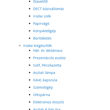
Diavetítő
DECT bázisállomás
Irodai szék
Papírvágó
Könyvkötőgép
Borítókötés
Irodai kiegészítők
Hát- és lábtámasz
Prezentációs eszköz
Széf, Pénzkazetta
Asztali lámpa
Kávé, kapszula
Számológép
Üléspárna
Elektromos elosztó
Asztali & Fali óra