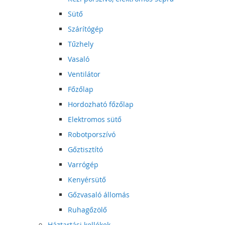
Sütő
Szárítógép
Tűzhely
Vasaló
Ventilátor
Főzőlap
Hordozható főzőlap
Elektromos sütő
Robotporszívó
Gőztisztító
Varrógép
Kenyérsütő
Gőzvasaló állomás
Ruhagőzölő
Háztartási kellékek