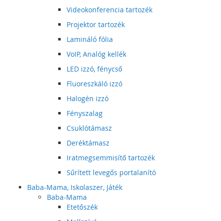
Videokonferencia tartozék
Projektor tartozék
Lamináló fólia
VoIP, Analóg kellék
LED izzó, fénycső
Fluoreszkáló izzó
Halogén izzó
Fényszalag
Csuklótámasz
Deréktámasz
Iratmegsemmisítő tartozék
Sűrített levegős portalanító
Baba-Mama, Iskolaszer, Játék
Baba-Mama
Etetőszék