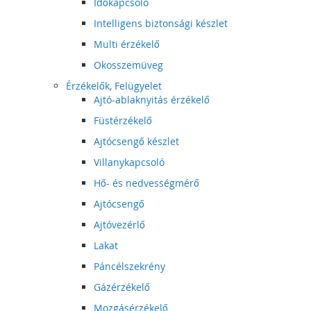
Időkapcsoló
Intelligens biztonsági készlet
Multi érzékelő
Okosszemüveg
Érzékelők, Felügyelet
Ajtó-ablaknyitás érzékelő
Füstérzékelő
Ajtócsengő készlet
Villanykapcsoló
Hő- és nedvességmérő
Ajtócsengő
Ajtóvezérlő
Lakat
Páncélszekrény
Gázérzékelő
Mozgásérzékelő