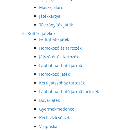
Maszk, álarc
Játékkártya
Távirányítós játék
Kültéri játékok
Felfújható játék
Homokozó és tartozék
Játszótér és tartozék
Lábbal hajtható jármű
Homokozó játék
Kerti játszóház tartozék
Lábbal hajtható jármű tartozék
Búvárjáték
Gyermekmedence
Kerti vízicsúszda
Vízipuska