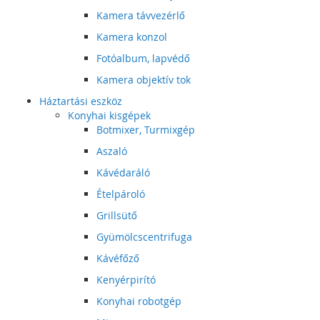
Kamera távvezérlő
Kamera konzol
Fotóalbum, lapvédő
Kamera objektív tok
Háztartási eszköz
Konyhai kisgépek
Botmixer, Turmixgép
Aszaló
Kávédaráló
Ételpároló
Grillsütő
Gyümölcscentrifuga
Kávéfőző
Kenyérpirító
Konyhai robotgép