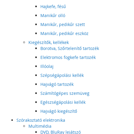
Hajkefe, fésű
Manikűr olló
Manikűr, pedikűr szett
Manikűr, pedikűr eszköz
Kiegészítők, kellékek
Borotva, Szőrtelenítő tartozék
Elektromos fogkefe tartozék
Illóolaj
Szépségápolási kellék
Hajvágó tartozék
Számítógépes szemüveg
Egészségápolási kellék
Hajvágó kiegészítő
Szórakoztató elektronika
Multimédia
DVD, BluRay lejátszó