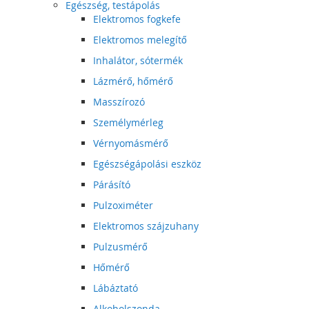
Egészség, testápolás
Elektromos fogkefe
Elektromos melegítő
Inhalátor, sótermék
Lázmérő, hőmérő
Masszírozó
Személymérleg
Vérnyomásmérő
Egészségápolási eszköz
Párásító
Pulzoximéter
Elektromos szájzuhany
Pulzusmérő
Hőmérő
Lábáztató
Alkoholszonda