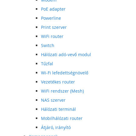
PoE adapter
Powerline
Print szerver
WiFi router
Switch
Hálózati adó-vevő modul
Tűzfal
Wi-Fi lefedettségnövelő
Vezetékes router
WiFi rendszer (Mesh)
NAS szerver
Hálózati terminál
Mobilhálózati router
Átjáró, irányító