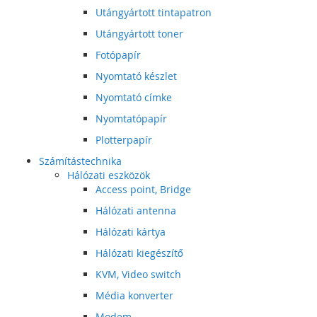
Utángyártott tintapatron
Utángyártott toner
Fotópapír
Nyomtató készlet
Nyomtató címke
Nyomtatópapír
Plotterpapír
Számítástechnika
Hálózati eszközök
Access point, Bridge
Hálózati antenna
Hálózati kártya
Hálózati kiegészítő
KVM, Video switch
Média konverter
Modem