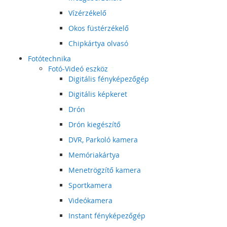
Vízérzékelő
Okos füstérzékelő
Chipkártya olvasó
Fotótechnika
Fotó-Videó eszköz
Digitális fényképezőgép
Digitális képkeret
Drón
Drón kiegészítő
DVR, Parkoló kamera
Memóriakártya
Menetrögzítő kamera
Sportkamera
Videókamera
Instant fényképezőgép