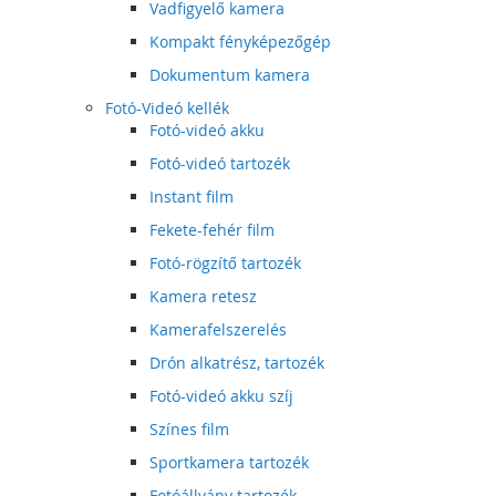
Vadfigyelő kamera
Kompakt fényképezőgép
Dokumentum kamera
Fotó-Videó kellék
Fotó-videó akku
Fotó-videó tartozék
Instant film
Fekete-fehér film
Fotó-rögzítő tartozék
Kamera retesz
Kamerafelszerelés
Drón alkatrész, tartozék
Fotó-videó akku szíj
Színes film
Sportkamera tartozék
Fotóállvány tartozék