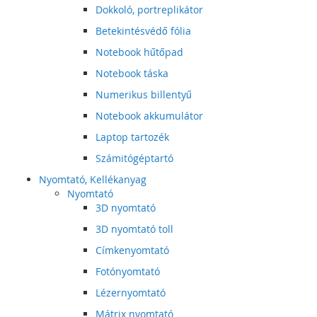
Dokkoló, portreplikátor
Betekintésvédő fólia
Notebook hűtőpad
Notebook táska
Numerikus billentyű
Notebook akkumulátor
Laptop tartozék
Számitógéptartó
Nyomtató, Kellékanyag
Nyomtató
3D nyomtató
3D nyomtató toll
Címkenyomtató
Fotónyomtató
Lézernyomtató
Mátrix nyomtató