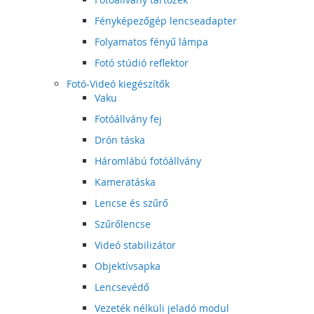
Fényképezőgép lencseadapter
Folyamatos fényű lámpa
Fotó stúdió reflektor
Fotó-Videó kiegészítők
Vaku
Fotóállvány fej
Drón táska
Háromlábú fotóállvány
Kameratáska
Lencse és szűrő
Szűrőlencse
Videó stabilizátor
Objektívsapka
Lencsevédő
Vezeték nélküli jeladó modul