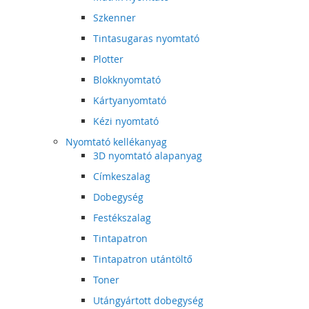
Szkenner
Tintasugaras nyomtató
Plotter
Blokknyomtató
Kártyanyomtató
Kézi nyomtató
Nyomtató kellékanyag
3D nyomtató alapanyag
Címkeszalag
Dobegység
Festékszalag
Tintapatron
Tintapatron utántöltő
Toner
Utángyártott dobegység