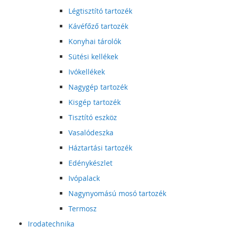
Légtisztító tartozék
Kávéfőző tartozék
Konyhai tárolók
Sütési kellékek
Ivókellékek
Nagygép tartozék
Kisgép tartozék
Tisztító eszköz
Vasalódeszka
Háztartási tartozék
Edénykészlet
Ivópalack
Nagynyomású mosó tartozék
Termosz
Irodatechnika