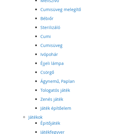
Mellszívó
Cumisüveg melegítő
Bébiőr
Sterilizáló
Cumi
Cumisüveg
Ivópohár
Éjjeli lámpa
Csörgő
Ágynemű, Paplan
Tologatós játék
Zenés játék
Játék építőelem
Játékok
Épitőjáték
Játékfegyver