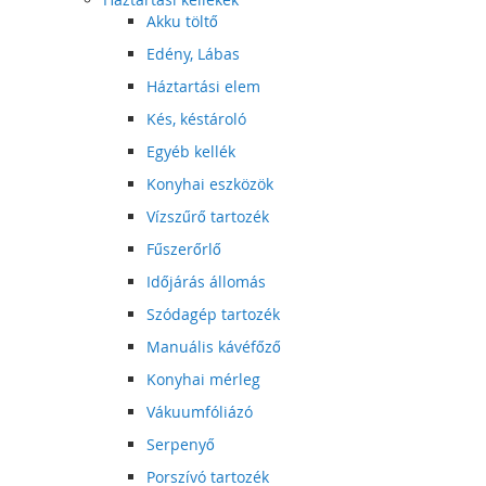
Akku töltő
Edény, Lábas
Háztartási elem
Kés, késtároló
Egyéb kellék
Konyhai eszközök
Vízszűrő tartozék
Fűszerőrlő
Időjárás állomás
Szódagép tartozék
Manuális kávéfőző
Konyhai mérleg
Vákuumfóliázó
Serpenyő
Porszívó tartozék