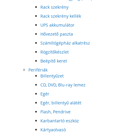
Rack szekrény
Rack szekrény kellék
UPS akkumulátor
Hővezető paszta
Számítógépház alkatrész
Rögzítőkészlet
Beépítő keret
Perifériák
Billentyűzet
CD, DVD, Blu-ray lemez
Egér
Egér, billentyű alátét
Flash, Pendrive
Karbantartó eszköz
Kártyaolvasó