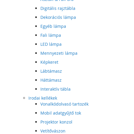
Digitális rajztábla
Dekorációs lámpa
Egyéb lámpa
Fali lámpa
LED lámpa
Mennyezeti lámpa
Képkeret
Lábtámasz
Háttámasz
Interaktív tábla
Irodai kellékek
Vonalkódolvasó tartozék
Mobil adatgyűjtő tok
Projektor konzol
Vetítővászon