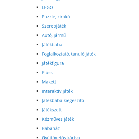
LEGO
Puzzle, kirakó
Szerepjáték
Autó, jármű
Játékbaba
Foglalkoztató, tanuló játék
Játékfigura
Plüss
Makett
Interaktív játék
Játékbaba kiegészítő
Játékszett
Kézműves játék
Babaház
Gyűjtögetős kártya