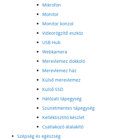
Mikrofon
Monitor
Monitor konzol
Videorögzítő eszköz
USB Hub
Webkamera
Merevlemez dokkoló
Merevlemez ház
Külső merevlemez
Külső SSD
Hálózati tápegység
Szünetmentes tápegység
Kelléktisztító készlet
Csatlakozó átalakító
Szépség és egészség