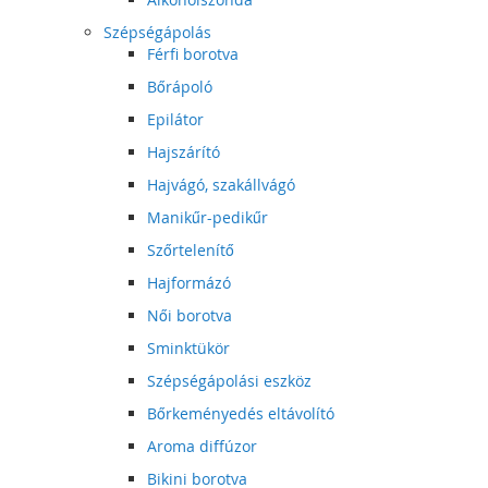
Szépségápolás
Férfi borotva
Bőrápoló
Epilátor
Hajszárító
Hajvágó, szakállvágó
Manikűr-pedikűr
Szőrtelenítő
Hajformázó
Női borotva
Sminktükör
Szépségápolási eszköz
Bőrkeményedés eltávolító
Aroma diffúzor
Bikini borotva