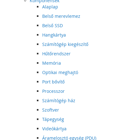
Komponensek
Alaplap
Belső merevlemez
Belső SSD
Hangkártya
Számítógép kiegészítő
Hűtőrendszer
Memória
Optikai meghajtó
Port bővítő
Processzor
Számítógép ház
Szoftver
Tápegység
Videókártya
Áramelosztó egység (PDU)