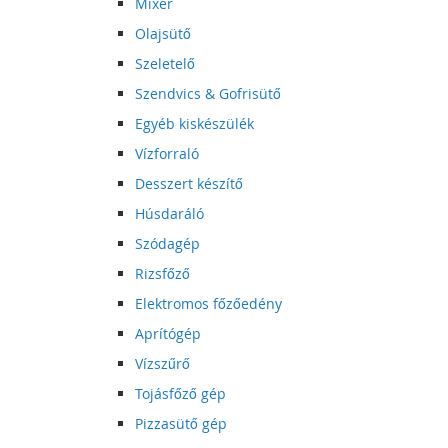
Mixer
Olajsütő
Szeletelő
Szendvics & Gofrisütő
Egyéb kiskészülék
Vízforraló
Desszert készítő
Húsdaráló
Szódagép
Rizsfőző
Elektromos főzőedény
Aprítógép
Vízszűrő
Tojásfőző gép
Pizzasütő gép