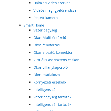
Hálózati video szerver
Videós megfigyelőrendszer
Rejtett kamera
Smart Home
Vezérlőegység
Okos Multi érzékelő
Okos fényforrás
Okos elosztó, konnektor
Virtuális asszisztens eszköz
Okos villanykapcsoló
Okos csatlakozó
Környezeti érzékelő
Intelligens zár
Vezérlőegység tartozék
Intelligens zár tartozék