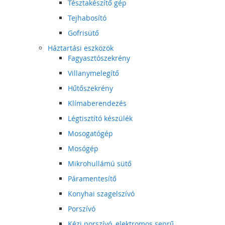
Tésztakészítő gép
Tejhabosító
Gofrisütő
Háztartási eszközök
Fagyasztószekrény
Villanymelegítő
Hűtőszekrény
Klímaberendezés
Légtisztító készülék
Mosogatógép
Mosógép
Mikrohullámú sütő
Páramentesítő
Konyhai szagelszívó
Porszívó
Kézi porszívó, elektromos seprű