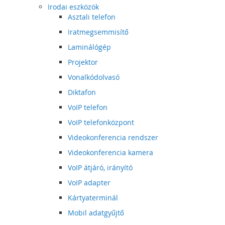
Irodai eszközök
Asztali telefon
Iratmegsemmisítő
Laminálógép
Projektor
Vonalkódolvasó
Diktafon
VoIP telefon
VoIP telefonközpont
Videokonferencia rendszer
Videokonferencia kamera
VoIP átjáró, irányító
VoIP adapter
Kártyaterminál
Mobil adatgyűjtő