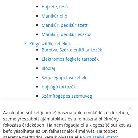
Hajkefe, fésű
Manikűr olló
Manikűr, pedikűr szett
Manikűr, pedikűr eszköz
Kiegészítők, kellékek
Borotva, Szőrtelenítő tartozék
Elektromos fogkefe tartozék
Illóolaj
Szépségápolási kellék
Hajvágó tartozék
Számítógépes szemüveg
Egészségápolási kellék
Az oldalon sütiket (cookie) használunk a működés érdekében,
Hajvágó kiegészítő
Clo
személyreszabott ajánlatokhoz és a felhasználói élmény
Coo
Szórakoztató elektronika
Bar
fokozása érdekében. Ha nem fogadja el a kiegészítő sütiket, az
Multimédia
befolyásolhatja az Ön felhasználói élményét. Ha többet
DVD, BluRay lejátszó
szeretne megtudni, kérjük olvassa el a
Süti szabályzatot