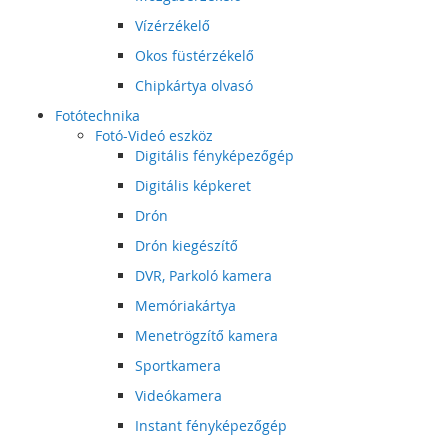
Vízérzékelő
Okos füstérzékelő
Chipkártya olvasó
Fotótechnika
Fotó-Videó eszköz
Digitális fényképezőgép
Digitális képkeret
Drón
Drón kiegészítő
DVR, Parkoló kamera
Memóriakártya
Menetrögzítő kamera
Sportkamera
Videókamera
Instant fényképezőgép