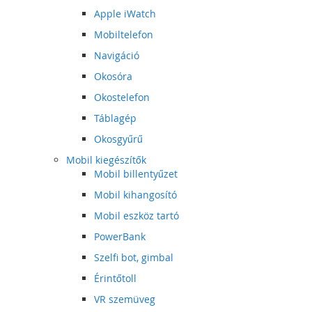
Apple iWatch
Mobiltelefon
Navigáció
Okosóra
Okostelefon
Táblagép
Okosgyűrű
Mobil kiegészítők
Mobil billentyűzet
Mobil kihangosító
Mobil eszköz tartó
PowerBank
Szelfi bot, gimbal
Érintőtoll
VR szemüveg