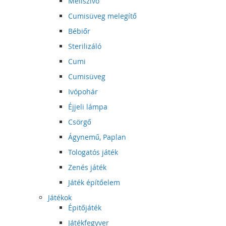
Mellszívó
Cumisüveg melegítő
Bébiőr
Sterilizáló
Cumi
Cumisüveg
Ivópohár
Éjjeli lámpa
Csörgő
Ágynemű, Paplan
Tologatós játék
Zenés játék
Játék építőelem
Játékok
Épitőjáték
Játékfegyver