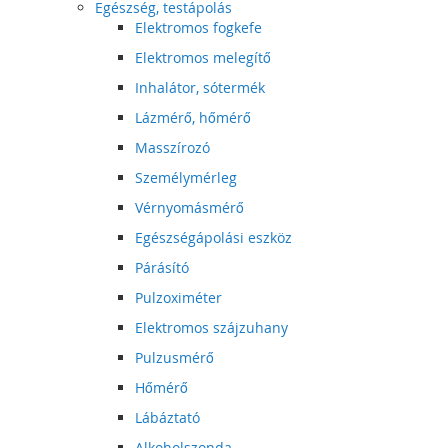
Egészség, testápolás
Elektromos fogkefe
Elektromos melegítő
Inhalátor, sótermék
Lázmérő, hőmérő
Masszírozó
Személymérleg
Vérnyomásmérő
Egészségápolási eszköz
Párásító
Pulzoximéter
Elektromos szájzuhany
Pulzusmérő
Hőmérő
Lábáztató
Alkoholszonda