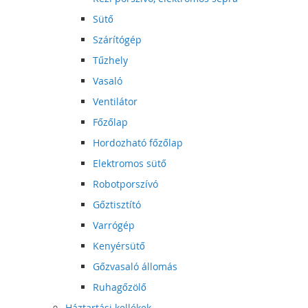
Sütő
Szárítógép
Tűzhely
Vasaló
Ventilátor
Főzőlap
Hordozható főzőlap
Elektromos sütő
Robotporszívó
Gőztisztító
Varrógép
Kenyérsütő
Gőzvasaló állomás
Ruhagőzölő
Háztartási kellékek