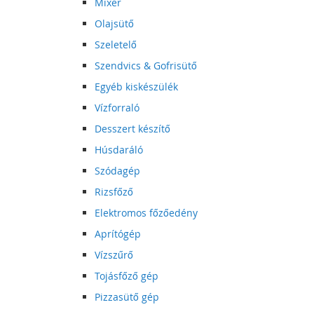
Mixer
Olajsütő
Szeletelő
Szendvics & Gofrisütő
Egyéb kiskészülék
Vízforraló
Desszert készítő
Húsdaráló
Szódagép
Rizsfőző
Elektromos főzőedény
Aprítógép
Vízszűrő
Tojásfőző gép
Pizzasütő gép