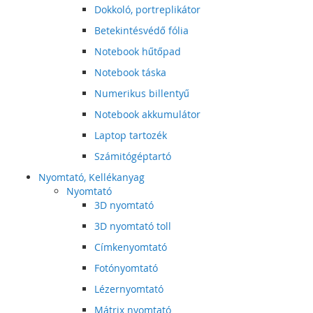
Dokkoló, portreplikátor
Betekintésvédő fólia
Notebook hűtőpad
Notebook táska
Numerikus billentyű
Notebook akkumulátor
Laptop tartozék
Számitógéptartó
Nyomtató, Kellékanyag
Nyomtató
3D nyomtató
3D nyomtató toll
Címkenyomtató
Fotónyomtató
Lézernyomtató
Mátrix nyomtató