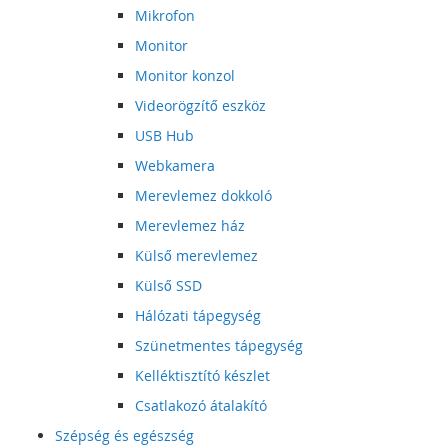
Mikrofon
Monitor
Monitor konzol
Videorögzítő eszköz
USB Hub
Webkamera
Merevlemez dokkoló
Merevlemez ház
Külső merevlemez
Külső SSD
Hálózati tápegység
Szünetmentes tápegység
Kelléktisztító készlet
Csatlakozó átalakító
Szépség és egészség