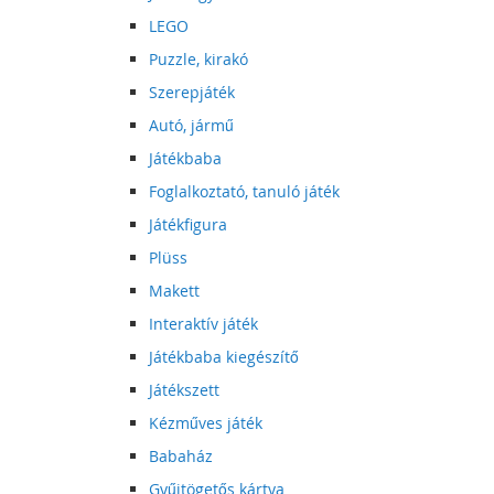
LEGO
Puzzle, kirakó
Szerepjáték
Autó, jármű
Játékbaba
Foglalkoztató, tanuló játék
Játékfigura
Plüss
Makett
Interaktív játék
Játékbaba kiegészítő
Játékszett
Kézműves játék
Babaház
Gyűjtögetős kártya