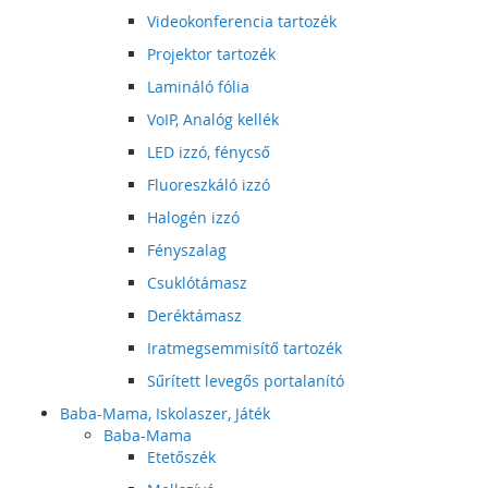
Videokonferencia tartozék
Projektor tartozék
Lamináló fólia
VoIP, Analóg kellék
LED izzó, fénycső
Fluoreszkáló izzó
Halogén izzó
Fényszalag
Csuklótámasz
Deréktámasz
Iratmegsemmisítő tartozék
Sűrített levegős portalanító
Baba-Mama, Iskolaszer, Játék
Baba-Mama
Etetőszék