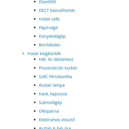
Diavetítő
DECT bázisállomás
Irodai szék
Papírvágó
Könyvkötőgép
Borítókötés
Irodai kiegészítők
Hát- és lábtámasz
Prezentációs eszköz
Széf, Pénzkazetta
Asztali lámpa
Kávé, kapszula
Számológép
Üléspárna
Elektromos elosztó
Asztali & Fali óra