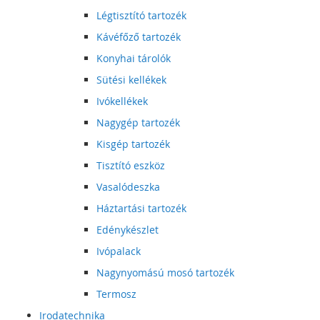
Légtisztító tartozék
Kávéfőző tartozék
Konyhai tárolók
Sütési kellékek
Ivókellékek
Nagygép tartozék
Kisgép tartozék
Tisztító eszköz
Vasalódeszka
Háztartási tartozék
Edénykészlet
Ivópalack
Nagynyomású mosó tartozék
Termosz
Irodatechnika