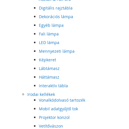
Digitális rajztábla
Dekorációs lámpa
Egyéb lámpa
Fali lámpa
LED lámpa
Mennyezeti lámpa
Képkeret
Lábtámasz
Háttámasz
Interaktív tábla
Irodai kellékek
Vonalkódolvasó tartozék
Mobil adatgyűjtő tok
Projektor konzol
Vetítővászon