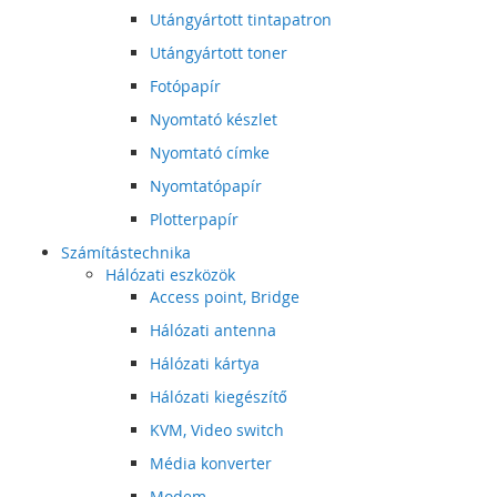
Utángyártott tintapatron
Utángyártott toner
Fotópapír
Nyomtató készlet
Nyomtató címke
Nyomtatópapír
Plotterpapír
Számítástechnika
Hálózati eszközök
Access point, Bridge
Hálózati antenna
Hálózati kártya
Hálózati kiegészítő
KVM, Video switch
Média konverter
Modem