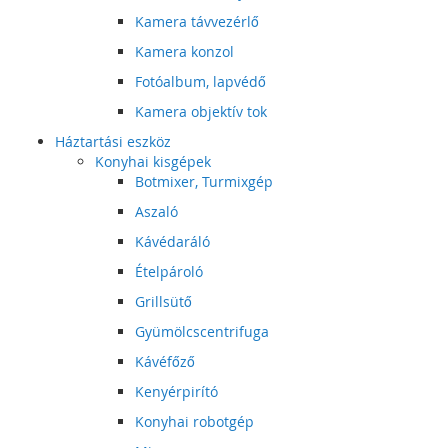
Kamera távvezérlő
Kamera konzol
Fotóalbum, lapvédő
Kamera objektív tok
Háztartási eszköz
Konyhai kisgépek
Botmixer, Turmixgép
Aszaló
Kávédaráló
Ételpároló
Grillsütő
Gyümölcscentrifuga
Kávéfőző
Kenyérpirító
Konyhai robotgép