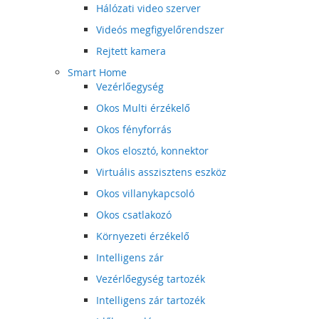
Hálózati video szerver
Videós megfigyelőrendszer
Rejtett kamera
Smart Home
Vezérlőegység
Okos Multi érzékelő
Okos fényforrás
Okos elosztó, konnektor
Virtuális asszisztens eszköz
Okos villanykapcsoló
Okos csatlakozó
Környezeti érzékelő
Intelligens zár
Vezérlőegység tartozék
Intelligens zár tartozék