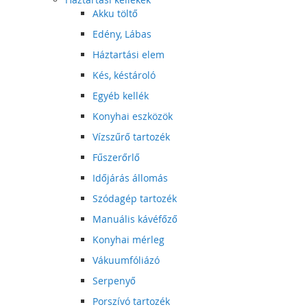
Akku töltő
Edény, Lábas
Háztartási elem
Kés, késtároló
Egyéb kellék
Konyhai eszközök
Vízszűrő tartozék
Fűszerőrlő
Időjárás állomás
Szódagép tartozék
Manuális kávéfőző
Konyhai mérleg
Vákuumfóliázó
Serpenyő
Porszívó tartozék