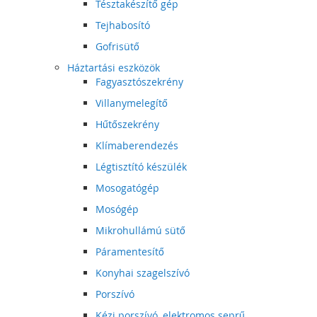
Tésztakészítő gép
Tejhabosító
Gofrisütő
Háztartási eszközök
Fagyasztószekrény
Villanymelegítő
Hűtőszekrény
Klímaberendezés
Légtisztító készülék
Mosogatógép
Mosógép
Mikrohullámú sütő
Páramentesítő
Konyhai szagelszívó
Porszívó
Kézi porszívó, elektromos seprű