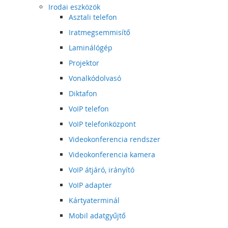
Irodai eszközök
Asztali telefon
Iratmegsemmisítő
Laminálógép
Projektor
Vonalkódolvasó
Diktafon
VoIP telefon
VoIP telefonközpont
Videokonferencia rendszer
Videokonferencia kamera
VoIP átjáró, irányító
VoIP adapter
Kártyaterminál
Mobil adatgyűjtő