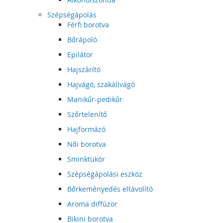
Szépségápolás
Férfi borotva
Bőrápoló
Epilátor
Hajszárító
Hajvágó, szakállvágó
Manikűr-pedikűr
Szőrtelenítő
Hajformázó
Női borotva
Sminktükör
Szépségápolási eszköz
Bőrkeményedés eltávolító
Aroma diffúzor
Bikini borotva