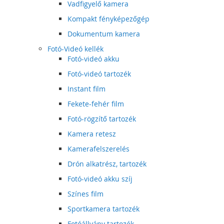
Vadfigyelő kamera
Kompakt fényképezőgép
Dokumentum kamera
Fotó-Videó kellék
Fotó-videó akku
Fotó-videó tartozék
Instant film
Fekete-fehér film
Fotó-rögzítő tartozék
Kamera retesz
Kamerafelszerelés
Drón alkatrész, tartozék
Fotó-videó akku szíj
Színes film
Sportkamera tartozék
Fotóállvány tartozék