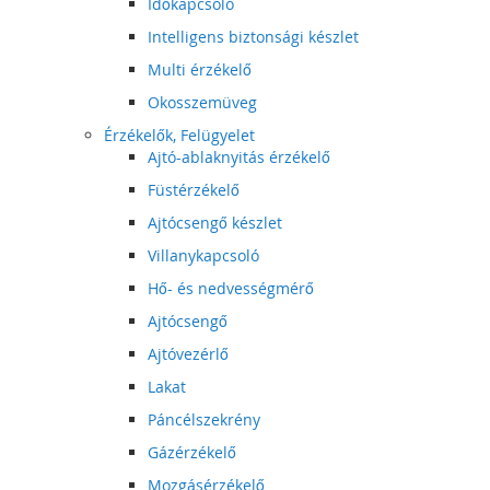
Időkapcsoló
Intelligens biztonsági készlet
Multi érzékelő
Okosszemüveg
Érzékelők, Felügyelet
Ajtó-ablaknyitás érzékelő
Füstérzékelő
Ajtócsengő készlet
Villanykapcsoló
Hő- és nedvességmérő
Ajtócsengő
Ajtóvezérlő
Lakat
Páncélszekrény
Gázérzékelő
Mozgásérzékelő