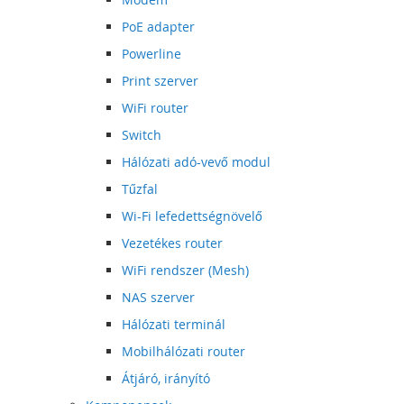
PoE adapter
Powerline
Print szerver
WiFi router
Switch
Hálózati adó-vevő modul
Tűzfal
Wi-Fi lefedettségnövelő
Vezetékes router
WiFi rendszer (Mesh)
NAS szerver
Hálózati terminál
Mobilhálózati router
Átjáró, irányító