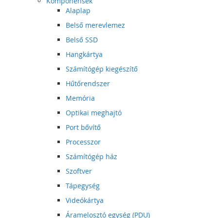
Komponensek
Alaplap
Belső merevlemez
Belső SSD
Hangkártya
Számítógép kiegészítő
Hűtőrendszer
Memória
Optikai meghajtó
Port bővítő
Processzor
Számítógép ház
Szoftver
Tápegység
Videókártya
Áramelosztó egység (PDU)