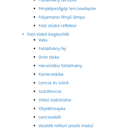
Fényképezőgép lencseadapter
Folyamatos fényű lámpa
Fotó stúdió reflektor
Fotó-Videó kiegészítők
Vaku
Fotóállvány fej
Drón táska
Háromlábú fotóállvány
Kameratáska
Lencse és szűrő
Szűrőlencse
Videó stabilizátor
Objektívsapka
Lencsevédő
Vezeték nélküli jeladó modul