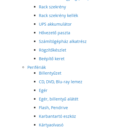
Rack szekrény
Rack szekrény kellék
UPS akkumulátor
Hővezető paszta
Számítógépház alkatrész
Rögzítőkészlet
Beépítő keret
Perifériák
Billentyűzet
CD, DVD, Blu-ray lemez
Egér
Egér, billentyű alátét
Flash, Pendrive
Karbantartó eszköz
Kártyaolvasó