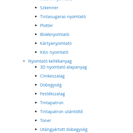
Szkenner
Tintasugaras nyomtató
Plotter
Blokknyomtató
Kártyanyomtató
Kézi nyomtató
Nyomtató kellékanyag
3D nyomtató alapanyag
Címkeszalag
Dobegység
Festékszalag
Tintapatron
Tintapatron utántöltő
Toner
Utángyártott dobegység