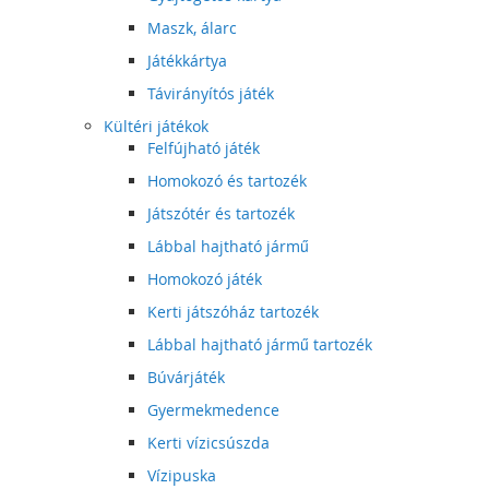
Maszk, álarc
Játékkártya
Távirányítós játék
Kültéri játékok
Felfújható játék
Homokozó és tartozék
Játszótér és tartozék
Lábbal hajtható jármű
Homokozó játék
Kerti játszóház tartozék
Lábbal hajtható jármű tartozék
Búvárjáték
Gyermekmedence
Kerti vízicsúszda
Vízipuska