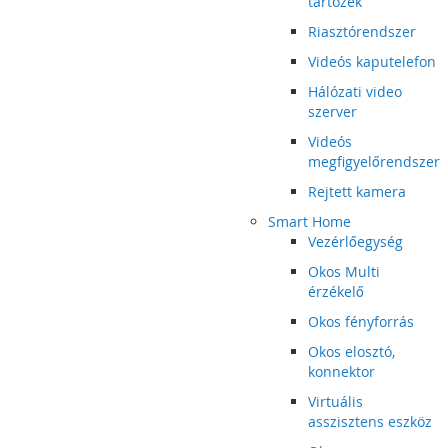
tartozék
Riasztórendszer
Videós kaputelefon
Hálózati video
szerver
Videós
megfigyelőrendszer
Rejtett kamera
Smart Home
Vezérlőegység
Okos Multi
érzékelő
Okos fényforrás
Okos elosztó,
konnektor
Virtuális
asszisztens eszköz