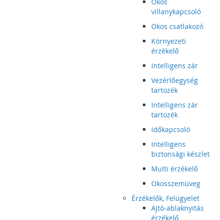
Okos
villanykapcsoló
Okos csatlakozó
Környezeti
érzékelő
Intelligens zár
Vezérlőegység
tartozék
Intelligens zár
tartozék
Időkapcsoló
Intelligens
biztonsági készlet
Multi érzékelő
Okosszemüveg
Érzékelők, Felügyelet
Ajtó-ablaknyitás
érzékelő