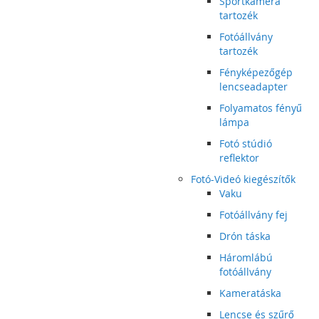
Sportkamera
tartozék
Fotóállvány
tartozék
Fényképezőgép
lencseadapter
Folyamatos fényű
lámpa
Fotó stúdió
reflektor
Fotó-Videó kiegészítők
Vaku
Fotóállvány fej
Drón táska
Háromlábú
fotóállvány
Kameratáska
Lencse és szűrő