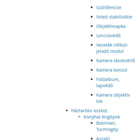
Szűrőlencse
Videó stabilizátor
Objektívsapka
Lencsevédő
Vezeték nélküli
jeladó modul
Kamera távvezérlő
Kamera konzol
Fotóalbum,
lapvédő
Kamera objektív
tok
Háztartási eszköz
Konyhai kisgépek
Botmixer,
Turmixgép
Aszaló