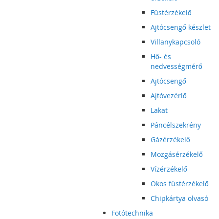
Füstérzékelő
Ajtócsengő készlet
Villanykapcsoló
Hő- és
nedvességmérő
Ajtócsengő
Ajtóvezérlő
Lakat
Páncélszekrény
Gázérzékelő
Mozgásérzékelő
Vízérzékelő
Okos füstérzékelő
Chipkártya olvasó
Fotótechnika