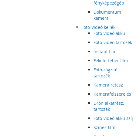
fényképezőgép
Dokumentum
kamera
Fotó-Videó kellék
Fotó-videó akku
Fotó-videó tartozék
Instant film
Fekete-fehér film
Fotó-rögzítő
tartozék
Kamera retesz
Kamerafelszerelés
Drón alkatrész,
tartozék
Fotó-videó akku szíj
Színes film