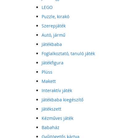
LEGO
Puzzle, kirakó
Szerepjáték
Autó, jármű
Játékbaba
Foglalkoztató, tanuló játék
Játékfigura
Plüss
Makett
Interaktív játék
Játékbaba kiegészítő
Játékszett
Kézműves játék
Babaház
Gyűjtögetős kártya