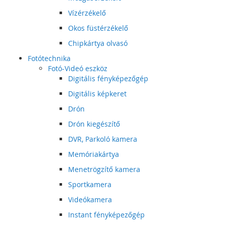
Vízérzékelő
Okos füstérzékelő
Chipkártya olvasó
Fotótechnika
Fotó-Videó eszköz
Digitális fényképezőgép
Digitális képkeret
Drón
Drón kiegészítő
DVR, Parkoló kamera
Memóriakártya
Menetrögzítő kamera
Sportkamera
Videókamera
Instant fényképezőgép