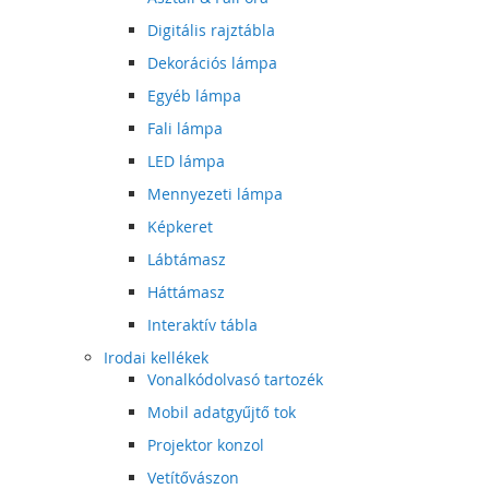
Digitális rajztábla
Dekorációs lámpa
Egyéb lámpa
Fali lámpa
LED lámpa
Mennyezeti lámpa
Képkeret
Lábtámasz
Háttámasz
Interaktív tábla
Irodai kellékek
Vonalkódolvasó tartozék
Mobil adatgyűjtő tok
Projektor konzol
Vetítővászon