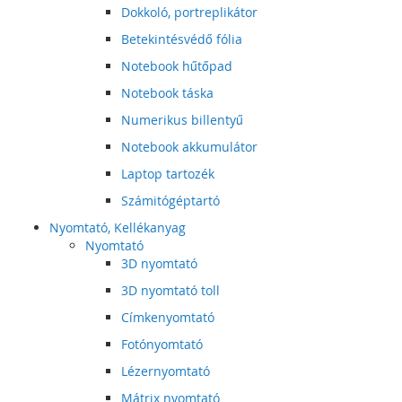
Dokkoló, portreplikátor
Betekintésvédő fólia
Notebook hűtőpad
Notebook táska
Numerikus billentyű
Notebook akkumulátor
Laptop tartozék
Számitógéptartó
Nyomtató, Kellékanyag
Nyomtató
3D nyomtató
3D nyomtató toll
Címkenyomtató
Fotónyomtató
Lézernyomtató
Mátrix nyomtató