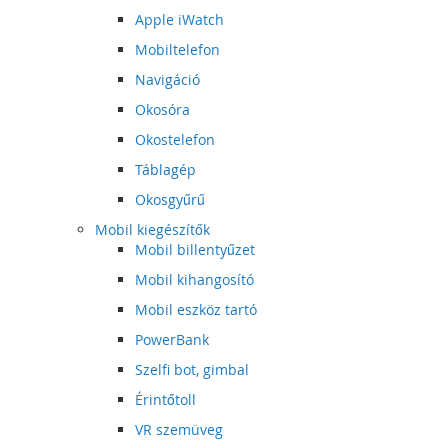
Apple iWatch
Mobiltelefon
Navigáció
Okosóra
Okostelefon
Táblagép
Okosgyűrű
Mobil kiegészítők
Mobil billentyűzet
Mobil kihangosító
Mobil eszköz tartó
PowerBank
Szelfi bot, gimbal
Érintőtoll
VR szemüveg