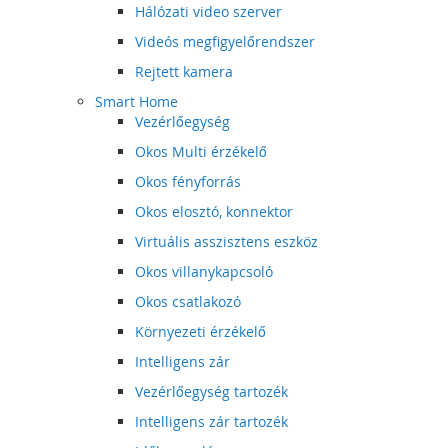
Hálózati video szerver
Videós megfigyelőrendszer
Rejtett kamera
Smart Home
Vezérlőegység
Okos Multi érzékelő
Okos fényforrás
Okos elosztó, konnektor
Virtuális asszisztens eszköz
Okos villanykapcsoló
Okos csatlakozó
Környezeti érzékelő
Intelligens zár
Vezérlőegység tartozék
Intelligens zár tartozék