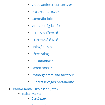
Videokonferencia tartozék
Projektor tartozék
Lamináló fólia
VoIP, Analóg kellék
LED izzó, fénycső
Fluoreszkáló izzó
Halogén izzó
Fényszalag
Csuklótámasz
Deréktámasz
Iratmegsemmisítő tartozék
Sűrített levegős portalanító
Baba-Mama, Iskolaszer, Játék
Baba-Mama
Etetőszék