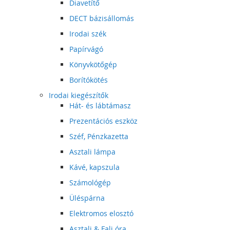
Diavetítő
DECT bázisállomás
Irodai szék
Papírvágó
Könyvkötőgép
Borítókötés
Irodai kiegészítők
Hát- és lábtámasz
Prezentációs eszköz
Széf, Pénzkazetta
Asztali lámpa
Kávé, kapszula
Számológép
Üléspárna
Elektromos elosztó
Asztali & Fali óra