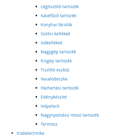
Légtisztító tartozék
Kávéfőző tartozék
Konyhai tárolók
Sütési kellékek
Ivókellékek
Nagygép tartozék
Kisgép tartozék
Tisztító eszköz
Vasalódeszka
Háztartási tartozék
Edénykészlet
Ivópalack
Nagynyomású mosó tartozék
Termosz
Irodatechnika