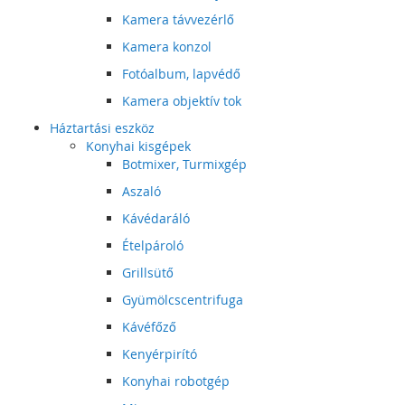
Kamera távvezérlő
Kamera konzol
Fotóalbum, lapvédő
Kamera objektív tok
Háztartási eszköz
Konyhai kisgépek
Botmixer, Turmixgép
Aszaló
Kávédaráló
Ételpároló
Grillsütő
Gyümölcscentrifuga
Kávéfőző
Kenyérpirító
Konyhai robotgép