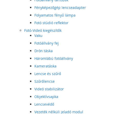
Fényképezőgép lencseadapter
Folyamatos fényű lámpa
Fotó stúdió reflektor
Fotó-Videó kiegészítők
Vaku
Fotóállvány fej
Drón táska
Háromlábú fotóállvány
Kameratáska
Lencse és szűrő
Szűrőlencse
Videó stabilizátor
Objektívsapka
Lencsevédő
Vezeték nélküli jeladó modul