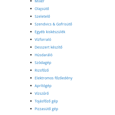
Mixer
Olajsütő
Szeletelő
Szendvics & Gofrisütő
Egyéb kiskészülék
Vízforraló
Desszert készítő
Húsdaráló
Szódagép
Rizsfőző
Elektromos főzőedény
Aprítógép
Vízszűrő
Tojásfőző gép
Pizzasütő gép