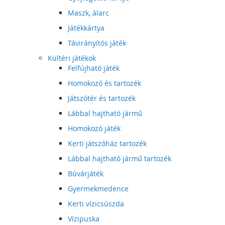
Maszk, álarc
Játékkártya
Távirányítós játék
Kültéri játékok
Felfújható játék
Homokozó és tartozék
Játszótér és tartozék
Lábbal hajtható jármű
Homokozó játék
Kerti játszóház tartozék
Lábbal hajtható jármű tartozék
Búvárjáték
Gyermekmedence
Kerti vízicsúszda
Vízipuska