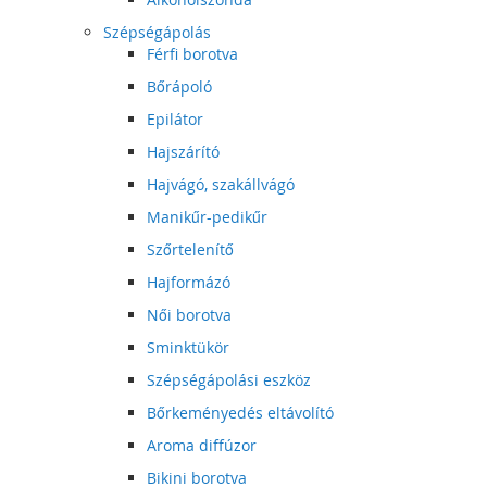
Szépségápolás
Férfi borotva
Bőrápoló
Epilátor
Hajszárító
Hajvágó, szakállvágó
Manikűr-pedikűr
Szőrtelenítő
Hajformázó
Női borotva
Sminktükör
Szépségápolási eszköz
Bőrkeményedés eltávolító
Aroma diffúzor
Bikini borotva