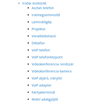
Irodai eszközök
Asztali telefon
Iratmegsemmisítő
Laminálógép
Projektor
Vonalkódolvasó
Diktafon
VoIP telefon
VoIP telefonközpont
Videokonferencia rendszer
Videokonferencia kamera
VoIP átjáró, irányító
VoIP adapter
Kártyaterminál
Mobil adatgyűjtő