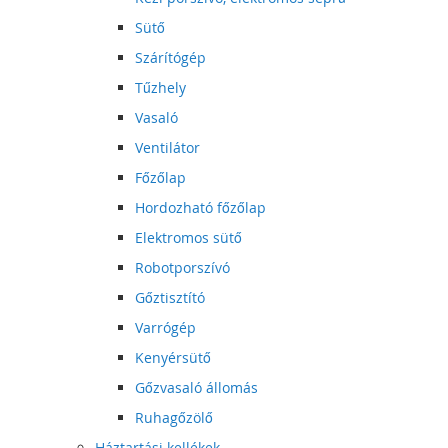
Sütő
Szárítógép
Tűzhely
Vasaló
Ventilátor
Főzőlap
Hordozható főzőlap
Elektromos sütő
Robotporszívó
Gőztisztító
Varrógép
Kenyérsütő
Gőzvasaló állomás
Ruhagőzölő
Háztartási kellékek