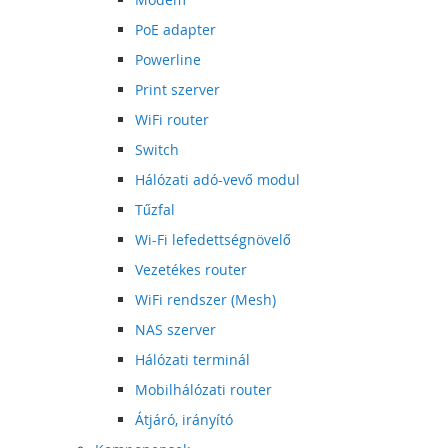
PoE adapter
Powerline
Print szerver
WiFi router
Switch
Hálózati adó-vevő modul
Tűzfal
Wi-Fi lefedettségnövelő
Vezetékes router
WiFi rendszer (Mesh)
NAS szerver
Hálózati terminál
Mobilhálózati router
Átjáró, irányító