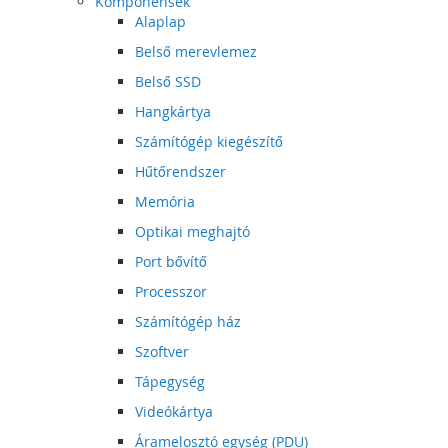
Komponensek
Alaplap
Belső merevlemez
Belső SSD
Hangkártya
Számítógép kiegészítő
Hűtőrendszer
Memória
Optikai meghajtó
Port bővítő
Processzor
Számítógép ház
Szoftver
Tápegység
Videókártya
Áramelosztó egység (PDU)