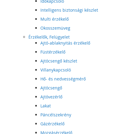
Időkapcsoló
Intelligens biztonsági készlet
Multi érzékelő
Okosszemüveg
Érzékelők, Felügyelet
Ajtó-ablaknyitás érzékelő
Füstérzékelő
Ajtócsengő készlet
Villanykapcsoló
Hő- és nedvességmérő
Ajtócsengő
Ajtóvezérlő
Lakat
Páncélszekrény
Gázérzékelő
Mozgásérzékelő