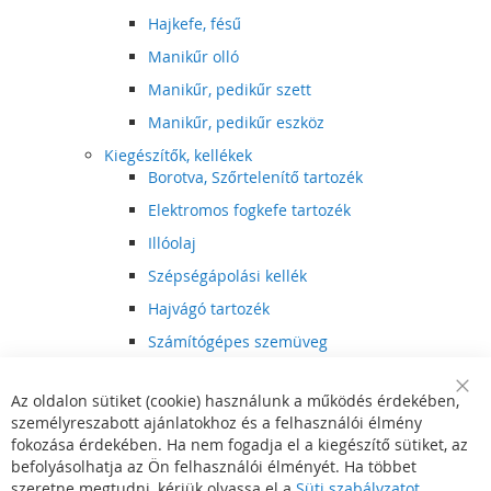
Hajkefe, fésű
Manikűr olló
Manikűr, pedikűr szett
Manikűr, pedikűr eszköz
Kiegészítők, kellékek
Borotva, Szőrtelenítő tartozék
Elektromos fogkefe tartozék
Illóolaj
Szépségápolási kellék
Hajvágó tartozék
Számítógépes szemüveg
Egészségápolási kellék
Az oldalon sütiket (cookie) használunk a működés érdekében,
Hajvágó kiegészítő
Clo
személyreszabott ajánlatokhoz és a felhasználói élmény
Coo
Szórakoztató elektronika
Bar
fokozása érdekében. Ha nem fogadja el a kiegészítő sütiket, az
Multimédia
befolyásolhatja az Ön felhasználói élményét. Ha többet
DVD, BluRay lejátszó
szeretne megtudni, kérjük olvassa el a
Süti szabályzatot