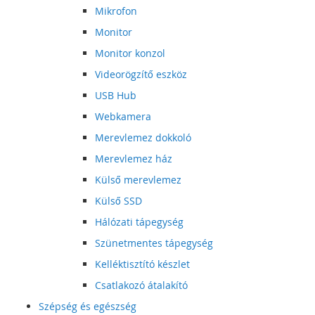
Mikrofon
Monitor
Monitor konzol
Videorögzítő eszköz
USB Hub
Webkamera
Merevlemez dokkoló
Merevlemez ház
Külső merevlemez
Külső SSD
Hálózati tápegység
Szünetmentes tápegység
Kelléktisztító készlet
Csatlakozó átalakító
Szépség és egészség