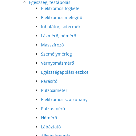
Egészség, testápolás
Elektromos fogkefe
Elektromos melegítő
Inhalátor, sótermék
Lázmérő, hőmérő
Masszírozó
Személymérleg
Vérnyomásmérő
Egészségápolási eszköz
Párásító
Pulzoximéter
Elektromos szájzuhany
Pulzusmérő
Hőmérő
Lábáztató
Alkoholszonda