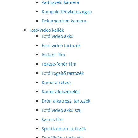
Vadfigyelő kamera
Kompakt fényképezőgép
Dokumentum kamera
Fotó-Videó kellék
Fotó-videó akku
Fotó-videó tartozék
Instant film
Fekete-fehér film
Fotó-rögzítő tartozék
Kamera retesz
Kamerafelszerelés
Drón alkatrész, tartozék
Fotó-videó akku szíj
Színes film
Sportkamera tartozék
Fotóállvány tartozék