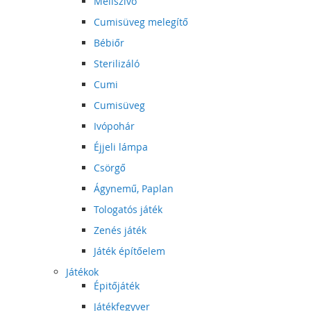
Mellszívó
Cumisüveg melegítő
Bébiőr
Sterilizáló
Cumi
Cumisüveg
Ivópohár
Éjjeli lámpa
Csörgő
Ágynemű, Paplan
Tologatós játék
Zenés játék
Játék építőelem
Játékok
Épitőjáték
Játékfegyver