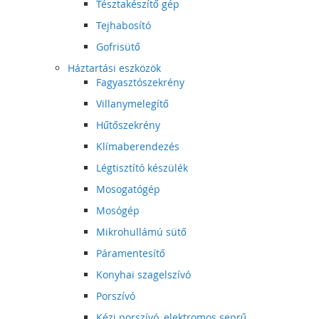
Tésztakészítő gép
Tejhabosító
Gofrisütő
Háztartási eszközök
Fagyasztószekrény
Villanymelegítő
Hűtőszekrény
Klímaberendezés
Légtisztító készülék
Mosogatógép
Mosógép
Mikrohullámú sütő
Páramentesítő
Konyhai szagelszívó
Porszívó
Kézi porszívó, elektromos seprű