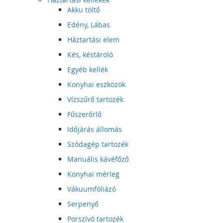
Akku töltő
Edény, Lábas
Háztartási elem
Kés, késtároló
Egyéb kellék
Konyhai eszközök
Vízszűrő tartozék
Fűszerőrlő
Időjárás állomás
Szódagép tartozék
Manuális kávéfőző
Konyhai mérleg
Vákuumfóliázó
Serpenyő
Porszívó tartozék