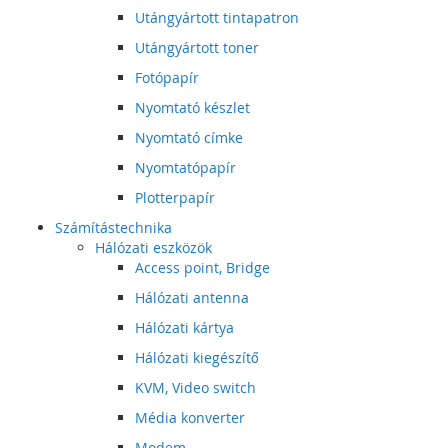
Utángyártott tintapatron
Utángyártott toner
Fotópapír
Nyomtató készlet
Nyomtató címke
Nyomtatópapír
Plotterpapír
Számítástechnika
Hálózati eszközök
Access point, Bridge
Hálózati antenna
Hálózati kártya
Hálózati kiegészítő
KVM, Video switch
Média konverter
Modem