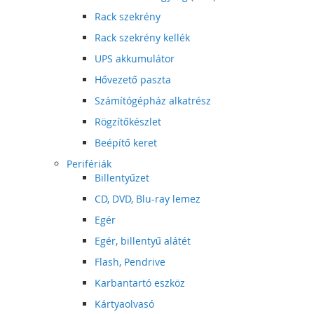
Rack szekrény
Rack szekrény kellék
UPS akkumulátor
Hővezető paszta
Számítógépház alkatrész
Rögzítőkészlet
Beépítő keret
Perifériák
Billentyűzet
CD, DVD, Blu-ray lemez
Egér
Egér, billentyű alátét
Flash, Pendrive
Karbantartó eszköz
Kártyaolvasó