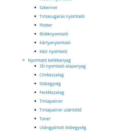
Szkenner
Tintasugaras nyomtató
Plotter
Blokknyomtató
Kártyanyomtató
Kézi nyomtató
Nyomtató kellékanyag
3D nyomtató alapanyag
Címkeszalag
Dobegység
Festékszalag
Tintapatron
Tintapatron utántöltő
Toner
Utángyártott dobegység