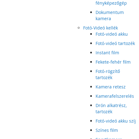
fényképezőgép
Dokumentum
kamera
Fotó-Videó kellék
Fotó-videó akku
Fotó-videó tartozék
Instant film
Fekete-fehér film
Fotó-rögzítő
tartozék
Kamera retesz
Kamerafelszerelés
Drón alkatrész,
tartozék
Fotó-videó akku szíj
Színes film