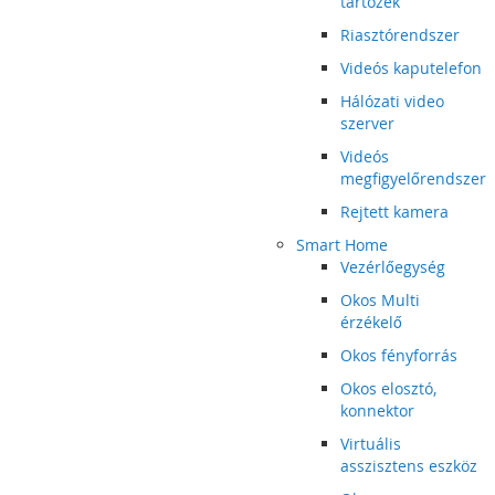
tartozék
Riasztórendszer
Videós kaputelefon
Hálózati video
szerver
Videós
megfigyelőrendszer
Rejtett kamera
Smart Home
Vezérlőegység
Okos Multi
érzékelő
Okos fényforrás
Okos elosztó,
konnektor
Virtuális
asszisztens eszköz