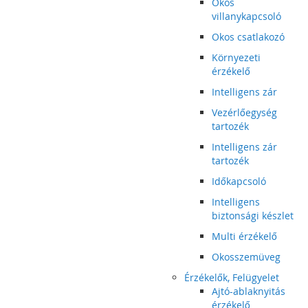
Okos
villanykapcsoló
Okos csatlakozó
Környezeti
érzékelő
Intelligens zár
Vezérlőegység
tartozék
Intelligens zár
tartozék
Időkapcsoló
Intelligens
biztonsági készlet
Multi érzékelő
Okosszemüveg
Érzékelők, Felügyelet
Ajtó-ablaknyitás
érzékelő