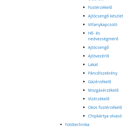
Füstérzékelő
Ajtócsengő készlet
Villanykapcsoló
Hő- és
nedvességmérő
Ajtócsengő
Ajtóvezérlő
Lakat
Páncélszekrény
Gázérzékelő
Mozgásérzékelő
Vízérzékelő
Okos füstérzékelő
Chipkártya olvasó
Fotótechnika