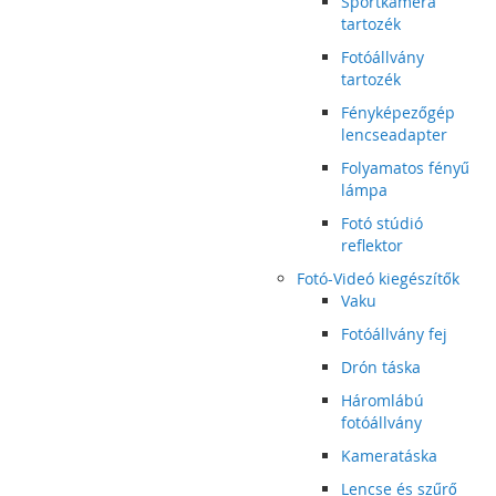
Sportkamera
tartozék
Fotóállvány
tartozék
Fényképezőgép
lencseadapter
Folyamatos fényű
lámpa
Fotó stúdió
reflektor
Fotó-Videó kiegészítők
Vaku
Fotóállvány fej
Drón táska
Háromlábú
fotóállvány
Kameratáska
Lencse és szűrő