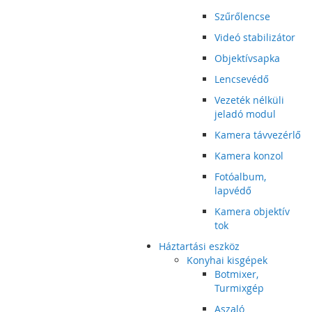
Szűrőlencse
Videó stabilizátor
Objektívsapka
Lencsevédő
Vezeték nélküli
jeladó modul
Kamera távvezérlő
Kamera konzol
Fotóalbum,
lapvédő
Kamera objektív
tok
Háztartási eszköz
Konyhai kisgépek
Botmixer,
Turmixgép
Aszaló