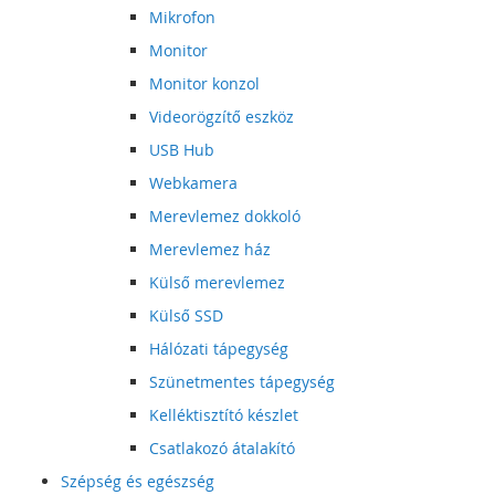
Mikrofon
Monitor
Monitor konzol
Videorögzítő eszköz
USB Hub
Webkamera
Merevlemez dokkoló
Merevlemez ház
Külső merevlemez
Külső SSD
Hálózati tápegység
Szünetmentes tápegység
Kelléktisztító készlet
Csatlakozó átalakító
Szépség és egészség