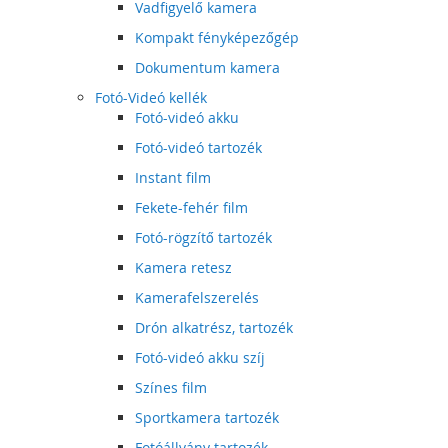
Vadfigyelő kamera
Kompakt fényképezőgép
Dokumentum kamera
Fotó-Videó kellék
Fotó-videó akku
Fotó-videó tartozék
Instant film
Fekete-fehér film
Fotó-rögzítő tartozék
Kamera retesz
Kamerafelszerelés
Drón alkatrész, tartozék
Fotó-videó akku szíj
Színes film
Sportkamera tartozék
Fotóállvány tartozék