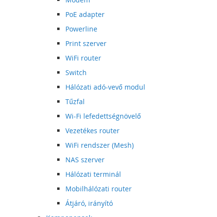
PoE adapter
Powerline
Print szerver
WiFi router
Switch
Hálózati adó-vevő modul
Tűzfal
Wi-Fi lefedettségnövelő
Vezetékes router
WiFi rendszer (Mesh)
NAS szerver
Hálózati terminál
Mobilhálózati router
Átjáró, irányító