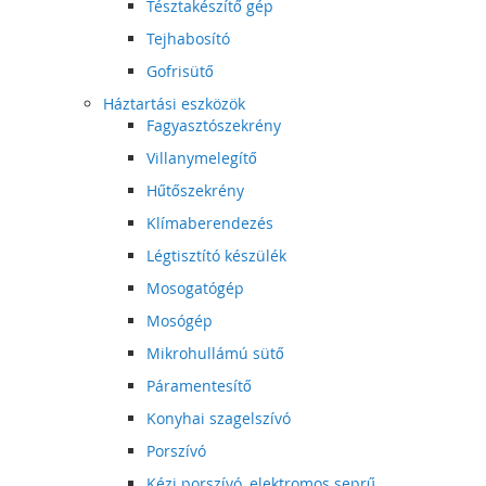
Tésztakészítő gép
Tejhabosító
Gofrisütő
Háztartási eszközök
Fagyasztószekrény
Villanymelegítő
Hűtőszekrény
Klímaberendezés
Légtisztító készülék
Mosogatógép
Mosógép
Mikrohullámú sütő
Páramentesítő
Konyhai szagelszívó
Porszívó
Kézi porszívó, elektromos seprű