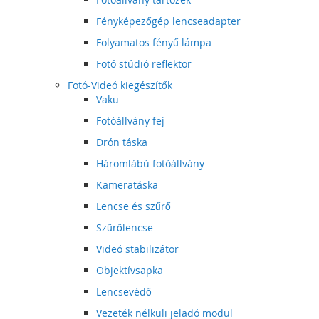
Fényképezőgép lencseadapter
Folyamatos fényű lámpa
Fotó stúdió reflektor
Fotó-Videó kiegészítők
Vaku
Fotóállvány fej
Drón táska
Háromlábú fotóállvány
Kameratáska
Lencse és szűrő
Szűrőlencse
Videó stabilizátor
Objektívsapka
Lencsevédő
Vezeték nélküli jeladó modul