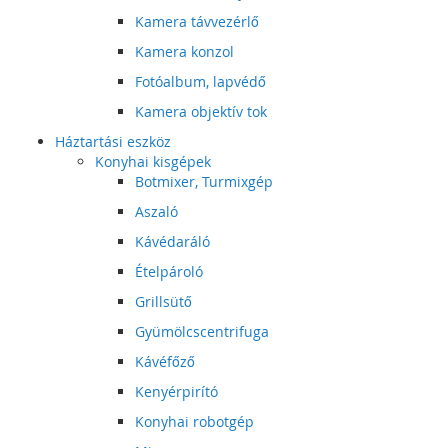
Kamera távvezérlő
Kamera konzol
Fotóalbum, lapvédő
Kamera objektív tok
Háztartási eszköz
Konyhai kisgépek
Botmixer, Turmixgép
Aszaló
Kávédaráló
Ételpároló
Grillsütő
Gyümölcscentrifuga
Kávéfőző
Kenyérpirító
Konyhai robotgép