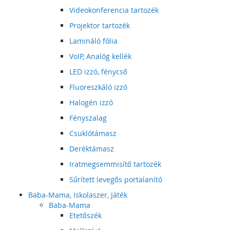
Videokonferencia tartozék
Projektor tartozék
Lamináló fólia
VoIP, Analóg kellék
LED izzó, fénycső
Fluoreszkáló izzó
Halogén izzó
Fényszalag
Csuklótámasz
Deréktámasz
Iratmegsemmisítő tartozék
Sűrített levegős portalanító
Baba-Mama, Iskolaszer, Játék
Baba-Mama
Etetőszék