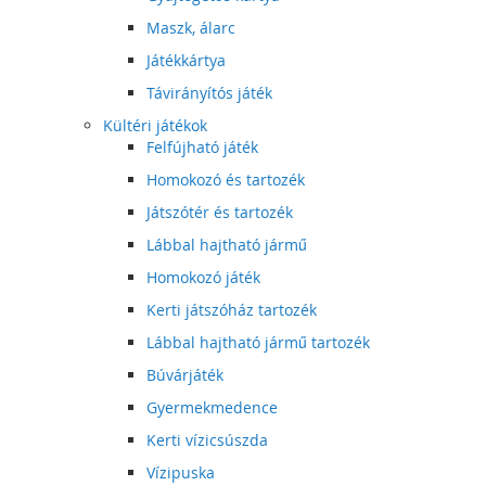
Maszk, álarc
Játékkártya
Távirányítós játék
Kültéri játékok
Felfújható játék
Homokozó és tartozék
Játszótér és tartozék
Lábbal hajtható jármű
Homokozó játék
Kerti játszóház tartozék
Lábbal hajtható jármű tartozék
Búvárjáték
Gyermekmedence
Kerti vízicsúszda
Vízipuska