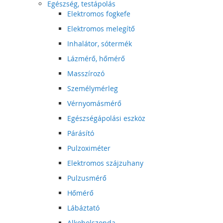
Egészség, testápolás
Elektromos fogkefe
Elektromos melegítő
Inhalátor, sótermék
Lázmérő, hőmérő
Masszírozó
Személymérleg
Vérnyomásmérő
Egészségápolási eszköz
Párásító
Pulzoximéter
Elektromos szájzuhany
Pulzusmérő
Hőmérő
Lábáztató
Alkoholszonda