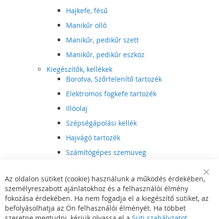
Hajkefe, fésű
Manikűr olló
Manikűr, pedikűr szett
Manikűr, pedikűr eszköz
Kiegészítők, kellékek
Borotva, Szőrtelenítő tartozék
Elektromos fogkefe tartozék
Illóolaj
Szépségápolási kellék
Hajvágó tartozék
Számítógépes szemüveg
Egészségápolási kellék
Az oldalon sütiket (cookie) használunk a működés érdekében,
Hajvágó kiegészítő
Clo
személyreszabott ajánlatokhoz és a felhasználói élmény
Coo
Szórakoztató elektronika
Bar
fokozása érdekében. Ha nem fogadja el a kiegészítő sütiket, az
Multimédia
befolyásolhatja az Ön felhasználói élményét. Ha többet
DVD, BluRay lejátszó
szeretne megtudni, kérjük olvassa el a
Süti szabályzatot