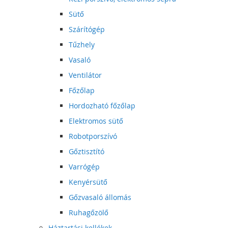
Sütő
Szárítógép
Tűzhely
Vasaló
Ventilátor
Főzőlap
Hordozható főzőlap
Elektromos sütő
Robotporszívó
Gőztisztító
Varrógép
Kenyérsütő
Gőzvasaló állomás
Ruhagőzölő
Háztartási kellékek