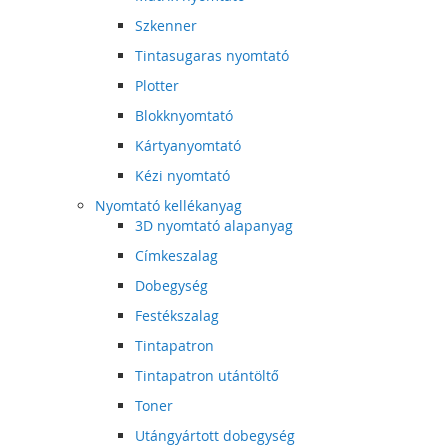
Szkenner
Tintasugaras nyomtató
Plotter
Blokknyomtató
Kártyanyomtató
Kézi nyomtató
Nyomtató kellékanyag
3D nyomtató alapanyag
Címkeszalag
Dobegység
Festékszalag
Tintapatron
Tintapatron utántöltő
Toner
Utángyártott dobegység