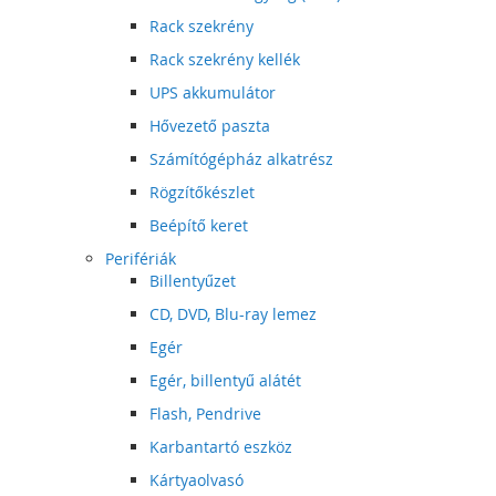
Rack szekrény
Rack szekrény kellék
UPS akkumulátor
Hővezető paszta
Számítógépház alkatrész
Rögzítőkészlet
Beépítő keret
Perifériák
Billentyűzet
CD, DVD, Blu-ray lemez
Egér
Egér, billentyű alátét
Flash, Pendrive
Karbantartó eszköz
Kártyaolvasó