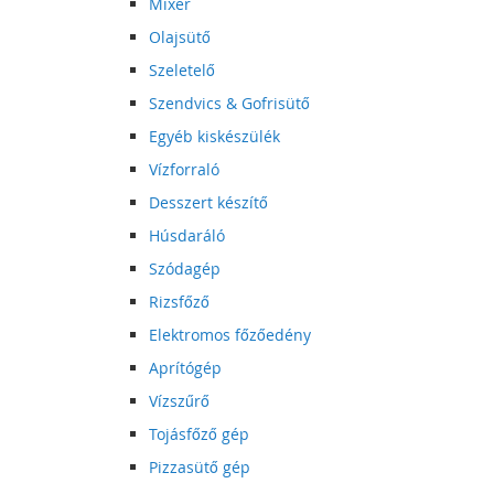
Mixer
Olajsütő
Szeletelő
Szendvics & Gofrisütő
Egyéb kiskészülék
Vízforraló
Desszert készítő
Húsdaráló
Szódagép
Rizsfőző
Elektromos főzőedény
Aprítógép
Vízszűrő
Tojásfőző gép
Pizzasütő gép