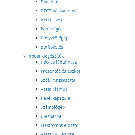
Diavetítő
DECT bázisállomás
Irodai szék
Papírvágó
Könyvkötőgép
Borítókötés
Irodai kiegészítők
Hát- és lábtámasz
Prezentációs eszköz
Széf, Pénzkazetta
Asztali lámpa
Kávé, kapszula
Számológép
Üléspárna
Elektromos elosztó
Asztali & Fali óra