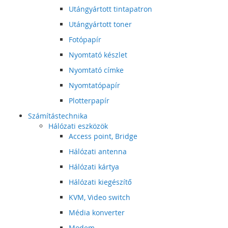
Utángyártott tintapatron
Utángyártott toner
Fotópapír
Nyomtató készlet
Nyomtató címke
Nyomtatópapír
Plotterpapír
Számítástechnika
Hálózati eszközök
Access point, Bridge
Hálózati antenna
Hálózati kártya
Hálózati kiegészítő
KVM, Video switch
Média konverter
Modem