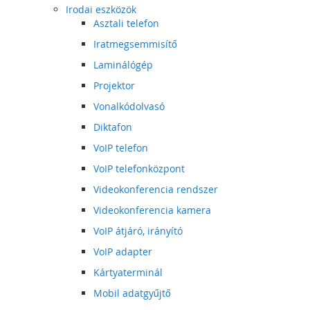
Irodai eszközök
Asztali telefon
Iratmegsemmisítő
Laminálógép
Projektor
Vonalkódolvasó
Diktafon
VoIP telefon
VoIP telefonközpont
Videokonferencia rendszer
Videokonferencia kamera
VoIP átjáró, irányító
VoIP adapter
Kártyaterminál
Mobil adatgyűjtő