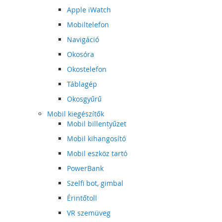
Apple iWatch
Mobiltelefon
Navigáció
Okosóra
Okostelefon
Táblagép
Okosgyűrű
Mobil kiegészítők
Mobil billentyűzet
Mobil kihangosító
Mobil eszköz tartó
PowerBank
Szelfi bot, gimbal
Érintőtoll
VR szemüveg