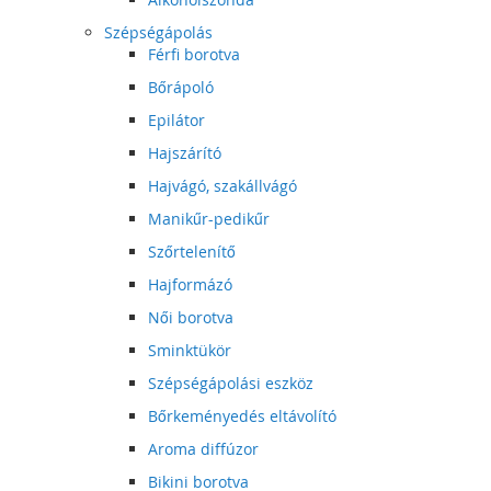
Szépségápolás
Férfi borotva
Bőrápoló
Epilátor
Hajszárító
Hajvágó, szakállvágó
Manikűr-pedikűr
Szőrtelenítő
Hajformázó
Női borotva
Sminktükör
Szépségápolási eszköz
Bőrkeményedés eltávolító
Aroma diffúzor
Bikini borotva