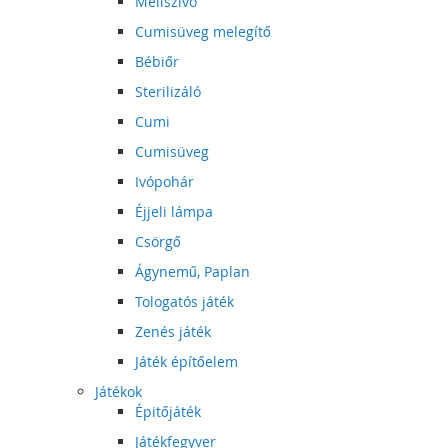
Mellszívó
Cumisüveg melegítő
Bébiőr
Sterilizáló
Cumi
Cumisüveg
Ivópohár
Éjjeli lámpa
Csörgő
Ágynemű, Paplan
Tologatós játék
Zenés játék
Játék építőelem
Játékok
Épitőjáték
Játékfegyver