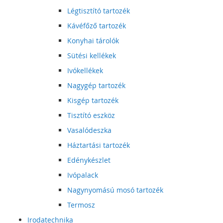
Légtisztító tartozék
Kávéfőző tartozék
Konyhai tárolók
Sütési kellékek
Ivókellékek
Nagygép tartozék
Kisgép tartozék
Tisztító eszköz
Vasalódeszka
Háztartási tartozék
Edénykészlet
Ivópalack
Nagynyomású mosó tartozék
Termosz
Irodatechnika