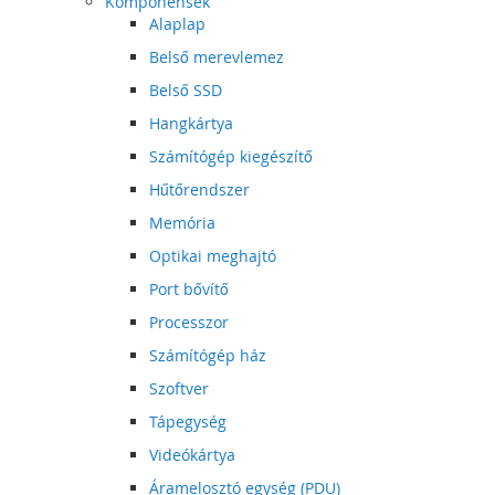
Komponensek
Alaplap
Belső merevlemez
Belső SSD
Hangkártya
Számítógép kiegészítő
Hűtőrendszer
Memória
Optikai meghajtó
Port bővítő
Processzor
Számítógép ház
Szoftver
Tápegység
Videókártya
Áramelosztó egység (PDU)