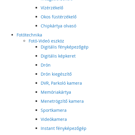
Vízérzékelő
Okos füstérzékelő
Chipkártya olvasó
Fotótechnika
Fotó-Videó eszköz
Digitális fényképezőgép
Digitális képkeret
Drón
Drón kiegészítő
DVR, Parkoló kamera
Memóriakártya
Menetrögzítő kamera
Sportkamera
Videókamera
Instant fényképezőgép