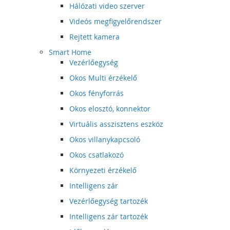
Hálózati video szerver
Videós megfigyelőrendszer
Rejtett kamera
Smart Home
Vezérlőegység
Okos Multi érzékelő
Okos fényforrás
Okos elosztó, konnektor
Virtuális asszisztens eszköz
Okos villanykapcsoló
Okos csatlakozó
Környezeti érzékelő
Intelligens zár
Vezérlőegység tartozék
Intelligens zár tartozék