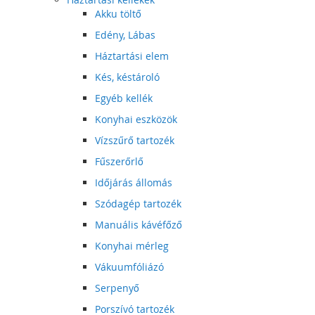
Akku töltő
Edény, Lábas
Háztartási elem
Kés, késtároló
Egyéb kellék
Konyhai eszközök
Vízszűrő tartozék
Fűszerőrlő
Időjárás állomás
Szódagép tartozék
Manuális kávéfőző
Konyhai mérleg
Vákuumfóliázó
Serpenyő
Porszívó tartozék