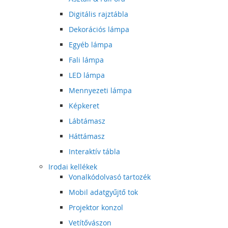
Digitális rajztábla
Dekorációs lámpa
Egyéb lámpa
Fali lámpa
LED lámpa
Mennyezeti lámpa
Képkeret
Lábtámasz
Háttámasz
Interaktív tábla
Irodai kellékek
Vonalkódolvasó tartozék
Mobil adatgyűjtő tok
Projektor konzol
Vetítővászon