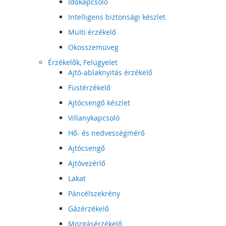
Időkapcsoló
Intelligens biztonsági készlet
Multi érzékelő
Okosszemüveg
Érzékelők, Felügyelet
Ajtó-ablaknyitás érzékelő
Füstérzékelő
Ajtócsengő készlet
Villanykapcsoló
Hő- és nedvességmérő
Ajtócsengő
Ajtóvezérlő
Lakat
Páncélszekrény
Gázérzékelő
Mozgásérzékelő