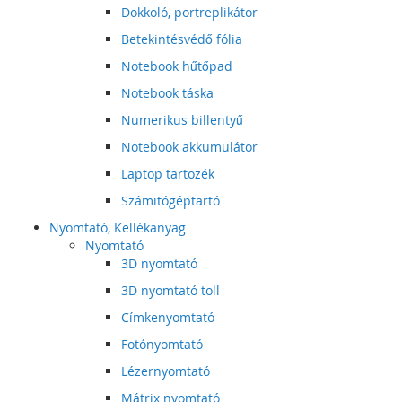
Dokkoló, portreplikátor
Betekintésvédő fólia
Notebook hűtőpad
Notebook táska
Numerikus billentyű
Notebook akkumulátor
Laptop tartozék
Számitógéptartó
Nyomtató, Kellékanyag
Nyomtató
3D nyomtató
3D nyomtató toll
Címkenyomtató
Fotónyomtató
Lézernyomtató
Mátrix nyomtató