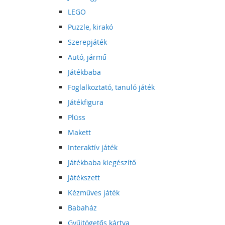
LEGO
Puzzle, kirakó
Szerepjáték
Autó, jármű
Játékbaba
Foglalkoztató, tanuló játék
Játékfigura
Plüss
Makett
Interaktív játék
Játékbaba kiegészítő
Játékszett
Kézműves játék
Babaház
Gyűjtögetős kártya