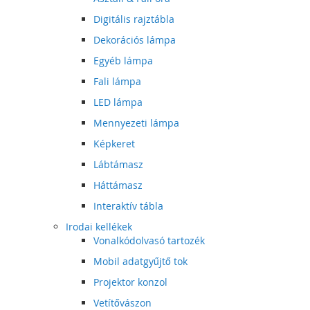
Digitális rajztábla
Dekorációs lámpa
Egyéb lámpa
Fali lámpa
LED lámpa
Mennyezeti lámpa
Képkeret
Lábtámasz
Háttámasz
Interaktív tábla
Irodai kellékek
Vonalkódolvasó tartozék
Mobil adatgyűjtő tok
Projektor konzol
Vetítővászon