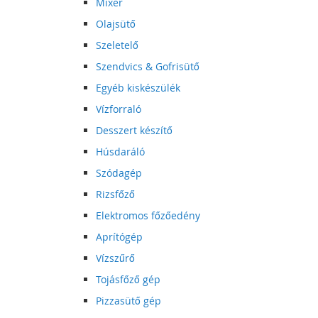
Mixer
Olajsütő
Szeletelő
Szendvics & Gofrisütő
Egyéb kiskészülék
Vízforraló
Desszert készítő
Húsdaráló
Szódagép
Rizsfőző
Elektromos főzőedény
Aprítógép
Vízszűrő
Tojásfőző gép
Pizzasütő gép