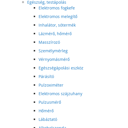
Egészség, testápolás
Elektromos fogkefe
Elektromos melegítő
Inhalátor, sótermék
Lázmérő, hőmérő
Masszírozó
Személymérleg
Vérnyomásmérő
Egészségápolási eszköz
Párásító
Pulzoximéter
Elektromos szájzuhany
Pulzusmérő
Hőmérő
Lábáztató
Alkoholszonda