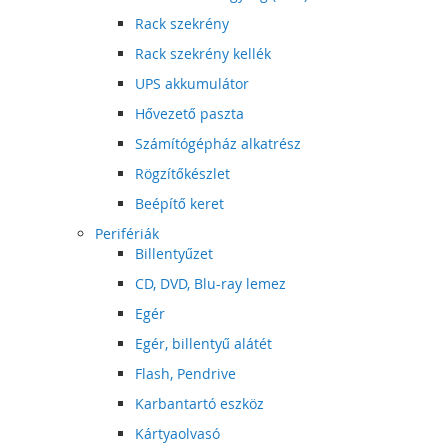
Rack szekrény
Rack szekrény kellék
UPS akkumulátor
Hővezető paszta
Számítógépház alkatrész
Rögzítőkészlet
Beépítő keret
Perifériák
Billentyűzet
CD, DVD, Blu-ray lemez
Egér
Egér, billentyű alátét
Flash, Pendrive
Karbantartó eszköz
Kártyaolvasó