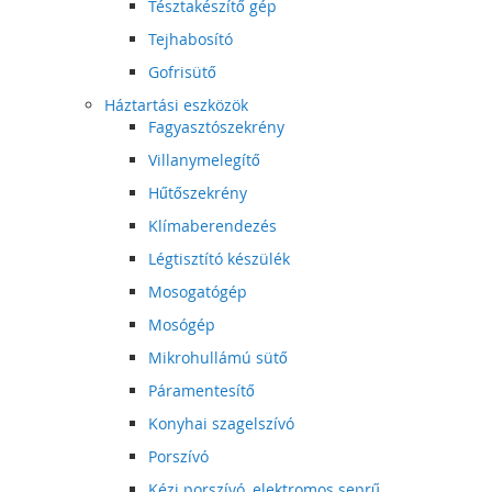
Tésztakészítő gép
Tejhabosító
Gofrisütő
Háztartási eszközök
Fagyasztószekrény
Villanymelegítő
Hűtőszekrény
Klímaberendezés
Légtisztító készülék
Mosogatógép
Mosógép
Mikrohullámú sütő
Páramentesítő
Konyhai szagelszívó
Porszívó
Kézi porszívó, elektromos seprű