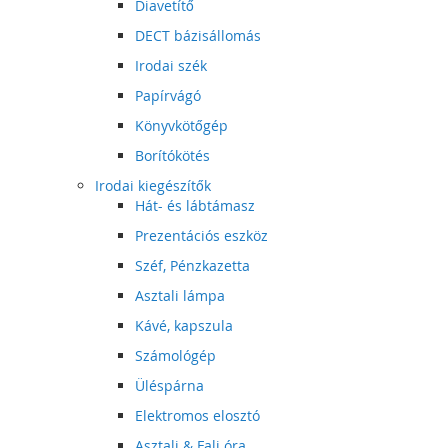
Diavetítő
DECT bázisállomás
Irodai szék
Papírvágó
Könyvkötőgép
Borítókötés
Irodai kiegészítők
Hát- és lábtámasz
Prezentációs eszköz
Széf, Pénzkazetta
Asztali lámpa
Kávé, kapszula
Számológép
Üléspárna
Elektromos elosztó
Asztali & Fali óra