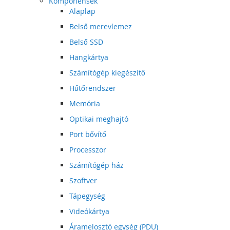
Komponensek
Alaplap
Belső merevlemez
Belső SSD
Hangkártya
Számítógép kiegészítő
Hűtőrendszer
Memória
Optikai meghajtó
Port bővítő
Processzor
Számítógép ház
Szoftver
Tápegység
Videókártya
Áramelosztó egység (PDU)