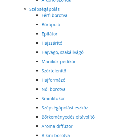
Szépségápolás
Férfi borotva
Bőrápoló
Epilátor
Hajszárító
Hajvágó, szakállvágó
Manikűr-pedikűr
Szőrtelenítő
Hajformázó
Női borotva
Sminktükör
Szépségápolási eszköz
Bőrkeményedés eltávolító
Aroma diffúzor
Bikini borotva