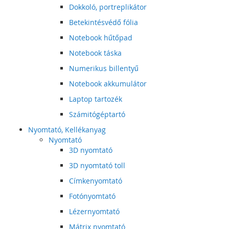
Dokkoló, portreplikátor
Betekintésvédő fólia
Notebook hűtőpad
Notebook táska
Numerikus billentyű
Notebook akkumulátor
Laptop tartozék
Számitógéptartó
Nyomtató, Kellékanyag
Nyomtató
3D nyomtató
3D nyomtató toll
Címkenyomtató
Fotónyomtató
Lézernyomtató
Mátrix nyomtató