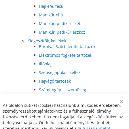
Hajkefe, fésű
Manikűr olló
Manikűr, pedikűr szett
Manikűr, pedikűr eszköz
Kiegészítők, kellékek
Borotva, Szőrtelenítő tartozék
Elektromos fogkefe tartozék
Illóolaj
Szépségápolási kellék
Hajvágó tartozék
Számítógépes szemüveg
Egészségápolási kellék
Az oldalon sütiket (cookie) használunk a működés érdekében,
Hajvágó kiegészítő
Clo
személyreszabott ajánlatokhoz és a felhasználói élmény
Coo
Szórakoztató elektronika
Bar
fokozása érdekében. Ha nem fogadja el a kiegészítő sütiket, az
Multimédia
befolyásolhatja az Ön felhasználói élményét. Ha többet
DVD, BluRay lejátszó
szeretne megtudni, kérjük olvassa el a
Süti szabályzatot