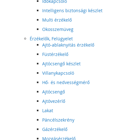
Időkapcsoló
Intelligens biztonsági készlet
Multi érzékelő
Okosszemüveg
Érzékelők, Felügyelet
Ajtó-ablaknyitás érzékelő
Füstérzékelő
Ajtócsengő készlet
Villanykapcsoló
Hő- és nedvességmérő
Ajtócsengő
Ajtóvezérlő
Lakat
Páncélszekrény
Gázérzékelő
Mozgásérzékelő