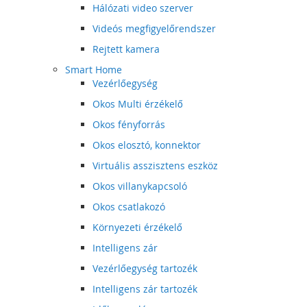
Hálózati video szerver
Videós megfigyelőrendszer
Rejtett kamera
Smart Home
Vezérlőegység
Okos Multi érzékelő
Okos fényforrás
Okos elosztó, konnektor
Virtuális asszisztens eszköz
Okos villanykapcsoló
Okos csatlakozó
Környezeti érzékelő
Intelligens zár
Vezérlőegység tartozék
Intelligens zár tartozék