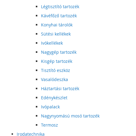
Légtisztító tartozék
Kávéfőző tartozék
Konyhai tárolók
Sütési kellékek
Ivókellékek
Nagygép tartozék
Kisgép tartozék
Tisztító eszköz
Vasalódeszka
Háztartási tartozék
Edénykészlet
Ivópalack
Nagynyomású mosó tartozék
Termosz
Irodatechnika