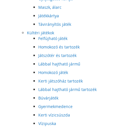
Maszk, álarc
Játékkártya
Távirányítós játék
Kültéri játékok
Felfújható játék
Homokozó és tartozék
Játszótér és tartozék
Lábbal hajtható jármű
Homokozó játék
Kerti játszóház tartozék
Lábbal hajtható jármű tartozék
Búvárjáték
Gyermekmedence
Kerti vízicsúszda
Vízipuska