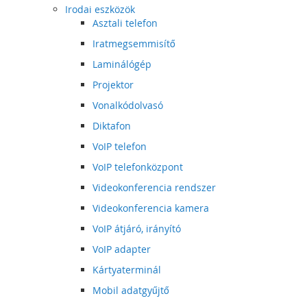
Irodai eszközök
Asztali telefon
Iratmegsemmisítő
Laminálógép
Projektor
Vonalkódolvasó
Diktafon
VoIP telefon
VoIP telefonközpont
Videokonferencia rendszer
Videokonferencia kamera
VoIP átjáró, irányító
VoIP adapter
Kártyaterminál
Mobil adatgyűjtő