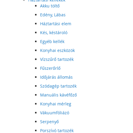
Akku töltő
Edény, Lábas
Háztartási elem
Kés, késtároló
Egyéb kellék
Konyhai eszközök
Vízszűrő tartozék
Fűszerőrlő
Időjárás állomás
Szódagép tartozék
Manuális kávéfőző
Konyhai mérleg
Vákuumfóliázó
Serpenyő
Porszívó tartozék