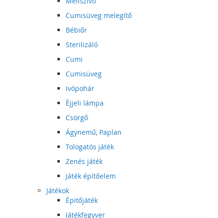
Mellszívó
Cumisüveg melegítő
Bébiőr
Sterilizáló
Cumi
Cumisüveg
Ivópohár
Éjjeli lámpa
Csörgő
Ágynemű, Paplan
Tologatós játék
Zenés játék
Játék építőelem
Játékok
Épitőjáték
Játékfegyver