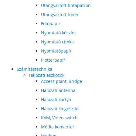
Utángyártott tintapatron
Utángyártott toner
Fotópapír
Nyomtató készlet
Nyomtató címke
Nyomtatópapír
Plotterpapír
Számítástechnika
Hálózati eszközök
Access point, Bridge
Hálózati antenna
Hálózati kártya
Hálózati kiegészítő
KVM, Video switch
Média konverter
Modem