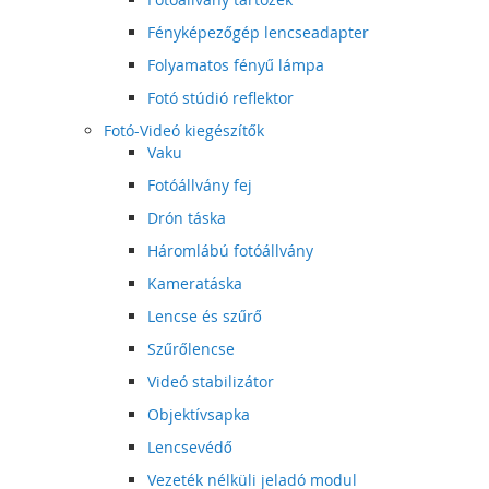
Fényképezőgép lencseadapter
Folyamatos fényű lámpa
Fotó stúdió reflektor
Fotó-Videó kiegészítők
Vaku
Fotóállvány fej
Drón táska
Háromlábú fotóállvány
Kameratáska
Lencse és szűrő
Szűrőlencse
Videó stabilizátor
Objektívsapka
Lencsevédő
Vezeték nélküli jeladó modul