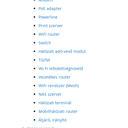
PoE adapter
Powerline
Print szerver
WiFi router
Switch
Hálózati adó-vevő modul
Tűzfal
Wi-Fi lefedettségnövelő
Vezetékes router
WiFi rendszer (Mesh)
NAS szerver
Hálózati terminál
Mobilhálózati router
Átjáró, irányító