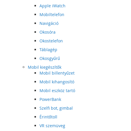
Apple iWatch
Mobiltelefon
Navigáció
Okosóra
Okostelefon
Táblagép
Okosgyűrű
Mobil kiegészítők
Mobil billentyűzet
Mobil kihangosító
Mobil eszköz tartó
PowerBank
Szelfi bot, gimbal
Érintőtoll
VR szemüveg