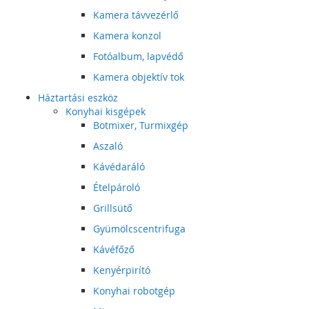
Kamera távvezérlő
Kamera konzol
Fotóalbum, lapvédő
Kamera objektív tok
Háztartási eszköz
Konyhai kisgépek
Botmixer, Turmixgép
Aszaló
Kávédaráló
Ételpároló
Grillsütő
Gyümölcscentrifuga
Kávéfőző
Kenyérpirító
Konyhai robotgép