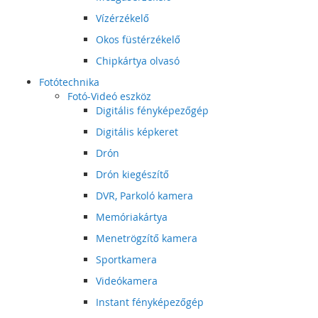
Vízérzékelő
Okos füstérzékelő
Chipkártya olvasó
Fotótechnika
Fotó-Videó eszköz
Digitális fényképezőgép
Digitális képkeret
Drón
Drón kiegészítő
DVR, Parkoló kamera
Memóriakártya
Menetrögzítő kamera
Sportkamera
Videókamera
Instant fényképezőgép