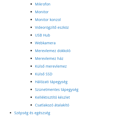
Mikrofon
Monitor
Monitor konzol
Videorögzítő eszköz
USB Hub
Webkamera
Merevlemez dokkoló
Merevlemez ház
Külső merevlemez
Külső SSD
Hálózati tápegység
Szünetmentes tápegység
Kelléktisztító készlet
Csatlakozó átalakító
Szépség és egészség