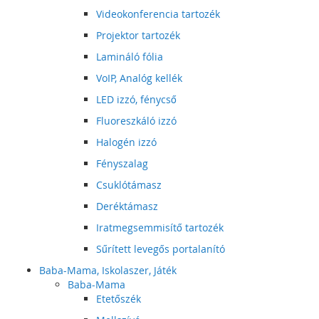
Videokonferencia tartozék
Projektor tartozék
Lamináló fólia
VoIP, Analóg kellék
LED izzó, fénycső
Fluoreszkáló izzó
Halogén izzó
Fényszalag
Csuklótámasz
Deréktámasz
Iratmegsemmisítő tartozék
Sűrített levegős portalanító
Baba-Mama, Iskolaszer, Játék
Baba-Mama
Etetőszék