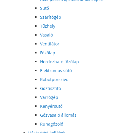
Sütő
Szárítógép
Tűzhely
Vasaló
Ventilátor
Főzőlap
Hordozható főzőlap
Elektromos sütő
Robotporszívó
Gőztisztító
Varrógép
Kenyérsütő
Gőzvasaló állomás
Ruhagőzölő
Háztartási kellékek