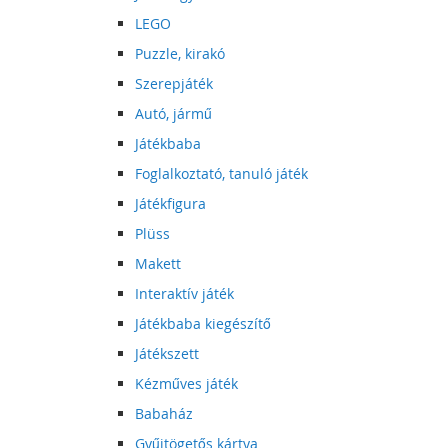
LEGO
Puzzle, kirakó
Szerepjáték
Autó, jármű
Játékbaba
Foglalkoztató, tanuló játék
Játékfigura
Plüss
Makett
Interaktív játék
Játékbaba kiegészítő
Játékszett
Kézműves játék
Babaház
Gyűjtögetős kártya