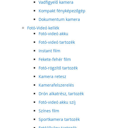
Vadfigyelő kamera
Kompakt fényképezőgép
Dokumentum kamera
Fotó-Videó kellék
Fotó-videó akku
Fotó-videó tartozék
Instant film
Fekete-fehér film
Fotó-rögzítő tartozék
Kamera retesz
Kamerafelszerelés
Drón alkatrész, tartozék
Fotó-videó akku szíj
Színes film
Sportkamera tartozék
Fotóállvány tartozék