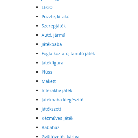
LEGO
Puzzle, kirakó
Szerepjáték
Autó, jármű
Játékbaba
Foglalkoztató, tanuló játék
Játékfigura
Plüss
Makett
Interaktív játék
Játékbaba kiegészítő
Játékszett
Kézműves játék
Babaház
Gyűjtögetős kártya