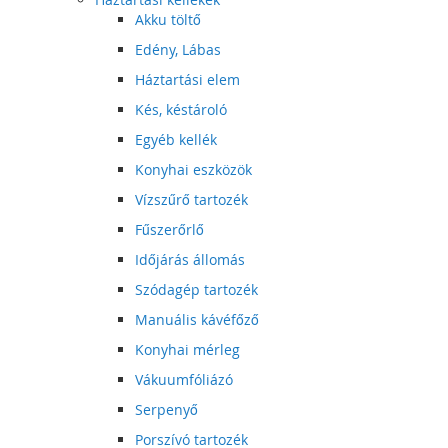
Akku töltő
Edény, Lábas
Háztartási elem
Kés, késtároló
Egyéb kellék
Konyhai eszközök
Vízszűrő tartozék
Fűszerőrlő
Időjárás állomás
Szódagép tartozék
Manuális kávéfőző
Konyhai mérleg
Vákuumfóliázó
Serpenyő
Porszívó tartozék