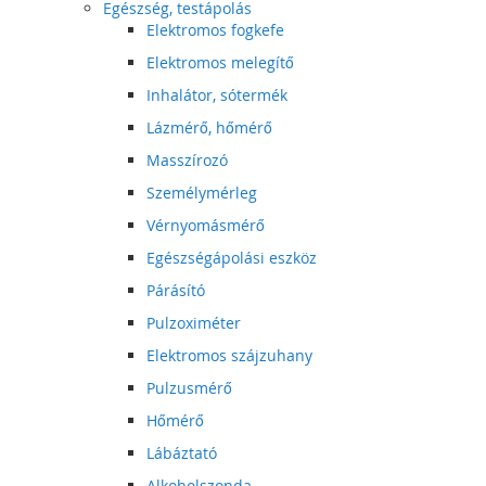
Egészség, testápolás
Elektromos fogkefe
Elektromos melegítő
Inhalátor, sótermék
Lázmérő, hőmérő
Masszírozó
Személymérleg
Vérnyomásmérő
Egészségápolási eszköz
Párásító
Pulzoximéter
Elektromos szájzuhany
Pulzusmérő
Hőmérő
Lábáztató
Alkoholszonda