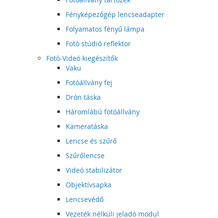
Fényképezőgép lencseadapter
Folyamatos fényű lámpa
Fotó stúdió reflektor
Fotó-Videó kiegészítők
Vaku
Fotóállvány fej
Drón táska
Háromlábú fotóállvány
Kameratáska
Lencse és szűrő
Szűrőlencse
Videó stabilizátor
Objektívsapka
Lencsevédő
Vezeték nélküli jeladó modul