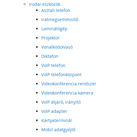
Irodai eszközök
Asztali telefon
Iratmegsemmisítő
Laminálógép
Projektor
Vonalkódolvasó
Diktafon
VoIP telefon
VoIP telefonközpont
Videokonferencia rendszer
Videokonferencia kamera
VoIP átjáró, irányító
VoIP adapter
Kártyaterminál
Mobil adatgyűjtő