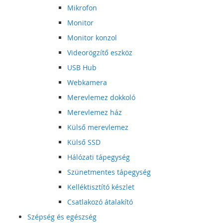
Mikrofon
Monitor
Monitor konzol
Videorögzítő eszköz
USB Hub
Webkamera
Merevlemez dokkoló
Merevlemez ház
Külső merevlemez
Külső SSD
Hálózati tápegység
Szünetmentes tápegység
Kelléktisztító készlet
Csatlakozó átalakító
Szépség és egészség