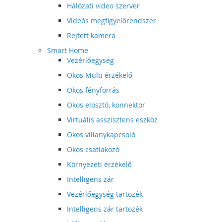
Hálózati video szerver
Videós megfigyelőrendszer
Rejtett kamera
Smart Home
Vezérlőegység
Okos Multi érzékelő
Okos fényforrás
Okos elosztó, konnektor
Virtuális asszisztens eszköz
Okos villanykapcsoló
Okos csatlakozó
Környezeti érzékelő
Intelligens zár
Vezérlőegység tartozék
Intelligens zár tartozék