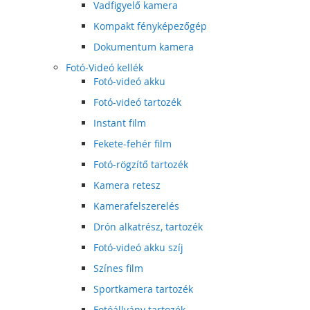
Vadfigyelő kamera
Kompakt fényképezőgép
Dokumentum kamera
Fotó-Videó kellék
Fotó-videó akku
Fotó-videó tartozék
Instant film
Fekete-fehér film
Fotó-rögzítő tartozék
Kamera retesz
Kamerafelszerelés
Drón alkatrész, tartozék
Fotó-videó akku szíj
Színes film
Sportkamera tartozék
Fotóállvány tartozék