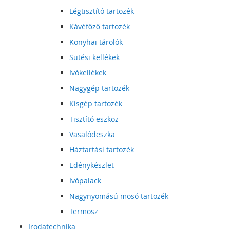
Légtisztító tartozék
Kávéfőző tartozék
Konyhai tárolók
Sütési kellékek
Ivókellékek
Nagygép tartozék
Kisgép tartozék
Tisztító eszköz
Vasalódeszka
Háztartási tartozék
Edénykészlet
Ivópalack
Nagynyomású mosó tartozék
Termosz
Irodatechnika