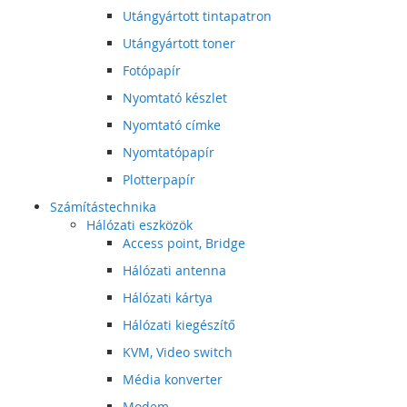
Utángyártott tintapatron
Utángyártott toner
Fotópapír
Nyomtató készlet
Nyomtató címke
Nyomtatópapír
Plotterpapír
Számítástechnika
Hálózati eszközök
Access point, Bridge
Hálózati antenna
Hálózati kártya
Hálózati kiegészítő
KVM, Video switch
Média konverter
Modem