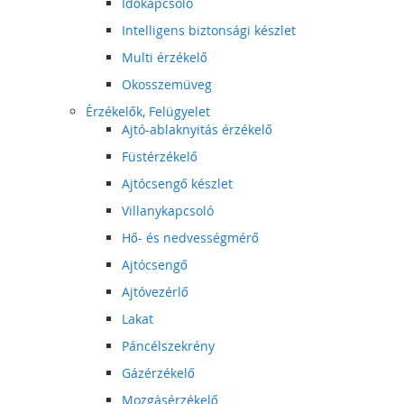
Időkapcsoló
Intelligens biztonsági készlet
Multi érzékelő
Okosszemüveg
Érzékelők, Felügyelet
Ajtó-ablaknyitás érzékelő
Füstérzékelő
Ajtócsengő készlet
Villanykapcsoló
Hő- és nedvességmérő
Ajtócsengő
Ajtóvezérlő
Lakat
Páncélszekrény
Gázérzékelő
Mozgásérzékelő