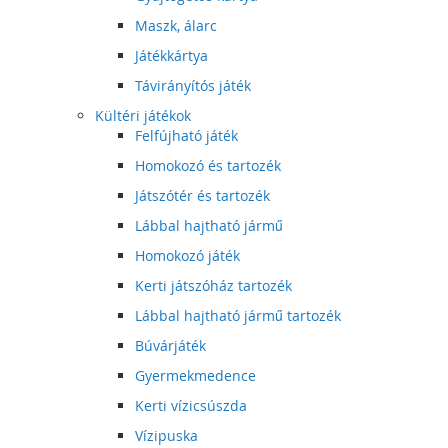
Maszk, álarc
Játékkártya
Távirányítós játék
Kültéri játékok
Felfújható játék
Homokozó és tartozék
Játszótér és tartozék
Lábbal hajtható jármű
Homokozó játék
Kerti játszóház tartozék
Lábbal hajtható jármű tartozék
Búvárjáték
Gyermekmedence
Kerti vízicsúszda
Vízipuska