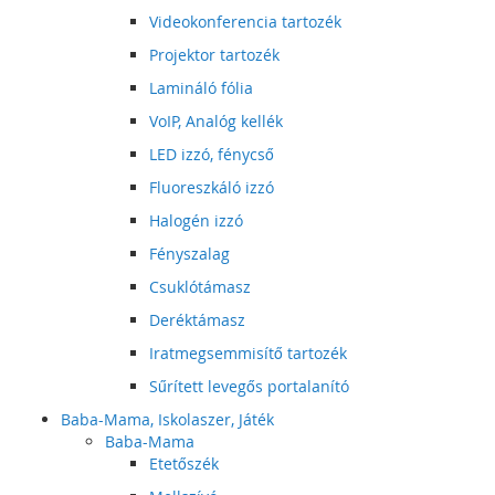
Videokonferencia tartozék
Projektor tartozék
Lamináló fólia
VoIP, Analóg kellék
LED izzó, fénycső
Fluoreszkáló izzó
Halogén izzó
Fényszalag
Csuklótámasz
Deréktámasz
Iratmegsemmisítő tartozék
Sűrített levegős portalanító
Baba-Mama, Iskolaszer, Játék
Baba-Mama
Etetőszék