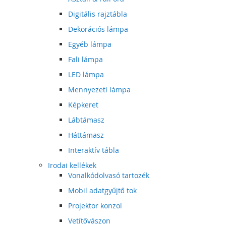
Digitális rajztábla
Dekorációs lámpa
Egyéb lámpa
Fali lámpa
LED lámpa
Mennyezeti lámpa
Képkeret
Lábtámasz
Háttámasz
Interaktív tábla
Irodai kellékek
Vonalkódolvasó tartozék
Mobil adatgyűjtő tok
Projektor konzol
Vetítővászon