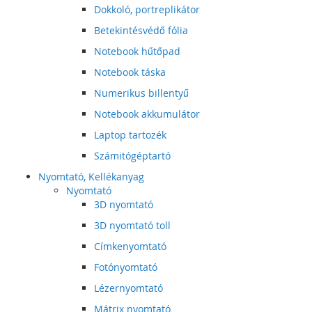
Dokkoló, portreplikátor
Betekintésvédő fólia
Notebook hűtőpad
Notebook táska
Numerikus billentyű
Notebook akkumulátor
Laptop tartozék
Számitógéptartó
Nyomtató, Kellékanyag
Nyomtató
3D nyomtató
3D nyomtató toll
Címkenyomtató
Fotónyomtató
Lézernyomtató
Mátrix nyomtató