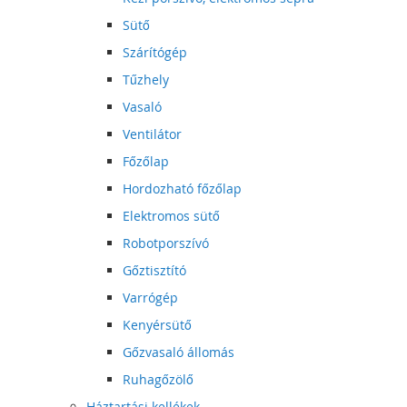
Sütő
Szárítógép
Tűzhely
Vasaló
Ventilátor
Főzőlap
Hordozható főzőlap
Elektromos sütő
Robotporszívó
Gőztisztító
Varrógép
Kenyérsütő
Gőzvasaló állomás
Ruhagőzölő
Háztartási kellékek