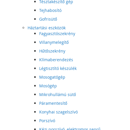
Tésztakészítő gép
Tejhabosító
Gofrisütő
Háztartási eszközök
Fagyasztószekrény
Villanymelegítő
Hűtőszekrény
Klímaberendezés
Légtisztító készülék
Mosogatógép
Mosógép
Mikrohullámú sütő
Páramentesítő
Konyhai szagelszívó
Porszívó
Kézi porszívó, elektromos seprű