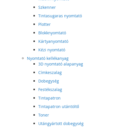
Szkenner
Tintasugaras nyomtató
Plotter
Blokknyomtató
Kártyanyomtató
Kézi nyomtató
Nyomtató kellékanyag
3D nyomtató alapanyag
Címkeszalag
Dobegység
Festékszalag
Tintapatron
Tintapatron utántöltő
Toner
Utángyártott dobegység