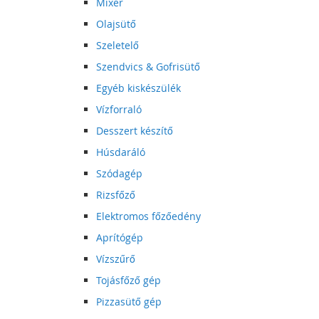
Mixer
Olajsütő
Szeletelő
Szendvics & Gofrisütő
Egyéb kiskészülék
Vízforraló
Desszert készítő
Húsdaráló
Szódagép
Rizsfőző
Elektromos főzőedény
Aprítógép
Vízszűrő
Tojásfőző gép
Pizzasütő gép