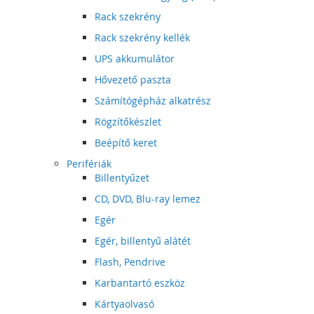
Rack szekrény
Rack szekrény kellék
UPS akkumulátor
Hővezető paszta
Számítógépház alkatrész
Rögzítőkészlet
Beépítő keret
Perifériák
Billentyűzet
CD, DVD, Blu-ray lemez
Egér
Egér, billentyű alátét
Flash, Pendrive
Karbantartó eszköz
Kártyaolvasó