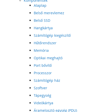
Komponensek
Alaplap
Belső merevlemez
Belső SSD
Hangkártya
Számítógép kiegészítő
Hűtőrendszer
Memória
Optikai meghajtó
Port bővítő
Processzor
Számítógép ház
Szoftver
Tápegység
Videókártya
Áramelosztó egység (PDU)