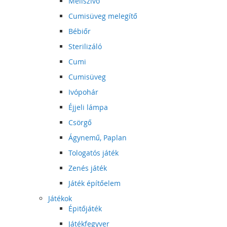
Mellszívó
Cumisüveg melegítő
Bébiőr
Sterilizáló
Cumi
Cumisüveg
Ivópohár
Éjjeli lámpa
Csörgő
Ágynemű, Paplan
Tologatós játék
Zenés játék
Játék építőelem
Játékok
Épitőjáték
Játékfegyver