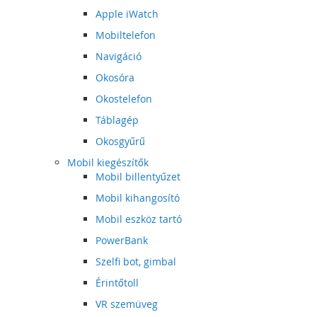
Apple iWatch
Mobiltelefon
Navigáció
Okosóra
Okostelefon
Táblagép
Okosgyűrű
Mobil kiegészítők
Mobil billentyűzet
Mobil kihangosító
Mobil eszköz tartó
PowerBank
Szelfi bot, gimbal
Érintőtoll
VR szemüveg