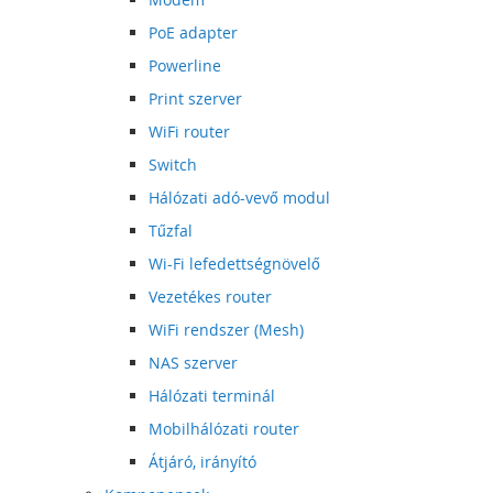
PoE adapter
Powerline
Print szerver
WiFi router
Switch
Hálózati adó-vevő modul
Tűzfal
Wi-Fi lefedettségnövelő
Vezetékes router
WiFi rendszer (Mesh)
NAS szerver
Hálózati terminál
Mobilhálózati router
Átjáró, irányító