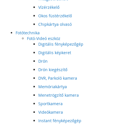
Vízérzékelő
Okos füstérzékelő
Chipkártya olvasó
Fotótechnika
Fotó-Videó eszköz
Digitális fényképezőgép
Digitális képkeret
Drón
Drón kiegészítő
DVR, Parkoló kamera
Memóriakártya
Menetrögzítő kamera
Sportkamera
Videókamera
Instant fényképezőgép