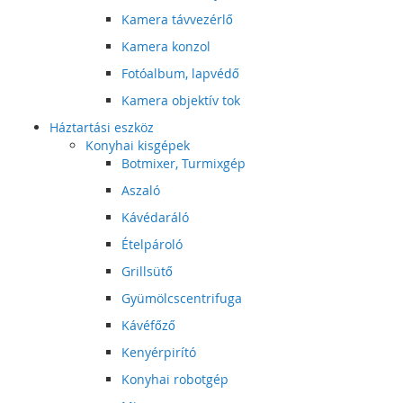
Kamera távvezérlő
Kamera konzol
Fotóalbum, lapvédő
Kamera objektív tok
Háztartási eszköz
Konyhai kisgépek
Botmixer, Turmixgép
Aszaló
Kávédaráló
Ételpároló
Grillsütő
Gyümölcscentrifuga
Kávéfőző
Kenyérpirító
Konyhai robotgép