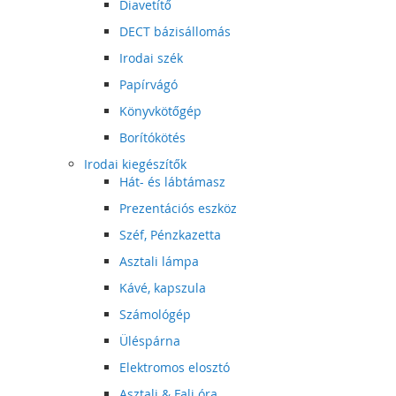
Diavetítő
DECT bázisállomás
Irodai szék
Papírvágó
Könyvkötőgép
Borítókötés
Irodai kiegészítők
Hát- és lábtámasz
Prezentációs eszköz
Széf, Pénzkazetta
Asztali lámpa
Kávé, kapszula
Számológép
Üléspárna
Elektromos elosztó
Asztali & Fali óra