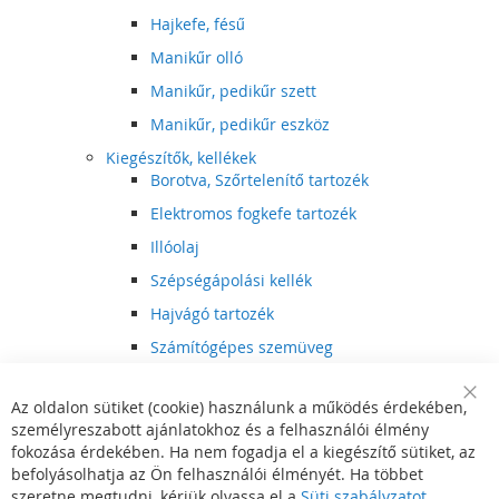
Hajkefe, fésű
Manikűr olló
Manikűr, pedikűr szett
Manikűr, pedikűr eszköz
Kiegészítők, kellékek
Borotva, Szőrtelenítő tartozék
Elektromos fogkefe tartozék
Illóolaj
Szépségápolási kellék
Hajvágó tartozék
Számítógépes szemüveg
Egészségápolási kellék
Az oldalon sütiket (cookie) használunk a működés érdekében,
Hajvágó kiegészítő
Clo
személyreszabott ajánlatokhoz és a felhasználói élmény
Coo
Szórakoztató elektronika
Bar
fokozása érdekében. Ha nem fogadja el a kiegészítő sütiket, az
Multimédia
befolyásolhatja az Ön felhasználói élményét. Ha többet
DVD, BluRay lejátszó
szeretne megtudni, kérjük olvassa el a
Süti szabályzatot