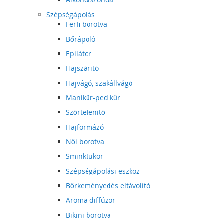
Szépségápolás
Férfi borotva
Bőrápoló
Epilátor
Hajszárító
Hajvágó, szakállvágó
Manikűr-pedikűr
Szőrtelenítő
Hajformázó
Női borotva
Sminktükör
Szépségápolási eszköz
Bőrkeményedés eltávolító
Aroma diffúzor
Bikini borotva