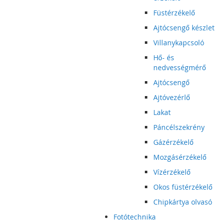
Füstérzékelő
Ajtócsengő készlet
Villanykapcsoló
Hő- és
nedvességmérő
Ajtócsengő
Ajtóvezérlő
Lakat
Páncélszekrény
Gázérzékelő
Mozgásérzékelő
Vízérzékelő
Okos füstérzékelő
Chipkártya olvasó
Fotótechnika