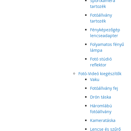
Sportkamera
tartozék
Fotóállvány
tartozék
Fényképezőgép
lencseadapter
Folyamatos fényű
lámpa
Fotó stúdió
reflektor
Fotó-Videó kiegészítők
Vaku
Fotóállvány fej
Drón táska
Háromlábú
fotóállvány
Kameratáska
Lencse és szűrő