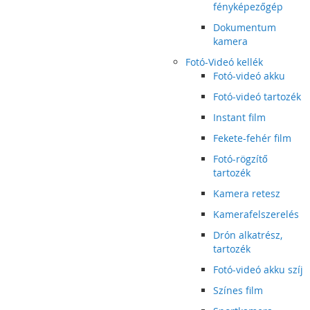
fényképezőgép
Dokumentum
kamera
Fotó-Videó kellék
Fotó-videó akku
Fotó-videó tartozék
Instant film
Fekete-fehér film
Fotó-rögzítő
tartozék
Kamera retesz
Kamerafelszerelés
Drón alkatrész,
tartozék
Fotó-videó akku szíj
Színes film