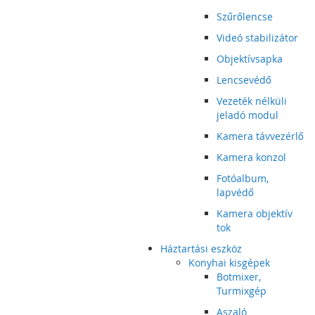
Szűrőlencse
Videó stabilizátor
Objektívsapka
Lencsevédő
Vezeték nélküli
jeladó modul
Kamera távvezérlő
Kamera konzol
Fotóalbum,
lapvédő
Kamera objektív
tok
Háztartási eszköz
Konyhai kisgépek
Botmixer,
Turmixgép
Aszaló