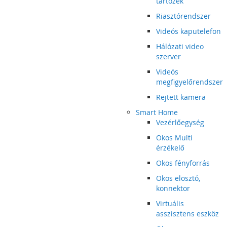
tartozék
Riasztórendszer
Videós kaputelefon
Hálózati video
szerver
Videós
megfigyelőrendszer
Rejtett kamera
Smart Home
Vezérlőegység
Okos Multi
érzékelő
Okos fényforrás
Okos elosztó,
konnektor
Virtuális
asszisztens eszköz