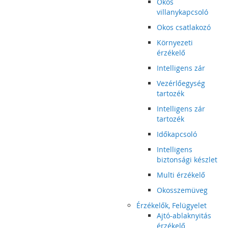
Okos
villanykapcsoló
Okos csatlakozó
Környezeti
érzékelő
Intelligens zár
Vezérlőegység
tartozék
Intelligens zár
tartozék
Időkapcsoló
Intelligens
biztonsági készlet
Multi érzékelő
Okosszemüveg
Érzékelők, Felügyelet
Ajtó-ablaknyitás
érzékelő