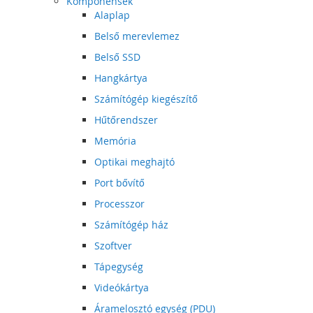
Komponensek
Alaplap
Belső merevlemez
Belső SSD
Hangkártya
Számítógép kiegészítő
Hűtőrendszer
Memória
Optikai meghajtó
Port bővítő
Processzor
Számítógép ház
Szoftver
Tápegység
Videókártya
Áramelosztó egység (PDU)