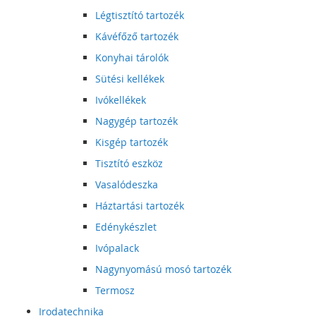
Légtisztító tartozék
Kávéfőző tartozék
Konyhai tárolók
Sütési kellékek
Ivókellékek
Nagygép tartozék
Kisgép tartozék
Tisztító eszköz
Vasalódeszka
Háztartási tartozék
Edénykészlet
Ivópalack
Nagynyomású mosó tartozék
Termosz
Irodatechnika