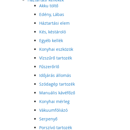
Akku töltő
Edény, Lábas
Háztartási elem
Kés, késtároló
Egyéb kellék
Konyhai eszközök
Vízszűrő tartozék
Fűszerőrlő
Időjárás állomás
Szódagép tartozék
Manuális kávéfőző
Konyhai mérleg
Vákuumfóliázó
Serpenyő
Porszívó tartozék