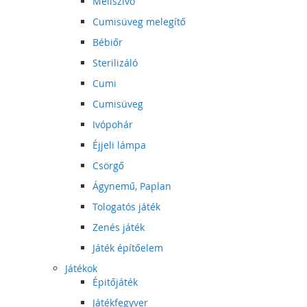
Mellszívó
Cumisüveg melegítő
Bébiőr
Sterilizáló
Cumi
Cumisüveg
Ivópohár
Éjjeli lámpa
Csörgő
Ágynemű, Paplan
Tologatós játék
Zenés játék
Játék építőelem
Játékok
Épitőjáték
Játékfegyver