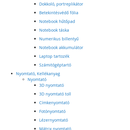
Dokkoló, portreplikátor
Betekintésvédő fólia
Notebook hűtőpad
Notebook táska
Numerikus billentyű
Notebook akkumulátor
Laptop tartozék
Számitógéptartó
Nyomtató, Kellékanyag
Nyomtató
3D nyomtató
3D nyomtató toll
Címkenyomtató
Fotónyomtató
Lézernyomtató
Mátrix nyomtató