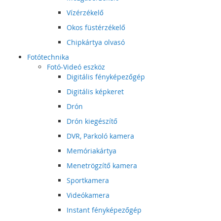
Vízérzékelő
Okos füstérzékelő
Chipkártya olvasó
Fotótechnika
Fotó-Videó eszköz
Digitális fényképezőgép
Digitális képkeret
Drón
Drón kiegészítő
DVR, Parkoló kamera
Memóriakártya
Menetrögzítő kamera
Sportkamera
Videókamera
Instant fényképezőgép