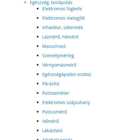
Egészség, testápolás
Elektromos fogkefe
Elektromos melegítő
Inhalátor, sótermék
Lázmérő, hőmérő
Masszírozó
Személymérleg
Vérnyomásmérő
Egészségápolási eszköz
Párásító
Pulzoximéter
Elektromos szájzuhany
Pulzusmérő
Hőmérő
Lábáztató
Alkoholszonda