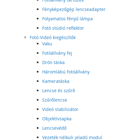
Fényképezőgép lencseadapter
Folyamatos fényű lámpa
Fotó stúdió reflektor
Fotó-Videó kiegészítők
Vaku
Fotóállvány fej
Drón táska
Háromlábú fotóállvány
Kameratáska
Lencse és szűrő
Szűrőlencse
Videó stabilizátor
Objektívsapka
Lencsevédő
Vezeték nélküli jeladó modul