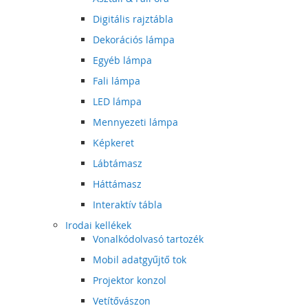
Digitális rajztábla
Dekorációs lámpa
Egyéb lámpa
Fali lámpa
LED lámpa
Mennyezeti lámpa
Képkeret
Lábtámasz
Háttámasz
Interaktív tábla
Irodai kellékek
Vonalkódolvasó tartozék
Mobil adatgyűjtő tok
Projektor konzol
Vetítővászon