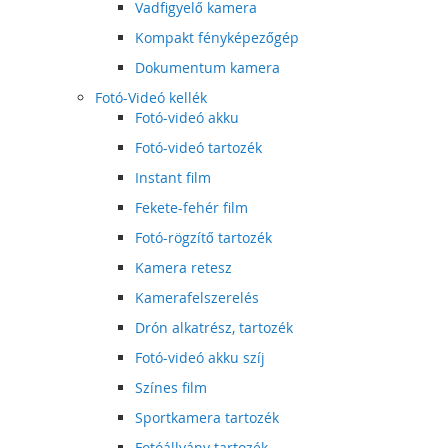
Vadfigyelő kamera
Kompakt fényképezőgép
Dokumentum kamera
Fotó-Videó kellék
Fotó-videó akku
Fotó-videó tartozék
Instant film
Fekete-fehér film
Fotó-rögzítő tartozék
Kamera retesz
Kamerafelszerelés
Drón alkatrész, tartozék
Fotó-videó akku szíj
Színes film
Sportkamera tartozék
Fotóállvány tartozék