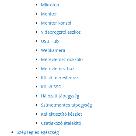
Mikrofon
Monitor
Monitor konzol
Videorögzítő eszköz
USB Hub
Webkamera
Merevlemez dokkoló
Merevlemez ház
Külső merevlemez
Külső SSD
Hálózati tápegység
Szünetmentes tápegység
Kelléktisztító készlet
Csatlakozó átalakító
Szépség és egészség