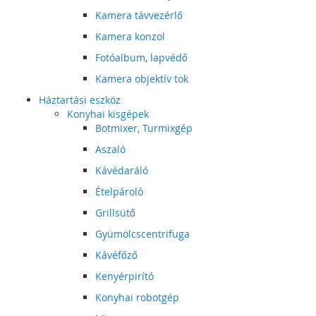
Kamera távvezérlő
Kamera konzol
Fotóalbum, lapvédő
Kamera objektív tok
Háztartási eszköz
Konyhai kisgépek
Botmixer, Turmixgép
Aszaló
Kávédaráló
Ételpároló
Grillsütő
Gyümölcscentrifuga
Kávéfőző
Kenyérpirító
Konyhai robotgép