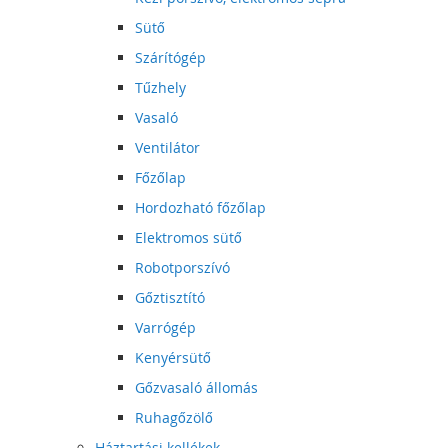
Sütő
Szárítógép
Tűzhely
Vasaló
Ventilátor
Főzőlap
Hordozható főzőlap
Elektromos sütő
Robotporszívó
Gőztisztító
Varrógép
Kenyérsütő
Gőzvasaló állomás
Ruhagőzölő
Háztartási kellékek