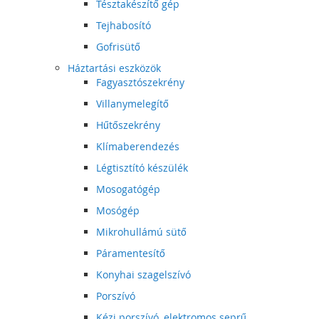
Tésztakészítő gép
Tejhabosító
Gofrisütő
Háztartási eszközök
Fagyasztószekrény
Villanymelegítő
Hűtőszekrény
Klímaberendezés
Légtisztító készülék
Mosogatógép
Mosógép
Mikrohullámú sütő
Páramentesítő
Konyhai szagelszívó
Porszívó
Kézi porszívó, elektromos seprű