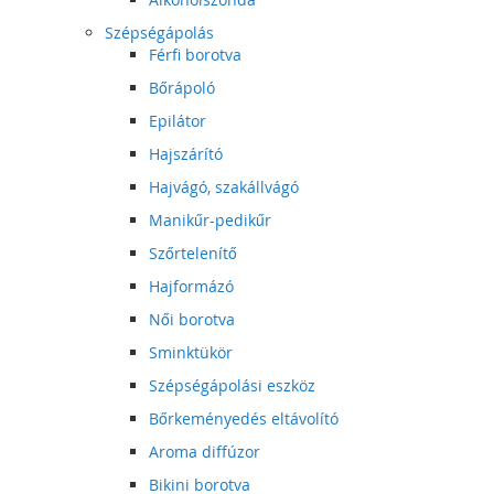
Szépségápolás
Férfi borotva
Bőrápoló
Epilátor
Hajszárító
Hajvágó, szakállvágó
Manikűr-pedikűr
Szőrtelenítő
Hajformázó
Női borotva
Sminktükör
Szépségápolási eszköz
Bőrkeményedés eltávolító
Aroma diffúzor
Bikini borotva