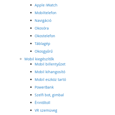
Apple iWatch
Mobiltelefon
Navigáció
Okosóra
Okostelefon
Táblagép
Okosgyűrű
Mobil kiegészítők
Mobil billentyűzet
Mobil kihangosító
Mobil eszköz tartó
PowerBank
Szelfi bot, gimbal
Érintőtoll
VR szemüveg