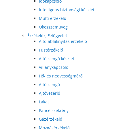
Időkapcsoló
Intelligens biztonsági készlet
Multi érzékelő
Okosszemüveg
Érzékelők, Felügyelet
Ajtó-ablaknyitás érzékelő
Füstérzékelő
Ajtócsengő készlet
Villanykapcsoló
Hő- és nedvességmérő
Ajtócsengő
Ajtóvezérlő
Lakat
Páncélszekrény
Gázérzékelő
Mozgásérzékelő