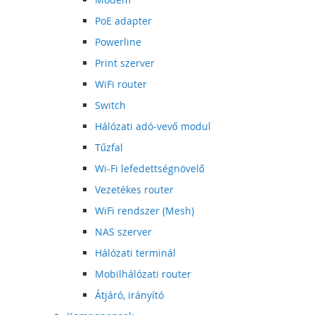
PoE adapter
Powerline
Print szerver
WiFi router
Switch
Hálózati adó-vevő modul
Tűzfal
Wi-Fi lefedettségnövelő
Vezetékes router
WiFi rendszer (Mesh)
NAS szerver
Hálózati terminál
Mobilhálózati router
Átjáró, irányító