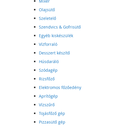
Mixer
Olajsütő
Szeletelő
Szendvics & Gofrisütő
Egyéb kiskészülék
Vízforraló
Desszert készítő
Húsdaráló
Szódagép
Rizsfőző
Elektromos főzőedény
Aprítógép
Vízszűrő
Tojásfőző gép
Pizzasütő gép