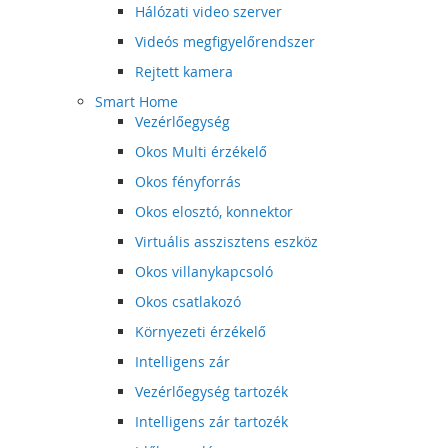
Hálózati video szerver
Videós megfigyelőrendszer
Rejtett kamera
Smart Home
Vezérlőegység
Okos Multi érzékelő
Okos fényforrás
Okos elosztó, konnektor
Virtuális asszisztens eszköz
Okos villanykapcsoló
Okos csatlakozó
Környezeti érzékelő
Intelligens zár
Vezérlőegység tartozék
Intelligens zár tartozék