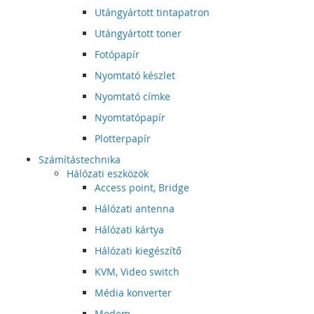
Utángyártott tintapatron
Utángyártott toner
Fotópapír
Nyomtató készlet
Nyomtató címke
Nyomtatópapír
Plotterpapír
Számítástechnika
Hálózati eszközök
Access point, Bridge
Hálózati antenna
Hálózati kártya
Hálózati kiegészítő
KVM, Video switch
Média konverter
Modem