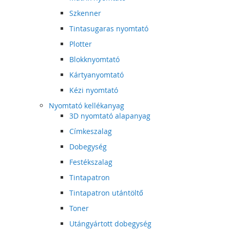
Szkenner
Tintasugaras nyomtató
Plotter
Blokknyomtató
Kártyanyomtató
Kézi nyomtató
Nyomtató kellékanyag
3D nyomtató alapanyag
Címkeszalag
Dobegység
Festékszalag
Tintapatron
Tintapatron utántöltő
Toner
Utángyártott dobegység