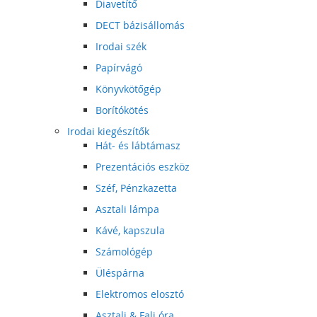
Diavetítő
DECT bázisállomás
Irodai szék
Papírvágó
Könyvkötőgép
Borítókötés
Irodai kiegészítők
Hát- és lábtámasz
Prezentációs eszköz
Széf, Pénzkazetta
Asztali lámpa
Kávé, kapszula
Számológép
Üléspárna
Elektromos elosztó
Asztali & Fali óra