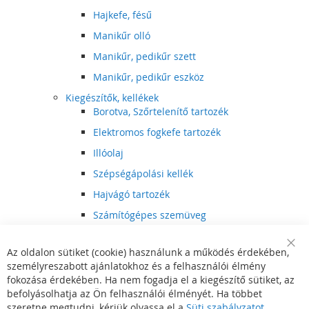
Hajkefe, fésű
Manikűr olló
Manikűr, pedikűr szett
Manikűr, pedikűr eszköz
Kiegészítők, kellékek
Borotva, Szőrtelenítő tartozék
Elektromos fogkefe tartozék
Illóolaj
Szépségápolási kellék
Hajvágó tartozék
Számítógépes szemüveg
Egészségápolási kellék
Az oldalon sütiket (cookie) használunk a működés érdekében,
Hajvágó kiegészítő
Clo
személyreszabott ajánlatokhoz és a felhasználói élmény
Coo
Szórakoztató elektronika
Bar
fokozása érdekében. Ha nem fogadja el a kiegészítő sütiket, az
Multimédia
befolyásolhatja az Ön felhasználói élményét. Ha többet
DVD, BluRay lejátszó
szeretne megtudni, kérjük olvassa el a
Süti szabályzatot