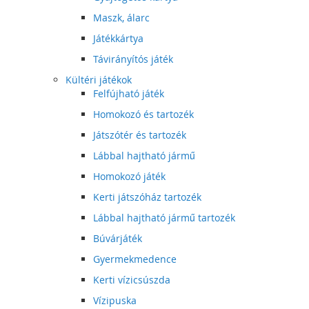
Maszk, álarc
Játékkártya
Távirányítós játék
Kültéri játékok
Felfújható játék
Homokozó és tartozék
Játszótér és tartozék
Lábbal hajtható jármű
Homokozó játék
Kerti játszóház tartozék
Lábbal hajtható jármű tartozék
Búvárjáték
Gyermekmedence
Kerti vízicsúszda
Vízipuska