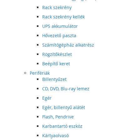
Rack szekrény
Rack szekrény kellék
UPS akkumulátor
Hővezető paszta
Számítógépház alkatrész
Rögzítőkészlet
Beépítő keret
Perifériák
Billentyűzet
CD, DVD, Blu-ray lemez
Egér
Egér, billentyű alátét
Flash, Pendrive
Karbantartó eszköz
Kártyaolvasó