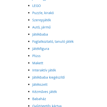
LEGO
Puzzle, kirakó
Szerepjáték
Autó, jármű
Játékbaba
Foglalkoztató, tanuló játék
Játékfigura
Plüss
Makett
Interaktív játék
Játékbaba kiegészítő
Játékszett
Kézműves játék
Babaház
Gyűjtögetős kártya