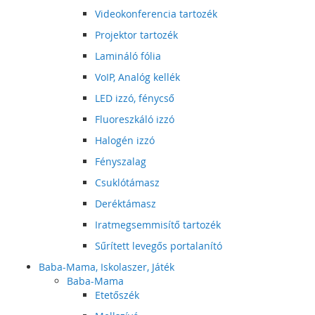
Videokonferencia tartozék
Projektor tartozék
Lamináló fólia
VoIP, Analóg kellék
LED izzó, fénycső
Fluoreszkáló izzó
Halogén izzó
Fényszalag
Csuklótámasz
Deréktámasz
Iratmegsemmisítő tartozék
Sűrített levegős portalanító
Baba-Mama, Iskolaszer, Játék
Baba-Mama
Etetőszék