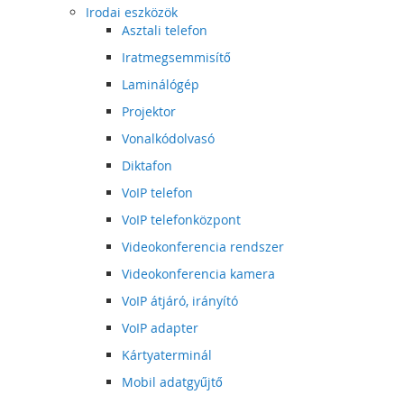
Irodai eszközök
Asztali telefon
Iratmegsemmisítő
Laminálógép
Projektor
Vonalkódolvasó
Diktafon
VoIP telefon
VoIP telefonközpont
Videokonferencia rendszer
Videokonferencia kamera
VoIP átjáró, irányító
VoIP adapter
Kártyaterminál
Mobil adatgyűjtő