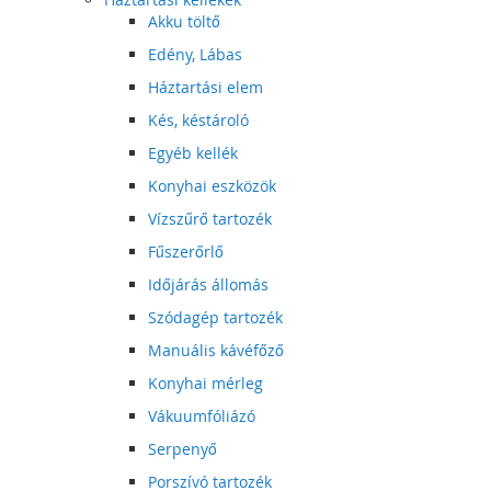
Akku töltő
Edény, Lábas
Háztartási elem
Kés, késtároló
Egyéb kellék
Konyhai eszközök
Vízszűrő tartozék
Fűszerőrlő
Időjárás állomás
Szódagép tartozék
Manuális kávéfőző
Konyhai mérleg
Vákuumfóliázó
Serpenyő
Porszívó tartozék