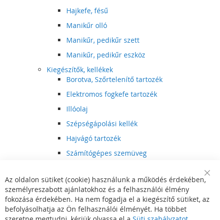
Hajkefe, fésű
Manikűr olló
Manikűr, pedikűr szett
Manikűr, pedikűr eszköz
Kiegészítők, kellékek
Borotva, Szőrtelenítő tartozék
Elektromos fogkefe tartozék
Illóolaj
Szépségápolási kellék
Hajvágó tartozék
Számítógépes szemüveg
Egészségápolási kellék
Az oldalon sütiket (cookie) használunk a működés érdekében,
Hajvágó kiegészítő
Clo
személyreszabott ajánlatokhoz és a felhasználói élmény
Coo
Szórakoztató elektronika
Bar
fokozása érdekében. Ha nem fogadja el a kiegészítő sütiket, az
Multimédia
befolyásolhatja az Ön felhasználói élményét. Ha többet
DVD, BluRay lejátszó
szeretne megtudni, kérjük olvassa el a
Süti szabályzatot