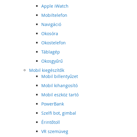
Apple iWatch
Mobiltelefon
Navigáció
Okosóra
Okostelefon
Táblagép
Okosgyűrű
Mobil kiegészítők
Mobil billentyűzet
Mobil kihangosító
Mobil eszköz tartó
PowerBank
Szelfi bot, gimbal
Érintőtoll
VR szemüveg