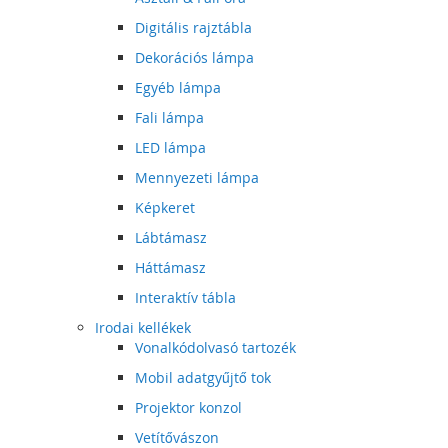
Digitális rajztábla
Dekorációs lámpa
Egyéb lámpa
Fali lámpa
LED lámpa
Mennyezeti lámpa
Képkeret
Lábtámasz
Háttámasz
Interaktív tábla
Irodai kellékek
Vonalkódolvasó tartozék
Mobil adatgyűjtő tok
Projektor konzol
Vetítővászon