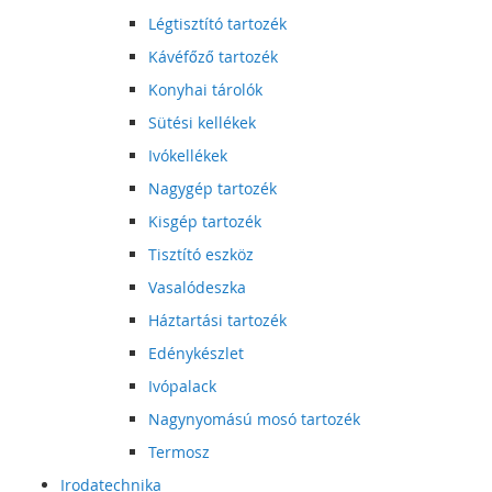
Légtisztító tartozék
Kávéfőző tartozék
Konyhai tárolók
Sütési kellékek
Ivókellékek
Nagygép tartozék
Kisgép tartozék
Tisztító eszköz
Vasalódeszka
Háztartási tartozék
Edénykészlet
Ivópalack
Nagynyomású mosó tartozék
Termosz
Irodatechnika