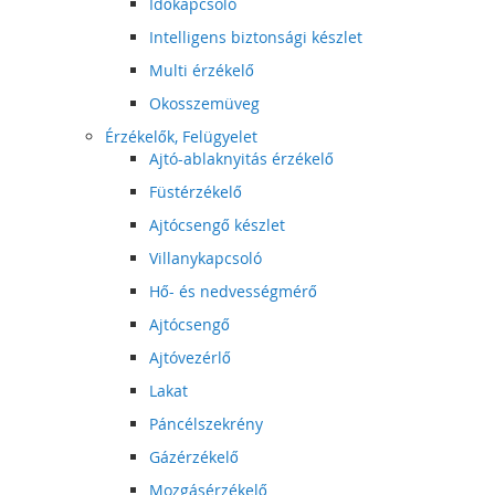
Időkapcsoló
Intelligens biztonsági készlet
Multi érzékelő
Okosszemüveg
Érzékelők, Felügyelet
Ajtó-ablaknyitás érzékelő
Füstérzékelő
Ajtócsengő készlet
Villanykapcsoló
Hő- és nedvességmérő
Ajtócsengő
Ajtóvezérlő
Lakat
Páncélszekrény
Gázérzékelő
Mozgásérzékelő