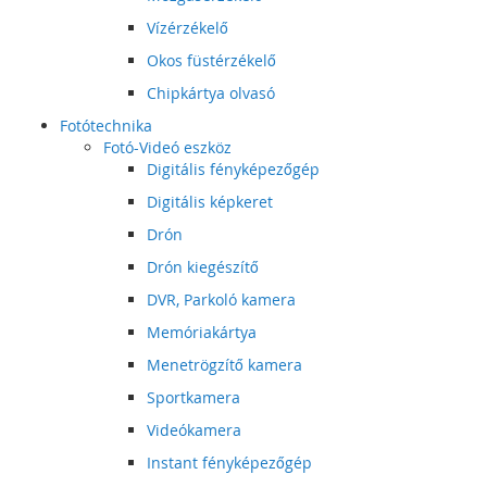
Vízérzékelő
Okos füstérzékelő
Chipkártya olvasó
Fotótechnika
Fotó-Videó eszköz
Digitális fényképezőgép
Digitális képkeret
Drón
Drón kiegészítő
DVR, Parkoló kamera
Memóriakártya
Menetrögzítő kamera
Sportkamera
Videókamera
Instant fényképezőgép