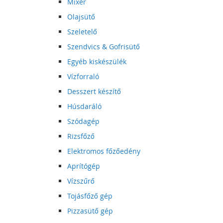
Mixer
Olajsütő
Szeletelő
Szendvics & Gofrisütő
Egyéb kiskészülék
Vízforraló
Desszert készítő
Húsdaráló
Szódagép
Rizsfőző
Elektromos főzőedény
Aprítógép
Vízszűrő
Tojásfőző gép
Pizzasütő gép