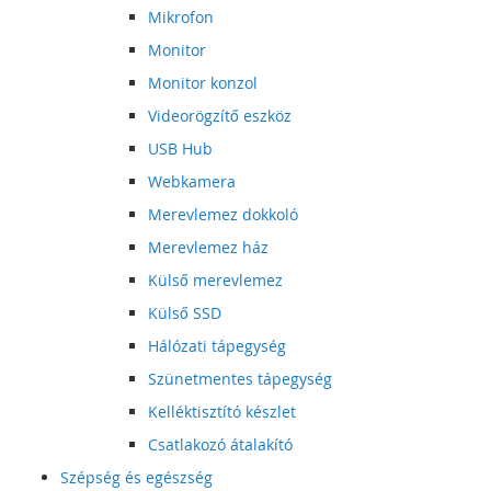
Mikrofon
Monitor
Monitor konzol
Videorögzítő eszköz
USB Hub
Webkamera
Merevlemez dokkoló
Merevlemez ház
Külső merevlemez
Külső SSD
Hálózati tápegység
Szünetmentes tápegység
Kelléktisztító készlet
Csatlakozó átalakító
Szépség és egészség