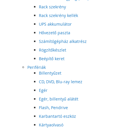
Rack szekrény
Rack szekrény kellék
UPS akkumulátor
Hővezető paszta
Számítógépház alkatrész
Rögzítőkészlet
Beépítő keret
Perifériák
Billentyűzet
CD, DVD, Blu-ray lemez
Egér
Egér, billentyű alátét
Flash, Pendrive
Karbantartó eszköz
Kártyaolvasó