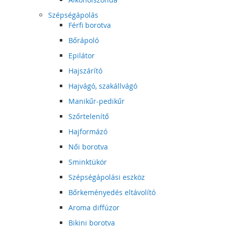
Szépségápolás
Férfi borotva
Bőrápoló
Epilátor
Hajszárító
Hajvágó, szakállvágó
Manikűr-pedikűr
Szőrtelenítő
Hajformázó
Női borotva
Sminktükör
Szépségápolási eszköz
Bőrkeményedés eltávolító
Aroma diffúzor
Bikini borotva