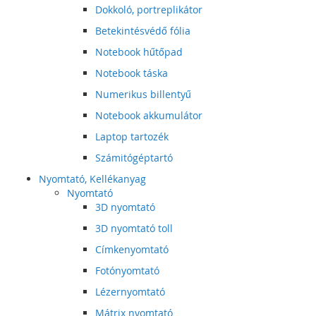
Dokkoló, portreplikátor
Betekintésvédő fólia
Notebook hűtőpad
Notebook táska
Numerikus billentyű
Notebook akkumulátor
Laptop tartozék
Számitógéptartó
Nyomtató, Kellékanyag
Nyomtató
3D nyomtató
3D nyomtató toll
Címkenyomtató
Fotónyomtató
Lézernyomtató
Mátrix nyomtató