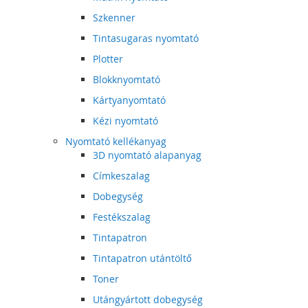
Szkenner
Tintasugaras nyomtató
Plotter
Blokknyomtató
Kártyanyomtató
Kézi nyomtató
Nyomtató kellékanyag
3D nyomtató alapanyag
Címkeszalag
Dobegység
Festékszalag
Tintapatron
Tintapatron utántöltő
Toner
Utángyártott dobegység