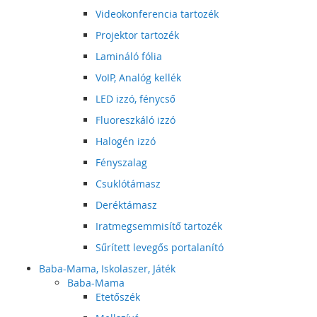
Videokonferencia tartozék
Projektor tartozék
Lamináló fólia
VoIP, Analóg kellék
LED izzó, fénycső
Fluoreszkáló izzó
Halogén izzó
Fényszalag
Csuklótámasz
Deréktámasz
Iratmegsemmisítő tartozék
Sűrített levegős portalanító
Baba-Mama, Iskolaszer, Játék
Baba-Mama
Etetőszék