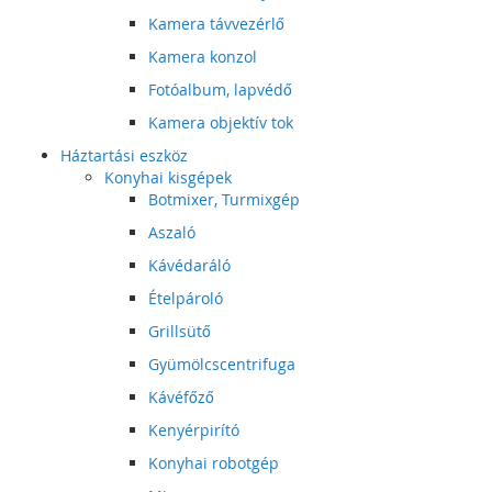
Kamera távvezérlő
Kamera konzol
Fotóalbum, lapvédő
Kamera objektív tok
Háztartási eszköz
Konyhai kisgépek
Botmixer, Turmixgép
Aszaló
Kávédaráló
Ételpároló
Grillsütő
Gyümölcscentrifuga
Kávéfőző
Kenyérpirító
Konyhai robotgép