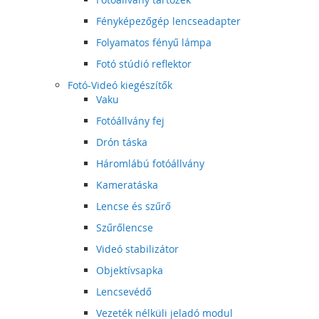
Fényképezőgép lencseadapter
Folyamatos fényű lámpa
Fotó stúdió reflektor
Fotó-Videó kiegészítők
Vaku
Fotóállvány fej
Drón táska
Háromlábú fotóállvány
Kameratáska
Lencse és szűrő
Szűrőlencse
Videó stabilizátor
Objektívsapka
Lencsevédő
Vezeték nélküli jeladó modul