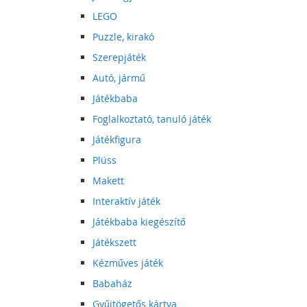
LEGO
Puzzle, kirakó
Szerepjáték
Autó, jármű
Játékbaba
Foglalkoztató, tanuló játék
Játékfigura
Plüss
Makett
Interaktív játék
Játékbaba kiegészítő
Játékszett
Kézműves játék
Babaház
Gyűjtögetős kártya