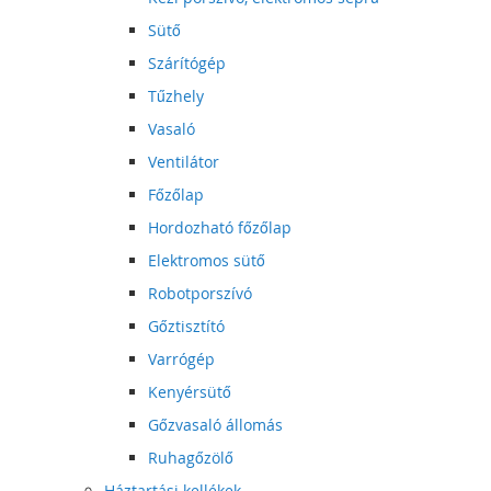
Sütő
Szárítógép
Tűzhely
Vasaló
Ventilátor
Főzőlap
Hordozható főzőlap
Elektromos sütő
Robotporszívó
Gőztisztító
Varrógép
Kenyérsütő
Gőzvasaló állomás
Ruhagőzölő
Háztartási kellékek