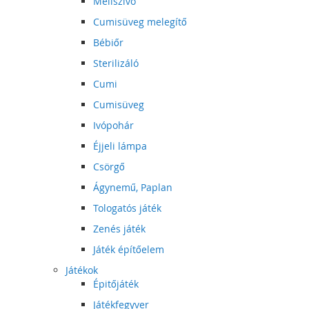
Mellszívó
Cumisüveg melegítő
Bébiőr
Sterilizáló
Cumi
Cumisüveg
Ivópohár
Éjjeli lámpa
Csörgő
Ágynemű, Paplan
Tologatós játék
Zenés játék
Játék építőelem
Játékok
Épitőjáték
Játékfegyver