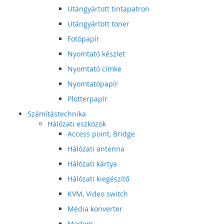
Utángyártott tintapatron
Utángyártott toner
Fotópapír
Nyomtató készlet
Nyomtató címke
Nyomtatópapír
Plotterpapír
Számítástechnika
Hálózati eszközök
Access point, Bridge
Hálózati antenna
Hálózati kártya
Hálózati kiegészítő
KVM, Video switch
Média konverter
Modem