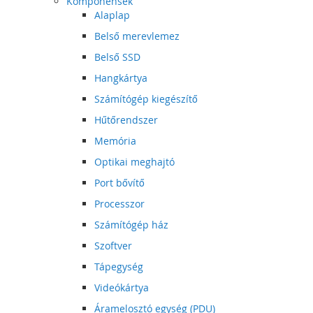
Komponensek
Alaplap
Belső merevlemez
Belső SSD
Hangkártya
Számítógép kiegészítő
Hűtőrendszer
Memória
Optikai meghajtó
Port bővítő
Processzor
Számítógép ház
Szoftver
Tápegység
Videókártya
Áramelosztó egység (PDU)