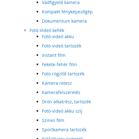
Vadfigyelő kamera
Kompakt fényképezőgép
Dokumentum kamera
Fotó-Videó kellék
Fotó-videó akku
Fotó-videó tartozék
Instant film
Fekete-fehér film
Fotó-rögzítő tartozék
Kamera retesz
Kamerafelszerelés
Drón alkatrész, tartozék
Fotó-videó akku szíj
Színes film
Sportkamera tartozék
Fotóállvány tartozék