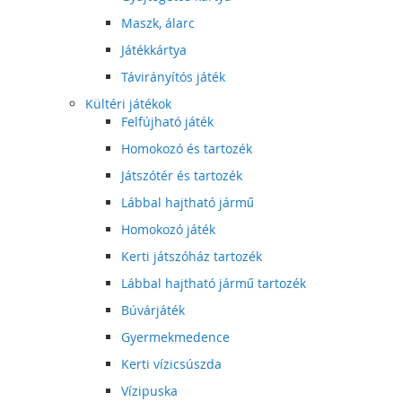
Maszk, álarc
Játékkártya
Távirányítós játék
Kültéri játékok
Felfújható játék
Homokozó és tartozék
Játszótér és tartozék
Lábbal hajtható jármű
Homokozó játék
Kerti játszóház tartozék
Lábbal hajtható jármű tartozék
Búvárjáték
Gyermekmedence
Kerti vízicsúszda
Vízipuska