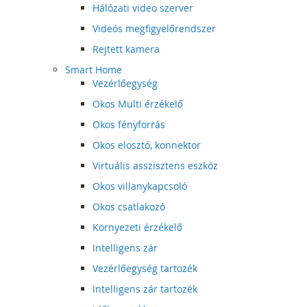
Hálózati video szerver
Videós megfigyelőrendszer
Rejtett kamera
Smart Home
Vezérlőegység
Okos Multi érzékelő
Okos fényforrás
Okos elosztó, konnektor
Virtuális asszisztens eszköz
Okos villanykapcsoló
Okos csatlakozó
Környezeti érzékelő
Intelligens zár
Vezérlőegység tartozék
Intelligens zár tartozék