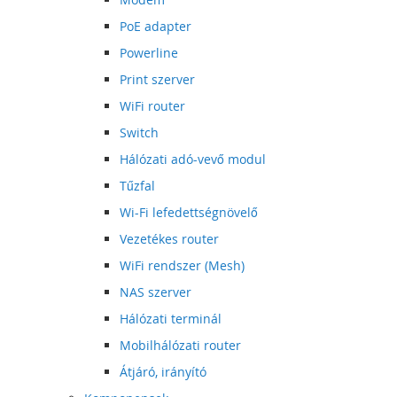
PoE adapter
Powerline
Print szerver
WiFi router
Switch
Hálózati adó-vevő modul
Tűzfal
Wi-Fi lefedettségnövelő
Vezetékes router
WiFi rendszer (Mesh)
NAS szerver
Hálózati terminál
Mobilhálózati router
Átjáró, irányító