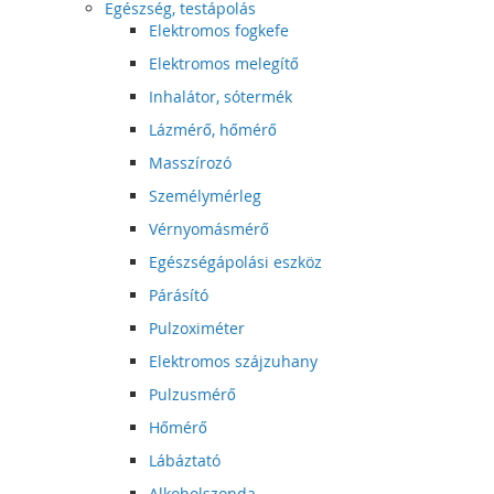
Egészség, testápolás
Elektromos fogkefe
Elektromos melegítő
Inhalátor, sótermék
Lázmérő, hőmérő
Masszírozó
Személymérleg
Vérnyomásmérő
Egészségápolási eszköz
Párásító
Pulzoximéter
Elektromos szájzuhany
Pulzusmérő
Hőmérő
Lábáztató
Alkoholszonda