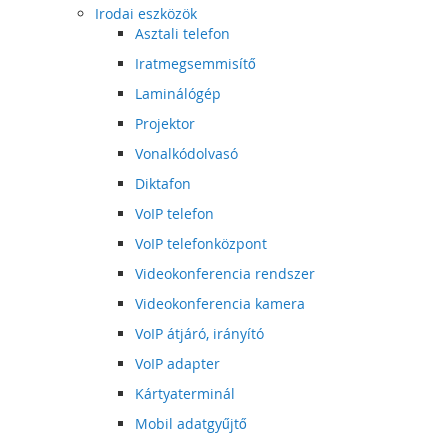
Irodai eszközök
Asztali telefon
Iratmegsemmisítő
Laminálógép
Projektor
Vonalkódolvasó
Diktafon
VoIP telefon
VoIP telefonközpont
Videokonferencia rendszer
Videokonferencia kamera
VoIP átjáró, irányító
VoIP adapter
Kártyaterminál
Mobil adatgyűjtő