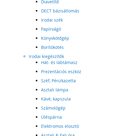
Diavetítő
DECT bázisállomás
Irodai szék
Papírvágó
Könyvkötőgép
Borítókötés
Irodai kiegészítők
Hát- és lábtámasz
Prezentációs eszköz
Széf, Pénzkazetta
Asztali lámpa
Kávé, kapszula
Számológép
Üléspárna
Elektromos elosztó
Asztali & Fali óra