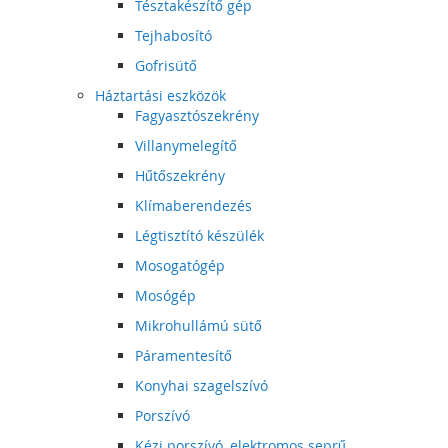
Tésztakészítő gép
Tejhabosító
Gofrisütő
Háztartási eszközök
Fagyasztószekrény
Villanymelegítő
Hűtőszekrény
Klímaberendezés
Légtisztító készülék
Mosogatógép
Mosógép
Mikrohullámú sütő
Páramentesítő
Konyhai szagelszívó
Porszívó
Kézi porszívó, elektromos seprű