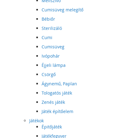
Mellszívó
Cumisüveg melegítő
Bébiőr
Sterilizáló
Cumi
Cumisüveg
Ivópohár
Éjjeli lámpa
Csörgő
Ágynemű, Paplan
Tologatós játék
Zenés játék
Játék építőelem
Játékok
Épitőjáték
Játékfegyver