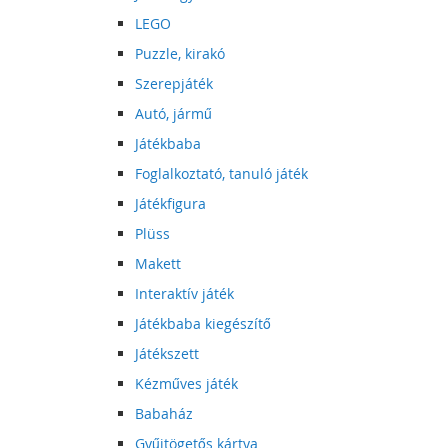
LEGO
Puzzle, kirakó
Szerepjáték
Autó, jármű
Játékbaba
Foglalkoztató, tanuló játék
Játékfigura
Plüss
Makett
Interaktív játék
Játékbaba kiegészítő
Játékszett
Kézműves játék
Babaház
Gyűjtögetős kártya