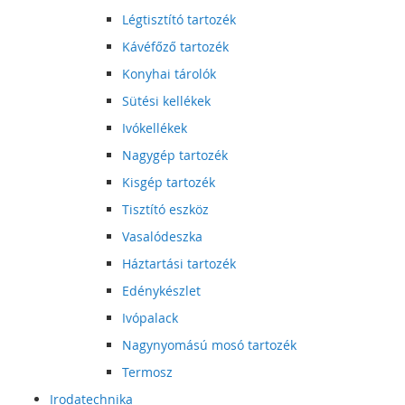
Légtisztító tartozék
Kávéfőző tartozék
Konyhai tárolók
Sütési kellékek
Ivókellékek
Nagygép tartozék
Kisgép tartozék
Tisztító eszköz
Vasalódeszka
Háztartási tartozék
Edénykészlet
Ivópalack
Nagynyomású mosó tartozék
Termosz
Irodatechnika