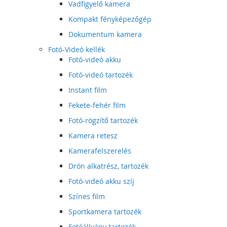
Vadfigyelő kamera
Kompakt fényképezőgép
Dokumentum kamera
Fotó-Videó kellék
Fotó-videó akku
Fotó-videó tartozék
Instant film
Fekete-fehér film
Fotó-rögzítő tartozék
Kamera retesz
Kamerafelszerelés
Drón alkatrész, tartozék
Fotó-videó akku szíj
Színes film
Sportkamera tartozék
Fotóállvány tartozék