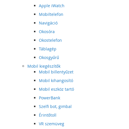
Apple iWatch
Mobiltelefon
Navigáció
Okosóra
Okostelefon
Táblagép
Okosgyűrű
Mobil kiegészítők
Mobil billentyűzet
Mobil kihangosító
Mobil eszköz tartó
PowerBank
Szelfi bot, gimbal
Érintőtoll
VR szemüveg