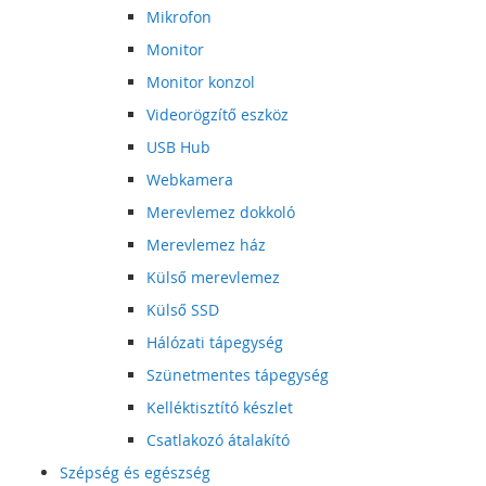
Mikrofon
Monitor
Monitor konzol
Videorögzítő eszköz
USB Hub
Webkamera
Merevlemez dokkoló
Merevlemez ház
Külső merevlemez
Külső SSD
Hálózati tápegység
Szünetmentes tápegység
Kelléktisztító készlet
Csatlakozó átalakító
Szépség és egészség