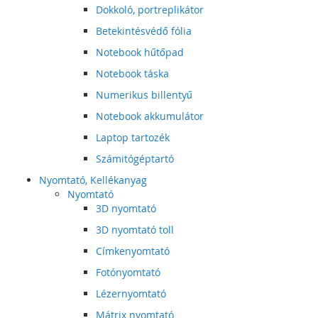
Dokkoló, portreplikátor
Betekintésvédő fólia
Notebook hűtőpad
Notebook táska
Numerikus billentyű
Notebook akkumulátor
Laptop tartozék
Számitógéptartó
Nyomtató, Kellékanyag
Nyomtató
3D nyomtató
3D nyomtató toll
Címkenyomtató
Fotónyomtató
Lézernyomtató
Mátrix nyomtató