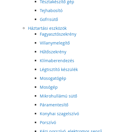
Tésztakészítő gép
Tejhabosító
Gofrisütő
Háztartási eszközök
Fagyasztószekrény
Villanymelegítő
Hűtőszekrény
Klímaberendezés
Légtisztító készülék
Mosogatógép
Mosógép
Mikrohullámú sütő
Páramentesítő
Konyhai szagelszívó
Porszívó
Kézi porszívó, elektromos seprű