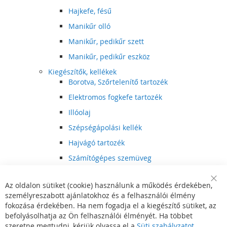
Hajkefe, fésű
Manikűr olló
Manikűr, pedikűr szett
Manikűr, pedikűr eszköz
Kiegészítők, kellékek
Borotva, Szőrtelenítő tartozék
Elektromos fogkefe tartozék
Illóolaj
Szépségápolási kellék
Hajvágó tartozék
Számítógépes szemüveg
Egészségápolási kellék
Az oldalon sütiket (cookie) használunk a működés érdekében,
Hajvágó kiegészítő
Clo
személyreszabott ajánlatokhoz és a felhasználói élmény
Coo
Szórakoztató elektronika
Bar
fokozása érdekében. Ha nem fogadja el a kiegészítő sütiket, az
Multimédia
befolyásolhatja az Ön felhasználói élményét. Ha többet
DVD, BluRay lejátszó
szeretne megtudni, kérjük olvassa el a
Süti szabályzatot