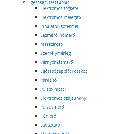
Egészség, testápolás
Elektromos fogkefe
Elektromos melegítő
Inhalátor, sótermék
Lázmérő, hőmérő
Masszírozó
Személymérleg
Vérnyomásmérő
Egészségápolási eszköz
Párásító
Pulzoximéter
Elektromos szájzuhany
Pulzusmérő
Hőmérő
Lábáztató
Alkoholszonda