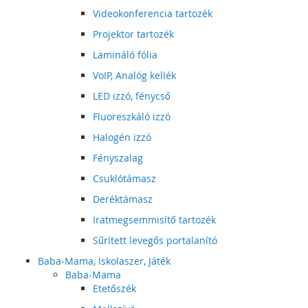
Videokonferencia tartozék
Projektor tartozék
Lamináló fólia
VoIP, Analóg kellék
LED izzó, fénycső
Fluoreszkáló izzó
Halogén izzó
Fényszalag
Csuklótámasz
Deréktámasz
Iratmegsemmisítő tartozék
Sűrített levegős portalanító
Baba-Mama, Iskolaszer, Játék
Baba-Mama
Etetőszék