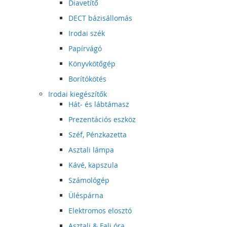
Diavetítő
DECT bázisállomás
Irodai szék
Papírvágó
Könyvkötőgép
Borítókötés
Irodai kiegészítők
Hát- és lábtámasz
Prezentációs eszköz
Széf, Pénzkazetta
Asztali lámpa
Kávé, kapszula
Számológép
Üléspárna
Elektromos elosztó
Asztali & Fali óra