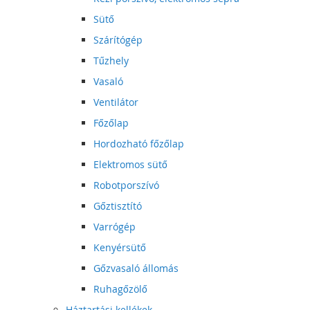
Sütő
Szárítógép
Tűzhely
Vasaló
Ventilátor
Főzőlap
Hordozható főzőlap
Elektromos sütő
Robotporszívó
Gőztisztító
Varrógép
Kenyérsütő
Gőzvasaló állomás
Ruhagőzölő
Háztartási kellékek