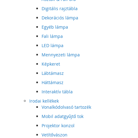
Digitális rajztábla
Dekorációs lámpa
Egyéb lámpa
Fali lámpa
LED lámpa
Mennyezeti lámpa
Képkeret
Lábtámasz
Háttámasz
Interaktív tábla
Irodai kellékek
Vonalkódolvasó tartozék
Mobil adatgyűjtő tok
Projektor konzol
Vetítővászon