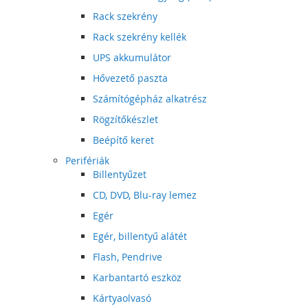
Rack szekrény
Rack szekrény kellék
UPS akkumulátor
Hővezető paszta
Számítógépház alkatrész
Rögzítőkészlet
Beépítő keret
Perifériák
Billentyűzet
CD, DVD, Blu-ray lemez
Egér
Egér, billentyű alátét
Flash, Pendrive
Karbantartó eszköz
Kártyaolvasó