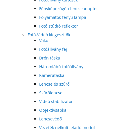
Fényképezőgép lencseadapter
Folyamatos fényű lámpa
Fotó stúdió reflektor
Fotó-Videó kiegészítők
Vaku
Fotóállvány fej
Drón táska
Háromlábú fotóállvány
Kameratáska
Lencse és szűrő
Szűrőlencse
Videó stabilizátor
Objektívsapka
Lencsevédő
Vezeték nélküli jeladó modul