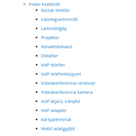
Irodai eszközök
Asztali telefon
Iratmegsemmisítő
Laminálógép
Projektor
Vonalkódolvasó
Diktafon
VoIP telefon
VoIP telefonközpont
Videokonferencia rendszer
Videokonferencia kamera
VoIP átjáró, irányító
VoIP adapter
Kártyaterminál
Mobil adatgyűjtő