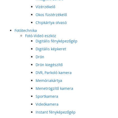
Vízérzékelő
Okos füstérzékelő
Chipkártya olvasó
Fotótechnika
Fotó-Videó eszköz
Digitális fényképezőgép
Digitális képkeret
Drón
Drón kiegészítő
DVR, Parkoló kamera
Memóriakártya
Menetrögzítő kamera
Sportkamera
Videókamera
Instant fényképezőgép