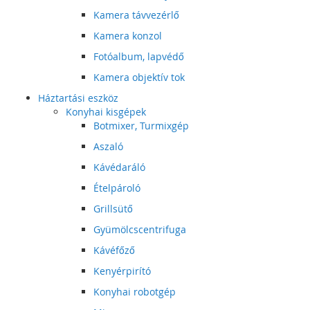
Kamera távvezérlő
Kamera konzol
Fotóalbum, lapvédő
Kamera objektív tok
Háztartási eszköz
Konyhai kisgépek
Botmixer, Turmixgép
Aszaló
Kávédaráló
Ételpároló
Grillsütő
Gyümölcscentrifuga
Kávéfőző
Kenyérpirító
Konyhai robotgép