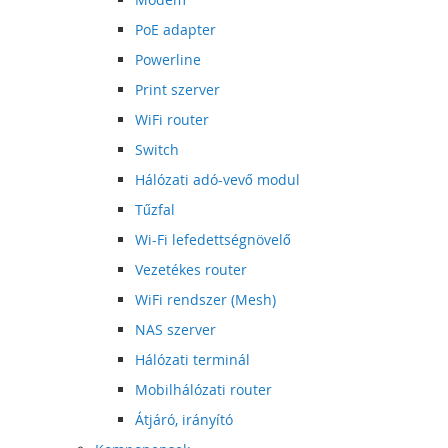
PoE adapter
Powerline
Print szerver
WiFi router
Switch
Hálózati adó-vevő modul
Tűzfal
Wi-Fi lefedettségnövelő
Vezetékes router
WiFi rendszer (Mesh)
NAS szerver
Hálózati terminál
Mobilhálózati router
Átjáró, irányító