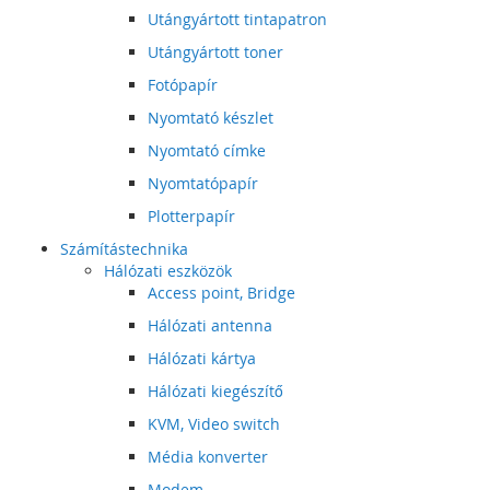
Utángyártott tintapatron
Utángyártott toner
Fotópapír
Nyomtató készlet
Nyomtató címke
Nyomtatópapír
Plotterpapír
Számítástechnika
Hálózati eszközök
Access point, Bridge
Hálózati antenna
Hálózati kártya
Hálózati kiegészítő
KVM, Video switch
Média konverter
Modem