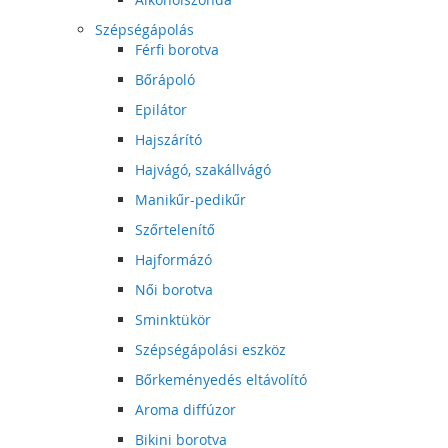
Szépségápolás
Férfi borotva
Bőrápoló
Epilátor
Hajszárító
Hajvágó, szakállvágó
Manikűr-pedikűr
Szőrtelenítő
Hajformázó
Női borotva
Sminktükör
Szépségápolási eszköz
Bőrkeményedés eltávolító
Aroma diffúzor
Bikini borotva