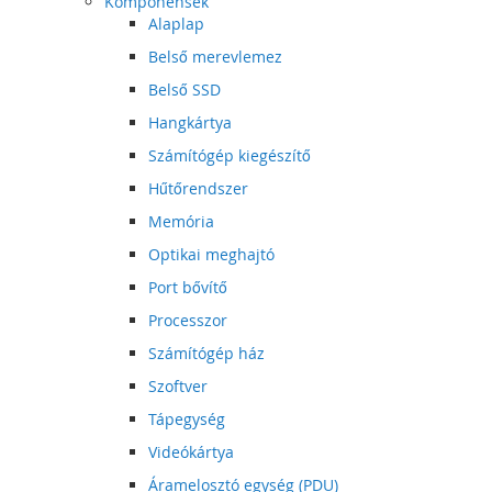
Komponensek
Alaplap
Belső merevlemez
Belső SSD
Hangkártya
Számítógép kiegészítő
Hűtőrendszer
Memória
Optikai meghajtó
Port bővítő
Processzor
Számítógép ház
Szoftver
Tápegység
Videókártya
Áramelosztó egység (PDU)