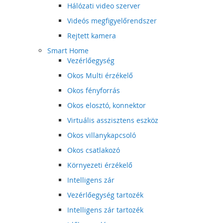
Hálózati video szerver
Videós megfigyelőrendszer
Rejtett kamera
Smart Home
Vezérlőegység
Okos Multi érzékelő
Okos fényforrás
Okos elosztó, konnektor
Virtuális asszisztens eszköz
Okos villanykapcsoló
Okos csatlakozó
Környezeti érzékelő
Intelligens zár
Vezérlőegység tartozék
Intelligens zár tartozék