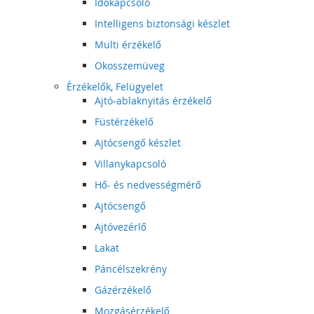
Időkapcsoló
Intelligens biztonsági készlet
Multi érzékelő
Okosszemüveg
Érzékelők, Felügyelet
Ajtó-ablaknyitás érzékelő
Füstérzékelő
Ajtócsengő készlet
Villanykapcsoló
Hő- és nedvességmérő
Ajtócsengő
Ajtóvezérlő
Lakat
Páncélszekrény
Gázérzékelő
Mozgásérzékelő