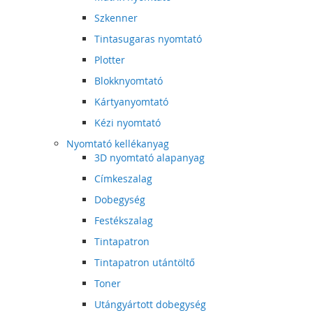
Szkenner
Tintasugaras nyomtató
Plotter
Blokknyomtató
Kártyanyomtató
Kézi nyomtató
Nyomtató kellékanyag
3D nyomtató alapanyag
Címkeszalag
Dobegység
Festékszalag
Tintapatron
Tintapatron utántöltő
Toner
Utángyártott dobegység