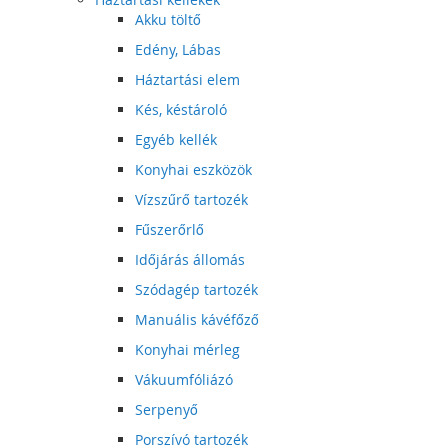
Akku töltő
Edény, Lábas
Háztartási elem
Kés, késtároló
Egyéb kellék
Konyhai eszközök
Vízszűrő tartozék
Fűszerőrlő
Időjárás állomás
Szódagép tartozék
Manuális kávéfőző
Konyhai mérleg
Vákuumfóliázó
Serpenyő
Porszívó tartozék