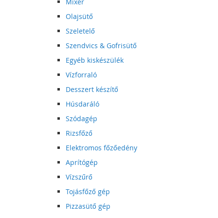
Mixer
Olajsütő
Szeletelő
Szendvics & Gofrisütő
Egyéb kiskészülék
Vízforraló
Desszert készítő
Húsdaráló
Szódagép
Rizsfőző
Elektromos főzőedény
Aprítógép
Vízszűrő
Tojásfőző gép
Pizzasütő gép