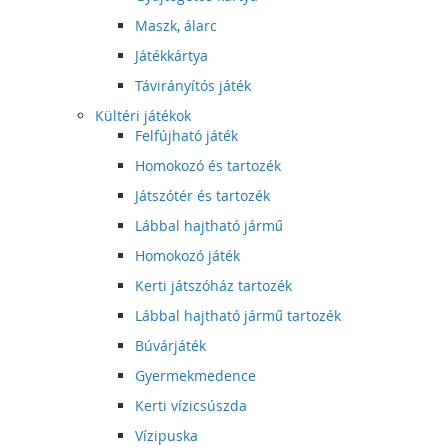
Maszk, álarc
Játékkártya
Távirányítós játék
Kültéri játékok
Felfújható játék
Homokozó és tartozék
Játszótér és tartozék
Lábbal hajtható jármű
Homokozó játék
Kerti játszóház tartozék
Lábbal hajtható jármű tartozék
Búvárjáték
Gyermekmedence
Kerti vízicsúszda
Vízipuska