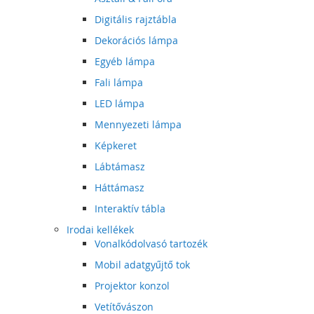
Digitális rajztábla
Dekorációs lámpa
Egyéb lámpa
Fali lámpa
LED lámpa
Mennyezeti lámpa
Képkeret
Lábtámasz
Háttámasz
Interaktív tábla
Irodai kellékek
Vonalkódolvasó tartozék
Mobil adatgyűjtő tok
Projektor konzol
Vetítővászon