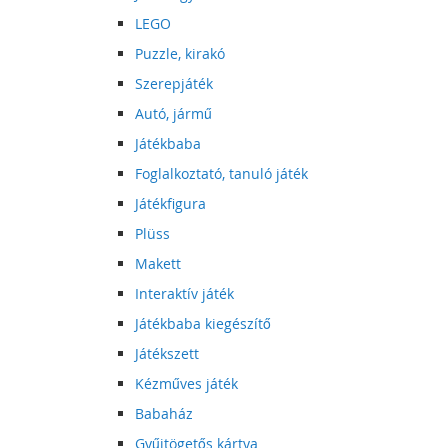
LEGO
Puzzle, kirakó
Szerepjáték
Autó, jármű
Játékbaba
Foglalkoztató, tanuló játék
Játékfigura
Plüss
Makett
Interaktív játék
Játékbaba kiegészítő
Játékszett
Kézműves játék
Babaház
Gyűjtögetős kártya