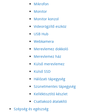
Mikrofon
Monitor
Monitor konzol
Videorögzítő eszköz
USB Hub
Webkamera
Merevlemez dokkoló
Merevlemez ház
Külső merevlemez
Külső SSD
Hálózati tápegység
Szünetmentes tápegység
Kelléktisztító készlet
Csatlakozó átalakító
Szépség és egészség