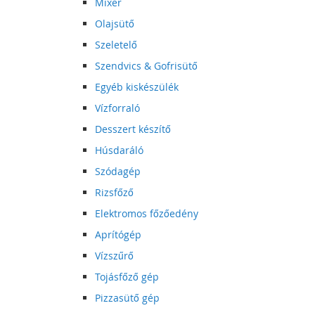
Mixer
Olajsütő
Szeletelő
Szendvics & Gofrisütő
Egyéb kiskészülék
Vízforraló
Desszert készítő
Húsdaráló
Szódagép
Rizsfőző
Elektromos főzőedény
Aprítógép
Vízszűrő
Tojásfőző gép
Pizzasütő gép