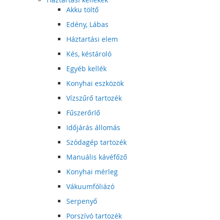
Akku töltő
Edény, Lábas
Háztartási elem
Kés, késtároló
Egyéb kellék
Konyhai eszközök
Vízszűrő tartozék
Fűszerőrlő
Időjárás állomás
Szódagép tartozék
Manuális kávéfőző
Konyhai mérleg
Vákuumfóliázó
Serpenyő
Porszívó tartozék