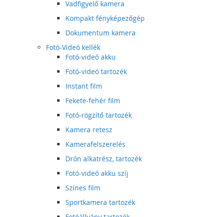
Vadfigyelő kamera
Kompakt fényképezőgép
Dokumentum kamera
Fotó-Videó kellék
Fotó-videó akku
Fotó-videó tartozék
Instant film
Fekete-fehér film
Fotó-rögzítő tartozék
Kamera retesz
Kamerafelszerelés
Drón alkatrész, tartozék
Fotó-videó akku szíj
Színes film
Sportkamera tartozék
Fotóállvány tartozék