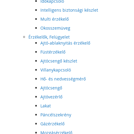
Időkapcsoló
Intelligens biztonsági készlet
Multi érzékelő
Okosszemüveg
Érzékelők, Felügyelet
Ajtó-ablaknyitás érzékelő
Füstérzékelő
Ajtócsengő készlet
Villanykapcsoló
Hő- és nedvességmérő
Ajtócsengő
Ajtóvezérlő
Lakat
Páncélszekrény
Gázérzékelő
Mozgásérzékelő