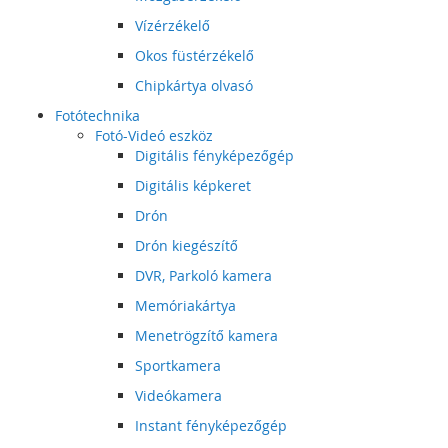
Vízérzékelő
Okos füstérzékelő
Chipkártya olvasó
Fotótechnika
Fotó-Videó eszköz
Digitális fényképezőgép
Digitális képkeret
Drón
Drón kiegészítő
DVR, Parkoló kamera
Memóriakártya
Menetrögzítő kamera
Sportkamera
Videókamera
Instant fényképezőgép