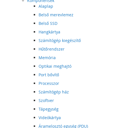
Komponensek
Alaplap
Belső merevlemez
Belső SSD
Hangkártya
Számítógép kiegészítő
Hűtőrendszer
Memória
Optikai meghajtó
Port bővítő
Processzor
Számítógép ház
Szoftver
Tápegység
Videókártya
Áramelosztó egység (PDU)