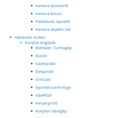
Kamera távvezérlő
Kamera konzol
Fotóalbum, lapvédő
Kamera objektív tok
Háztartási eszköz
Konyhai kisgépek
Botmixer, Turmixgép
Aszaló
Kávédaráló
Ételpároló
Grillsütő
Gyümölcscentrifuga
Kávéfőző
Kenyérpirító
Konyhai robotgép