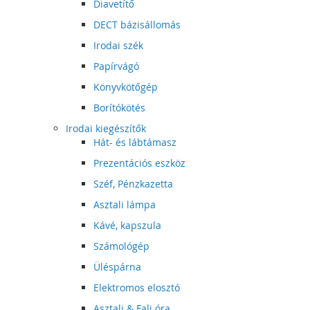
Diavetítő
DECT bázisállomás
Irodai szék
Papírvágó
Könyvkötőgép
Borítókötés
Irodai kiegészítők
Hát- és lábtámasz
Prezentációs eszköz
Széf, Pénzkazetta
Asztali lámpa
Kávé, kapszula
Számológép
Üléspárna
Elektromos elosztó
Asztali & Fali óra