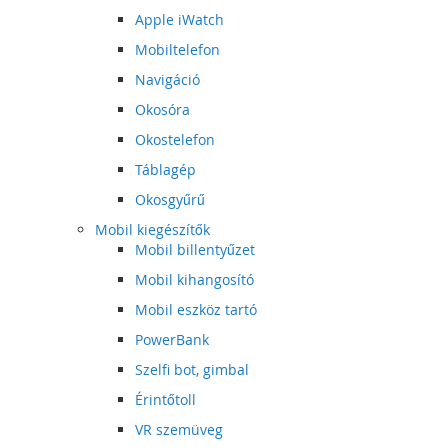
Apple iWatch
Mobiltelefon
Navigáció
Okosóra
Okostelefon
Táblagép
Okosgyűrű
Mobil kiegészítők
Mobil billentyűzet
Mobil kihangosító
Mobil eszköz tartó
PowerBank
Szelfi bot, gimbal
Érintőtoll
VR szemüveg