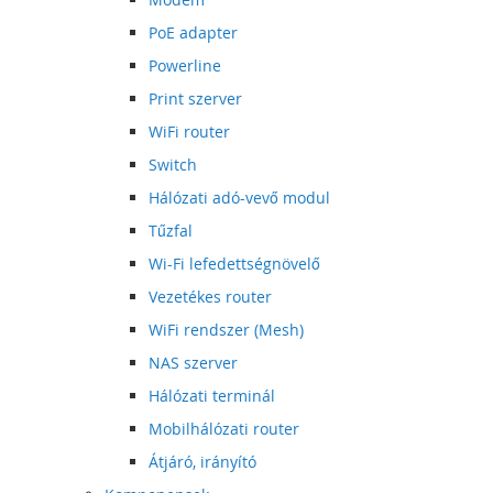
PoE adapter
Powerline
Print szerver
WiFi router
Switch
Hálózati adó-vevő modul
Tűzfal
Wi-Fi lefedettségnövelő
Vezetékes router
WiFi rendszer (Mesh)
NAS szerver
Hálózati terminál
Mobilhálózati router
Átjáró, irányító