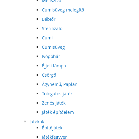
Mellszívó
Cumisüveg melegítő
Bébiőr
Sterilizáló
Cumi
Cumisüveg
Ivópohár
Éjjeli lámpa
Csörgő
Ágynemű, Paplan
Tologatós játék
Zenés játék
Játék építőelem
Játékok
Épitőjáték
Játékfegyver