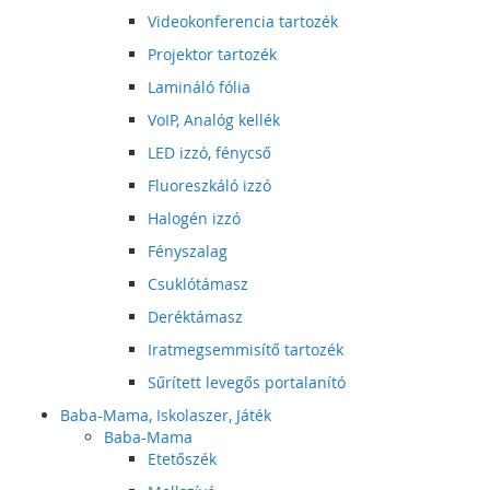
Videokonferencia tartozék
Projektor tartozék
Lamináló fólia
VoIP, Analóg kellék
LED izzó, fénycső
Fluoreszkáló izzó
Halogén izzó
Fényszalag
Csuklótámasz
Deréktámasz
Iratmegsemmisítő tartozék
Sűrített levegős portalanító
Baba-Mama, Iskolaszer, Játék
Baba-Mama
Etetőszék