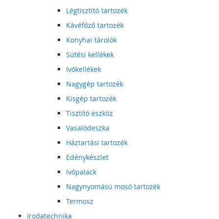
Légtisztító tartozék
Kávéfőző tartozék
Konyhai tárolók
Sütési kellékek
Ivókellékek
Nagygép tartozék
Kisgép tartozék
Tisztító eszköz
Vasalódeszka
Háztartási tartozék
Edénykészlet
Ivópalack
Nagynyomású mosó tartozék
Termosz
Irodatechnika