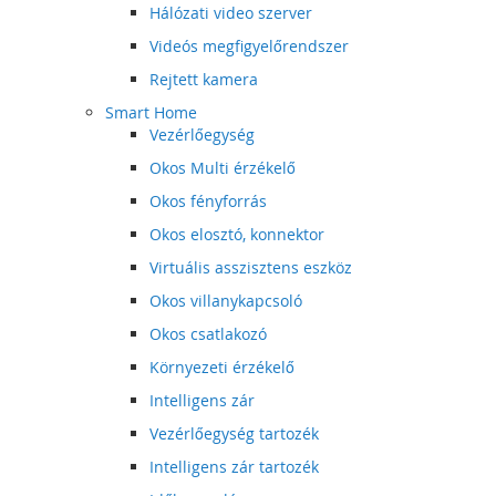
Hálózati video szerver
Videós megfigyelőrendszer
Rejtett kamera
Smart Home
Vezérlőegység
Okos Multi érzékelő
Okos fényforrás
Okos elosztó, konnektor
Virtuális asszisztens eszköz
Okos villanykapcsoló
Okos csatlakozó
Környezeti érzékelő
Intelligens zár
Vezérlőegység tartozék
Intelligens zár tartozék