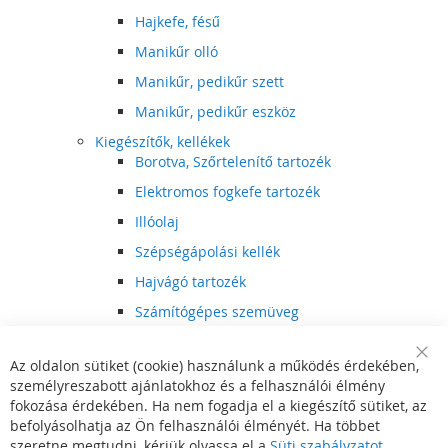
Hajkefe, fésű
Manikűr olló
Manikűr, pedikűr szett
Manikűr, pedikűr eszköz
Kiegészítők, kellékek
Borotva, Szőrtelenítő tartozék
Elektromos fogkefe tartozék
Illóolaj
Szépségápolási kellék
Hajvágó tartozék
Számítógépes szemüveg
Egészségápolási kellék
Az oldalon sütiket (cookie) használunk a működés érdekében,
Hajvágó kiegészítő
Clo
személyreszabott ajánlatokhoz és a felhasználói élmény
Coo
Szórakoztató elektronika
Bar
fokozása érdekében. Ha nem fogadja el a kiegészítő sütiket, az
Multimédia
befolyásolhatja az Ön felhasználói élményét. Ha többet
DVD, BluRay lejátszó
szeretne megtudni, kérjük olvassa el a
Süti szabályzatot