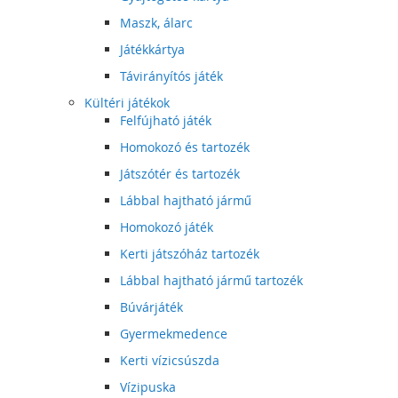
Maszk, álarc
Játékkártya
Távirányítós játék
Kültéri játékok
Felfújható játék
Homokozó és tartozék
Játszótér és tartozék
Lábbal hajtható jármű
Homokozó játék
Kerti játszóház tartozék
Lábbal hajtható jármű tartozék
Búvárjáték
Gyermekmedence
Kerti vízicsúszda
Vízipuska