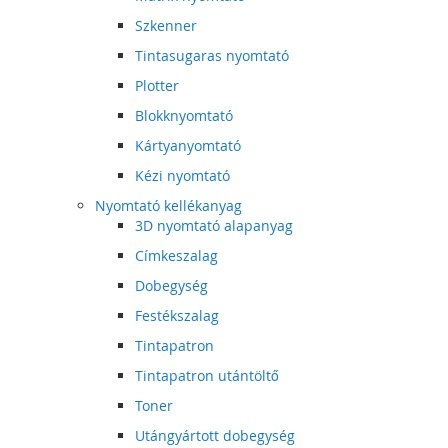
Szkenner
Tintasugaras nyomtató
Plotter
Blokknyomtató
Kártyanyomtató
Kézi nyomtató
Nyomtató kellékanyag
3D nyomtató alapanyag
Címkeszalag
Dobegység
Festékszalag
Tintapatron
Tintapatron utántöltő
Toner
Utángyártott dobegység