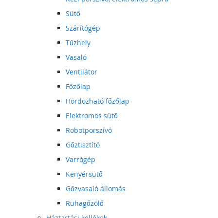
Sütő
Szárítógép
Tűzhely
Vasaló
Ventilátor
Főzőlap
Hordozható főzőlap
Elektromos sütő
Robotporszívó
Gőztisztító
Varrógép
Kenyérsütő
Gőzvasaló állomás
Ruhagőzölő
Háztartási kellékek