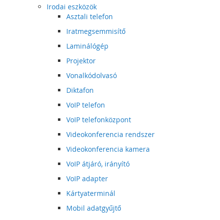
Irodai eszközök
Asztali telefon
Iratmegsemmisítő
Laminálógép
Projektor
Vonalkódolvasó
Diktafon
VoIP telefon
VoIP telefonközpont
Videokonferencia rendszer
Videokonferencia kamera
VoIP átjáró, irányító
VoIP adapter
Kártyaterminál
Mobil adatgyűjtő