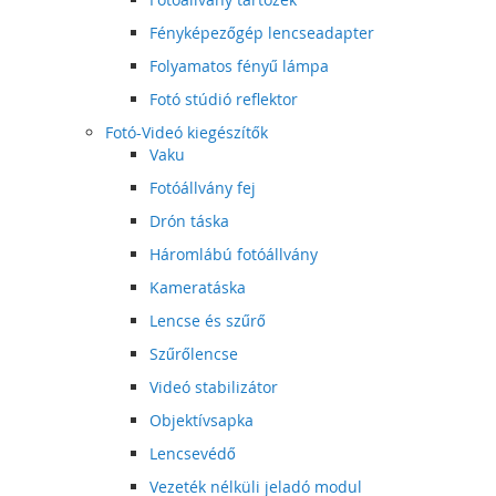
Fényképezőgép lencseadapter
Folyamatos fényű lámpa
Fotó stúdió reflektor
Fotó-Videó kiegészítők
Vaku
Fotóállvány fej
Drón táska
Háromlábú fotóállvány
Kameratáska
Lencse és szűrő
Szűrőlencse
Videó stabilizátor
Objektívsapka
Lencsevédő
Vezeték nélküli jeladó modul