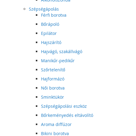
Szépségápolás
Férfi borotva
Bőrápoló
Epilátor
Hajszárító
Hajvágó, szakállvágó
Manikűr-pedikűr
Szőrtelenítő
Hajformázó
Női borotva
Sminktükör
Szépségápolási eszköz
Bőrkeményedés eltávolító
Aroma diffúzor
Bikini borotva