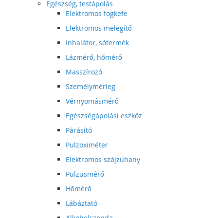
Egészség, testápolás
Elektromos fogkefe
Elektromos melegítő
Inhalátor, sótermék
Lázmérő, hőmérő
Masszírozó
Személymérleg
Vérnyomásmérő
Egészségápolási eszköz
Párásító
Pulzoximéter
Elektromos szájzuhany
Pulzusmérő
Hőmérő
Lábáztató
Alkoholszonda