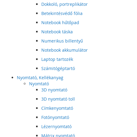
Dokkoló, portreplikátor
Betekintésvédő fólia
Notebook hűtőpad
Notebook táska
Numerikus billentyű
Notebook akkumulátor
Laptop tartozék
Számitógéptartó
Nyomtató, Kellékanyag
Nyomtató
3D nyomtató
3D nyomtató toll
Címkenyomtató
Fotónyomtató
Lézernyomtató
Mátrix nyomtató