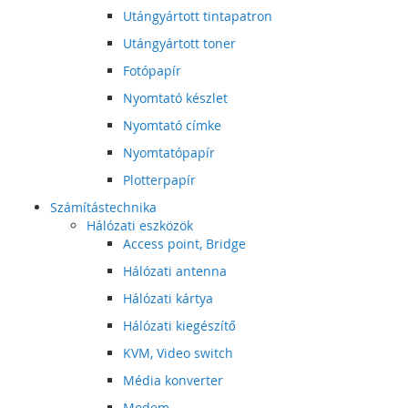
Utángyártott tintapatron
Utángyártott toner
Fotópapír
Nyomtató készlet
Nyomtató címke
Nyomtatópapír
Plotterpapír
Számítástechnika
Hálózati eszközök
Access point, Bridge
Hálózati antenna
Hálózati kártya
Hálózati kiegészítő
KVM, Video switch
Média konverter
Modem