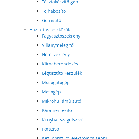
Tésztakészítő gép
Tejhabosító
Gofrisütő
Háztartási eszközök
Fagyasztószekrény
Villanymelegítő
Hűtőszekrény
Klímaberendezés
Légtisztító készülék
Mosogatógép
Mosógép
Mikrohullámú sütő
Páramentesítő
Konyhai szagelszívó
Porszívó
Kézi porszívó, elektromos seprű