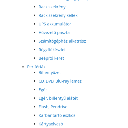
Rack szekrény
Rack szekrény kellék
UPS akkumulátor
Hővezető paszta
Számítógépház alkatrész
Rögzítőkészlet
Beépítő keret
Perifériák
Billentyűzet
CD, DVD, Blu-ray lemez
Egér
Egér, billentyű alátét
Flash, Pendrive
Karbantartó eszköz
Kártyaolvasó