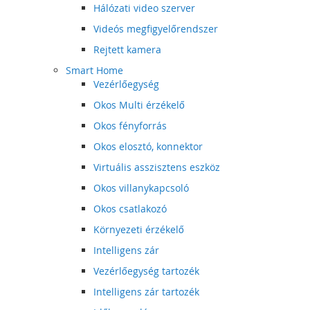
Hálózati video szerver
Videós megfigyelőrendszer
Rejtett kamera
Smart Home
Vezérlőegység
Okos Multi érzékelő
Okos fényforrás
Okos elosztó, konnektor
Virtuális asszisztens eszköz
Okos villanykapcsoló
Okos csatlakozó
Környezeti érzékelő
Intelligens zár
Vezérlőegység tartozék
Intelligens zár tartozék