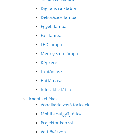
Digitális rajztábla
Dekorációs lámpa
Egyéb lámpa
Fali lámpa
LED lámpa
Mennyezeti lámpa
Képkeret
Lábtámasz
Háttámasz
Interaktív tábla
Irodai kellékek
Vonalkódolvasó tartozék
Mobil adatgyűjtő tok
Projektor konzol
Vetítővászon