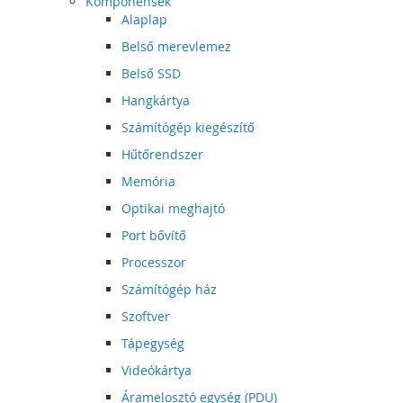
Komponensek
Alaplap
Belső merevlemez
Belső SSD
Hangkártya
Számítógép kiegészítő
Hűtőrendszer
Memória
Optikai meghajtó
Port bővítő
Processzor
Számítógép ház
Szoftver
Tápegység
Videókártya
Áramelosztó egység (PDU)