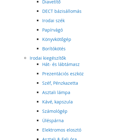
Diavetítő
DECT bázisállomás
Irodai szék
Papírvágó
Könyvkötőgép
Borítókötés
Irodai kiegészítők
Hát- és lábtámasz
Prezentációs eszköz
Széf, Pénzkazetta
Asztali lámpa
Kávé, kapszula
Számológép
Üléspárna
Elektromos elosztó
Asztali & Fali óra