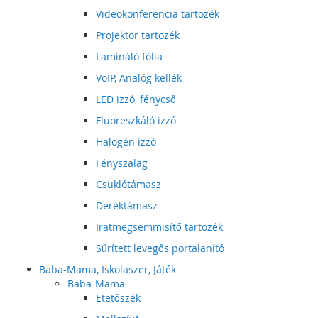
Videokonferencia tartozék
Projektor tartozék
Lamináló fólia
VoIP, Analóg kellék
LED izzó, fénycső
Fluoreszkáló izzó
Halogén izzó
Fényszalag
Csuklótámasz
Deréktámasz
Iratmegsemmisítő tartozék
Sűrített levegős portalanító
Baba-Mama, Iskolaszer, Játék
Baba-Mama
Etetőszék