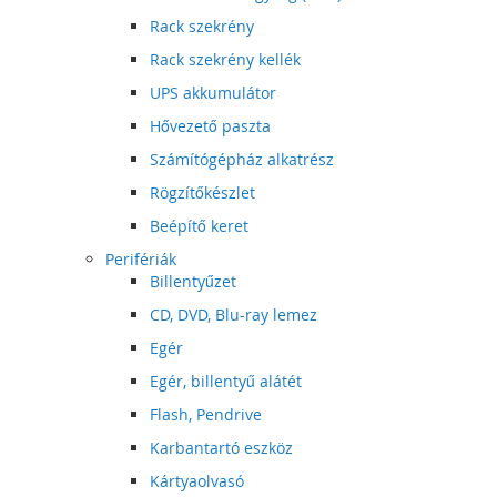
Rack szekrény
Rack szekrény kellék
UPS akkumulátor
Hővezető paszta
Számítógépház alkatrész
Rögzítőkészlet
Beépítő keret
Perifériák
Billentyűzet
CD, DVD, Blu-ray lemez
Egér
Egér, billentyű alátét
Flash, Pendrive
Karbantartó eszköz
Kártyaolvasó