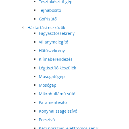
Tésztakészítő gép
Tejhabosító
Gofrisütő
Háztartási eszközök
Fagyasztószekrény
Villanymelegítő
Hűtőszekrény
Klímaberendezés
Légtisztító készülék
Mosogatógép
Mosógép
Mikrohullámú sütő
Páramentesítő
Konyhai szagelszívó
Porszívó
Kézi porszívó, elektromos seprű