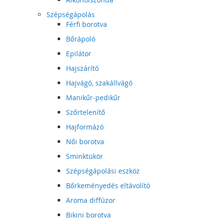
Szépségápolás
Férfi borotva
Bőrápoló
Epilátor
Hajszárító
Hajvágó, szakállvágó
Manikűr-pedikűr
Szőrtelenítő
Hajformázó
Női borotva
Sminktükör
Szépségápolási eszköz
Bőrkeményedés eltávolító
Aroma diffúzor
Bikini borotva