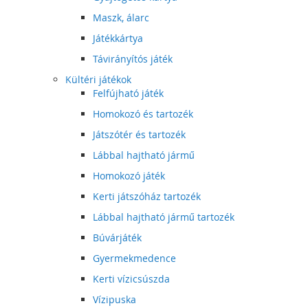
Maszk, álarc
Játékkártya
Távirányítós játék
Kültéri játékok
Felfújható játék
Homokozó és tartozék
Játszótér és tartozék
Lábbal hajtható jármű
Homokozó játék
Kerti játszóház tartozék
Lábbal hajtható jármű tartozék
Búvárjáték
Gyermekmedence
Kerti vízicsúszda
Vízipuska