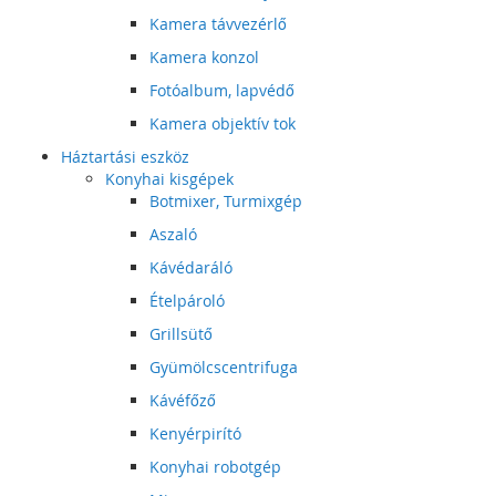
Kamera távvezérlő
Kamera konzol
Fotóalbum, lapvédő
Kamera objektív tok
Háztartási eszköz
Konyhai kisgépek
Botmixer, Turmixgép
Aszaló
Kávédaráló
Ételpároló
Grillsütő
Gyümölcscentrifuga
Kávéfőző
Kenyérpirító
Konyhai robotgép