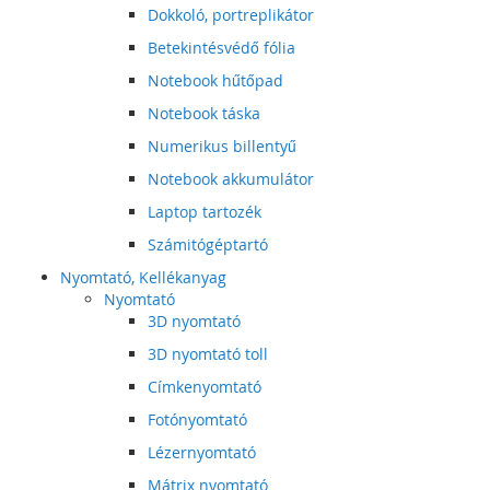
Dokkoló, portreplikátor
Betekintésvédő fólia
Notebook hűtőpad
Notebook táska
Numerikus billentyű
Notebook akkumulátor
Laptop tartozék
Számitógéptartó
Nyomtató, Kellékanyag
Nyomtató
3D nyomtató
3D nyomtató toll
Címkenyomtató
Fotónyomtató
Lézernyomtató
Mátrix nyomtató