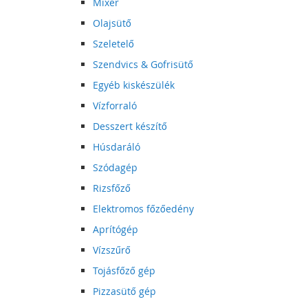
Mixer
Olajsütő
Szeletelő
Szendvics & Gofrisütő
Egyéb kiskészülék
Vízforraló
Desszert készítő
Húsdaráló
Szódagép
Rizsfőző
Elektromos főzőedény
Aprítógép
Vízszűrő
Tojásfőző gép
Pizzasütő gép