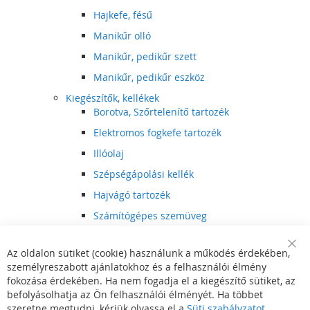
Hajkefe, fésű
Manikűr olló
Manikűr, pedikűr szett
Manikűr, pedikűr eszköz
Kiegészítők, kellékek
Borotva, Szőrtelenítő tartozék
Elektromos fogkefe tartozék
Illóolaj
Szépségápolási kellék
Hajvágó tartozék
Számítógépes szemüveg
Egészségápolási kellék
Az oldalon sütiket (cookie) használunk a működés érdekében,
Hajvágó kiegészítő
Clo
személyreszabott ajánlatokhoz és a felhasználói élmény
Coo
Szórakoztató elektronika
Bar
fokozása érdekében. Ha nem fogadja el a kiegészítő sütiket, az
Multimédia
befolyásolhatja az Ön felhasználói élményét. Ha többet
DVD, BluRay lejátszó
szeretne megtudni, kérjük olvassa el a
Süti szabályzatot