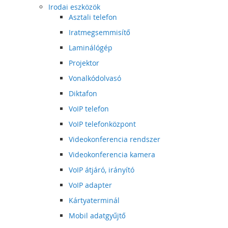
Irodai eszközök
Asztali telefon
Iratmegsemmisítő
Laminálógép
Projektor
Vonalkódolvasó
Diktafon
VoIP telefon
VoIP telefonközpont
Videokonferencia rendszer
Videokonferencia kamera
VoIP átjáró, irányító
VoIP adapter
Kártyaterminál
Mobil adatgyűjtő