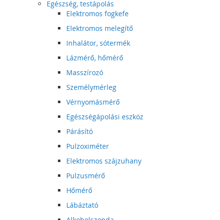
Egészség, testápolás
Elektromos fogkefe
Elektromos melegítő
Inhalátor, sótermék
Lázmérő, hőmérő
Masszírozó
Személymérleg
Vérnyomásmérő
Egészségápolási eszköz
Párásító
Pulzoximéter
Elektromos szájzuhany
Pulzusmérő
Hőmérő
Lábáztató
Alkoholszonda