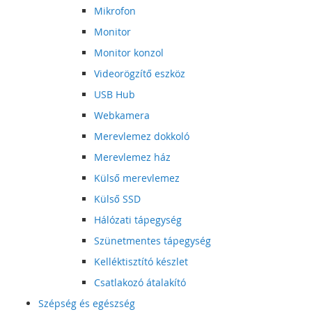
Mikrofon
Monitor
Monitor konzol
Videorögzítő eszköz
USB Hub
Webkamera
Merevlemez dokkoló
Merevlemez ház
Külső merevlemez
Külső SSD
Hálózati tápegység
Szünetmentes tápegység
Kelléktisztító készlet
Csatlakozó átalakító
Szépség és egészség