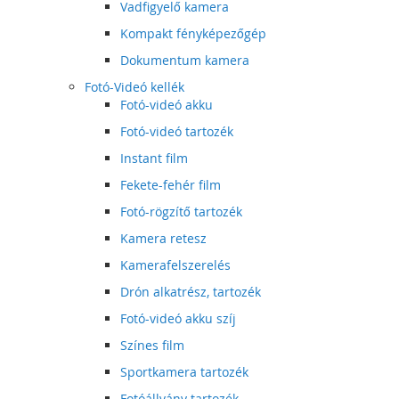
Vadfigyelő kamera
Kompakt fényképezőgép
Dokumentum kamera
Fotó-Videó kellék
Fotó-videó akku
Fotó-videó tartozék
Instant film
Fekete-fehér film
Fotó-rögzítő tartozék
Kamera retesz
Kamerafelszerelés
Drón alkatrész, tartozék
Fotó-videó akku szíj
Színes film
Sportkamera tartozék
Fotóállvány tartozék