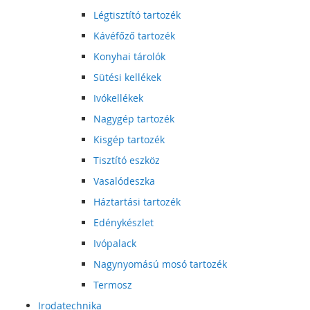
Légtisztító tartozék
Kávéfőző tartozék
Konyhai tárolók
Sütési kellékek
Ivókellékek
Nagygép tartozék
Kisgép tartozék
Tisztító eszköz
Vasalódeszka
Háztartási tartozék
Edénykészlet
Ivópalack
Nagynyomású mosó tartozék
Termosz
Irodatechnika