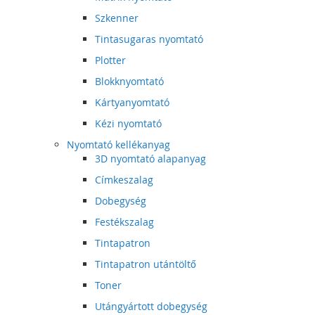
Szkenner
Tintasugaras nyomtató
Plotter
Blokknyomtató
Kártyanyomtató
Kézi nyomtató
Nyomtató kellékanyag
3D nyomtató alapanyag
Címkeszalag
Dobegység
Festékszalag
Tintapatron
Tintapatron utántöltő
Toner
Utángyártott dobegység