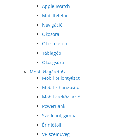
Apple iWatch
Mobiltelefon
Navigáció
Okosóra
Okostelefon
Táblagép
Okosgyűrű
Mobil kiegészítők
Mobil billentyűzet
Mobil kihangosító
Mobil eszköz tartó
PowerBank
Szelfi bot, gimbal
Érintőtoll
VR szemüveg