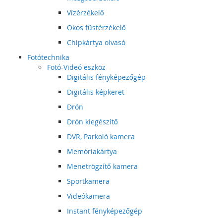
Vízérzékelő
Okos füstérzékelő
Chipkártya olvasó
Fotótechnika
Fotó-Videó eszköz
Digitális fényképezőgép
Digitális képkeret
Drón
Drón kiegészítő
DVR, Parkoló kamera
Memóriakártya
Menetrögzítő kamera
Sportkamera
Videókamera
Instant fényképezőgép