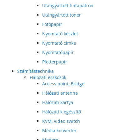
Utángyártott tintapatron
Utángyártott toner
Fotópapír
Nyomtató készlet
Nyomtató címke
Nyomtatópapír
Plotterpapír
Számítástechnika
Hálózati eszközök
Access point, Bridge
Hálózati antenna
Hálózati kártya
Hálózati kiegészítő
KVM, Video switch
Média konverter
Modem