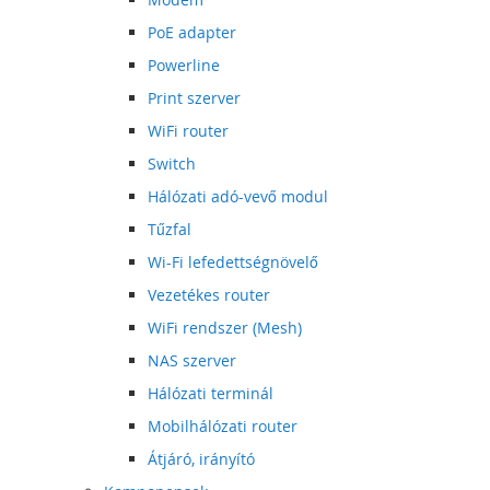
PoE adapter
Powerline
Print szerver
WiFi router
Switch
Hálózati adó-vevő modul
Tűzfal
Wi-Fi lefedettségnövelő
Vezetékes router
WiFi rendszer (Mesh)
NAS szerver
Hálózati terminál
Mobilhálózati router
Átjáró, irányító