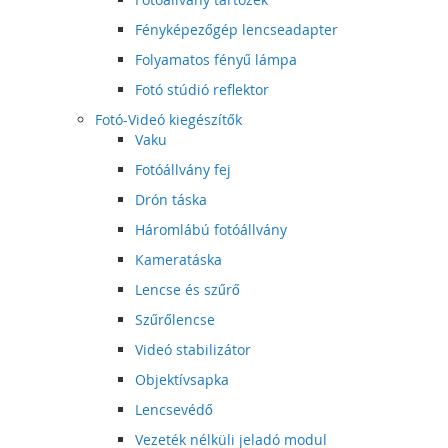
Fényképezőgép lencseadapter
Folyamatos fényű lámpa
Fotó stúdió reflektor
Fotó-Videó kiegészítők
Vaku
Fotóállvány fej
Drón táska
Háromlábú fotóállvány
Kameratáska
Lencse és szűrő
Szűrőlencse
Videó stabilizátor
Objektívsapka
Lencsevédő
Vezeték nélküli jeladó modul