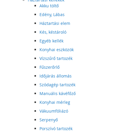
Akku töltő
Edény, Lábas
Háztartási elem
Kés, késtároló
Egyéb kellék
Konyhai eszközök
Vízszűrő tartozék
Fűszerőrlő
Időjárás állomás
Szódagép tartozék
Manuális kávéfőző
Konyhai mérleg
Vákuumfóliázó
Serpenyő
Porszívó tartozék