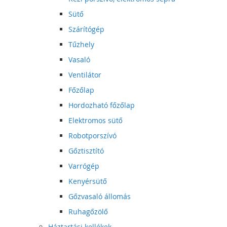
Sütő
Szárítógép
Tűzhely
Vasaló
Ventilátor
Főzőlap
Hordozható főzőlap
Elektromos sütő
Robotporszívó
Gőztisztító
Varrógép
Kenyérsütő
Gőzvasaló állomás
Ruhagőzölő
Háztartási kellékek