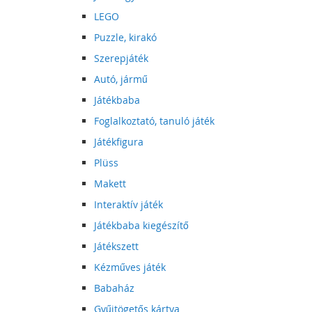
LEGO
Puzzle, kirakó
Szerepjáték
Autó, jármű
Játékbaba
Foglalkoztató, tanuló játék
Játékfigura
Plüss
Makett
Interaktív játék
Játékbaba kiegészítő
Játékszett
Kézműves játék
Babaház
Gyűjtögetős kártya