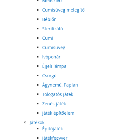
Mellszívó
Cumisüveg melegítő
Bébiőr
Sterilizáló
Cumi
Cumisüveg
Ivópohár
Éjjeli lámpa
Csörgő
Ágynemű, Paplan
Tologatós játék
Zenés játék
Játék építőelem
Játékok
Épitőjáték
Játékfegyver