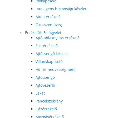
Időkapcsoló
Intelligens biztonsági készlet
Multi érzékelő
Okosszemüveg
Érzékelők, Felügyelet
Ajtó-ablaknyitás érzékelő
Füstérzékelő
Ajtócsengő készlet
Villanykapcsoló
Hő- és nedvességmérő
Ajtócsengő
Ajtóvezérlő
Lakat
Páncélszekrény
Gázérzékelő
Mozgásérzékelő