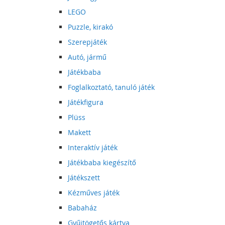
LEGO
Puzzle, kirakó
Szerepjáték
Autó, jármű
Játékbaba
Foglalkoztató, tanuló játék
Játékfigura
Plüss
Makett
Interaktív játék
Játékbaba kiegészítő
Játékszett
Kézműves játék
Babaház
Gyűjtögetős kártya