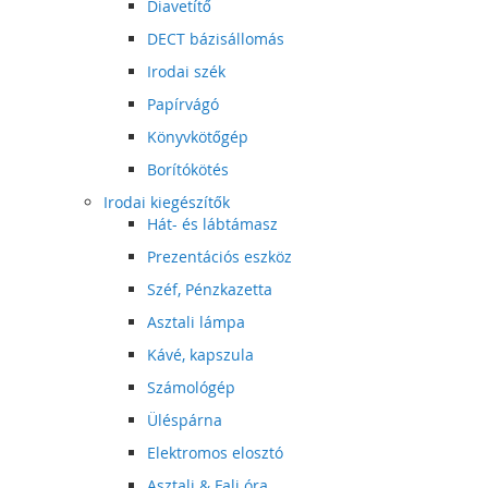
Diavetítő
DECT bázisállomás
Irodai szék
Papírvágó
Könyvkötőgép
Borítókötés
Irodai kiegészítők
Hát- és lábtámasz
Prezentációs eszköz
Széf, Pénzkazetta
Asztali lámpa
Kávé, kapszula
Számológép
Üléspárna
Elektromos elosztó
Asztali & Fali óra