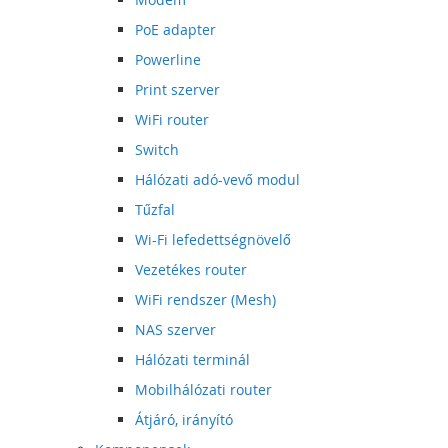
PoE adapter
Powerline
Print szerver
WiFi router
Switch
Hálózati adó-vevő modul
Tűzfal
Wi-Fi lefedettségnövelő
Vezetékes router
WiFi rendszer (Mesh)
NAS szerver
Hálózati terminál
Mobilhálózati router
Átjáró, irányító