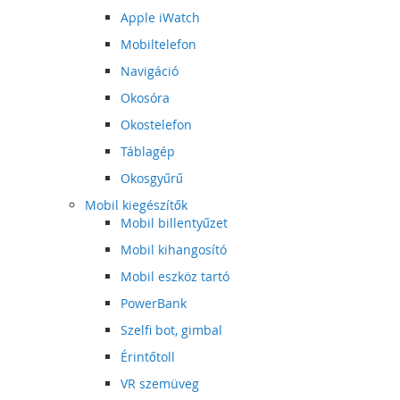
Apple iWatch
Mobiltelefon
Navigáció
Okosóra
Okostelefon
Táblagép
Okosgyűrű
Mobil kiegészítők
Mobil billentyűzet
Mobil kihangosító
Mobil eszköz tartó
PowerBank
Szelfi bot, gimbal
Érintőtoll
VR szemüveg