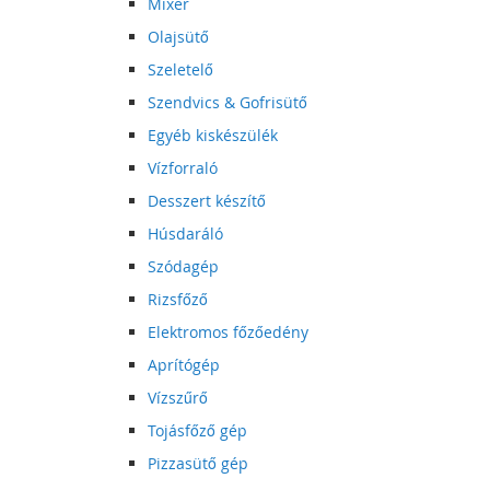
Mixer
Olajsütő
Szeletelő
Szendvics & Gofrisütő
Egyéb kiskészülék
Vízforraló
Desszert készítő
Húsdaráló
Szódagép
Rizsfőző
Elektromos főzőedény
Aprítógép
Vízszűrő
Tojásfőző gép
Pizzasütő gép