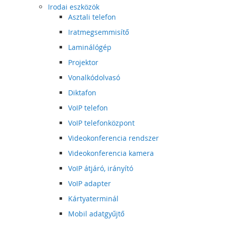
Irodai eszközök
Asztali telefon
Iratmegsemmisítő
Laminálógép
Projektor
Vonalkódolvasó
Diktafon
VoIP telefon
VoIP telefonközpont
Videokonferencia rendszer
Videokonferencia kamera
VoIP átjáró, irányító
VoIP adapter
Kártyaterminál
Mobil adatgyűjtő