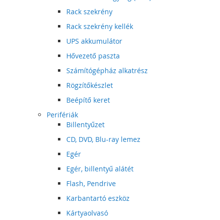
Rack szekrény
Rack szekrény kellék
UPS akkumulátor
Hővezető paszta
Számítógépház alkatrész
Rögzítőkészlet
Beépítő keret
Perifériák
Billentyűzet
CD, DVD, Blu-ray lemez
Egér
Egér, billentyű alátét
Flash, Pendrive
Karbantartó eszköz
Kártyaolvasó