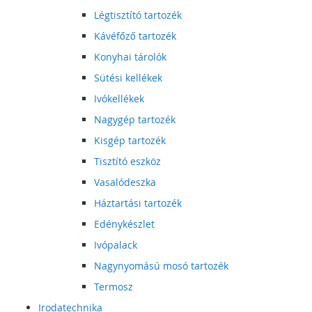
Légtisztító tartozék
Kávéfőző tartozék
Konyhai tárolók
Sütési kellékek
Ivókellékek
Nagygép tartozék
Kisgép tartozék
Tisztító eszköz
Vasalódeszka
Háztartási tartozék
Edénykészlet
Ivópalack
Nagynyomású mosó tartozék
Termosz
Irodatechnika