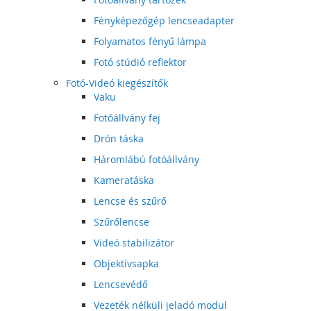
Fényképezőgép lencseadapter
Folyamatos fényű lámpa
Fotó stúdió reflektor
Fotó-Videó kiegészítők
Vaku
Fotóállvány fej
Drón táska
Háromlábú fotóállvány
Kameratáska
Lencse és szűrő
Szűrőlencse
Videó stabilizátor
Objektívsapka
Lencsevédő
Vezeték nélküli jeladó modul