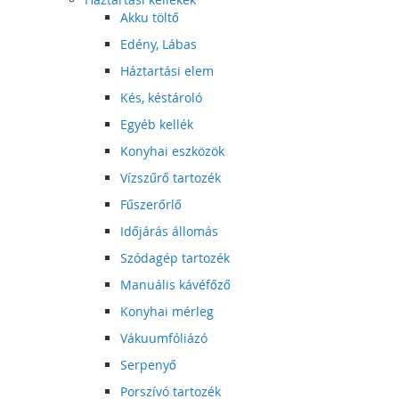
Akku töltő
Edény, Lábas
Háztartási elem
Kés, késtároló
Egyéb kellék
Konyhai eszközök
Vízszűrő tartozék
Fűszerőrlő
Időjárás állomás
Szódagép tartozék
Manuális kávéfőző
Konyhai mérleg
Vákuumfóliázó
Serpenyő
Porszívó tartozék