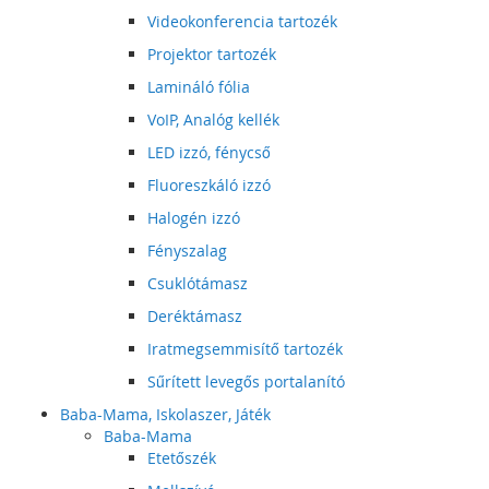
Videokonferencia tartozék
Projektor tartozék
Lamináló fólia
VoIP, Analóg kellék
LED izzó, fénycső
Fluoreszkáló izzó
Halogén izzó
Fényszalag
Csuklótámasz
Deréktámasz
Iratmegsemmisítő tartozék
Sűrített levegős portalanító
Baba-Mama, Iskolaszer, Játék
Baba-Mama
Etetőszék