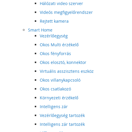
Hálózati video szerver
Videós megfigyelőrendszer
Rejtett kamera
Smart Home
Vezérlőegység
Okos Multi érzékelő
Okos fényforrás
Okos elosztó, konnektor
Virtuális asszisztens eszköz
Okos villanykapcsoló
Okos csatlakozó
Környezeti érzékelő
Intelligens zár
Vezérlőegység tartozék
Intelligens zár tartozék