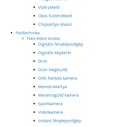
Vízérzékelő
Okos füstérzékelő
Chipkártya olvasó
Fotótechnika
Fotó-Videó eszköz
Digitális fényképezőgép
Digitális képkeret
Drón
Drón kiegészítő
DVR, Parkoló kamera
Memóriakártya
Menetrögzítő kamera
Sportkamera
Videókamera
Instant fényképezőgép