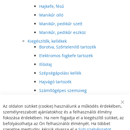
Hajkefe, fésű
Manikűr olló
Manikűr, pedikűr szett
Manikűr, pedikűr eszköz
Kiegészítők, kellékek
Borotva, Szőrtelenítő tartozék
Elektromos fogkefe tartozék
Illóolaj
Szépségápolási kellék
Hajvágó tartozék
Számítógépes szemüveg
Egészségápolási kellék
Az oldalon sütiket (cookie) használunk a működés érdekében,
Hajvágó kiegészítő
Clo
személyreszabott ajánlatokhoz és a felhasználói élmény
Coo
Szórakoztató elektronika
Bar
fokozása érdekében. Ha nem fogadja el a kiegészítő sütiket, az
Multimédia
befolyásolhatja az Ön felhasználói élményét. Ha többet
DVD, BluRay lejátszó
szeretne megtudni, kérjük olvassa el a
Süti szabályzatot