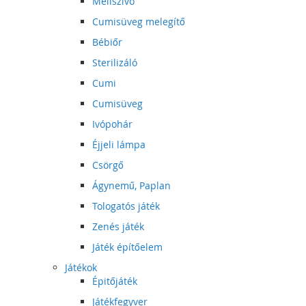
Mellszívó
Cumisüveg melegítő
Bébiőr
Sterilizáló
Cumi
Cumisüveg
Ivópohár
Éjjeli lámpa
Csörgő
Ágynemű, Paplan
Tologatós játék
Zenés játék
Játék építőelem
Játékok
Épitőjáték
Játékfegyver