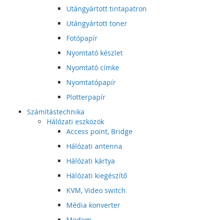
Utángyártott tintapatron
Utángyártott toner
Fotópapír
Nyomtató készlet
Nyomtató címke
Nyomtatópapír
Plotterpapír
Számítástechnika
Hálózati eszközök
Access point, Bridge
Hálózati antenna
Hálózati kártya
Hálózati kiegészítő
KVM, Video switch
Média konverter
Modem