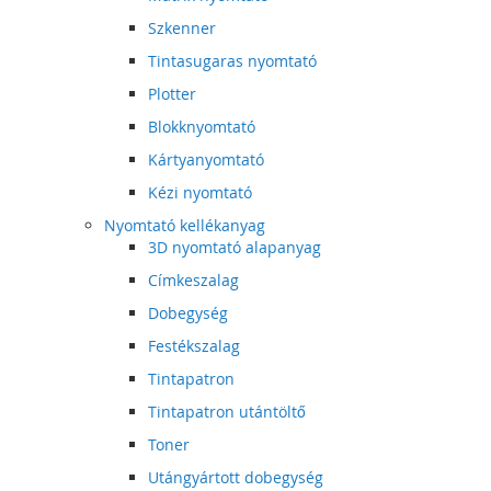
Szkenner
Tintasugaras nyomtató
Plotter
Blokknyomtató
Kártyanyomtató
Kézi nyomtató
Nyomtató kellékanyag
3D nyomtató alapanyag
Címkeszalag
Dobegység
Festékszalag
Tintapatron
Tintapatron utántöltő
Toner
Utángyártott dobegység