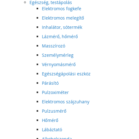
Egészség, testápolás
Elektromos fogkefe
Elektromos melegítő
Inhalátor, sótermék
Lázmérő, hőmérő
Masszírozó
Személymérleg
Vérnyomásmérő
Egészségápolási eszköz
Párásító
Pulzoximéter
Elektromos szájzuhany
Pulzusmérő
Hőmérő
Lábáztató
Alkoholszonda