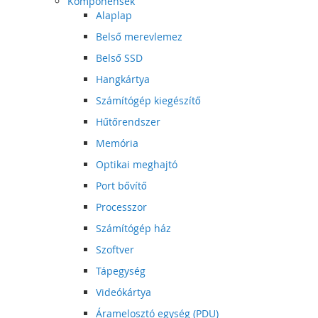
Komponensek
Alaplap
Belső merevlemez
Belső SSD
Hangkártya
Számítógép kiegészítő
Hűtőrendszer
Memória
Optikai meghajtó
Port bővítő
Processzor
Számítógép ház
Szoftver
Tápegység
Videókártya
Áramelosztó egység (PDU)