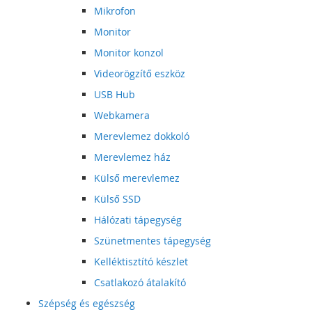
Mikrofon
Monitor
Monitor konzol
Videorögzítő eszköz
USB Hub
Webkamera
Merevlemez dokkoló
Merevlemez ház
Külső merevlemez
Külső SSD
Hálózati tápegység
Szünetmentes tápegység
Kelléktisztító készlet
Csatlakozó átalakító
Szépség és egészség