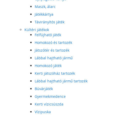
Maszk, álarc
Játékkártya
Távirányítós játék
Kültéri játékok
Felfújható játék
Homokozó és tartozék
Játszótér és tartozék
Lábbal hajtható jármű
Homokozó játék
Kerti játszóház tartozék
Lábbal hajtható jármű tartozék
Búvárjáték
Gyermekmedence
Kerti vízicsúszda
Vízipuska