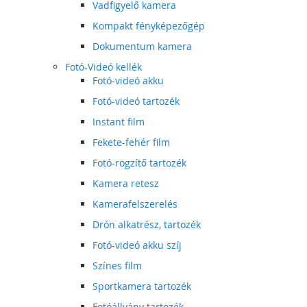
Vadfigyelő kamera
Kompakt fényképezőgép
Dokumentum kamera
Fotó-Videó kellék
Fotó-videó akku
Fotó-videó tartozék
Instant film
Fekete-fehér film
Fotó-rögzítő tartozék
Kamera retesz
Kamerafelszerelés
Drón alkatrész, tartozék
Fotó-videó akku szíj
Színes film
Sportkamera tartozék
Fotóállvány tartozék