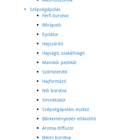
Szépségápolás
Férfi borotva
Bőrápoló
Epilátor
Hajszárító
Hajvágó, szakállvágó
Manikűr-pedikűr
Szőrtelenítő
Hajformázó
Női borotva
Sminktükör
Szépségápolási eszköz
Bőrkeményedés eltávolító
Aroma diffúzor
Bikini borotva