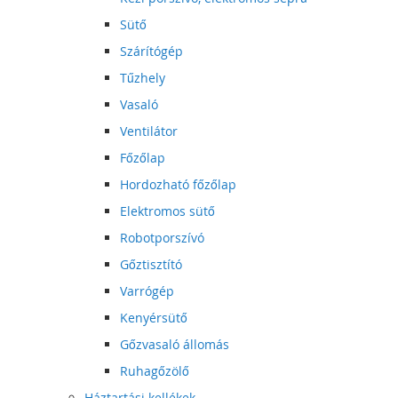
Sütő
Szárítógép
Tűzhely
Vasaló
Ventilátor
Főzőlap
Hordozható főzőlap
Elektromos sütő
Robotporszívó
Gőztisztító
Varrógép
Kenyérsütő
Gőzvasaló állomás
Ruhagőzölő
Háztartási kellékek