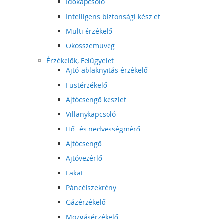
Időkapcsoló
Intelligens biztonsági készlet
Multi érzékelő
Okosszemüveg
Érzékelők, Felügyelet
Ajtó-ablaknyitás érzékelő
Füstérzékelő
Ajtócsengő készlet
Villanykapcsoló
Hő- és nedvességmérő
Ajtócsengő
Ajtóvezérlő
Lakat
Páncélszekrény
Gázérzékelő
Mozgásérzékelő