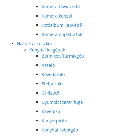
Kamera távvezérlő
Kamera konzol
Fotóalbum, lapvédő
Kamera objektív tok
Háztartási eszköz
Konyhai kisgépek
Botmixer, Turmixgép
Aszaló
Kávédaráló
Ételpároló
Grillsütő
Gyümölcscentrifuga
Kávéfőző
Kenyérpirító
Konyhai robotgép