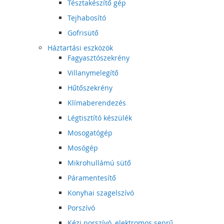
Tésztakészítő gép
Tejhabosító
Gofrisütő
Háztartási eszközök
Fagyasztószekrény
Villanymelegítő
Hűtőszekrény
Klímaberendezés
Légtisztító készülék
Mosogatógép
Mosógép
Mikrohullámú sütő
Páramentesítő
Konyhai szagelszívó
Porszívó
Kézi porszívó, elektromos seprű