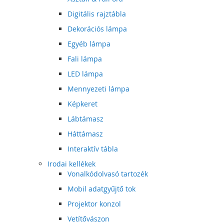
Digitális rajztábla
Dekorációs lámpa
Egyéb lámpa
Fali lámpa
LED lámpa
Mennyezeti lámpa
Képkeret
Lábtámasz
Háttámasz
Interaktív tábla
Irodai kellékek
Vonalkódolvasó tartozék
Mobil adatgyűjtő tok
Projektor konzol
Vetítővászon