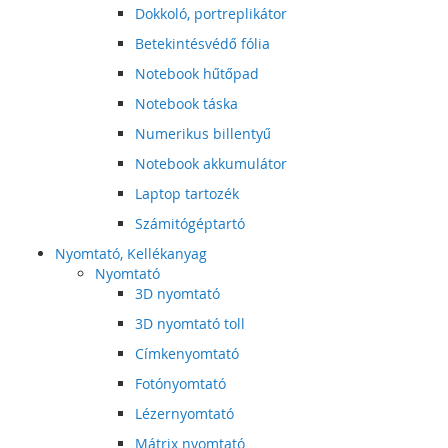
Dokkoló, portreplikátor
Betekintésvédő fólia
Notebook hűtőpad
Notebook táska
Numerikus billentyű
Notebook akkumulátor
Laptop tartozék
Számitógéptartó
Nyomtató, Kellékanyag
Nyomtató
3D nyomtató
3D nyomtató toll
Címkenyomtató
Fotónyomtató
Lézernyomtató
Mátrix nyomtató