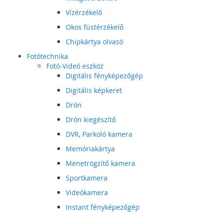
Vízérzékelő
Okos füstérzékelő
Chipkártya olvasó
Fotótechnika
Fotó-Videó eszköz
Digitális fényképezőgép
Digitális képkeret
Drón
Drón kiegészítő
DVR, Parkoló kamera
Memóriakártya
Menetrögzítő kamera
Sportkamera
Videókamera
Instant fényképezőgép