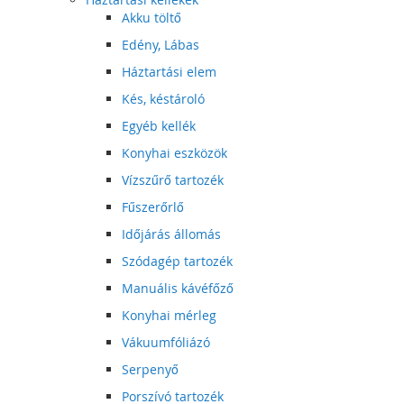
Akku töltő
Edény, Lábas
Háztartási elem
Kés, késtároló
Egyéb kellék
Konyhai eszközök
Vízszűrő tartozék
Fűszerőrlő
Időjárás állomás
Szódagép tartozék
Manuális kávéfőző
Konyhai mérleg
Vákuumfóliázó
Serpenyő
Porszívó tartozék