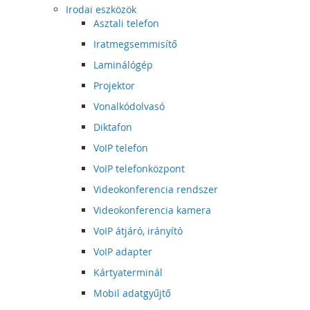
Irodai eszközök
Asztali telefon
Iratmegsemmisítő
Laminálógép
Projektor
Vonalkódolvasó
Diktafon
VoIP telefon
VoIP telefonközpont
Videokonferencia rendszer
Videokonferencia kamera
VoIP átjáró, irányító
VoIP adapter
Kártyaterminál
Mobil adatgyűjtő