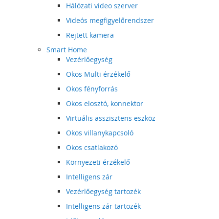
Hálózati video szerver
Videós megfigyelőrendszer
Rejtett kamera
Smart Home
Vezérlőegység
Okos Multi érzékelő
Okos fényforrás
Okos elosztó, konnektor
Virtuális asszisztens eszköz
Okos villanykapcsoló
Okos csatlakozó
Környezeti érzékelő
Intelligens zár
Vezérlőegység tartozék
Intelligens zár tartozék