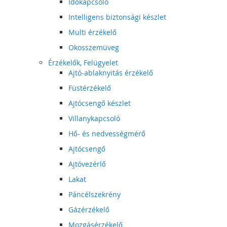
Időkapcsoló
Intelligens biztonsági készlet
Multi érzékelő
Okosszemüveg
Érzékelők, Felügyelet
Ajtó-ablaknyitás érzékelő
Füstérzékelő
Ajtócsengő készlet
Villanykapcsoló
Hő- és nedvességmérő
Ajtócsengő
Ajtóvezérlő
Lakat
Páncélszekrény
Gázérzékelő
Mozgásérzékelő