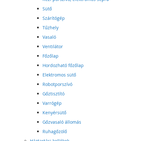
Sütő
Szárítógép
Tűzhely
Vasaló
Ventilátor
Főzőlap
Hordozható főzőlap
Elektromos sütő
Robotporszívó
Gőztisztító
Varrógép
Kenyérsütő
Gőzvasaló állomás
Ruhagőzölő
Háztartási kellékek