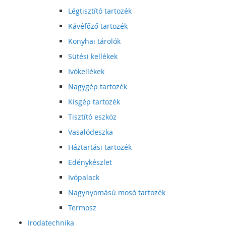
Légtisztító tartozék
Kávéfőző tartozék
Konyhai tárolók
Sütési kellékek
Ivókellékek
Nagygép tartozék
Kisgép tartozék
Tisztító eszköz
Vasalódeszka
Háztartási tartozék
Edénykészlet
Ivópalack
Nagynyomású mosó tartozék
Termosz
Irodatechnika