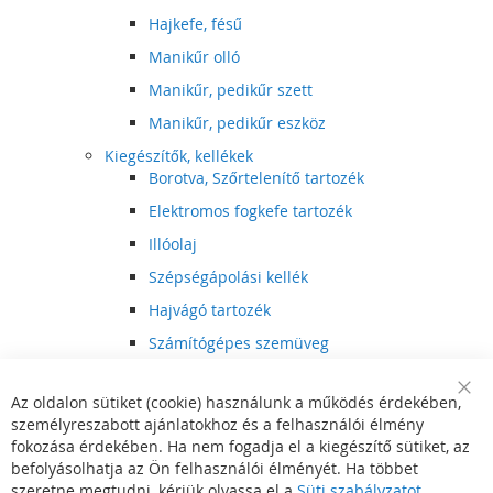
Hajkefe, fésű
Manikűr olló
Manikűr, pedikűr szett
Manikűr, pedikűr eszköz
Kiegészítők, kellékek
Borotva, Szőrtelenítő tartozék
Elektromos fogkefe tartozék
Illóolaj
Szépségápolási kellék
Hajvágó tartozék
Számítógépes szemüveg
Egészségápolási kellék
Az oldalon sütiket (cookie) használunk a működés érdekében,
Hajvágó kiegészítő
Clo
személyreszabott ajánlatokhoz és a felhasználói élmény
Coo
Szórakoztató elektronika
Bar
fokozása érdekében. Ha nem fogadja el a kiegészítő sütiket, az
Multimédia
befolyásolhatja az Ön felhasználói élményét. Ha többet
DVD, BluRay lejátszó
szeretne megtudni, kérjük olvassa el a
Süti szabályzatot