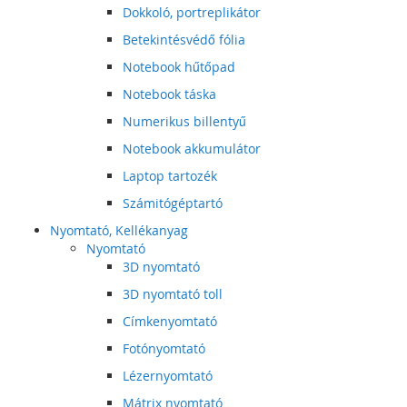
Dokkoló, portreplikátor
Betekintésvédő fólia
Notebook hűtőpad
Notebook táska
Numerikus billentyű
Notebook akkumulátor
Laptop tartozék
Számitógéptartó
Nyomtató, Kellékanyag
Nyomtató
3D nyomtató
3D nyomtató toll
Címkenyomtató
Fotónyomtató
Lézernyomtató
Mátrix nyomtató