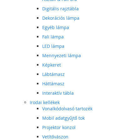
Digitális rajztábla
Dekorációs lámpa
Egyéb lámpa
Fali lámpa
LED lámpa
Mennyezeti lámpa
Képkeret
Lábtámasz
Háttámasz
Interaktív tábla
Irodai kellékek
Vonalkódolvasó tartozék
Mobil adatgyűjtő tok
Projektor konzol
Vetítővászon