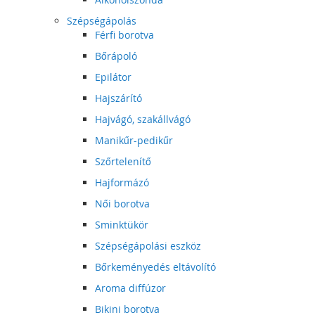
Szépségápolás
Férfi borotva
Bőrápoló
Epilátor
Hajszárító
Hajvágó, szakállvágó
Manikűr-pedikűr
Szőrtelenítő
Hajformázó
Női borotva
Sminktükör
Szépségápolási eszköz
Bőrkeményedés eltávolító
Aroma diffúzor
Bikini borotva