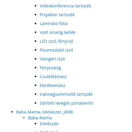
Videokonferencia tartozék
Projektor tartozék
Lamináló fólia
VoIP, Analóg kellék
LED izzó, fénycső
Fluoreszkáló izzó
Halogén izzó
Fényszalag
Csuklótámasz
Deréktámasz
Iratmegsemmisítő tartozék
Sűrített levegős portalanító
Baba-Mama, Iskolaszer, Játék
Baba-Mama
Etetőszék