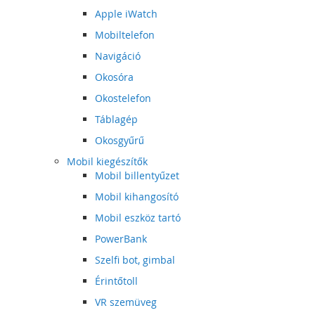
Apple iWatch
Mobiltelefon
Navigáció
Okosóra
Okostelefon
Táblagép
Okosgyűrű
Mobil kiegészítők
Mobil billentyűzet
Mobil kihangosító
Mobil eszköz tartó
PowerBank
Szelfi bot, gimbal
Érintőtoll
VR szemüveg