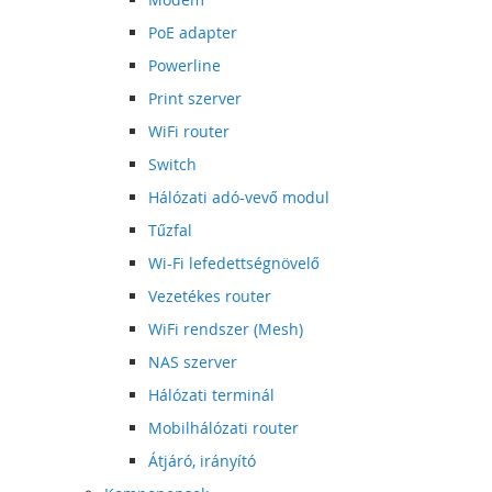
PoE adapter
Powerline
Print szerver
WiFi router
Switch
Hálózati adó-vevő modul
Tűzfal
Wi-Fi lefedettségnövelő
Vezetékes router
WiFi rendszer (Mesh)
NAS szerver
Hálózati terminál
Mobilhálózati router
Átjáró, irányító