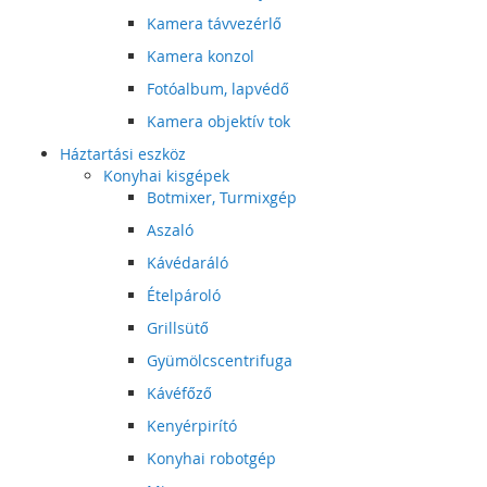
Kamera távvezérlő
Kamera konzol
Fotóalbum, lapvédő
Kamera objektív tok
Háztartási eszköz
Konyhai kisgépek
Botmixer, Turmixgép
Aszaló
Kávédaráló
Ételpároló
Grillsütő
Gyümölcscentrifuga
Kávéfőző
Kenyérpirító
Konyhai robotgép