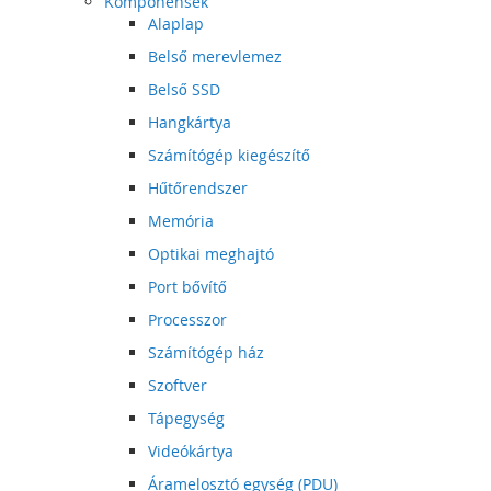
Komponensek
Alaplap
Belső merevlemez
Belső SSD
Hangkártya
Számítógép kiegészítő
Hűtőrendszer
Memória
Optikai meghajtó
Port bővítő
Processzor
Számítógép ház
Szoftver
Tápegység
Videókártya
Áramelosztó egység (PDU)