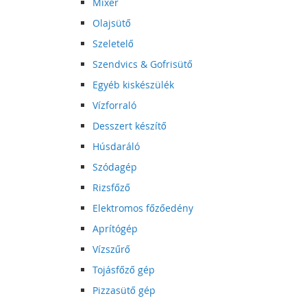
Mixer
Olajsütő
Szeletelő
Szendvics & Gofrisütő
Egyéb kiskészülék
Vízforraló
Desszert készítő
Húsdaráló
Szódagép
Rizsfőző
Elektromos főzőedény
Aprítógép
Vízszűrő
Tojásfőző gép
Pizzasütő gép