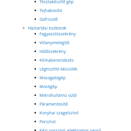
Tésztakészítő gép
Tejhabosító
Gofrisütő
Háztartási eszközök
Fagyasztószekrény
Villanymelegítő
Hűtőszekrény
Klímaberendezés
Légtisztító készülék
Mosogatógép
Mosógép
Mikrohullámú sütő
Páramentesítő
Konyhai szagelszívó
Porszívó
Kézi porszívó, elektromos seprű