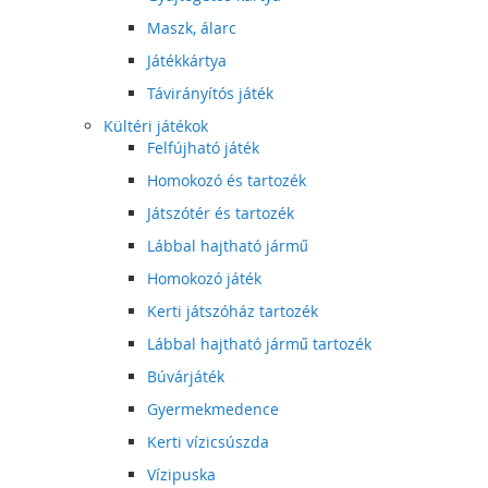
Maszk, álarc
Játékkártya
Távirányítós játék
Kültéri játékok
Felfújható játék
Homokozó és tartozék
Játszótér és tartozék
Lábbal hajtható jármű
Homokozó játék
Kerti játszóház tartozék
Lábbal hajtható jármű tartozék
Búvárjáték
Gyermekmedence
Kerti vízicsúszda
Vízipuska