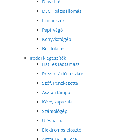
Diavetítő
DECT bázisállomás
Irodai szék
Papírvágó
Könyvkötőgép
Borítókötés
Irodai kiegészítők
Hát- és lábtámasz
Prezentációs eszköz
Széf, Pénzkazetta
Asztali lámpa
Kávé, kapszula
Számológép
Üléspárna
Elektromos elosztó
Asztali & Fali óra