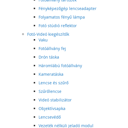
Fényképezőgép lencseadapter
Folyamatos fényű lámpa
Fotó stúdió reflektor
Fotó-Videó kiegészítők
Vaku
Fotóállvány fej
Drón táska
Háromlábú fotóállvány
Kameratáska
Lencse és szűrő
Szűrőlencse
Videó stabilizátor
Objektívsapka
Lencsevédő
Vezeték nélküli jeladó modul