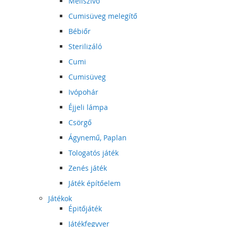
Mellszívó
Cumisüveg melegítő
Bébiőr
Sterilizáló
Cumi
Cumisüveg
Ivópohár
Éjjeli lámpa
Csörgő
Ágynemű, Paplan
Tologatós játék
Zenés játék
Játék építőelem
Játékok
Épitőjáték
Játékfegyver