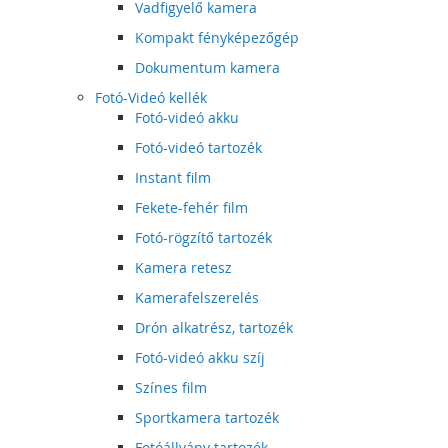
Vadfigyelő kamera
Kompakt fényképezőgép
Dokumentum kamera
Fotó-Videó kellék
Fotó-videó akku
Fotó-videó tartozék
Instant film
Fekete-fehér film
Fotó-rögzítő tartozék
Kamera retesz
Kamerafelszerelés
Drón alkatrész, tartozék
Fotó-videó akku szíj
Színes film
Sportkamera tartozék
Fotóállvány tartozék