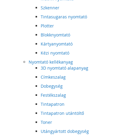
Szkenner
Tintasugaras nyomtató
Plotter
Blokknyomtató
Kártyanyomtató
Kézi nyomtató
Nyomtató kellékanyag
3D nyomtató alapanyag
Címkeszalag
Dobegység
Festékszalag
Tintapatron
Tintapatron utántöltő
Toner
Utángyártott dobegység