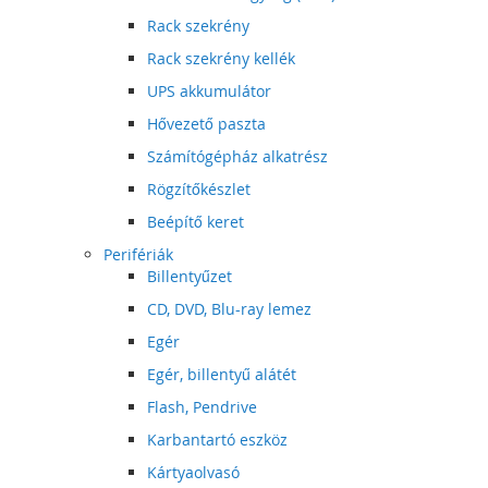
Rack szekrény
Rack szekrény kellék
UPS akkumulátor
Hővezető paszta
Számítógépház alkatrész
Rögzítőkészlet
Beépítő keret
Perifériák
Billentyűzet
CD, DVD, Blu-ray lemez
Egér
Egér, billentyű alátét
Flash, Pendrive
Karbantartó eszköz
Kártyaolvasó