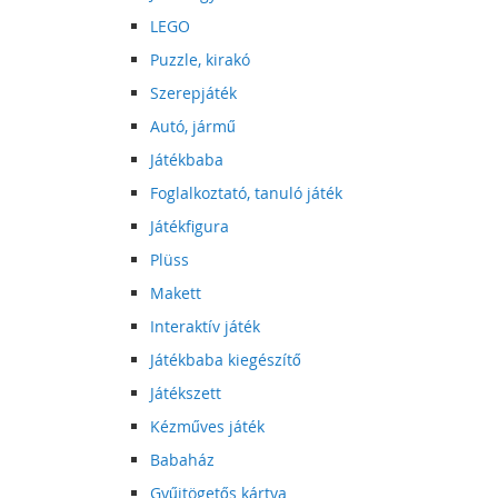
LEGO
Puzzle, kirakó
Szerepjáték
Autó, jármű
Játékbaba
Foglalkoztató, tanuló játék
Játékfigura
Plüss
Makett
Interaktív játék
Játékbaba kiegészítő
Játékszett
Kézműves játék
Babaház
Gyűjtögetős kártya