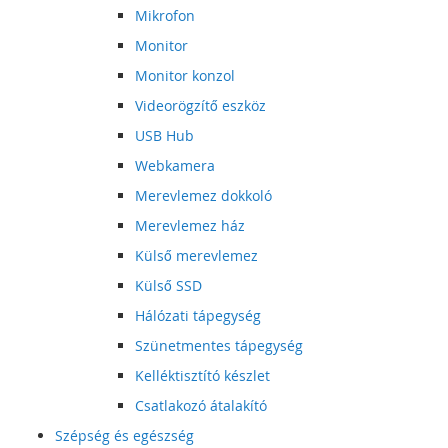
Mikrofon
Monitor
Monitor konzol
Videorögzítő eszköz
USB Hub
Webkamera
Merevlemez dokkoló
Merevlemez ház
Külső merevlemez
Külső SSD
Hálózati tápegység
Szünetmentes tápegység
Kelléktisztító készlet
Csatlakozó átalakító
Szépség és egészség