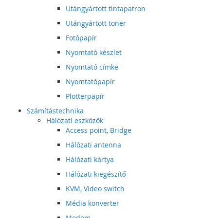
Utángyártott tintapatron
Utángyártott toner
Fotópapír
Nyomtató készlet
Nyomtató címke
Nyomtatópapír
Plotterpapír
Számítástechnika
Hálózati eszközök
Access point, Bridge
Hálózati antenna
Hálózati kártya
Hálózati kiegészítő
KVM, Video switch
Média konverter
Modem