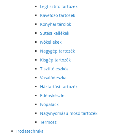
Légtisztító tartozék
Kávéfőző tartozék
Konyhai tárolók
Sütési kellékek
Ivókellékek
Nagygép tartozék
Kisgép tartozék
Tisztító eszköz
Vasalódeszka
Háztartási tartozék
Edénykészlet
Ivópalack
Nagynyomású mosó tartozék
Termosz
Irodatechnika