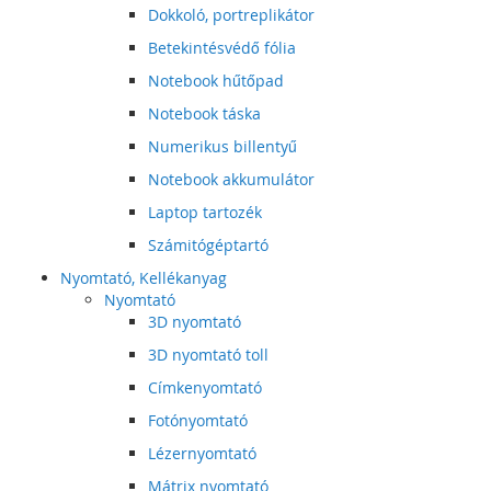
Dokkoló, portreplikátor
Betekintésvédő fólia
Notebook hűtőpad
Notebook táska
Numerikus billentyű
Notebook akkumulátor
Laptop tartozék
Számitógéptartó
Nyomtató, Kellékanyag
Nyomtató
3D nyomtató
3D nyomtató toll
Címkenyomtató
Fotónyomtató
Lézernyomtató
Mátrix nyomtató