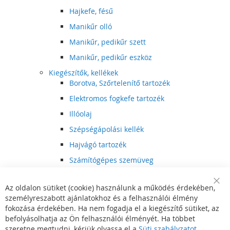
Hajkefe, fésű
Manikűr olló
Manikűr, pedikűr szett
Manikűr, pedikűr eszköz
Kiegészítők, kellékek
Borotva, Szőrtelenítő tartozék
Elektromos fogkefe tartozék
Illóolaj
Szépségápolási kellék
Hajvágó tartozék
Számítógépes szemüveg
Egészségápolási kellék
Az oldalon sütiket (cookie) használunk a működés érdekében,
Hajvágó kiegészítő
Clo
személyreszabott ajánlatokhoz és a felhasználói élmény
Coo
Szórakoztató elektronika
Bar
fokozása érdekében. Ha nem fogadja el a kiegészítő sütiket, az
Multimédia
befolyásolhatja az Ön felhasználói élményét. Ha többet
DVD, BluRay lejátszó
szeretne megtudni, kérjük olvassa el a
Süti szabályzatot