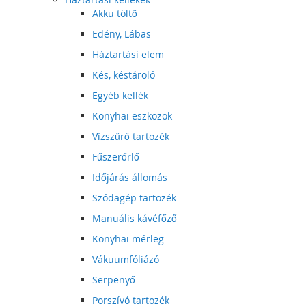
Akku töltő
Edény, Lábas
Háztartási elem
Kés, késtároló
Egyéb kellék
Konyhai eszközök
Vízszűrő tartozék
Fűszerőrlő
Időjárás állomás
Szódagép tartozék
Manuális kávéfőző
Konyhai mérleg
Vákuumfóliázó
Serpenyő
Porszívó tartozék