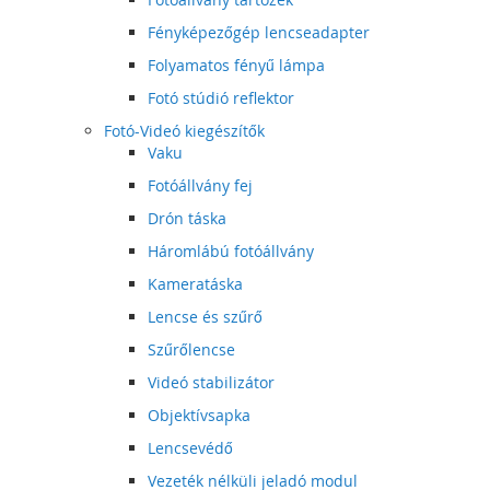
Fényképezőgép lencseadapter
Folyamatos fényű lámpa
Fotó stúdió reflektor
Fotó-Videó kiegészítők
Vaku
Fotóállvány fej
Drón táska
Háromlábú fotóállvány
Kameratáska
Lencse és szűrő
Szűrőlencse
Videó stabilizátor
Objektívsapka
Lencsevédő
Vezeték nélküli jeladó modul