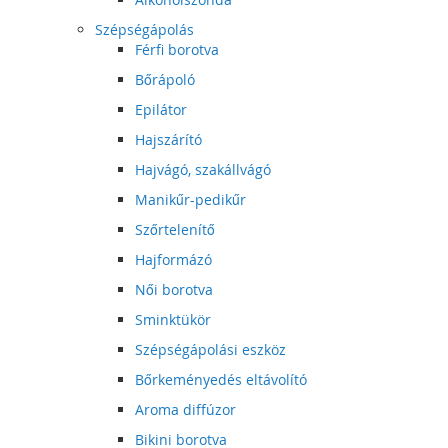
Szépségápolás
Férfi borotva
Bőrápoló
Epilátor
Hajszárító
Hajvágó, szakállvágó
Manikűr-pedikűr
Szőrtelenítő
Hajformázó
Női borotva
Sminktükör
Szépségápolási eszköz
Bőrkeményedés eltávolító
Aroma diffúzor
Bikini borotva