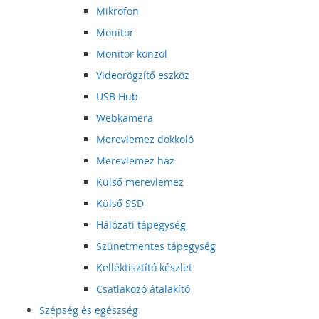
Mikrofon
Monitor
Monitor konzol
Videorögzítő eszköz
USB Hub
Webkamera
Merevlemez dokkoló
Merevlemez ház
Külső merevlemez
Külső SSD
Hálózati tápegység
Szünetmentes tápegység
Kelléktisztító készlet
Csatlakozó átalakító
Szépség és egészség