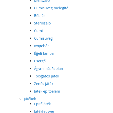
Mellszívó
Cumisüveg melegítő
Bébiőr
Sterilizáló
Cumi
Cumisüveg
Ivópohár
Éjjeli lámpa
Csörgő
Ágynemű, Paplan
Tologatós játék
Zenés játék
Játék építőelem
Játékok
Épitőjáték
Játékfegyver