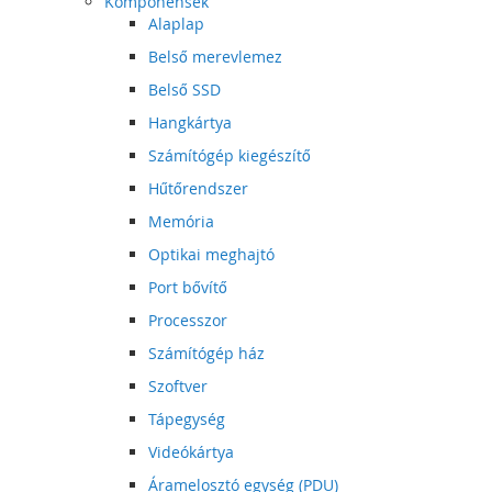
Komponensek
Alaplap
Belső merevlemez
Belső SSD
Hangkártya
Számítógép kiegészítő
Hűtőrendszer
Memória
Optikai meghajtó
Port bővítő
Processzor
Számítógép ház
Szoftver
Tápegység
Videókártya
Áramelosztó egység (PDU)