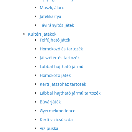
Maszk, álarc
Játékkártya
Távirányítós játék
Kültéri játékok
Felfújható játék
Homokozó és tartozék
Játszótér és tartozék
Lábbal hajtható jármű
Homokozó játék
Kerti játszóház tartozék
Lábbal hajtható jármű tartozék
Búvárjáték
Gyermekmedence
Kerti vízicsúszda
Vízipuska