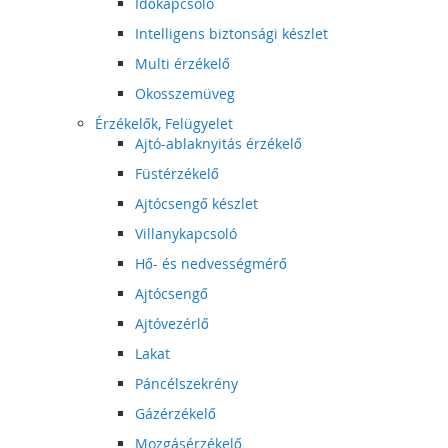
Időkapcsoló
Intelligens biztonsági készlet
Multi érzékelő
Okosszemüveg
Érzékelők, Felügyelet
Ajtó-ablaknyitás érzékelő
Füstérzékelő
Ajtócsengő készlet
Villanykapcsoló
Hő- és nedvességmérő
Ajtócsengő
Ajtóvezérlő
Lakat
Páncélszekrény
Gázérzékelő
Mozgásérzékelő