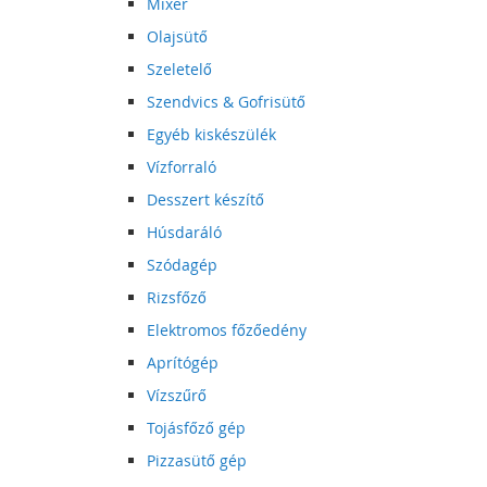
Mixer
Olajsütő
Szeletelő
Szendvics & Gofrisütő
Egyéb kiskészülék
Vízforraló
Desszert készítő
Húsdaráló
Szódagép
Rizsfőző
Elektromos főzőedény
Aprítógép
Vízszűrő
Tojásfőző gép
Pizzasütő gép