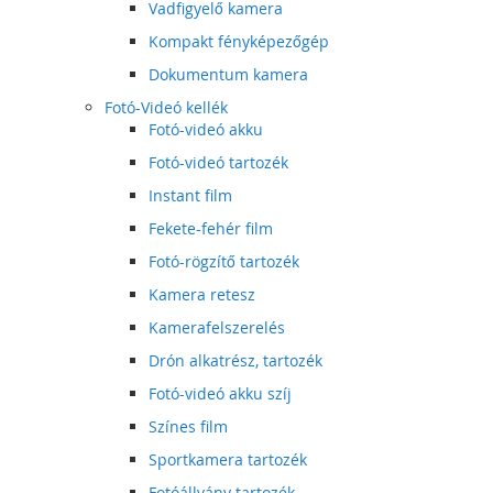
Vadfigyelő kamera
Kompakt fényképezőgép
Dokumentum kamera
Fotó-Videó kellék
Fotó-videó akku
Fotó-videó tartozék
Instant film
Fekete-fehér film
Fotó-rögzítő tartozék
Kamera retesz
Kamerafelszerelés
Drón alkatrész, tartozék
Fotó-videó akku szíj
Színes film
Sportkamera tartozék
Fotóállvány tartozék