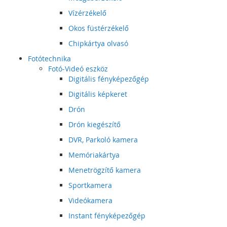
Vízérzékelő
Okos füstérzékelő
Chipkártya olvasó
Fotótechnika
Fotó-Videó eszköz
Digitális fényképezőgép
Digitális képkeret
Drón
Drón kiegészítő
DVR, Parkoló kamera
Memóriakártya
Menetrögzítő kamera
Sportkamera
Videókamera
Instant fényképezőgép