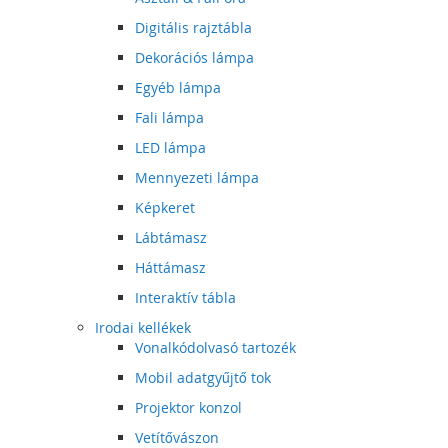
Digitális rajztábla
Dekorációs lámpa
Egyéb lámpa
Fali lámpa
LED lámpa
Mennyezeti lámpa
Képkeret
Lábtámasz
Háttámasz
Interaktív tábla
Irodai kellékek
Vonalkódolvasó tartozék
Mobil adatgyűjtő tok
Projektor konzol
Vetítővászon