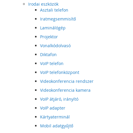
Irodai eszközök
Asztali telefon
Iratmegsemmisítő
Laminálógép
Projektor
Vonalkódolvasó
Diktafon
VoIP telefon
VoIP telefonközpont
Videokonferencia rendszer
Videokonferencia kamera
VoIP átjáró, irányító
VoIP adapter
Kártyaterminál
Mobil adatgyűjtő