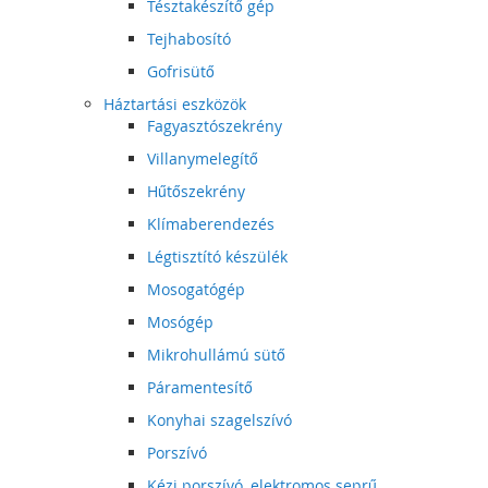
Tésztakészítő gép
Tejhabosító
Gofrisütő
Háztartási eszközök
Fagyasztószekrény
Villanymelegítő
Hűtőszekrény
Klímaberendezés
Légtisztító készülék
Mosogatógép
Mosógép
Mikrohullámú sütő
Páramentesítő
Konyhai szagelszívó
Porszívó
Kézi porszívó, elektromos seprű