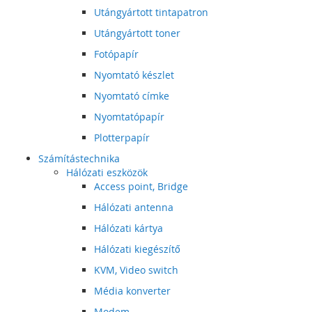
Utángyártott tintapatron
Utángyártott toner
Fotópapír
Nyomtató készlet
Nyomtató címke
Nyomtatópapír
Plotterpapír
Számítástechnika
Hálózati eszközök
Access point, Bridge
Hálózati antenna
Hálózati kártya
Hálózati kiegészítő
KVM, Video switch
Média konverter
Modem