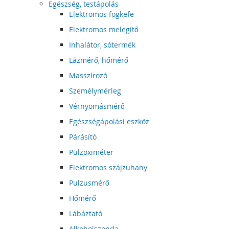
Egészség, testápolás
Elektromos fogkefe
Elektromos melegítő
Inhalátor, sótermék
Lázmérő, hőmérő
Masszírozó
Személymérleg
Vérnyomásmérő
Egészségápolási eszköz
Párásító
Pulzoximéter
Elektromos szájzuhany
Pulzusmérő
Hőmérő
Lábáztató
Alkoholszonda