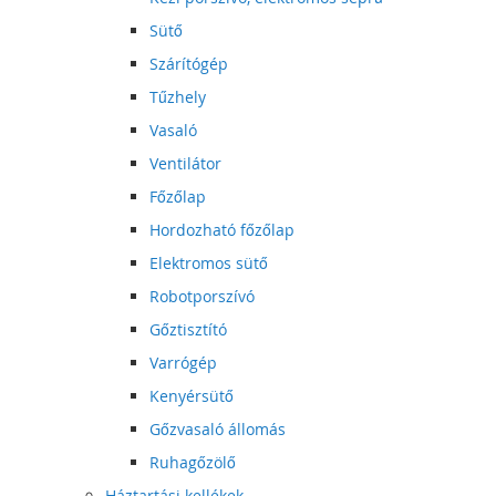
Sütő
Szárítógép
Tűzhely
Vasaló
Ventilátor
Főzőlap
Hordozható főzőlap
Elektromos sütő
Robotporszívó
Gőztisztító
Varrógép
Kenyérsütő
Gőzvasaló állomás
Ruhagőzölő
Háztartási kellékek