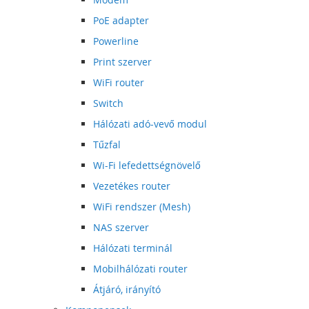
PoE adapter
Powerline
Print szerver
WiFi router
Switch
Hálózati adó-vevő modul
Tűzfal
Wi-Fi lefedettségnövelő
Vezetékes router
WiFi rendszer (Mesh)
NAS szerver
Hálózati terminál
Mobilhálózati router
Átjáró, irányító