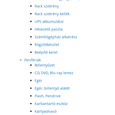
Rack szekrény
Rack szekrény kellék
UPS akkumulátor
Hővezető paszta
Számítógépház alkatrész
Rögzítőkészlet
Beépítő keret
Perifériák
Billentyűzet
CD, DVD, Blu-ray lemez
Egér
Egér, billentyű alátét
Flash, Pendrive
Karbantartó eszköz
Kártyaolvasó