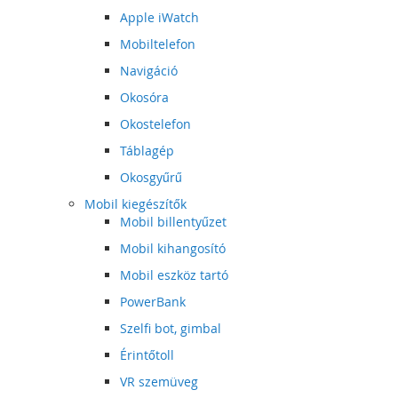
Apple iWatch
Mobiltelefon
Navigáció
Okosóra
Okostelefon
Táblagép
Okosgyűrű
Mobil kiegészítők
Mobil billentyűzet
Mobil kihangosító
Mobil eszköz tartó
PowerBank
Szelfi bot, gimbal
Érintőtoll
VR szemüveg