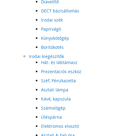
Diavetítő
DECT bázisállomás
Irodai szék
Papírvágó
Könyvkötőgép
Borítókötés
Irodai kiegészítők
Hát- és lábtámasz
Prezentációs eszköz
Széf, Pénzkazetta
Asztali lámpa
Kávé, kapszula
Számológép
Üléspárna
Elektromos elosztó
Asztali & Fali óra