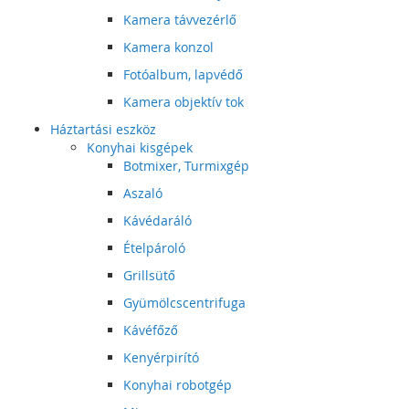
Kamera távvezérlő
Kamera konzol
Fotóalbum, lapvédő
Kamera objektív tok
Háztartási eszköz
Konyhai kisgépek
Botmixer, Turmixgép
Aszaló
Kávédaráló
Ételpároló
Grillsütő
Gyümölcscentrifuga
Kávéfőző
Kenyérpirító
Konyhai robotgép