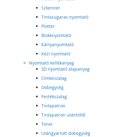
Szkenner
Tintasugaras nyomtató
Plotter
Blokknyomtató
Kártyanyomtató
Kézi nyomtató
Nyomtató kellékanyag
3D nyomtató alapanyag
Címkeszalag
Dobegység
Festékszalag
Tintapatron
Tintapatron utántöltő
Toner
Utángyártott dobegység