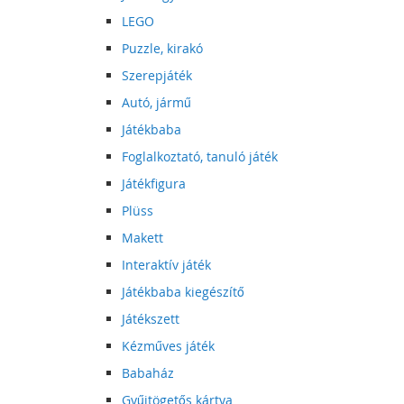
LEGO
Puzzle, kirakó
Szerepjáték
Autó, jármű
Játékbaba
Foglalkoztató, tanuló játék
Játékfigura
Plüss
Makett
Interaktív játék
Játékbaba kiegészítő
Játékszett
Kézműves játék
Babaház
Gyűjtögetős kártya