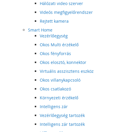
Hálózati video szerver
Videós megfigyelőrendszer
Rejtett kamera
Smart Home
Vezérlőegység
Okos Multi érzékelő
Okos fényforrás
Okos elosztó, konnektor
Virtuális asszisztens eszköz
Okos villanykapcsoló
Okos csatlakozó
Környezeti érzékelő
Intelligens zár
Vezérlőegység tartozék
Intelligens zár tartozék