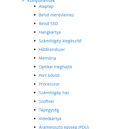
Komponensek
Alaplap
Belső merevlemez
Belső SSD
Hangkártya
Számítógép kiegészítő
Hűtőrendszer
Memória
Optikai meghajtó
Port bővítő
Processzor
Számítógép ház
Szoftver
Tápegység
Videókártya
Áramelosztó egység (PDU)