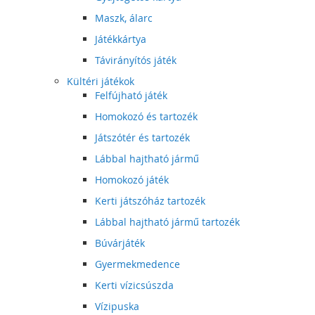
Maszk, álarc
Játékkártya
Távirányítós játék
Kültéri játékok
Felfújható játék
Homokozó és tartozék
Játszótér és tartozék
Lábbal hajtható jármű
Homokozó játék
Kerti játszóház tartozék
Lábbal hajtható jármű tartozék
Búvárjáték
Gyermekmedence
Kerti vízicsúszda
Vízipuska