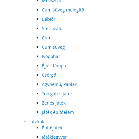
Mellszívó
Cumisüveg melegítő
Bébiőr
Sterilizáló
Cumi
Cumisüveg
Ivópohár
Éjjeli lámpa
Csörgő
Ágynemű, Paplan
Tologatós játék
Zenés játék
Játék építőelem
Játékok
Épitőjáték
Játékfegyver