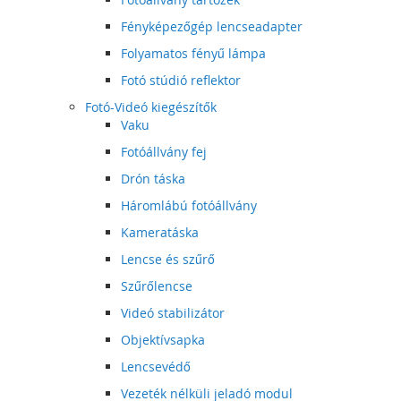
Fényképezőgép lencseadapter
Folyamatos fényű lámpa
Fotó stúdió reflektor
Fotó-Videó kiegészítők
Vaku
Fotóállvány fej
Drón táska
Háromlábú fotóállvány
Kameratáska
Lencse és szűrő
Szűrőlencse
Videó stabilizátor
Objektívsapka
Lencsevédő
Vezeték nélküli jeladó modul