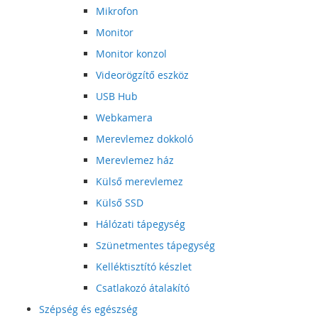
Mikrofon
Monitor
Monitor konzol
Videorögzítő eszköz
USB Hub
Webkamera
Merevlemez dokkoló
Merevlemez ház
Külső merevlemez
Külső SSD
Hálózati tápegység
Szünetmentes tápegység
Kelléktisztító készlet
Csatlakozó átalakító
Szépség és egészség