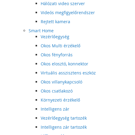
Hálózati video szerver
Videós megfigyelőrendszer
Rejtett kamera
Smart Home
Vezérlőegység
Okos Multi érzékelő
Okos fényforrás
Okos elosztó, konnektor
Virtuális asszisztens eszköz
Okos villanykapcsoló
Okos csatlakozó
Környezeti érzékelő
Intelligens zár
Vezérlőegység tartozék
Intelligens zár tartozék