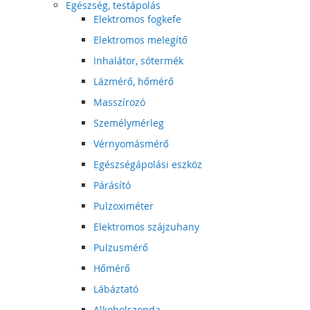
Egészség, testápolás
Elektromos fogkefe
Elektromos melegítő
Inhalátor, sótermék
Lázmérő, hőmérő
Masszírozó
Személymérleg
Vérnyomásmérő
Egészségápolási eszköz
Párásító
Pulzoximéter
Elektromos szájzuhany
Pulzusmérő
Hőmérő
Lábáztató
Alkoholszonda