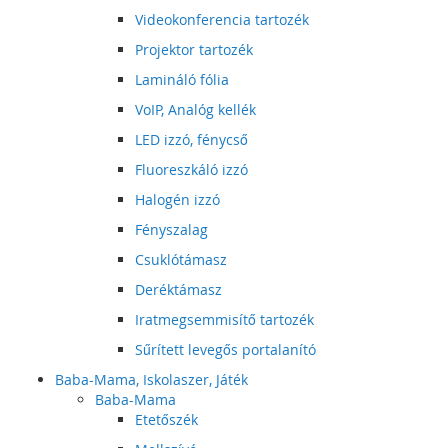
Videokonferencia tartozék
Projektor tartozék
Lamináló fólia
VoIP, Analóg kellék
LED izzó, fénycső
Fluoreszkáló izzó
Halogén izzó
Fényszalag
Csuklótámasz
Deréktámasz
Iratmegsemmisítő tartozék
Sűrített levegős portalanító
Baba-Mama, Iskolaszer, Játék
Baba-Mama
Etetőszék