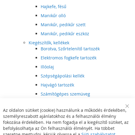
Hajkefe, fésű
Manikűr olló
Manikűr, pedikűr szett
Manikűr, pedikűr eszköz
Kiegészítők, kellékek
Borotva, Szőrtelenítő tartozék
Elektromos fogkefe tartozék
Illóolaj
Szépségápolási kellék
Hajvágó tartozék
Számítógépes szemüveg
Egészségápolási kellék
Az oldalon sütiket (cookie) használunk a működés érdekében,
Hajvágó kiegészítő
Clo
személyreszabott ajánlatokhoz és a felhasználói élmény
Coo
Szórakoztató elektronika
Bar
fokozása érdekében. Ha nem fogadja el a kiegészítő sütiket, az
Multimédia
befolyásolhatja az Ön felhasználói élményét. Ha többet
DVD, BluRay lejátszó
szeretne megtudni, kérjük olvassa el a
Süti szabályzatot