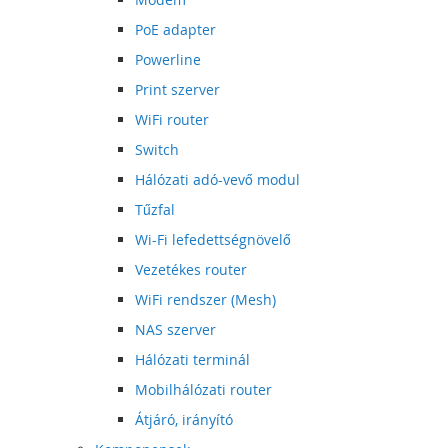
PoE adapter
Powerline
Print szerver
WiFi router
Switch
Hálózati adó-vevő modul
Tűzfal
Wi-Fi lefedettségnövelő
Vezetékes router
WiFi rendszer (Mesh)
NAS szerver
Hálózati terminál
Mobilhálózati router
Átjáró, irányító