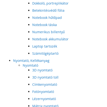
Dokkoló, portreplikátor
Betekintésvédő fólia
Notebook hűtőpad
Notebook táska
Numerikus billentyű
Notebook akkumulátor
Laptop tartozék
Számitógéptartó
Nyomtató, Kellékanyag
Nyomtató
3D nyomtató
3D nyomtató toll
Címkenyomtató
Fotónyomtató
Lézernyomtató
Mátrix nyomtató