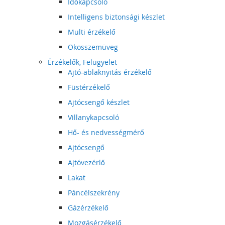
Időkapcsoló
Intelligens biztonsági készlet
Multi érzékelő
Okosszemüveg
Érzékelők, Felügyelet
Ajtó-ablaknyitás érzékelő
Füstérzékelő
Ajtócsengő készlet
Villanykapcsoló
Hő- és nedvességmérő
Ajtócsengő
Ajtóvezérlő
Lakat
Páncélszekrény
Gázérzékelő
Mozgásérzékelő