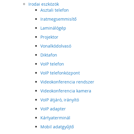
Irodai eszközök
Asztali telefon
Iratmegsemmisítő
Laminálógép
Projektor
Vonalkódolvasó
Diktafon
VoIP telefon
VoIP telefonközpont
Videokonferencia rendszer
Videokonferencia kamera
VoIP átjáró, irányító
VoIP adapter
Kártyaterminál
Mobil adatgyűjtő