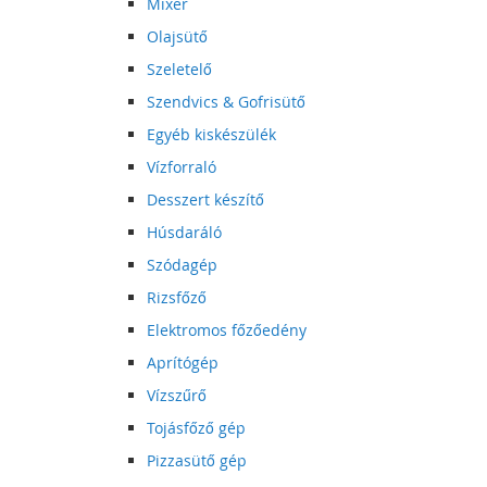
Mixer
Olajsütő
Szeletelő
Szendvics & Gofrisütő
Egyéb kiskészülék
Vízforraló
Desszert készítő
Húsdaráló
Szódagép
Rizsfőző
Elektromos főzőedény
Aprítógép
Vízszűrő
Tojásfőző gép
Pizzasütő gép