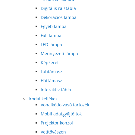
Digitális rajztábla
Dekorációs lámpa
Egyéb lámpa
Fali lámpa
LED lámpa
Mennyezeti lámpa
Képkeret
Lábtámasz
Háttámasz
Interaktív tábla
Irodai kellékek
Vonalkódolvasó tartozék
Mobil adatgyűjtő tok
Projektor konzol
Vetítővászon