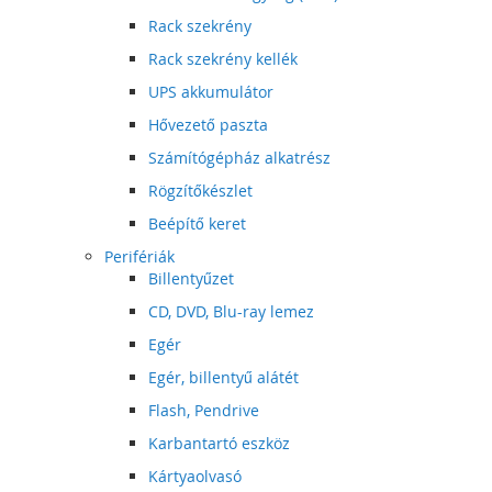
Rack szekrény
Rack szekrény kellék
UPS akkumulátor
Hővezető paszta
Számítógépház alkatrész
Rögzítőkészlet
Beépítő keret
Perifériák
Billentyűzet
CD, DVD, Blu-ray lemez
Egér
Egér, billentyű alátét
Flash, Pendrive
Karbantartó eszköz
Kártyaolvasó