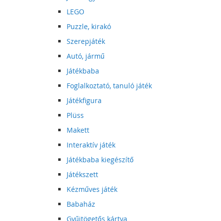
LEGO
Puzzle, kirakó
Szerepjáték
Autó, jármű
Játékbaba
Foglalkoztató, tanuló játék
Játékfigura
Plüss
Makett
Interaktív játék
Játékbaba kiegészítő
Játékszett
Kézműves játék
Babaház
Gyűjtögetős kártya