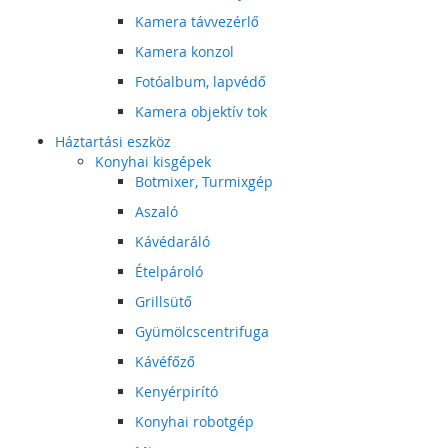
Kamera távvezérlő
Kamera konzol
Fotóalbum, lapvédő
Kamera objektív tok
Háztartási eszköz
Konyhai kisgépek
Botmixer, Turmixgép
Aszaló
Kávédaráló
Ételpároló
Grillsütő
Gyümölcscentrifuga
Kávéfőző
Kenyérpirító
Konyhai robotgép