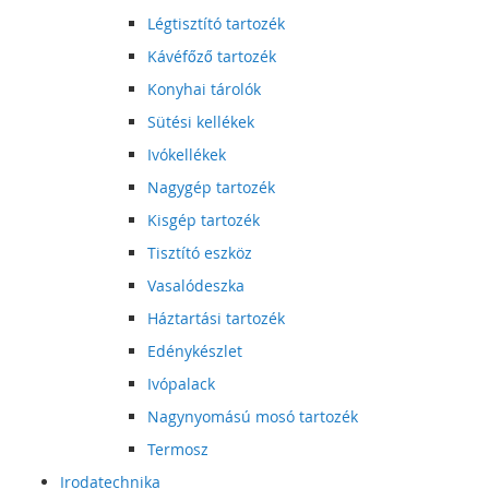
Légtisztító tartozék
Kávéfőző tartozék
Konyhai tárolók
Sütési kellékek
Ivókellékek
Nagygép tartozék
Kisgép tartozék
Tisztító eszköz
Vasalódeszka
Háztartási tartozék
Edénykészlet
Ivópalack
Nagynyomású mosó tartozék
Termosz
Irodatechnika