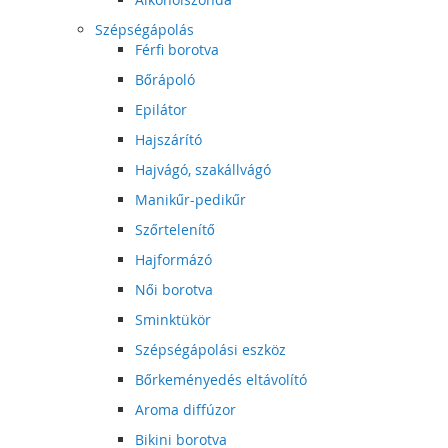
Szépségápolás
Férfi borotva
Bőrápoló
Epilátor
Hajszárító
Hajvágó, szakállvágó
Manikűr-pedikűr
Szőrtelenítő
Hajformázó
Női borotva
Sminktükör
Szépségápolási eszköz
Bőrkeményedés eltávolító
Aroma diffúzor
Bikini borotva