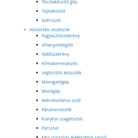
Tésztakészítő gép
Tejhabosító
Gofrisütő
Háztartási eszközök
Fagyasztószekrény
Villanymelegítő
Hűtőszekrény
Klímaberendezés
Légtisztító készülék
Mosogatógép
Mosógép
Mikrohullámú sütő
Páramentesítő
Konyhai szagelszívó
Porszívó
Kézi porszívó, elektromos seprű