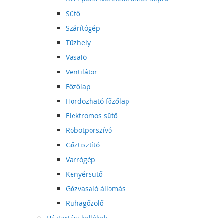
Sütő
Szárítógép
Tűzhely
Vasaló
Ventilátor
Főzőlap
Hordozható főzőlap
Elektromos sütő
Robotporszívó
Gőztisztító
Varrógép
Kenyérsütő
Gőzvasaló állomás
Ruhagőzölő
Háztartási kellékek