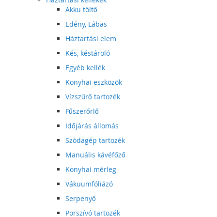
Akku töltő
Edény, Lábas
Háztartási elem
Kés, késtároló
Egyéb kellék
Konyhai eszközök
Vízszűrő tartozék
Fűszerőrlő
Időjárás állomás
Szódagép tartozék
Manuális kávéfőző
Konyhai mérleg
Vákuumfóliázó
Serpenyő
Porszívó tartozék