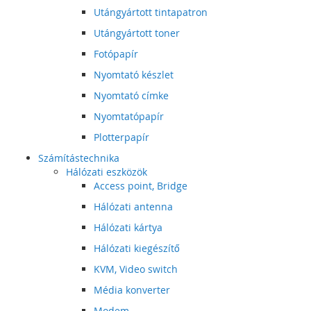
Utángyártott tintapatron
Utángyártott toner
Fotópapír
Nyomtató készlet
Nyomtató címke
Nyomtatópapír
Plotterpapír
Számítástechnika
Hálózati eszközök
Access point, Bridge
Hálózati antenna
Hálózati kártya
Hálózati kiegészítő
KVM, Video switch
Média konverter
Modem