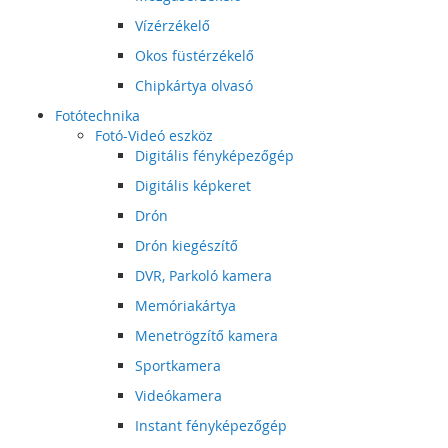
Vízérzékelő
Okos füstérzékelő
Chipkártya olvasó
Fotótechnika
Fotó-Videó eszköz
Digitális fényképezőgép
Digitális képkeret
Drón
Drón kiegészítő
DVR, Parkoló kamera
Memóriakártya
Menetrögzítő kamera
Sportkamera
Videókamera
Instant fényképezőgép