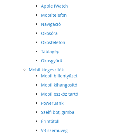
Apple iWatch
Mobiltelefon
Navigáció
Okosóra
Okostelefon
Táblagép
Okosgyűrű
Mobil kiegészítők
Mobil billentyűzet
Mobil kihangosító
Mobil eszköz tartó
PowerBank
Szelfi bot, gimbal
Érintőtoll
VR szemüveg