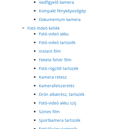
Vadfigyelő kamera
Kompakt fényképezőgép
Dokumentum kamera
Fotó-Videó kellék
Fotó-videó akku
Fotó-videó tartozék
Instant film
Fekete-fehér film
Fotó-rögzítő tartozék
Kamera retesz
Kamerafelszerelés
Drón alkatrész, tartozék
Fotó-videó akku szíj
Színes film
Sportkamera tartozék
Fotóállvány tartozék