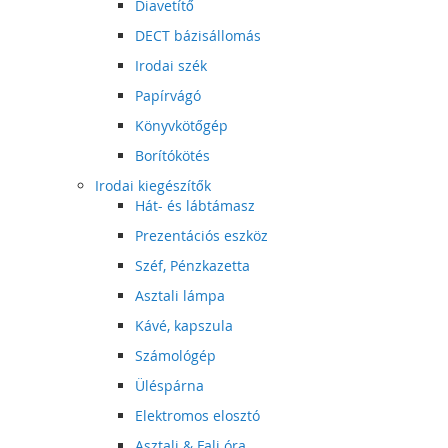
Diavetítő
DECT bázisállomás
Irodai szék
Papírvágó
Könyvkötőgép
Borítókötés
Irodai kiegészítők
Hát- és lábtámasz
Prezentációs eszköz
Széf, Pénzkazetta
Asztali lámpa
Kávé, kapszula
Számológép
Üléspárna
Elektromos elosztó
Asztali & Fali óra