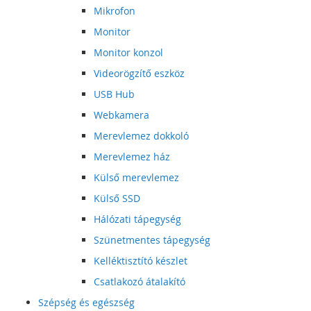
Mikrofon
Monitor
Monitor konzol
Videorögzítő eszköz
USB Hub
Webkamera
Merevlemez dokkoló
Merevlemez ház
Külső merevlemez
Külső SSD
Hálózati tápegység
Szünetmentes tápegység
Kelléktisztító készlet
Csatlakozó átalakító
Szépség és egészség