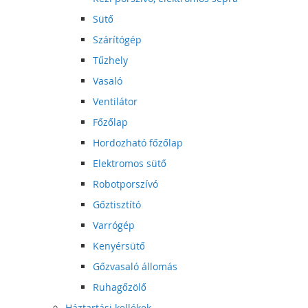
Sütő
Szárítógép
Tűzhely
Vasaló
Ventilátor
Főzőlap
Hordozható főzőlap
Elektromos sütő
Robotporszívó
Gőztisztító
Varrógép
Kenyérsütő
Gőzvasaló állomás
Ruhagőzölő
Háztartási kellékek