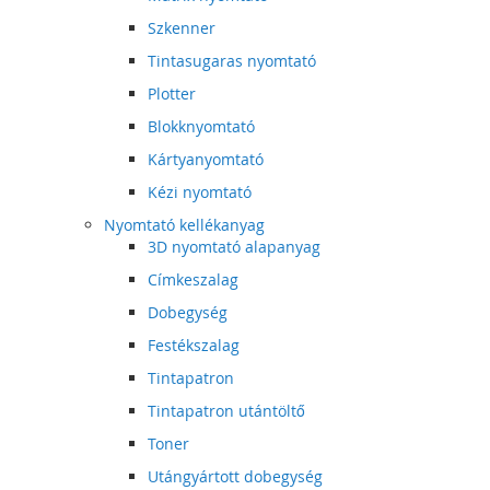
Szkenner
Tintasugaras nyomtató
Plotter
Blokknyomtató
Kártyanyomtató
Kézi nyomtató
Nyomtató kellékanyag
3D nyomtató alapanyag
Címkeszalag
Dobegység
Festékszalag
Tintapatron
Tintapatron utántöltő
Toner
Utángyártott dobegység