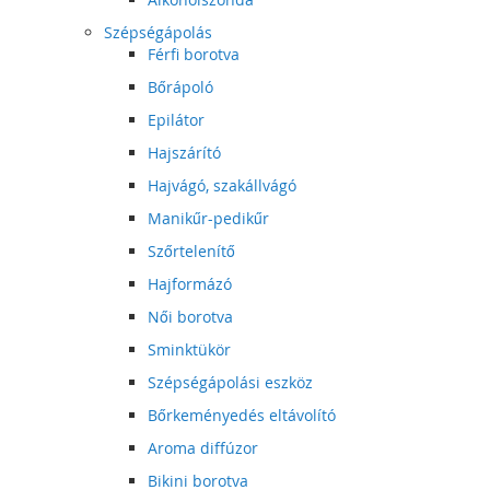
Szépségápolás
Férfi borotva
Bőrápoló
Epilátor
Hajszárító
Hajvágó, szakállvágó
Manikűr-pedikűr
Szőrtelenítő
Hajformázó
Női borotva
Sminktükör
Szépségápolási eszköz
Bőrkeményedés eltávolító
Aroma diffúzor
Bikini borotva