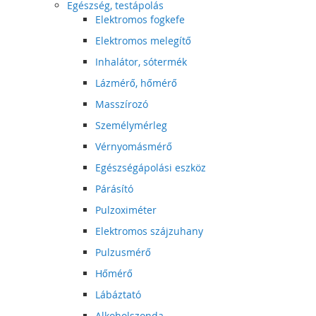
Egészség, testápolás
Elektromos fogkefe
Elektromos melegítő
Inhalátor, sótermék
Lázmérő, hőmérő
Masszírozó
Személymérleg
Vérnyomásmérő
Egészségápolási eszköz
Párásító
Pulzoximéter
Elektromos szájzuhany
Pulzusmérő
Hőmérő
Lábáztató
Alkoholszonda