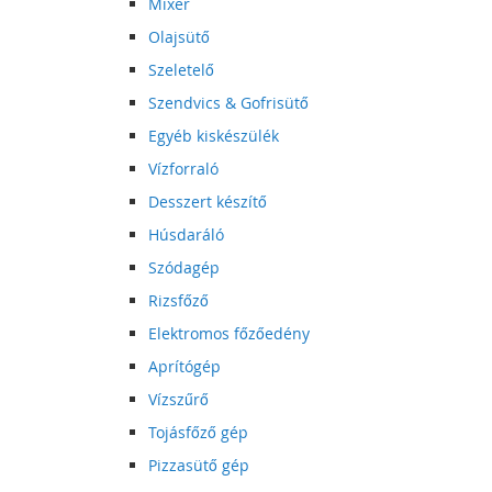
Mixer
Olajsütő
Szeletelő
Szendvics & Gofrisütő
Egyéb kiskészülék
Vízforraló
Desszert készítő
Húsdaráló
Szódagép
Rizsfőző
Elektromos főzőedény
Aprítógép
Vízszűrő
Tojásfőző gép
Pizzasütő gép