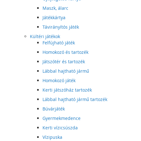
Maszk, álarc
Játékkártya
Távirányítós játék
Kültéri játékok
Felfújható játék
Homokozó és tartozék
Játszótér és tartozék
Lábbal hajtható jármű
Homokozó játék
Kerti játszóház tartozék
Lábbal hajtható jármű tartozék
Búvárjáték
Gyermekmedence
Kerti vízicsúszda
Vízipuska