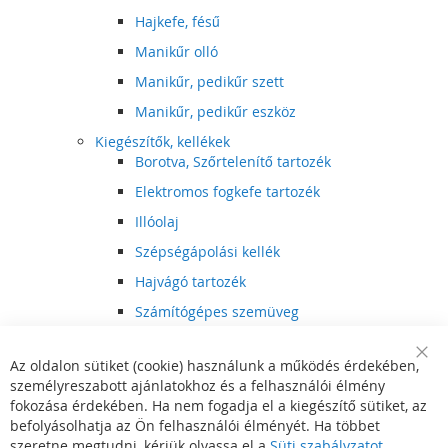
Hajkefe, fésű
Manikűr olló
Manikűr, pedikűr szett
Manikűr, pedikűr eszköz
Kiegészítők, kellékek
Borotva, Szőrtelenítő tartozék
Elektromos fogkefe tartozék
Illóolaj
Szépségápolási kellék
Hajvágó tartozék
Számítógépes szemüveg
Egészségápolási kellék
Az oldalon sütiket (cookie) használunk a működés érdekében,
Hajvágó kiegészítő
Clo
személyreszabott ajánlatokhoz és a felhasználói élmény
Coo
Szórakoztató elektronika
Bar
fokozása érdekében. Ha nem fogadja el a kiegészítő sütiket, az
Multimédia
befolyásolhatja az Ön felhasználói élményét. Ha többet
DVD, BluRay lejátszó
szeretne megtudni, kérjük olvassa el a
Süti szabályzatot