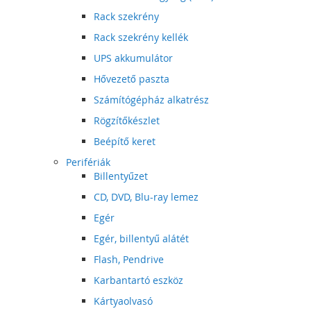
Rack szekrény
Rack szekrény kellék
UPS akkumulátor
Hővezető paszta
Számítógépház alkatrész
Rögzítőkészlet
Beépítő keret
Perifériák
Billentyűzet
CD, DVD, Blu-ray lemez
Egér
Egér, billentyű alátét
Flash, Pendrive
Karbantartó eszköz
Kártyaolvasó