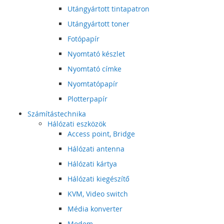
Utángyártott tintapatron
Utángyártott toner
Fotópapír
Nyomtató készlet
Nyomtató címke
Nyomtatópapír
Plotterpapír
Számítástechnika
Hálózati eszközök
Access point, Bridge
Hálózati antenna
Hálózati kártya
Hálózati kiegészítő
KVM, Video switch
Média konverter
Modem