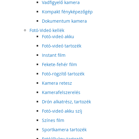
Vadfigyelő kamera
Kompakt fényképezőgép
Dokumentum kamera
Fotó-Videó kellék
Fotó-videó akku
Fotó-videó tartozék
Instant film
Fekete-fehér film
Fotó-rögzítő tartozék
Kamera retesz
Kamerafelszerelés
Drón alkatrész, tartozék
Fotó-videó akku szíj
Színes film
Sportkamera tartozék
Fotóállvány tartozék