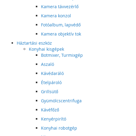
Kamera távvezérlő
Kamera konzol
Fotóalbum, lapvédő
Kamera objektív tok
Háztartási eszköz
Konyhai kisgépek
Botmixer, Turmixgép
Aszaló
Kávédaráló
Ételpároló
Grillsütő
Gyümölcscentrifuga
Kávéfőző
Kenyérpirító
Konyhai robotgép