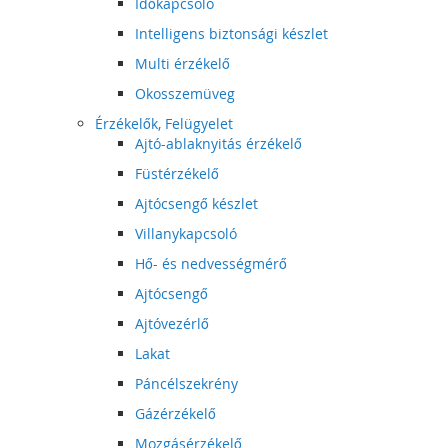
Időkapcsoló
Intelligens biztonsági készlet
Multi érzékelő
Okosszemüveg
Érzékelők, Felügyelet
Ajtó-ablaknyitás érzékelő
Füstérzékelő
Ajtócsengő készlet
Villanykapcsoló
Hő- és nedvességmérő
Ajtócsengő
Ajtóvezérlő
Lakat
Páncélszekrény
Gázérzékelő
Mozgásérzékelő