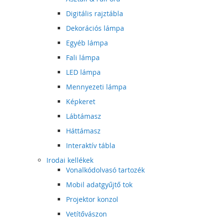
Digitális rajztábla
Dekorációs lámpa
Egyéb lámpa
Fali lámpa
LED lámpa
Mennyezeti lámpa
Képkeret
Lábtámasz
Háttámasz
Interaktív tábla
Irodai kellékek
Vonalkódolvasó tartozék
Mobil adatgyűjtő tok
Projektor konzol
Vetítővászon