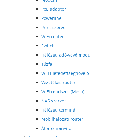
PoE adapter
Powerline
Print szerver
WiFi router
Switch
Hálózati adó-vevő modul
Tűzfal
Wi-Fi lefedettségnövelő
Vezetékes router
WiFi rendszer (Mesh)
NAS szerver
Hálózati terminál
Mobilhálózati router
Átjáró, irányító