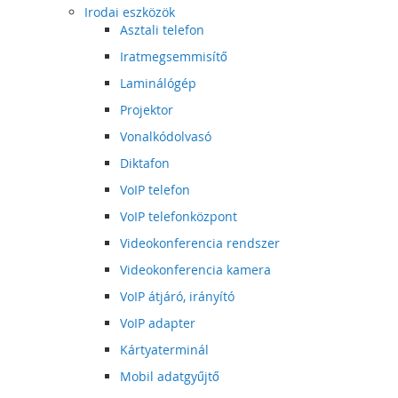
Irodai eszközök
Asztali telefon
Iratmegsemmisítő
Laminálógép
Projektor
Vonalkódolvasó
Diktafon
VoIP telefon
VoIP telefonközpont
Videokonferencia rendszer
Videokonferencia kamera
VoIP átjáró, irányító
VoIP adapter
Kártyaterminál
Mobil adatgyűjtő