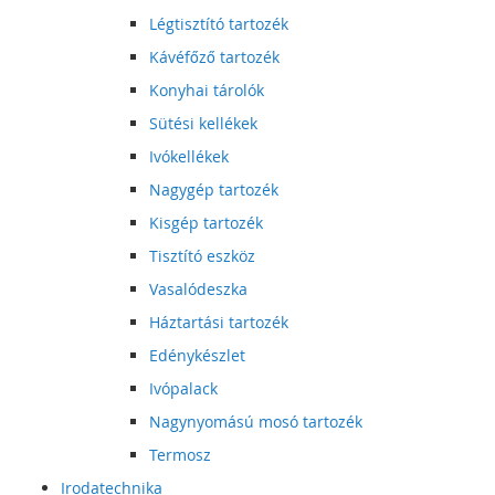
Légtisztító tartozék
Kávéfőző tartozék
Konyhai tárolók
Sütési kellékek
Ivókellékek
Nagygép tartozék
Kisgép tartozék
Tisztító eszköz
Vasalódeszka
Háztartási tartozék
Edénykészlet
Ivópalack
Nagynyomású mosó tartozék
Termosz
Irodatechnika