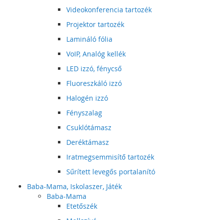
Videokonferencia tartozék
Projektor tartozék
Lamináló fólia
VoIP, Analóg kellék
LED izzó, fénycső
Fluoreszkáló izzó
Halogén izzó
Fényszalag
Csuklótámasz
Deréktámasz
Iratmegsemmisítő tartozék
Sűrített levegős portalanító
Baba-Mama, Iskolaszer, Játék
Baba-Mama
Etetőszék