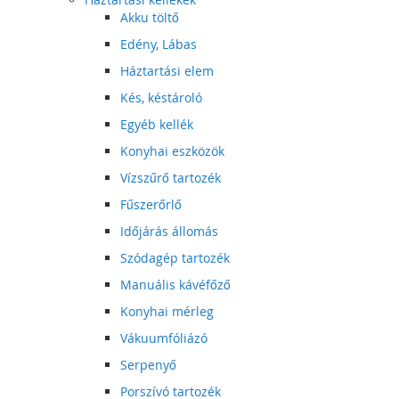
Akku töltő
Edény, Lábas
Háztartási elem
Kés, késtároló
Egyéb kellék
Konyhai eszközök
Vízszűrő tartozék
Fűszerőrlő
Időjárás állomás
Szódagép tartozék
Manuális kávéfőző
Konyhai mérleg
Vákuumfóliázó
Serpenyő
Porszívó tartozék