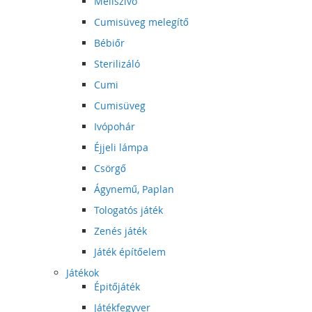
Mellszívó
Cumisüveg melegítő
Bébiőr
Sterilizáló
Cumi
Cumisüveg
Ivópohár
Éjjeli lámpa
Csörgő
Ágynemű, Paplan
Tologatós játék
Zenés játék
Játék építőelem
Játékok
Épitőjáték
Játékfegyver