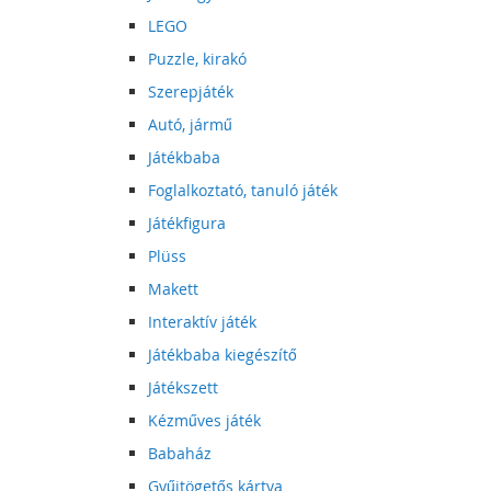
LEGO
Puzzle, kirakó
Szerepjáték
Autó, jármű
Játékbaba
Foglalkoztató, tanuló játék
Játékfigura
Plüss
Makett
Interaktív játék
Játékbaba kiegészítő
Játékszett
Kézműves játék
Babaház
Gyűjtögetős kártya