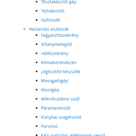
Tésztakészítő gép
Tejhabosító
Gofrisütő
Háztartási eszközök
Fagyasztószekrény
Villanymelegítő
Hűtőszekrény
Klímaberendezés
Légtisztító készülék
Mosogatógép
Mosógép
Mikrohullámú sütő
Páramentesítő
Konyhai szagelszívó
Porszívó
Kézi porszívó, elektromos seprű