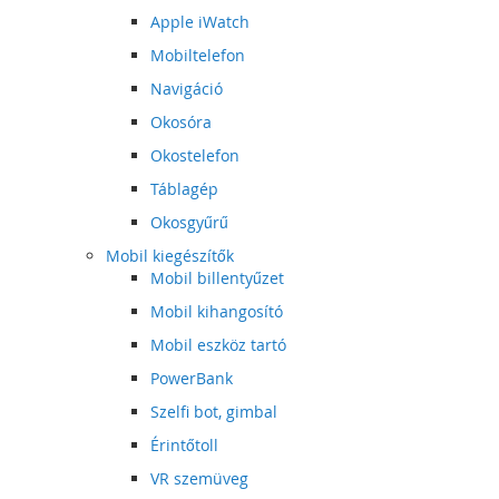
Apple iWatch
Mobiltelefon
Navigáció
Okosóra
Okostelefon
Táblagép
Okosgyűrű
Mobil kiegészítők
Mobil billentyűzet
Mobil kihangosító
Mobil eszköz tartó
PowerBank
Szelfi bot, gimbal
Érintőtoll
VR szemüveg