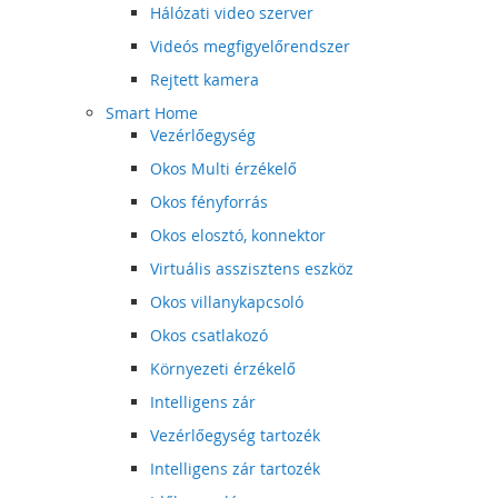
Hálózati video szerver
Videós megfigyelőrendszer
Rejtett kamera
Smart Home
Vezérlőegység
Okos Multi érzékelő
Okos fényforrás
Okos elosztó, konnektor
Virtuális asszisztens eszköz
Okos villanykapcsoló
Okos csatlakozó
Környezeti érzékelő
Intelligens zár
Vezérlőegység tartozék
Intelligens zár tartozék