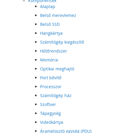
Komponensek
Alaplap
Belső merevlemez
Belső SSD
Hangkártya
Számítógép kiegészítő
Hűtőrendszer
Memória
Optikai meghajtó
Port bővítő
Processzor
Számítógép ház
Szoftver
Tápegység
Videókártya
Áramelosztó egység (PDU)