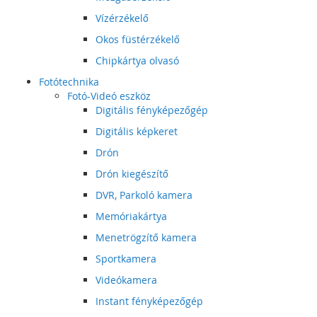
Vízérzékelő
Okos füstérzékelő
Chipkártya olvasó
Fotótechnika
Fotó-Videó eszköz
Digitális fényképezőgép
Digitális képkeret
Drón
Drón kiegészítő
DVR, Parkoló kamera
Memóriakártya
Menetrögzítő kamera
Sportkamera
Videókamera
Instant fényképezőgép