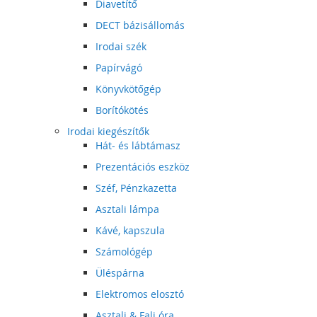
Diavetítő
DECT bázisállomás
Irodai szék
Papírvágó
Könyvkötőgép
Borítókötés
Irodai kiegészítők
Hát- és lábtámasz
Prezentációs eszköz
Széf, Pénzkazetta
Asztali lámpa
Kávé, kapszula
Számológép
Üléspárna
Elektromos elosztó
Asztali & Fali óra