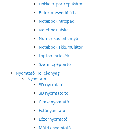
Dokkoló, portreplikátor
Betekintésvédő fólia
Notebook hűtőpad
Notebook táska
Numerikus billentyű
Notebook akkumulátor
Laptop tartozék
Számitógéptartó
Nyomtató, Kellékanyag
Nyomtató
3D nyomtató
3D nyomtató toll
Címkenyomtató
Fotónyomtató
Lézernyomtató
Mátrix nyomtató