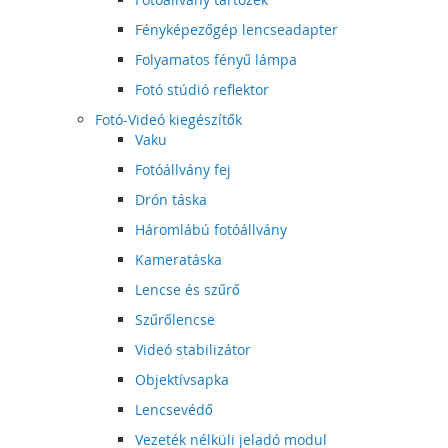
Fényképezőgép lencseadapter
Folyamatos fényű lámpa
Fotó stúdió reflektor
Fotó-Videó kiegészítők
Vaku
Fotóállvány fej
Drón táska
Háromlábú fotóállvány
Kameratáska
Lencse és szűrő
Szűrőlencse
Videó stabilizátor
Objektívsapka
Lencsevédő
Vezeték nélküli jeladó modul