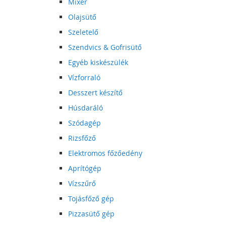
Mixer
Olajsütő
Szeletelő
Szendvics & Gofrisütő
Egyéb kiskészülék
Vízforraló
Desszert készítő
Húsdaráló
Szódagép
Rizsfőző
Elektromos főzőedény
Aprítógép
Vízszűrő
Tojásfőző gép
Pizzasütő gép