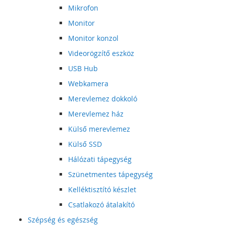
Mikrofon
Monitor
Monitor konzol
Videorögzítő eszköz
USB Hub
Webkamera
Merevlemez dokkoló
Merevlemez ház
Külső merevlemez
Külső SSD
Hálózati tápegység
Szünetmentes tápegység
Kelléktisztító készlet
Csatlakozó átalakító
Szépség és egészség