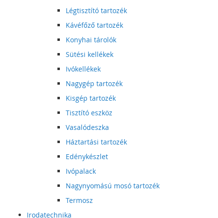
Légtisztító tartozék
Kávéfőző tartozék
Konyhai tárolók
Sütési kellékek
Ivókellékek
Nagygép tartozék
Kisgép tartozék
Tisztító eszköz
Vasalódeszka
Háztartási tartozék
Edénykészlet
Ivópalack
Nagynyomású mosó tartozék
Termosz
Irodatechnika