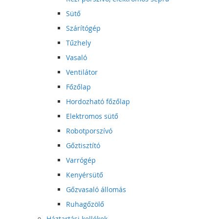
Sütő
Szárítógép
Tűzhely
Vasaló
Ventilátor
Főzőlap
Hordozható főzőlap
Elektromos sütő
Robotporszívó
Gőztisztító
Varrógép
Kenyérsütő
Gőzvasaló állomás
Ruhagőzölő
Háztartási kellékek