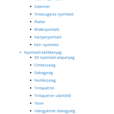
Szkenner
Tintasugaras nyomtató
Plotter
Blokknyomtató
Kártyanyomtató
Kézi nyomtató
Nyomtató kellékanyag
3D nyomtató alapanyag
Címkeszalag
Dobegység
Festékszalag
Tintapatron
Tintapatron utántöltő
Toner
Utángyártott dobegység