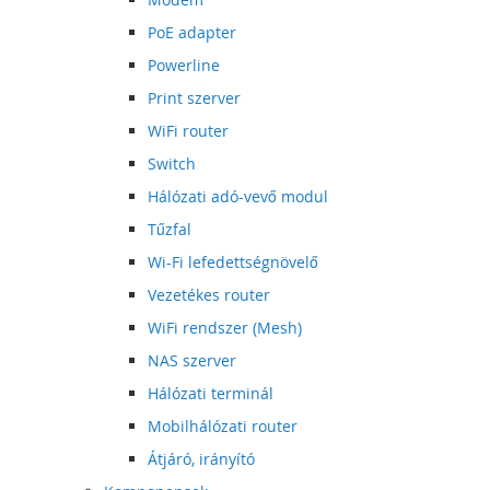
PoE adapter
Powerline
Print szerver
WiFi router
Switch
Hálózati adó-vevő modul
Tűzfal
Wi-Fi lefedettségnövelő
Vezetékes router
WiFi rendszer (Mesh)
NAS szerver
Hálózati terminál
Mobilhálózati router
Átjáró, irányító