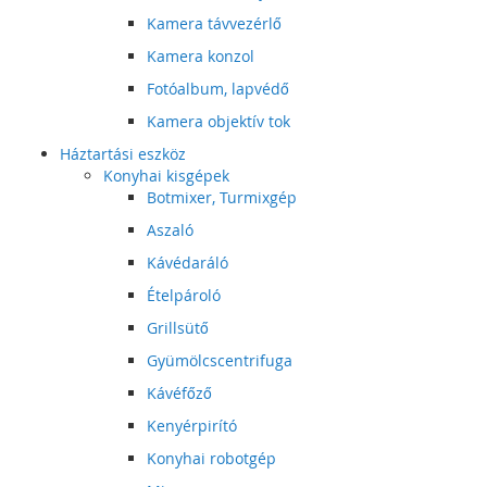
Kamera távvezérlő
Kamera konzol
Fotóalbum, lapvédő
Kamera objektív tok
Háztartási eszköz
Konyhai kisgépek
Botmixer, Turmixgép
Aszaló
Kávédaráló
Ételpároló
Grillsütő
Gyümölcscentrifuga
Kávéfőző
Kenyérpirító
Konyhai robotgép