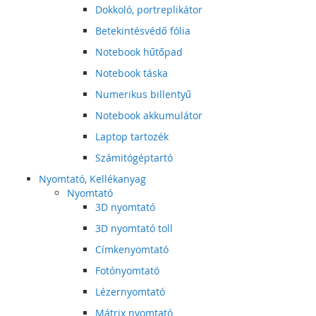
Dokkoló, portreplikátor
Betekintésvédő fólia
Notebook hűtőpad
Notebook táska
Numerikus billentyű
Notebook akkumulátor
Laptop tartozék
Számitógéptartó
Nyomtató, Kellékanyag
Nyomtató
3D nyomtató
3D nyomtató toll
Címkenyomtató
Fotónyomtató
Lézernyomtató
Mátrix nyomtató