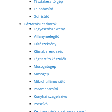
Tésztakészítő gép
Tejhabosító
Gofrisütő
Háztartási eszközök
Fagyasztószekrény
Villanymelegítő
Hűtőszekrény
Klímaberendezés
Légtisztító készülék
Mosogatógép
Mosógép
Mikrohullámú sütő
Páramentesítő
Konyhai szagelszívó
Porszívó
Kézi porszívó, elektromos seprű