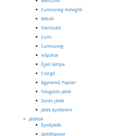
Mellszívó
Cumisüveg melegítő
Bébiőr
Sterilizáló
Cumi
Cumisüveg
Ivópohár
Éjjeli lámpa
Csörgő
Ágynemű, Paplan
Tologatós játék
Zenés játék
Játék építőelem
Játékok
Épitőjáték
Játékfegyver