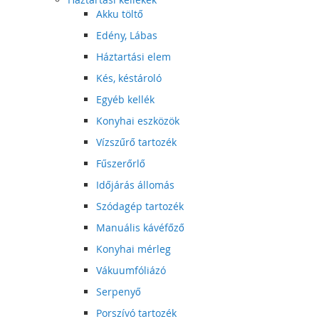
Akku töltő
Edény, Lábas
Háztartási elem
Kés, késtároló
Egyéb kellék
Konyhai eszközök
Vízszűrő tartozék
Fűszerőrlő
Időjárás állomás
Szódagép tartozék
Manuális kávéfőző
Konyhai mérleg
Vákuumfóliázó
Serpenyő
Porszívó tartozék