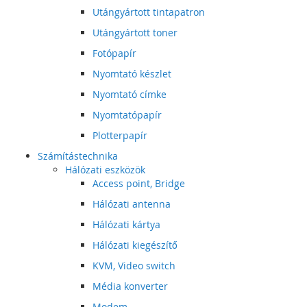
Utángyártott tintapatron
Utángyártott toner
Fotópapír
Nyomtató készlet
Nyomtató címke
Nyomtatópapír
Plotterpapír
Számítástechnika
Hálózati eszközök
Access point, Bridge
Hálózati antenna
Hálózati kártya
Hálózati kiegészítő
KVM, Video switch
Média konverter
Modem