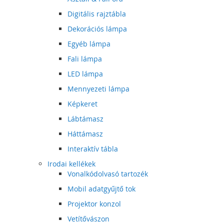
Digitális rajztábla
Dekorációs lámpa
Egyéb lámpa
Fali lámpa
LED lámpa
Mennyezeti lámpa
Képkeret
Lábtámasz
Háttámasz
Interaktív tábla
Irodai kellékek
Vonalkódolvasó tartozék
Mobil adatgyűjtő tok
Projektor konzol
Vetítővászon