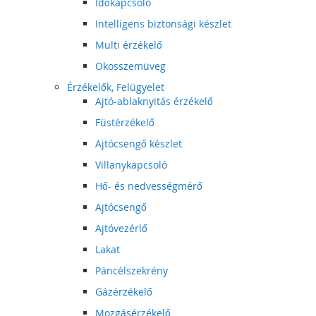
Időkapcsoló
Intelligens biztonsági készlet
Multi érzékelő
Okosszemüveg
Érzékelők, Felügyelet
Ajtó-ablaknyitás érzékelő
Füstérzékelő
Ajtócsengő készlet
Villanykapcsoló
Hő- és nedvességmérő
Ajtócsengő
Ajtóvezérlő
Lakat
Páncélszekrény
Gázérzékelő
Mozgásérzékelő