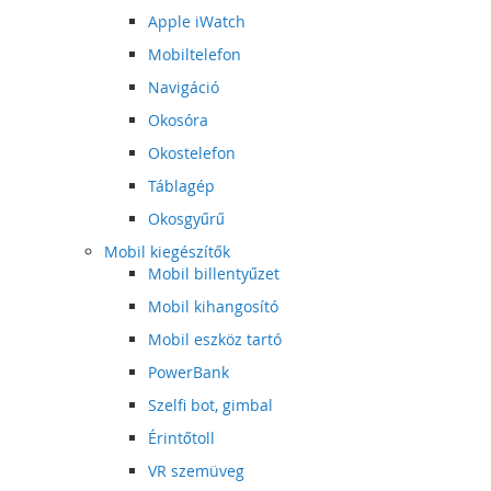
Apple iWatch
Mobiltelefon
Navigáció
Okosóra
Okostelefon
Táblagép
Okosgyűrű
Mobil kiegészítők
Mobil billentyűzet
Mobil kihangosító
Mobil eszköz tartó
PowerBank
Szelfi bot, gimbal
Érintőtoll
VR szemüveg