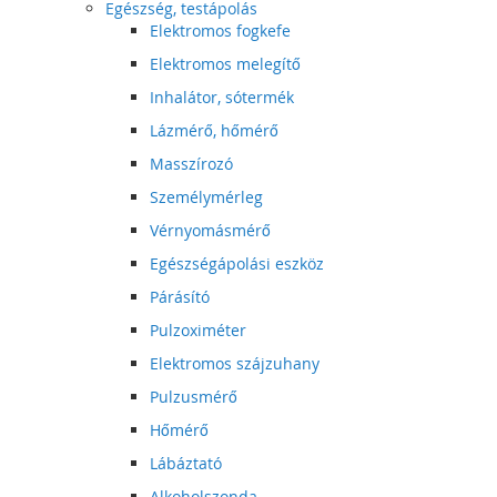
Egészség, testápolás
Elektromos fogkefe
Elektromos melegítő
Inhalátor, sótermék
Lázmérő, hőmérő
Masszírozó
Személymérleg
Vérnyomásmérő
Egészségápolási eszköz
Párásító
Pulzoximéter
Elektromos szájzuhany
Pulzusmérő
Hőmérő
Lábáztató
Alkoholszonda