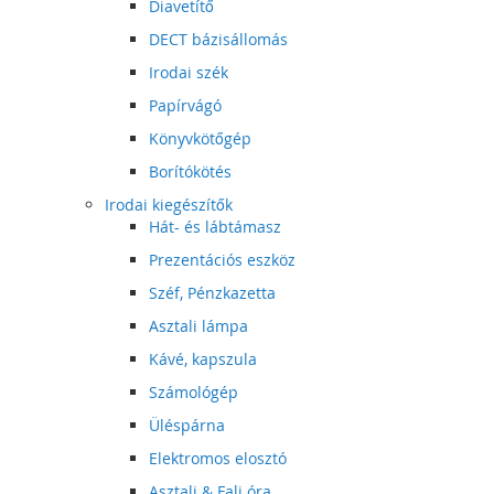
Diavetítő
DECT bázisállomás
Irodai szék
Papírvágó
Könyvkötőgép
Borítókötés
Irodai kiegészítők
Hát- és lábtámasz
Prezentációs eszköz
Széf, Pénzkazetta
Asztali lámpa
Kávé, kapszula
Számológép
Üléspárna
Elektromos elosztó
Asztali & Fali óra