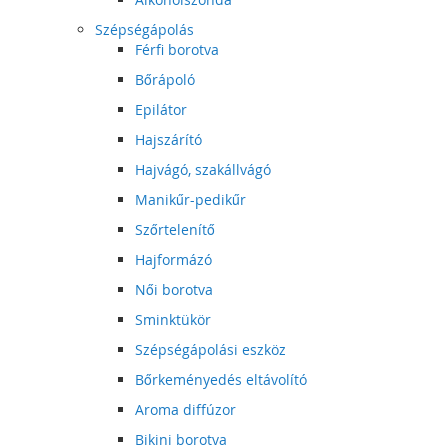
Szépségápolás
Férfi borotva
Bőrápoló
Epilátor
Hajszárító
Hajvágó, szakállvágó
Manikűr-pedikűr
Szőrtelenítő
Hajformázó
Női borotva
Sminktükör
Szépségápolási eszköz
Bőrkeményedés eltávolító
Aroma diffúzor
Bikini borotva