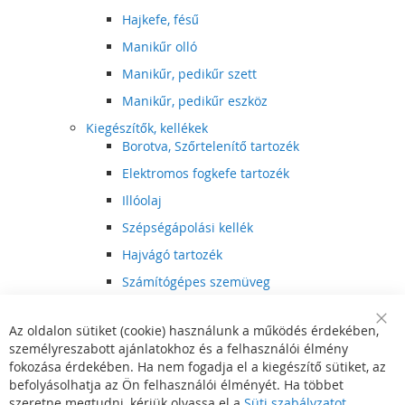
Hajkefe, fésű
Manikűr olló
Manikűr, pedikűr szett
Manikűr, pedikűr eszköz
Kiegészítők, kellékek
Borotva, Szőrtelenítő tartozék
Elektromos fogkefe tartozék
Illóolaj
Szépségápolási kellék
Hajvágó tartozék
Számítógépes szemüveg
Egészségápolási kellék
Az oldalon sütiket (cookie) használunk a működés érdekében,
Hajvágó kiegészítő
Clo
személyreszabott ajánlatokhoz és a felhasználói élmény
Coo
Szórakoztató elektronika
Bar
fokozása érdekében. Ha nem fogadja el a kiegészítő sütiket, az
Multimédia
befolyásolhatja az Ön felhasználói élményét. Ha többet
DVD, BluRay lejátszó
szeretne megtudni, kérjük olvassa el a
Süti szabályzatot