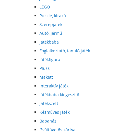
LEGO
Puzzle, kirakó
Szerepjáték
Autó, jármű
Játékbaba
Foglalkoztató, tanuló játék
Játékfigura
Plüss
Makett
Interaktív játék
Játékbaba kiegészítő
Játékszett
Kézműves játék
Babaház
Gyűjtögetős kártya