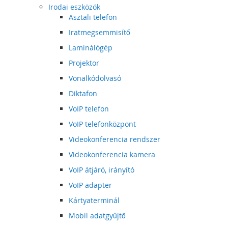
Irodai eszközök
Asztali telefon
Iratmegsemmisítő
Laminálógép
Projektor
Vonalkódolvasó
Diktafon
VoIP telefon
VoIP telefonközpont
Videokonferencia rendszer
Videokonferencia kamera
VoIP átjáró, irányító
VoIP adapter
Kártyaterminál
Mobil adatgyűjtő