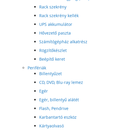
Rack szekrény
Rack szekrény kellék
UPS akkumulátor
Hővezető paszta
Számítógépház alkatrész
Rögzítőkészlet
Beépítő keret
Perifériák
Billentyűzet
CD, DVD, Blu-ray lemez
Egér
Egér, billentyű alátét
Flash, Pendrive
Karbantartó eszköz
Kártyaolvasó