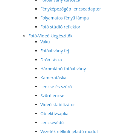
Fényképezőgép lencseadapter
Folyamatos fényű lámpa
Fotó stúdió reflektor
Fotó-Videó kiegészítők
Vaku
Fotóállvány fej
Drón táska
Háromlábú fotóállvány
Kameratáska
Lencse és szűrő
Szűrőlencse
Videó stabilizátor
Objektívsapka
Lencsevédő
Vezeték nélküli jeladó modul