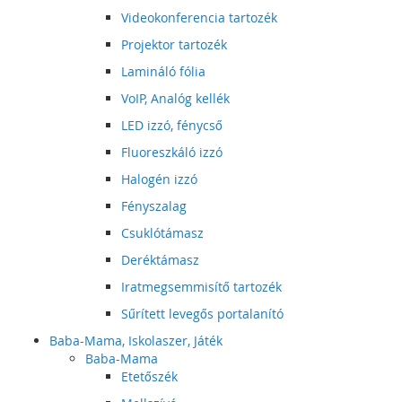
Videokonferencia tartozék
Projektor tartozék
Lamináló fólia
VoIP, Analóg kellék
LED izzó, fénycső
Fluoreszkáló izzó
Halogén izzó
Fényszalag
Csuklótámasz
Deréktámasz
Iratmegsemmisítő tartozék
Sűrített levegős portalanító
Baba-Mama, Iskolaszer, Játék
Baba-Mama
Etetőszék