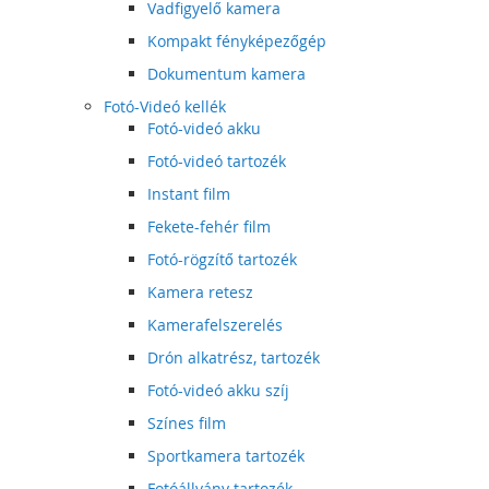
Vadfigyelő kamera
Kompakt fényképezőgép
Dokumentum kamera
Fotó-Videó kellék
Fotó-videó akku
Fotó-videó tartozék
Instant film
Fekete-fehér film
Fotó-rögzítő tartozék
Kamera retesz
Kamerafelszerelés
Drón alkatrész, tartozék
Fotó-videó akku szíj
Színes film
Sportkamera tartozék
Fotóállvány tartozék