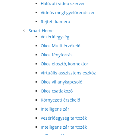
Hálózati video szerver
Videós megfigyelőrendszer
Rejtett kamera
Smart Home
Vezérlőegység
Okos Multi érzékelő
Okos fényforrás
Okos elosztó, konnektor
Virtuális asszisztens eszköz
Okos villanykapcsoló
Okos csatlakozó
Környezeti érzékelő
Intelligens zár
Vezérlőegység tartozék
Intelligens zár tartozék