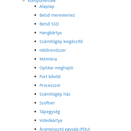
Komponensek
Alaplap
Belső merevlemez
Belső SSD
Hangkártya
Számítógép kiegészítő
Hűtőrendszer
Memória
Optikai meghajtó
Port bővítő
Processzor
Számítógép ház
Szoftver
Tápegység
Videókártya
Áramelosztó egység (PDU)