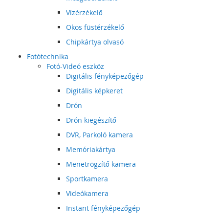
Vízérzékelő
Okos füstérzékelő
Chipkártya olvasó
Fotótechnika
Fotó-Videó eszköz
Digitális fényképezőgép
Digitális képkeret
Drón
Drón kiegészítő
DVR, Parkoló kamera
Memóriakártya
Menetrögzítő kamera
Sportkamera
Videókamera
Instant fényképezőgép