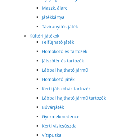
Maszk, álarc
Játékkártya
Távirányítós játék
Kültéri játékok
Felfújható játék
Homokozó és tartozék
Játszótér és tartozék
Lábbal hajtható jármű
Homokozó játék
Kerti játszóház tartozék
Lábbal hajtható jármű tartozék
Búvárjáték
Gyermekmedence
Kerti vízicsúszda
Vízipuska